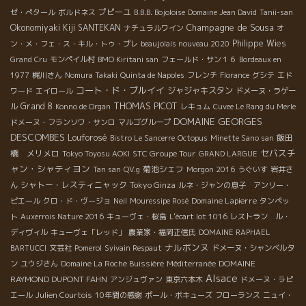
プピーユ
ゼ・ぺタール
ボルドネス
B.B.B. Bojoloise
Domaine Jean David
Tanii-san
Champagne de Sousa
Okonomiyaki Kiji SANTEKAN
ナチュラルワイン
オ
Philippe Wies
ン・メ・フェ・ス・キル・トゥ・プレ
beaujolais nouveau 2020
Grand Cru
モンペイル村
BMO Kiritani san
フェールド・サン１６
Bordeaux en
1977
梶川さん
Nomura Takaki
Quinta de Napoles
フレンチ
Florance
グシテ
エド
コート・ド・ブルイイ
ジャジャキスタン
ワード
エイロール
ドメーヌ・ラゲー
THOMAS PICOT
Grand 8
ル
Konno de Organ
レキュム
Cuvee Le Rang du Merle
DOMAINE GEORGES
ドメーヌ・フランソワ・サンロ
マルゴグループ
DESCOMBES
Louforosé
飯田
Bistro Le Sancerre
Octopus
Minette Sano san
セバスチ
橋 メリメロ
STC Groupe Tour
Tokyo Toyosu AOKI
GRAND LARGUE
ャン・シャティヨン
菊池シェフ
Tan san
QV.g
Morgon 2016
うぐいす
岩井さ
シャトー・レスティニャック
Tokyo Ginza
ん
ルネ・ジャンの息子 アンリー・
Domaine Lapierre
ピエール
クロ・ド・ヴージョ
Neil
Mouressipe Rosé
タンペッ
ト
Auxerrois Nature 2016
キューヴェ・桜島
L'écart lot 1016
レストラン ル・
ディヴィル
キューヴェ「レッド」
農業家・福岡正信氏
DOMAINE RAPHAEL
ナルボンヌ
BARTUCCI
文芸社
Pomerol
Syivain Respaut
ドメーヌ・シャンベルタ
DOMAINE
ン
ユウジさん
Domaine La Roche Buissière
Méditerranée
Alsace
RAYMOND DUPONT FAHN
アンジュヴァン
東京六本木
ドメーヌ・ラピ
エール
Julien Courtois
10年間の感謝
ポール・ボキューズ
フローランス
ニュイ・