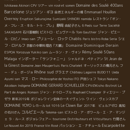
Domaine des Soulié 400ans
Ishikawa Akinori
CPV ツアー
vin rosé et somen
Barcelone
ジュリアン・ギヨ
Emmanuel Houillon
自然エネルギーの畑
Overnoy
Eruption Sakurajima
Sumiyaki SHINORI
namida
レストラン「オン・
静岡
メ・フレ・ス・キル・トゥ・プレ」
由紀子さん
6 Pieds sur Terre
Société
SAKAGAMI
石川亜樹則
ビストロ・ビュヴァール
Tom Gauthier
ジャン・ピエー
プリューレ・ロック
Chablis
シェ
ル・ロビノ
Imao-san
Paris bistro Roba Seria
Domaine Dominique Derain
フ・ロドルフ
京都の中華料理店「大鵬」
Rémy Soulié 50ans
ESPOA Yorozuya Yukiko san
ムーラン・ナ・ヴォン
Malaga
インポーター「サンフォニー」
St Jean de
シャルドネ・ペティアン
la Ginest
Domaine Jean Maupertuis
Paris Chatelet
オーリックスの橋元さん
フ
Rhône sud
グラエナ
ー・デュ・ボージョ
Château Lagairre
BUDO 11
Ueda
マス・ロー
Ayumi san
Philosophie de Yoshio ITO
戸田シェフ
Tokyo Nakano
DOMAINE GERARD SCHUELLER
Akoibon
Indigene
CPVのKisho
Bistrot La
Raphael Champier
Part de Anges
Romain
ジャン・ドゥローブル
ティエリー・プ
ゼラ
新年2019年
ボジョレワイン全体の一大イヴェント
ワイン・ヴェンスカブ
DOMAINE YOYO
Le Clown Bar
レカール lot 1016
2017年 ビュルアゼロ
高知
コルビエール
の石川さん
Takema-san
ビストロ・ア・ボワール・エ・ア・マンジ
ェ
ラ・ルース
ボジョレフェアー
tourisme
Distributeurs et Viticulteurs
竹間さん
Escarpolette
Le Nouvel An 2019
France Vin Rosé
パッション・エ・ナチュール