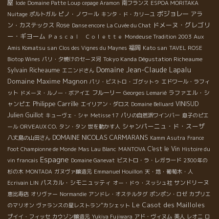
屋
Iode
Domaine Patte Loup
cepage Aramon
南フランス
ESPOA MORITAKA
ボジョレー
ピノ・ノワール
アラ
Nuitage
ポルトガル
キンタ・ド・カリーユ
ドメーヌ・グレゴリ
ン・カステックス
Rose
Danse encore
La Cuvée du Chat
ー・ギヨーム
Aux
Ｐａｓｃａｌ Ｃｏｌｅｔｔｅ
Mondeuse Tradition 2003
Amis Komatsu san
福岡
Kato san
Clos des Vignes du Maynes
TAVEL ROSE
Tokyo Kanda Dégustation Richeaume
Biotop Wines
パリ・夕焼けのセーヌ河
Domaine Jean-Claude Lapalu
Sylvain Richeaume
エニンドさん
Domaine Maxime Magnon
パリ・ビストロ・ゴグットゥ
エドワール・ラフィ
フルーリー
ラファエル・シ
ット
ドメーヌ・ルノー・ボアイエ
Georges Lemarié
Philippe Carrille
ャンピエ
VINISUD
エイリアン・ダロス
Domaine Belluard
Julien Guillot
キューヴェ・シャ
Metisse 17
パリの自然派ワインバー
息子のピエ
シャンパーニュ・ド・スーザ
ール
ORVEAUX CO.
タン・タン
世を動かす人
DOMAINE NICOLAS CARMARANS
八丈島の山田さん
Kamm Asutra
France
C'est le Vin
Foot Championne de Monde
Mas Lau Blanc
MANTOVA
Histoire du
Espagne
vin francais
Domaine Ganevat
ビストロ・ラ・レガラード
2300年の
杉の木
MONTADA
ガヌヴァ醸造元
Emmanuel Houillon
天・地・葡萄木・人
パスカル・シモニュッティ
サンドリーヌ
Ecrivain LIN
オー・ドゥ・スッシュ社
恵比寿店
オリヴァー
Normandie
アンドレ・オステルタグ
ポンポン・ロゼ
カプリエ
Le Casot des Mailloles
のマリオン
ヴァランスの星レストラン”カシェット
プイイ・フィッセ
カウゾン醸造元
Yukiya Fujiwara
アド・ヴィヌム
美人
レオニ
ロ