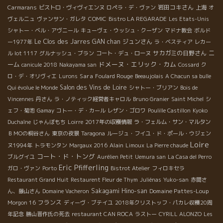
岩田コキさん
Carmarans
ビストロ・ヴィヴィエンヌ
ロペラ・デ・ヴァン
上海
オ
ヴェルニュ
ヴァンサン・ガレタ
COMIC
Bistro LA REGARADE
Les Etats-Unis
シャトー・ベル・アヴニール
キューヴェ・ウッシュ・クーザン
マドナ教会
ボルド
Le Clos des Jarres
GAN chan
ジュンさん
ー1977年
ラ・ベスティア
レカー
サカガミの日野さん
ニ
ル lot 1117
グルナッシュ・ブラン
コート・デュ・ローヌ
ドメーヌ・エリック・カム
ーム
canicule 2018
Nakayama san
Cossard
ク
Sara
ロ・デ・オリヴィエ
Lurons
Foulard Rouge
Beeaujolais
A Chacun sa bulle
Salon des Vins de Loire
Qui évolue le Monde
シャトー・ブリアン
Bois de
Vincennes
丹さん
ラ・ノティック経営者キャロル
Bruno Granier
Saint Michel
シ
ェフ・菊池
Gamay
コトー・デ・カール
レザン・ゴロワ
Poulille Castillon
Kyoko
Duchaîne
じゃんぼもち
Loirre
2017年の収穫情報
ラ・フェルム・サン・マルタン
ＢＭОの桐谷さん
東京の夜景
Taragona
ルージュ・フイユ・ド・ポール・ウジェン
Loire
Alain
ヌ1994年
トラモンタン
Margaux 2016
Limoux
La Pierre chaude
コート・ド・トング
ブルグイユ
Aurélien Petit
Uemura san
La Casa del Perro
Eric Pfifferling
ガロ・ヴァン
Porto
Bistrot Atelier
フィロキセラ
Restaurant Grand Huit
Restaurent Fleur de Thym
Juliénas
Yuko-san
赤間さ
Sakagami Hino-san
Domaine Pattes-Loup
ん、藤山さん
Domaine Vacheron
フランス
Morgon 16
ディーヴ・ブテイユ
2018年クリストッフ・パカレ収穫20周
年記念
勝山晋作氏の死去
restaurant CAN ROCA
ラストー
CYRILL ALONZO
Les