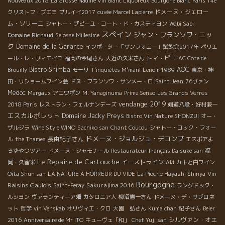
Nouveaux 2018
La Grosse Nadine Vin Blanc Liquoreux
Bourgone Blanc
Paris 14e
ドメーヌ・ジェロー
クリストフ・プエヨ
ブルイイ2017
cuvée Marcel Lapierre
ム・ソリーニ
シャトー・プピーユ・コート・ド・カスティヨン
Wabi Sabi
スペイン
ジャン・フランソワ・ニッ
Domaine Richaud
Selosse Millesime
ク
Domaine de la Garance
インポーター「サンフォニー」試飲会2017年
ペリエ
トマ・ピコ
ール・レ・ヴィエイユ
福岡の今尾さん
大近の久米さん
AC Cote de
Bistro Shimba
AOC
Brouilly
モーリ
T'inquiètes M'man!
Lenoir 1989
東京・神
田・リショームワイン会
ドヌ・フランソワ・サンメー・ロ
Saint Jean
76ヴァン
Medoc
Margaux
アコワボン
M. Yanaginuma
Prime Senso
Les Grands Verres
vendange 2019
2018 Paris
レストラン・フェルナンデーズ
剣道八段・好村兼一
エスカルポレット
Domaine Jacky Preys
Bistro Vin Nature SHONZUI
オー・
ザルジラ
Wine Style WINO
Sachiko san
Chant Coucou
シャトー・ロック・フォー
ドメーヌ・ジョルジュ・デコンブ
長由紀子さん
ル
the Thames
エスポアよ
ろずやつツアー
ドメーヌ・シャモナール
Restaurateur français Daisuke san
福
Le Repaire de Cartouche
イーストライン
岡・久留米
Aki
カキと白ワイン
Vin
Oita Shun san
LA NATURE A HORREUR DU VIDE
La Pioche Hayashi Shinya
Bourgogne
Raisins Gaulois
Sakurajima 2016
Saint-Peray
ラングドック・
ルシヨン
ヴァランティーア畑
カタロニア人
柳沼憲一さん
ドメーヌ・デ・サブロネ
ット
哲学
vin Venskab
オリヴィエ・クロ
大園 弘さん
Kuma chan
紀子さん
Beier
シルヴァン・オエ
2016
Anniversaire de Mr ITO
キューヴェ「和」
Chef Yuji san