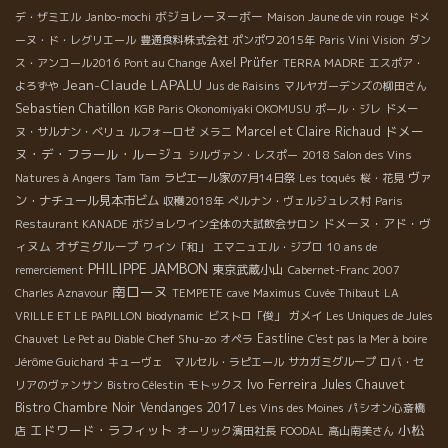
ボジョレーヌーボー
デ・ザミエル
Janbo-mochi
Maison Jaune de vin rouge
ドメ
ーヌ・ド・レグリエール
豊通食料株式会社
ポンポワ2015年
Paris Vini Vision
ダン
Axel Prüfer
ス・アンコール2016
Pont au Change
TERRA MADRE
エスポア・
Jean-Claude LAPALU
よろずや
Jus de Raisins
マルヤガーデンズの柳田さん
Sebastien Chatillon
KGB
Paris Okonomiyaki OKOMUSU
ポール・ジレ
ドメー
ドメー
Marcel et Claire Richaud
ヌ・サルナン・ベリュ
ルフォーロゼ
メラニ
ヌ・デ・フラール・ルージュ
シルヴァン・レスポー
2018 Salon des Vins
ヴァ
Natures à Angers
Tam Tam
ラピエール家の7月14日祭
Les toqués
桜・花見
ン・ナチュール見本市ビム
収穫2018年
ぺルナン・ヴェルジュレス村
Paris
ドメーヌ・アド・ヴ
Restaurant KANADE
ボジョレワイン全体の大試飲会サロン
ィヌム
オザミグループ
ワイン「和」
エマニュエル・ジブロ
10 ans de
PHILIPPE JAMBON
東京武蔵小山
remerciement
Cabernet-Franc 2007
南ローヌ
Charles Aznavour
TEMPETE
cave
Maximus
Cuvée Thibaut
LA
VRILLE ET LE PAPILLON
biodynamic
ビストロ「俊」
ガメイ
Les Uniques de Jules
Chef Shu-zo
Eastline
Chauvet
Le Pet au Diable
オペラ
C'est pas la Mer à boire
Jérôme Guichard
キューヴェ マルセル・ラピエール
サカガミグループ
ロバ・セ
Ivo Ferreira
Jules Chauvet
リアのヴァンサン
Bistro Célestin
モトックス
Bistro Chambre Noir
Vendanges 2017
Les Vins des Moines
パシオン心斎橋
エドワード・ラフィット
小松
店
オーリック濱田社長
FOODAL
高山南美さん