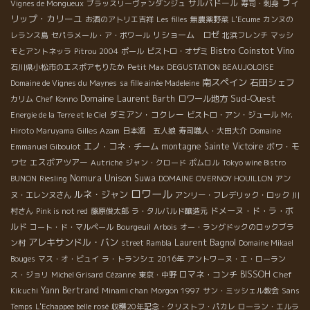
フィ
サルバドール
Vignes de Mongueux
ブラッスリーヴァンダンジュ
寿司・刺身
リップ・カリーユ
お酒のアトリエ吉祥
Les filles
無農薬野菜
L'Ecume
カンヌの
リショーム ロゼ
レランス島
セパラメール・ア・ボワール
北浜フレンチ
マッシ
Bistro Coinstot Vino
モとアントネッラ
Pitrou 2004
ポール
ビストロ・オザミ
石川県小松市のエスポアもりたか
Petit Max
DEGUSTATION BEAUJOLOISE
南スペイン
石田シェフ
Domaine de Vignes du Maynes
sa fille ainée Madeleine
Sud-Ouest
Domaine Laurent Barth
ロワール地方
カリム
Chef Konno
ダミアン・コクレー
Energie de la Terre et le Ciel
ビストロ・アン・ジュール
Mr.
Hiroto Maruyama
Gilles Azam
日本酒 五人娘
寿司職人・大田大介
Domaine
エノ・コネ・チーム
montagne Sainte Victoire
ボワ・モ
Emmanuel Giboulot
ワセ
エスポアツアー
Autriche
ジャン・クロード
ポムロル
Tokyo wine Bistro
Nomura Unison Suwa
BUNON
Riesling
DOMAINE OVERNOY HOUILLON
アン
ロワール
ルネ・ジャン
ヌ・エレンヌさん
アンリー・フレデリック・ロック
川
ドメーヌ・ド・ラ・ボ
村さん
Pink is not red
藤原俊太郎
ラ・タルバルド醸造元
ルド
コート・ド・マルペール
Bourgeuil
Arbois
オー・ラングドックのロックブラ
アレキサンドル・バン
Laurent Bagnol
ン村
street Rambla
Domaine Mikael
Bouges
マス・オ・ビュイ
ラ・トランシェ 2016年
アントワーヌ・エ・ローラン
ロマネ・コンチ
BISSOH
ス・ジョリ
Michel Grisard
Cézanne
東京・中野
Chef
Yann Bertrand
Kikuchi
Minami chan
Morgon 1997
サン・ミッシェル教会
Sans
Temps
L'Echappee belle rosé
収穫20年記念・クリストフ・パカレ
ローラン・エルラ