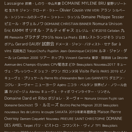
Lassaigne
DOMAINE MYLENE BRU
炭焼・しのり・中山夫妻
星野リゾート
Olivier Cousin
アラン
社
生カキ
ジャン・クロード・ラトー
VINI VERI
シルベー
Domaine Philippe Tessier
ル・トリシャールのヌーヴォー
シャトー・ラッソル
Nomura Unison
ピエール・オヴェルノワ
DOMAINE CHRISTIAN BINNER
オリオル・アルティギャス
Eric KAMM
九
ミレジム・ビオ2018
Catalan
州
グラナダ
日本レストランびそう
Piemonte
ブラジル
Nora
La Prats
ジェロ
試飲会
Gerard GAUBY
Bar à
ボアム
ドメーヌ・ジャン・バティスト・セナ
vins
ルネ・ジャン・ダ
石田克己
Tokyo Chofu
Pupillin
Jean-Dominique CASSINI
ール
ツアー
Le Cambon 2008
ホップラ
Vincent Garreta
東京・世田谷
La Désirée
CPV菊池まどか
Avenue des Champs-Elysées
Beaujolais Nouveau2017
キュー
Visite Paris
ヴェ・プレッシウーズ
シェフ・グワン
ガロンヌ河
PARIS 2019
ピノ
キューヴェ・プリュサール
Pierre fils d'Alexandre Bain
Les GANIVETS
ダミアン・
ニューヨーク
コクレ・ヌーヴォー
Apéro
ニコラ・ベルタン
世界ピノ・ノワール会
議
カリピージュ
Abriou
キューヴェ・ティボ
ワインライター・リンさん
Domaine Dard et Ribo
ボジョレ・ヌーヴォー
Nonura Unison Fujiki san
ラ・ルミーズ
Domaine Geschickt
Bistro Peche Mignon
2020 beaujolais
Maison Pierre
nouveaux
îles de Lérins
le couple SAKATA
2019年新年昼食会
Overnoy
DOMAINE
Damien Coquelet Nouveau
PRIEURE SAINT CHRISTOPHE
DES AMIEL
Taipei
パリ・ビストロ・コワンスト・ヴィノ
TF1
Beaujolais