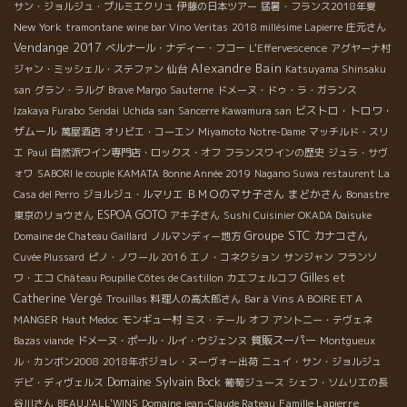
サン・ジョルジュ・プルミエクリュ
伊藤の日本ツアー
猛暑・フランス2018年夏
New York
tramontane
wine bar Vino Veritas
2018 millésime Lapierre
庄元さん
Vendange 2017
ベルナール・ナディー・フコー
L'Effervescence
アグヤーナ村
Alexandre Bain
ジャン・ミッシェル・ステファン
仙台
Katsuyama Shinsaku
san
グラン・ラルグ
Brave Margo
Sauterne
ドメーヌ・ドゥ・ラ・ガランス
ビストロ・トロワ・
Izakaya Furabo
Sendai
Uchida san
Sancerre Kawamura san
ザムール
萬屋酒店
オリビエ・コーエン
Miyamoto
Notre-Dame
マッチルド・スリ
エ
Paul
自然派ワイン専門店・ロックス・オフ
フランスワインの歴史
ジュラ・サヴ
ォワ
SABORI le couple KAMATA
Bonne Année 2019
Nagano Suwa
restaurent La
ＢＭＯのマサ子さん
まどかさん
Casa del Perro
ジョルジュ・ルマリエ
Bonastre
ESPOA GOTO
東京のリョウさん
アキ子さん
Sushi Cuisinier OKADA Daisuke
Groupe STC
カナコさん
Domaine de Chateau Gaillard
ノルマンディー地方
Cuvée Plussard
ピノ・ノワール 2016
エノ・コネクション
サンジャン
フランソ
Gilles et
ワ・エコ
Château Poupille Côtes de Castillon
カエフェルコフ
Catherine Vergé
Trouillas
料理人の高太郎さん
Bar à Vins A BOIRE ET A
MANGER
Haut Medoc
モンギュー村
ミス・テール
オフ
アントニー・テヴェネ
質販スーパー
Bazas viande
ドメーヌ・ポール・ルイ・ウジェンヌ
Montgueux
ル・カンボン2008
2018年ボジョレ・ヌーヴォー出荷
ニュイ・サン・ジョルジュ
Domaine Sylvain Bock
デビ・ディヴェルス
葡萄ジュース
シェフ・ソムリエの長
Famille Lapierre
谷川さん
BEAUJ'ALL'WINS
Domaine jean-Claude Rateau