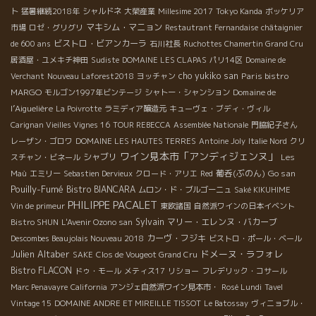
ト
猛暑継続2018年
シャルドネ
大榮産業
Millesime 2017
Tokyo Kanda
ボッケリア
マキシム・マニョン
市場
ロゼ・グリグリ
Restautrant Fernandaise
châtaignier
ビストロ・ビアンカーラ
de 600 ans
石川社長
Ruchottes Chamertin Grand Cru
居酒屋・ユメキチ神田
Sudiste
DOMAINE LES CLAPAS
パリ14区
Domaine de
cho yukiko san
Paris bistro
Verchant
Nouveau Laforest2018
ヨッチャン
MARGO
Domaine de
モルゴン1997年ビンテージ
シャトー・シャンション
l’Aiguelière
La Poivrotte
ラミディア醸造元
キューヴェ・ブディ・ヴィル
Carignan Vieilles Vignes 16
TOUR REBECCA
Assemblée Nationale
門脇紀子さん
レーザン・ゴロワ
DOMAINE LES HAUTES TERRES
Antoine Joly
Italie Nord
クリ
ワイン見本市「アンディジェンヌ」
シャブリ
スチャン・ビネール
Les
葡呑(ぶのん)
Go san
Maù
エミリー
Sebastien Dervieux
クロード・アリエ
Red
Pouilly-Fumé
Bistro BIANCARA
ムロン・ド・ブルゴーニュ
Saké KIKUHIME
PHILIPPE PACALET
Vin de primeur
東欧諸国
自然派ワインの日本イベント
Sylvain
マリー・エレンヌ・バカーブ
Bistro SHUN
L'Avenir Ozono san
カーヴ・フジキ
Descombes Beaujolais Nouveau 2018
ビストロ・ポール・ベール
Julien Altaber
ドメーヌ・ラフォレ
SAKE
Clos de Vougeot Grand Cru
Bistro FLACON
ドゥ・モール
メティス17
リショー
フレデリック・コサール
Marc Penavayre
California
アンジェ自然派ワイン見本市・
Rosé Lundi
Tavel
Vintage 15
DOMAINE ANDRE ET MIREILLE TISSOT
Le Batossay
ヴィニョブル・