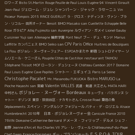
ロワーズ
Bisto St.Martin
Rouge Feuille de Paul Louis Eugène 94
Vincent Girault
ジェローム・ジュレ
シャンパーン・ジャック・ラセーニュ
Jean-Paul
Vin
Picoeur
Pompois 2015
RINCE GUERLUT
ラ・グロス・ナディンヌ・ヴァン・ブラ
BMO Masako san
ン・リコルー
田所オーナー
Benoit
Cueillette
Echappée Belle
Rose
ガラピア
Alliq Fujimoto san
Auvergne
ルヴィアン・ガメイ
Lionel Gauby
Cuisinier Yuji san
Allemagne
輪飲学園
Pont Neuf
ブー・デュ・モンド
Marius
BMO Seiko san
CPV Paris Office
Laffitte
カンパニェス
Huitres de Bouzigues
La Flou
ボジョレ・ヌーヴォーフェアー
ESPOAかまたや
新宿
シュトロマイヤー
ソ
restaurant TAIHOU
ムリエール・ケニーさん
Poupille Côtes de Castillon
Stéphane Tissot
MOF ローラン・デュシェーヌ
Château Cambon 2017
Domaine
シャトー・エギュイユ
Paul Louis Eugène
Cave Papilles
Paris La Seine
Christophe Pacalet
Bistro MARUGO
Mr. Masanobu FUKUOKA
La
Valentin VALLES
Pioche Hayashi san
宮崎
武道・剣道
大江さん
MATA HARI
Bordeaux
ボジョレー・ヌーヴォー
中村さん
キューヴェ・バラガンヌ
シ
ャトー・オゾンヌ
東京・世田谷区・ナカモトさん
Crosse Road
築地の魚
Déplacements
スペイン・アンダルシア
フォジェール
パティ・デ・ロジエル
Alsace
2018年 日本・ボジョレヌーヴォー会
Humbrebrecht
Canicule France 2018
Domaine Catherine Bernard
ドメーヌ・フィリップ・デルメ
76VIN
シェフ・
紺野
Jeanne d'Arc et Roi Charles VII
アレ・レ・ヴェール
Châteauneuf-du-Pape
ＥＳＰＯＡ TOUR
ギー・ブランシャール
Chef Gwen
France Gonzalvez