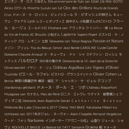
Elian Da Ros
GOTO
エリオン・ダ・ロス
三谷さん
50e anniversaire de Yuki san
Le Clos des Grillons
Akiko
ロワ−ル
Minette Suzuki san
Route de Grands
ラ・ピオッシュの林さん
Crus
ドメーヌ・ラ・ロッシュ・ビュイシエール
キュー
フラー
Lyon
ヴェ・ヴォアラ
レミーとオリヴィエ
田中さん
小松屋さんのビストロ
ル・ルージュ
エールドゥロ
Kitahara san
アヴィタル
ワインバー・俊
La Revue
Lapierre
du Vin de France
AC Brouilly
小松さん
Saperli Popet
ビストロ・ラ・ノ
Passion et Nature
ティック
クロ・レオニン
土田
Takayama san
Tokyo Nagoya
メゾン・ブリュレ
Fou du Beaujo
Senior Jazz Bande CAROLINE
Cuvée Camille
Domaine Chaume Arnaud
ラ・キューヴェ・ドゥ・シャ
ステファン・ロッシェ
モ
バルセロナ
トクッス
600年の栗の木
Domaine de la St-Jean de la Gineste
Château Aiguilloux
Les Vignes d'Olivier
OlivierJeantet
イヤン・ド・リュ
Olivier Cohen
ピエール・ラフォレ
Tsuchida
ビストロ・グランユイットゥ
La
デコンブ
Bestia
神奈川県藤沢市
横浜・緑区
ア・シャッカン・サ・ビュル
ドメーヌ・ダール・エ・リボ
chardonnay pétillant
Château Roquefort
Miyagawa san
セナさん
Mas del Périé
ロニス・エトワレ
ウグイス・紺野真シェフ
ディオニ社
Domaine Jean-Baptiste Senat
Ｃａｔｈｅｒｉｎｅ Ｂｒｅｔｏｎ
Lady Chassera 2017
Millésime Bio
Chéna
TAKI BAKE
Yokohama Midori-ku
Uchikawa san
2017年ボジョレ・ヌーヴォー
Alain Chapelle
Pernand Vergelesse
Narbonne
クード・フォリ
インポーター「アヴニール社」
山登り
ジュール・ショ
Graena
ヴェ
NOUVELLE BAGUE
Le Balaise lot 1417
Sancerre
桜
ドメーヌ・