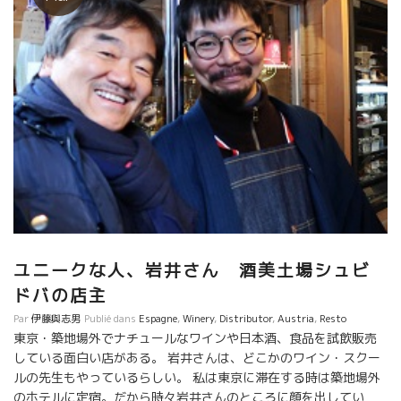
ユニークな人、岩井さん 酒美土場シュビ
ドバの店主
Par
伊藤與志男
Publié dans
Espagne
,
Winery
,
Distributor
,
Austria
,
Resto
東京・築地場外でナチュールなワインや日本酒、食品を試飲販売
している面白い店がある。 岩井さんは、どこかのワイン・スクー
ルの先生もやっているらしい。 私は東京に滞在する時は築地場外
のホテルに定宿。だから時々岩井さんのところに顔を出してい