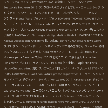
ジョージア国
オップラ
Restaurant Soya
東京神田・リショームワイン会
Beaujolais Nouveau 2018
シ
ラングロールのエリックとマリー・ロー
ムレシップ
ルヴァン・リショーム
ドメーヌ・フレデリック・エ・アルノー・
ロマン店長
ゲシクト
ル・
France Tours
ブラン・ド・ブラン
DOMAINE THOMAS ROUANET
グロ・デュ・ロワ
chef Nakaminato
ボーヌのケンタロウさん
サロン・サン・ジ
ャン
オクトーブル
ALLIQ Hamada President
Fronton
S.A.I.N
アスティ町
コルナス
BAPTISTE COUSIN
小島さん
NAGOYA Vin Nature grande dégustation
Washoku
Barcelona
Nagoya Dégustation
Angleterre
bistro YUIGA de Kanazawa
Opéra
サン・ジャン・ド・ラ・ジネスト
タパス
ディオニ社の玉城さん
ジェーテー
植村
Muscadet
ＴＡＶＥＬ
さん
Alma Mater
マリー・ローズ
共栄
岡田シェフ
Mouressipe
La Garonne
ブルイイ2013
野村ユニソンの藤木さん
Ruchottes
Mathieu Lapierre
Chambertin
ビストロ・サンマルタン
LIN Yusen
Paris
bistro Chateaubriand
満月
ブルゴーニュの門
ヴァン・ド・プリムー
LESTIGNAC
ミネットの鈴木さん
OSAKA Vin Nature grande dégustation
モーヴェータン
レイ
モン
VINITALY
ダヴィッド・シャペル
Montcalmès 2011
Nakamura san
ジャンマ
リー・ヴェルジェ
ジャニエール村
ビストロ・岡田
オン・サンバ・レ・クイーユ
ローラン・バニョル
Laurence Manya-Krief
オリヴィエ
ヴァレり
レ・バスティ
トマ・ラフォレ
ード・ダルキエ
カプリエ醸造元
シャトー・ラゲール
コルトン・
シャルルマーニュ
Yumekichi Kanda
Isabelle Frère
Vin Jaune
フランスレストラ
NICOLAS TESTARD
ン 大輔さん
テラヴェール
ドメーヌ・リショーム 1989年