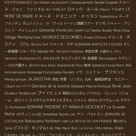
ドメー
D’ESTEZARGUES
Vin italien
restaurent Chateaubriand
Davide Chapelle
ロイック・ルール
ヌ・ジョリ・フェリオル
LE
ルーツ66
GT
Maury
アルボワ
ドメーヌ・ドミニック・ドゥラン
MONT DE MARIE
Sumeshiya
チーズ
マシモ
フォンデュ
ダムバッシュ・ラ・ヴィル
トーハン酒販ツアー
シャトー・クリ
ストフ・ペイリュルス
DOMAINE FRANCOIS SAINT-LO
Paellia
Nozaki Wine Shop
Village Montpeyroux
GEORGES DESCOMBES
ドメーヌ・ダ
Pineau d'Aunis
ミアン・コクレ
DOMAINE BAPTISTE COUSIN
Bistro Soif
ドメーヌ・マダ
マリ
ー修道僧
シルーブル
Géorgie
Mr. Yasuhiro Shibuya
寺田本家
小泉さん
Vins
natures
restaurant EL GINJOLER
モルゴン2017年
銘酒祭
Boourgogne
ラヴェニ
ールの大園さん
Bistro Aux Amis
Domaine de l'Ecu
熊本
Domaine Clusel Roch
20e
レ・ザフランシ
Anniversaire Vendange Christophe Pacalet
イヴ・シェフ
JAJAKISTAN
Margo groupe
浜松
作家・リンさん
九州・福岡試飲会・セミナー
René Jean
Domaine de la lunotte
L'écart lot 1117
Domaien Marcel Richaud
プイイヒュメ
Orveaux Tanaka san
岡田ヒロシさん
パスカル・コレット
リショ
ーム 白ワイン
エスポアよろずやユキ子さん
シャトレ
BOMトロワザムール
マテウ
Guillaume
DOMAINE FREDERIC ET ARNAUD GESCHICKT
La Grande
ス
Motte
ADヴィニュム社
Yamadaya Yajima san
ヤン・ベルトラン
DOMAINE DE
Nakayama Yoshinori san
L'ECHALIER
LA REVUE DU VIN FRANCE
宮川さん
ビストロ・モンマルトル
Alain
Sena
Mas Haut Buis
Le Vin en Tête
Abrieu
Castex
LIN san
ル・クロ・ファンティンヌ
・ G
レストラン・ヨットクラブ
エ