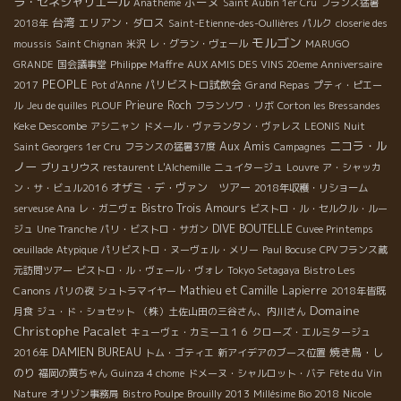
ラ・セネシャリエール
ボーヌ
Anathème
Saint Aubin 1er Cru
フランス猛暑
台湾
エリアン・ダロス
2018年
Saint-Etienne-des-Oullières
パルク
closerie des
モルゴン
moussis
Saint Chignan
米沢
レ・グラン・ヴェール
MARUGO
Philippe Maffre
GRANDE
国会議事堂
AUX AMIS DES VINS 20eme Anniversaire
PEOPLE
パリビストロ試飲会
Grand Repas
2017
Pot d'Anne
プティ・ピエー
Prieure Roch
ル
Jeu de quilles
PLOUF
フランソワ・リボ
Corton les Bressandes
Keke Descombe
アシニャン
ドメール・ヴァランタン・ヴァレス
LEONIS
Nuit
Aux Amis
ニコラ・ル
Saint Georgers 1er Cru
フランスの猛暑37度
Campagnes
ノー
ブリュリウス
restaurent L'Alchemille
ニュイタージュ
Louvre
ア・シャッカ
オザミ・デ・ヴァン ツアー
ン・サ・ビュル2016
2018年収穫・リショーム
Bistro Trois Amours
serveuse Ana
レ・ガニヴェ
ビストロ・ル・セルクル・ルー
DIVE BOUTELLE
ジュ
Une Tranche
パリ・ビストロ・サガン
Cuvee Printemps
oeuillade
Atypique
パリビストロ・ヌーヴェル・メリー
Paul Bocuse
CPVフランス蔵
Bistro Les
元訪問ツアー
ビストロ・ル・ヴェール・ヴォレ
Tokyo Setagaya
Canons
Mathieu et Camille Lapierre
パリの夜
シュトラマイヤー
2018年皆既
Domaine
月食
ジュ・ド・ショセット
（株）土佐山田の三谷さん、内川さん
Christophe Pacalet
キューヴェ・カミーユ１６
クローズ・エルミタージュ
DAMIEN BUREAU
焼き鳥・し
2016年
トム・ゴティエ
新アイデアのブース位置
のり
福岡の黄ちゃん
Guinza 4 chome
ドメーヌ・シャルロット・バテ
Fête du Vin
Nature
オリゾン事務局
Bistro Poulpe
Brouilly 2013
Millésime Bio 2018
Nicole