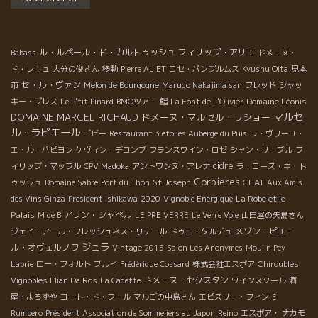
ル・ルペール・ド・カルトゥッシュ
フィリップ・アリエ
Babass
ドメーヌ・
ド・レキュ
大分の俊さん
移動
Pierre ALIET
ロセ・パンプルムス
Kyushu Oita
見本
セ・ル・ヴァン
市
Melon de Bourgogne
Marugo Nakajima san
フレッド
ジャッ
Domaine Léonis
キー・プレス
Le P'tit Pinard
BMOツアー
鮨
La Font de L'Olivier
マルセ
DOMAINE MARCEL RICHAUD
ドメーヌ・マルセル・リショー
ル・ラピエール
ゴビー
Restaurant 3 étoiles Auberge du Puis
ラ・ヴリーユ・
エ・ル・パピヨン
ケヴィン・デコンブ
フランスワイン・ロゼ
シャン・リーブル
フ
cidre
ィリップ・マッフル
CPV Madoka
アントワンヌ・アレナ
ラ・ローズ・キ・ト
Corbieres
CHAT
ゥッシュ
Domaine Sabre
Port du Thon
St Joseph
Aux Amis
La Robe et le
des Vins Ginza
President Ishikawa
2020
Vignoble Energique
Palais
アラン・シャペル
M de B
LE PRE VERRE
Le Verre Vole
山田屋の矢島さん
メゾン・ピエー
ジェイ・アール・フレッシュネス・リテール
ドゥニ・タルデュ
ジュラ
ル・オヴェルノワ
Vintage 2015
Salon Les Anonymes
Moulin Pey
Labrie
ロー・フォルト
ブルイ
Frédérique Cossard
株式会社エスポア
Chiroubles
ドメーヌ・セクスタン
Vignobles Elian Da Ros
La Cadette
ワインスクール
酒
屋・よろずや
コート・ド・フール
マルゴの中島さん
エピスリー・フィン
El
Rumbero
Président Association de Sommeliers au Japon
Reino
エスポア・ ナカモ