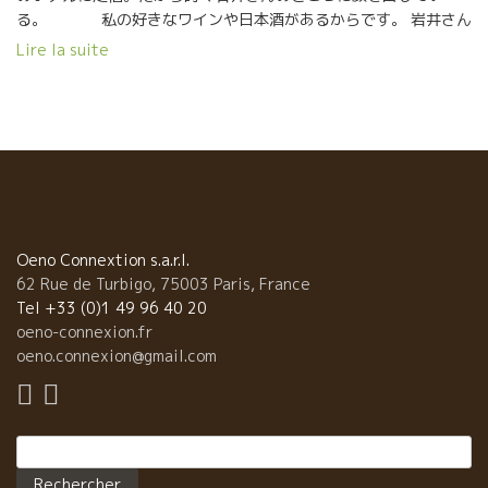
る。 私の好きなワインや日本酒があるからです。 岩井さん
の商品選択の基準はナチュールというのは分かりますが、普通と
Lire la suite
はチョット違う感性を持った人だなと思う。 店も小さいので何で
もかんでも置けないのが理由かもしれませんが、本当に本人が好
きなものしか置いてないな、ということが理解できる。 私が驚い
ているのは、オーストリアのシュトロマイヤー Strohmeier の
ワインを置いてあること。 もう一本は、スペインのパルティー
ダ・クレウス醸造 Partida Creus のワインを置いてあるこ
と。。 この二本は私が大好きなワインの中でも、かなり異質
な魅力を備えたワインだからです。 いつも私の心の中で、深いと
ころで驚かされている醸造家の二人だからです。 この二つの蔵の
Oeno Connextion s.a.r.l.
ワインをここで見た時から、岩井さんってどんな人なんだろ
62 Rue de Turbigo, 75003 Paris, France
う？ いつも思っている。 日本滞在中は，超過密スケジ
Tel +33 (0)1 49 96 40 20
ュールなのでゆっくり話すこともできないので、まだよく岩井さ
oeno-connexion.fr
んの事は良く知らないのですが、一度ゆっくり一緒に飲みたい人
oeno.connexion@gmail.com
です。 東京にお住まいの皆さん、銀座からも近いし、週末に銀ブ
ラしてチョット足を伸ばして、築地場外まで行ってみる価値大で
すよ。 私の大好きな日本酒、寺田本家も揃ってますよ。
Rechercher :