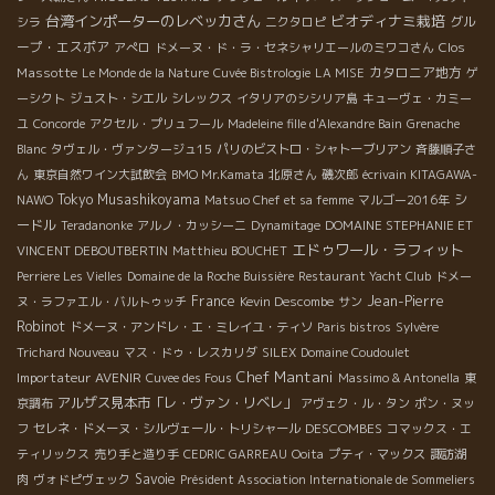
台湾インポーターのレベッカさん
ビオディナミ栽培
グル
シラ
ニクタロピ
ープ・エスポア
Clos
アぺロ
ドメーヌ・ド・ラ・セネシャリエールのミワコさん
Massotte
カタロニア地方
Le Monde de la Nature
Cuvée Bistrologie
LA MISE
ゲ
ーシクト
ジュスト・シエル
シレックス
イタリアのシシリア島
キューヴェ・カミー
ユ
Concorde
アクセル・プリュフール
Madeleine fille d'Alexandre Bain
Grenache
Blanc
タヴェル・ヴァンタージュ15
パリのビストロ・シャトーブリアン
斉藤順子さ
ん
東京自然ワイン大試飲会
BMO Mr.Kamata
北原さん
磯次郎
écrivain KITAGAWA-
Tokyo Musashikoyama
シ
NAWO
Matsuo Chef et sa femme
マルゴー2016年
ードル
Teradanonke
アルノ・カッシーニ
Dynamitage
DOMAINE STEPHANIE ET
エドゥワール・ラフィット
VINCENT DEBOUTBERTIN
Matthieu BOUCHET
Perriere Les Vielles
Domaine de la Roche Buissière
Restaurant Yacht Club
ドメー
France
Jean-Pierre
ヌ・ラファエル・バルトゥッチ
Kevin Descombe
サン
Robinot
ドメーヌ・アンドレ・エ・ミレイユ・ティソ
Paris bistros
Sylvère
Trichard Nouveau
マス・ドゥ・レスカリダ
SILEX
Domaine Coudoulet
Chef Mantani
Importateur AVENIR
Cuvee des Fous
Massimo & Antonella
東
アルザス見本市「レ・ヴァン・リベレ」
京調布
アヴェク・ル・タン
ポン・ヌッ
DESCOMBES
フ
セレネ・ドメーヌ・シルヴェール・トリシャール
コマックス・エ
ティリックス
売り手と造り手
CEDRIC GARREAU
Ooita
プティ・マックス
諏訪湖
Savoie
肉
ヴォドピヴェック
Président Association Internationale de Sommeliers