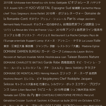
ビオジョレーヌ
2018年
Ishikawa-ken Komatsu-shi
Arles
Galéjade
ハヤリテ
H2O VEGETAL
Espagne Sud
ラス
Asami
9カーヴ
桜満開
Cachette Masa
2018年・ボジョレヌーヴォー
Domaine de
chef
Trois Seigneurs
Anne Paillet
Paris
la Romanée-Conti
ガヌヴァ
ブリュノ・シュレール
village Jasniers
台湾自然派ワイン試飲会
Bernard Nady Foucault
オルヴォー社の田中さん
シャ
2018年アンジェ自然派ワイン見本市
リバリ
La Revue des Vins de France
リムー
エッフェル塔
クリストフ・ペイリュス
Restaurant La Pioche
Canigou
Pays de
Italie
l'Europe orientale
Ruppert Leroy
ドメーヌ・アント二ー・テヴネ
La Louce
東京・江東区大島
飯田橋 ジャングレ
京都・レストラン「大鵬」
Madona Eglise
DOMAINE DAMIEN BUREAU
ガード・ローブ
Coteaux du Layon
Bistro
Taiwan Buvons Nature
Hoshikawa-san
Passion et Nature
Invalide
NAHA
Garde Robe
西南部地方
DOMAINE CHARLOTTE BATTAIS
オビ・ワイン
レ・フ
タラゴナ
ラー・ルージュ
レストラン「ル・プチ・コメルス」
Denis TARDIEU
エリック・ド・スーザ
DOMAINE DE MONTCALMES
Hennig Hoesch
自然界
biojoleynes
Chef Rodolphe
Jacques
Hoshino Resort
ミレジム・ビオ
Selosse
エクサン・プロヴァ
モトクッス大阪本社
竹澤さん
シルヴァン・ボック
ンス
ラピエール・2018年収穫
Salon
Lilian Bauchet
シェフ鈴木洋治
BOM
Côte du Py
Yamada san
豊中
CHATEAU CHRISTOPHE PEYRUS
Meryl et
Géraldine Croizier
Sushi et Sashimi
A Chacun sa bulle 2016
vin Octobre
ビスト
セ・ル・プランタン2017
CYRIL ALONZO
ロ・アン・ク
Corse
film
BMO TOUR