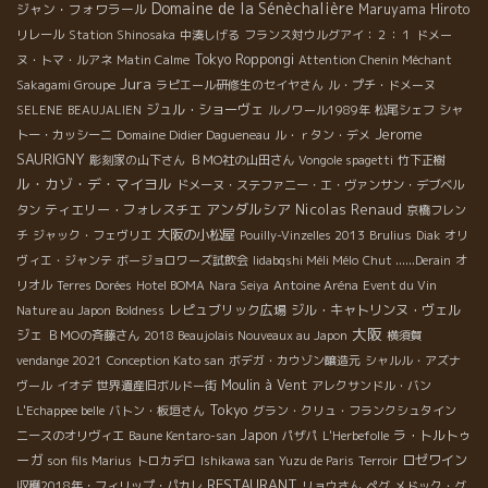
Domaine de la Sénèchalière
ジャン・フォワラール
Maruyama Hiroto
リレール
Station Shinosaka
中湊しげる
フランス対ウルグアイ：２：１
ドメー
Tokyo Roppongi
ヌ・トマ・ルアネ
Matin Calme
Attention Chenin Méchant
Jura
Sakagami Groupe
ラピエール研修生のセイヤさん
ル・プチ・ドメーヌ
ジュル・ショーヴェ
SELENE
BEAUJALIEN
ルノワール1989年
松尾シェフ
シャ
Jerome
トー・カッシーニ
Domaine Didier Dagueneau
ル・ｒタン・デメ
SAURIGNY
彫刻家の山下さん
ＢＭО社の山田さん
Vongole spagetti
竹下正樹
ル・カゾ・デ・マイヨル
ドメーヌ・ステファニー・エ・ヴァンサン・デブベル
アンダルシア
Nicolas Renaud
ティエリー・フォレスチエ
タン
京橋フレン
大阪の小松屋
チ
ジャック・フェヴリエ
Pouilly-Vinzelles 2013
Brulius
Diak
オリ
ヴィエ・ジャンテ
ボージョロワーズ試飲会
Iidabqshi Méli Mélo
Chut ......Derain
オ
リオル
Terres Dorées
Hotel BOMA
Nara Seiya
Antoine Aréna
Event du Vin
レピュブリック広場
ジル・キャトリンヌ・ヴェル
Nature au Japon
Boldness
大阪
ジェ
ＢＭОの斉藤さん
2018 Beaujolais Nouveaux au Japon
横須賀
vendange 2021
Conception Kato san
ボデガ・カウゾン醸造元
シャルル・アズナ
Moulin à Vent
ヴール
イオデ
世界遺産旧ボルドー街
アレクサンドル・バン
Tokyo
L'Echappee belle
バトン・板垣さん
グラン・クリュ・フランクシュタイン
Japon
ラ・トルトゥ
ニースのオリヴィエ
Baune Kentaro-san
パザパ
L'Herbefolle
ーガ
ロゼワイン
son fils Marius
トロカデロ
Ishikawa san
Yuzu de Paris
Terroir
RESTAURANT
収穫2018年・フィリップ・パカレ
リョウさん
ペグ
メドック・グ