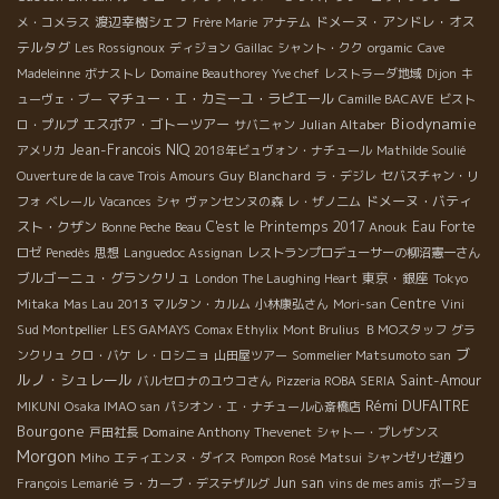
渡辺幸樹シェフ
ドメーヌ・アンドレ・オス
メ・コメラス
Frère Marie
アナテム
テルタグ
Les Rossignoux
ディジョン
Gaillac
シャント・クク
orgamic
Cave
Madeleinne
ボナストレ
Domaine Beauthorey
Yve chef
レストラーダ地域
Dijon
キ
マチュー・エ・カミーユ・ラピエール
ューヴェ・ブー
Camille BACAVE
ビスト
Biodynamie
エスポア・ゴトーツアー
Julian Altaber
ロ・プルプ
サバニャン
Jean-Francois NIQ
アメリカ
2018年ビュヴォン・ナチュール
Mathilde Soulié
Guy Blanchard
Ouverture de la cave Trois Amours
ラ・デジレ
セバスチャン・リ
ドメーヌ・バティ
フォ
ベレール
Vacances
シャ
ヴァンセンヌの森
レ・ザノ二ム
スト・クザン
C'est le Printemps 2017
Eau Forte
Bonne Peche
Beau
Anouk
ロゼ
Penedès
思想
Languedoc Assignan
レストランプロデューサーの柳沼憲一さん
ブルゴーニュ・グランクリュ
東京・銀座
London The Laughing Heart
Tokyo
Centre
Mitaka
Mas Lau 2013
マルタン・カルム
小林康弘さん
Mori-san
Vini
Sud Montpellier
LES GAMAYS
Comax Ethylix
Mont Brulius
ＢＭОスタッフ
グラ
ブ
ンクリュ
クロ・バケ
レ・ロシニョ
山田屋ツアー
Sommelier Matsumoto san
ルノ・シュレール
Saint-Amour
バルセロナのユウコさん
Pizzeria ROBA SERIA
Rémi DUFAITRE
MIKUNI
Osaka IMAO san
パシオン・エ・ナチュール心斎橋店
Bourgone
Domaine Anthony Thevenet
戸田社長
シャトー・プレザンス
Morgon
Miho
エティエンヌ・ダイス
Pompon Rosé
Matsui
シャンゼリゼ通り
Jun san
François Lemarié
ラ・カーブ・デステザルグ
vins de mes amis
ボージョ