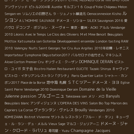
アンヴァリッド
ピトル2004年
Aurélie
モルゴン１６
Coup d'folie
Châpeau Melon
ル
Sengan-en
ソムリエの日野さん
ラ・リュノット醸造元
Oenoconnexion Kisho
シヨン
A L’HOMME SAUVAGE
ドメーヌ・リショー
SILEX Sauvignon 2016
愛
デコンブ・ボジョレ・ヌーヴォー
パヴロ
東京・豊洲・AOKI
アルル
Vendange
2018 Léonis
Avec le Temps
Le Clos des Oliviers
M et Mme Benoit
Beaujplais
Mottox
Katsumata san Gotenba
Développement ensemble
London tasting RAW
2018
Valençay
Nuits Saint Georges 1er Cru Aux Argillas
2018年収穫・レオニス
Importateur Symphonie Dégustation2017
バルセロナの佐竹さん
マキシムス
DOMINIQUE DERAIN
Aloxe Corton Premier Cru
オリヴィエ・クーザン
ビスト
女子会
ロ・ユイガ
Bisstro Italien Restaurant GUCITE
Tazaki Shinya
キャヴィア
ビストロ・イタリアンレストラン「グシテ」
Paris Quartier Latin
シャトー・カン
地中海
ＳＴＣツアー
ドメーヌ・ヨヨ
札幌
ボン2017
Place de la Borse
Eglise
Domaine de la Vieille
Vendange 2018 Dominique Derain
Saint Pierre
ブルゴーニュ
Julienne
passion
Banyuls
Takezawa san
メリ・メロ
Beaujolais blanc
アンディジェンヌ
L'OPERA DES VINS
Salon Bio Top
Marion des
ヴァランタン・ヴァレス
Brouilly
Capriers
La Corse
Vendanges 2016
KOMEZAWA
Bistrot VIvienne
サントル
レストラン「フルー・ド・タン」
キューヴ
ドメーヌ・ジャ
ェ・ル・ラン・デュ・メルル
Vieux Sage
マルコ・ジュリアーニ
ン・クロード・ラパリュ
Champagne Jacques
寿司屋・Yuzu