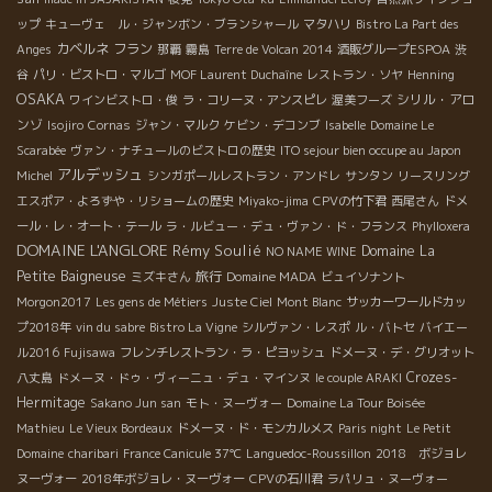
ップ
キューヴェ ル・ジャンボン・ブランシャール
マタハリ
Bistro La Part des
カベルネ フラン
Anges
那覇
霧島
Terre de Volcan 2014
酒販グループESPOA
渋
谷
パリ・ビストロ・マルゴ
MOF Laurent Duchaîne
レストラン・ソヤ
Henning
OSAKA
シリル・アロ
ワインビストロ・俊
ラ・コリーヌ・アンスピレ
渥美フーズ
ンゾ
Isojiro
Cornas
ジャン・マルク
ケビン・デコンブ
Isabelle
Domaine Le
Scarabée
ヴァン・ナチュールのビストロの歴史
ITO sejour bien occupe au Japon
アルデッシュ
Michel
シンガポールレストラン・アンドレ
サンタン
リースリング
エスポア・よろずや・リショームの歴史
Miyako-jima
CPVの竹下君
西尾さん
ドメ
ール・レ・オート・テール
ラ・ルビュー・デュ・ヴァン・ド・フランス
Phylloxera
DOMAINE L'ANGLORE
Rémy Soulié
Domaine La
NO NAME WINE
Petite Baigneuse
旅行
ミズキさん
Domaine MADA
ビュイソナント
Morgon2017
Les gens de Métiers
Juste Ciel
Mont Blanc
サッカーワールドカッ
プ2018年
vin du sabre
Bistro La Vigne
シルヴァン・レスポ
ル・バトセ
バイエー
ル2016
Fujisawa
フレンチレストラン・ラ・ピヨッシュ
ドメーヌ・デ・グリオット
Crozes-
八丈島
ドメーヌ・ドゥ・ヴィーニュ・デュ・マインヌ
le couple ARAKI
Hermitage
Sakano Jun san
モト・ヌーヴォー
Domaine La Tour Boisée
Mathieu
Le Vieux Bordeaux
ドメーヌ・ド・モンカルメス
Paris night
Le Petit
Domaine
charibari
France Canicule 37℃
Languedoc-Roussillon
2018 ボジョレ
ヌーヴォー
2018年ボジョレ・ヌーヴォー
CPVの石川君
ラパリュ・ヌーヴォー