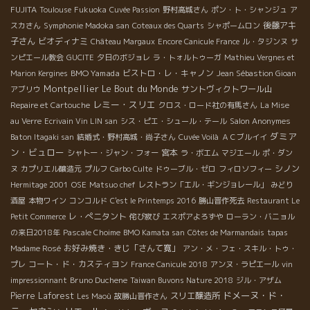
FUJITA
Toulouse
Fukuoka
Cuvée Passion
野村高城さん
ポン・ト・シャンジュ
ア
後藤アキ
スカさん
Symphonie Madoka san
Coteaux des Quarts
シャポームロン
子さん
ビオディナミ
Château Margaux
Encore Canicule France
ル・タジンヌ
サ
ンピエール教会
GUCITE
夕日のボジョレ
ラ・トォルトゥーガ
Mathieu Vergnes et
BMO Yamada
ビストロ・レ・キャノン
Marion Kergines
Jean Sébastion Gioan
Montpellier
Le Bout du Monde
サントヴィクトワール山
アブリウ
レミー・スリエ
Repaire et Cartouche
クロス・ロード社の有馬さん
La Mise
au Verre
Ecrivain Vin LIN san
シス・ピエ・シュール・テール
Salon Anonymes
ダミア
Baton Itagaki san
結婚式・野村高城・尚子さん
Cuvée Voilà
ＡＣブルイイ
ン・ビュロー
宮本
シャトー・ジャン・フォー
ラ・ボエム
マジエール
ポ・ダン
シノン
ヌ
カプリエル醸造元
プルフ
Carbo Culte
ドゥーブル・ゼロ
フィロソフィー
Hermitage 2001
OSE
Matsuo chef
レストラン「エル・ギンジョレール」
みどり
酒屋
本物ワイン
コンコルド
C'est le Printemps 2016
勝山晋作死去
Restaurant Le
レ・ぺニタント
Petit Commerce
侘び寂び
エスポアよろずや
ローラン・バニョル
の来日2018年
Pascale Choime
BMO Kamata san
Côtes de Marmandais
tapas
お好み焼き・きじ「さんて寛」
Madame Rosé
アン・メ・フェ・スキル・トゥ・
コート・ド・カスティヨン
プレ
France Canicule 2018
アンヌ・ラピエール
vin
Bruno Duchene
impressionnant
Taiwan Buvons Nature 2018
ジル・アザム
ドメーヌ・ド・
Pierre Laforest
スリエ醸造所
Les Maoù
故勝山晋作さん