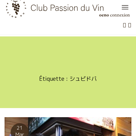
Skip
to
content
Étiquette :
シュビドバ
21
Mar