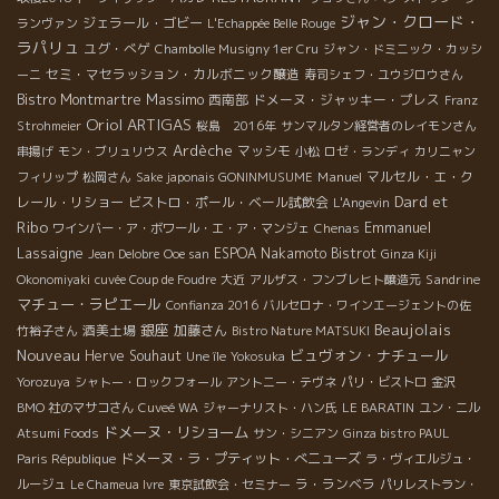
ジャン・クロード・
ジェラール・ゴビー
ランヴァン
L'Echappée Belle Rouge
ラパリュ
ユグ・べゲ
Chambolle Musigny 1er Cru
ジャン・ドミニック・カッシ
セミ・マセラッション・カルボニック醸造
ーニ
寿司シェフ・ユウジロウさん
Massimo
Bistro Montmartre
西南部
ドメーヌ・ジャッキー・プレス
Franz
Oriol ARTIGAS
Strohmeier
桜島 2016年
サンマルタン経営者のレイモンさん
Ardèche
マッシモ
串揚げ
モン・ブリュリウス
小松
ロゼ・ランディ
カリニャン
Manuel
マルセル・エ・ク
フィリップ
松岡さん
Sake japonais GONINMUSUME
Dard et
レール・リショー
ビストロ・ポール・ベール試飲会
L'Angevin
Ribo
Emmanuel
ワインバー・ア・ボワール・エ・ア・マンジェ
Chenas
Lassaigne
ESPOA Nakamoto
Bistrot
Jean Delobre
Ooe san
Ginza Kiji
Sandrine
Okonomiyaki
cuvée Coup de Foudre
大近
アルザス・フンブレヒト醸造元
マチュー・ラピエール
Confianza 2016
バルセロナ・ワインエージェントの佐
Beaujolais
銀座
酒美土場
加藤さん
竹裕子さん
Bistro Nature MATSUKI
Nouveau
ビュヴォン・ナチュール
Herve Souhaut
Une île
Yokosuka
Yorozuya
シャトー・ロックフォール
アントニー・テヴネ
パリ・ビストロ
金沢
BMO 社のマサコさん
Cuveé WA
ジャーナリスト・ハン氏
LE BARATIN
ユン・ニル
ドメーヌ・リショーム
Atsumi Foods
サン・シニアン
Ginza bistro PAUL
ドメーヌ・ラ・プティット・べニューズ
Paris République
ラ・ヴィエルジュ・
ラ・ランベラ
ルージュ
Le Chameua Ivre
東京試飲会・セミナー
パリレストラン・