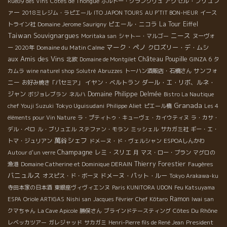
アクセル・プリュフ
Rue89 des Vins
Côtes de Thongue
ボルドー・グランクリュ
ァー
2018ミレジム・ラピエール
ITO JAPON TOURS
AU P'TIT BON-HEUR
イース
ピエール・ニコラ
La Tour Eiffel
トライン社
Domaine Jerome Saurigny
Taiwan
Souvignargues
ニース
Moritaka san
シャトー・マルゴー
ヌーヴォ
マーク・ペノ
Domaine du Matin Calme
クロズリー・デ・ムシ
ー 2020年
aux Amis des Vins
Château Poupille
北欧
Domaine de Montgilet
GINZA 6
タ
サンフォ
カムラ
wine naturel shop
Solutré
Abruzzes
トーハン酒販店・石橋さん
ニー
イヤン・ベルトラン
ダール・エ・リボ、ルネ・
お好み焼き「パセミア」
ジャン
Domaine Philippe Delmée
ボジョレブラン
ネルハ
Bistro La Nautique
Granada
Tokyo Uguisudani
chef Youji Suzuki
Philippe Aliet
ピエール橋
Les 4
éléments pour Vin Nature
ラ・プティトゥ・キューヴェ・カイウティヌ
ラ・カサ・
デル・ぺロ
ル・ブリュエル
ステファン・モラン
ミッシェル
サカガミ社
ギー・エ・
萬谷シェフ
トマ・ジュリアン
ドメーヌ・ド・ヴェルシャン
ESPOAしんかわ
Champagne
レミ・スリエ
Autour d'un verre
月
マス・ロー・ブラン
マグロの
Thierry Forestier
漁港
Domaine Catherine et Dominique DERAIN
Faugères
バニュルス
ドメーヌ・パット・ルー
オスピス・ド・ボーヌ
Tokyo Arakawa-ku
寺田本家の日本酒
東銀座ヴィヴィエンヌ
Paris KUNITORA UDON
Feu Katsuyama
Ramon
ESPA
Oriole ARTIGAS
Nishi san
Jacques Février
Chef Kôtaro
Iwai san
Côtes Du Rhône
クマちゃん
La Cave Apicole
勝俣さん
ブラインドテースティング
President
レベッカツアー
ガレジャッド
サカガミ
Henri-Pierre fils de René Jean