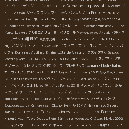
ル・クロ・デ・グリヨン
Andalousie
Domaine du possible
世界遺産
プ
ジャンフランソワ・ニック
La Pioche
ピーユ2008年
ベンスカブ
Mr.Fujiki
vin
Symphonie
Yakitori SHINORI
rosé
Uemura cherf
ポルト
ワインの4つの要素
Au couchant
Pommard Premier Cru
ボジョレーォー
un dernier millésime 2009 de
Marcel Lapierre
プルミエクリュ・ラ・ペリエール
Promenade des Anglais
バティス
BMO
沖縄
Paris bistro Coinstot Vino
ト・クザン
東京恵比寿
Chef Kikuchi
アンジェ
ビストロ・ブリュタル
Yuji
Breze 11
Cuvée OSE
ヴォンゴレ・スパ
Côte de Castillon
ゲティ
Domaine d'Aupilhac
Zinzins
アヌックさん
Gaec du
エスポア・ツアー
Mazel
Sylvere TRICHARD
ケランヌ
Gault & Millau
桐谷さん
ドメーヌ・ムレシップ
Domaine Elodie Balme
KM31
シェフ フレデリック
Axel Prϋfer
がんちゃん
カーヴ・エステザルグ
ルイック
Fer du Sang 16
Cuveé
Le Rollier
Les Prémices 16
ダヴィデ・ジェンティエ
Patrimoine
レ・ヴィニュロ
ドメーヌ・パスカル・シモ
ン・ドゥ・リレエル
Marcel
嬉しい
La Remise 2018
ヌッティ
ザ・コンコルド・ワイン・クラブ
マルティーヌ
カルフォルニア
philosophie
Vincent
Rosé Obi Wine
ピエール
シャトーヌッフ・デュ・パップ
Jordy
Bouzigues
Kajikawa san
Okonomiyaki PASEMIA
Nakaminato Shigeru
Domaine Laforest
Domaine
san
サロン・レザノニム
マス・ロー2013年
Prieuré Roch
Tokyo Degustations Séminaires
Vodopivec
Château Meylet 2002
VIN
ソフィア・ボシェ
Bistro OKADA
キョーコ・デュシェーヌ
アルボワ・ピュピ