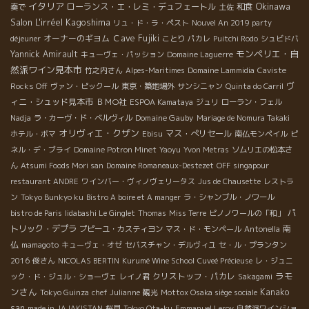
イタリア
Okinawa
ローランス・エ・レミ・デュフェートル
和食
奏で
土佐
Salon L'irréel
Kagoshima
リュ・ド・ラ・ペスト
Nouvel An 2019 party
オーナーのギヨム
Ｃave Fujiki
déjeuner
ことり
パカレ
Puitchi Rodo
シュビドバ
モンペリエ・自
Yannick Amirault
キューヴェ・パッション
Domaine Laguerre
然派ワイン見本市
竹之内さん
Alpes-Maritimes
Domaine Lammidia
Caviste
ヴ
Rocks Off
ヴァン・ピックール
東京・築地場外
サンシニャン
Quinta do Carril
ィニ・シュッド見本市
ＢＭО社
ESPOA Kamataya
ジュリ
ローラン・フェル
Domaine Gauby
Nadja
ラ・カーヴ・ド・ベルヴィル
Mariage de Nomura Takaki
オリヴィエ・クザン
マス・ぺリセール
ホテル・ボマ
Ebisu
南仏モンペイル
ピ
ネル・デ・ブライ
Domaine Potron Minet
Yaoyu
Yvon Metras
ソムリエの松本さ
ん
Atsumi Foods Mori san
Domaine Romaneaux-Destezet
OFF
singapour
restaurant ANDRE
ワインバー・ヴィノヴェリータス
Jus de Chausette
レストラ
ン
Tokyo Bunkyo ku
Bistro A boire et A manger
ラ・シャンブル・ノワール
パ
bistro de Paris
Iidabashi Le Ginglet
Thomas
Miss Terre
ピノノワールの「和」
トリック・デプラ
南
プピーユ・カスティヨン
マス・ド・モンペール
Antonella
仏
mamagoto
キューヴェ・オゼ
セバスチャン・デルヴィユ
セ・ル・プランタン
2016
俊さん
NICOLAS BERTIN
Kurumé Wine School
Cuveé Précieuse
レ・ジュニ
ラモ
クリストッフ・パカレ
ック・ド・ジュル・ショーヴェ
レイノ君
Sakagami
ンさん
Kanako
Tokyo Guinza
chef Julianne
観光
Mottox Osaka siège sociale
san
made in JAJAKISTAN
桜見
Tokyo Ota-ku
Emmanuel Leroy
自然派ワインショ