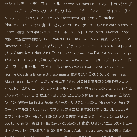
レミー・デュフェートル
ッシュ
Echezeaux Grand Cru
ユンヌ・トランシュ
ポ
ール・ルデール
ブラッスリーオザミ
リオネル・ゴビー
ディオニー
サイント・ヴィ
Domaine
クトワール山
ジュリアン・ドゥラン
Kaefferkopf
水口シェフ
Mouressipe
コルシカ島
ゴーさん
オクセロワ・ナチュール2016
café-bistro Le
Cristal
湘南
Portugal
ジャン・ピエール・クワントロ
Maupertuis Neyrou-Plage
Julie
大阪 大近社の木村さん
Berlin
YANN DURIEUX
Cuvée Marcel
炭焼・しのり
Brosselin
ドメーヌ・フィリップ・ヴァレット
ストラス
RECUE DES SENS
Fleurie
ブルグ
aux Amis des Vins Tours
ワイン・ビールバー
Mauvais Temps
ド
ビストロ・アトリエ
ジョルディ
Catherine Deneuve
ル・クロ・デ・トレイユ
メーヌ・マルセル・ラピエール
CHICS
OSAKA Daikin KIMURA san
Clos
Glouglou
léonine
Clos de la Briderie
Bruissonnante
武道オンズ
JR Freshness
Beziers
Akayama san
ロマネ・コンティ
長ユキ子さん
オルガンの紺野真シェフ
ローヌ
ブルイイ
Pinot Noir 2016
モンマルトル・ビス
共存
ヴィルフランシュ
エ
自然派
シャッペ・ベル・ロゼ
セロス・ミレジム
ピュピラン村
Le Temps d'Aimer
ワイン
伊勢丹
La Petite Pépée
ドメーヌ・リリアン・ボシェ
Mas de Mon Père
ブ
ルフォロゼ
ERIC DE SOUSA
ラーヴ・マルゴ
シリル・ル・モワン
新年2018年
ドミニック・ドゥラン
La Dive
ロマン・シャプイ
Hirofumi SHOJI さんご夫妻
東京
Bouteille
東京・鴬谷
Emilie
Caviar
Cuvée Chat
リオン
バニュルス・シュー
Saint Aubin
ル・メール
レ・プレミス１６
2018年
bistro soya
桜島の噴火
Salon