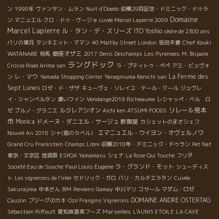
ン
1998年
ヴァンサン・ムラン
Nuit d'Ooedo
収穫29回記念・ドミニック・ドゥラ
Domaine
ン
マニュエル
クロ・ドゥ・ヴージョ
cuvée Marcel Lapierre 2009
Marcel Lapierre
ル・タン・デ・スリーズ
ITO Yoshio
cèdre de 2300 ans
Chef Kouki
パリの葉月
タンキエット・ママン
40 Maltby Street London
坂田夫妻
WATANABE
銀座オザミ
有馬
2017
Denis Deschamps
Les Pyrenees
M. Bispalie
ラングドック
Crosse Road Arima san
ラ・プティトゥ・ペペ
アミ・ビュヴォ
レ・マウ
La Ferme des
ン
Yamada Shopping Center
Yanaginuma Kenichi san
Sept Lunes
ロゼ・ド・ザザ
キューヴェ・ソレイユ・テール・クール
ジュヴレ
イ・シャンベルタン
濃いワイン
Vendange2018 Richeaume
レシャッペ・ベル ロ
リレール見本
ルクレアシオン
ゼ
ブルノ・グラニエ
Aichi ken ATSUMI FOODS
市
Monica
ドメーヌ・ダニエル・サージュ
酢飯屋
カシェットのまさシェフ
エマニュエル・ウイヨン・オヴェルノワ
Nouvel An 2018
シャ(猫のラベル）
Grand Cru Frankstein
Champs Libre
収穫2018年・ドミニック・ドゥラン
Pet Nat
東京・文京区
地酒祭
ESPOA Yamamasu
シェナ
La Rose Qui Touche
フリダ
Paul Louis Eugene
ラ・グランド・モット
Societé Eau de Souche
シューディス
ト
Les vignerons de l'iréel
セドリック・ガロ
パリ・カルチエラタン
Cuvée
Sakurajima
中本さん
BIM
Reviens Gamay
中川マリ
コサール
マダム・ロゼ
DOMAINE ANDRE OSTERTAG
Cauzon
ブジーグのカキ
Ozil Frangins Vignerons
Marseilles
Sébastien Riffault
愛知県渥美フーズ
L'AUNIS ETOILE
LA CAVE