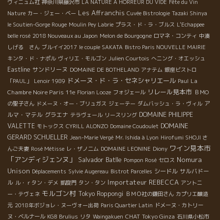
ヴィニュム社
神奈川県藤沢市
LA NATURE A HORREUR DU VIDE
Fête du Vin
Les Affranchis
Nature
カー・ジェー・ベー
Cuvée Bistrologie
Tazaki Shinya
le Soutien-Gorge Rouge
Moulin Pey Labrie
プラス・ド・ラ・ブルス
L'Echappee
belle rosé
2018 Nouveaux au Japon
Melon de Bourgogne
ロマネ・コンティ
中湊
しげる さん
ブルイイ2017
le couple SAKATA
Bistro Paris NOUVELLE MAIRIE
キンタ・ド・ナポル
ヴィリエ・モルゴン
Julien Courtois
へニング・オエッシュ
Eastline
サンドリーヌ
DOMAINE DE BOTHELAND
アナテム
銀座ビストロ
ドメーヌ・ド・ラ・セネシャリエール
La
「PAUL」
Lenoir 1989
Paul
リレール見本市
Chambre Noire Paris 11e
Florian Looze
フォジェール
ＢＭО
ア
の聖子さん
ドメーヌ・オー・ブリュガス
ジェーテー
ダムバッシュ・ラ・ヴィル
ルマ・マテル
グラエナ
DOMAINE PHILIPPE
テラヴェール
リースリング
DOMAINE
VALETTE
モトックス
CYRILL ALONZO
Domaine Coudoulet
GERARD SCHUELLER
Jean-Marie Vergé
Mr. Ishida à Lyon
Hirofumi SHOJI さ
ワイン見本市
んご夫妻
Rosé Métisse
レ・ザノ二ム
DOMAINE LEONINE
Diony
「アンディジェンヌ」
Salvador Batlle
Nomura
Pompon Rosé
セロス
Unison
シードル
サルバドー
Déplacements
Sylvie Augereau
Bistrot Parcelles
Importateur REBECCA
ル
ル・ｒタン・デメ
凱旋門
タン・タン
アントニ
モルゴン村
Tokyo Roppongi
ー・テヴェネ
ＢＭＯ社の鎌田さん
カプリエ醸造
元
2018年ボジョレ・ヌーヴォー出荷
Paris Quartier Latin
ドメーヌ・カトリー
CHAT
Tokyo Ginza
ヌ・ベルナール
KGB
Brulius
リタ
Waingakuen
石川県小松市