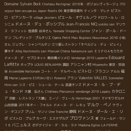
Domaine Sylvain Bock
Chateau Restignac
2018年・ボジョレヴィラージュ
ITO
Roots 66
ビスト
sejour bien occupe au Japon
東京築地場外
ティンタ・マレナ
ロ・ビアンカーラ
ピエール・オヴェルノワ
village Jasniers
テロワール
レ・ロ
ドメーヌ・デュ・ポッシブル
Jean-Francois NIQ
シニョ
yukiko san
マリウ
ジャン・ポール・ドー
ス・ラフィット
地酒祭
谷井さん
Yamada Shopping Center
マン
Bojolais Nouveaux 2018
フレデリック・プルタリエ
Opéra
Petit Max
小松
さん
ジュヴレ・シャンべルタン
三ツ星レストラン「オベルジュ・デュ・ピュイ」
Manuel
夢キチ
Alliq Hashimoto san
Chéna
Nakamura san
ＥＳＰＯＡもりたか
Edouard
ドメーヌ・デ・サブロネット
飯田橋メリメロ
Vendange 2018 Lapierre
Laffitte
アシニャン村
ホップラ
LOUIS BENJAMIN
諏訪
Miyamoto
東京・世田
ビストロ・フラコン
福
谷
Assemblée Nationale
コート・ド・マルペール
アルル
Valentin VALLES
岡
アラン
Marie Lapierre
ESPOAいせい
Pomerol
Sommelier
ドメーヌ・ル・ブ・デ
Hino san
シス・ピエ・シュール・テール
武道オンズ
ュ・モンド
カタロニ
大園 弘さん
Château Plaisance
vendange 2018 Lapalu
ア
京都・レストラン「大鵬」
ミーゾ・ヴェール
Hermitage 2001
マドモワゼルＭ
マルク・ぺノ
山田恭路
2017年オー・フォルト
ドメーヌ・ド・レキュ
ケヴィ
ドメーヌ・ダール・エ・リ
静岡
ン・デコンブ
プリム・サンソ
Une Tranche
プロヴァンス
ボ
ビストロ・プルプ
カーヴ・エステザルグ
愛
フェールド・サン
バニュルス
１６
ボデグイジャ・デ・ラル・ラド
Madona Eglise
LA FERME