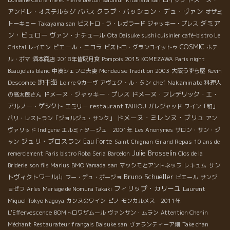
クラブ・パッション・デュ・ヴァン
アンドレ・オステルタグ
ババス
オザミ
ダミア
トーキョー
Takayama san
ビストロ・ラ・レガラード
ジャッキー・プレス
ン・ビュロー
ヴァン・ナチュール
Ota Daisuke sushi cuisinier
café-bistro Le
COSMIC
ピエール・ニコラ
Cristal
レイモン
ビストロ・グランユイットゥ
ホテ
ル・ボマ
酒本商店
2018年皆既月食
Pompois 2015
KOMEZAWA
Paris night
Beaujolais blanc
中湊シェフご夫妻
Mondeuse Tradition 2003
大阪うずら屋
Kevin
地中海
chef Nakaminato
Descombe
Loirre
9カーヴ
アヴェク・ル・タン
料理人
ドメーヌ・ジャッキー・プレス
ドメーヌ・フレデリック・エ・
の高太郎さん
アルノー・ゲシクト
restaurant TAIHOU
エミリー
ガレジャッド
ワイン「和」
ドメーヌ・ミレンヌ・ブリュ
パリ・レストラン「ジョルジュ・サンク」
アン
ヴァリッド
Indigene
エルミｒタージュ 2001年
Les Anonymes
サロン・サン・ジ
ジュリ・ブロスラン
Eau Forte
Grand Repas
ャン
Saint Chignan
10 ans de
Julie Brosselin
remerciement
Paris bistro Roba Seria
Barcelon
Clos de la
サン
Briderie
son fils Marius
BMO Yamada san
マッシモとアントネッラ
レキュム
Bruno Schueller
トヴィクトワール山
フー・デュ・ボージョ
ピエール
サンジ
フィリップ・カリーユ
ョゼフ
Arles
Mariage de Nomura Takaki
Laurent
Miquel
Tokyo Nagoya
カンヌのワイン
ピノ
モンカルメス 2011年
L'Effervescence
BOMトロワザムール
ヴァンサン・ムラン
Attention Chenin
Méchant
Restaurateur français Daisuke san
ヴァランティーア畑
Take chan