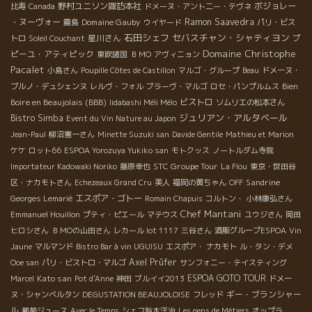
野村ユニソン諏訪本社
ボジョレー
比寿
Canada
ドメーヌ・アント二ー・テヴネ
・ヌーヴォー
Domaine Gauby
Ramon Saavedra
霧島
ウイヤード
パリ・ビス
石田シェフ
セバスチャン・シャティヨン
星川さん
プ
トロ
Soleil Couchant
Domaine Christophe
ピーユ・アティピック
東欧諸国
ＢＭО
アヴィニョン
Pacalet
小島さん
Poupille Côtes de Castillon
マルゴ・グループ
Beau
ドメーヌ・
Bien
ブルノ・デュシェンヌ
レルヴ・フォル
ブラーヴ・マルゴ
ロセ・パンプルムス
Boire en Beaujolais (BBB)
ビストロ
Iidabashi Méli Mélo
ソムリエの松本さん
ジュリアン・アルタベール
Bistro Simba
Event du Vin Nature au Japon
Jean-Paul
柳沼憲一さん
Minette Suzuki san
Davide Gentile
Mathieu et Marion
ケケ
ロット66
ESPOA Yorozuya Yukiko san
モトクッス
ノートルダム寺院
STC Groupe Tour
Importateur Kadowaki Noriko
藤原幸也
La Flou
東京・世田谷
Sandrine
区・ナカモトさん
Echezeaux Grand Cru
美人
福岡の黄ちゃん
OFF
エスポア・ゴトー
Georges Lemarié
Romain Chapuis
コルトン・
小林康弘さん
Chef Mantani
Emmanuel Houillon
プティ・ピエール
マテウス
ユウジさん
岡田
ヒロシさん
ＢＭОの山田さん
レカール lot 1117
三谷さん
酒販グループESPOA
Vin
Jaune
マルマンド
Bistro Bar à vin UGUISU
エスポア・ ナカモト
ル・タン・デメ
Axel Prüfer
Ooe san
パリ・ビストロ・マルゴ
サンフォニー・テイスティング
Kato san
ESPOA GOTO TOUR
Marcel
Pot d'Anne
神田
ブルイイ2013
ドメー
ギー・ブランシャー
ヌ・シャンベルタン
DEGUSTATION BEAUJOLOISE
フレッド
ル
葡萄ジュース
Avec le Temps
シェフ鈴木洋治
Les gens de Métiers
オップラ