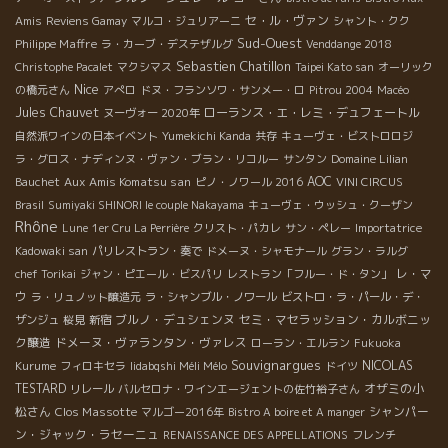
セ・ル・ヴァン
Amis
Reviens Gamay
マルコ・ジュリアーニ
シャント・クク
Sud-Ouest
Philippe Maffre
ラ・カーブ・デステザルグ
Venddange 2018
Sebastien Chatillon
Christophe Pacalet
マクシマス
Taipei Kato san
オーリック
Nice
の橋元さん
アぺロ
ドヌ・フランソワ・サンメー・ロ
Pitrou 2004
Macéo
Jules Chauvet
ローランス・エ・レミ・デュフェートル
ヌーヴォー 2020年
自然派ワインの日本イベント
Yumekichi Kanda
共存
キューヴェ・ビストロロジ
ラ・グロス・ナディンヌ・ヴァン・ブラン・リコルー
サンタン
Domaine Lilian
Aux Amis Komatsu san
AOC
Bauchet
ピノ・ノワール 2016
VINI CIRCUS
Brasil
Sumiyaki SHINORI le couple Nakayama
キューヴェ・ウッシュ・クーザン
Rhône
Lune
1er Cru La Perrière
クリスト・パカレ
サン・ペレー
Importatrice
Kadowaki san
パリレストラン・奏で
ドメーヌ・シャモナール
グラン・ラルグ
レ・マ
chef Torikai
ジャン・ピエール・ビスパリ
レストラン「フルー・ド・タン」
ウ
ラ・リュノット醸造元
ラ・シャンブル・ノワール
ビストロ・ラ・パール・デ・
ブルノ・デュシェンヌ
セミ・マセラッション・カルボニッ
ザンジュ
桜見
新宿
ク醸造
ドメーヌ・ヴァランタン・ヴァレス
ローラン・エルラン
Fukuoka
Souvignargues
NICOLAS
Kurume
フィロキセラ
Iidabqshi Méli Mélo
ドイツ
TESTARD
オザミの小
リレール
バルセロナ・ワインエージェントの佐竹裕子さん
松さん
Clos Massotte
シャンパー
マルゴー2016年
Bistro A boire et A manger
ン・ジャック・ラセーニュ
RENAISSANCE DES APPELLATIONS
フレンチ