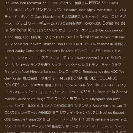
ESPOA Shinkawa
Ishikawa-ken Komatsu-shi
コンセプション・加藤さん
アレキサンドル・バン
LESTIGNAC
Madame Rosé
Alpes-Maritimes
レ・バス
ドメ
ティード・ダルキエ
Cave Madeleinne
名古屋試飲会
レシャッペ・ベル ロゼ
Domaine de
ーヌ・グレゴリー・ギヨーム
パリのお好み焼き OKOMUSU
la Sénèchalière
LES GAMAYS
オビ・ワイン・ケノビュル
Oenoconnexion
La Remise
Kisho
剣道八段・好村兼一
びそう
les huitres
un dernier millésime
2009 de Marcel Lapierre
Ishibashi san
LE SEXTANT
ESPOA Yamamasu
植村さん
Lionel Gauby
Domaine des Maisons Brulées
ビストロ・オザミ
Limoux
ドメー
Loire
ステファン・ティソ
シルヴァ
ヌ・ド・レシャリエール
Covert Garden
ン・リショーム
ランブラ通り
シェフ・リョウさん
レストラン・ヨットクラブ
France Vin Rosé
Minette Sano san
シェフ・グワン
Renaissance des AOC
Yve
DOMAINE DES FOULARDS
株式会社 オルヴォー
chef
Xavier
M de B
ROUGES
Brouilly
ブジーグのカキ
京橋フレンチ
Côte de Feule
ビストロ・イタリ
ル・ヴァン・ドゥ・メザミ
St Jean de la Ginest
アンレストラン「グシテ」
エドワード・ラフィット
Maison Jaune de vin rouge
Miyagawa san
Rosé
Lundi
バイエール2016
ユキさんの50歳の誕生会
アンジュ
Baune Kentaro-san
フ
Hughes Beguet
ランスサッカーワールド優勝2018年
ジブレイ・シャンベルタン
コート・ド・ブルイイ
OSE
Canicule France 2018
2018 millésime Lapierre
ユ
ンヌ・トランシュ
オーリックの藤元さん
キューヴェ・ソレイユ・テール・クール
Famille Lapierre
グループ・エスポア
Château Lagairre
オリビエ・クロス
BIM