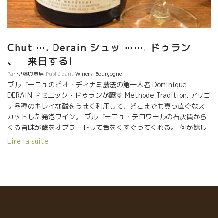
Chut …. Derain シュッ ……. ドゥラン
、 来日する!
Par
伊藤與志男
Publié dans
Winery
,
Bourgogne
ブルゴーニュのビオ・ディナミ農法の第一人者 Dominique
DERAIN ドミニック・ドゥランが醸す Methode Tradition. アリゴ
テ品種のキレイな酸をうまく利用して、どこまでも真っ直ぐなス
カットした発泡ワイン。 ブルゴーニュ・テロワールの石灰質から
くる旨味が酸をオブラートして舌をくすぐってくれる。 何か嬉し
い事があった時は、喜びが２倍増！！ 悲しいことがあったり、悔
Lire la suite
しい思いがあった時は、この酸が吹き飛ばしてくれます！！ 試し
てみて下さい。 スカット！！ ★ドミニック・ドゥランがこの１１
月に日本にやって来ます！！ ダジャレを飛ばしまくって、自分で
笑っている楽しい人です。 東京、大阪に行きます。 是非、逢いに
きてください。！！ おって、このFBにて連絡します。