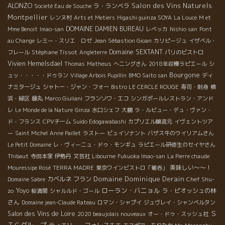
Salon des Vins Naturels
ALONZO
ラ・ランベラ
Societé Eau de Souche
Montpellier
レンヌ村
Arts et Metiers
Higashi guinza SOYA
La Louce
M et
DOMAINE DAMIEN BUREAU
Mme Benoit
Imao-san
レベッカ
Nishio san
Pont
au Change
レミー・スリエ ロゼ
Jean Sébastion Gioan
カリピージュ
イザベル・
Stéphane Tissot
Domaine SEXTANT
フレール
Angleterre
パリのビストロ
Vivien Hemelsdael
Thomas
Matheus
へニングさん
2018年収穫ラピエール
シ
Bourgone
ュッ・・・・・ドゥラン
Village Arbois Pupillin
BMO Saito san
ディ
ナミタージュ
シャトー・ジャン・フォー
Bistro LE CERCLE ROUGE
寿司・刺身
横
浜・緑区
藤丸
Marco Giuliani
フランソワ・エコ
シンガポールレストラン・アンド
レ
Le Monde de la Nature
Ginza
水口シェフ
大鵬
ラ・ルビュー・デュ・ヴァン・
ド・フランス
CPVチーム
Suido Edogawabashi
カプリエル醸造元
イヴェントツア
ー
Saint Michel
Anne Paillet
ラストー
ビュイソナント
バザス牛のウイリアムさん
Le Petit Domaine
レ・ヴィーニュ・ドゥ・モンギュ
ラピエール研修生のセイヤさん
Thibaut
寺田本家
伊勢丹
文芸社
Libourne
Fukuoka Imao-san
La Pierre chaude
美味しい～～！
Mouressipe Rosé
TERRA MADRE
東京ワインビストロ「葡呑」
Domaine Dominique Derain
カベルネ フラン
Chef Shu-
Domaine Sabre
ローラン・バニョル
zo
Yoyo
ラ・ピオッシュの林
桜満開
シャルルド・ゴール
さん
Domaine jean-Claude Rateau
ロマン・シャプイ
ジュヴレイ・シャンベルタン
Ｓ
Salon des Vins de Loire
2020 beaujolais nouveaux
オー・ドゥ・スッシュ社
ＴＣグループ