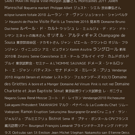
加藤さん
Julien
SAINT MARTIN
Hop'là
Villié-Morgon
Montcalmès 2011
Mareschal
Boqueria market
Philippe Alliet
ジュスト・シエル
渋谷康弘さん
ムーラン・ナ・ヴァン
eclipse lunaire totale 2018
リュショット・シャンベルタ
Visite Paris
ン
Hayashi de Pioche
La Trenchée 2016
見本市
Domaine Bruno
ルペール・ド・カルトゥッシュ
Duchene
レ・ミュルジェ・デ・ドン・ドゥ・
オリオル・アルティギャス
Champagne de
シヤン
ミネットの鈴木さん
Sousa
東京世田谷区・ナカモトさん
ジャン・ピエール・クワントロ
オジル・フラ
ラングロール
ンジャン・ヴィニュロン
アミ・ビュヴォン
Kamm Asutra
新年
Seine
ブルイイ
イヴ・カムドボルド
2018年
Zinzins
Coexistence
ミス・テール
ドメーヌ・シャルロッ
ブルイ
東京試飲会・セミナー
A L’HOMME SAUVAGE
ト・エ・ジャン・バティスト・セナ
ドメーヌ・ミレーヌ・ブリュ
Vendange
Domaine
2018 Aligoté Derain et Altaber
レストラン・フェルナンデーズ
R2L'O
des Griottes
Domaine
A boire et a Manger
Domaine Ad Vinum
Pink is not red
Charlotte et Jean Baptiste Sénat
東京自然ワイン大試飲会
レ・ガニヴェ
René Mosse
Nagano Suwa
コート・ド・レイヨン
Vendange2018 Richeaume
Sakagami Président TAKAHASHI
マルク・ぺナベール
La Cuvée du Chat
リムー
Ramon
Bourgogne Grand Cru
Vodopivec
Eruption Sakurajima
ニュイ・サン・
Bistrot
ジョルジュ・プルミエクリュ
Sena
オ・プティ・ボンヌール
CPVフランス
蔵元訪問ツアー
Bourgeuil
François Lemarié
ブラインドテースティング
ハヤリテ
ラス
Ootsubo san
St Emilion
Jean Michel Stephan
Nakamoto san
Etienne Deiss