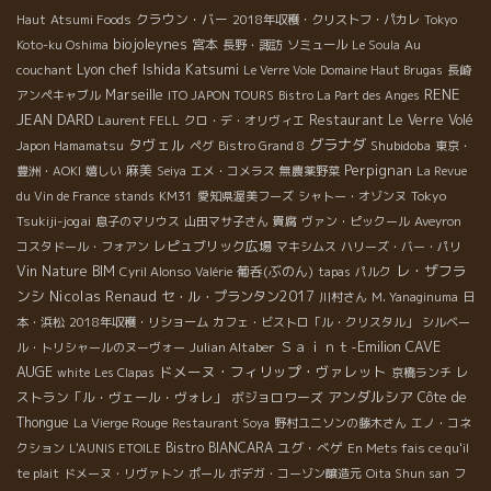
クラウン・バー
Haut
Atsumi Foods
2018年収穫・クリストフ・パカレ
Tokyo
biojoleynes
宮本
Koto-ku Oshima
長野・諏訪
ソミュール
Le Soula
Au
Lyon chef Ishida Katsumi
couchant
Le Verre Vole
Domaine Haut Brugas
長崎
RENE
Marseille
アンペキャブル
ITO JAPON TOURS
Bistro La Part des Anges
JEAN DARD
Restaurant Le Verre Volé
Laurent FELL
クロ・デ・オリヴィエ
タヴェル
グラナダ
Shubidoba
Japon Hamamatsu
ペグ
Bistro Grand 8
東京・
Perpignan
麻美
豊洲・AOKI
嬉しい
Seiya
エメ・コメラス
無農薬野菜
La Revue
Tokyo
du Vin de France
stands
KM31
愛知県渥美フーズ
シャトー・オゾンヌ
Tsukiji-jogai
息子のマリウス
山田マサ子さん
貴腐
ヴァン・ピックール
Aveyron
レピュブリック広場
コスタドール・フォアン
マキシムス
ハリーズ・バー・パリ
レ・ザフラ
Vin Nature BIM
葡呑(ぶのん)
Cyril Alonso
Valérie
tapas
パルク
ンシ
Nicolas Renaud
セ・ル・プランタン2017
川村さん
M. Yanaginuma
日
本・浜松
2018年収穫・リショーム
カフェ・ビストロ「ル・クリスタル」
シルベー
Ｓａｉｎｔ-Emilion
CAVE
Julian Altaber
ル・トリシャールのヌーヴォー
AUGE
ドメーヌ・フィリップ・ヴァレット
レ
white
Les Clapas
京橋ランチ
アンダルシア
ストラン「ル・ヴェール・ヴォレ」
ボジョロワーズ
Côte de
Thongue
La Vierge Rouge
Restaurant Soya
野村ユニソンの藤木さん
エノ・コネ
Bistro BIANCARA
ユグ・べゲ
クション
L'AUNIS ETOILE
En Mets fais ce qu'il
te plait
ドメーヌ・リヴァトン
ポール
ボデガ・コーゾン醸造元
Oita Shun san
フ