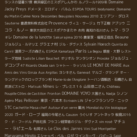
Domaine
ランスの猛暑37度
横浜緑区のエスポアしんかわ
ルノワール1989年
Jacky Preys
Domaine
ドメーヌ・エロディ・バルム
ESPOA TOURS
biodynamic
du Matin Calme
エリアン・ダロス
Nora
Descombes Beaujolais Nouveau 2018
Provence
ニ
Sauterne
豊通食料株式会社
ヴィユ・サージュ
竹下正樹
アブリウ
コラ・ルノー
トマ・ラフ
東京大田区のエスポアかまたや
お肉
高知の石川さん
Beaune
ォレ
Domaine de la lunotte
Sakurajima 2016
農業家・福岡正信氏
グラエナ村
Sylvain Hoesch
ジョルジュ・ルマリエ
ジル・ダヴァス
Quinta do
Paris
Carril
渥美フーズの森さん
ESPOA Kamataya
La Begou
銀座・大野
レスト
ジョルジュ・
ラーダ地域
Sudiste
Lilian Bauchet
オリオル
タンタシオン
Provoke
デコンブ
LE MONT DE MARIE
47 Ricards Okada san
シャトー・ラッソル
Aux
Amis des Vins Ginza
Aux Argillas
ヨシキさん
Ganevat
マルゴ・グランデ
オー・
ラングドックのロックブラン村
Marie-lo de l'Anglore
トーハン酒販店・石橋さん
自
Nîmes
山田恭二さん
然派ビストロ・Matsuki
レ・プレミス１６
Château
DOMAINE YOYO
シノン
Poupille Côtes de Castillon
Fronton
大園さん
Nadja
Mas Pellisser
東京・六本木
ジャンフランソワ・ニック
Apéro
Ecrivain LIN
STC
Cachette Masa chef
Autour d'un verre
観光
Mondial du Vin biologique
ガード・ローブ
2020
福岡の今尾さん
Cauzon
うぐいす
アントネッラ
桜島2016
マチュ
ク・ド・フードル
戸田社長
フラコン経営者のジル・ダヴァス
vin rosé
ー・ラピエール
Le Clos des Jarres
松岡さん
Vini Sud Montpellier
Maruyama Hiroto
エシャッペ・ベル・ロゼ
ワインカーヴ・パピーユ
Saké