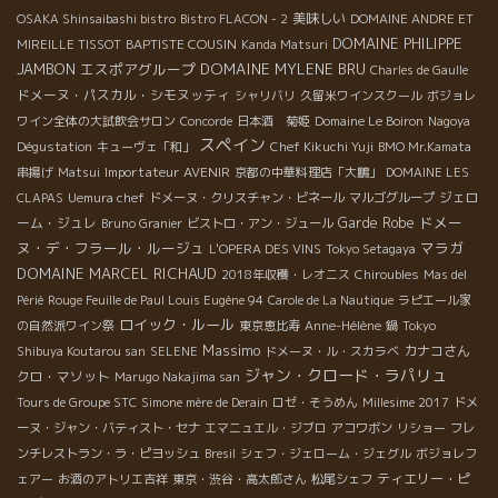
美味しい
OSAKA Shinsaibashi bistro
Bistro FLACON - 2
DOMAINE ANDRE ET
DOMAINE PHILIPPE
BAPTISTE COUSIN
MIREILLE TISSOT
Kanda Matsuri
JAMBON
エスポアグループ
DOMAINE MYLENE BRU
Charles de Gaulle
ドメーヌ・パスカル・シモヌッティ
シャリバリ
久留米ワインスクール
ボジョレ
ワイン全体の大試飲会サロン
Concorde
日本酒 菊姫
Domaine Le Boiron
Nagoya
スペイン
Dégustation
キューヴェ「和」
Chef Kikuchi Yuji
BMO Mr.Kamata
Importateur AVENIR
串揚げ
Matsui
京都の中華料理店「大鵬」
DOMAINE LES
ジェロ
CLAPAS
Uemura chef
ドメーヌ・クリスチャン・ビネール
マルゴグループ
ドメー
ーム・ジュレ
Garde Robe
Bruno Granier
ビストロ・アン・ジュール
ヌ・デ・フラール・ルージュ
マラガ
L'OPERA DES VINS
Tokyo Setagaya
DOMAINE MARCEL RICHAUD
2018年収穫・レオニス
Chiroubles
Mas del
Périé
Rouge Feuille de Paul Louis Eugène 94
Carole de La Nautique
ラピエール家
ロイック・ルール
の自然派ワイン祭
東京恵比寿
Anne-Hélène
鍋
Tokyo
Massimo
カナコさん
Shibuya Koutarou san
SELENE
ドメーヌ・ル・スカラベ
ジャン・クロード・ラパリュ
クロ・マソット
Marugo Nakajima san
Tours de Groupe STC
Simone mère de Derain
ロゼ・そうめん
Millesime 2017
ドメ
ーヌ・ジャン・バティスト・セナ
エマニュエル・ジブロ
アコワボン
リショー
フレ
ンチレストラン・ラ・ピヨッシュ
Bresil
シェフ・ジェローム・ジェグル
ボジョレフ
ティエリー・ピ
ェアー
お酒のアトリエ吉祥
東京・渋谷・高太郎さん
松尾シェフ