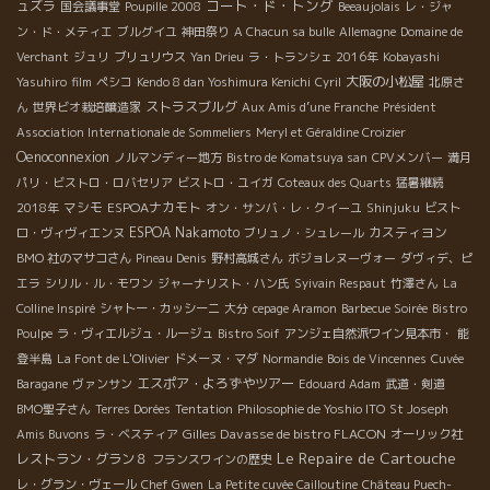
コート・ド・トング
ュズラ
国会議事堂
Poupille 2008
Beeaujolais
レ・ジャ
ン・ド・メティエ
ブルグイユ
神田祭り
A Chacun sa bulle
Allemagne
Domaine de
Verchant
ジュリ
ブリュリウス
Yan Drieu
ラ・トランシェ 2016年
Kobayashi
大阪の小松屋
Yasuhiro
film
ペシコ
Kendo 8 dan Yoshimura Kenichi
Cyril
北原さ
ストラスブルグ
ん
世界ビオ栽培醸造家
Aux Amis d’une Franche
Président
Association Internationale de Sommeliers
Meryl et Géraldine Croizier
Oenoconnexion
ノルマンディー地方
Bistro de Komatsuya san
CPVメンバー
満月
パリ・ビストロ・ロバセリア
ビストロ・ユイガ
Coteaux des Quarts
猛暑継続
マシモ
ESPOAナカモト
2018年
オン・サンバ・レ・クイーユ
Shinjuku
ビスト
ESPOA Nakamoto
カスティヨン
ロ・ヴィヴィエンヌ
ブリュノ・シュレール
BMO 社のマサコさん
Pineau Denis
野村高城さん
ボジョレヌーヴォー
ダヴィデ、ピ
エラ
シリル・ル・モワン
ジャーナリスト・ハン氏
Syivain Respaut
竹澤さん
La
Colline Inspiré
シャトー・カッシーニ
大分
cepage Aramon
Barbecue Soirée
Bistro
Poulpe
ラ・ヴィエルジュ・ルージュ
Bistro Soif
アンジェ自然派ワイン見本市・
能
登半島
La Font de L'Olivier
ドメーヌ・マダ
Normandie
Bois de Vincennes
Cuvée
エスポア・よろずやツアー
Baragane
ヴァンサン
Edouard Adam
武道・剣道
BMO聖子さん
Terres Dorées
Tentation
Philosophie de Yoshio ITO
St Joseph
Gilles Davasse de bistro FLACON
Amis Buvons
ラ・ベスティア
オーリック社
Le Repaire de Cartouche
レストラン・グラン８
フランスワインの歴史
レ・グラン・ヴェール
Chef Gwen
La Petite cuvée Cailloutine
Château Puech-