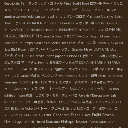
Beaujolais Fair
フレデリック・コサール
Rémy Soulié Rosé
ロワ−ル
デート
カリニ
ジェラール・ゴビー
ャン・ヴィエイユ・ヴィーニュ
ダンス・アンコール
50e
Philippe Carrille
coinstot vino
anniversaire de Yuki san
レザン・ゴロワ
Saint
Vin Raisins Gaulois
Jean
チボー
BEAUJALIEN
自然エネルギーの畑
ドメーヌ・
DOMAINE
ド・レグリエール
Nicole Carmarans
石川県小松市
イヤン・ド・リュ
PASCAL SIMONUTTI
Grenache Blanc
アセンブラージュ
Yaoyu
Atsumi Foods
Mori san
Le Temps d'Aimer
La Boème
Toda chef
ジョージア国
Tokyo Bunkyo ku
DOMAINE DES
石田克己
Brouilly 2017
バーベキュー・ソワレ
Gaec du Mazel
AMIEL
Chef Ishida
restaurant japonais BISSOH
上海
ピエール橋
小松屋さん
のビストロ
アキ子さん
Henind
自然派ワイン見本市
DOMAINE SARNIN BERRUX
NOUVELLE BAGUE
ボジョレワイン全体の一大イヴェント
エスポアよろずやユキ子
La Grande Motte
さん
ベンスカブ
Yvon Metras
シェフ・紺野
Domaine Jerome
Saurigny
モンマルトル・ビス
ガメイ
エスポア・よろずや・ユキ子さん
オン・ジ
エスポア・ゴトーツアー
シルヴァン・オエッシュ
ュ・コネクション
To-han
Ishibashi san
炭焼・しのり
ラ・カサ・デル・ぺロ
Pays de l'Europe orientale
Kanako san
ジュラ醸造家のかがみ・けんじろうさん
自然派ワインショップ
ＡＯ
シャトー・プピーユ
Ｃ組織
Bonne Peche
Gerard
ビストロ・ア・ボワール・エ・
Cabernet-Franc
Ｃave Fujiki
Crozes-
ア・マンジェ
MARUGO GRANDE
Hermitage
Domaine Philippe Tessier
Tokyo Uguisudani
Le P'tit Pinard