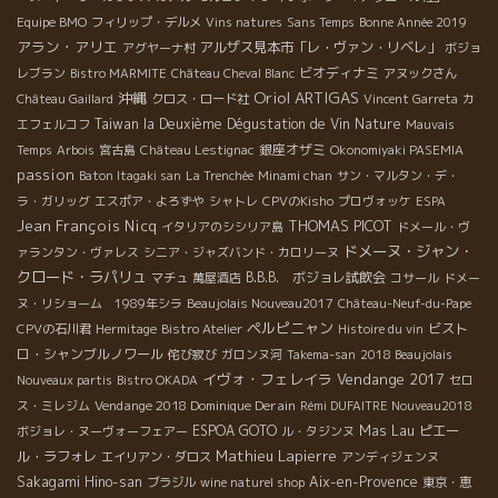
Equipe BMO
フィリップ・デルメ
Vins natures
Sans Temps
Bonne Année 2019
アラン・アリエ
アルザス見本市「レ・ヴァン・リベレ」
アグヤーナ村
ボジョ
ビオディナミ
レブラン
Bistro MARMITE
Château Cheval Blanc
アヌックさん
Oriol ARTIGAS
沖縄
Château Gaillard
クロス・ロード社
Vincent Garreta
カ
Taiwan la Deuxième Dégustation de Vin Nature
エフェルコフ
Mauvais
銀座オザミ
Temps
Arbois
宮古島
Château Lestignac
Okonomiyaki PASEMIA
passion
Baton Itagaki san
La Trenchée
Minami chan
サン・マルタン・デ・
ラ・ガリッグ
エスポア・よろずや
シャトレ
CPVのKisho
プロヴォッケ
ESPA
Jean François Nicq
THOMAS PICOT
イタリアのシシリア島
ドメール・ヴ
ドメーヌ・ジャン・
ァランタン・ヴァレス
シニア・ジャズバンド・カロリーヌ
クロード・ラパリュ
B.B.B. ボジョレ試飲会
マチュ
萬屋酒店
コサール
ドメー
ヌ・リショーム 1989年シラ
Beaujolais Nouveau2017
Château-Neuf-du-Pape
ペルピニャン
ビスト
CPVの石川君
Hermitage
Bistro Atelier
Histoire du vin
ロ・シャンブルノワール
侘び寂び
ガロンヌ河
Takema-san
2018 Beaujolais
イヴォ・フェレイラ
Vendange 2017
Nouveaux partis
Bistro OKADA
セロ
Vendange 2018 Dominique Derain
ス・ミレジム
Rémi DUFAITRE Nouveau2018
ESPOA GOTO
Mas Lau
ピエー
ボジョレ・ヌーヴォーフェアー
ル・タジンヌ
Mathieu Lapierre
ル・ラフォレ
エイリアン・ダロス
アンディジェンヌ
Sakagami Hino-san
Aix-en-Provence
ブラジル
wine naturel shop
東京・恵