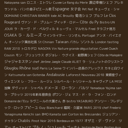
渡辺幸樹シェフ
Nakayama san
ロニス・エトワレ
Cuvee Le Rang du Merle
アレキ
Espagne
女子会
サンドル・バンの息子ピエール君
Pet Nat
キューヴェ・シャ
菊池シェフ
Le Clos
DOMAINE CHRISTIAN BINNER
Iode
AC Brouilly
プルフ
Côte du Py
Rougeard
ヴァン・ド・プリムー
プイッチ・ロドー
Bistro UN
JOUR
ラ・カーヴ・ド・ベルヴィル
キューヴェ・マルセル
Fred
タラゴナ地方
ラ・ルミーズ
OSAKA
ワインライター・リンさん
Portugal
アンヌ・パイエさ
Taiwan
ソントル
ん
オーリック濱田社長
St Chinian
パカレ
London tasting
RAW 2018
トロカデロ
NAGOYA Vin Nature grande dégustation
Cuveé Ouech
Cousin
モン・ブリュリウス
ボジョレ・
ウグイス・紺野真シェフ
Côte de Malepère
ジャジャキスタン
chef Jérôme Jaegle
Claude ALIET
ラ・リュノットのクリストフ
Rhône sud
Glouglou
Paris La Seine
ワインバー店長のアレックス
カキと白ワイ
Andalousie
Laforest Nouveau 2018
ン
Katsumata san Gotenba
東銀座ヴィ
ヴィエンヌ
レ・フラー・ルージュ
シルベール・トリシャール
キャヴィア
LA MISE
ドメーヌ・ローラン・バルツ
加賀
ダヴィッド・シャペル
Yamadaya Yajima san
ラ・プラッツ
2019年新年昼食会
ポワン・ジェ
マス・ド・ラ・フォン・ロンド
Domaine de l'Ecu
ラヴニールの大園さん
赤
bistro YASABURO
アンリー・フレデリ
プピーユ
Guy Blanchard
ック・ロック
福岡・久留米
PARIS 2019
chef Frederic
Yanaginuma Kenichi san
BMO Kamata san
Corton les Bressandes
ジュリアン・
Chablis
オザミ・デ・ヴァン ツ
ドゥラン
Pinot Noir 2016
Bordeaux en 1977
ブルノ・シュレール
アー
ゴーさん
オーストリア
bistro de Paris
Bistro Aux