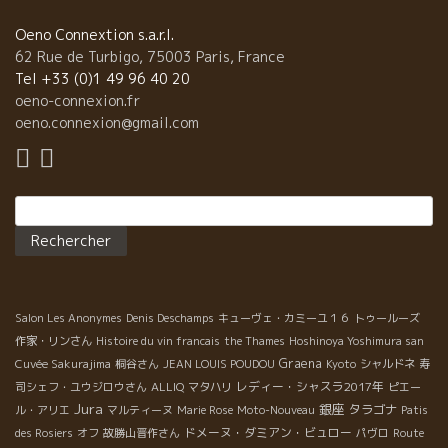
Oeno Connextion s.a.r.l.
62 Rue de Turbigo, 75003 Paris, France
Tel +33 (0)1 49 96 40 20
oeno-connexion.fr
oeno.connexion@gmail.com
Rechercher :
Salon Les Anonymes
Denis Deschamps
キューヴェ・カミーユ１６
トゥールーズ
作家・リンさん
Histoire du vin francais
the Thames
Hoshinoya Yoshimura san
Graena
Cuvée Sakurajima
桐谷さん
JEAN LOUIS POUDOU
Kyoto
シャルドネ
寿
レディー・シャスラ2017年
司シェフ・ユウジロウさん
ALLIQ
マタハリ
ピエー
Jura
銀座
タラゴナ
ル・アリエ
マルティーヌ
Marie Rose
Moto-Nouveau
Patis
ドメーヌ・ダミアン・ビュロー
des Rosiers
オフ
故勝山晋作さん
パヴロ
Route