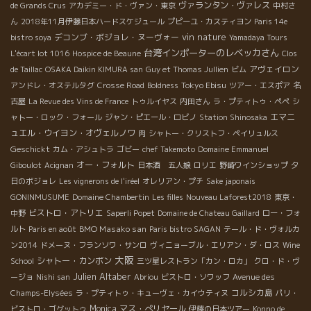
ヴァランタン・ヴァレス
de Grands Crus
アカデミー・ド・ヴァン・東京
中村さ
ん
2018年11月伊藤日本ハードスケジュール
プピーユ・カスティヨン
Paris 14e
vin nature
デコンブ・ボジョレ・ヌーヴォー
bistro soya
Yamadaya Tours
台湾インポーターのレベッカさん
L'écart lot 1016
Hospice de Beaune
Clos
アヴェイロン
de Taillac
OSAKA Daikin KIMURA san
Guy et Thomas Jullien
ビム
Tokyo Ebisu
アンドレ・オステルタグ
Crosse Road
Boldness
ツアー・エスポア
名
古屋
La Revue des Vins de France
トゥルイヤス
内田さん
ラ・プティトゥ・ペペ
シ
エマニ
ャトー・ロック・フォール
ジャン・ピエール・ロビノ
Station Shinosaka
ュエル・ウイヨン・オヴェルノワ
肉
シャトー・クリストフ・ペイリュルス
Geschickt
カム・アシュトラ
ゴビー
chef Takemoto
Domaine Emmanuel
オー・フォルト
Giboulot
Acignan
日本酒 五人娘
ロリエ
野崎ワインショップ
夕
日のボジョレ
Les vignerons de l'iréel
オレリアン・プチ
Sake japonais
GONINMUSUME
Domaine Chambertin
Les filles
Nouveau Laforest2018
東京・
ビストロ・アトリエ
中野
Saperli Popet
Domaine de Chateau Gaillard
ロー・フォ
BMO Masako san
ルト
Paris en août
Paris bistro SAGAN
テール・ド・ヴォルカ
ン2014
ドメーヌ・フランソワ・サンロ
ヴィニョーブル・エリアン・ダ・ロス
Wine
大阪
シャトー・カンボン
School
三ツ星レストラン「カン・ロカ」
クロ・ド・ヴ
Julien Altaber
ージョ
Nishi san
Abriou
ビストロ・ソワッフ
Avenue des
コルシカ島
Champs-Elysées
ラ・プティトゥ・キューヴェ・カイウティヌ
パリ・
Monica
マス・ぺリセール
ビストロ・ゴグットゥ
伊藤の日本ツアー
Konno de