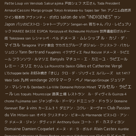
Sakurajima
Patte Loup
vin Venskab
戸田シェフ
大江さん
Toda President
Arnaud Cassini
Margo groupe
Tokyo Arakawa-ku
tapas bar
Ten
アノニム自然派
salon de vin ''INDIGENES''
ワイン見本市
アヴァンティ・ポポロ
サン
Japon
岩ちゃん
パリのビストロ・シャトーブリアン
Sengan-en
パリ・レピュブリ
ック
MAREE BASSE
ESPOA Yorozuya et Richeaume Histoire
世界遺産旧ボルドー
ドメーヌ・ムレシップ
ル・カゾ・デ・
街
Takezawa san
レシャッペ・ベル
マイヨル
Taragona
マドナ教会
サカガミグループ
ボジョレ・クリストフ・パカレ
Yann Bertrand
リュロン
Faugères
イクザヴィエ
Paul Bocuse
ドメーヌ・ラピエ
Banyuls
フランソワ・ルマリエ
マチュー・エ・カミーユ・ラピエール
ール
レミー・スリエ
Gilles et Catherine Vergé
カリム
La Poivrotte
Daikin
L'Echappee belle
お好み焼き「きじ」
クロ・デ・ゾリヴィエ
ルバレーズ lot 1417
九州
vendange 2019
マーク・ペノ
ジュリア
Wabi Sabi
Marugo Groupe
マルセル・ラピエ
ン・マレシャル
Dambach-La-Ville
Domaine Potron Minet
－ル
酒美土場
Les toqués
Mouressipe
レストラン ル・ディヴィル
Guinza 4
ドミニック・ドゥラン
chome
Fujimama san
ジャンポール・ドーマン
Domaine
Club Passion
Bar à vins
Ganevat
カーエム３１
ダミアン・コクレ・ヌーヴォー
du Vin
Mitani-san
オペラ
クリスチャン・ビネール
Marmande
ビストロ・アン・
コート・ド・カスティヨン
ク
ドメーヌ・ジャン・ダヴィッド
Anthony Guix
Domaine Damien Coquelet
Alain Castex
メーヌ・ド・ラ・ボルド
Aurélie
ドメーヌ・
Domaine Catherine et Pierre Breton
saumur
Kitahara san
ロイック