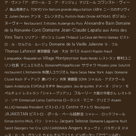
コワンスト・ヴィー
ア・ヴァン「ア・ボワール・エ・ア・マンジェ」
マジエール
ノ
cidre
高山南美さん
TOKYO Vin Nature grande dégustation
ニースのオリヴィ
ボジョレ・
エ
Julien Derain
アンヌ・エレンヌさん
Puitchi Rodo
Oriole ARTIGAS
Alexandre Bain
ヌーヴォー
Domaine
Restaurant 3 étoiles Auberge du Puis
Domaine Jean-Claude Lapalu
de la Romanée-Conti
aux Amis des
Vins Tours
リリアン・ボッシュ
Cuvée Thibaut
La Casa del Perro
Gamay
ビスト
Domaine de la Vieille Julienne
ロ・ル・セルクル・ルージュ
ラ・フル
Thomas Laforest
Haut
東京銀座
九州・大分
タパス
Avanti Popolo
Languedoc-Roquebrun
Village Montpeyroux
野村ユニ
Budo Kendo
レストラン
ソン社長
サヴォワ
マニュエルさん
DomainePhilippeTessier
Miyako-jima
Solutré
New York
restaurent L'Alchemille
料理人ユウジさん
Nara Seiya
Apps
Domaine
Clusel Roch
ディアック
濃いワイン
共栄
東銀座 SOYA
シャルル・アズナヴール
Spain Andalucia
ESPOAよろずや
Beaujplais
Jeu de quilles
ドメーヌ・ジャン・モ
フルーリー
ペルチュイ
レストラン「シャトーブリアン」
大阪の今尾さん
レストラ
ン・ソヤ
Emmanuel Leroy
California
ローランス・マニヤ・クリエフ
Asami
Centre
ALLIQ Hamada President
ビストロノミ
ヴァレり
Bouzigues
JAJAKISTAN
ビストロ・ポール・ベール試飲会
シャトー・ロックフォール
Jacques Selosse
Ginza bistro PAUL
パリ・シャトレ
Domaine Laguerre
Nuit
Angers
Saint Georgers 1er Cru
LOU CARIGNAN
キューヴェ・バラガンヌ
ドメ
ーヌ・ド・ラ・ガランス
カメル
モルゴン１６
インポーター「アヴニール社」