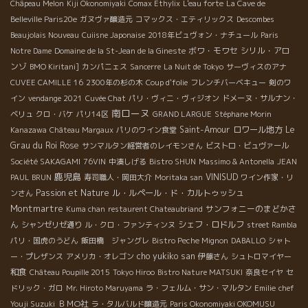
Châpeau Melon
Kiji Okonomiyaki
Comax Ethylix
L'eau forte
La Cave de
Belleville Paris20e
ガヌヴァ醸造元
コマックス・エティリックス
Descombes
Beaujolais Nouveau
Cuiisne Japonaise
2018年ビュヴォン・ナチュール
Paris
ボワ・モワセ
シリル・アロ
Notre Dame
Domaine de la St-Jean de la Gineste
ンゾ
BMO Kiritani]
カンパニェス
Sancerre
La Nuit de Tokyo
サーヴィスのアナ
CUVEE CAMILLE 16
2300年の杉の木
Coup d'folie
フレンチバーベキュー
剣のワ
イン
vendange 2021
Cuvée Chat
パリ・ヴィニ・ヴィジオン
ドメーヌ・サルナン・
南ローヌ
ベリュ
クロ・バケ
パリ14区
GRAND LARGUE
Stéphane Morin
Saint-Amour
ロワール地方
Le
Kanazawa
Château Margaux
パリのワイン食堂
Grau du Roi
Rose
サンマルタン経営者のレイモンさん
ビストロ・ビュヴァール
Société SAKAGAMI
76VIN
中湊しげる
Bistro SHUN
Massimo & Antonella
JEAN
鹿児島
VINISUD
PAUL BRUN
寿司職人・岡田大介
Moritaka san
ワイン作家・リ
Passion et Nature
ル・ルペール・ド・カルトゥッシュ
ンさん
Montmartre
サンフォニーのまどかさ
Kuma chan
restaurent Chateaubriand
ん
シェフ・ロドルフ
シャンゼリゼ通り
ル・クロ・ファンティンヌ
street Rambla
パリ・国虎のうどん
飯田橋 ジャングレ
Bistro Peche Mignon
DABALLO
シャト
cho yukiko san
ー・プレザンス
アメリカ・オレゴン
伊藤さん
シュトロマイヤー
和食
Château Poupille 2015
Tokyo Hiroo
Bistro Nature MATSUKI
奈良セイヤ
セ
ドリック・ガロ
Mr. Hiroto Maruyama
ラ・フェルム・サン・マルタン
Emilie
chef
ＢＭО社
Youji Suzuki
ラ・タルバルド醸造元
Paris Okonomiyaki OKOMUSU