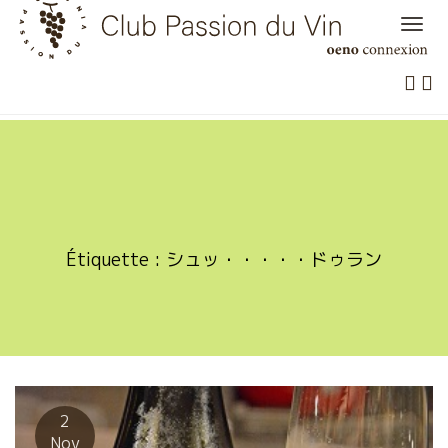
Skip
to
content
Étiquette :
シュッ・・・・・ドゥラン
2
Nov