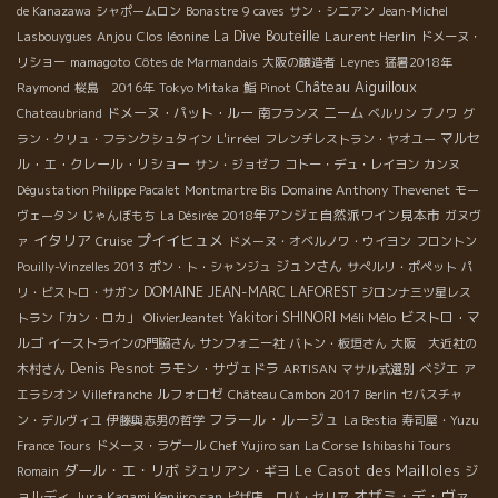
de Kanazawa
シャポームロン
Bonastre
9 caves
サン・シニアン
Jean-Michel
Anjou
La Dive Bouteille
Laurent Herlin
Lasbouygues
Clos léonine
ドメーヌ・
リショー
mamagoto
Côtes de Marmandais
大阪の醸造者
Leynes
猛暑2018年
Château Aiguilloux
Raymond
桜島 2016年
Tokyo Mitaka
鮨
Pinot
ドメーヌ・パット・ルー
ニーム
Chateaubriand
南フランス
ベルリン
ブノワ
グ
L'irréel
マルセ
ラン・クリュ・フランクシュタイン
フレンチレストラン・ヤオユー
ル・エ・クレール・リショー
サン・ジョゼフ
コトー・デュ・レイヨン
カンヌ
Domaine Anthony Thevenet
Dégustation Philippe Pacalet
Montmartre Bis
モー
2018年アンジェ自然派ワイン見本市
ヴェータン
じゃんぼもち
La Désirée
ガヌヴ
イタリア
プイイヒュメ
ァ
Cruise
ドメーヌ・オベルノワ・ウイヨン
フロントン
ジュンさん
Pouilly-Vinzelles 2013
ポン・ト・シャンジュ
サぺルリ・ポペット
パ
DOMAINE JEAN-MARC LAFOREST
リ・ビストロ・サガン
ジロンナ三ツ星レス
Yakitori SHINORI
Méli Mélo
ビストロ・マ
トラン「カン・ロカ」
OlivierJeantet
ルゴ
イーストラインの門脇さん
サンフォニー社
バトン・板垣さん
大阪 大近社の
Denis Pesnot
ラモン・サヴェドラ
ベジエ
木村さん
ARTISAN
マサル式選別
ア
ルフォロゼ
エラシオン
Villefranche
Château Cambon 2017
Berlin
セバスチャ
フラール・ルージュ
ン・デルヴィユ
伊藤與志男の哲学
La Bestia
寿司屋・Yuzu
France Tours
ドメーヌ・ラゲール
Chef Yujiro san
La Corse
Ishibashi Tours
ダール・エ・リボ
Le Casot des Mailloles
ジュリアン・ギヨ
ジ
Romain
オザミ・デ・ヴァ
ョルディ
Jura Kagami Kenjiro san
ピザ店 ロバ・セリア