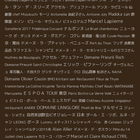
ル・タン・デ・スリーズ
アクセル・プリュファール
アンヌ・ラピエール
仙
Madoka san
酢
巌園
chef Mizukuchi
モーリ
Antonella
由紀子さん
Antoine Joly
Marcel Lapierre
飯屋
メゾン・ピエール・オヴェルノ
ビストロマルゴ
ナルボンヌ
ニューヨ
Sorcellerie 2017
Frédérique Cossard
Le Bruel
chardonnay
ーク
ドメーヌ・ダミアン・コクレ
東
ポ・ダンヌ
居酒屋・風ら坊
Cuvée Passion
京・鴬谷
ドメーヌ・ラ・プティット・べニューズ
Port du Thon
フリダ
良質食
ラファエル・シャンピエ
品店
ドメーヌ・ド・ラ・セネシャリエールのミワコさん
アクセル・プリュファー
Domaine Prieuré Roch
Huitres de Bouzigues
エリック・ピファーリング
Domaine Prieuré Saint Christophe
オーヴェルニ
ュ
寿司職人・大田大介
グシテ
オリヴィエ・クロ
日仏商事
松井さん
NAHA
Domaine Olivier Cousin
BMO Kiritani san
Restaurent Fleur de Thym
Chef Kouki WATANABE
tramontane
La Colline Inspirée
Tanta Marena
Mathieu
ＥＳＰＯＡ TOUR
東京
Maruyama
Paris Bistro Le Verre Volé
ニュイタージ
ミュスカデ
ュ
ビストロ・ポール・ベール
Aki
宮崎
Château Ausone
singapour
DOMAINE L'ANGLORE
マルセイユ
restaurant ANDRE
Pinell de Brai
ジュー
日本
自然派試飲会ビオジョレーヌ
ダール・エ・リボ、ルネ・ジ
ル・ショヴェ
ボーヌ
ャン
LEONIS
Lurons
メティス17
レシャッペ・ベル 赤
Catalan
ジュヴ
Alain Allier
レイ・シャンベルタン2015年
ドメーヌ・ド・ボスラン
Fête du 14
Marcel et Claire Richaud
CYRIL
Juillet chez Lapierre
カミーユ・バカーブ