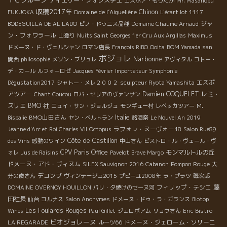
ティエリー・フォレスチエ
エスポア・もりたか
Mr. Masanobu
収穫2017年
Domaine de l’Aiguelière
Chinon
FUKUOKA
L'écart lot 1117
ジャ
BODEGUILLA DE AL LADO
ピノ・ドゥニス品種
Domaine Chaume Arnaud
ン・フォワラール
山登り
Nuits Saint Georges 1er Cru Aux Argillas
Maximus
ドメーヌ・ド・ヴェルシャン
ロマン店長
François RIBO
Ooita
BOM Yamada san
ボジョレ
Narbonne
関西
philosophie
メゾン・ブリュレ
アヴィタル
コトー・
デ・カール
ルフォーロゼ
Jacques Février
Importateur Symphonie
エスポ
Dégustation2017
シャトー・メレ２００２
sculpteur Ryota Yamashita
アツアー
Damien COQUELET
レミ・
Chant Coucou
ロバ・セリアのヴァンサン
スリエ
BMO 社
ニュイ・サン・ジョルジュ
モンギュー村
レベッカツアー
M.
BMO山田さん
Italie
Bispalie
ヤン・ベルトラン
銘酒祭
Le Nouvel An 2019
ラフォレ・ヌーヴォー18
Jeanne d'Arc et Roi Charles VII
Octopus
Salon Rue89
Côte de Castillon
des Vins
感動のワイン
中山さん
ビストロ・ル・ヴェール・ヴ
CPV Paris Office
モンマルトルの丘
ォレ
Jus de Raisins
Pavelot
Brave Margo
ドメーヌ・アド・ヴィヌム
Pompon Rouge
SILEX Sauvignon 2016
Cabanon
大
デコンブ
分の俊さん
ヴィンテージュ2015
プピーユ2008年
ラ・プラツ
磯次郎
フィリップ・テシエ
藤
DOMAINE OVERNOY HOUILLON
パリ・夕焼けのセーヌ河
田社長
仙台
コルナス
Salon Anonymes
ドメーヌ・ドゥ・ラ・ガランス
Biotop
Les Foulards Rouges
Wines
Paul Gillet
ジェロボアム
リョウさん
Eric
Bistro
ビオジョレーヌ
ドメーヌ・ジェローム・ソリーニ
LA REGARADE
ルーツ66