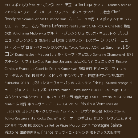
La Tortuga
のエスポアもりたか
ラ・ポワヴロット
伊豆
サンソー
Madmoiselle M
Chef
2018年
47 リカーズ
ドメーヌ・リリアン・ボシェ
サンピエール教会
Rodolphe
Sommelier Matsumoto san
ブルゴーニュの門
エスポアよろずや
ソム
Pierre Laforest
リエール・ケニーさん
restaurant CAN ROCA
Chatelet
築地
ブルゴー
の魚
Yokohama Midori-ku
ボルドー・グランクリュ
カルボ・キュルトゥ
シャンパーニュ・
ニュ・グランクリュ
Lyon
銀座4丁目
シルヴァン・レスポー
ルシ
ド・スーザ
ロゼ・ぺタール
ジルアザム
Tokyo Toyosu AOKI
La Garonne
ヨン
Domaine Jean Maupertuis
ラ・カーブ・アピコル
Domaine Chamonard
セバ
Jerome SAURIGNY
スチャン・リフォ
Le Clos Fantine
フェニックス
Encore
ドメーヌ・フィリッ
Canicule France
La Cadette
Daikin Kume-san
萬屋天狗
モンペリエ・自然派ワイン見本市
プ・デルメ
中山良則さん
メドック
Fukuoka
2018 ボジョレヌーヴォー
パリのレストラン「ゆず」
Sumoll cépage
ド
ゥニ・ジャンドー
レイノ君
Bisstro Italien Restaurant GUCITE
Callipyge
エノ・コ
ジュラ
ネクションのキショウ
エールドゥロ
輸出業者ＢＭＯ
Pizzeria ROBA SERIA
LA VIGNE
Moulin à Vent
MARC
自然界
キューヴェ・デ・フー
Mas de
l'Escarida
ミッシェル・グリザール
バティスト・クザン
飲み会
Tokyo Ota-ku
オーナーのギヨム
Tokyo Restaurants
Kyoko Duchaîne
サロン・レザノニム
新年
montagne Sainte
2019年
TOUR REBECCA
La Petite Pépée
Morgon2017
Victoire
France
田崎真也さん
オリヴィエ・ジャンテ
モトクッス大阪本社