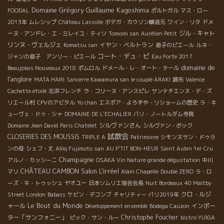
Domaine Grégory Guillaume
Kagoshima
FOODAL
ポルトガル
マス・ロー
2013年
ムレシップ
Château Lassolle
ボデガ・カウゾン醸造元
ワイン・リタ
ドメ
ジル・キャト
ーヌ・アンドレ・エ・ミレイユ・ティソ
Tomomi san
Aurélien Petit
リンヌ・ヴェルジェ
イヤン・ベルトラン
Komatsu san
息子のピエール
ルネ・
コート・デュ・ピ
ジャンの息子 アンリー・ピエール
Eau Forte 2017
domaine de
Beaujolais Nouveaux 2018
ポムロル
ドメール・レ・オート・テール
l'anglore
MATA HARI
Sancerre Kawamura san
le couple ARAKI
調布
Valence
Cachette etoilé
北浜フレンチ
ラ・コリーヌ・アンスピレ
サンテチエンヌ・デ・ズ
リエール村
CPVのアビタル
Yo chan
エスポア・よろずや・リショームの歴史
ラ・キ
ューヴェ・ドゥ・シャ
DOMAINE DE L'ECHALIER
パリ・ノートルダム寺院
シルヴァンさん
Domaine Jean David
Paris Chatelet
シルヴァン・ボック
試飲会
CLOSERIES DES MOUSSIS
TRIPLE A
Patrimoine
シモンヌサン・ドゥラ
ンの母
シェフ・丈
Alliq Fujimoto san
AU P'TIT BON-HEUR
Saint Aubin 1er Cru
Champagne
アルノ・カッシーニ
OSAKA Vin Nature grande dégustation
中川
Salon L'irréel
CHÂTEAU CAMBON
マリ
Alain Chapelle
Double ZERO
ラ・ロ
ーズ・キ・トゥッシュ
ヤオユー
日本ソムリエ協会会長
Nuit Bordeaux
40 Maltby
クロ・ルジ
Street London
Babass
ケビン・デコンブ
チャリティー
パリ2019年
Le Bout du Monde
ャール
インポー
Développement ensemble
Bodega Cauzon
ター「サンフォニー」
Christophe Foucher
ピック・サン・ルー
bistro YUIGA