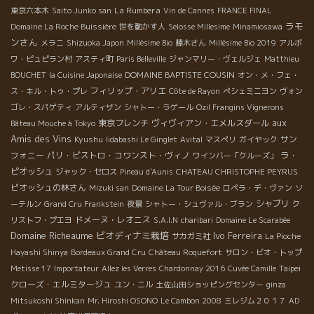
La Rumbera
東京六本木
Saito Junko san
Vin de Cannes
FRANCE FINAL
ラモ
Domaine La Roche Buissière
世を動かす人
Selosse Millesime
Minamiosawa
ンさん
メラニ
Shizuoka Japon
Millésime Bio
藤木さん
Millésime Bio 2019
アルボ
ワ・ピュピラン村
アスティ町
Paris Belleville
ジャンマリー・ヴェルジェ
Matthieu
DOMAINE BAPTISTE COUSIN
BOUCHET
la Cuisine Japonaise
オン・メ・フェ・
フィリップ・アリエ
ス・キル・トゥ・プレ
Côte de Rayon
ペシェミニヨン
ヴォン
ゴレ・スパゲティ
アルティザン
シャトー・ラゲール
Ozil Frangins Vignerons
aux
東京フレンチ
ヴィヴィアン・エメルスダール
Bâteau Mouche à Tokyo
Amis des Vins
Kyushu
サン
Iidabashi Le Ginglet
Avital
マスぺリ
ガイヤック
フォニー
パリ・ビストロ・コワンスト・ヴィノ
ラ・
ワインバー「クルーズ」
ピオッシュ
ジャック・セロス
Pineau d'Aunis
CHATEAU CHRISTOPHE PEYRUS
ピオッシュの林さん
Mizuki san
Domaine La Tour Boisée
ロペラ・デ・ヴァン
ソ
シャブリ
ーテルン
Grand Cru Frankstein
夜景
シャトー・シュヴァル・ブラン
ク
ドメーヌ・レオニス
リストフ・プエヨ
S.A.I.N
charibari
Domaine Le Scarabée
Domaine Richeaume
ビオディナミ栽培
Ivo Ferreira
サカガミ社
La Pioche
Hayashi Shinya
Bordeaux Grand Cru
Château Roquefort
サロン・ビオ・トップ
Taipei
Metisse 17
Importateur
Allez les Verres
Chardonnay 2016
Cuvée Camille
クローズ・エルミタージュ
ユン・ニル
土佐山田ショッピングセンター
ginza
Mitsukoshi Shinkan
Mr. Hiroshi OSONO
Le Cambon 2008
ミレジム２０１７
AD