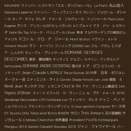
丸山宏人
KIKUHIME
ワインバー
レストラン「エル・ギンジョレール」
La Prats
Domaine Lapierre
ワインバー・ヴィノヴェリータス
オレリー
ジェローム・ギシャ
Paul Louis
ール
カーブ・オジェ
セレネ・ドメーヌ・シルヴェール・トリシャール
Eugene
ダンス・アンコール2016
レイヨン川
ＡＣブルイイ
マス・ドゥ・レスカリ
ダ
Salon Bio Top
ドメーヌ・ベリュアール
Olivar
熊本
マルヤガーデンズの柳田さん
マコン
ル・クロ・デ・ジャール
アメリカ
Mont Brulius
イヴォン・メトラ
サン・トーバン
Vincent Moulin
フィリップ
OZONO san
ジル・アザム
エスポ
DOMAINE GEORGES
ア・しんかわ
キューヴェ・プリュサール
DESCOMBES
東京・築地場外
オリヴィエ
マルゴー
スペイン・アンダルシア
DOMAINE ANDRE OSTERTAG
トマ・ピコ
Katsuyama
南大沢
ビストロ・ラ・
Jean-Claude LAPALU
2018年 日本・ボジョレ
ノティック
Tokyo Guinza
ヌーヴォー会
エティエンヌ・ダイス
Cannes
Okada Hiroshi san
Julie
銀座 ６
René Jean
C'est le Vin
Les
モンタダ
クロ・レオニヌ
アド・ヴィニュム醸造元
Vignes d'Olivier
スイーツ
ビストロ・ラ・ヴィーニュ
ル・プチ・ドメーヌ
2018
ドゥニ・ペノ
Vendange Descombes
CPV Ishikawa kun
ヴァンサン・ガレタ
ヴ
セーヌ河
ィルフランシュ
ブラッスリーヴァンダンジュ
Si nous parlions Carignan
Trois Amours
サ
GT
Kyushu Oita
Tokyo wine Bistro BUNON
サロン
石川亜樹則
ンタムール
President FUJITA
Château Chainchon
世界遺産
Estézargues
ジャン・フォワイヤール
Margaux 2016
Damien Coquelet Nouveau 2018
バー・