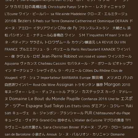
ン
サカガミ社の高橋社長
シャトー・レスティニャック
Christophe Pueyo
L'Ecume
ワイン・ビールバー
sa fille ainée Madeleine
クローズ・エルミタージュ
Beziers
2016年
6 Pieds sur Terre
Domaine Catherine et Dominique DERAIN
ド
Côte de Py
メーヌ・アミロー
イタリアワイン
フランスレストラン 大輔さん
浜
松
パシオン・エ・ナチュール心斎橋店
ワイン ＳＭ
T'inquiètes M'man!
シャルド
トロワザムール
ネ・ペティアン
サラさん
カウゾン醸造元
LA REVUE DU VIN
FRANCE
プルミエクリュ・ラ・ペリエール
Paris Restaurant KANADE
ワインバ
Jean-Pierre Robinot
ー・俊
タヴェル・ロゼ
vin rosé et somen
ワインスクール
Aguyana
ヴァカンス
Chateau Cassini
セパラメール・ア・ボワール
ビオトップワ
Côtes Du Rhône
イン
オーナシェフ・シャヴィさん
ラ・ペリエール
Clos de
飯田橋 メリメロ
Vougeot
イヴ・シェフ
Importateur BARBARA
Europe
パリの
Morgon
Assignan
自然派ワインバー
Rosé Obi Wine
トラモンタン
藤原
2018
アラン・カステックス
年ヌーヴォー・レミー・デュフェートル
カーヴ・マドレー
Domaine Le Bout du Monde
エスポ
Poupille
ヌ
Confianza 2016
Une île
ア・ツアー
Espagne Sud
Tokyo
ダミアン・コクレー
Yuki
Les Etats-Unis
san
PUR
キューヴェ ル・ジャンボン・ブランシャール
Châteauneuf-du-Pape
キューヴェ・ヴォアラ
Grand Cru
田中さん
L'Atelier de Cuisine
マグロの漁港
TF1
Sara
ラヴェニールの大園さん
Christian Binner
ドメーヌ・ブノワ・クロー
Satake
san de Barcelone
小泉さん
Anouk
シ・ヌ・パルリオン・カリニャン
Domaine