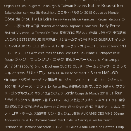
Roussillon
Taiwan Buvons Nature
Organ
Le Clos Rougeard Le Bourg 96
Sakano Jun san
Aurélie Geschickt
ニコラ・ベルタン
2018 Coupe de Monde
Côte de Brouilly
La Loire
Henri-Pierre fils de René Jean
Kagami de Jura
ラ
Raphael Champier
Jordy Perez
ピエール家の7月14日祭
Nozaki Wine Shop
小松屋
Bistrot VIvienne
La Terre d'Or
Tosa
販売プロの西さん
ガラピア
東京調布
マッシ
LA CAVE ESTEZARGUE
東京神田・リショームワイン会
RINCE GUERLUT
モ
ヨヨ
ORVEAUX CO.
ポルト
2017
キューヴェ・カミーユ
Huitres et blanc
クロ
ード・アリエ
Les Armières
Mas de Mon Père
Mas Lau Blanc
L'Echappée Belle
ジャン・フランソワ・ニック
質販スーパー
C'est le Printemps
Rouge
2017
Strasbourg
Bruno Duchene
GUCITE
ガルド・フー
ムレシップ・ロゼ
レカ
バルセロナ
Bistro MARUGO
ール lot 0205
MONTADA
Bisto St.Martin
Groupe ESPOA
ラミディア醸造元
ルージュ・フイユ・ド・ポール・ウジェンヌ
ドメーヌ・ラフォレ
1994年
Porto
勝山晋作氏の死去
マルゴの中島さん
フラン
Jordy
La Tour
ス・ゴンザルヴェス
キタノセ店のシェフ
Coupe de Monde 2018
Eiffel
パッション
北川ナヲ著「テロワール」文芸社
グリオット
キュイエット
東京
エ
荒川区のエスポア山枡さん
Rémy et Olivier
Wine Style WINO
マルタン・カルム
ノ・コネ・チーム
大榮産業
サン・ミッシェル教会
AUX AMIS DES VINS 20eme
Anniversaire 2017
Domaine Saint Martin de La Garrigue
Restautrant
Domaine Pattes-Loup
Fernandaise
Domaine Vacheron
エドワード
Gilles Azam