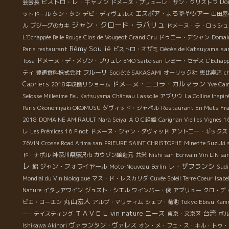
Do
ビストロ・レ・キャノン
会会長
ドメーヌ・プリューレ・サン・クリストフ
エスポア・よろずやツアー
ットドール
タン・タン
デビ・ディヴェルス
山田屋
ジャン・クロード・ラパリュ
ル
ブジーグのカキ
ドメーヌ・ラ・ロッシュ
L'Echappée Belle Rouge
Clos de Vougeot Grand Cru
ドゥニー・デシャン
Domai
Rémy Soulié
Décès de Katsuyama sa
Paris restaurant
ビストロ・オザミ
Tosa
ドメーヌ・デ・メゾン・ブリュレ
BMO Saito san
レミー・セデス
L'Echapp
フルーリ
ティ
豊通食料株式会社
Société SAKAGAMI
オーリック社
恵比寿店
c
ドメーヌ・ニコラ・カルマラン
Capriers
2018年収穫リショーム
Yve Ca
Selosse Millesime
Feu Katsuyama
Château Lassolle
アブリウ
La Colline Inspir
Paris Okonomiyaki OKOMUSU
ダヴィッド・シャペル
Restaurant En Mets Frais
2018
DOMAINE AMIRAULT
Nara Seiya
ＡＯＣ組織
Carignan Vieilles Vignes 1
レ
Les Prémices 16
Pinot
ドメーヌ・ジャン・ダヴィッド
アントニー・ギックス
76VIN
Crosse Road Arima san
PRIEURE SAINT CHRISTOPHE
Minette Suzuki 
ド・ナポル
神奈川県藤沢市
カウゾン醸造元
共栄
Nishi san
Ecrivain Vin LIN sa
レ
レ・ザフランシ
ジャン・フォワイヤール
鮨
Moto-Nouveau
Berlin
Sudi
Mondial du Vin biologique
マス・ド・レスカリダ
Cuvée Soleil Terre Coeur
Isabel
Nature
イタリアワイン
ジュスト・シエル
ワインバー・俊
アブリュー
クロ・デ
丸山宏人
Tokyo Ebisu
ビエ・コーエン
アルプ・マリティム
シェフ・菊池
Kam
ＴＡＶＥＬ
vin nature
ニース
台湾
ー・テイスティング
東京・文京区
ボル
ヴァランタン・ヴァレス
Ishikawa Akinori
オン・メ・フェ・ス・キル・トゥ・