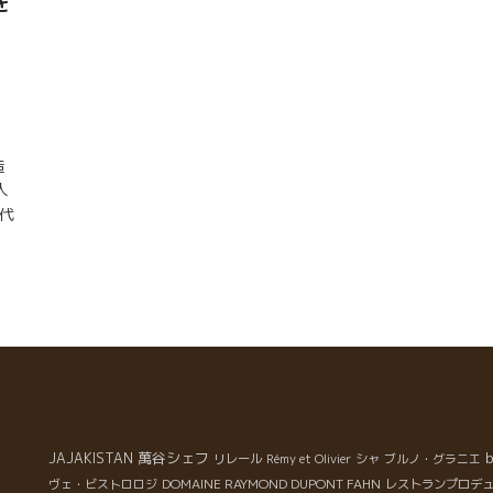
を
造
人
を代
醸
ン
・
あ
あ
コ
い
ア
し
の
萬谷シェフ
b
JAJAKISTAN
リレール
Rémy et Olivier
シャ
ブルノ・グラニエ
代
DOMAINE RAYMOND DUPONT FAHN
ヴェ・ビストロロジ
レストランプロデ