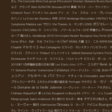
さん
The Concorde Wine Club
ginza Mitsukoshi Shinkan
Domaine Bruno Duc
ルゴ・グランデ
Rémi DUFAITRE Nouveau2018
貴腐
タパス・バー
ヴァンサン・
Ishibashi Tours
マリオン
Vin Jaune
アン・メ・フェ・スキル・トゥ・プレ
Crui
カバノン
La Croix des Rameaux
共存
2018 Vendange Descombes
VINITALY
Pu
ボジョレー
Symphonie Madoka san
サロン
the Thames
ル・カンボン2008
Prove
Cassini
S'ACCAPAU
ラ・シャンブル・ノワール
ルフォーロゼ
伊藤さん
ループ
梶川さん
Venddange 2018 Christophe Pacalet
Bourgeuil
Eau Forte 20
Chef Ishida
Corse
ポルト
九州・大分
フォジェール
大鵬
ユン・ニル
KOMEZA
マルセイユ
Chapelle
Paul
Campagnes
ビストロ・セレスタン
パリビストロ・
Séléné Domaine Sylvère Trich
ビストロ・ゴグットゥ
Thibaut
ビュイソナント
Richeaume
カナダ
ドメーヌ・ラファエル・バルトゥッチ
ビストロ・ポール・ベ
René Je
2018年11月伊藤與志男の日本の旅
Les Etats-Unis
ツアー・エスポア
Catalunya
Jean-P
11
Domaine Picatier
tramontane
ジャーナリスト・ハン氏
パリ
ュリアン・アルタベール
ヴァン・ナチュール
Chiroubles
Jean Mich
ル・カゾ・
ブラッスリーオザミ
ユキさんの50歳の誕生会
Portugal
サカガミ
Domaine de la Vieille Julienne
ール
シークレット・パーティー
アキ子さん
Château Roquefort
愛
Le Clos Rougeard Le Bourg 96
イヤン・ド・リュ
Cuveé 
オ
オザミの小松さん
Margo groupe
Spain Andalucia
天と地のエネルギー
熊本
Okinawa
Bourgo
レ・ヌーヴォー
旅行
Villefranche
ラ・カーブ・アピコル
カレ
サイント・ヴィクトワール山
剣のワイン
ドメール・ヴァランタン・ヴァレ