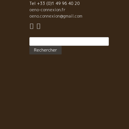
表する醸造家と云ってよい。 フィリップを支えるのは
Tel +33 (0)1 49 96 40 20
トビッキリ明るく高笑いが得意の奥さんクロードがい
oeno-connexion.fr
る。 どちらかというと、寡黙な性格のフィリップ。黙
oeno.connexion@gmail.com
てやるべきことを黙々と遂行していくタイプ。 足して
で割ると丁度バランスがとれる。 そして、フィリップ
体力の衰えをカバーして、新たなALIETスタイルを模
Rechercher :
する次世代の ピエールがいる。 ２世代が良いカタチ進
でいる。素晴らしいことだ。将来が楽しみで、嬉しい
ぎりである。