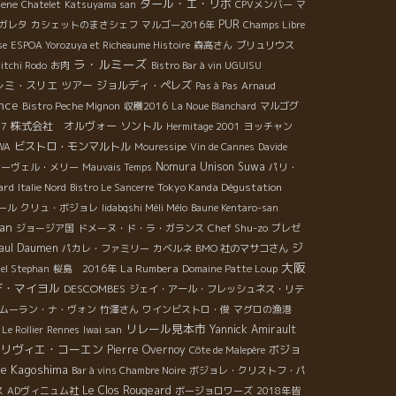
ダール・エ・リボ
hene
Chatelet
Katsuyama san
CPVメンバー
マ
PUR
ガレタ
カシェットのまさシェフ
マルゴー2016年
Champs Libre
se
ESPOA Yorozuya et Richeaume Histoire
森高さん
ブリュリウス
ラ・ルミーズ
itchi Rodo
お肉
Bistro Bar à vin UGUISU
レミ・スリエ
ツアー
ジョルディ・ペレズ
Pas à Pas
Arnaud
nce
Bistro Peche Mignon
収穫2016
La Noue Blanchard
マルゴグ
株式会社 オルヴォー
ソントル
17
Hermitage 2001
ヨッチャン
ビストロ・モンマルトル
WA
Mouressipe
Vin de Cannes
Davide
Nomura Unison Suwa
ヌーヴェル・メリー
Mauvais Temps
パリ・
ard
Tokyo Kanda Dégustation
Italie Nord
Bistro Le Sancerre
ール
クリュ・ボジョレ
Iidabqshi Méli Mélo
Baune Kentaro-san
an
Chef Shu-zo
ジョージア国
ドメーヌ・ド・ラ・ガランス
ブレゼ
ジ
aul Daumen
パカレ・ファミリー
カベルネ
BMO 社のマサコさん
大阪
La Rumbera
el Stephan
桜島 2016年
Domaine Patte Loup
デ・マイヨル
DESCOMBES
ジェイ・アール・フレッシュネス・リテ
ムーラン・ナ・ヴォン
竹澤さん
ワインビストロ・俊
マグロの漁港
リレール見本市
Yannick Amirault
Le Rollier
Rennes
Iwai san
リヴィエ・コーエン
Pierre Overnoy
ボジョ
Côte de Malepère
ne
Kagoshima
Bar à vins Chambre Noire
ボジョレ・クリストフ・パ
Le Clos Rougeard
ス
ADヴィニュム社
ボージョロワーズ
2018年皆