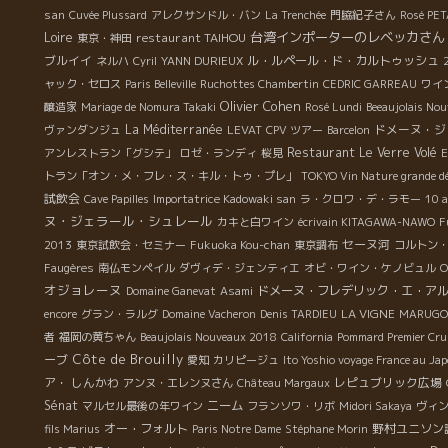
、
san
Cuvée Plussard
アレクサンドル・バン
La Trenchée
門脇紀子さん
Rosé PE
台湾インポーターのレベッカさん
Loire
restaurant TAIHOU
東京・神田
っ
ブルイイ
ル・ルペール・ド・カルトゥッシュ
ネルハ
Cyril
YANN DURIEUX
２
ャック・セロス
Paris Belleville
Ruchottes Chambertin
CEDRIC GARREAU
ワイ
の
Olivier Cohen
醸造家
Mariage de Nomura Takaki
Rosé Lundi
Beeaujolais No
索
La Méditerranée
ドメーヌ・ジ
ヴァンダンジュ
LEVAT
CPV ツアー
Barcelon
ん
Restaurant Le Verre Volé
アンレストラン「グシテ」
ロゼ・ランディ
桜見
E
か
トラン「オン・メ・フレ・ス・キル・トゥ・プレ」
TOKYO Vin Nature grande d
試飲会
Cave Papilles
Importatrice Kadowaki san
ラ・クロワ・デ・ラモー
10 a
ヌ・ジェラール・シュレール
カキと白ワイン
écrivain KITAGAWA-NAWO
F
セーヌ河
2013
東京試飲会・セミナー
Fukuoka Kou-chan
東京調布
コルトン
Faugères
南仏モンペイル
ダヴィデ・ジェンティエ
オビ・ワイン・ケノビュル
O
オジョレーヌ
ドメーヌ・フレデリック・エ・ア
Domaine Ganevat
Asami
LA VIGNE
encore
グラン・ラルグ
Domaine Vacheron
Denis TARDIEU
MARUGO
者
福岡の黄ちゃん
Beaujolais Nouveaux 2018
California
Pommard Premier Cru
Côte de Brouilly
ーブ
愛知
カリピージュ
Ito Yoshio voyage France au Ja
ア・ しんかわ
レピュブリック広場
アンヌ・エレンヌさん
Château Margaux
Sénat
ニーム
マルセル最後の年ワイン
フランソワ・リボ
Midori Sakaya
ヴィン
オー・フォルト
野村ユニソン
fils Marius
Paris Notre Dame
Stéphane Morin