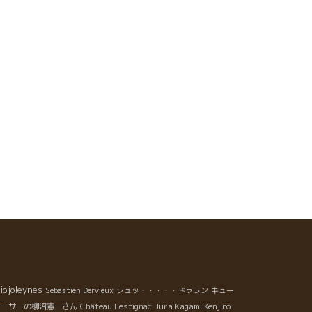
iojoleynes
Sebastien Dervieux
シュッ・・・・・ドゥラン
キュー
Jura Kagami Kenjiro
ューサーの柳沼憲一さん
Château Lestignac