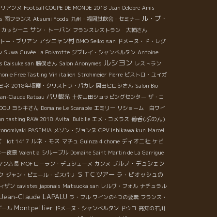
ュリアンヌ
Football COUPE DE MONDE 2018
Jean Delobre
Amis
ル・ブ・
ns
南フランス
Atsumi Foods
九州・福岡試飲会・セミナー
サン・トーバン
・カッシーニ
フランスレストラン 大輔さん
アシニャン村
BMO Seiko san
トー・ブリアン
ドメーヌ・ド・レグ
ル
Suwa
Cuvée La Poivrotte
ジブレイ・シャンベルタン
Antoine
ルシヨン
s Daisuke san
勝俣さん
Salon Anonymes
レストラン
onie Free Tasting
Vin italien
Strohmeier
Pierre
ビストロ・ユイガ
ミネ
2018年収穫・クリストフ・パカレ
岡田ヒロシさん
Salon Bio
パリ観光
ean-Claude Rateau
土佐山田ショッピングセンター
ザ・コ
UDOU
ヨシキさん
Domaine Le Scarabée
エミリー
リショーム 白ワイ
葡呑(ぶのん)
on tasting RAW 2018
Avital
Bulbille
エメ・コメラス
onomiyaki PASEMIA
メゾン・ジョンヌ
CPV Ishikawa kun
Marcel
ルネ・モス
ディオニ社
lot 1417
マチュ
Guinza 4 chome
ケビ
ドー夜景
Valentia
シルーブル
Domaine Saint Martin de La Garrigue
ブルノ・デュシェン
マン店長
MOF ローラン・デュシェーヌ
カンヌ
ＳＴＣツアー
ク
ラ・ピオッシュの
ジャン・ピエール・ビスパリ
ィザン
cavistes japonais
Matsuoka san
レルヴ・フォル
ナチュラル
Jean-Claude LAPALU
ラ・フル
ワインの4つの要素
フランス・
Montpellier
デール
ドメーヌ・シャンベルタン
ドウロ
高知の石川