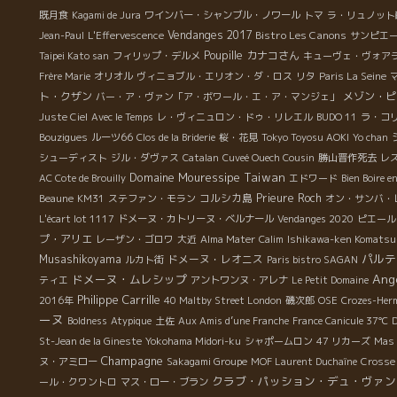
既月食
Kagami de Jura
ワインバー・シャンブル・ノワール
トマ
ラ・リュノット
Vendanges 2017
Bistro Les Canons
Jean-Paul
L'Effervescence
サンピエ
Poupille
カナコさん
Taipei Kato san
フィリップ・デルメ
キューヴェ・ヴォア
Frère Marie
オリオル
ヴィニョブル・エリオン・ダ・ロス
リタ
Paris La Seine
ト・クザン
メゾン・ピ
バー・ア・ヴァン「ア・ボワール・エ・ア・マンジェ」
Juste Ciel
Avec le Temps
レ・ヴィニュロン・ドゥ・リレエル
BUDO 11
ラ・コ
Bouzigues
ルーツ66
Clos de la Briderie
桜・花見
Tokyo Toyosu AOKI
Yo chan
シューディスト
ジル・ダヴァス
Catalan
Cuveé Ouech Cousin
勝山晋作死去
レ
Domaine Mouressipe
Taiwan
AC Cote de Brouilly
エドワード
Bien Boire e
コルシカ島
Prieure Roch
Beaune
KM31
ステファン・モラン
オン・サンバ・
L'écart lot 1117
ドメーヌ・カトリーヌ・ベルナール
Vendanges 2020
ピエール
プ・アリエ
レーザン・ゴロワ
大近
Alma Mater
Calim
Ishikawa-ken Komatsu
パルテ
Musashikoyama
ドメーヌ・レオニス
ルカト街
Paris bistro SAGAN
Ang
ドメーヌ・ムレシップ
ティエ
アントワンヌ・アレナ
Le Petit Domaine
Philippe Carrille
2016年
40 Maltby Street London
磯次郎
OSE
Crozes-Her
ーヌ
Boldness
Atypique
土佐
Aux Amis d’une Franche
France Canicule 37℃
St-Jean de la Gineste
Yokohama Midori-ku
シャポームロン
47 リカーズ
Mas 
Champagne
ヌ・アミロー
Sakagami Groupe
MOF Laurent Duchaîne
Crosse
クラブ・パッション・デュ・ヴァン
ール・クワントロ
マス・ロー・ブラン