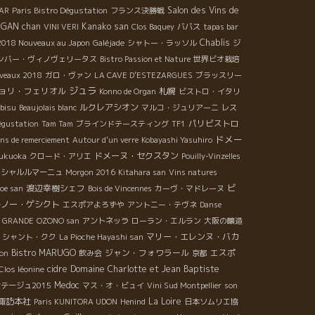
Salon des Vins de
TAR
Paris Bistro Dégustation
フランス決勝戦
GAN chan
Kanako san
VINI VERI
Clos Baquey
ババス
tapas bar
Chablis
2018 Nouveaux au Japon
Galéjade
シャトー・ラッソル
ジ
ンバー・ヴィノヴェリータス
Bistro Passion et Nature
世界ビオ栽培
uveaux 2018
ガロ・ヴァン
LA CAVE D’ESTEZARGUES
ブラッスリー
ジュラ
ョリ・フェリオル
札幌
Konno de Organ
ビストロ・イタリ
ルクレアシオン
bisu
Beaujolais blanc
マルコ・ジュリアーニ
レス
パリビストロ
égustation
Tam Tam
ブラインドテースティング
TF1
ドメー
ns de remerciement
Autour d'un verre
Kobayashi Yasuhiro
ドメーヌ・セクスタン
ukuoka
クロード・アリエ
Pouilly-Vinzelles
・シャルルマーニュ
Morgon 2016
Kitahara san
Vins natures
ビ
渡辺幸樹シェフ
oe san
Bois de Vincennes
カーヴ・マドレーヌ
ルノー・ゲシクト
エスポアよろずや
アントニー・テヴネ
Danse
 GRANDE
OZONO san
アントネッラ
ローラン・エルラン
大阪の醸造
マリー・エレンヌ・バカ
シャント・クク
La Pioche Hayashi san
Bistro MARUGO
ジャン・フォワラール
エスポ
pon
飲み会
京都
cidre
Domaine Charlotte et Jean Baptiste
Clos léonine
Medoc
テージュ2015
マス・オ・ビュイ
Vini Sud Montpellier
son
諏訪本社
La Loire
Paris KUNITORA UDON
Henind
日本ソムリエ協