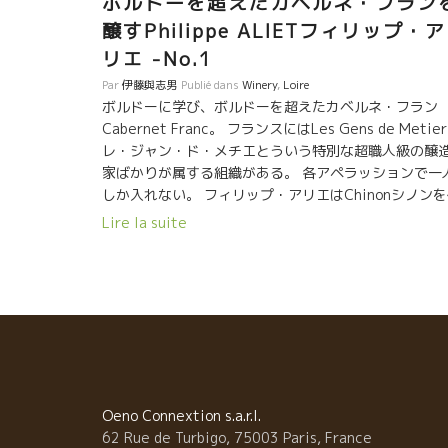
ボルドーを超えたカベルネ・フラン
醸すPhilippe ALIETフィリップ・ア
リエ -No.1
Par
伊藤與志男
Publié dans
Winery
,
Loire
ボルドーに学び、ボルドーを超えたカベルネ・フラン
Cabernet Franc。 フランスにはLes Gens de Metier
レ・ジャン・ド・メチエとういう特別な超職人級の醸
家ばかりが属する組織がある。 各アペラッションで一
しか入れない。 フィリップ・アリエはChinonシノン
表してこの組織に属している。 シノンの最高レベルの
Lire la suite
造家であることは間違いない。殆どの星付きレストラ
にアリエのワインが入っている。 ロワールでカベルネ
フランと云えば、クロ・ルジャールClos Rougeardが
る。 ルジャールのフコー氏とフィリップは旧友の仲。 
のBernard’Nady’Foucaultベルナール・ナディー・フ
ー氏もフィリップ・アリエのカベルネには一目置いて
る。 １０年程前は、フコー氏とアリエ氏、ヤニック・
ミロ氏の３人でシャトー・マルゴーの古樽を共同購入
ていた時期があった。 つまり、この３人は、ロワール
Oeno Connextion s.a.r.l.
カベルネをレベルアップするために切磋琢磨してきた
62 Rue de Turbigo, 75003 Paris, France