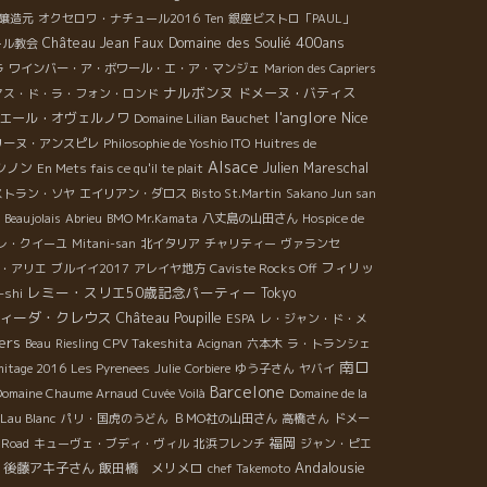
醸造元
オクセロワ・ナチュール2016
Ten
銀座ビストロ「PAUL」
Domaine des Soulié 400ans
Château Jean Faux
ール教会
ラ
ワインバー・ア・ボワール・エ・ア・マンジェ
Marion des Capriers
ナルボンヌ
ドメーヌ・バティス
マス・ド・ラ・フォン・ロンド
l'anglore
Nice
エール・オヴェルノワ
Domaine Lilian Bauchet
リーヌ・アンスピレ
Philosophie de Yoshio ITO
Huitres de
Alsace
シノン
Julien Mareschal
En Mets fais ce qu'il te plait
ストラン・ソヤ
エイリアン・ダロス
Bisto St.Martin
Sakano Jun san
n Beaujolais
Abrieu
BMO Mr.Kamata
八丈島の山田さん
Hospice de
レ・クイーユ
Mitani-san
北イタリア
チャリティー
ヴァランセ
フィリッ
・アリエ
ブルイイ2017
アレイヤ地方
Caviste Rocks Off
レミー・スリエ50歳記念パーティー
Tokyo
-shi
ィーダ・クレウス
Château Poupille
ESPA
レ・ジャン・ド・メ
ers
CPV Takeshita
Beau
Riesling
Acignan
六本木
ラ・トランシェ
南ロ
mitage 2016
Les Pyrenees
Julie
Corbiere
ゆう子さん
ヤバイ
Barcelone
Domaine Chaume Arnaud
Cuvée Voilà
Domaine de la
Lau Blanc
パリ・国虎のうどん
ＢＭО社の山田さん
高橋さん
ドメー
福岡
 Road
キューヴェ・ブディ・ヴィル
北浜フレンチ
ジャン・ピエ
Andalousie
後藤アキ子さん
飯田橋 メリメロ
chef Takemoto