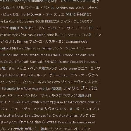
maine Grégory Guillaume
うぐいす
LA MISE
サンフォニー社
グ
サルバドール・バトル
の矢島さん
Sachiko san
マルク・ぺナベー
Marc Pesnot
ドメーヌ・デ・スリエ
・ビュイシエール
ne La Roche Buissière
TOUR REBECCA
ワイン・ヴェンスカブ
VIN
n
ケケ
串揚げ
カリニャン・ヴィエイユ・ヴィーニュ
エイロール
Ramon
ee belle rosé
C'est pas la Mer à boire
シャトレ
ロマネ・コン
Domaine des
hef Xavi
St Emilion
プピーユ・カスティヨン
mdebord
Matsuo Chef et sa femme
ジャン・クロード・ラトー
é
Pleine Lune
Paris Restaurant KANADE
France Canicule 2018
 Ce Qu'Il Te Plaît
Sumiyaki SHINORI
Damien Coquelet Nouveau
ドゥニ・ペノ
6
宮川さん
京橋フレンチ
La Garonne
ロニス・エトワ
ムーラン・ナ・ヴァン
Cyril Alonso
セパラメール・ア・ボワール
san
アクセル・プリュフール
Akiko Goto
ジュラ・サヴォワ
キンタ・
フィリップ・パカ
n
Echappée Belle Rose
Aux Argillas
諏訪湖
ドメーヌ・アンドレ・オステルタグ
ste
76ヴァン
萬屋天狗
le
エノ・コネクションのキショウ
竹ちゃん
Les 4 éléments pour Vin
サヴォワ
・ヴィーニュー・デュ・メイヌ
ドメーヌ・ボートレイ
オリ
m Asutra
Nuits Saint Georges 1er Cru Aux Argillas
サンフォニ
Domaine des Griottes
Domaine Jérôme Jouret
ドー1977年
プレ
マドナ教会
赤間さん、藤山さん
シャルドネ・ペティアン