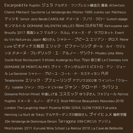
Escarpolette
ジュラ
Pupillin
アルザス・フンブレヒト醸造元
霧島
Attention
Chenin Méchant
Sauterne
La Vendange des Moines 1988
yukiko san
Matheus
マッシモ
Senior Jazz Bande CAROLINE
ドメーヌ・ブノワ・クロー
Sumoll cépage
Rémi DUFAITRE
モンマルトル
DOMAINE VALENTIN VALLES
Katsuyama san
Brouilly 2017
鳥海シェフ
マルタン・カルム
ドメーヌ・デ・サブロネット
Event
シャトー・プピーユ
エリアン・ダロス
du Vin Nature au Japon
梶川さん
Pleine
ビオディナミ栽培
エリック・ピファーリング
Lune
ポール・ルイ・ウジェ
ドメーヌ・フレデリック・エ・アルノー・ゲシクト
ンヌ
Miyako-jima
Rémy
Yoyo
Soulié Rosé
Restaurant 3 étoiles Auberge du Puis
弥三郎
Le Chameau Ivre
DOMAINE DE MONTCALMES
プイイ・ヴァンゼル2013
ビストロ・アン・ジュー
PUR
ル
La Garonne
シャトー・プピーユ・コート・ド・カスティヨン
エリック・プフェーリング
Teradanonke
アブリウ2002年
ワインバー「クルー
ジャン・クロード・ラパリュ
L'irréel
ズ」
Isabelle
ジャン・クロード
コスミック
Domaine Potron Minet
中湊しげる
ゆう子さん
フォジェール
Patrice
Beaujolais Nouveau 2018
Hughes
ドメーヌ・ルノー・ボアイエ
Rosé Métisse
London The Laughing Heart
Pizzeria ROBA SERIA
SLOW FOOD
Fukuoka
プイイヒュメ
Henning
La Nuit de Tokyo
マルヤガーデンズの柳田さん
輪飲学園
Tarragona
29e Vendange de Dominique Derain
VINI CIRCUS
アンジュ
Montcalmès 2011
Kurumé Wine School
La Remise 2018
La Cave de Belleville