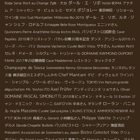
ダール・エ・リボ
Roba Seria
Pont au Change
九州・大分
Hotel BOMA
アナテ
ボジョレー
ム
ア・シャッカン・サ・ビュル
レミ・セデス
東京神田・リショーム
ダール・エ・リボ、ルネ・ジ
ワイン会
Vini Sud Montpellier
Millésime Bio 2019
ャン
シェフ・ロドルフ
Echappée Belle Rose
Montgueux
エニンドさん
パリビストロ試飲会
Quinonero Pierre
Anathème
Ginza bistro PAUL
Cave
Papilles
2018年クリストッフ・パカレ収穫20周年記念
ダンス・アンコール2016
ハ
リーズ・バー・パリ
Domaine Vacheron
Cuvée Bedit Vilou
サラさん
Aurélien Petit
DOMAINE RAYMOND DUPONT
セレネ・ドメーヌ・シルヴェール・トリシャール
FAHN
2017年の収穫情報
Cave Madeleinne
レストラン・ヨットクラブ
Champagne de Sousa
Sommelière Kenny
Ghislaine Descombes
カンヌのレラン
Chef Mantani
ス島
横浜緑区のエスポアしんかわ
デビ・ディヴェルス
ワインバ
ー・シャンブル・ノワール
ボジョレ・ヴィラージュ
TOKYO Vin Nature grande
Axel Prüfer
dégustation
Mr. Yoshio ITO
アンディジェンヌ
リョウさん
Olivar
DOMAINE PASCAL SIMONUTTI
2018年ビュヴォン・ナチュール
St Emilion
ジ
ローラン・バニョ
ャン・ドミニック・カッシーニ
GAR'O'VIN
中本さん
オランダ
ル
Massimo
Hop'là
Cuvée Sakurajima
L'AUNIS ETOILE
AMMERSCHEWIHR
AU
Philippe Valette
P'TIT BON-HEUR
森高さん
Gerard
小林康弘さん
フィリップ・
デルメ
Davide Chapelle
Bulbille
パリのビストロ・シャトーブリアン
萬屋酒店
Bistro Coinstot Vino
Président Association de Sommeliers au Japon
クリュ・
ボジョレ
Pic Saint Loup
ブルイイ2017
渥美フーズ
Shinjuku
キューヴェ マルセ