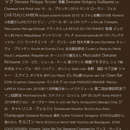
ック
Domaine Grégory Guillaume
Domaine Philippe Tessier
那覇
Le
Chameua Ivre
Pinot noir
セ・ル・プランタン2016
カンヌ
ローラン・フェル
CHÂTEAU CAMBON
eclipse lunaire totale 2018
ラフォレ収穫2018年
Pomerol
ピノ・ノワール
小松屋さんのビストロ
ポール
CPV ツアー
L'Arc de Triomphe
桜島
Maruyama
Marugo Groupe
アヴィタル
LA REVUE DU VIN FRANCE
ピュピ
ラン村
Paris République
アントワンヌ・アレナ
Anniversaire de Mr ITO
アレクサ
Bruno Duchene
ンドル・バン
サンテチエンヌ・デ・ズリエール村
荒木夫妻
キュー
ヴェ・プランタン
Route de Grands Crus
名古屋試飲会
Cuvee Le Rang du Merle
Muscadet
Domaine
Haut Languedoc-Roquebrun
オーリックの藤元さん
Richaume
後藤アキ子さん
シス・ピエ・シュール・テール
南フランス
シェフ鈴
Kato san
シャ
木洋治
ドゥーブル・ゼロ
リリアン・ボッシュ
長野・諏訪
竹下正樹
トー・エグイユ
Le Clown Bar
オリオル
BIM
Les Maoù
ピレネ山脈
Kojima san
ESPA
Eruption Sakurajima
ベンスカブ
vin rosé
MARUGO GRANDE
Marius
第二回台湾自然派ワ
Laffitte
Yuko-san
2018年11月伊藤日本ハードスケジュール
イン試飲会
Montmartre Bis
ステファン・ロッシェ
OFF DE OUFF
Alma Matert
ジ
2018年ボジョレ・ヌーヴォー
Pink is not red
Paris restaurent Georges Cinq
ル・キャトリンヌ・ヴェルジェ
Emmanuel Houillon
Bistro Aux Amis
Champagne
Domaine Richaud
満月
Sylère Trichard
Taragona
ＢＭОの山田さん
モルゴン
宮川さん
Paris Bistro Le Verre Volé
Huitres de Bouzigues
JEAN
LOUIS POUDOU
Vincent
Salon Bio Top
Domaine Chambertin
ヴィユ・サージュ