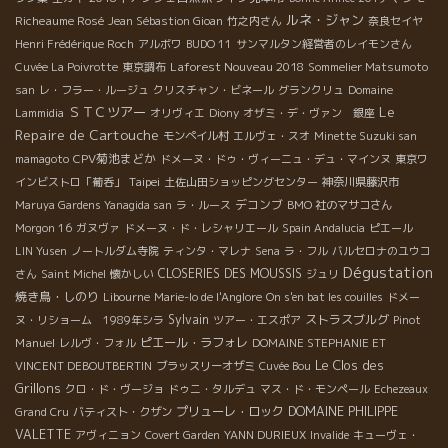
ルネ・ジャン
Richeaume Rosé
Jean Sébastion Gioan
竹之内さん
奈良セイヤ
Henri Frédérique Roch
アルボワ
BUDO 11
サンマルタン経営者のレイモンさん
Laforest Nouveau 2018
Cuvée La Poivrotte
東京調布
Sommelier Matsumoto
san
レ・フラー・ルージュ
クリスチャン・ビネール
グランクリュ
Domaine
Le
ＳＴＣツアー
Lammidia
オリヴィエ
Diony
オザミ・デ・ヴァン 銀座
Repaire de Cartouche
モンペイル村
エルヴェ・スオ
Minette Suzuki san
CPV菊池まどか
mamagoto
ドメーヌ・ドゥ・ヴィーニュ・デュ・マインヌ
東京ワ
Taipei
インビストロ「葡呑」
土佐山田ショッピングセンター
神奈川県藤沢市
デコンブ
Maruya Gardens Yanagida san
ラ・ルース
BMO 社のマサコさん
Morgon 16
ガヌヴァ
ドメーヌ・ド・レシャリエール
Spain Andalucia
ピエール
LIN Yusen
ノートルダム寺院
ティンタ・マレナ
Sena
ラ・フル
バルセロナのユウコ
Dégustation
CLOSERIES DES MOUSSIS
さん
Saint Michel
懐かしい
ジュリ
焼き鳥・しのり
Libourne
Marie-lo de l'Anglore
On s'en bat les couilles
ドメー
Sylvain
ストラスブルグ
ヌ・リショーム 1989年シラ
ツアー・エスポア
Pinot
Manuel
ピエール・ラフォレ
レルヴ・フォル
DOMAINE STEPHANIE ET
Le Clos des
VINCENT DEBOUTBERTIN
ブラッスリーオザミ
Cuvée Bou
Grillons
クロ・ド・ヴージョ
ドゥニ・タルデュ
マス・ド・モンペール
Echezeaux
プリューレ・ロック
DOMAINE PHILIPPE
Grand Cru
バティスト・クザン
VALETTE
アヴィニョン
Covert Garden
YANN DURIEUX
Invalide
キューヴェ・