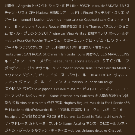
PEOPLE
地場外
L'Angevin
シェフ・紺野
Lilian BOSCH
le couple SAKATA
セバス
ツ
チャン・リフォ
CPV Madoka
日酒販ツアー
Le P'tit Pinard
マッチルド・スリエ
アー
Emmanuel Houillon Overnoy
Importatrice Kadowaki san
Ｃａｔｈｅｒｉ
ｎｅ Ｂｒｅｔｏｎ
Foulard Rouge
収穫時期2018
the Thames
パスカル・ショワ
セ・ル・プランタン2017
ム
wine bar Vino Veritas
石川アキノリ
ポール・ルデ
ル・グロ・デュ・ロワ
ール
La Rose Qui Touche
キューヴェ・カミーユ
ク・ド・
フードル
フランスサッカーワールド優勝2018年
岩田さん（岩ちゃん）
restaurant CAN ROCA
St Chinian
Ishibashi Tours
南ちゃん
LES MARCELLINS
ル・ヴァン・ドゥ・メザミ
ＳＴＣグループ
restaurant japonais BISSOH
ポンポン・ルージュ
オヴェルニュ
vin rosé et somen
Julie
Camel
Gaec du Mazel
ジ
ドメーヌ・パット・ルー
ュリアンヌ
ダヴィデ、ピエラ
BEAUJOL'ART
ヴィルフ
ジャン・ポール・ドーマン
ランシュ
オフ
Maison Jaune de vin rouge
DOMAINE YOYO
Sake japonais GONINMUSUME
ビストロ・ア・ボワール・エ・
ア・マンジェ
レベッカツアー
Saint-Etienne-des-Oullières
名古屋自然派ワイン試
宮本
Hughes Beguet
飲会
浜松
vins de mes amis
伊豆
Mas de la Font Ronde
グシ
西南部
テ
Madeleine fille d'Alexandre Bain
1998年
キューヴェ・カミーユ１６
Christophe Pacalet
Beaujplais
Lurons
La Cadette
Takahashi san
カー
ルネ・
ヴ・マドレーヌ
カトリーヌ・ブルトン
Kamm Asutra
アンヌ・ラピエール
ジャン・ダール
シルヴァン・ディティエール
Les Uniques de Jules Chauvet