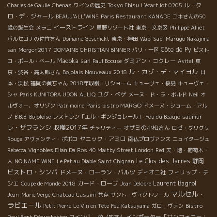
Tokyo Ebisu
ル・ク
Charles de Gaulle
Chenas
ワインの歴史
L'écart lot 0205
ロ・デ・ジャール
BEAUJ'ALL'WINS
Paris Restaurant KANADE
ユキさんの50
イーストライン
歳の誕生会
メラニ
星野リゾート社
東京・文京区
Philippe Alliet
バルセロナの佐竹さん
Domaine Geschickt
東京・神田
Wabi Sabi
Marugo Nakajima
Côte de Py
san
Morgon2017
DOMAINE CHRISTIAN BINNER
パリ・一区
ビスト
Madoka san
ダミアン・コクレー
ロ・ポール・ベール
Paul Bocuse
Avital
東
ル・カゾ・デ・マイヨル
Bojolais Nouveaux 2018
京・渋谷・高太郎さん
日
本・浜松
福岡の黄ちゃん
2018年収穫・リショーム
キューヴェ・桜島
キューヴェ・
ユグ・べゲ
シャ
Paris KUNITORA UDON
ALLIQ
メーヌ・ド・ラ・ボルド
Neil
オ
Paris bistro MARGO
ルヴォー、オリゾン
Patrimoine
ドメーヌ・ショーム・アル
ノ
B.B.B. Bojoloise
レストラン「エル・ギンジョレール」
Fou du Beaujo
saumur
レ・ザフランシ
収穫2017年
オザミの小松さん
チャリティー
ロゼ・グリグリ
ヤニック・アミロ
Rouge
アヴァンティ・ポポロ
南仏プロヴァンス
ニュイタージュ
Rebecca
Vignobles Elian Da Ros
40 Maltby Street London
Red
天・地・葡萄木・
Le Clos des Jarres
静岡
人
NO NAME WINE
Le Pet au Diable
Saint Chignan
ビストロ・シンバ
ドメーヌ・ローラン・バルツ
ディオニ社
フィリップ・テ
Laurent Bagnol
シエ
ガード・ローブ
Coupe de Monde 2018
Jean Delobre
マルセル・
Jean-Marie Vergé
Chateau Cassini
共存
サント・ヴィクトワール
ラピエ－ル
Bistro
Petit Pierre
Le Vin en Tête
Feu Katsuyama
ガロ・ヴァン
Paul Bert Dégustation
インポーター「サンフォニー」
ワインバー
竹ノ内さん