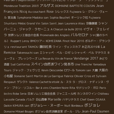
アルザス
Jean
DOMAINE BAPTISTE COUSIN
Mondeuse Tradition 2003
François Nicq
Rose
Au couchant
シレックス
Fujiwara
レ・グラン・ヴェー
ル
宮古島
Symphonie Madoka san
Sophia Bauchet
オーリック社
Fujiwara
シャン
Shuntaro
Médoc Grand Vin
Salon Saint Jean
Laurence Alias
宗像康雄
イヴォ・フェレイ
パーニュ・ジャック・ラセーニュ
A Chacun sa bulle 2016
バルセロナ
ラ
世界ソムリエ協会の会長
Promenade des Anglais
シャ(猫のラベ
ル）
Ruppert Leroy
BMOツアー
KOMEZAWA
Pinot Noir 2016
ボルドー・グランク
La
restaurant TAIHOU
藤田社長
リュ
ワイン・ヴェンスカブ
お正月2019年
Remise
Takenouchi san
エシャッペ・ベル・ロゼ
レシャッペ・ベル
マテウス
キ
Vendange 2017
ューヴェ・プレッシウーズ
La Revue du Vin de France
みどり
スペイン自然派ワイン見本市
Sud
酒屋
California
Une Tranche
Yamadaya
大阪の
Tours
ジャック・フェヴリエ
Kevin Descombe
ロワ−ル
Tomomi san
大鵬
小松屋
Olivier Cros et Sylvain
Domaine Saint Martin de La Garrigue
Fabrice
Respaut
ゲシクト
Valence Cachette etoilé
ル・スラ
ラ・グロス・ナディンヌ・ヴ
ァン・ブラン・リコルー
Bar à vins Chambre Noire
Rita
セドリック・ガロ
Paris
bistro Roba Seria
日本ソムリエ協会会長
ジャニエール村
カンヌのワイン
Château
Marseille
Lassolle
Canada
パルク
日仏商事
ハヤリテラス
Chef Gwen
OSAKA
ボジョレ
ボジョレー・ヌーボー
Daikin KIMURA san
Nuit Bordeaux
Jean-Paul Daumen
Domaine Mikael Bouges
ボジョレ自然派醸造家
ポール・ジレ