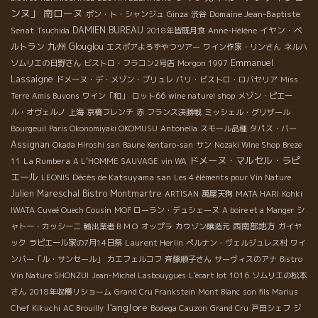
ンヌ」
南ローヌ
Domaine Jean-Baptiste
ポン・ト・シャンジュ
Ginza
渋谷
Senat
DAMIEN BUREAU
イヤン・ベ
Tsuchida
2018年皆既月食
Anne-Hélène
九州
ルトラン
Glouglou
エスポアよろずやつツアー
ワイン作家・リンさん
ネルハ
Emmanuel
ソムリエの日野さん
ビストロ・フラコン2号店
Morgon 1997
Lassaigne
ドメーヌ・デ・メゾン・ブリュレ
パリ・ビストロ・ロバセリア
Miss
Terre
Amis Buvons
ワイン「和」
ロット66
wine naturel shop
メゾン・ピエー
ル・オヴェルノ
上海
京橋フレンチ
赤
フランス決勝戦
ミッシェル・グリザール
Bourgeuil
Paris Okonomiyaki OKOMUSU
Antonella
スモール品種
タパス・バー
Assignan
Okada Hiroshi san
Baune Kentaro-san
サン
Nozaki Wine Shop
Breze
ドメーヌ・マルセル・ラピ
La Rumbera
11
A L’HOMME SAUVAGE
vin WA
エール
Décès de Katsuyama san
LEONIS
Les 4 éléments pour Vin Nature
Julien Mareschal
Bistro Montmartre
ARTISAN
萬屋天狗
MATA HARI
Kohki
IWATA
Cuveé Ouech Cousin
MOF ローラン・デュシェーヌ
A boire et a Manger
シ
西南部地方
ャトー・カッシーニ
輸出業者ＢＭＯ
オップラ
カウゾン醸造元
ガイヤ
Laurent Herlin
ック
ラピエール家の7月14日祭
ぺルナン・ヴェルジュレス村
ワイ
ンバー「ル・サンセール」
カエフェルコフ
斉藤順子さん
サーヴィスのアナ
Bistro
Vin Nature SHONZUI
Jean-Michel Lasbouygues
L'écart lot 1016
ソムリエの松本
さん
2018年収穫リショーム
Grand Cru Frankstein
Mont Blanc
son fils Marius
l'anglore
Chef Kikuchi
AC Brouilly
Bodega Cauzon
Grand Cru
戸田シェフ
ジ