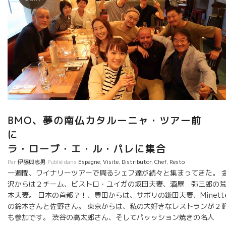
BMO、夢の南仏カタルーニャ・ツアー前
ラ・ローブ・エ・ル・パレに集合
Par
伊藤與志男
Publié dans
Espagne
,
Visite
,
Distributor
,
Chef
,
Resto
一週間、ワイナリーツアーで周るシェフ達が続々と集まってきた。 
沢からは２チーム、ビストロ・ユイガの坂田夫妻、酒屋 弥三郎の
木夫妻。 日本の首都？！、豊田からは、サボリの鎌田夫妻、Minett
の鈴木さんと佐野さん。 東京からは、私の大好きなレストランが２
も参加です。 渋谷の高太郎さん、そしてパッッション焼きの名人