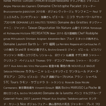
Kanda
Mottox
Sumiyaki SHINORI le couple Nakayama
タラゴナ地方
マキシムス
Domaine Christophe Pacalet
Anjou
Marion des Capriers
ジェーテー
passion
サンフォニー
Bruissonnante
2018年・ボジョレヴィラージュ
Paul
マ
ピエール・ニコラ
ニュエルさん
コンセプション・加藤さん
サッカーワールドカッ
Domaine des Griottes
プ2018年
DOMAINE LES HAUTES TERRES
オリヴァー
Taiwan Dégustation Vin Nature
ドゥニ・ジャンドー
山登り
ESPOA Yorozuya
RECREATION
Chef Rodolphe
et Richeaume Histoire
Beier 2016
石川亜樹則
ginza Mitsukoshi Shinkan
Acignan
Alexendre Bain
ブルイ
ミネットの鈴木さん
Domaine Laurent Barth
レ・マウ
福岡
La Perrière
Repaire et Cartouche
パ
Grand 8
リの葉月
ＢＭОの聖子さん
Bistro Grand 8
ジャン・ピエール・ビスパリ
サンジャン
料理人ユウジさん
リショーム 白ワイン
仙巌園
オザミ東京
シャトー・
クリストフ・ペイリュルス
Thomas
ケケ・デコンブ
Penedès
シャトー・カンボン
2017
Aux Amis des Vins Maruyama
能登半島
築地の魚
NOUVELLE BAGUE
カタルーニャ
サンタムール
ドメーヌ・
Selosse Millesime
レミーとオリヴィエ
ダミアン・コクレ
アラン・シャペル
ビストロ・プルプ
酒販グループESPOA
STC Tours
ラモン・サヴェドラ
ラ・トランシェ
Rose de Zaza
Nicole
Bistro MARUGO
La Pioche
Carmarans
東京築地場外
Vincent Girault
関西
岡
Domaine de la lunotte
田ヒロシさん
bistro YASABURO
ペシコ
マルゴグループ
Cabernet-Franc 2007
Laurent Miquel
Aux Argillas
Tadokoro patron
キンタ・
Nice
ド・カリーユ
ボジョレフェアー
勝山晋作氏の死去
ジャッキー・プレス
フロ