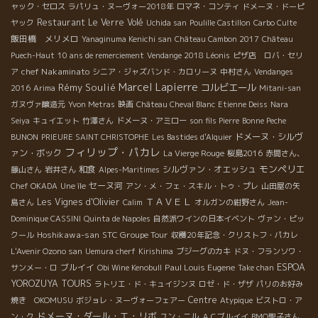
ャック・セロス
ラパリュ・ヌーヴォー2018年
ロマネ・コンティ
ドメーヌ・ドーピ
Restaurant Le Verre Volé
ヤック
Uchida san
Poulille Castillon
Carbo Culte
飯田橋 メリメロ
Yanaginuma Kenichi san
Château Cambon 2017
Château
Puech-Haut
10 ans de remerciement
Vendange 2018 Léonis
ピザ店 ロバ・セリ
chef Nakaminato
ア
シニア・ジャズバンド・カロリーヌ
中村さん
Vendanges
Marcel Lapierre
Rémy Soulié
コルビエール
2016
Arima
Mitani-san
ガヌヴァ醸造元
Yvon Metras
映画
Château Cheval Blanc
Etienne Deiss
Nara
Seiya
キュイエット
竹澤さん
ドメーヌ・アミロー
son fils Pierre
Bonne Peche
ドメーヌ・シルヴ
BUNON
PRIEURE SAINT CHRISTOPHE
Les Bastides d'Alquier
フィリップ・パカレ
ァン・ボック
La Vierge Rouge
桜島2016
赤間さん、
モンペリエ
和食
シルヴァン・オエッシュ
藤山さん
岩井さん
Alpes-Maritimes
セーヌ河
Chef OKADA
Une île
アン・メ・フェ・スキル・トゥ・プレ
山田屋の矢
ＴＡＶＥＬ
Les Vignes d'Olivier
島さん
Calim
オルガンの紺野さん
Jean-
Dominique CASSINI
Quinta de Napoles
自然派ワインの日本イベント
ヴァン・ピッ
Hoshikawa-san
STC Groupe Tour
クール
収穫20年記念・クリストフ・パカレ
L'Avenir Ozono san
Uemura cherf
Kirishima
ブジーグのカキ
ドヌ・フランソワ・
ブルイイ
Paul Louis Eugene
ESPOA
サンメー・ロ
Obi Wine Kenobull
Take chan
YOROZUYA TOURS
ラトリエ・ド・キュイジンヌ
ロゼ・ド・ザザ
パリのお好み
Centre
焼き OKOMUSU
ボジョレ・ヌーヴォーフェアー
Atypique
ビストロ・ア
ドメーヌ・ダール・エ・リボ
ン・ク
ユン・ニル
ＡＣブルイイ
BMO聖子さん