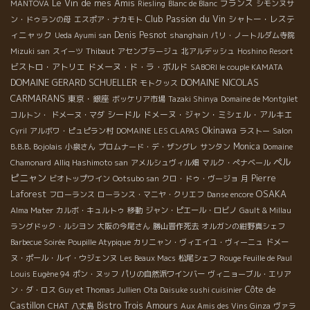
Le Vin de mes Amis
フランス
MANTOVA
Riesling
Blanc de Blanc
シモンヌサ
Club Passion du Vin
シャトー・レステ
ン・ドゥランの母
エスポア・ナカモト
ィニャック
Denis Pesnot
Ueda Ayumi san
shanghain
パリ・ノートルダム寺院
Mizuki san
スイーツ
Thibaut
アセンブラージュ
北アルデッシュ
Hoshino Resort
ビストロ・アトリエ
ドメーヌ・ド・ラ・ボルド
SABORI le couple KAMATA
DOMAINE GERARD SCHUELLER
DOMAINE NICOLAS
モトクッス
CARMARANS
東京・銀座
ボッケリア市場
Tazaki Shinya
Domaine de Montgilet
シードル
ドメーヌ・ジャン・ミシェル・アルキエ
コルトン・
ドメーヌ・マダ
Okinawa
Cyril
アルボワ・ピュピラン村
DOMAINE LES CLAPAS
ラストー
Salon
Monica
B.B.B. Bojolais
小泉さん
プロムナード・デ・ザングレ
サンタン
Domaine
ペル
Chamonard
Alliq Hashimoto san
アメルシュヴィル畑
マルク・ぺナベール
ピニャン
Pierre
ビオトップワイン
Ootsubo san
クロ・ドゥ・ヴージョ
月
OSAKA
Laforest
フローランス
ローランス・マニヤ・クリエフ
Danse encore
Alma Mater
カルボ・キュルトゥ
移動
ジャン・ピエール・ロビノ
Gault & Millau
ラングドック・ルシヨン
大阪の今尾さん
勝山晋作死去
オルガンの紺野真シェフ
Barbecue Soirée
Poupille Atypique
カリニャン・ヴィエイユ・ヴィーニュ
ドメー
ヌ・ポール・ルイ・ウジェンヌ
Les Beaux Macs
松尾シェフ
Rouge Feuille de Paul
Louis Eugène 94
ポン・ヌッフ
パリの自然派ワインバー
ヴィニョーブル・エリア
Côte de
ン・ダ・ロス
Guy et Thomas Jullien
Ota Daisuke sushi cuisinier
Castillon
CHAT
Bistro Trois Amours
八丈島
Aux Amis des Vins Ginza
ヴァラ