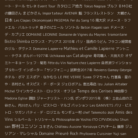
カタロニア地方
ート・テール
セレネ
Event Tour
Tokyo Nagoya
プルフ
ＢＭＯ社
まどかさん
Importateur AVENIR
の鎌田さん
鮨
フランスレストラン 大輔さん
日本
Les Clapas
Okonomiyaki PASEMIA
Fer du Sang 16
南大沢
ドメーヌ・ラフ
ソントル
ァエル・バルトゥッチ
息子のピエール
Baton Itagaki san
ドメーヌ・
デ・カプリエ
DOMAINE LEONINE
Domaine de Vignes du Maynes
tramontane
Bistro Shimba
ロランス・アリアス
2018年
パリ・国虎のうどん
フラコン経営者
Domaine Lapierre
Mathieu et Camille Lapierre
のジル・ダヴァス
アントニ
Catalogne
ー・テヴネ
ボルドー1977年
Uchikawa san
寿司職人・大田大介
オザ
ミトーキョー
シェフ・菊池
Fête du Vin Nature chez Lapierre
自然派ワインショッ
プ
9カーヴ
インポーター「サンフォニー」試飲会2017年
Reviens Gamay
Géorgie
ホテル・ボマ
エスポア・なかむら
LE PRE VERRE
Suwa
クマちゃん
竹富島・星の
Julian Altaber
や・吉村さん
オスピス・ド・ボーヌ
ジェロボアム
恵比寿店
Izu
Le Temps des Cerises
Michel
ワインカヴィスト・ロックス・オフ
神田祭り
Madona Eglise
諏訪
ジャーナリスト・ハン氏
ポンポワ2015年
（株）土佐山田の三
谷さん、内川さん
パリ・ビストロ・マルゴ
パッション
Les GANIVETS
パリ・ビス
aux Amis des
トロ・サガン
パティ・デ・ロジエル
モンギュー村
chef Takemoto
Vins
シルベール・トリシャール
Philosophie de Yoshio ITO
CPVのKisho
Shun
野村ユニソン
ユキさん
ジュ
san
Château Ausone
Yorozuya
CPVチーム
藤原
リアン・マレシャル
Domaine Prieuré Roch
Phylloxera
Cuisinier Yuji san