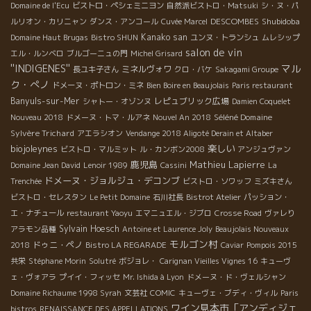
Domaine de l'Ecu
ビストロ・ペシェミニヨン
自然派ビストロ・Matsuki
シ・ヌ・パ
DESCOMBES
Shubidoba
ルリオン・カリニャン
ダンス・アンコール
Cuvée Marcel
Kanako san
Domaine Haut Brugas
Bistro SHUN
ユンヌ・トランシュ
ムレシップ
salon de vin
エル・ルンベロ
ブルゴーニュの門
Michel Grisard
''INDIGENES''
マル
ミネルヴォワ
長ユキ子さん
クロ・バケ
Sakagami Groupe
ク・ぺノ
ドメーヌ・ポトロン・ミネ
Bien Boire en Beaujolais
Paris restaurant
Banyuls-sur-Mer
レピュブリック広場
シャトー・オゾンヌ
Damien Coquelet
Séléné Domaine
Nouveau 2018
ドメーヌ・トマ・ルアネ
Nouvel An 2018
Sylvère Trichard
アエラシオン
Vendange 2018 Aligoté Derain et Altaber
biojoleynes
楽しい
ビストロ・マルミット
ル・カンボン2008
アンジュヴァン
鹿児島
Mathieu Lapierre
Domaine Jean David
Lenoir 1989
Cassini
La
ドメーヌ・ジョルジュ・デコンブ
Trenchée
ビストロ・ソワッフ
ミズキさん
ビストロ・セレスタン
Le Petit Domaine
石川社長
Bistrot Atelier
パッション・
エ・ナチュール
restaurant Yaoyu
エマニュエル・ジブロ
Crosse Road
ヴァレり
Sylvain Hoesch
アラモン品種
Antoine et Laurence Joly
Beaujolais Nouveaux
モルゴン村
ドゥニ・ペノ
2018
Bistro LA REGARADE
Caviar
Pompois 2015
共栄
Stéphane Morin
Solutré
ボジョレ・
Carignan Vieilles Vignes 16
キューヴ
ェ・ヴォアラ
プイイ・フィッセ
Mr. Ishida à Lyon
ドメーヌ・ド・ヴェルシャン
Domaine Richaume 1998 Syrah
文芸社
COMIC
キューヴェ・ブディ・ヴィル
Paris
ワイン見本市「アンディジェ
bistros
RENAISSANCE DES APPELLATIONS