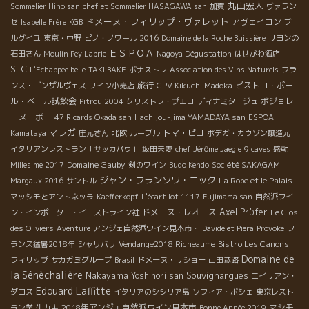
丸山宏人
Sommelier Hino san
chef et Sommelier HASAGAWA san
加賀
ヴァラン
ドメーヌ・フィリップ・ヴァレット
アヴェイロン
セ
Isabelle Frère
KGB
ブ
ルグイユ
東京・中野
ピノ・ノワール 2016
Domaine de la Roche Buissière
リヨンの
ＥＳＰＯＡ
石田さん
Moulin Pey Labrie
Nagoya Dégustation
はせがわ酒店
STC
L'Echappee belle
TAKI BAKE
ボナストレ
Association des Vins Naturels
フラ
旅行
ビストロ・ポー
ンス・ゴンザルヴェス
ワイン小売店
CPV Kikuchi Madoka
ル・ベール試飲会
ボジョレ
Pitrou 2004
クリストフ・プエヨ
ディナミタージュ
ーヌーボー
47 Ricards Okada san
Hachijou-jima YAMADAYA san
ESPOA
マラガ
トマ・ピコ
Kamataya
庄元さん
北欧
ルーブル
ボデガ・カウゾン醸造元
イタリアンレストラン「サッカパウ」
坂田夫妻
chef Jérôme Jaegle
9 caves
感動
Domaine Gauby
Millesime 2017
剣のワイン
Budo Kendo
Société SAKAGAMI
ジャン・フランソワ・ニック
La Robe et le Palais
Margaux 2016
サントル
マッシモとアントネッラ
Kaefferkopf
L'écart lot 1117
Fujimama san
自然派ワイ
ドメーヌ・レオニス
Axel Prϋfer
ン・インポーター・イーストライン社
Le Clos
des Oliviers
Aventure
アンジェ自然派ワイン見本市・
Davide et Piera
Provoke
フ
Bistro Les Canons
ランス猛暑2018年
シャリバリ
Vendange2018 Richeaume
Domaine de
フィリップ
サカガミグループ
Brasil
ドメーヌ・リショー
山田恭路
la Sénèchalière
Souvignargues
Nakayama Yoshinori san
エイリアン・
Edouard Laffitte
ダロス
イタリアのシシリア島
ソフィア・ボシェ
東京レスト
2018年アンジェ自然派ワイン見本市
マシモ
ラン業
生カキ
Bonne Année 2019