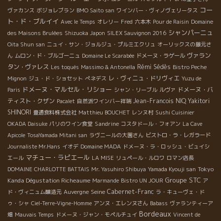
コー
ヴァカンス
ボジョレブラン
BMO Saito san
ワインバー・ヴィノヴェリータス
ト・ド・ブルイイ
Avec le Temps
オレリー
Fred
六本木
Pour de Raisin
Domaine
シャンパーニュ
des Maisons Brulées
Shizuoka Japon
SILEX Sauvignon 2016
Oita Shun san
ニュイ・サン・ジョルジュ・プルミエクリュ
オーリックスの藤元さ
ヴァラン
ん
ムロン・ド・ブルゴーニュ
Domaine Le Scarabée
ドメーヌ・ラゲール
タン・ヴァレス
Rémi Sédès
Les toqués
Massimo & Antonella
Bistro Peche
レ・ヴィニュ・ドリヴィエ
Mignon
ジュ・ド・ショセット
ぺネデス
Yuzu de
ドメーヌ・マルセル・リショー
ドメーヌ・バ
Paris
シャン・リーブル
ルヴァ
ティスト・クザン
Jean-Francois NIQ
Yakitori
Pacalet
自然派ワインバー祥瑞
SHINORI
豊通食料株式会社
Matthieu BOUCHET
レンヌ村
Sushi Cuisinier
Sandrine
OKADA Daisuke
パリのワイン食堂
コスタドール・フォアン
La Cave
Apicole
TosaYamada Mitani san
ラヴニールの大園さん
ビストロ・ラ・レガラード
Journaliste Mr.Hans
イオデ
Domaine MADA
ドメーヌ・ラ・ロッシュ・ビュイシ
マチュー・ラピエール
エール
LA MISE
リュペール・ルロワ
ロマン店長
Tokyo
DOMAINE CHARLOTTE BATTAIS
Mr. Yasuhiro Shibuya
Yamada Kyouji san
Groupe STC
Kanda Dégustation Richeaume
Marmande
Bistro UN JOUR
ア
Seine
Cabernet-Franc
ド・ヴィニュム醸造元
Auvergne
ラ・キューヴェ・ド
ゥ・シャ
Ciel-Terre-Vigne-Homme
アンヌ・エレンヌさん
Babass
ヴァランティーア
Bordeaux
畑
Mauvais Temps
ドメーヌ・ジャン・モペルチュイ
Vincent de