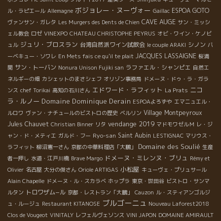
ボジョレー・ヌーヴォー
ESPOA GOTO
ル・ラピエール
Allemagne
Gaillac
CAVE AUGE
ヴァンサン・ガレタ
Les Murgers des Dents de Chien
サン・ミッシ
ェル教会
ロゼ
VINEXPO
CHATEAU CHRISTOPHE PEYRUS
オビ・ワイン・ケノビ
ジュリ・ブロスラン
台湾自然派ワイン試飲会
シノン
ュル
le couple ARAKI
バ
JACQUES LASSAIGNE
ーベキュー・ソワレ
En Mets fais ce qu'il te plait
桜満
サン・トーバン
ラファエル・シャンピエ
開
Nonura Unison Fujiki san
自然エ
ネルギーの畑
カシェットのまさシェフ
オリゾン事務局
ドメーヌ・ドゥ・ラ・ガラ
エドワード・ラフィット
ニコ
ンス
chef Torikai
高知の石川さん
La Prats
ラ・ルノー
Domaine Dominique Derain
ESPOAよろずや
エマニュエル・
Village Montpeyroux
ルロワ
ヴァン・ナチュールのビストロの歴史
ベルリン
vendange 2019
Jules Chauvet
Christian Binner
リタ
マドモワゼルＭ
レ・ジ
Ryo-san
Saint Aubin
ャン・ド・メティエ
ガルド・フー
LESTIGNAC
マリウス・
Domaine des Soulié
ラフィット
柳沼憲一さん
京都の中華料理店「大鵬」
生産
ドメーヌ・ミレンヌ・ブリュ
者一押し
水道・江戸川橋
Brave Margo
Rémy et
小松屋
Olivier
名古屋
大分の俊さん
Oriole ARTIGAS
キューヴェ・プリュサール
Alain Chapelle
ドメーヌ・ル・スカラベ
ホップラ
東京・世田谷
ビストロ・サンマ
トロワザム−ル
ルタン
京都・レストラン「大鵬」
Cauzon
ル・スティアンゴルジ
ブルゴーニュ
ュ・ルージュ
Restaurant KITANOSE
Nouveau Laforest2018
Clos de Vougeot
VINITALY
レフェルヴェソンス
VINI JAPON
DOMAINE AMIRAULT