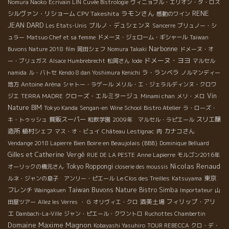
Nomura Naoko
Ecrivain LIN
Cuvée Bistrologie
ヴィニョブル・エリオン・ダ・ロス
ラモンさん
RENE
シルヴァン・リショーム
CPV Takeshita
感動のワイン
JEAN DARD
ブルノ・デュシェンヌ
Les Etats-Unis
Sancerre
ブリュノー・シ
ュラー
Matsuo Chef et sa femme
ドメーヌ・ジェローム・ギシャール
Taiwan
Narbonne
Buvons Nature 2018
film
岡田シェフ
Nomura Takaki
ドメーヌ・オ
ドメーヌ・ヨヨ
ー・ブリュガス
Alsace Humbrebrecht
松岡さん
Iode
マルセル
ラ・ランベラ
namida
ル・バトセ
Kendo 8 dan Yoshimura Kenichi
ノルマンディー
地方
Antoine Aréna
シャトー・ラゲール
メリル・エ・ジェラルディンヌ・クロワ
クローズ・エルミタージュ
Vin
ジエ
TERRA MADRE
Minami chan
メリ・メロ
Nature BIM
Tokyo Kanda
Sengan-en
Wine School
Bistro Atelier
ラ・ローズ・
質販スーパー
スリエ醸
キ・トゥッシュ
和飲学園
2009年 マルセル・ラピエール
造所
植村シェフ
カナコさん
マス・オ・ビュイ
Château Lestignac
肉
Bien Boire en Beaujolais (BBB)
Vendange 2018 Lapierre
Dominique Belluard
Gilles et Catherine Vergé
RUE DE LA PESTE
Anne Lapierre
モルゴン2016年
Nicolas Renaud
Tokyo Roppongi
オーリックの橋元さん
closerie des moussis
東京
ルネ・ジャンの息子 アンリー・ピエール
Le Clos des Treilles
Katsuyama
Taiwan Buvons Nature
フレンチ
Bistro Simba
Waingakuen
Importateur
山
酒美土場
フィリップ・アリ
田屋ツアー
Allez les Verres
・ G
オリヴィエ・クロ
エ
Dambach-La-Ville
ジャン・ピエール・クワントロ
Ruchottes Chambertin
Domaine Maxime Magnon
Kobayashi Yasuhiro
TOUR REBECCA
クロ・デ・