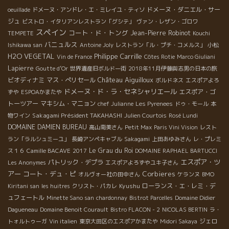
ドメーヌ・ダニエル・サー
oeuillade
ドメーヌ・アンドレ・エ・ミレイユ・ティソ
ジュ
ビストロ・イタリアンレストラン「グシテ」
ヴァン・レザン・ゴロワ
スペイン
コート・ド・トング
Jean-Pierre Robinot
TEMPETE
Kouchi
バニュルス
Ishikawa san
Antoine Joly
レストラン「ル・プチ・コメルス」
小松
H2O VEGETAL
Philippe Carrille
Vin de France
Côtes Rotie
Marco Giuliani
Lapierre
Goutte d’Or
世界遺産旧ボルドー街
2018年11月伊藤與志男の日本の旅
Château Aiguilloux
ビオディナミ
マス・ぺリセール
ボルドネス
エスポアよろ
ドメーヌ・ド・ラ・セネシャリエール
エスポア・ゴ
ずや
ESPOAかまたや
トーツアー
マキシム・マニョン
chef Julianne
Les Pyrenees
ドゥ・モール
本
Sakagami Président TAKAHASHI
物ワイン
Julien Courtois
Rosé Lundi
DOMAINE DAMIEN BUREAU
高山南美さん
Petit Max
Paris Vini Vision
レスト
ラン「ラルシュミーユ」
長崎アンペキャブル
Sakagami
上田あゆみさん
レ・プレミ
Le Grau du Roi
ス１６
Camille BACAVE
2017
DOMAINE RAPHAEL BARTUCCI
エスポア・ツ
パトリック・デプラ
Les Anonymes
エスポアよろずやユキ子さん
アー
コート・デュ・ピ
Corbieres
オルヴォー社の田中さん
ケランヌ
BMO
Kyushu
ローランス・エ・レミ・デ
Kiritani san
les huitres
クリスト・パカレ
ュフェートル
Minette Sano san
chardonnay
Bistrot Parcelles
Domaine Didier
Dagueneau
Domaine Benoit Courault
Bistro FLACON - 2
NICOLAS BERTIN
ラ・
ジェロ
トォルトゥーガ
Vin italien
東京大田区のエスポアかまたや
Midori Sakaya