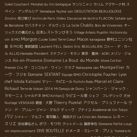
Soleil Couchant
Mondial du Vin biologique
サンシニャン
カリム
アグヤーナ村
ス
ペイン・アンダルシア
Yamadaya Yajima san
DEGUSTATION BEAUJOLOISE
Gilles Davasse de bistro FLACON
Zinzins
侘び寂び
bistro de Paris
Satake san
Chablis
de Barcelone
セバスチャン・デルヴィユ
La Sicile
Bois de Vincennes
オー
日本レストランびそう
リックスの橋元さん
Village Arbois Pupillin
Histoire du
Morgon
Macon
野村ユニソン社
vin
ＢＭО
Cuvée Soleil Terre Coeur
kanagawa
長
ＢＭО社
東欧諸国
Laurent FELL
Daikin
Eric
BEAUJALIEN
コトー・デ・カー
ル
ALLIQ Hamada President
ステファン・モラン
東京・豊洲・AOKI
メゾン・ジョ
Domaine Le Bout du Monde
Aix-en-Provence
ンヌ
Aloxe Corton
Montpellier
カ
Premier Cru
ザ・コンコルド・ワイン・クラブ
Nakayama san
Lyon
ーヴ・フジキ
Domaine SEXTANT
Christophe Foucher
Equipe BMO
chef Ishida Katsumi
Marcel et Claire
マリー・ラピエール
Puitchi Rodo
Richaud
シャンパーン・ジャック・
Terre de Volcan 2014
Mr.Tamajo de Diony
ラセーニュ
ラピエール家
シャルドネ
BMO Kiritani]
シェフ フレデリック
大分
Thierry Puzelat
アクセル・プリュファール
Nuitage
VENSKAB
銀座・大野
ヴ
ァン・ド・プリムー
ジャン・マルク
ディーヴ・ブテイユ
Academie de Vin Tokyo
パリ
レミー・
シャトー・マルゴー
寿司職人・岡田大介
La Croix des Rameaux
スリエ
ボワ・モワセ
渋谷康弘さん
グットドール
藤原幸也
Domaine Patte Loup
DIVE BOUTELLE
ドメーヌ・ミレーヌ・ブリュ
vin impressionnant
Yumekichi