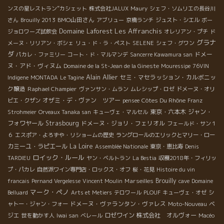
ンスの星レストラン”カシェット
株式会社JALUX
Maury
シェフ・ソムリエの長谷川
BMO山田さん
さん
Brouilly 2013
アブリュー
京橋ランチ
ジュスト・シエル
ボー
Domaine Laforest
Les Affranchis
ジョロワーズ試飲会
オレリアン・プチ
ド
グラナ
メーヌ・リリアン・ボシェ
リュ・ド・ラ・ペスト
SELENE
シェフ・グワン
ダ
ドメー
パカレ・ファミリー
コート・ド・マルマンデ
Sancerre Kawamura san
ヌ・アド・ヴィヌム
Domaine de la St-Jean de la Gineste
Mouressipe
76VIN
Alain Allier
セミ・マセラッション・カルボニッ
Indigene
MONTADA
Le Tagine
ク醸造
Raphael Champier
ヴァンサン・ムラン
ムレシップ・ロゼ
ドメーヌ・オリ
オザミ・デ・ヴァン ツアー
Côtes Du Rhône
ビエ・クザン
pensee
Franz
東京・六本木
ジャン・
Strohmeier
Orveaux Tanaka san
キューヴェ・マルセル
フォワヤール
Strasbourg
ドメーヌ・ジョリ・フェリオル
フェールド・サン１
６
エスポア・よろずや・リショームの歴史
ラングロールのエリックとマリー・ロー
カミーユ・ラピエール
La Loire
Assemblée Nationale
東京・恵比寿
Denis
ロイック・ルール
TARDIEU
ヤン・ベルトラン
La Bestia
収穫2018年・フィリッ
プ・パカレ
自然派ワイン専門店・ロックス・オフ
桜・花見
Histoire du vin
Marseilles
Brouilly
francais
Pernand Vergelesse
Vincent Moulin
cave
Domaine
マーク・ペノ
Belluard
Arts et Metiers
テロワール
PLOUF
キューヴェ・オゼ
シ
ドメーヌ・ヴァランタン・ヴァレス
ベ
ャトー・ジャン・フォー
Moto-Nouveau
ジエ
ロゼワイン
株式会社 オルヴォー
世を動かす人
Iwai san
ベレール
Macéo