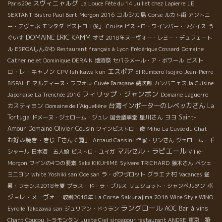
スヴィニャルグ
Paris20e
La Louce
Fête du 14 Juillet chez Lapierre
LE
コルシカ島
SEXTANT
Bistro Paul Bert
Morgon 2016
Corse
ルカト街
アントニ
ー・テヴェネ
モンタダ
ビストロ「俊」
Cruise
ビストロ・ワインバー・ウグイス
う
DOMAINE ERIC KAMM
ぐいす
オゼ
2018年ヌーヴォー・レミー・デュフェート
ル
ESPOAしんかわ
Restaurant français à Lyon
Frédérique Cossard
Domaine
ビスト
Catherine et Dominique DERAIN
地酒祭
セパラメール・ア・ボワール
エスポア
ロ・レ・キャノン
CPV Ishikawa kun
El Rumbero
Isojiro
Jean-Pierre
BISPALIE
マルティーヌ・ラフォレ
Cuvée Baragane
磯次郎
カンパニェス
la Cuisine
フィリップ・ジャンボン
Japonaise
La Trenchée 2016
Domaine Laguerre
台湾インポーターのレベッカさん
カスティヨン
Domaine de l’Aiguelière
La
Tortuga
星川さん
ヨヨ
Saint-
ドメーヌ・ジェローム・ジュレ
国会議事堂
Domaine Olivier Cousin
Amour
ワインビストロ・俊
Miho
La Cuvée du Chat
お好み焼き・きじ「さんて寛」
Arnaud Cassini
作家・リンさん
ジェローム・ギ
マルセル・ラピエール
シャール
日本酒 五人娘
ビストロ・ユイガ
Villié-
Morgon
ワインの4つの要素
Saké KIKUHIME
Sylvere TRICHARD
藤木さん
ペシェ
グラエナ村
ミニヨン
white
Yoshiki san
Ooe san
ラ・ポワヴロット
Vacances
猛
ボ
暑・フランス2018年夏
プラス・ド・ラ・ブルス
リュショット・シャンベルタン
ジョレ・ヌーヴォー
Sakurajima 2016
収穫2018年
La Corse
Wine Style WINO
ラングロール
AOC
Bar à vins
Eyrolle
Takezawa san
ジュリアン・ドゥラン
Chant Coucou
トラモンタン
Juste Ciel
singapour restaurant ANDRE
東京・築