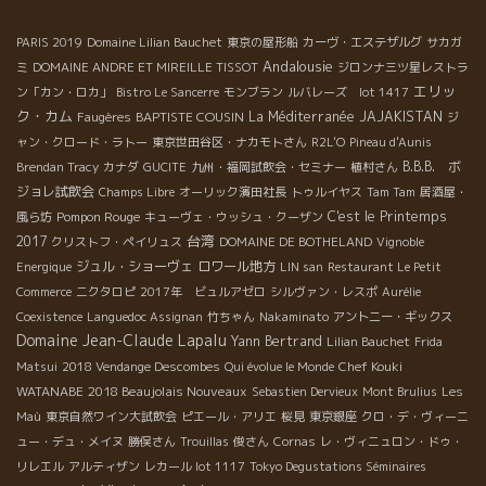
PARIS 2019
Domaine Lilian Bauchet
東京の屋形船
カーヴ・エステザルグ
サカガ
Andalousie
ミ
DOMAINE ANDRE ET MIREILLE TISSOT
ジロンナ三ツ星レストラ
エリッ
ン「カン・ロカ」
Bistro Le Sancerre
モンブラン
ルバレーズ lot 1417
ク・カム
BAPTISTE COUSIN
La Méditerranée
JAJAKISTAN
Faugères
ジ
ャン・クロード・ラトー
東京世田谷区・ナカモトさん
R2L'O
Pineau d'Aunis
B.B.B. ボ
Brendan Tracy
カナダ
GUCITE
九州・福岡試飲会・セミナー
植村さん
ジョレ試飲会
Champs Libre
オーリック濱田社長
トゥルイヤス
Tam Tam
居酒屋・
Pompon Rouge
C'est le Printemps
風ら坊
キューヴェ・ウッシュ・クーザン
台湾
2017
クリストフ・ペイリュス
DOMAINE DE BOTHELAND
Vignoble
ジュル・ショーヴェ
ロワール地方
Energique
LIN san
Restaurant Le Petit
Commerce
ニクタロピ
2017年 ビュルアゼロ
シルヴァン・レスポ
Aurélie
Coexistence
Languedoc Assignan
竹ちゃん
Nakaminato
アントニー・ギックス
Domaine Jean-Claude Lapalu
Yann Bertrand
Lilian Bauchet
Frida
Chef Kouki
Matsui
2018 Vendange Descombes
Qui évolue le Monde
WATANABE
2018 Beaujolais Nouveaux
Sebastien Dervieux
Mont Brulius
Les
Maù
東京自然ワイン大試飲会
ピエール・アリエ
桜見
東京銀座
クロ・デ・ヴィーニ
ュー・デュ・メイヌ
勝俣さん
Trouillas
俊さん
Cornas
レ・ヴィニュロン・ドゥ・
リレエル
アルティザン
レカール lot 1117
Tokyo Degustations Séminaires