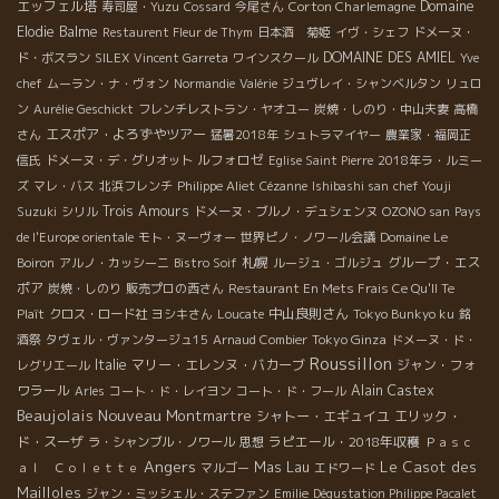
エッフェル塔
Corton Charlemagne
Domaine
寿司屋・Yuzu
Cossard
今尾さん
Elodie Balme
Restaurent Fleur de Thym
日本酒 菊姫
イヴ・シェフ
ドメーヌ・
DOMAINE DES AMIEL
ド・ボスラン
SILEX
Vincent Garreta
ワインスクール
Yve
chef
ムーラン・ナ・ヴォン
Normandie
Valérie
ジュヴレイ・シャンベルタン
リュロ
ン
Aurélie Geschickt
フレンチレストラン・ヤオユー
炭焼・しのり・中山夫妻
高橋
エスポア・よろずやツアー
さん
猛暑2018年
シュトラマイヤー
農業家・福岡正
ルフォロゼ
信氏
ドメーヌ・デ・グリオット
Eglise Saint Pierre
2018年ラ・ルミー
ズ
マレ・バス
北浜フレンチ
Philippe Aliet
Cézanne
Ishibashi san
chef Youji
Trois Amours
Suzuki
シリル
ドメーヌ・ブルノ・デュシェンヌ
OZONO san
Pays
de l'Europe orientale
モト・ヌーヴォー
世界ピノ・ノワール会議
Domaine Le
札幌
グループ・エス
Boiron
アルノ・カッシーニ
Bistro Soif
ルージュ・ゴルジュ
ポア
炭焼・しのり
販売プロの西さん
Restaurant En Mets Frais Ce Qu'Il Te
中山良則さん
Plaît
クロス・ロード社
ヨシキさん
Loucate
Tokyo Bunkyo ku
銘
Tokyo Ginza
酒祭
タヴェル・ヴァンタージュ15
Arnaud Combier
ドメーヌ・ド・
Roussillon
Italie
マリー・エレンヌ・バカーブ
ジャン・フォ
レグリエール
ワラール
Alain Castex
Arles
コート・ド・レイヨン
コート・ド・フール
Beaujolais Nouveau
Montmartre
シャトー・エギュイユ
エリック・
ド・スーザ
ラピエール・2018年収穫
ラ・シャンブル・ノワール
思想
Ｐａｓｃ
Angers
Le Casot des
Mas Lau
ａｌ Ｃｏｌｅｔｔｅ
マルゴー
エドワード
Mailloles
ジャン・ミッシェル・ステファン
Emilie
Dégustation Philippe Pacalet