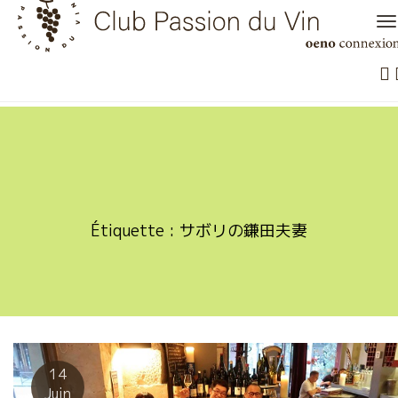
Skip
to
content
Étiquette :
サボリの鎌田夫妻
14
Juin