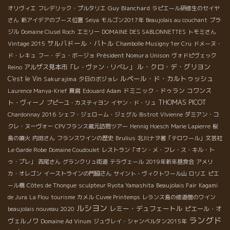
Guy Blanchard
オリヴィエ
フレデリック・プルタリエ
ラピエール研修生のセイヤ
さん
新アイデアのブース位置
Seiya
モルゴン2017年
Beaujolais au couchant
ブラ
ジル
Domaine Clusel Roch
エミリー
DOMAINE DES SABLONNETTES
トモミさん
サルバドール・バトル
Vintage 2015
Chambolle Musigny 1er Cru
ドメーヌ・
Président Nomura Unison
ド・レキュ
フー・デュ・ボージョ
ヴォドピヴェック
ル・クロ・デ・グリヨン
アルザス見本市「レ・ヴァン・リベレ」
Reino
ルペール・ド・カルトゥッシュ
C'est le Vin
Sakurajima
夕日のボジョレ
ドミニック・ドゥラン
コワンス
Laurence Manya-Krief
貴腐
Edouard Adam
THOMAS PICOT
ト・ヴィーノ
プピーユ・カスティヨン
イヤン・ド・リュ
Chardonnay 2016
シェフ・ジェローム・ジェグル
Bistrot VIvienne
ダミアン・コ
クレ・ヌーヴォー
CPVフランス蔵元訪問ツアー
Hennig Hoesch
Marie Lapierre
桜
島の噴火
内田さん
フランスワインの歴史
Brulius
北川ナヲ著「テロワール」文芸社
Le Garde Robe
Domaine Coudoulet
レストラン「オン・メ・フレ・ス・キル・ト
ゥ・プレ」
西尾さん
グランクリュ街道
テラヴェール
2019年新年昼食会
アメリ
カ・オレゴン
イーストラインの門脇さん
サイント・ヴィクトワール山
ロリエ
ピエ
ール橋
Côtes de Thongue
sculpteur Ryota Yamashita
Beaujolais Fair
Kagami
de Jura
La Flou
tourisme
カメル
Cuvee Printemps
レランス島の修道僧のワイン
ルシヨン
レミー・デュフェートル
ピエール・オ
beaujolais nouveau 2020
ラングド
ヴェルノワ
Domaine Ad Vinum
ジュヴレイ・シャンベルタン2015年