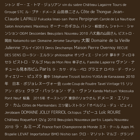
ントン
ギー・エ・トマ・ジュリアン
vin du sabre
Château Lagairre
Tours de
Jean-
山田恭二さん
Côte de Thongue
Groupe STC
ル・プチ・ドメーヌ
Claude LAPALU
Perpignan
Fukuoka Imao-san
Pierre
Carole de La Nautique
オーナーのギヨム
Salon Anonymes
Maximus
バトン・板垣さん
シャトー・シャ
ンション
OGM
Descombes Beaujolais Nouveau 2018
八丈島の山田さん
ビストロ・
大阪
Domaine de la Vieille
岡田
Nakamoto san
Domaine Jerome Saurigny
Julienne
Maison Pierre Overnoy
ブルイイ2013
Denis Deschamps
RECUE
DES SENS
ローラン・エルラン
philosophie
オリヴィエ・ジャンテ
夢キチ
フィロキ
ビストロ・マルゴ
Famille Lapierre
ヴァン・ナ
セラ
Mas de Mon Père
幸子さん
Paris
チュール見本市ビム
グラエナ
ラ・カサ・デル・ぺロ
ロペラ・デ・ヴァン
ティエリー・ピュズラ
Stéphane Tissot
2018
豊中
bistro YUIGA de Kanazawa
年 日本・ボジョレヌーヴォー会
cuvée Coup de Foudre
Tavel Vintage 15
リリ
クラブ・パッション・デュ・ヴァン
アン・ボシェ
Kanda Matsuri
Yokosuka
ドメーヌ・エリッ
Pont Neuf
桜島 2016年
オーストリア
東京のリョウさん
ク・カム
Côtes de Marmandais
三ツ星レストラン「オベルジュ・デュ・ピュイ」
Loïc ROURE
DOMAINE JOLLY FERRIOL
プピーユ
Jeroboam
Octopus
Château Roquefort
QV.g
2018 Beaujolais Nouveaux partis
Lapalu Nouveau
ラ・ルミーズ
2018
France Foot Championne de Monde
ミス・テール
Apps
M.
クロ・マソット
Bispalie
LEVAT
Importateur BMO
Nishio san
マルゴ・グランデ