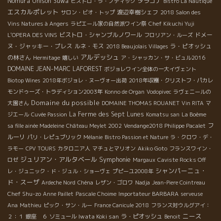
Nomura Unison Suwa
タラゴナ
ビストロ・ラ・ノティック
Bistro La Nautique
エスカルポレット
渡辺幸樹シェフ
サロン・ビオ・トップ
2018 Salon des
Vins Natures à Angers
ラピエール家の自然派ワイン祭
Chef Kikuchi Yuji
ビストロ・シャンブルノワール
ドメー
L'OPERA DES VINS
フロリアン・ルーズ
ヌ・ジャッキー・プレス
ルネ・モス
ラ・ピオッシュ
2018 Beaujolais Villages
アルデッシュ
の林さん
Hermitage
嬉しい
ア・シャッカン・サ・ビュル2016
DOMAINE JEAN-MARC LAFOREST
ボジョレワイン全体の一大イヴェント
Biotop Wines
2018年ボジョレ・ヌーヴォー出荷
2018年収穫・クリストフ・パカレ
モンドゥーズ・トラディション2003年
Konno de Organ
Vodopivec
ラヴェニールの
Domaine du possible
大園さん
DOMAINE THOMAS ROUANET
Vin RITA
マ
La Ferme des Sept Lunes
ジエール
Cuvée Passion
Komatsu san
La Boème
フ
sa fille ainée Madeleine
Château Meylet 2002
Vendange2018 Philippe Pacalet
ルーリ
パリ・レピュブリック
Mélanie
Bistro Passion et Nature
ラ・クロワ・デ・
ラモー
CPV TOURS
カタロニア人
マチュとマリオン
Akiko Goto
フランスワイン・
ジュリアン・アルタベール
Symphonie
ロゼ
Margaux
Caviste Rocks Off
シャンパーニュ・
レ・ジュニック・ド・ジュル・ショーヴェ
プピーユ2008年
ド・スーザ
Ardeche Nord
Chéna
レザン・ゴロワ
Nadja
Jean-Piere Cointreau
Chef Shu-zo
Anne Paillet
Pascale Choime
Importateur BARBARA
serveuse
Ana
Mathieu
ピック・サン・ルー
France Canicule 2018
フランス対ウルグアイ：
ニース
Iwata Koki san
ラ・ピオッシュ
２：１
銀座 ６
ソミュール
Benoit