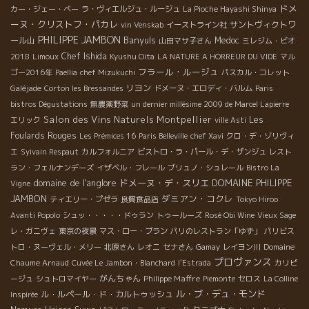
ドメ
カー・ジェー・ベー
ラ・ヴィエルジュ・ルージュ
La Pioche Hayashi Shinya
ーヌ・クリストフ・パカレ
サントヴィクトワ
vin Venskab
イーストライン社
PHILIPPE JAMBON
Banyuls
ール山
Medoc
山田マサ子さん
ミレジム・ビオ
Chef Ishida
2018
Limoux
Kyushu Oita
LA NATURE A HORREUR DU VIDE
マル
フラール・ルージュ
ゴー2016年
Paellia
chef Mizukuchi
パスカル・コレット
リヨン
Galéjade
Corton les Bressandes
ドメーヌ・エロディ・バルム
Paris
bistros Dégustations
無農薬野菜
un dernier millésime 2009 de Marcel Lapierre
Salon des Vins Naturels Montpellier
Les
エリック
ville Asti
Foulards Rouges
Les Prémices 16
Paris Belleville
chef Xavi
クロ・デ・ゾリヴィ
エ
Syivain Respaut
カルフォルニア
ビストロ・ラ・パール・デ・ザンジュ
レスト
ラン・フェルナンデーズ
イザベル・フレール
ブリュノ・シュレール
Bistro La
domaine de l'anglore
ドメーヌ・デ・スリエ
DOMAINE PHILIPPE
Vigne
JAMBON
ダミアン・コクレ
ティエリー・プゼラ
良質食品店
Tokyo Hiroo
Avanti Popolo
シュッ・・・・・ドゥラン
トゥールーズ
Rosé Obi Wine
Vieux Sage
レ・ガニヴェ
東京の夜景
マス・ロー・ブラン
パリのレストラン「ゆず」
パリビス
トロ・ヌーヴェル・メリー
北原さん
レオニ
セナさん
Gamay
レイヨン川
Domaine
プロヴァンス
Chaume Arnaud
Cuvée Le Jambon・Blanchard
l'Estrada
カリピ
がんちゃん
Philippe Maffre
ージュ
シュトロマイヤー
Piemonte
セロス
La Colline
ル・ブ・デュ・モンド
ル・ルペール・ド・カルトゥッシュ
Inspirée