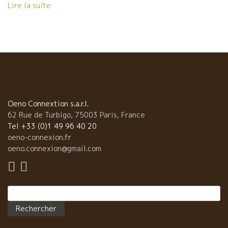
Shinoriの中山夫妻。 夢のような島、竹富島からは星のやの吉村さん
Lire la suite
が参加。 こんな豪華メンバーで一週間の旅にでます。 初日はシャ
ルル・ドゴール空港についてほぼ直行でここに来た。 皆、疲れ知ら
の元気さで、よく食べて、飲みました。
Oeno Connextion s.a.r.l.
62 Rue de Turbigo, 75003 Paris, France
Tel +33 (0)1 49 96 40 20
oeno-connexion.fr
oeno.connexion@gmail.com
Rechercher :