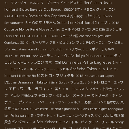
René Jean
Jean
ル・ラン・デュ・メルル
ラ・プラッツ
パリ・ビストロ
Foillard
Bistro Buvards
Clos Baquey
収穫2018年・ドミニック・ドゥラン
Domaine des Capriers
NAHA
ロイック
お好み焼き「パセミア」
Tokyo
Sebastien Chatillon
ＢＭＯのマサ子さん
Restaurants
オクトーブル
2018
René Mosse
Coupe de Monde
Abrieu
エールドゥロ
アぺロ
戸田社長
ミッシェル
Paris 1er
BODEGUILLA DE AL LADO
ジョージア国
chardonnay pétillant
Confianza 2016
ボジャリアン
アミ・ビュヴォン
フレンチレストラン・ラ・ピヨッ
Aux Amis Komatsu san
シュ
シャルル・アズナヴール
エスポア・しんかわ
タヴ
ムーラン・ナ・ヴァン
Tokyo Musashikoyama
Toulouse
Port du Thon
ェル
ビストロ・フラコン
Domaine La Petite Baigneuse
東京・広尾
シャト
Ardèche
Tokyo
Ｓａｉｎｔ-
ー・ロックフォール
ステファニー・ルッセル
Emilion
ビストロ・ブリュタル
Millésime Bio
2018 Nouveaux au Japon
L'Ecume
Uemura san
Taketomi jima
Bio
ル・ブリュエル
シャトレ
ロニス・エトワ
エドゥワール・ラフィット
レ
美人
エメ・コメラス
タンペット
試飲会フィリッ
デコンブ・ボジョレ・ヌーヴォー
カトリーヌ・ジャン
プ・パカレ
宗像シェフ
ボン
ラ・プティトゥ・ペペ
ニュイ・サン・ジョルジュ
野村ユニソンの藤木さん
東
YUZU
銀座 SOYA
Cuveé Précieuse
châtaignier de 600 ans
Paris night
Kanagawa
Loïc
自然派試
ken Fujisawa shi
ラ・プティトゥ・キューヴェ・カイウティヌ
ケケ
飲会ビオジョレーヌ
Bois Moisset
モンマルトル・ビス
サロン・リレエル
cepage
Aramon
マス・ド・ラ・フォン・ロンド
モルゴン１６
ロゼ・メティス
モトクッス