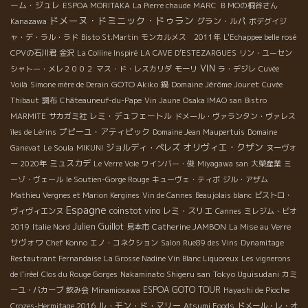
ーム・ジュレ
ESPOA MORITAKA
La Pierre chaude
MARC
ＢＭОの桐谷さん
ドメーヌ・ドミニック・ドゥラン
グラン・ルパ
Kanazawa
ボデグイジ
ャ・デ・ラル・ラド
Bisto St.Martin
モンカルメス 2011年
L'Echappee belle rosé
CPVの石川君
金沢
La Colline Inspiré
LA CAVE D’ESTEZARGUES
リン・ユーセン
VIN
シャトー・メレ２００２
マス・ド・レスカリダ
モーリ
ラ・デジレ
Cuvée
GOTO Akiko
Domaine Jérôme Jouret
Voilà
Simone mère de Derain
鍋
Cuvée
Thibaut
調布
Châteauneuf-du-Pape
Vin Jaune
Osaka IMAO san
Bistro
レミ・デュフェートル
MARMITE
サカガミ社
ドメール・ヴァランタン・ヴァレス
プピーユ・アティピック
îles de Lérins
Domaine Jean Maupertuis
Domaine
オリヴィエ・クザン
ジョルディ・ペレズ
Ganevat
Le Soula
MIKUNI
ヌーヴォ
ミュスカデ
ー 2020年
Le Verre Vole
ワインバー・俊
Miyagawa san
大榮産業
ミ
ーゾ・ヴェール
le Soutien-Gorge Rouge
キューヴェ・ティボ
ジル・アザム
Mathieu Vergnes et Marion Kergines
Vin de Cannes
Beaujolais blanc
ビストロ・
Espagne
coinstot vino
レミ・スリエ
ヴィヴィエンヌ
Cannes
ミレジム・ビオ
Julien Guillot
Catherine JAMBON
2019
Italie Nord
見本市
La Mise au Verre
サヴォワ
Chef Konno
エノ・コネクション
Salon Rue89 des Vins
Dynamitage
Restautrant Fernandaise
La Grosse Nadine Vin Blanc Liquoreux
Les vignerons
Tokyo Uguisudani
de l'iréel
Clos du Rouge Gorges
Nakaminato Shigeru san
カミ
ESPOA GOTO TOUR
ーユ・バカーブ
飲み会
Minamiosawa
Hayashi de Pioche
ル・モン・ド・マリー
Crozes-Hermitage 2016
Atsumi Foods
ドメール・レ・オ