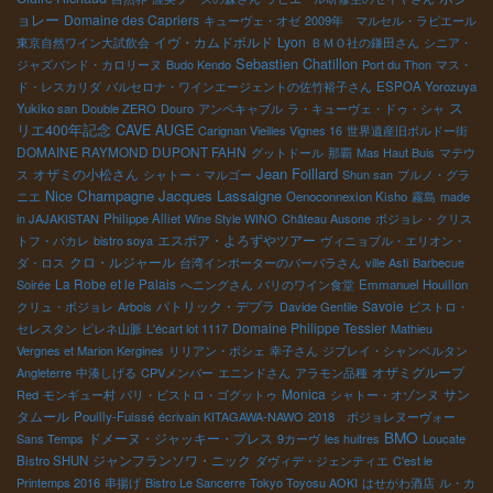
ョレー
Domaine des Capriers
キューヴェ・オゼ
2009年 マルセル・ラピエール
イヴ・カムドボルド
Lyon
東京自然ワイン大試飲会
ＢＭＯ社の鎌田さん
シニア・
Sebastien Chatillon
ジャズバンド・カロリーヌ
Budo Kendo
Port du Thon
マス・
ド・レスカリダ
バルセロナ・ワインエージェントの佐竹裕子さん
ESPOA Yorozuya
ス
Yukiko san
Double ZERO
Douro
アンペキャブル
ラ・キューヴェ・ドゥ・シャ
リエ400年記念
CAVE AUGE
Carignan Vieilles Vignes 16
世界遺産旧ボルドー街
DOMAINE RAYMOND DUPONT FAHN
グットドール
那覇
Mas Haut Buis
マテウ
Jean Foillard
オザミの小松さん
ス
シャトー・マルゴー
Shun san
ブルノ・グラ
Champagne Jacques Lassaigne
Nice
ニエ
Oenoconnexion Kisho
霧島
made
in JAJAKISTAN
Philippe Alliet
Wine Style WINO
Château Ausone
ボジョレ・クリス
エスポア・よろずやツアー
トフ・パカレ
bistro soya
ヴィニョブル・エリオン・
クロ・ルジャール
ダ・ロス
台湾インポーターのバーバラさん
ville Asti
Barbecue
La Robe et le Palais
Soirée
へニングさん
パリのワイン食堂
Emmanuel Houillon
パトリック・デプラ
Savoie
クリュ・ボジョレ
Arbois
Davide Gentile
ビストロ・
Domaine Philippe Tessier
セレスタン
ピレネ山脈
L'écart lot 1117
Mathieu
Vergnes et Marion Kergines
リリアン・ボシェ
幸子さん
ジブレイ・シャンベルタン
オザミグループ
Angleterre
中湊しげる
CPVメンバー
エニンドさん
アラモン品種
Monica
サン
Red
モンギュー村
パリ・ビストロ・ゴグットゥ
シャトー・オゾンヌ
タムール
Pouilly-Fuissé
écrivain KITAGAWA-NAWO
2018 ボジョレヌーヴォー
BMO
ドメーヌ・ジャッキー・プレス
Sans Temps
9カーヴ
les huitres
Loucate
ジャンフランソワ・ニック
Bistro SHUN
ダヴィデ・ジェンティエ
C'est le
Printemps 2016
串揚げ
Bistro Le Sancerre
Tokyo Toyosu AOKI
はせがわ酒店
ル・カ