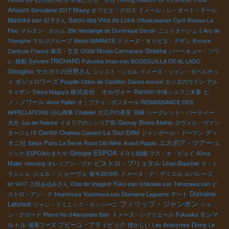
Amours
Sorcellerie 2017
Maury
オリビエ・クロス
ドメール・レ・オート・テール
Madoka san
Salon des Vins de Loire
紀子さん
OlivierJeantet
Cyril Alonso
La
Flou
マルタン・カルム
29e Vendange de Dominique Derain
ニュイタージュ
L'Arc de
Triomphe
マルゴグループ
Bistro MARMITE
ドメーヌ・オリビエ・クザン
Encore
Graena
Canicule France
東京・文京
OGM
Nicole Carmarans
バーベキュー・ソワ
レ
移動
Sylvere TRICHARD
Fukuoka Imao-san
BODEGUILLA DE AL LADO
Glouglou
サカガミの日野さん
ジュスト・シエル
ドメーヌ・ジャン・モペルチュ
ボジョロワーズ
イ
Poupille Côtes de Castillon
Danse encore
カンヌのワイン
アル
株式会社 オルヴォー
Ramon
ピ
ティザン
Tokyo Nagoya
中湊シェフご夫妻
ノ・ノワール
Anne Paillet
オ・プティ・ボンヌール
RENAISSANCE DES
APPELLATIONS
日仏商事
Chatelet
大江戸の夜景
宮崎
シークレット・パーティー
大分
Jus de Raisins
イタリアのシシリア島
Gamay
Bistro Atelier
タヴェル・ヴァン
Centre
La Tour Eiffel
ディ
タージュ15
Chateau Cassini
ジャンポール・ドーマン
エスポア・ツアー
オニ社
Seiya
Paris La Seine
Rosé Obi Wine
Avanti Popolo
エ
Groupe ESPOA
リック
ESPOAかまたや
ＡＯＣ組織
マス・オ・ビュイ
Alma
ビストロ・ブリュタル
Mater
Henning
オレリアン・プチ
Lilian Bauchet
ラ・ト
ジュル・ショーヴェ
ランシェ
新年2018年
ドメーヌ・デ・ザミエル
ルバレーズ
lot 1417
上田あゆみさん
Clos de Vougeot
Yuko-san
Ishikawa san
Takezawa san
ビ
Domaine
ストロ・アン・ク
Hoshinoya Yoshimura san
Domaine Laguerre
デート
フィリップ・ジャンボン
Laforest
ジャン・ドミニック・カッシーニ
ジャ
モンマ
ン・クロード
Pierre fils d'Alexandre Bain
ドメーヌ・レグリエール
Fukuoka
ルトル
プピーユ・アティピック
渥美フーズ
懐かしい
Les Anonymes
Diony
Le