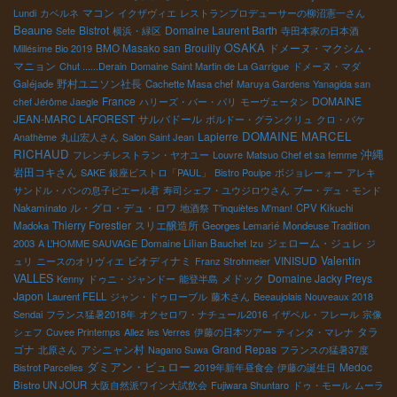
マコン
Lundi
カベルネ
イクザヴィエ
レストランプロデューサーの柳沼憲一さん
Beaune
Bistrot
Domaine Laurent Barth
Sete
横浜・緑区
寺田本家の日本酒
OSAKA
BMO Masako san
Brouilly
ドメーヌ・マクシム・
Millésime Bio 2019
マニョン
Chut ......Derain
Domaine Saint Martin de La Garrigue
ドメーヌ・マダ
野村ユニソン社長
Galéjade
Cachette Masa chef
Maruya Gardens Yanagida san
France
DOMAINE
chef Jérôme Jaegle
ハリーズ・バー・パリ
モーヴェータン
JEAN-MARC LAFOREST
サルバドール
ボルドー・グランクリュ
クロ・バケ
DOMAINE MARCEL
Lapierre
Anathème
丸山宏人さん
Salon Saint Jean
RICHAUD
沖縄
フレンチレストラン・ヤオユー
Louvre
Matsuo Chef et sa femme
岩田コキさん
SAKE
銀座ビストロ「PAUL」
Bistro Poulpe
ボジョレーォー
アレキ
サンドル・バンの息子ピエール君
寿司シェフ・ユウジロウさん
ブー・デュ・モンド
ル・グロ・デュ・ロワ
Nakaminato
地酒祭
T'inquiètes M'man!
CPV Kikuchi
Thierry Forestier
スリエ醸造所
Madoka
Georges Lemarié
Mondeuse Tradition
ジェローム・ジュレ
2003
A L’HOMME SAUVAGE
Domaine Lilian Bauchet
Izu
ジ
ビオディナミ
VINISUD
Valentin
ュリ
ニースのオリヴィエ
Franz Strohmeier
VALLES
メドック
Domaine Jacky Preys
Kenny
ドゥニ・ジャンドー
能登半島
Japon
Laurent FELL
ジャン・ドゥローブル
藤木さん
Beeaujolais Nouveaux 2018
Sendai
フランス猛暑2018年
オクセロワ・ナチュール2016
イザベル・フレール
宗像
タラ
シェフ
Cuvee Printemps
Allez les Verres
伊藤の日本ツアー
ティンタ・マレナ
ゴナ
アシニャン村
Grand Repas
北原さん
Nagano Suwa
フランスの猛暑37度
ダミアン・ビュロー
Medoc
Bistrot Parcelles
2019年新年昼食会
伊藤の誕生日
Bistro UN JOUR
大阪自然派ワイン大試飲会
Fujiwara Shuntaro
ドゥ・モール
ムーラ