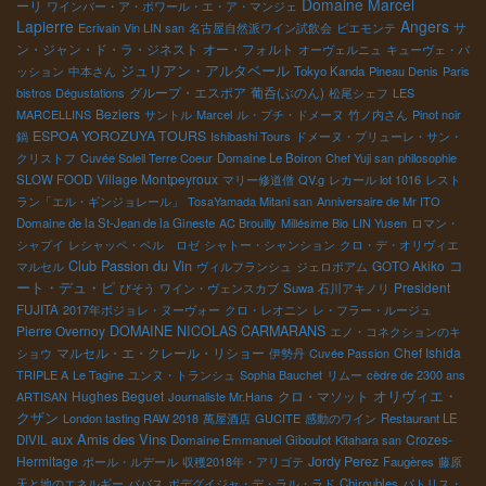
Domaine Marcel
ーリ
ワインバー・ア・ボワール・エ・ア・マンジェ
Lapierre
Angers
サ
Ecrivain Vin LIN san
名古屋自然派ワイン試飲会
ピエモンテ
ン・ジャン・ド・ラ・ジネスト
オー・フォルト
オーヴェルニュ
キューヴェ・パ
ジュリアン・アルタベール
ッション
中本さん
Tokyo Kanda
Pineau Denis
Paris
グループ・エスポア
葡呑(ぶのん)
bistros Dégustations
松尾シェフ
LES
Beziers
MARCELLINS
サントル
Marcel
ル・プチ・ドメーヌ
竹ノ内さん
Pinot noir
ESPOA YOROZUYA TOURS
鍋
Ishibashi Tours
ドメーヌ・プリューレ・サン・
クリストフ
Cuvée Soleil Terre Coeur
Domaine Le Boiron
Chef Yuji san
philosophie
Village Montpeyroux
SLOW FOOD
マリー修道僧
QV.g
レカール lot 1016
レスト
ラン「エル・ギンジョレール」
TosaYamada Mitani san
Anniversaire de Mr ITO
Domaine de la St-Jean de la Gineste
AC Brouilly
Millésime Bio
LIN Yusen
ロマン・
シャプイ
レシャッペ・ベル ロゼ
シャトー・シャンション
クロ・デ・オリヴィエ
Club Passion du Vin
コ
GOTO Akiko
マルセル
ヴィルフランシュ
ジェロボアム
ート・デュ・ピ
President
びそう
ワイン・ヴェンスカブ
Suwa
石川アキノリ
FUJITA
2017年ボジョレ・ヌーヴォー
クロ・レオニン
レ・フラー・ルージュ
Pierre Overnoy
DOMAINE NICOLAS CARMARANS
エノ・コネクションのキ
マルセル・エ・クレール・リショー
Chef Ishida
ショウ
伊勢丹
Cuvée Passion
TRIPLE A
Le Tagine
ユンヌ・トランシュ
Sophia Bauchet
リムー
cèdre de 2300 ans
オリヴィエ・
Hughes Beguet
クロ・マソット
ARTISAN
Journaliste Mr.Hans
クザン
London tasting RAW 2018
萬屋酒店
GUCITE
感動のワイン
Restaurant LE
aux Amis des Vins
Crozes-
DIVIL
Domaine Emmanuel Giboulot
Kitahara san
Hermitage
Jordy Perez
ポール・ルデール
収穫2018年・アリゴテ
Faugères
藤原
天と地のエネルギー
ババス
ボデグイジャ・デ・ラル・ラド
Chiroubles
パトリス・