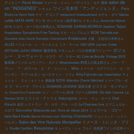
salon de
René Mosse
ディオニー
ドメーヌ・ジャン・バティスト・セナ
調布
vin ''INDIGENES''
ワイン見本市「アンディジェンヌ」
レキュム
Paris
Bistro Le Verre Volé
ケケ・デコンブ
restaurent Chateaubriand
ホテル・ボマ
Marius
マシモ
Laffitte
MATA HARI
サンマルタン経営者のレイモンさん
Auxerrois Nature
Taipei
2016
クロス・ロード社の有馬さん
DOMAINE SARNIN BERRUX
Septime
Importateur Symphonie Free Tasting
ロセ・パンプルムス
BOM Yamada san
Andalousie
Domaine Jean David
Domaine Chamonard
大阪 大近社の木村さん
ALLIQ
ペリエール・レ・ヴィエイユ
ミス・テール
VINI VERI
Leynes
Oriole
ボジョ
Julian Altaber
ARTIGAS
藤原幸也
マキシムス
パリの自然派ワインバー
レー・ヌーヴォー
ラ・クロワ・デ・ラモー
AC Cote de Brouilly
Vintage 2015
飯田橋メリメロ
ルヴィアン・ガメイ
Minamiosawa
料理人の高太郎さん
バー・ア・
ヴァン「ア・ボワール・エ・ア・マンジェ」
Miho
ドメーヌ・ステファニー・エ・ヴ
ァンサン・デブベルタン
セバスチャン・リフォ
Alliq Fujimoto san
Importateur
Ｐａ
ｓｃａｌ Ｃｏｌｅｔｔｅ
東銀座 SOYA
Attention Chenin Méchant
ドゥーブル・ゼ
ビストロ・モンマルト
ロ
ラ・ディーヴ・ブテイユ
DOMAINE LEONINE
坂田夫妻
ル
Go san
Grand Cru Frankstein
ピノ・ノワール 2016
プピーユ2008年
Cannes
La
ビストロ・アトリエ
Sakurajima
Remise 2018
コート・デュ・ローヌ
Chef
Kikuchi
金沢
レストラン ラ・カサ・デル・ぺロ
Le Chameau Ivre
エマニュエル・
ジェラール・ゴビー
ルロワ
Sommelier Matsumoto san
Terre de Volcan 2014
Gevrey-Chambertin
Italie Nord
Paellia
Baune Kentaro-san
リュショット・シャン
Salon des Vins Naturels Montpellier
ドメーヌ・ミレンヌ・ブリ
ベルタン
Beaujoloise
ュ
Poulille Castillon
キューヴェ・シャ
ブルイ
自然派ワインの日本イベ