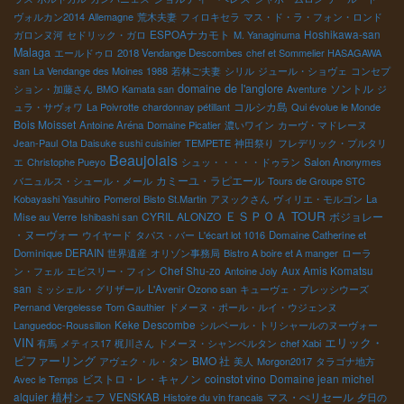
ヴォルカン2014
Allemagne
荒木夫妻
フィロキセラ
マス・ド・ラ・フォン・ロンド
ESPOAナカモト
Hoshikawa-san
ガロンヌ河
セドリック・ガロ
M. Yanaginuma
Malaga
エールドゥロ
2018 Vendange Descombes
chef et Sommelier HASAGAWA
san
La Vendange des Moines 1988
若林ご夫妻
シリル
ジュール・ショヴェ
コンセプ
domaine de l'anglore
ソントル
ション・加藤さん
BMO Kamata san
Aventure
ジ
コルシカ島
ュラ・サヴォワ
La Poivrotte
chardonnay pétillant
Qui évolue le Monde
Bois Moisset
Antoine Aréna
Domaine Picatier
濃いワイン
カーヴ・マドレーヌ
Jean-Paul
Ota Daisuke sushi cuisinier
TEMPETE
神田祭り
フレデリック・プルタリ
Beaujolais
エ
Christophe Pueyo
シュッ・・・・・ドゥラン
Salon Anonymes
カミーユ・ラピエール
バニュルス・シュール・メール
Tours de Groupe STC
Kobayashi Yasuhiro
Pomerol
Bisto St.Martin
アヌックさん
ヴィリエ・モルゴン
La
ＥＳＰＯＡ TOUR
CYRIL ALONZO
ボジョレー
Mise au Verre
Ishibashi san
・ヌーヴォー
ウイヤード
タパス・バー
L'écart lot 1016
Domaine Catherine et
Dominique DERAIN
世界遺産
オリゾン事務局
Bistro A boire et A manger
ローラ
Chef Shu-zo
Aux Amis Komatsu
ン・フェル
エピスリー・フィン
Antoine Joly
san
ミッシェル・グリザール
L'Avenir Ozono san
キューヴェ・プレッシウーズ
Pernand Vergelesse
Tom Gauthier
ドメーヌ・ポール・ルイ・ウジェンヌ
Keke Descombe
Languedoc-Roussillon
シルベール・トリシャールのヌーヴォー
VIN
エリック・
有馬
メティス17
梶川さん
ドメーヌ・シャンベルタン
chef Xabi
ピファーリング
BMO 社
アヴェク・ル・タン
美人
Morgon2017
タラゴナ地方
ビストロ・レ・キャノン
coinstot vino
Domaine jean michel
Avec le Temps
alquier
植村シェフ
マス・ぺリセール
VENSKAB
Histoire du vin francais
夕日の