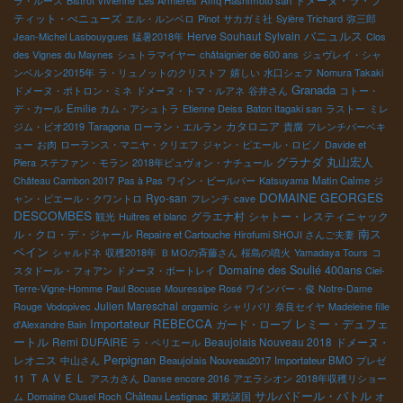
ドメーヌ・ラ・プ
ラ・ルース
Bistrot VIvienne
Les Armières
Alliq Hashimoto san
ティット・べニューズ
エル・ルンベロ
Pinot
サカガミ社
Sylère Trichard
弥三郎
バニュルス
Herve Souhaut
Sylvain
Jean-Michel Lasbouygues
猛暑2018年
Clos
des Vignes du Maynes
シュトラマイヤー
châtaignier de 600 ans
ジュヴレイ・シャ
ンベルタン2015年
ラ・リュノットのクリストフ
嬉しい
水口シェフ
Nomura Takaki
Granada
ドメーヌ・ポトロン・ミネ
ドメーヌ・トマ・ルアネ
谷井さん
コトー・
デ・カール
Emilie
カム・アシュトラ
Etienne Deiss
Baton Itagaki san
ラストー
ミレ
カタロニア
ジム・ビオ2019
Taragona
ローラン・エルラン
貴腐
フレンチバーベキ
ュー
お肉
ローランス・マニヤ・クリエフ
ジャン・ピエール・ロビノ
Davide et
グラナダ
丸山宏人
Piera
ステファン・モラン
2018年ビュヴォン・ナチュール
Château Cambon 2017
Pas à Pas
ワイン・ビールバー
Katsuyama
Matin Calme
ジ
DOMAINE GEORGES
Ryo-san
ャン・ピエール・クワントロ
フレンチ
cave
DESCOMBES
グラエナ村
シャトー・レスティニャック
観光
Huitres et blanc
南ス
ル・クロ・デ・ジャール
Repaire et Cartouche
Hirofumi SHOJI さんご夫妻
ペイン
シャルドネ
収穫2018年
ＢＭОの斉藤さん
桜島の噴火
Yamadaya Tours
コ
Domaine des Soulié 400ans
スタドール・フォアン
ドメーヌ・ボートレイ
Ciel-
Terre-Vigne-Homme
Paul Bocuse
Mouressipe Rosé
ワインバー・俊
Notre-Dame
Julien Mareschal
Rouge
Vodopivec
orgamic
シャリバリ
奈良セイヤ
Madeleine fille
Importateur REBECCA
レミー・デュフェ
ガード・ローブ
d'Alexandre Bain
ートル
Remi DUFAIRE
Beaujolais Nouveau 2018
ドメーヌ・
ラ・ペリエール
Perpignan
レオニス
中山さん
Beaujolais Nouveau2017
Importateur BMO
ブレゼ
ＴＡＶＥＬ
11
アスカさん
Danse encore 2016
アエラシオン
2018年収穫リショー
サルバドール・バトル
ム
Domaine Clusel Roch
Château Lestignac
東欧諸国
オ