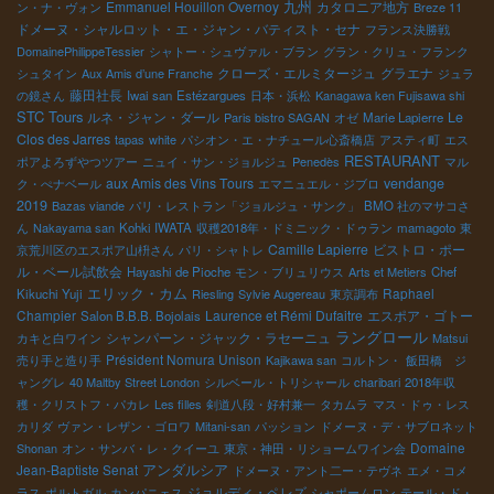
Emmanuel Houillon Overnoy
九州
カタロニア地方
ン・ナ・ヴォン
Breze 11
ドメーヌ・シャルロット・エ・ジャン・バティスト・セナ
フランス決勝戦
DomainePhilippeTessier
シャトー・シュヴァル・ブラン
グラン・クリュ・フランク
クローズ・エルミタージュ
グラエナ
シュタイン
Aux Amis d’une Franche
ジュラ
藤田社長
の鏡さん
Iwai san
Estézargues
日本・浜松
Kanagawa ken Fujisawa shi
STC Tours
ルネ・ジャン・ダール
Le
Paris bistro SAGAN
オゼ
Marie Lapierre
Clos des Jarres
tapas
white
パシオン・エ・ナチュール心斎橋店
アスティ町
エス
RESTAURANT
ポアよろずやつツアー
ニュイ・サン・ジョルジュ
Penedès
マル
aux Amis des Vins Tours
vendange
ク・ぺナベール
エマニュエル・ジブロ
2019
Bazas viande
パリ・レストラン「ジョルジュ・サンク」
BMO 社のマサコさ
ん
Nakayama san
Kohki IWATA
収穫2018年・ドミニック・ドゥラン
mamagoto
東
Camille Lapierre
ビストロ・ポー
京荒川区のエスポア山枡さん
パリ・シャトレ
ル・ベール試飲会
Hayashi de Pioche
モン・ブリュリウス
Arts et Metiers
Chef
エリック・カム
Raphael
Kikuchi Yuji
Riesling
Sylvie Augereau
東京調布
Champier
Laurence et Rémi Dufaitre
エスポア・ゴトー
Salon B.B.B. Bojolais
ラングロール
シャンパーン・ジャック・ラセーニュ
カキと白ワイン
Matsui
Président Nomura Unison
売り手と造り手
Kajikawa san
コルトン・
飯田橋 ジ
ャングレ
40 Maltby Street London
シルベール・トリシャール
charibari
2018年収
穫・クリストフ・パカレ
Les filles
剣道八段・好村兼一
タカムラ
マス・ドゥ・レス
カリダ
ヴァン・レザン・ゴロワ
Mitani-san
パッション
ドメーヌ・デ・サブロネット
Domaine
Shonan
オン・サンバ・レ・クイーユ
東京・神田・リショームワイン会
アンダルシア
Jean-Baptiste Senat
ドメーヌ・アント二ー・テヴネ
エメ・コメ
ジョルディ・ペレズ
ラス
ポルトガル
カンパニェス
シャポームロン
テール・ド・