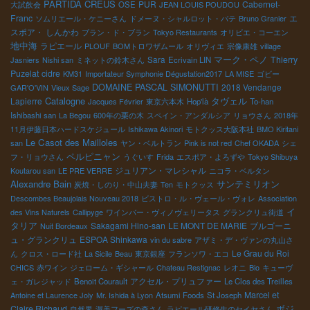
PARTIDA CREUS
PUR
Cabernet-
大試飲会
OSE
JEAN LOUIS POUDOU
Franc
エ
ソムリエール・ケニーさん
ドメーヌ・シャルロット・バテ
Bruno Granier
スポア・ しんかわ
ブラン・ド・ブラン
Tokyo Restaurants
オリビエ・コーエン
地中海
ラピエール
PLOUF
BOMトロワザムール
オリヴィエ
宗像康雄
village
マーク・ペノ
Sara
Thierry
Jasniers
Nishi san
ミネットの鈴木さん
Ecrivain LIN
Puzelat
cidre
KM31
Importateur Symphonie Dégustation2017
LA MISE
ゴビー
DOMAINE PASCAL SIMONUTTI
2018 Vendange
GAR'O'VIN
Vieux Sage
Catalogne
Lapierre
タヴェル
Jacques Février
東京六本木
Hop'là
To-han
Ishibashi san
La Begou
600年の栗の木
スペイン・アンダルシア
リョウさん
2018年
11月伊藤日本ハードスケジュール
Ishikawa Akinori
モトクッス大阪本社
BMO Kiritani
Le Casot des Mailloles
san
ヤン・ベルトラン
Pink is not red
Chef OKADA
シェ
ペルピニャン
フ・リョウさん
うぐいす
Frida
エスポア・よろずや
Tokyo Shibuya
ジュリアン・マレシャル
Koutarou san
LE PRE VERRE
ニコラ・ベルタン
Alexandre Bain
サンテミリオン
炭焼・しのり・中山夫妻
Ten
モトクッス
Descombes Beaujolais Nouveau 2018
ビストロ・ル・ヴェール・ヴォレ
Association
イ
des Vins Naturels
Callipyge
ワインバー・ヴィノヴェリータス
グランクリュ街道
タリア
Sakagami Hino-san
LE MONT DE MARIE
ブルゴーニ
Nuit Bordeaux
ュ・グランクリュ
ESPOA Shinkawa
vin du sabre
アザミ・デ・ヴァンの丸山さ
Le Grau du Roi
ん
クロス・ロード社
La Sicile
Beau
東京銀座
フランソワ・エコ
CHICS
赤ワイン
ジェローム・ギシャール
Chateau Restignac
レオニ
Bio
キューヴ
アクセル・プリュファー
ェ・ガレジャッド
Benoit Courault
Le Clos des Treilles
Marcel et
Antoine et Laurence Joly
Mr. Ishida à Lyon
Atsumi Foods
St Joseph
ボジ
Claire Richaud
自然界
渥美フーズの森さん
ラピエール研修生のセイヤさん