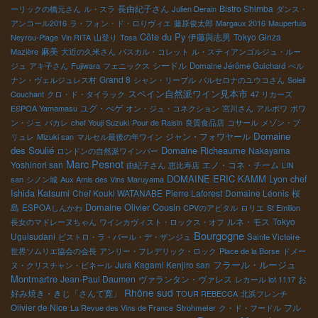
長由紀子さん
Bistro Shimba
ーリックの橋元さん
ル・スラ
Julien Derain
ダンス・
アンコール2016
ラ・フォン・ド・ロりヴィエ
藤原俊太郎
Margaux 2016
Maupertuis
Côte du Py
伊藤與志男
Tokyo Ginza
Neyrou-Plage
Vin RITA
山登り
Tosa
麻美
Mazière
大近の久米さん
パスカル・コレット
ル・スティアンゴルジュ・ルー
シードル
ジュ
アキ子さん
Fujiwara
フェニックス
Domaine Jérôme Guichard
ぺル
Grand 8
ナン・ヴェルジュレス村
シャン・リーブル
バルセロナのユウコさん
Soleil
スペイン自然派ワイン見本市
Couchant
クロ・ド・タイラック
47 リカーズ
ユグ・べゲ
ESPOA Yamamasu
オン・ジュ・コネクション
宮川さん
アルボワ
ポワ
ン・ジェ
パカレ
chef Youji Suzuki
Pour de Raisin
良質食品店
コサール
メゾン・ブ
Domaine
ジャン・フォワヤール
リュレ
Mizuki san
マルセル最後の年ワイン
des Soulié
Domaine Richeaume
Nakayama
ロンドンの自然派ワインバー
Marc Pesnot
Yoshinori san
エノ・コネ・チーム
由紀子さん
恵比寿店
LIN
DOMAINE ERIC KAMM
Lyon chef
san
シノン城
Aux Amis des Vins Maruyama
Ishida Katsumi
Chef Kouki WATANABE
Pierre Laforest
Domaine Léonis
桜
Domaine Olivier Cousin
島
ESPOAしんかわ
CPVのアビタル
ロリエ
St Emilion
ルネ・モス
Tokyo
長女のマドレーヌちゃん
ワインカヴィスト・ロックス・オフ
Bourgogne
Uguisudani
ビストロ・ラ・パール・デ・ザンジュ
Sainte Victoire
世界ソムリエ協会の会長
アンリー・フレデリック・ロック
Place de la Borse
ドメー
Jura Kagami Kenjiro san
フラール・ルージュ
ヌ・クリスチャン・ビネール
Montmartre
Jean-Paul Daumen
ヴァランタン・ヴァレス
お
レカール lot 1117
Rhône sud
好み焼き・きじ「さんて寛」
TOUR REBECCA
北浜フレンチ
Olivier de Nice
フル
La Revue des Vins de France
Strohmeier
ク・ド・フードル