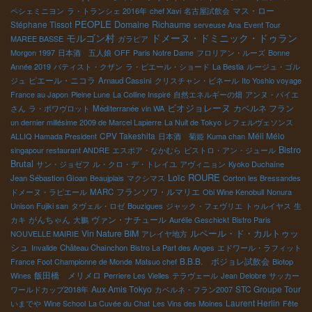
マス・ロー
ペシェミニヨン
ラ・トランシェ 2016年
chef Xavi
名古屋試飲会
PEOPLE
Stéphane Tissot
Domaine Richaume
serveuse Ana
Event Tour
モルゴン村
ドメーヌ・ドミニック・ドゥラン
MAREE BASSE
ガラピア
Morgon 1997
日本酒 五人娘
OFF
Paris Notre Dame
フロリアン・ルーズ
Bonne
Année 2019
バティスト・クザン
ラ・ピエール・ショード
La Bestia
ルージュ・ゴル
ピエール・ニコラ
ジュ
Arnaud Cassini
クリスチャン・ビネール
Ito Yoshio voyage
France au Japon
Pleine Lune
La Colline Inspiré
自然エネルギーの畑
アンヌ・パイエ
ビオジョレーヌ
カベルネ フラン
さん
ラ・ポワヴロット
Méditerranée
vin WA
un dernier millésime 2009 de Marcel Lapierre
La Nuit de Tokyo
レフェルヴェソンス
CPV Takeshita
Méli Mélo
ALLIQ Hamada President
日本酒 菊姫
Kuma chan
Bistro
singapour restaurant ANDRE
エスポア・なかむら
ビストロ・アン・ジュール
Brutal
サン・ジョゼフ
ル・クロ・デ・トレイユ
アヴィニョン
Kyoko Duchaîne
Loïc ROURE
Jean Sébastion Gioan
Beaujplais
マクシマス
Corton les Bressandes
フランソワ・ルマリエ
ドメーヌ・ラピエール
MARC
Obi Wine Kenobull
Nonura
Unison Fujiki san
タヴェル・ロゼ
Bouzigues
ジャック・フェヴリエ
トゥルイヤス
生
がんちゃん
ヴァン・ナチュール
カキ
大鵬
Aurélie Geschickt
Bistro Paris
ルペール・ド・カルトゥッ
Vin Nature BIM
NOUVELLE MAIRIE
アレイヤ地方
シュ
Invalide
Château Chainchon
Bistro La Part des Anges
エドワール・ラフィット
B.B.B. ボジョレ試飲会
France Foot Championne de Monde
Matsuo chef
Biotop
飯田橋 メリメロ
Wines
Perriere Les Vielles
テラヴェール
Jean Delobre
サッカー
Aux Amis Tokyo
STC Groupe Tour
ワールドカップ2018年
カベルネ・フラン2007
Laurent Herlin
いまでや
Wine School
La Cuvée du Chat
Les Vins des Moines
Fête