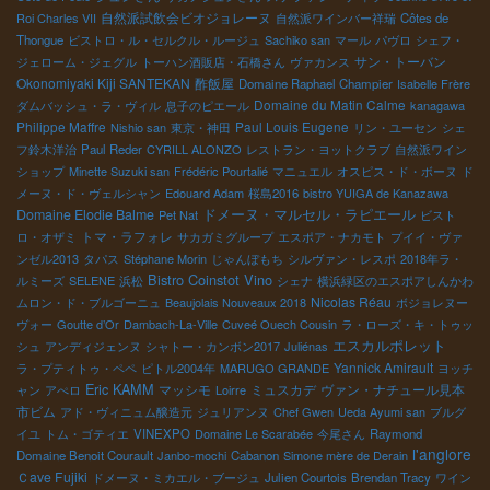
自然派試飲会ビオジョレーヌ
Roi Charles VII
自然派ワインバー祥瑞
Côtes de
Thongue
ビストロ・ル・セルクル・ルージュ
Sachiko san
マール
パヴロ
シェフ・
サン・トーバン
ジェローム・ジェグル
トーハン酒販店・石橋さん
ヴァカンス
Okonomiyaki Kiji SANTEKAN
酢飯屋
Domaine Raphael Champier
Isabelle Frère
Domaine du Matin Calme
ダムバッシュ・ラ・ヴィル
息子のピエール
kanagawa
Philippe Maffre
Paul Louis Eugene
Nishio san
東京・神田
リン・ユーセン
シェ
フ鈴木洋治
Paul Reder
CYRILL ALONZO
レストラン・ヨットクラブ
自然派ワイン
ショップ
Minette Suzuki san
Frédéric Pourtalié
マニュエル
オスピス・ド・ボーヌ
ド
メーヌ・ド・ヴェルシャン
Edouard Adam
桜島2016
bistro YUIGA de Kanazawa
ドメーヌ・マルセル・ラピエール
Domaine Elodie Balme
Pet Nat
ビスト
トマ・ラフォレ
ロ・オザミ
サカガミグループ
エスポア・ナカモト
プイイ・ヴァ
ンゼル2013
タパス
Stéphane Morin
じゃんぼもち
シルヴァン・レスポ
2018年ラ・
Bistro Coinstot Vino
ルミーズ
SELENE
浜松
シェナ
横浜緑区のエスポアしんかわ
Nicolas Réau
ムロン・ド・ブルゴーニュ
Beaujolais Nouveaux 2018
ボジョレヌー
ヴォー
Goutte d’Or
Dambach-La-Ville
Cuveé Ouech Cousin
ラ・ローズ・キ・トゥッ
エスカルポレット
シュ
アンディジェンヌ
シャトー・カンボン2017
Juliénas
Yannick Amirault
ラ・プティトゥ・ペペ
ピトル2004年
MARUGO GRANDE
ヨッチ
Eric KAMM
マッシモ
ミュスカデ
ヴァン・ナチュール見本
ャン
アぺロ
Loirre
市ビム
アド・ヴィニュム醸造元
ジュリアンヌ
Chef Gwen
Ueda Ayumi san
ブルグ
イユ
トム・ゴティエ
VINEXPO
Domaine Le Scarabée
今尾さん
Raymond
l'anglore
Domaine Benoit Courault
Janbo-mochi
Cabanon
Simone mère de Derain
Ｃave Fujiki
ドメーヌ・ミカエル・ブージュ
Julien Courtois
Brendan Tracy
ワイン