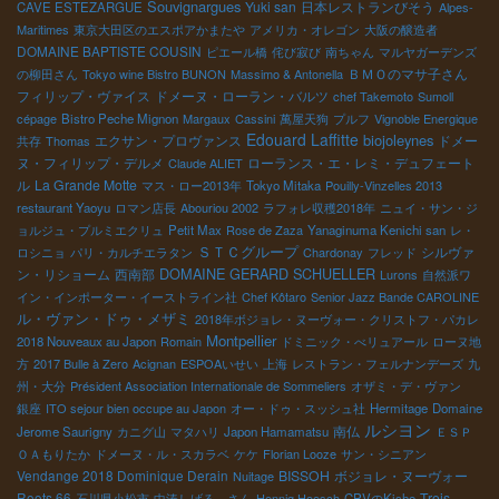
Souvignargues
Yuki san
日本レストランびそう
CAVE ESTEZARGUE
Alpes-
Maritimes
東京大田区のエスポアかまたや
アメリカ・オレゴン
大阪の醸造者
DOMAINE BAPTISTE COUSIN
ピエール橋
侘び寂び
南ちゃん
マルヤガーデンズ
ＢＭＯのマサ子さん
の柳田さん
Tokyo wine Bistro BUNON
Massimo & Antonella
フィリップ・ヴァイス
ドメーヌ・ローラン・バルツ
chef Takemoto
Sumoll
cépage
Bistro Peche Mignon
Margaux
Cassini
萬屋天狗
プルフ
Vignoble Energique
Edouard Laffitte
biojoleynes
エクサン・プロヴァンス
ドメー
共存
Thomas
ヌ・フィリップ・デルメ
ローランス・エ・レミ・デュフェート
Claude ALIET
ル
La Grande Motte
マス・ロー2013年
Tokyo Mitaka
Pouilly-Vinzelles 2013
restaurant Yaoyu
ロマン店長
Abouriou 2002
ラフォレ収穫2018年
ニュイ・サン・ジ
ョルジュ・プルミエクリュ
Petit Max
Rose de Zaza
Yanaginuma Kenichi san
レ・
ＳＴＣグループ
シルヴァ
ロシニョ
パリ・カルチエラタン
Chardonay
フレッド
DOMAINE GERARD SCHUELLER
ン・リショーム
西南部
Lurons
自然派ワ
イン・インポーター・イーストライン社
Chef Kôtaro
Senior Jazz Bande CAROLINE
ル・ヴァン・ドゥ・メザミ
2018年ボジョレ・ヌーヴォー・クリストフ・パカレ
Montpellier
2018 Nouveaux au Japon
Romain
ドミニック・べリュアール
ローヌ地
方
2017 Bulle à Zero
Acignan
ESPOAいせい
上海
レストラン・フェルナンデーズ
九
州・大分
Président Association Internationale de Sommeliers
オザミ・デ・ヴァン
銀座
ITO sejour bien occupe au Japon
オー・ドゥ・スッシュ社
Hermitage
Domaine
ルシヨン
南仏
Jerome Saurigny
カニグ山
マタハリ
Japon Hamamatsu
ＥＳＰ
ＯＡもりたか
ドメーヌ・ル・スカラベ
ケケ
Florian Looze
サン・シニアン
Vendange 2018 Dominique Derain
BISSOH
ボジョレ・ヌーヴォー
Nuitage
Roots 66
Trois
石川県小松市
中湊しげる さん
Hennig Hoesch
CPVのKisho