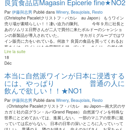
良質食品店Magasin Epicerie fine★NO2
Par
伊藤與志男
Publié dans
Winery
,
Beaujolais
,
Resto
(Christophe Pacaletクリストフ・パカレ au Japon） もうワイン
売り場が素晴らしい！！凄い迫力の陳列。 今年９月に社長と
あのソムリエ日野さんが二人で買付に来たボルドーのシャンショ
ンの新製品が導入されていた。 サカガミグループではワ
イン販売に力をいれている。何故？ 良質の食品を買ってくれるお
客さんは、ワインにも大変興味を持っている。 さらに、自然な造
Lire la suite
りのものに、本物度を評価してくれる客層が一致しているから。
18
毎年、社員をフランスまで研修、買付に出している。今年は社長
Déc
自ら買付ツアーに参加している。 ワインは偶然には、売れるよう
にならない。 自分達の足で畑を歩いて、健全な畑であること
本当に自然派ワインが日本に浸透する
を確認。トレサビリテーを証明できる自信。 そして、試飲して、
には、やっぱり 普通の人に
自分達のお客さんに合うことを確認。西南部の銘酒エリアン・ダ
ロスを紹介。 それを、チラシで即、お客さんに伝える。繰り返し
飲んで欲しい！！★NO1
伝える。 ワイン販売はこの長い時間をかけて仕込む期間が必要。
偶然には売れるようには決してならない。 単に、人気ワインを集
Par
伊藤與志男
Publié dans
Winery
,
Beaujolais
,
Resto
めただけの品揃えでは売れません。 一緒にやりませんか？
（Christophe Pacaletクリストフ・パカレ au Japon―南大沢のサ
カガミ社の店グラン・ルパGrand Repas） 自然派ワインを特殊な
世界にとどめておいては、進展しない。 一部のマニアの世界に籠
っていては広がらない。 日本の日常の深いところに入っていって
ほしい。 普通の人、隣のお姉さん、向えのおばさん、お兄ちゃん