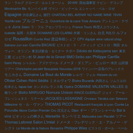
ラン・ラルグ
クローズ・エルミタージュ 2016年
国会議事堂
ケビン・デコンブ
Montmartre Bis
モンペイル村
ヴァン・ピックール
エシャッペ・ベル・ロゼ
Espagne
旅行
渋谷康弘さん
CHATEAU BEL AVENIR
NO NAME WINE
76VIN
ブルゴーニュ
Yoshiki san
Ouverture de la cave Trois Amours
アントニー・テヴ
Jura
ェネ
Salon
ラ・フル
アセンブラージュ
France Tours
料理人ユウジさん
台北
ルフォ
Isabelle
福岡・久留米
DOMAINE LES CLAPAS
作家・リンさん
R2L'O
Roussillon
ロゼ
渡辺幸樹シェフ
Cuvée Red
CPV équipe
wine naturel shop
Sakano Jun san
Camille BACAVE
ビストロ・ラ・ノティック
ビストロ・岡田
オル
Décès de Katsuyama san
ヴォー、オリゾン
東京試飲会・セミナー
チボー
東京
Philippe Carrille
St Jean de la Ginest
BMO Seiko san
三鷹
ピュピラン村
ドメーヌ・ダミアン・ビュロー
Saint-Peray
シャルル・アズナヴール
米沢
山田屋
ツアー
Chiristophe pacalet Beaujolais Nouveau 2018
ワインバー店長のアレックス
Domaine Le Bout du Monde
モニカさん
レルヴ・フォル
Histoire du vin
Olivier Cohen
Rémi Sédès
ミネルヴォワ
Bistro Buvards
内田さん
ソムリエの
DOMAINE VALENTIN VALLES
松本さん
tapas bar
カンヌのレランス島
Opéra
京
Nomura Unison
Bistro MARUGO
橋ランチ
RINCE GUERLUT
ジェイ・アール・
JACQUES LASSAIGNE
フレッシュネス・リテール
Orveaux Tanaka san
Selosse
THOMAS PICOT
セ・ル・ヴァン
Millesime
Restaurant français à Lyon
Cuvée La
ギー・ブランシャール
Bar à
Poivrotte
Aloxe Corton Premier Cru
庄元さん
Dijon
モンペリエ
vins
ピオッシュの林さん
Marseille
ツアー
Matsuoka san
Pacalet
Salon L'irréel
Thomas Laforest
ドメーヌ・フレデリック・エ・アルノー・ゲ
シクト
Philippe Wies
Le Monde de la Nature
Bonastre
ビストロ・ポール・ベール