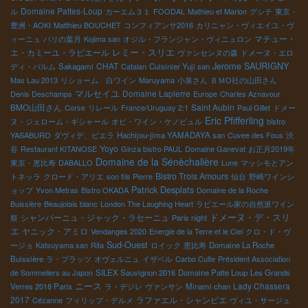
Domaine Pattes-Loup
ル
カーエム３１
FOODAL
Mathieu et Marion
グシテ
東京・
豊洲・AOKI
Matthieu BOUCHET
コンフィアンサ2016
カリニャン・ヴィエイユ・ヴ
マチュー・
ィーニュ
パリの葉月
Kojima san
オジル・フランジャン・ヴィニュロン
レミー・スリエ
エ・カミーユ・ラピエール
ヴァンセンヌの森
ドメーヌ・エロ
Jerome SAURIGNY
CHAT
ディ・バルム
Sakagami
Catalan
Cuisinier Yuji san
Mas Lau 2013
リショーム 白ワイン
Maruyama
小泉さん
ＢＭО社の山田さん
マルセイユ
Domaine Lapierre
Denis Deschamps
Europe
Charles Aznavour
BMO山田さん
Saint Aubin
Corse
リレール
France/Uruguay 2:1
Paul Gillet
ドメー
Eric Pfifferling
ヌ・ジェローム・ギシャール
オビ・ワイン・ケノビュル
bistro
YASABURO
ダヴィデ、ピエラ
Hachijou-jima YAMADAYA san
Cuvee des Fous
渋
Yoyo
谷
Restaurant KITANOSE
Ginza bistro PAUL
Domaine Ganevat
お正月2019年
Domaine de la Sénèchalière
東京・恵比寿
DABALLO
Lune
マッシモとアン
Bistro Trois Amours
トネッラ
クロード・アリエ
son fils Pierre
仙台
野崎ワインシ
Patrick Desplats
ョップ
Yvon Metras
Bistro OKADA
Domaine de la Roche
Buissière
Beaujolais blanc
London The Laughing Heart
ラピエール家の自然派ワイン
ドメーヌ・デ・スリ
シャンパーニュ・ジャック・ラセーニュ
祭
Paris night
エ
ヤニック・アミロ
Vendanges 2020
Energie de la Terre et le Ciel
クロ・ド・ヴ
Sud-Ouest
ージョ
Katsuyama san
Rita
ロイック
恵比寿
Domaine La Roche
Buissière
ラ・プラッツ
オヴェルニュ
イザベル
Carbo Culte
Président Association
de Sommeliers au Japon
SILEX Sauvignon 2016
Domaine Patte Loup
Les Grands
ニース
Lady Chassera
Verres 2018 Paris
ラ・デジレ
ヴァンサン
Minami chan
2017
ラファエル・シャンピエ
Cézanne
フィリップ・デルメ
ヴィユ・サージュ