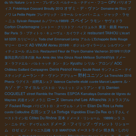
CPV パリオフ
du Vin Nature
シャトー・プレザンス
ベルナール・ナディー・フコー
オザミ・デ・ヴァン
ィス
Frédérique Cossard
Brouilly 2013
Domaine de l'Ecu
ブ
シャンパ－ニュ・ジャック・ラセ
ノワ
La Petite Pépée
フレデリック・コサール
スペイン
－ニュ
ラモン・サヴェドラ
Syivain Respaut
ルノワール1989年
Corton Charlemagne
東京・銀座
シャトー・クリストフ・ペイリュルス
Harrys
restaurant TAIHOU
Bar Paris
ラ・プティトゥ・キューヴェ・カイウティヌ
L'écart
lot 0205
カリピージュ
Toda chef
Emmanuel Leroy
アルル
L'Echappée Belle Rouge
AD VINUM
マリー・ローズ
Abrieu
2018年・ボジョレヴィラージュ
シルヴァン・デ
ィティエール
ポムロル
Restaurent Fleur de Thym
Domaine Vacheron
2018年11月伊
Sumeshiya
藤與志男の日本の旅
Aux Amis des Vins Ginza
Rosé Métisse
ドメー
Kyushu
シリル・アロンゾ
AOC
ヌ・ラファエル・バルトゥッチ
タン・タン
Denis Pesnot
Château Gaillard
Campagnes
Rémy Soulié Rosé
サンフォニー・テイ
野村ユニソン
ムーラン・ナ・ヴァン
スティング
アブリュー
La Trenchée 2016
ル・
Phenix
ウグイス・紺野真シェフ
Valence Cachette etoilé
cuvée Marcel Lapierre
カゾ・デ・マイヨル
ジュリアン・ギヨ
Damien
ビストロ・マルミット
COQUELET
street Rambla
the Thames
ESPOA Kamataya
Domaine de Vignes du
ローヌ
Les Affranchis
ストラスブル
Maynes
武道オンズ
メラニ
Uemura chef
グ
Elian Da Ros
Foulard Rouge
パリビストロ・ヌーヴェル・メリー
La Petite
石田シェフ
La Tortuga
cuvée Cailloutine
Vignobles Elian Da Ros
ゆう子さん
イ
Côtes Du Rhône
宮本
ーストライン社
ドメーヌ・リショーム 1989年シラ
ユ
ドメーヌ・フィリップ・ヴァレット
リショー
ン・ニル
デビ・ディヴェルス
ム ロゼ
イーストライン
焼き鳥・しのり
ピノ・ドゥニス品種
リタ
MANTOVA