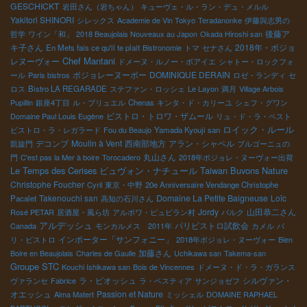
GESCHICKT
岩田さん（岩ちゃん）
キューヴェ・ル・ラン・デュ・メルル
Yakitori SHINORI
シレックス
Academie de Vin Tokyo
Teradanonke
伊藤與志男の
後藤ア
哲学
ワイン「和」
2018 Beaujolais Nouveaux au Japon
Okada Hiroshi san
キ子さん
2018年・ボジョ
En Mets fais ce qu'il te plait
Bistronomie
トマ
セナさん
Chef Mantani
レヌーヴォー
ドメーヌ・ルノー・ボアイエ
シャトー・ロックフォ
ボジョレーヌーボー
DOMINIQUE DERAIN
ール
Paris bistros
ロゼ・ランディ
セ
ロス
Bistro LA REGARADE
ステファン・ロッシェ
Le Layon
満月
Village Arbois
Pupillin
銀座4丁目
ル・ブリュエル
Chenas
キンタ・ド・カリーユ
シェフ・グワン
ビストロ・トロワ・ザムール
Domaine Paul Louis Eugène
リュ・ド・ラ・ペスト
ロイック・ルール
ビストロ・ラ・レガラード
Fou du Beaujo
Yamada Kyouji san
デコンブ
Moulin à Vent
西南部地方
アラン・シャペル
凱旋門
ブルゴーニュの
丸山さん
門
C'est pas la Mer à boire
Torocadero
2018年ボジョレ・ヌーヴォー出荷
Le Temps des Cerises
ビュヴォン・ナチュール
Taiwan Buvons Nature
Christophe Foucher
Cyril
東京・中野
20e Anniversaire Vendange Christophe
Takenouchi san
Domaine La Petite Baigneuse
Loïc
Pacalet
高知の石川さん
Jordy
山田恭二さん
Rosé PETAR
居酒屋・風ら坊
アルボワ・ピュピラン村
パルク
アルデッシュ
パリビストロ試飲会
Canada
モンカルメス 2011年
カメル
パ
インポーター「サンフォニー」
リ・ビストロ
2018年ボジョレ・ヌーヴォー
Bien
加藤さん
Boire en Beaujolais
Charles de Gaulle
Uchikawa san
Takema-san
Groupe STC
Kouchi Ishikawa san
Bois de Vincennes
ドメーヌ・ド・ラ・ガランス
ラ・ピオッシュ
シルヴァン・
ヴァランセ
Fabrice
ラ・ベスティア
サンジョゼフ
オエッシュ
Passion et Nature
Alma Matert
ミッシェル
DOMAINE RAPHAEL