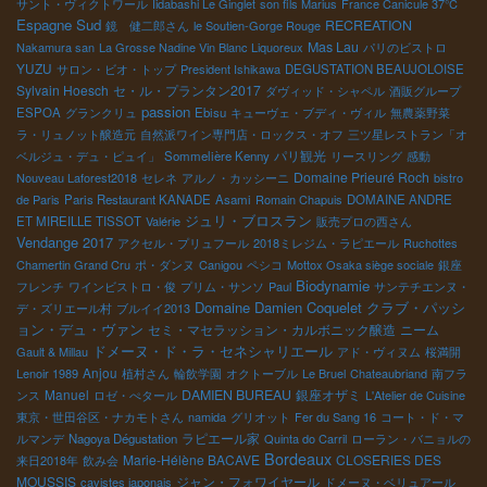
サント・ヴィクトワール
Iidabashi Le Ginglet
son fils Marius
France Canicule 37℃
Espagne Sud
RECREATION
鏡 健二郎さん
le Soutien-Gorge Rouge
Mas Lau
Nakamura san
La Grosse Nadine Vin Blanc Liquoreux
パリのビストロ
YUZU
サロン・ビオ・トップ
President Ishikawa
DEGUSTATION BEAUJOLOISE
Sylvain Hoesch
セ・ル・プランタン2017
ダヴィッド・シャペル
酒販グループ
passion
ESPOA
グランクリュ
Ebisu
キューヴェ・ブディ・ヴィル
無農薬野菜
ラ・リュノット醸造元
自然派ワイン専門店・ロックス・オフ
三ツ星レストラン「オ
パリ観光
ベルジュ・デュ・ピュイ」
Sommelière Kenny
リースリング
感動
Domaine Prieuré Roch
Nouveau Laforest2018
セレネ
アルノ・カッシーニ
bistro
de Paris
Paris Restaurant KANADE
Asami
Romain Chapuis
DOMAINE ANDRE
ジュリ・ブロスラン
ET MIREILLE TISSOT
Valérie
販売プロの西さん
Vendange 2017
アクセル・プリュフール
2018ミレジム・ラピエール
Ruchottes
Chamertin Grand Cru
ポ・ダンヌ
Canigou
ペシコ
Mottox Osaka siège sociale
銀座
Biodynamie
フレンチ
ワインビストロ・俊
プリム・サンソ
Paul
サンテチエンヌ・
Domaine Damien Coquelet
クラブ・パッシ
デ・ズリエール村
ブルイイ2013
ョン・デュ・ヴァン
セミ・マセラッション・カルボニック醸造
ニーム
ドメーヌ・ド・ラ・セネシャリエール
Gault & Millau
アド・ヴィヌム
桜満開
Anjou
Lenoir 1989
植村さん
輪飲学園
オクトーブル
Le Bruel
Chateaubriand
南フラ
Manuel
DAMIEN BUREAU
銀座オザミ
ンス
ロゼ・ぺタール
L'Atelier de Cuisine
東京・世田谷区・ナカモトさん
namida
グリオット
Fer du Sang 16
コート・ド・マ
ラピエール家
ルマンデ
Nagoya Dégustation
Quinta do Carril
ローラン・バニョルの
Bordeaux
Marie-Hélène BACAVE
CLOSERIES DES
来日2018年
飲み会
MOUSSIS
ジャン・フォワイヤール
cavistes japonais
ドメーヌ・ベリュアール