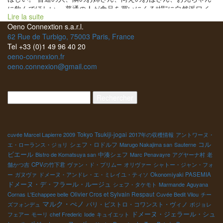
に飲んでほしい。 普通の人が食品を買いにくる“場”に自然派ワイ
Lire la suite
ンを置けないものか？ そして、手に取って、買ってもらえるよう
Oeno Connextion s.a.r.l.
にならないか？ この実現こそが、日本の日常の深いところにまで
62 Rue de Turbigo, 75003 Paris, France
自然派ワインを広めることに繋がる。 誰かがやらなければ進んで
Tel +33 (0)1 49 96 40 20
いかない。 日本には、良質な食品、本物指向の食品を販売して採
oeno-connexion.fr
算を合わせる質販小売店（Epicerie fine）が存在する。 BMO社の
oeno.connexion@gmail.com
山田恭路さんが組織するSTCグループがある。 良質な食品を買い
にくる普通の人に、自然派ワインを普通のワインとして販売して
いるお店が日本中にある。 今日は東京、京王線の南大沢にあるサ
Rechercher :
カガミグループの良質食品を販売する店Grand Repasグラン・ル
パ店にやって来た。 お店のウィンドウにクリスト・パカレの
写真が一杯貼られていた。クリスト来店の告知看板も。クリスト
フもビックリ。 店長さんの荻野さんと店内見学。高品質な食
Tokyo Tsukiji-jogai
cuvée Marcel Lapierre 2009
2017年の収穫情報
アントワーヌ・
品、生鮮の新鮮さに、元料理人のクリストフは驚き。 フランスで
コル
シェフ・ロドルフ
エ・ローランス・ジョリ
Marugo Nakajima san
Sauterne
は考えられない食品の鮮度とプレゼンテーションに驚きのクリス
ビエール
中湊シェフ
Bistro de Komatsuya san
Marc Penavayre
アグヤーナ村
老
トフ。流石のサカガミ。 BMOの山田恭路さんの指導を早くから取
舗かつ吉
CPVの竹下君
ヴァン・ド・プリムー
オリヴァー
シャトー・ジャン・フォ
り入れているサカガミグループ。 お酒売り場で私もビッ
ー
ガヌヴァ
ドメーヌ・アンドレ・エ・ミレイユ・ティソ
Okonomiyaki PASEMIA
クリ。何と寺田本家の自然派日本酒がずらり揃っている。 醍醐の
ドメーヌ・デ・フラール・ルージュ
シェフ・タケモト
Marmande
Aguyana
しずくがあるに感激。私も一本買ってしまった。本当は沢山買っ
Olivier Cros et Sylvain Respaut
Cornas
L'Echappee belle
Cuvée Bedit Vilou
チー
てフランスに持って帰りたい日本酒。 荻野さんの自慢顔。もう何
マルク・ぺノ
パリ・ビストロ・コワンスト・ヴィノ
ズフォンデュ
ボジョレ
回も訪問しているとのこと。流石のサカガミ！
ドメーヌ・ジェラール・シュ
フェアー
モーリ
chef Frederic
Iode
キュイエット
私の個人的な驚き。 静岡の出身の私はやはり