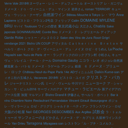
Verre Vole
2018年ヌーヴォー・レミー・デュフェートル
オーストリア
レ・ガニヴェ
ドメーヌ・ドゥ・ヴィーニュ・デュ・マインヌ
岩井さん
roman 'TERROIR'
キュー
自然派ワイン
レ・マウ
ヴェ・ウッシュ・クーザン
Bâteau Mouche à Tokyo
Anne
DOMAINE MYLENE
Lapierre
ビストロ・フラコン2号店
フィリップ
Calim
BRU
東京武蔵小山
Chablis
ヤバイ
Toulouse
ワインの歴史
大江さん
Sake
japonais GONINMUSUME
Cuvée Bou
ドメーヌ・ド・レグリエール
ディアック
Garde Robe
シャトー・メレ２００２
Salon des Vins de Jura
Rosé Grigri
vendange 2021
Bistro UN COUP
アヴィタル
Ｃａｔｈｅｒｉｎｅ Ｂｒｅｔｏｎ
サ
ぺルリ・ポぺト
クロ・デ・ヴィーニュー・デュ・メイヌ
ロゼ・そうめん
La Pioche
Hayashi san
Yuzu de Paris
オー・ラングドックのロックブラン村
小松さん
キュー
Domaine Gauby
ニコラ・レオ
ヴェ・ソレイユ・テール・クール
ボジョレ自然派
ドメーヌ・プリュー
醸造家
ル・バトセ
ドメーヌ・ラゲール
アンジュ
銀座 ６
レ・ロック
Château-Neuf-du-Pape
Paris 14e
ADヴィニュム社
Daikin Kume-san
デ
クリストフ・パカ
ィオニ社の玉城さん
Vacances
2018年
ビストロ・ユイガ
レ
ニューヨーク
ジャーナリスト・ハン氏
ミーゾ・ヴェール
中川マリ
ア・シャッ
マチュー・ラピエール
カン・サ・ビュル2016
サーヴィスのアナ
新アイデアの
ブース位置
加賀
マルマンド
Bistro Grand 8
伊藤さん
サぺルリ・ポペット
Bar à
vins Chambre Noire
Restautrant Fernandaise
Vincent Girault
Boourgogne
ボジョ
レ・ヴィラージュ
ロゼ・グリグリ
シャルドネ・ペティアン
フランスワイン・ロゼ
試飲会
大阪の小松屋
GEORGES DESCOMBES
Neil
Aux Argillas
ラ・トォル
サンフォニーのまどかさん
トゥーガ
ドメーヌ・デ・カプリエ
久留米ワインスク
Tarragona
ール
Yan Drieu
Miyagawa san
レストラン「ル・プチ・コメルス」