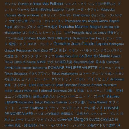
Mas Pellisser
ボジョレ
Cuveé Le Rollier
シャント・クク
ソムリエの日野さん
ア
レ・レ・ヴェール
2018 millésime Lapierre
マルティーヌ・ラフォレ
Yokosuka
L'Ecume
Rémy et Olivier
オリヴィエ・クーザン
Chef Konno
ヴォンゴレ・スパゲテ
ィ
大阪うずら屋
プピーユ・カスティヨン
Promenade des Anglais
Abriou
Saperli
Domaine Maxime Magnon
ロワール地方
Popet
ボジョレブラン
Asuka san
chardonnay
ヨシキさん
レミー・スリエ ロゼ
François Ecot
La Louce
世界ピノ・
Catalunya
ノワール会議
Château Meylet 2002
Grand Cru
Tam Tam
レザン・ゴロ
Domaine Jean-Claude Lapalu
菊池シェフ
ワ
ロマネ・コンティ
Sakagami
ボジョレ
イヤン・ベルトラン
Groupe
Restaurant Yacht Club
フランスワイン
Le Bout du Monde
の歴史
ル・タジンヌ
ポン・ヌッフ
Bistro Paul Bert
Camel
Tokyo Chofu
le couple ARAKI
サボリの鎌田夫妻
Alexendre Bain
見本市
Sumiyaki
DOMAINE PHILIPPE VALETTE
SHINORI le couple Nakayama
ピエール・アリエ
Tokyo Setagaya
イタリアワイン
Tokyo Arakawa-ku
コトー・デュ・レイヨン
リヨン
プイイヒュメ
クリストッフ・パカレ
の石田さん
ピック・サン・ルー
Jeroboam
Jules Chauvet
酒屋・よろずや
Le Soula
Domaine Chaume Arnaud
Pourriture
Laforest Nouveau 2018
野村
Noble
Osaka IMAO san
京都・レストラン「大鵬」
Mathieu
ユニソン諏訪本社
シャンパーニュ・ド・スーザ
故勝山晋作さん
Lapierre
エリッ
Kanazawa
Tokyo Koto-ku Oshima
ランブラ通り
Tanta Marena
ク・ド・スーザ
FUJIMARU
アラン・カステックス
ナルボンヌ
DOMAINE
DE MONTCALMES
パシオン心斎橋店
寿司職人・大田大介
ジャッキー・プレス
川
Morgon
村さん
オーナシェフ・シャヴィさん
Cuveé WA
CUVEE CAMILLE 16
Chéna
東京・築地場外
ジャン・セバスチャン・ジョアン
お酒のアトリエ吉祥
LA