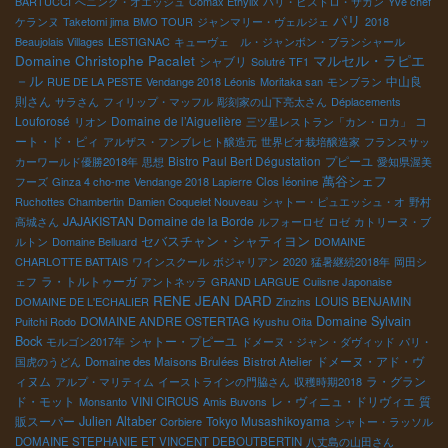
BARTUCCI
へニング・オエッシュ
Comax Ethylix
パリ・ビストロ・サガン
Yve chef
パリ
ケランヌ
Taketomi jima
BMO TOUR
ジャンマリー・ヴェルジェ
2018
Beaujolais Villages
LESTIGNAC
キューヴェ ル・ジャンボン・ブランシャール
マルセル・ラピエ
Domaine Christophe Pacalet
シャブリ
Solutré
TF1
－ル
中山良
RUE DE LA PESTE
Vendange 2018 Léonis
Moritaka san
モンブラン
則さん
サラさん
フィリップ・マッフル
彫刻家の山下亮太さん
Déplacements
Louforosé
Domaine de l’Aiguelière
コ
リオン
三ツ星レストラン「カン・ロカ」
ート・ド・ピィ
アルザス・フンブレヒト醸造元
世界ビオ栽培醸造家
フランスサッ
Bistro Paul Bert Dégustation
プピーユ
カーワールド優勝2018年
思想
愛知県渥美
萬谷シェフ
フーズ
Ginza 4 cho-me
Vendange 2018 Lapierre
Clos léonine
Ruchottes Chambertin
Damien Coquelet Nouveau
シャトー・ピュエッシュ・オ
野村
JAJAKISTAN
Domaine de la Borde
高城さん
ルフォーロゼ
ロゼ
カトリーヌ・ブ
セバスチャン・シャティヨン
ルトン
Domaine Belluard
DOMAINE
CHARLOTTE BATTAIS
ワインスクール
ボジャリアン
2020
猛暑継続2018年
岡田シ
ラ・トルトゥーガ
ェフ
アントネッラ
GRAND LARGUE
Cuiisne Japonaise
RENE JEAN DARD
DOMAINE DE L'ECHALIER
Zinzins
LOUIS BENJAMIN
Domaine Sylvain
DOMAINE ANDRE OSTERTAG
Puitchi Rodo
Kyushu Oita
Bock
シャトー・プピーユ
モルゴン2017年
ドメーヌ・ジャン・ダヴィッド
パリ・
ドメーヌ・アド・ヴ
国虎のうどん
Domaine des Maisons Brulées
Bistrot Atelier
ィヌム
ラ・グラン
アルプ・マリティム
イーストラインの門脇さん
収穫時期2018
ド・モット
レ・ヴィニュ・ドリヴィエ
質
Monsanto
VINI CIRCUS
Amis Buvons
販スーパー
Julien Altaber
Tokyo Musashikoyama
Corbiere
シャトー・ラッソル
DOMAINE STEPHANIE ET VINCENT DEBOUTBERTIN
八丈島の山田さん