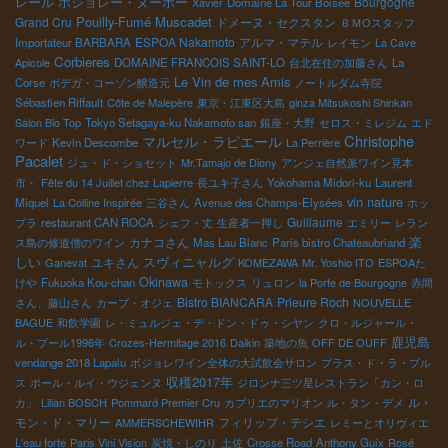
レール
ボジョレー・ヌーボー
Bourgogne
Xavier
Domaine La Tour Boisée
お茶に興味がある。 何と私の中学の同級生である小柳君の会社の
Pouilly-Fumé
Muscadet
Grand Cru
ドメーヌ・セクスタン
ＢＭОスタッフ
お茶を発見。 中学時代、私は剣道部の部長、小柳君は副部長で剣
ESPOA Nakamoto
アルマ・マテル
Importateur BARBARA
レイモン
La Cave
を一緒に交えた仲間だった。 嬉しいかぎり。 醤油やお酢だけでも
Corbieres
Apicole
DOMAINE FRANCOIS SAINT-LO
台北在住の加藤さん
La
これだけの種類が並んでいる。 それぞれの食品、調味料の高
Le Vin de mes Amis
Corse
ボデガ・コーゾン醸造元
ノートルダム寺院
品質ものが多く、選択の楽しみがある。 フランスに持って帰りた
Sébastien Riffault
Côte de Malepère
東京・江東区大島
ginza Mitsukoshi Shinkan
い食材が多い。 幾つか購入。 こんな商品が揃ているお店なら こん
Salon Bio Top
Tokyo Setagaya-ku Nakamoto san
銀座・大野
セロス・ミレジム
エド
な商品を買いにくるお客さんなら 自然派ワイン、本物ワインがピ
Christophe
マルセル・ラピエール
ワード
Kevin Descombe
La Perrière
タリとくる。 .私の個人的な驚き。 静岡の出身の私はやはりお茶に
Pacalet
ジュ・ド・ショセット
Mr.Tamajo de Diony
アンジェ自然派ワイン見本
興味がある。 何と私の中学の同級生である小柳君の会社のお茶を
市・
Fête du 14 Juillet chez Lapierre
長ユキ子さん
Yokohama Midori-ku
Laurent
発見。 中学時代、私は剣道部の部長、小柳君は副部長で剣を一緒
vin nature
Miquel
La Colline Inspirée
三谷さん
Avenue des Champs-Elysées
ホッ
に交えた仲間だった。嬉しいかぎり。
Guillaume
プラ
restaurant CAN ROCA
シェフ・丈
生産者一押し
エミリー
レラン
楽
カナコさん
ス島の修道僧のワイン
Mas Lau Blanc
Paris bistro Chateaubriand
しい
ユキさん
スヴィニャルグ
Ganevat
KOMEZAWA
Mr. Yoshio ITO
ESPOAた
Okinawa
けや
Fukuoka Kou-chan
モトックス
リュロン
la Porte de Bourgogne
赤間
Bistro BIANCARA
Prieure Roch
さん、藤山さん
カーブ・オジェ
NOUVELLE
BAGUE
和飲学園
レ・ミュルジェ・デ・ドン・ドゥ・シヤン
クロ・ルジャール・
鹿児島
ル・ブール1996年
Crozes-Hermitage 2016
Daikin
築地の魚
OFF DE OUFF
vendange 2018 Lapalu
ボジョレワイン全体の大試飲会サロン
プラス・ド・ラ・ブル
収穫2017年
ス
ポール・ルイ・ウジェンヌ
ジロンナ三ツ星レストラン「カン・ロ
ル・
カ」
Lilian BOSCH
Pommard Premier Cru
カプリエのマリオン
ル・タン・デメ
モン・ド・マリー
フィリップ・テシエ
AMMERSCHEWIHR
レミーとオリヴィエ
L'eau forte
Paris Vini Vision
炭焼・しのり
土佐
Crosse Road
Anthony Guix
Rosé