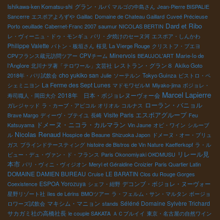
グラン・ルパ
Ishikawa-ken Komatsu-shi
マルゴの中島さん
Jean-Pierre BISPALIE
Sancerre
エスポアよろずや
Gaillac
Domaine de Chateau Gaillard
Cuveé Précieuse
Dard et Ribo
Porto
oeuillade
Cabernet-Franc 2007
saumur
NICOLAS BERTIN
レ・ヴィーニュ・ドゥ・モンギュ
パリ・夕焼けのセーヌ河
エスポア・しんかわ
Philippe Valette
バトン・板垣さん
桜見
La Vierge Rouge
クリストフ・プエヨ
Minervois
CPVフランス蔵元訪問ツアー
CPVチーム
BEAUJOL'ART
Marie-lo de
レストラン・グラン８
l'Anglore
北川ナヲ著「テロワール」文芸社
Akiko Goto
cho yukiko san
2018年・パリ試飲会
Julie
ソーテルン
Tokyo Guinza
ビストロ・ペ
La Ferme des Sept Lunes
シェミニヨン
マドモワゼルＭ
Miyako-jima
ボジョレ・
Marcel Lapierre
2018年 日本・ボジョレヌーヴォー会
寿司職人・岡田大介
ローラン・バニョル
ガレジャッド
ラ・カーブ・アピコル
オリオル
コルナス
Visite Paris
エスポアグループ
Brave Margo
ディーヴ・ブテイユ
長崎
Feu
ドメーヌ・ニコラ・カルマラン
Katsuyama
Vin Jaune
オビ・ワイン
シルーブ
Nicolas Renaud
ル
Hospice de Beaune
Shizuoka Japon
ドメーヌ・オー・ブリュ
ガス
ブラインドテースティング
histoire de Bistros de Vin Nature
Kaefferkopf
ラ・ル
リレール見
ビュー・デュ・ヴァン・ド・フランス
Paris Okonomiyaki OKOMUSU
本市
パリ・ヴィニ・ヴィジオン
Meryl et Géraldine Croizier
Paris Quartier Latin
DOMAINE DAMIEN BUREAU
Cruise
LE BARATIN
Clos du Rouge Gorges
ESPOA Yorozuya
デコンブ・ボジョレ・ヌーヴォー
Coexistence
シェフ・紺野
星野リゾート社
îles de Lérins
BMOツアー
ラ・フェルム・サン・マルタン
ボージョ
マキシム・マニョン
Séléné Domaine Sylvère Trichard
ロワーズ試飲会
stands
サカガミ社の高橋社長
le couple SAKATA
ＡＣブルイイ
東京・名古屋の自然ワイン