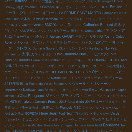
Yann Bertrand
ラミディア醸造元
キューヴェ・ヴォアラ
Clos de Vougeot Grand
Ｓａｉｎｔ-Emilion
ド
Cru
石川社長
Yo chan
La Garonne
キューヴェ・デ・フー
メーヌ・グレゴリー・ギヨーム
LA FERME SAINT MARTIN
Poupille 2008
Pic
Saint Loup
六本木
Le Vieux Bordeaux
ザ・コンコルド・ワイン・クラブ
リュペー
BMO Yamada
Domaine Catherine Bernard
ま
ル・ルロワ
Covert Garden
諏訪
どかさん
アラン・ア
ジルアザム
マルコ・ジュリアーニ
田中さん
Uemura cherf
リエ
Gerard GAUBY
ITO Yoshio
キューヴェ・バラガンヌ
松井さん
サラ
Côtes
パルティ
レディー・シャスラ2017年
Rotie
シリル・ル・モワン
ハヤリテラス
ーダ・クレウス
Domaine Sabre
サロン・サン・ジャン
Restaurant Le Petit
大阪
カスティヨン
Bistro Chambre Noir
Vin
Commerce
ル・セクスタン
Raisins Gaulois
Domaine d'Aupilhac
ポール・ボキューズ
DOMAINE CHRISTIAN
BINNER
パリのレストラン「ゆず」
クロ・レオニヌ
湘南
ラヴェニールの大園さん
ＢＭО社
ケヴィン・デコンブ
DOMAINE DES SABLONNETTES
シャトー・プピー
ラピエール・
ユ・コート・ド・カスティヨン
Normandie
メドック・グランヴァン
2018年収穫
シルヴェール・トリシャール
La Revue du Vin de France
Paris
Marseilles
Importatrice Kadowaki san
オーリックスの藤元さん
Les Clapas
ジャン・フランソワ・ニック
Le Clos Rougeard
Michel
ビストロマルゴ
カウ
Taiwan
ゾン醸造元
Canicule France 2018
Coup d'folie
2017年オー・フォルト
山田
恭路
レストラーダ地域
小林康弘さん
François RIBO
シャンボル・ミュージニ・プ
René Jean
ルミエクリュ
SOPEXA
Pont Neuf
ブレンダン・トレイシー
Vin de
ビストロ・ビ
France
レ・ジュニック・ド・ジュル・ショーヴェ
プティ・マックス
Bourgone
アンカーラ
Cave Papilles
Beaujolais Villages
Domaine Geschickt
1er
ドメーヌ・クリストフ・パカレ
Cru La Perrière
ＢＭОの聖子さん
フォジェー