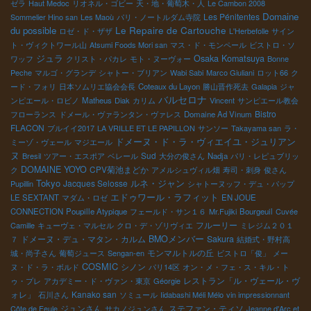
ゼラ
Haut Medoc
リオネル・ゴビー
天・地・葡萄木・人
Le Cambon 2008
Domaine
Les Pénitentes
Sommelier Hino san
Les Maoù
パリ・ノートルダム寺院
Le Repaire de Cartouche
du possible
ロゼ・ド・ザザ
L'Herbefolle
サイン
ト・ヴィクトワール山
Atsumi Foods Mori san
マス・ド・モンペール
ビストロ・ソ
ジュラ
Osaka Komatsuya
ワッフ
クリスト・パカレ
モト・ヌーヴォー
Bonne
Peche
マルゴ・グランデ
シャトー・ブリアン
Wabi Sabi
Marco Giuliani
ロット66
ク
ード・フォリ
日本ソムリエ協会会長
Coteaux du Layon
勝山晋作死去
Galapia
ジャ
バルセロナ
ンピエール・ロビノ
Matheus
Diak
カリム
Vincent
サンピエール教会
Bistro
フローランス
ドメール・ヴァランタン・ヴァレス
Domaine Ad Vinum
FLACON
ブルイイ2017
LA VRILLE ET LE PAPILLON
サンソー
Takayama san
ラ・
ドメーヌ・ド・ラ・ヴィエイユ・ジュリアン
ミーゾ・ヴェール
マジエール
ヌ
Sud
Bresil
ツアー・エスポア
ベレール
大分の俊さん
Nadja
パリ・レピュブリッ
DOMAINE YOYO
CPV菊池まどか
ク
アメルシュヴィル畑
寿司・刺身
俊さん
Tokyo
ルネ・ジャン
Jacques Selosse
Pupillin
シャトーヌッフ・デュ・パップ
エドゥワール・ラフィット
LE SEXTANT
マダム・ロゼ
EN JOUE
CONNECTION
Poupille Atypique
フェールド・サン１６
Mr.Fujiki
Bourgeuil
Cuvée
フルーリー
Camille
キューヴェ・マルセル
クロ・デ・ゾリヴィエ
ミレジム２０１
ドメーヌ・デュ・マタン・カルム
BMOメンバー
Sakura
７
結婚式・野村高
モンマルトルの丘
城・尚子さん
葡萄ジュース
Sengan-en
ビストロ「俊」
メー
COSMIC
シノン
ヌ・ド・ラ・ボルド
パリ14区
オン・メ・フェ・ス・キル・ト
レストラン「ル・ヴェール・ヴ
ゥ・プレ
アカデミー・ド・ヴァン・東京
Géorgie
ォレ」
Kanako san
石川さん
ソミュール
Iidabashi Méli Mélo
vin impressionnant
ジュンさん
ステファン・ティソ
Côte de Feule
サカノジュンさん
Jeanne d'Arc et