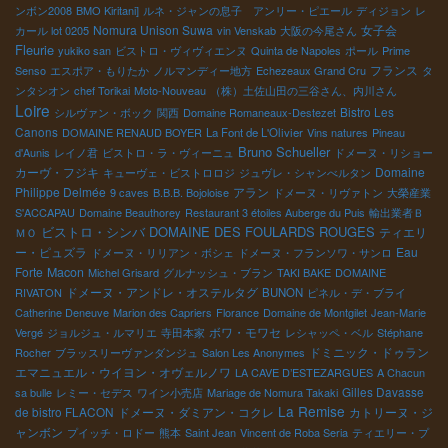
ンボン2008
BMO Kiritani]
ルネ・ジャンの息子 アンリー・ピエール
ディジョン
レ
Nomura Unison Suwa
女子会
カール lot 0205
vin Venskab
大阪の今尾さん
Fleurie
yukiko san
ビストロ・ヴィヴィエンヌ
Quinta de Napoles
ポール
Prime
フランス
Senso
エスポア・もりたか
ノルマンディー地方
Echezeaux Grand Cru
タ
ンタシオン
chef Torikai
Moto-Nouveau
（株）土佐山田の三谷さん、内川さん
Loire
Bistro Les
シルヴァン・ボック
関西
Domaine Romaneaux-Destezet
Canons
DOMAINE RENAUD BOYER
La Font de L'Olivier
Vins natures
Pineau
Bruno Schueller
d'Aunis
レイノ君
ビストロ・ラ・ヴィーニュ
ドメーヌ・リショー
カーヴ・フジキ
Domaine
キューヴェ・ビストロロジ
ジュヴレ・シャンべルタン
Philippe Delmée
アラン
9 caves
B.B.B. Bojoloise
ドメーヌ・リヴァトン
大榮産業
S'ACCAPAU
Domaine Beauthorey
Restaurant 3 étoiles Auberge du Puis
輸出業者Ｂ
ビストロ・シンバ
DOMAINE DES FOULARDS ROUGES
ティエリ
ＭＯ
ー・ピュズラ
Eau
ドメーヌ・リリアン・ボシェ
ドメーヌ・フランソワ・サンロ
Forte
Macon
Michel Grisard
グルナッシュ・ブラン
TAKI BAKE
DOMAINE
ドメーヌ・アンドレ・オステルタグ
RIVATON
BUNON
ピネル・デ・ブライ
Catherine Deneuve
Marion des Capriers
Florance
Domaine de Montgilet
Jean-Marie
ボワ・モワセ
Vergé
ジョルジュ・ルマリエ
寺田本家
レシャッペ・ベル
Stéphane
ドミニック・ドゥラン
Rocher
ブラッスリーヴァンダンジュ
Salon Les Anonymes
エマニュエル・ウイヨン・オヴェルノワ
LA CAVE D’ESTEZARGUES
A Chacun
Gilles Davasse
sa bulle
レミー・セデス
ワイン小売店
Mariage de Nomura Takaki
La Remise
de bistro FLACON
ドメーヌ・ダミアン・コクレ
カトリーヌ・ジ
ャンボン
プイッチ・ロドー
熊本
Saint Jean
Vincent de Roba Seria
ティエリー・プ