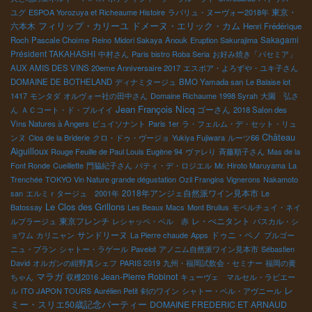
東京・
ユグ
ESPOA Yorozuya et Richeaume Histoire
ラパリュ・ヌーヴォー2018年
フィリップ・カリーユ
ドメーヌ・エリック・カム
六本木
Henri Frédérique
Sakagami
Roch
Pascale Choime
Reino
Midori Sakaya
Anouk
Eruption Sakurajima
Président TAKAHASHI
中村さん
Paris bistro Roba Seria
お好み焼き「パセミア」
AUX AMIS DES VINS 20eme Anniversaire 2017
エスポア・よろずや・ユキ子さん
DOMAINE DE BOTHELAND
ディナミタージュ
BMO Yamada san
Le Balaise lot
1417
モンタダ
オルヴォー社の田中さん
Domaine Richaume 1998 Syrah
大園 弘さ
Jean François Nicq
ゴーさん
ん
ＡＣコート・ド・ブルイイ
2018 Salon des
Vins Natures à Angers
ビュイソナント
Paris 1er
ラ・フェルム・デ・セット・リュ
Château
ンヌ
Clos de la Briderie
クロ・ドゥ・ヴージョ
Yukiya Fujiwara
ルーツ66
Aiguilloux
Rouge Feuille de Paul Louis Eugène 94
ヴァレり
斉藤順子さん
Mas de la
Font Ronde
Cueillette
門脇紀子さん
パティ・デ・ロジエル
Mr. Hiroto Maruyama
La
Trenchée
TOKYO Vin Nature grande dégustation
Ozil Frangins Vignerons
Nakamoto
2018年アンジェ自然派ワイン見本市
san
エルミｒタージュ 2001年
Le
Le Clos des Grillons
Batossay
Les Beaux Macs
Mont Brulius
モペルチュイ・ネイ
東京フレンチ
レ・ぺニタント
ルプラージュ
レシャッペ・ベル 赤
パスカル・シ
サンドリーヌ
ドゥニ・ペノ
ョワム
カリニャン
La Pierre chaude
Apps
ブルゴー
ニュ・ブラン
シャトー・ラゲール
Pavelot
アノニム自然派ワイン見本市
Sébastien
David
オルガンの紺野真シェフ
PARIS 2019
九州・福岡試飲会・セミナー
福岡の黄
マラガ
Jean-Pierre Robinot
ちゃん
収穫2016
キューヴェ マルセル・ラピエー
レ
ル
ITO JAPON TOURS
Aurélien Petit
剣のワイン
シャトー・ベル・アヴニール
ミー・スリエ50歳記念パーティー
DOMAINE FREDERIC ET ARNAUD