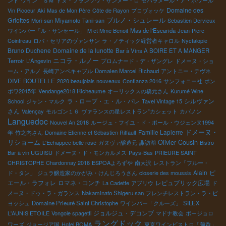
ント
ワイン ＳＭ
ドヌ・フランソワ・サンメー・ロ
セパラメール・ア・ボワール
Domaine des
Vin Picoeur
Aki
Mas de Mon Père
Côte de Rayon
プロヴォッケ
ブルノ・シュレール
Griottes
Mori-san
Miyamoto
Tanii-san
Sebastien Dervieux
ワインバー「ル・サンセール」
M et Mme Benoit
Mas de l'Escarida
Jean-Piere
Cointreau
ロバ・セリアのヴァンサン
ラ・ノティック経営者キャロル
Nyctalopie
Bruno Duchene
Domaine de la lunotte
Bar à Vins A BOIRE ET A MANGER
ニコラ・ルノー
Terroir
L'Angevin
プロムナード・デ・ザングレ
ドメーヌ・ショ
ーム・アルノ
長崎アンペキャブル
Domaien Marcel Richaud
アントニー・テヴネ
DIVE BOUTELLE
2020 beaujolais nouveaux
Confianza 2016
サンフォニー社
ポン
ポワ2015年
Vendange2018 Richeaume
オーリックスの橋元さん
Kurumé Wine
ラ・ローブ・エ・ル・パレ
シルヴァン
School
ジャン・マルク
Tavel Vintage 15
さん
Valençay
モルゴン１６
ヴァランスの星レストラン”カシェット
カバノン
Languedoc
Nouvel An 2018
ルージュ・フイユ・ド・ポール・ウジェンヌ1994
ドメーヌ・
Famille Lapierre
年
竹之内さん
Domaine Etienne et Sébastien Riffault
リショーム
Olivier Cousin
L'Echappee belle rosé
ガヌヴァ醸造元
諏訪湖
Bistro
Bar à vin UGUISU
ドメーヌ・ド・モンカルメス
Pays-Bas
PRIEURE SAINT
CHRISTOPHE
Chardonnay 2016
ESPOAよろずや
南大沢
レストラン「フルー・
Alain
ピ
ド・タン」
ジュラ醸造家のかがみ・けんじろうさん
closerie des moussis
エール・ラフォレ
ロマネ・コンチ
レピュブリック広場
La Cadette
アブリウ
ド
メーヌ・ドゥ・ラ・ガランス
Nakaminato Shigeru san
フレンチレストラン・ラ・ピ
ヨッシュ
Domaine Prieuré Saint Christophe
ワインバー「クルーズ」
SILEX
ジョルジュ・デコンブ
L'AUNIS ETOILE
Vongole spagetti
マドナ教会
ボージョロ
ラングドック
ワーズ
ジョージア国
Hotel BOMA
東京ワインビストロ「葡呑」