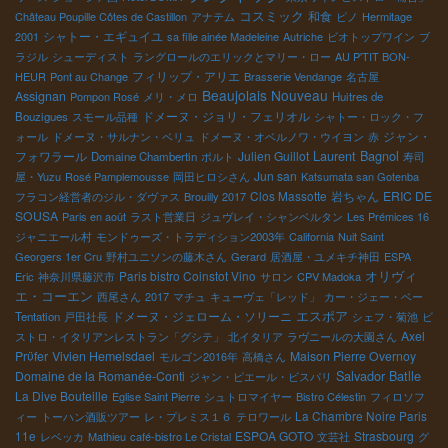
コスミック
和食
Château Poupille Côtes de Castillon
アナテム
ピノ
Hermitage
シャトー・エギュイユ
2001
sa fille ainée Madeleine
Autriche
ビオトップワイン
ブ
ラジル
シューディスト
ラングロールのエリックとマリー・ロー
AU P'TIT BON-
フィリップ・アリエ
HEUR
Pont au Change
Brasserie Vendange
名古屋
Beaujolais Nouveau
Assignan
Pompon Rosé
メリ・メロ
Huitres de
ドメーヌ・ジョリ・フェリオル
Bouzigues
スモール品種
シャトー・ロック・フ
ジャン・
ォール
ドメーヌ・サルナン・ベリュ
ドメーヌ・オベルノワ・ウイヨン
赤
Laurent Bagnol
フォワラール
Julien Guillot
Domaine Chambertin
ポルト
寿司
Jun san
屋・Yuzu
Rosé Pamplemousse
岡田ヒロシさん
Katsumata san Gotenba
Clos Massotte
岩ちゃん
ERIC DE
フラコン経営者のジル・ダヴァス
Brouilly 2017
SOUSA
Paris en août
ラスト営業日
ジュヴレイ・シャンベルタン
Les Prémices 16
ジャニエール村
モンドゥーズ・トラディション2003年
California
Nuit Saint
Georgers 1er Cru
野村ユニソンの藤木さん
Gerard
居酒屋・ユメキチ神田
ESPA
オリヴィ
Paris bistro Coinstot Vino
Eric
神奈川県藤沢市
サロン
CPV Madoka
エ・コーエン
西尾さん
2017
マチュ
キューヴェ「レッド」
カー・ジェー・ベー
エスポア
ドメーヌ・ジェローム・ソリーニ
Tentation
戸田社長
シェフ・菊池
ビ
Axel
ストロ・イタリアンレストラン「グシテ」
北イタリア
ラヴニールの大園さん
Prϋfer
Vivien Hemelsdael
Maison Pierre Overnoy
モルゴン2016年
高橋さん
Salvador Batlle
Domaine de la Romanée-Conti
ジャン・ピエール・ビスパリ
La Dive Bouteille
Eglise Saint Pierre
シュトロマイヤー
Bistro Célestin
フィロソフ
La Chambre Noire Paris
ィー
トーハン酒販ツアー
レ・プレミス１６
テロワール
11e
ESPOA GOTO
Strasbourg
レベッカ
Mathieu
café-bistro Le Cristal
文芸社
グ