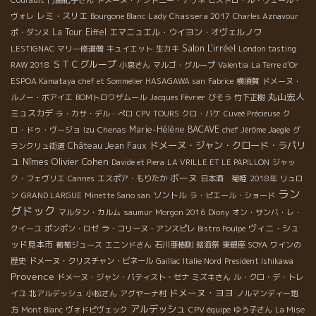
Courault
門脇紀子さん
ドメーヌ・アント二ー・テヴネ
ビストロ・ル・ヴェール・
レミ・スリエ
Lady Chassera 2017
ヴォレ
Bourgone Blanc
Charles Aznavour
La Tour Eiffel
エマニュエル・ウイヨン・オヴェルノワ
ポ・ダンヌ
Salon L'irréel
LESTIGNAC
マリー修道僧
キュイエット
生カキ
London tasting
ＳＴＣグループ
RAW 2018
小泉さん
マルゴ・グループ
Valentia
La Terre d'Or
ESPOA Kamataya
chef et Sommelier HASAGAWA san
Fabrice
横須賀
ドメーヌ・
丸山宏人
ルノー・ボアイエ
BOMトロワザムール
Jacques Février
びそう
竹下正樹
ミュスカデ
ラ・カサ・デル・ぺロ
CPV TOURS
クロ・バケ
Cuveé Précieuse
ク
Marie-Hélène BACAVE
ロ・ドゥ・ヴージョ
Izu
Chenas
chef Jérôme Jaegle
グ
ドメーヌ・ジャン・クロード・ラパリ
Château Jean Faux
ランクリュ街道
ュ
Olivier Cohen
Nîmes
Davide et Piera
LA VRILLE ET LE PAPILLON
ジャッ
ボーヌ
ク・フェヴリエ
Cannes
エスポア・もりたか
日本酒 菊姫
2018年
リュロ
ラン
ソントル
ン
GRAND LARGUE
Minette Sano san
ラ・ピエール・ショード
グドック
マルタン・カルム
saumur
Morgon 2016
Diony
オン・サンバ・レ・
ヴィニ・シュ
クイーユ
ポンポン・ロゼ
ラ・コリーヌ・アンスピレ
Bistro Poulpe
ッド見本市
葡萄ジュース
エニンドさん
石川亜樹則
銘酒祭
東銀座 SOYA
ワインの
歴史
ドメーヌ・クリスチャン・ビネール
Gaillac
Italie Nord
President Ishikawa
Provence
ドメーヌ・ジャン・バティスト・セナ
ミズキさん
ル・クロ・デ・トレ
ドメーヌ・ヨヨ
イユ
北アルデッシュ
小松さん
アグヤーナ村
ノルマンディー地
アルデッシュ
方
Mont Blanc
ヴォドピヴェック
CPV équipe
ゆう子さん
La Mise