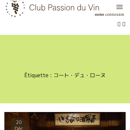
Skip
to
content
Étiquette :
コート・デュ・ローヌ
20
Déc