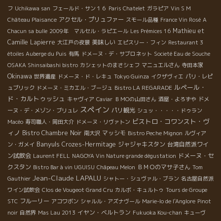
フ
Uchikawa san
フェールド・サン１６
Paris Chatelet
ガラピア
Vin S M
アクセル・プリュファー
Château Plaisance
スモール品種
France Vin Rosé
A
Mathieu et
Chacun sa bulle
2009年 マルセル・ラピエール
Les Prémices 16
Camille Lapierre
美味しい
大江戸の夜景
エピスリー・フィン
Restaurant 3
étoiles Auberge du Puis
有馬
ドメーヌ・デ・サブロネット
Societé Eau de Souche
OSAKA Shinsaibashi bistro
カシェットのまさシェフ
マニュエルさん
寺田本家
Okinawa
世界遺産
ドメーヌ・ド・レキュ
Tokyo Guinza
イクザヴィエ
パリ・レピ
ルペール・
ュブリック
ドメーヌ・ミカエル・ブージュ
Bistro LA REGARADE
ド・カルトゥッシュ
キャヴィア
Caviar
ＢＭОの山田さん
酒屋・よろずや
ドメ
スペイン
パリ観光
ーヌ・デ・メゾン・ブリュレ
シュッ・・・・・ドゥラン
ビストロ・コワンスト・ヴ
Macéo
寿司職人・岡田大介
ドメーヌ・リヴァトン
ィノ
Bistro Chambre Noir
マッシモ
南大沢
Bistro Peche Mignon
ルヴィア
Banyuls
Crozes-Hermitage
ジャジャキスタン
台湾自然派ワイ
ン・ガメイ
ン試飲会
ドメーヌ・セ
Laurent FELL
NAGOYA Vin Nature grande dégustation
クスタン
ＢＭＯのマサ子さん
Bistro Bar à vin UGUISU
Châpeau Melon
Tom
Jean-Claude LAPALU
Gauthier
シャトー・シュヴァル・ブラン
名古屋自然派
ワイン試飲会
Clos de Vougeot Grand Cru
カルボ・キュルトゥ
Tours de Groupe
フルーリー
STC
アコワボン
シャルル・アズナヴール
Marie-lo de l'Anglore
Pinot
イヤン・ベルトラン
noir
自然界
Mas Lau 2013
Fukuoka Kou-chan
キューヴ