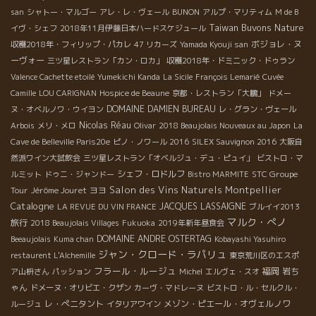
san
シャトー・マルゴー
アレ・レ・ヴェール
BUNON
アルプ・マリティム
M de B
Taiwan Buvons Nature
イヴ・シェフ
2018年11月伊藤日本ハードスケジュール
ボジョレ・ヌ
収穫2018年・フィリップ・パカレ
47 リカーズ
Yamada Kyouji san
ーヴォー
三ツ星レストラン「カン・ロカ」
収穫2018年・ドミニック・ドゥラン
Valence Cachette etoilé
Yumekichi Kanda
La Sicile
François Lemarié
Cuvée
Camille
LOU CARIGNAN
Hospice de Beaune
京都・レストラン「大鵬」
ドメー
DOMAINE DAMIEN BUREAU
ヌ・オベルノワ・ウイヨン
レ・グラン・ヴェール
Nicolas Réau
Arbois
メリ・メロ
Olivar
2018 Beaujolais Nouveaux au Japon
La
Cave de Belleville Paris20e
ピノ・ノワール 2016
SILEX Sauvignon 2016
大阪自
然派ワイン大試飲会
三ツ星レストラン「オベルジュ・デュ・ピュイ」
ビストロ・マ
シェフ・ロドルフ
STC Groupe
ルミット
ドゥニ・ジャンドー
Bistro MARMITE
Salon des Vins Naturels Montpellier
Tour
Jérôme Jouret
ヨヨ
Catalogne
JACQUES LASSAIGNE
LA REVUE DU VIN FRANCE
ブルイイ2013
マルク・ぺノ
旅行
2018 Beaujolais Villages
Fukuoka
2019年新年昼食会
DOMAINE ANDRE OSTERTAG
Beeaujolais
Kuma chan
Kobayashi Yasuhiro
ジャン・クロード・ラパリュ
restaurent L'Alchemille
東京荒川区のエスポ
フラール・ルージュ
福岡
岩ち
ア山枡さん
パッション
Michel
エルヴェ・スオ
ゃん
ドメーヌ・オリビエ・クザン
カーヴ・マドレーヌ
ビストロ・ル・セルクル・
レ・ぺニタント
メゾン・ピエール・オヴェルノワ
ルージュ
イタリアワイン