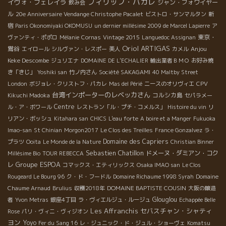
フィリップ・パカレ
イヴォ・フェレイラ
ジャン・フォワイヤー
飲み会
ル
20e Anniversaire Vendange Christophe Pacalet
ビストロ・サンマルタン
新
宿
Paris Okonomiyaki OKOMUSU
un dernier millésime 2009 de Marcel Lapierre
ア
東京・
ヴァンティ・ポポロ
Mélanie
Cornas
Vintage 2015
Languedoc Assignan
Oriol ARTIGAS
鴬谷
Anjou
エイロール
シルヴァン・レスポー
美人
カメル
Keke Descombe
ジュリエナ
DOMAINE DE L'ECHALIER
輸出業者ＢＭＯ
お好み焼
き「きじ」
Yoshiki san
竹ノ内さん
Société SAKAGAMI
40 Maltby Street
London
ボジョレ・クリストフ・パカレ
Mas del Périé
ニースのオリヴィエ
CPV
台湾インポーターのレベッカさん
コルシカ島
Kikuchi Madoka
セパラメー
Centre
ル・ア・ボワール
レストラン「ル・プチ・コメルス」
Histoire du vin
リ
リアン・ボッシュ
Kitahara san
CHICS
L'eau forte
A boire et a Manger
Fukuoka
Imao-san
St Chinian
Morgon2017
Le Clos des Treilles
France Gonzalvez
ラ・
Domaine des Capriers
プラツ
Ooita
Le Monde de la Nature
Christian Binner
Sebastien Chatillon
ドメーヌ・ダミアン・コク
Millésime Bio
TOUR REBECCA
Groupe ESPOA
レ
コマックス・エティリックス
Osaka IMAO san
Le Clos
Rougeard Le Bourg 96
ク・ド・フードル
Domaine Richaume 1998 Syrah
Domaine
DOMAINE BAPTISTE COUSIN
Chaume Arnaud
Brulius
収穫2018年
大阪の醸造
Glouglou
者
Yvon Metras
銀座4丁目
ラ・ヴィエルジュ・ルージュ
Echappée Belle
Les Affranchis
セバスチャン・シャティ
Rose
パリ・ヴィニ・ヴィジオン
ヨン
Yoyo
Fer du Sang 16
レ・ジュニック・ド・ジュル・ショーヴェ
Komatsu