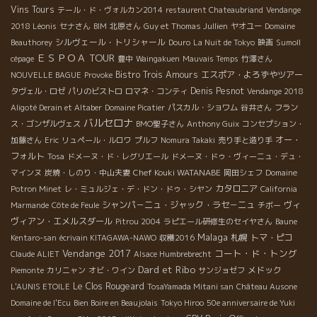
Vins Tours
テール・ド・ヴォルカン2014
restaurent Chateaubriand
Vendange
2018 Léonis
セナさん
BIM
北原さん
Guy et Thomas Jullien
ヤオユー
Domaine
シルヴェール・トリシャール
Beauthorey
Douro
La Nuit de Tokyo
映画
Sumoll
ＥＳＰＯＡ TOUR
cépage
豊中
Waingakuen
Mauvais Temps
竹澤さん
Bistro Trois Amours
エスポア・よろずやツアー
NOUVELLE BAGUE
Provoke
Denis Pesnot
タヴェル・ロゼ
パリのビストロ
ロマネ・コンティ
Vendange 2018
Aligoté Derain et Altaber
Domaine Picatier
パスカル・ショワム
谷井さん
フラン
バルセロナ
ス・ゴンザルヴェス
BMO聖子さん
Anthony Guix
コンセプション・
オー・
加藤さん
Eric
リュペール・ルロワ
プルフ
Nomura Takaki
売り手と造り手
フォルト
Tosa
ドメーヌ・ド・レグリエール
ドメーヌ・ドゥ・ヴィーニュ・デュ・
Chef Kouki WATANABE
マインヌ
炭焼・しのり・中山夫妻
岡田シェフ
Domaine
カタロニア
Potron Minet
レ・ミュルジェ・デ・ドン・ドゥ・シヤン
California
シャンパ－ニュ・ジャック・ラセ－ニュ
ヴィ
Marmande
Côte de Feule
チボー
ヴィアン・エメルスダール
Pitrou 2004
ラピエール研修生のセイヤさん
Baune
Malaga
札幌
トマ・ピコ
Kentaro-san
écrivain KITAGAWA-NAWO
収穫2016
Vendange 2017
コート・ド・トング
Claude ALIET
Alsace Humbrebrecht
Dard et Ribo
メドック
Piemonte
カリニャン
オビ・ワイン
サンジョゼフ
Le Clos Rougeard
L'AUNIS ETOILE
TosaYamada Mitani san
Château Ausone
Domaine de l'Ecu
Bien Boire en Beaujolais
Tokyo Hiroo
50e anniversaire de Yuki