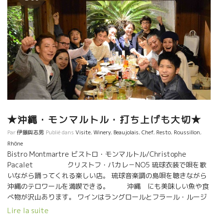
★沖縄・モンマルトル・打ち上げも大切★
Par
伊藤與志男
Publié dans
Visite
,
Winery
,
Beaujolais
,
Chef
,
Resto
,
Roussillon
,
Rhône
Bistro Montmartre ビストロ・モンマルトル/Christophe
Pacalet クリストフ・パカレ－NO5 琉球衣装で唄を歌
いながら踊ってくれる楽しい店。 琉球音楽調の島唄を聴きながら
沖縄のテロワールを満喫できる。 沖縄 にも美味しい魚や食
べ物が沢山あります。 ワインはラングロールとフラール・ルージ
ュの共同ボトルのマグナムを開けた。 スイスイ体内に入って浸透
Lire la suite