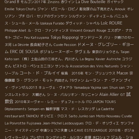
Grand 8
La Dive Bouteille
モルゴン2017年
Zinzins
赤ワイン
ガイヤック
Emilie
Tokyo Chofu
ジャン・ピエール・ロビノ
彫刻家の山下亮太さん
Anouk
オレ
リアン・プチ
ロバ・セリアのヴァンサン
シルヴァン・ディティエール
バニュル
Loïc ROURE
ス・シュール・メール
Izakaya Furabo
ダヴィッド・シャペル
Philippe Aliet
ル・クロ・ファンティンヌ
Vincent Girault
Rouge
エスポア・ ナカ
Tokyo Roppongi
サンドリーヌ
モト
ゴビー
Feu Katsuyama
パリ・夕焼けのセー
ドメーヌ・グレゴリー・ギヨー
長由紀子さん
ヌ河
La Désirée
Cuvée Passion
ム
タヴェル
ERIC DE SOUSA
ボジョレーヌーボー
東京のリョウさん
Taipei
Kato san
（株）土佐山田の三谷さん、内川さん
La Begou
Xavier
Autriche
ユウジ
さん
ビストロ・ペシェミニヨン
サントル
Association des Vins Naturels
シャン・
コート・ド・ブルイイ
Macon
リーブル
桜島 2016年
モン・ブリュリウス
宗
ラ・グランド・モット
ムーラン・ナ・ヴァン
像康雄
内田さん
76ヴァン
プイ
イ・ヴァンゼル2013
キューヴェ・ヴォアラ
Yamadaya Yajima san
Shun san
フラ
試
Alain Allier
ンスレストラン 大輔さん
シ・ヌ・パルリオン・カリニャン
GT
飲会
2018年ヌーヴォー・レミー・デュフェートル
ITO JAPON TOURS
Déplacements
Sengan-en
輪飲学園
マス・ド・レスカリダ
La Cadette
restaurant TAIHOU
オリビエ・クロス
Saito Junko san
Moto-Nouveau
Cuvée
La Poivrotte
Fujisawa
Jean-Michel Lasbouygues
クロ・デ・オリヴィエ
サンフォ
ニー・テイスティング
中湊シェフご夫妻
LA CAVE ESTEZARGUE
2018年・ボジョ
ジュル・ショ
レヴィラージュ
ブレゼ11
ラングドック・ルシヨン
夜景
水口シェフ