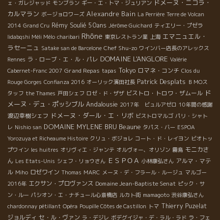
ドメーヌ・ニコラ・
ェ・ガレジャッド
モンブラン
ギー・エ・トマ・ジュリアン
カルマラン
Alexandre Bain
ボージョロワーズ
La Perrière
Terre de Volcan
Rémy Soulié 50ans
2014
Grand Cru
Jérôme Guichard
ティエリー・プゼラ
Rhône
エマニュエル・
Iidabqshi Méli Mélo
charibari
東京レストラン業
上海
ラセーニュ
Chef Shu-zo
Satake san de Barcelone
ワインバー店長のアレックス
DOMAINE L'ANGLORE
ラ・ローブ・エ・ル・パレ
Rennes
Valérie
Tokyo
Grand Repas
ロマネ・コンチ
Cabernet-Franc 2007
tapas
Clos du
Patrick Desplats
Rouge Gorges
Confianza 2016
オーリック濱田社長
ＢＭОス
ド
ビストロ・トロワ・ザムール
タッフ
the Thames
戸田シェフ
ロゼ・ド・ザザ
メーヌ・デュ・ポッシブル
Andalousie
2017年 ビュルアゼロ
10年間の感謝
ドメーヌ・ダール・エ・リボ
渡辺幸樹シェフ
ビストロマルゴ
パリ・シャト
DOMAINE MYLENE BRU
Beaune
レ
Nishio san
タパス・バー
ESPOA
Yorozuya et Richeaume Histoire
クリュ・ボジョレ
コート・ド・レイヨン
ビオトッ
モニカさ
プワイン
les huitres
オリヴィエ・ジャンテ
オルヴォー、オリゾン
霧島
ＥＳＰＯＡ
ん
アルマ・マテ
Les Etats-Unis
シェフ・リョウさん
小林康弘さん
ル
ロゼワイン
Miho
Thomas
MARC
メーヌ・デ・フラール・ルージュ
マルゴー
エクサン・プロヴァンス
Domaine Jean-Baptiste Senat
2016年
ピック・サ
ン・ルー
パシオン・エ・ナチュール心斎橋店
ルカト街
mamagoto
渋谷康弘さん
Thierry Puzelat
chardonnay pétillant
Opéra
Poupille Côtes de Castillon
トマ
ジョルディ
セ・ル・ヴァン
ラ・デジレ
ボデグイジャ・デ・ラル・ラド
ラ・フェ