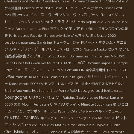
Chateaubriand
Meryl et Géraldine Croizier
Domaine Chambertin
Côtes Rotie
マ
サル式選別
Loucate
Paris Notre Dame
ローラン・フェル
試飲
tourisme
Petit
ドメーヌ・ヴァランタン・ヴァレス
Max
南フランス
ヴォンゴレ・スパゲティ
ストラスブルグ
セ・ル・プランタン2016
Red
Paris République
Vin Jaune
アシ
イタリア
ニャン
Au couchant
La Flou
アブリウ
Paul Gillet
フランスワインの歴
がんちゃん
史
Paris bistros
Pays de l'Europe orientale
ミッシェル
2020
Sandrine
ドメーヌ・マクシム・マニョ
beaujolais nouveaux
キューヴェ・シャ
ン
ルネ・ジャン・ダール
マシモ
パリ・ビストロ・サガン
Nomura Naoko
セレネ
自然派試飲会ビオジョレーヌ
St Joseph
Domaine Jean Maupertuis
VINEXPO
AOC
Pleine Lune
Chef Gwen
Restaurant KITANOSE
Domaine Raphael Champier
ドメーヌ・プリューレ・ロック
Seiya
Ecrivain LIN
東京築地場外
ドイツ
アラモ
ン品種
made in JAJAKISTAN
Domaine Haut Brugas
ベルナール・ナディー・フコ
ー
Danse encore
SOPEXA
モンマルトル・ビス
石川県小松市のエスポアもりたか
Espagne Sud
Restaurant Le Verre Volé
Bistro Aux Amis
Ishikawa san
Bourgogne
Vin Raisins Gaulois
リリアン・ボシェ
cuvée Marcel Lapierre
CPV パリオフィス
ジェロ
2009
大分
Moulin Pey Labrie
Minette Suzuki san
愛
ーム・ジュレ
ポンポン・ルージュ
Kyushu Oita
シャトー・ベル・アヴニール
ビスト
CHÂTEAU CAMBON
キューヴェ・ウッシュ・クーザン
son fils Marius
ロ・シンバ
Perriere Les Vielles
Matin Calme
Salon B.B.B. Bojolais
Bulbille
Chef Ishida
ラ・ペリエール
Beier 2016
東京試飲会・セミナー
Les 4 éléments