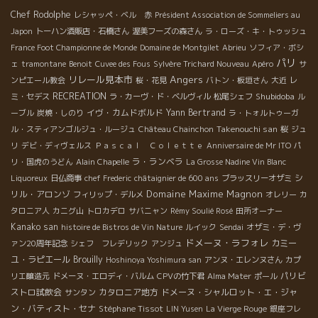
Chef Rodolphe
レシャッペ・ベル 赤
Président Association de Sommeliers au
Japon
トーハン酒販店・石橋さん
渥美フーズの森さん
ラ・ローズ・キ・トゥッシュ
France Foot Championne de Monde
Domaine de Montgilet
Abrieu
ソフィア・ボシ
パリ
ェ
tramontane
Benoit
Cuvee des Fous
Sylvère Trichard Nouveau
Apéro
サ
Angers
リレール見本市
ンピエール教会
桜・花見
バトン・板垣さん
大近
レ
RECREATION
Shubidoba
ミ・セデス
ラ・カーヴ・ド・ベルヴィル
松尾シェフ
ル
イヴ・カムドボルド
Yann Bertrand
ーブル
炭焼・しのり
ラ・トォルトゥーガ
Takenouchi san
ル・スティアンゴルジュ・ルージュ
Château Chainchon
桜
ジュ
リ
デビ・ディヴェルス
Ｐａｓｃａｌ Ｃｏｌｅｔｔｅ
Anniversaire de Mr ITO
パ
ラ・ランベラ
リ・国虎のうどん
Alain Chapelle
La Grosse Nadine Vin Blanc
シ
Liquoreux
日仏商事
chef Frederic
châtaignier de 600 ans
ブラッスリーオザミ
Domaine Maxime Magnon
リル・アロンゾ
フィリップ・デルメ
オレリー
カ
タロニア人
カニグ山
トロカデロ
サバニャン
Rémy Soulié Rosé
田所オーナー
Kanako san
histoire de Bistros de Vin Nature
ルイック
Sendai
オザミ・デ・ヴ
ドメーヌ・ラフォレ
カミー
ァン20周年記念
シェフ フレデリック
アンジュ
ユ・ラピエール
Brouilly
Hoshinoya Yoshimura san
アンヌ・エレンヌさん
カプ
パリビ
リエ醸造元
ドメーヌ・エロディ・バルム
CPVの竹下君
Alma Mater
ポール
ストロ試飲会
カタロニア地方
ドメーヌ・シャルロット・エ・ジャ
サンタン
ン・バティスト・セナ
Stéphane Tissot
LIN Yusen
La Vierge Rouge
銀座フレ