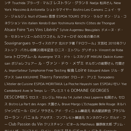
レストラン・グラン８
New
ンチ
Tsuchida
ブラーヴ・マルゴ
Nadja
松井さん
York
Bistro Les Canons
Massimo & Antonella
シュトラマイヤー
ニュイ・サ
ン・ジョルジュ
Nuit d'Ooedo
思想
ESPOA TOURS
グラン・ラルグ
オン・ジュ・コ
ネクション
Vin italien
Kendo 8 dan Yoshimura Kenichi
Côtes de Thongue
Alsace Foire "Les Vins Libérés"
Sylvie Augereau
Beaujplais
ドメーヌ・ド・
ラ・セネシャリエールのミワコさん
ルフォーロゼ
600年の栗の木
Souvignargues
サーヴィスのアナ
北川ナヲ著「テロワール」文芸社
2018年クリ
ストッフ・パカレ収穫20周年記念
ロニス・エトワレ
グリオット
Vincent de Roba
トロワザム−ル
Seria
Auvergne
マス・ドゥ・レスカリダ
MIKUNI
Daikin Kume-
ル・ヴァン・ドゥ・メザミ
san
ボジョレフェアー
オルガンの紺野さん
竹間さ
Loire
桜島
ん
Importateur Symphonie Free Tasting
Edouard Adam
ジル・ダ
Thierry Forestier
ヴァス
Saké KIKUHIME
クロード・アリエ
Torocadero
L'Atelier de Cuisine
ESPOA MORITAKA
La Pioche Hayashi san
ESPOAいせい
Yve
DOMAINE GEORGES
Camdebord
Avec le Temps
レ・プレミス１６
DESCOMBES
セロス・ミレジム
Fête du 14 Juillet chez Lapierre
松岡さん
セロ
ス
Bistro La Part des Anges
大園さん
Brave Margo
L'Echappée Belle Rouge
ネルハ
ジャンピエール・ロビノ
サラさん
アド・ヴィニュム醸造元
名古屋試飲会
ブラジル
ローラン・バニョル
アルザス・フンブレヒト醸造元
カンヌのワイン
ガルド・フ
Club Passion du Vin
ー
クリスチャン・ビネール
Matheus
藤原俊太郎
プリム・
サルバドール・バトル