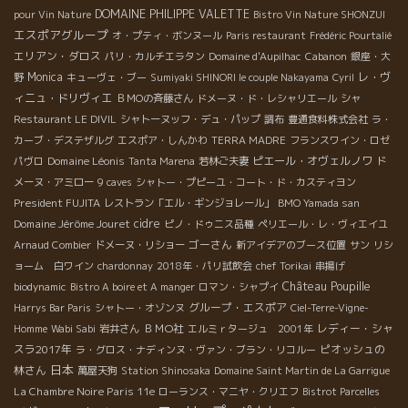
DOMAINE PHILIPPE VALETTE
pour Vin Nature
Bistro Vin Nature SHONZUI
エスポアグループ
オ・プティ・ボンヌール
Paris restaurant
Frédéric Pourtalié
エリアン・ダロス
パリ・カルチエラタン
Domaine d'Aupilhac
Cabanon
銀座・大
Monica
レ・ヴ
野
キューヴェ・ブー
Sumiyaki SHINORI le couple Nakayama
Cyril
ィニュ・ドリヴィエ
ＢＭОの斉藤さん
ドメーヌ・ド・レシャリエール
シャ
Restaurant LE DIVIL
シャトーヌッフ・デュ・パップ
調布
豊通食料株式会社
ラ・
カーブ・デステザルグ
エスポア・しんかわ
TERRA MADRE
フランスワイン・ロゼ
Domaine Léonis
ピエール・オヴェルノワ
パヴロ
Tanta Marena
若林ご夫妻
ド
メーヌ・アミロー
9 caves
シャトー・プピーユ・コート・ド・カスティヨン
President FUJITA
レストラン「エル・ギンジョレール」
BMO Yamada san
Domaine Jérôme Jouret
cidre
ピノ・ドゥニス品種
ペリエール・レ・ヴィエイユ
ゴーさん
Arnaud Combier
ドメーヌ・リショー
新アイデアのブース位置
サン
リシ
ョーム 白ワイン
chardonnay
2018年・パリ試飲会
chef Torikai
串揚げ
Château Poupille
biodynamic
Bistro A boire et A manger
ロマン・シャプイ
グループ・エスポア
Harrys Bar Paris
シャトー・オゾンヌ
Ciel-Terre-Vigne-
ＢＭО社
レディー・シャ
Homme
Wabi Sabi
岩井さん
エルミｒタージュ 2001年
スラ2017年
ピオッシュの
ラ・グロス・ナディンヌ・ヴァン・ブラン・リコルー
日本
林さん
萬屋天狗
Station Shinosaka
Domaine Saint Martin de La Garrigue
La Chambre Noire Paris 11e
ローランス・マニヤ・クリエフ
Bistrot Parcelles