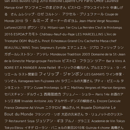
CPV Paris Office
san
Amis Buvons
QV.g
2018 millésime Lapierre
Laurence
サンフォニーのまどかさん
Manya-Krief
ビストロ・グランユイットゥ
中湊しげ
アクセル・プリュファール
る さん
ムレシップ・ロゼ
コルトン・
Coupe de
ラ・ルミーズ
オーナーのギヨム
Monde 2018
Jean-Marie Vergé
Nouveau
Laforest2018
ポワン・ジェ
Mitani-san
1er Cru La Perrière
C'est le Printemps
ESPOAナカモト
2016
Château-Neuf-du-Pape
LES MARCELLINS
L'Arc de
Triomphe
OGM
中山さん
Pinot
Echezeaux Grand Cru
Cachette Masa chef
BEAUJ'ALL'WINS
Trois Seigneurs
Eyrolle
エマニュエル・ジブロ
フィリップ
シン
ガポールレストラン・アンドレ
Mondeuse Tradition 2003
Domaine de la St-Jean
Festivin
ビストロ・フラコン
ツアー
de la Gineste
Margo groupe
Bar à Vins A
BOIRE ET A MANGER
Anne Paillet
オーリックの橋元さん
プルミエクリュ・ラ・ペ
フィリップ・ジャンボン
リエール
ラスト営業日
LES GAMAYS
ワイン作家・
リンさん
Kanagawa ken Fujisawa shi
ラヴニールの大園さん
プティ・ピエール
タ
ンキエット・ママン
Cuvee Printemps
レオニ
Mathieu Vergnes et Marion Kergines
西南部地方
セバスチャン・デルヴィユ
ブリュノー・シュラー
Paris 14e
お酒のア
トリエ吉祥
Invalide
Antoine Joly
マルヤガーデンズの柳田さん
Encore Canicule
Domaine Le
France
Domaine Ad Vinum
ニクタロピ
勝山さん
M. Bispalie
Bout du Monde
フランソワ・リボ
大近の久米さん
ラ・リュノットのクリスト
ジュリアン・ギヨ
フ
Restaurant Soya
ブルノ・グラニエ
Academie de Vin Tokyo
Tokyo Ebisu
イオデ
ローラン・バニョルの来日2018年
Guinza 4 chome
高橋さん