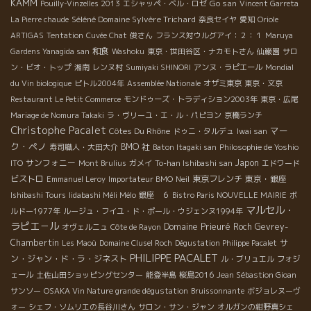
KAMM
Go san
Pouilly-Vinzelles 2013
エシャッペ・ベル・ロゼ
Vincent Garreta
Séléné Domaine Sylvère Trichard
La Pierre chaude
奈良セイヤ
愛知
Oriole
ARTIGAS
Tentation
Cuvée Chat
俊さん
フランス対ウルグアイ：２：１
Maruya
和食
Gardens Yanagida san
Washoku
東京・世田谷区・ナカモトさん
仙巌園
サロ
ン・ビオ・トップ
湘南
レンヌ村
Sumiyaki SHINORI
アンヌ・ラピエール
Mondial
du Vin biologique
ピトル2004年
Assemblée Nationale
オザミ東京
東京・文京
Restaurant Le Petit Commerce
モンドゥーズ・トラディション2003年
東京・広尾
Mariage de Nomura Takaki
ラ・ヴリーユ・エ・ル・パピヨン
京橋ランチ
Christophe Pacalet
マー
Côtes Du Rhône
ドゥニ・タルデュ
Iwai san
ク・ペノ
BMO 社
寿司職人・大田大介
Baton Itagaki san
Philosophie de Yoshio
サンフォニー
Japon
ITO
Mont Brulius
ガメイ
To-han Ishibashi san
エドワード
ビストロ
東京フレンチ
東京・銀座
Emmanuel Leroy
Importateur BMO
Neil
Ishibashi Tours
Iidabashi Méli Mélo
銀座 ６
Bistro Paris NOUVELLE MAIRIE
ボ
マルセル・
ルドー1977年
ルージュ・フイユ・ド・ポール・ウジェンヌ1994年
ラピエ－ル
Domaine Prieuré Roch
Gevrey-
オヴェルニュ
Côte de Rayon
Chambertin
サ
Les Maoù
Domaine Clusel Roch
Dégustation Philippe Pacalet
PHILIPPE PACALET
ン・ジャン・ド・ラ・ジネスト
ル・ブリュエル
フォジ
ェール
土佐山田ショッピングセンター
能登半島
桜島2016
Jean Sébastion Gioan
サンソー
OSAKA Vin Nature grande dégustation
Bruissonnante
ボジョレヌーヴ
ォー
シェフ・ソムリエの長谷川さん
サロン・サン・ジャン
オルガンの紺野真シェ