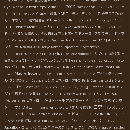
Paris bistro MARGO
ライター・リンさん
恵比寿店
Allemagne
Chef Kikuchi Yuji
vendange 2019
Cyril Alonso
La Petite Pépée
Bazas viande
アメルシュヴィル畑
Les Uniques de Jules Chauvet
藤丸
MOF ローラン・デュシェーヌ
販売プロの西さ
アレキサンドル・バン
ドメーヌ・ダミアン・ビ
ん
ユキさんの50歳の誕生会
Julie Brosselin
ュロー
Bistro Atelier
東京・築地場外
パスカル・コレット
ア
ド・ヴィヌム
長崎の大坪さん
Ebisu
アントネッラ
ドメーヌ・マダ
ブラン・ド・ブ
ビストロ・ビア
ラン
Romain
アクセル・プリュフール
Pet Nat
Huitres et blanc
ンカーラ
収穫時期2018
Tokyo Nakano
Importateur Symphonie
Dégustation2017
マス・ロー2013年
la Porte de Bourgogne
カプリエル醸造元
三
谷さん
ジュヴレイ・シャンベルタン2015年
Henning
Yuko-san
Conception Kato
ピエール・ラフォレ
san
伊藤與志男の哲学
Les Beaux Macs
restaurant CAN
ロイック・ルー
Mas Pellisser
ROCA
vin rosé et somen
シャトー・ブリアン
ル
ジェラ
タンタシオン
l'Estrada
カンヌ
ビストロ・プルプ
Paris Quartier Latin
ール・ゴビー
2018年アン
chef Xabi
レストラン「シャトーブリアン」
Cézanne
ジェ自然派ワイン見本市
R2L'O
Juste Ciel
Syivain Respaut
サカガミ
Diak
インポー
Méditerranée
ビストロ・ポール・ベール
アカデミー・ド・ヴァン・東京
ロワール
ター「サンフォニー」
Sans Temps
タラゴナ地方
和飲学園
ステファ
セーヌ河
ビストロ・モンマルトル
ン・モラン
Salon des Vins de Jura
イタリア
Château
のシシリア島
浜松
Tokyo Mitaka
ワインバー「ル・サンセール」
Aiguilloux
aux Amis des
ロセ・パンプルムス
チーズフォンデュ
ブジーグのカキ