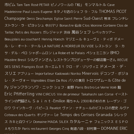
市ビム
モンマルトル
Tam Tam
Rosé PETAR
ピノノワールの「和」
Cave
THOMAS PICOT
Paul Louis Eugene
Madeleinne
キタノセ店のシェフ
ラ・フル
Champagne
Sud-Ouest
Denis Deschamps
Eglise Saint Pierre
熊本
フレンチレ
ストラン・ラ・ピヨッシュ
中川マリ
Bonastre
仙台
Clos léonine
Corbiere
Clos de
萬谷シェフ
Taillac
Patis des Rosiers
ガレジャッド
渋谷
レベッカツアー
Beaujolais au couchant
Hennig Hoesch
マジエール
キューヴェ・ティボ
ドメー
ル・レ・オート・テール
LA NATURE A HORREUR DU VIDE
レストラン ラ・カ
BMO
La Robe et le Palais
サ・デル・ぺロ
シャポームロン
ペシェミニヨン
シルヴァンさん
Mazière
Bresil
レストランプロデューサーの柳沼憲一さん
RECUE
ドメーヌ・デ・
DES SENS
François Ecot
カーエム３１
クロ・デ・ゾリヴィエ
スリエ
Minervois
デコンブ・ボジョ
アブリュー
Importateur Kadowaki Noriko
レ・ヌーヴォー
トロワザムール
Côte de
Vignobles Elian Da Ros
パリの葉月
Py
ジャンフランソワ・ニック
シェフ・紺野
Paris Bistro Le Verre Volé
鮨
Eric Pfifferling
VINI CIRCUS
Vin de primeur
Takahashi san
Corse
イースト
Ｓａｉｎｔ-Emilion
ラインの門脇さん
南ちゃん
2300年の杉の木
レーザン・ゴ
ロワ
ワインカーヴ・パピーユ
Pavelot
ヴァン・ナチュールのビストロの歴史
ルヴァ
Le Temps des Cerises
Granada
Coteaux des Quarts
オリヴァー
シレック
カタルーニャ
ス
カキと白ワイン
Domaine MADA
SILEX
フェニックス
ＥＳＰＯ
DOMAINE ERIC
Ａもりたか
Paris restaurent Georges Cinq
剣道八段・好村兼一