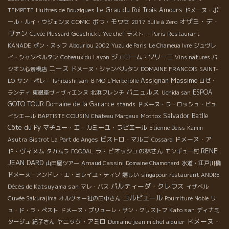
Le Grau du Roi
Trois Amours
TEMPETE
Huitres de Bouzigues
ドメーヌ・ポ
オザミ・デ・
ボワ・モワセ
ール・ルイ・ウジェンヌ
COMIC
2017 Bulle à Zero
ヴァン
Geschickt
Cuvée Plussard
Yve chef
ラストー
Paris Restaurant
KANADE
ポン・ヌッフ
Abouriou 2002
Yuzu de Paris
Le Chameua Ivre
ジュヴレ
ジェローム・ソリーニ
イ・シャンベルタン
Coteaux du Layon
Vins natures
パ
ニース
シオン心斎橋店
ドメーヌ・シャンベルタン
DOMAINE FRANCOIS SAINT-
Massimo
Assignan
LO
サン・ペレー
Ishibashi san
ＢＭО
L'Herbefolle
ロゼ・
バニュルス
ESPOA
ランディ
東銀座ヴィヴィエンヌ
北浜フレンチ
Uchida san
GOTO TOUR
Domaine de la Garance
stands
ドメーヌ・ラ・ロッシュ・ビュ
Salvador Batlle
BAPTISTE COUSIN
イシエール
Château Margaux
Mottox
Côte du Py
マチュー・エ・カミーユ・ラピエール
Etienne Deiss
Kamm
ビストロ・マルゴ
ドメーヌ・ア
Asutra
Bistrot La Part de Anges
Cossard
RENE
ド・ヴィヌム
ラ・ピオッシュの林さん
タカムラ
FOODAL
モンギュー村
JEAN DARD
山田屋ツアー
Arnaud Cassini
Domaine Chamonard
水道・江戸川橋
ドメーヌ・アンドレ・エ・ミレイユ・ティソ
嬉しい
singapour restaurant ANDRE
パルティーダ・クレウス
Décès de Katsuyama san
マレ・バス
イザベル
コルビエール
Cuvée Sakurajima
オルヴォー社の田中さん
Pourriture Noble
リ
Kato san
ュ・ド・ラ・ペスト
ドメーヌ・プリューレ・サン・クリストフ
ディナミ
ドメーヌ・
ヤニック・アミロ
Domaine jean michel alquier
タージュ
紀子さん