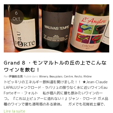
していくワイン。 ルシヨン地方の花崗岩と、タヴェルの石灰土壌
のミネラルが融合したワイン。何て美味しいんだろう。
こま子さん、植村さんともお話しができて嬉し
6
かったです。 沖縄でのフランス、自然派ワインをよろしくお願い
Oct
します。感謝。
Grand 8 ・モンマルトルの丘の上でこんな
ワインを飲む！
Par
伊藤與志男
Publié dans
Winery
,
Beaujolais
,
Centre
,
Resto
,
Rhône
トビッキリのエネルギー飲料達を開けました！！ ★Jean-Claude
LAPALUジャンクロード・ラパリュの限りなく水に近いワインEau
Forteオー・フォルト 私が個人的に最も飲みたいワインの一
つ。 『これ以上ピュアーに造れない！』ジャン・クロード ガメ品
種のワインで最も透明感のある液体。 ガメでも花崗岩土壌で、
こんなワインが造れるんだ、と驚かされたワイン。遠くに伸びて
Lire la suite