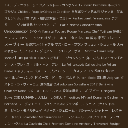
ルム・デ・セット・リュンヌ
シャトー・カンボン2017
Kyoko Duchaîne
ルージュ・
ゴルジュ
Château Poupille Côtes de Castillon
自然派ワイン見本市
ジャンヌ・ダル
クとシャルル７世
九州・福岡試飲会・セミナー
Restautrant Fernandaise
ボデ
Paris bistro Coinstot Vino
ガ・コーゾン醸造元
セドリック・ガロ
Oenoconnexion
BMO Mr.Kamata
Foulard Rouge
Margaux
Chef Yuji san
宗像シ
Bordeaux
ボジョレー・
ェフ
ステファン・ロッシェ
オザミトーキョー
観光
ヌーヴォー
長崎アンペキャブル
マス・ロー・ブラン
ブリュノ・シュレール
大分
の俊さん
ブルイイ2017
ダミアン・コクレ・ヌーヴォー
Mottox Osaka siège
Languedoc
丸山さん
sociale
Limoux
ボルドー・グランクリュ
レストラン「オ
ン・メ・フレ・ス・キル・トゥ・プレ」
La Petite cuvée Cailloutine
Le Pet au
Barcelone
ニコ
カスティヨン
Diable
チャリティー
ドメーヌ・ブノワ・クロー
ラ・ルノー
ドメーヌ・ド・ラ・ボルド
パルク
Puitchi Rodo
恵比寿
Acignan
ビ
ストロ・ラ・ヴィーニュ
酒本商店
Ootsubo san
Sorcellerie 2017
Bar à vins
プピーユ
Chambre Noire
ドメーヌ・トマ・ルアネ
愛知県渥美フーズ
Nagano
DOMAINE JOLLY FERRIOL
Domaine Catherine
Suwa
OSE
T'inquiètes M'man!
Bernard
ラ・ヴィエイユ・ジュリアンヌのジャンポール
シェフ・グワン
ドメー
シャトー・レステ
ヌ・ジャン・モペルチュイ
ドメーヌ・ジェローム・ギシャール
ィニャック
Sommelier Matsumoto san
コスタドール・フォアン
ドメーヌ・サル
Domaine Anthony Thevenet
ナン・ベリュ
La Cuvée du Chat
Fronton
Equipe