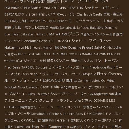
ドメーヌ・ダニエル・サージュ
ペラ・デ・ヴァン
台北在住の加藤さん
シャトー・エギュイユ
DOMAINE STEPHANIE ET VINCENT DEBOUTBERTIN
Visite Paris
ESPOAたけや
ババス
ポール・ジレ
Charles de Gaulle
東京・恵比寿
セミ・マセラッション・カルボニック
ESPOAしんかわ
Ooe san
Pouilly-Fuissé
醸造
B.B.B. ボジョレ試飲会
Hop'là
Domaine de la Roche Buissière
Domaine
ジュラ
Etienne et Sébastien Riffault
MATA HARI
久留米ワインスクール
凱旋門
Richeaume Rosé
シャトー・プピーユ
chef
ディアック
エル・ルンベロ
Nakaminato
Mathieu et Marion
築地の魚
Domaine Prieuré Saint Christophe
小島さん
Berlin
Football COUPE DE MONDE 2018
DOMAINE SARNIN BERRUX
BMOメンバー
サン・トーバン
Goutte d’Or
ジャニエール村
岡田ヒロシさん
ビストロ・アトリエ
Fred
Denis TARDIEU
Solutré
Henri Frédérique Roch
カー
Pierre Overnoy
ブ・オジェ
Paris en août
ヴィユ・サージュ
コサール
Atypique
ル・ブ・デュ・モンド
ESPOA GOTO
満月
La Colline Inspirée
Obi Wine
C'est le Vin
台北
Kenobull
Nora
Ganevat
中村さん
ラ・ポワヴロット
モルゴン１
６
ブルグイユ
Julien Courtois
シルーブル
ミーゾ・ヴェール
Kajikawa san
お肉
ラモンさん
ブルゴーニュ・グランクリュ
ラ・トランシェ
DOMAINE LES
CLAPAS
田崎真也さん
ブー・デュ・モンド
メリメロ 宗像さん
ワインバー・シャ
DESCOMBES
ンブル・ノワール
Domaine La Roche Buissière
Apps
ドメーヌ・レ
Ivo Ferreira
グリエール
CPVの石川君
藤原
宮川さん
CPV ツアー
濃いワイン
神
Jean-Paul Daumen
ヴァン・ナチュール見本
田祭り
Cuvée Bou
じゃんぼもち