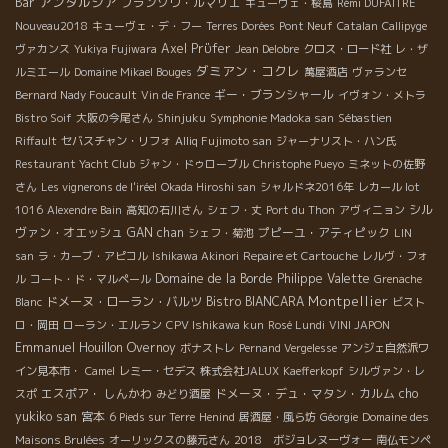
アンダルシア
Bar
フランソワ・ルマリエ
キューヴェ・桜島
Rémi DUFAITRE
Nouveau2018
キューヴェ・デ・フー
Terres Dorées
Pont Neuf
Catalan
Callipyge
Axel Prϋfer
ヴァカンス
Yukiya Fujiwara
Jean Delobre
クロス・ロード社
レ・ザ
ダミアン・コクレ
ルミエール
Domaine Mikael Bouges
萬屋酒店
ヴァランセ
ギー・ブランシャール
Bernard Nady Foucault
Vin de France
イヴォン・メトラ
Bistro Soif
大阪の今尾さん
Shinjuku
Symphonie Madoka san
Sébastien
Riffault
セバスチャン・リフォ
Alliq Fujimoto san
ジャーナリスト・ハン氏
Restaurant Yacht Club
ジャン・ドゥローブル
Christophe Pueyo
ミネットの佐野
さん
Les vignerons de l'iréel
Okada Hiroshi san
シャルドネ2016年
レカール lot
シル
1016
Alexendre Bain
高知の石川さん
シェフ・丈
Port du Thon
アヴィニョン
ヴァン・オエッシュ
GAN chan
プピーユ・アティピック
シェフ・菊池
LIN
san
ラ・カーブ・アピコル
Ishikawa Akinori
Repaire et Cartouche
レルヴ・フォ
Domaine de la Borde
Philippe Valette
ル
コート・ド・マルペール
Grenache
Montpellier
ドメーヌ・ローラン・バルツ
Bistro BIANCARA
Blanc
ビスト
ロ・岡田
ローラン・エルラン
CPV Ishikawa kun
Rosé Lundi
VINI JAPON
Emmanuel Houillon Overnoy
ボナストレ
Pernand Vergelesse
アンジェ自然派ワ
イン見本市・
Camel
レミー・セデス
株式会社JALUX
Kaefferkopf
シルヴァン・レ
エスポア・ しんかわ
ドメーヌ・デュ・マタン・カルム
cho
スポ
みどり酒屋
yukiko san
宮本
6 Pieds sur Terre
Henind
居酒屋・風ら坊
Géorgie
Domaine des
Maisons Brulées
オーリックスの藤元さん
2018 ボジョレヌーヴォー
南仏モンペ