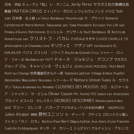
Jordy Perez
サカガミ社の高橋社長
日本・浜松
キューヴェ「和」
レ・ザノ二ム
PARTIDA CREUS
Yuki
貴腐
エイリアン・ダロス
レフェルヴェソンス
ドウロ
san
日本酒 五人娘
Le Vieux Bordeaux
Mouressipe
ラ・プラッツ
Domaine
Catherine et Pierre Breton
Takayama san
Toda President
Ecrivain Vin LIN san
Pineau d'Aunis
Patrimoine
ミッシェル・グリザール
Nuit Bordeaux
月
Bistro de
クリストフ・パカレ
Komatsuya san
ESPOAよろずや
CUVEE CAMILLE 16
オリヴィエ・クザン
philosophie
Le Chameau Ivre
OFF
restaurant EL
ベジエ
GINJOLER
ビストロ・ソワッフ
Route de Grands Crus
シャトー・ロッ
ドメーヌ・ジョルジュ・デコンブ
ク・フォール
Bordeaux en 1977
サカガミ
ジル・キャトリンヌ・ヴェルジェ
グループ
JEAN LOUIS POUDOU
TAKI BAKE
Pont au Change
世界遺産旧ボルドー街
Tadokoro patron
Village Arbois Pupillin
Nomura Unison Suwa
Descombes Beaujolais Nouveau
トゥールーズ
ル・セクス
CLOSERIES DES MOUSSIS
クロ・ルジャール
タン
Tokyo Arakawa-ku
Penedès
Olivier Cousin
ア・シャッカン・サ・ビュル
Mr. Yoshio ITO
Salon Les Anonymes
ブルイイ
GEORGES DESCOMBES
ビストロ・セレスタン
Renaissance des
マリー・エレンヌ・バカーブ
AOC
アスカさん
パリのお好み焼き OKOMUSU
野村ユニソン
Julien Altaber
神田
ラ・ディーヴ・ブテイユ
ジロンナ三ツ星レ
Bistro Paul Bert Dégustation
ストラン「カン・ロカ」
Aux Amis d’une Franche
Sudiste
Estézargues
キンタ・ド・カリーユ
シュビドバ
グルナッシュ・ブラン
ロ