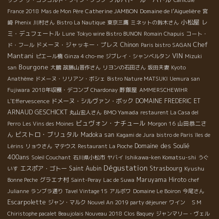
サンソ
ザ・コンコルド・ワイン・クラブ
Canicule
Catherine JAMBON
Domaine de l’Aiguelière
France 2018
Mas de Mon Père
宮
小松屋
レ
崎
Phenix
川村さん
Bistro La Nautique
東京三鷹
ミネットの鈴木さん
ミ・デュフェートル
Lune
Tokyo wine Bistro BUNON
Romain Chapuis
コート・
Chef
ドメーヌ・ジャッキー・プレス
Chinon
ド・フール
Paris bistro SAGAN
Mantani
VIN
ピエール橋
Ginza 4 cho-me
ジブレイ・シャンベルタン
Mizuki
Bourgone
san
大鵬
故勝山晋作さん
リヨンの石田さん
坂田夫妻
Kyoto
Anathème
ドメーヌ・リリアン・ボシェ
Bistro Nature MATSUKI
Uemura san
酢飯屋
Fujiwara
2018年収穫・デコンブ
Chardonay
AMMERSCHEWIHR
ドメーヌ・シルヴァン・ボック
DOMAINE FREDERIC ET
L'Effervescence
ARNAUD GESCHICKT
BMO Yamada
丸山宏人さん
restaurent La Casa del
ビュヴォン・ナチュール
山田恭二さ
Perro
Les Vins des Moines
Morgon 16
ビストロ・ブリュタル
ん
Madoka san
Kagami de Jura
bistro de Paris
îles de
Domaine des Soulié
Lérins
リョウさん
マテウス
Restaurant La Pioche
400ans
Soleil Couchant
石川県小松市
ヤバイ
Ishikawa-ken Komatsu-shi
うぐ
Dégustation
エスポア・ゴトー
Saint Aubin
Strasbourg
Kyushu
いす
グラエナ村
Maruyama Hiroto
Bonne Peche
Saint-Peray
Lac de Suwa
chef
Julianne
ランブラ通り
Tavel Vintage 15
アルボワ
Domaine Le Boiron
今尾さん
Escarpolette
ジャン・マルク
Nouvel An 2019 party déjeuner
ワイン ＳＭ
Chiristophe pacalet Beaujolais Nouveau 2018
Clos Baquey
ジャンマリー・ヴェル