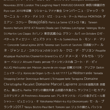
Nouveau 2018
London The Laughing Heart
MARUGO GRANDE
神奈川県藤沢市
Ryo-san
シャンパーニュ・ジャック・ラ
2018年収穫・リショーム
マドナ教会
セーニュ
ダ
ル・ｒタン・デメ
シス・ピエ・シュール・テール
Matsui
MONTADA
Beaujolais
ミアン・コクレー
Paris La Seine
ビストロ「俊」
Taiwan
Buvons Nature 2018
47 Ricards Okada san
Château Lestignac
Valençay
Bisto
東京武蔵小山
グラン・ルパ
St.Martin
Les Clapas
カバノン
vin Octobre
ロゼ・
ティエリー・ピュズラ
Sumeshiya
ル・モン・ド・マリ
ぺタール
ドゥ・モール
ル
ー
Sakurajima 2016
Concorde
Takema-san
Sushi et Sashimi
日酒販ツアー
ネ・ジャン
ル・クロ・デ・グリヨン
エノ・コネクションのキショウ
Poupille
ドメーヌ・マルセル・リシ
Atypique
Ruchottes Chamertin Grand Cru
ピノ
ョー
コート・ド・ピィ
ベルリン
Atsumi Foods
pensee
ヴァンセンヌの森
ALLIQ
Matsuoka san
Maison Jaune de vin rouge
収穫2018年・アリゴテ
Daikin
La Méditerranée
ニュイタージュ
Konno de Organ
レカール lot 1117
Yamada
Domaine
Shopping Center
Dominique Belluard
L'Echappee belle
Taragona
Christophe Pacalet
Domaine Marcel Lapierre
2018年皆既月食
赤間
さん、藤山さん
Paellia
サボリの鎌田夫妻
山田屋の矢島さん
サンフォニー社
カプリ
エのマリオン
JR Freshness Akayama san
アレキサンドル・バンの息子ピエール君
セ・ル・プ
シャトー・ピュエッシュ・オ
Yokohama Midori-ku
Kiji Okonomiyaki
ランタン2017
Yaoyu
Bistro Paul Bert
Tomomi san
ジュラの鏡さん
パッショ