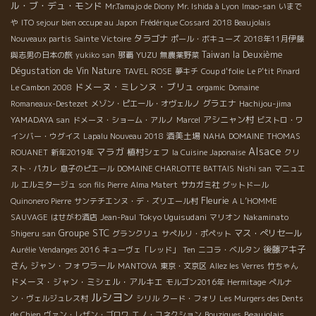
ル・ブ・デュ・モンド
Mr.Tamajo de Diony
Mr. Ishida à Lyon
Imao-san
いまで
や
ITO sejour bien occupe au Japon
Frédérique Cossard
2018 Beaujolais
タラゴナ
Nouveaux partis
Sainte Victoire
ポール・ボキューズ
2018年11月伊藤
YUZU
Taiwan la Deuxième
與志男の日本の旅
yukiko san
那覇
無農薬野菜
Dégustation de Vin Nature
TAVEL ROSE
夢キチ
Coup d'folie
Le P'tit Pinard
ドメーヌ・ミレンヌ・ブリュ
Le Cambon 2008
orgamic
Domaine
グラエナ
Romaneaux-Destezet
メゾン・ピエール・オヴェルノ
Hachijou-jima
アシニャン村
YAMADAYA san
ドメーヌ・ショーム・アルノ
Marcel
ビストロ・ワ
酒美土場
インバー・ウグイス
Lapalu Nouveau 2018
NAHA
DOMAINE THOMAS
Alsace
マラガ
植村シェフ
ROUANET
新年2019年
la Cuisine Japonaise
クリ
スト・パカレ
息子のピエール
DOMAINE CHARLOTTE BATTAIS
Nishi san
マニュエ
ル
エルミタージュ
son fils Pierre
Alma Matert
サカガミ社
グットドール
Fleurie
Quinonero Pierre
サンテチエンヌ・デ・ズリエール村
A L’HOMME
Tokyo Uguisudani
SAUVAGE
はせがわ酒店
Jean-Paul
マリオン
Nakaminato
Groupe STC
マス・ぺリセール
Shigeru san
グランクリュ
サぺルリ・ポペット
後藤アキ子
Aurélie
Vendanges 2016
キューヴェ「レッド」
Ten
ニコラ・ベルタン
さん
ジャン・フォワラール
MANTOVA
東京・文京区
Allez les Verres
竹ちゃん
ドメーヌ・ジャン・ミシェル・アルキエ
モルゴン2016年
Hermitage
ぺルナ
ルシヨン
ン・ヴェルジュレス村
シリル
クード・フォリ
Les Murgers des Dents
Beaujolais
de Chien
ヴァン・レザン・ゴロワ
エノ・コネクション
Bouzigues