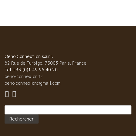
いく感じ。元気でるよ！ ★Nicolas Carmaransニコラ・カルマラ
ンのMauvais Tempsモーヴェー・タン（悪天候） パリ最古の自
然派ワインビストロのヌーヴェル・メリーを創設したニコラが故
郷のAveyronアヴェイロン（オヴェルニュ地方の南）に戻り、ワ
イン産地で最も太陽光線が少ない産地にて孤軍奮闘して醸してい
るニコラのワイン。フェール・サヴァドゥ品種。 軽快でいながら
フレッシュさを、やさしい果実味で包み込んだユニークなスタイ
ル。他の地方では絶対にないバランス。 ★L’Anglore ラングロー
ル 、今や自然派ワインの世界ではトップ・オブ・トップの醸造
Oeno Connextion s.a.r.l.
家の一人、エリック・プフェーリングが醸すEyrolleエイロール 粘
62 Rue de Turbigo, 75003 Paris, France
土石灰質土壌のグルナッシュを主体にクレレット品種も僅かに使
Tel +33 (0)1 49 96 40 20
ったキューヴェ。 粘土石灰質土壌の潮味、昆布ダシ系の旨味のあ
oeno-connexion.fr
る美味しいワイン。 今や、二人の息子も加わり、ますます仕事が
oeno.connexion@gmail.com
充実、精密になってきた。どこまで、美味しくなるのか将来が更
に楽しみ。
Rechercher :