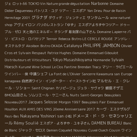
Narbonne
ジェ
ロット66
TOKYO Vin Nature grande dégustation
Domaine
Didier Dagueneau
パトリス・ユグ
ツアー・エスポア
Yan Drieu
Pour de Raisin
グラナダ
サンタムール
Hermitage 2001
ダヴィデ・ジェンティエ
wine naturel
アヴェイロン
shop
パリのレストラン「ゆず」
エスポアよろずやつツアー
ドゥー
Domaine Lapierre
ブル・ゼロ
天と地のエネルギー
オランダ
彫刻家の山下さん
パ
リ・ビストロ・ロバセリア
Terroir
Rebecca
Bistro LE CERCLE ROUGE
アンドレ・
PHILIPPE JAMBON
Catalunya
Olivier
オステルタグ
Akoibon
Bistro OKADA
Cros et Sylvain Respaut
Patrice Hughes
Domaine Emmanuel Giboulot
Tokyo Musashikoyama
Sylvain
Distributeurs et Viticulteurs
Normandie
Hoesch
Kurumé Wine School
Le Clos Fantine
Brendan Tracy
マリー・ラピエール
中湊シェフ
ワインバー・俊
La Font de L'Olivier
Sancerre Kawamura san
Europe
マルセル・エ・クレ
kanagawa
自然派ワイン・インポーター・イーストライン社
ール・リショー
銀座オザミ
Saint Chignan
カリピージュ
ジュラ・サヴォワ
BMO山田さん
ソムリエール・ケニーさん
Nuits Saint-Georges
Beaujolais
Jacques Selosse
Nouveau2017
Morgon 1997
Beaujolais Fair
Emmanuel
Houillon
AUX AMIS DES VINS 20eme Anniversaire 2017
カーヴ・エステザルグ
ドメーヌ・ド・ラ・セネシャリエ
Nakayama Yoshinori san
Pays-Bas
小松
ール
Rémy Soulié
DAMIEN BUREAU
エスポア・よろずや・ユキ子さん
Blanc
de Blanc
ジャック・セロス
Damien Coquelet Nouveau
Cuveé Ouech Cousin
ワイン