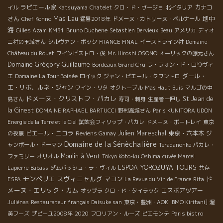
ラピエール家
カナコ
イル
Katsuyama
Chatelet
クロ・ド・ヴージョ
北イタリア
地中
さん
Mas Lau
Chef Konno
猛暑2018年
ドメーヌ・カトリーヌ・ベルナール
海
Bruno Duchene
Gilles Azam
KM31
Sebastien Dervieux
Beau
アメリカ
ディオ
ニ社の玉城さん
シルヴァン・ボック
FRANCE FINAL
イーストライン社
Domaine
Château du Rouet
ワインビストロ・俊
Mr. Hiroshi OSONO
オーリックの藤元さん
Domaine Grégory Guillaume
Bordeaux Grand Cru
ラ・フォン・ド・ロりヴィ
ダール・
エ
Domaine La Tour Boisée
ロイック
ジャン・ピエール・クワントロ
エ・リボ、ルネ・ジャン
ワイン・リタ
オクトーブル
Mas Haut Buis
マルゴの中
ドメーヌ・クリストフ・パカレ
St Jean de
島さん
寿司・刺身
生産者一押し
la Ginest
DOMAINE RAPHAEL BARTUCCI
野村高城さん
Paris KUNITORA UDON
Energie de la Terre et le Ciel
試飲会フィリップ・パカレ
ドメーヌ・ボートレイ
東京
ピエール・ニコラ
Julien Mareschal
東京・六本木
の夜景
Reviens Gamay
ジ
Domaine de la Sénèchalière
ャンポール・ドーマン
Teradanonke
パカレ・
Moulin à Vent
ファミリー
オリオル
Tokyo Koto-ku Oshima
cuvée Marcel
ESPOA YOROZUYA TOURS
Lapierre
Babass
ダムバッシュ・ラ・ヴィル
共存
モンペリエ
スヴィニャルグ
ド
マコン
ESPA
La Revue du Vin de France
Rita
メーヌ・エリック・カム
エスポアツアー
オップラ
クロ・ド・タイラック
Juliénas
Restaurateur français Daisuke san
東京・豊洲・AOKI
BMO Kiritani]
渥
美フーズ
プピーユ2008年
2020
フロリアン・ルーズ
ピエモンテ
Paris bistro