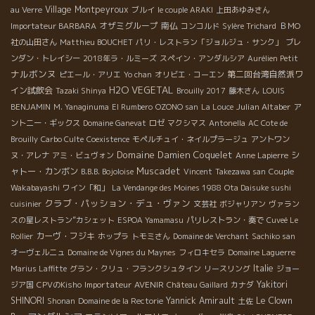
Village Montpeyroux
au Verre
ブルイ
le couple ARAKI
上田あゆみさん
オザミグループ
南仏
Importateur BARBARA
コンコルド
Sylère Trichard
ＢＭО
社の山田さん
Matthieu BOUCHET
パリ・レストラン「ジョルジュ・サンク」
ブレ
ンダン・トレイシー
2018年ラ・ルミーズ
スペイン・アンダルシア
Aurélien Petit
ナルボンヌ
第二回台湾自然派ワ
ピエール・アリエ
Yo chan
オリビエ・コーエン
H2O VEGETAL
イン試飲会
Tazaki Shinya
Brouilly 2017
藤木さん
LOUIS
Julian Altaber
BENJAMIN
M. Yanaginuma
El Rumbero
OZONO san
La Louce
ア
ントニー・ギックス
Domaine Ganevat
ロゼ
マクシマス
Antonella
AC Cote de
Brouilly
Carbo Culte
Coexistence
モペルチュイ・ネイルプラージュ
アントワン
Domaine Damien Coquelet
シ
ヌ・アレナ
アミ・ビュヴォン
Anne Lapierre
Muscadet
ャトー・カンボン
B.B.B. Bojoloise
Vincent
Takezawa san
Couple
Wakabayashi
ワイン「和」
La Vendange des Moines 1988
Ota Daisuke sushi
クラブ・パッション・デュ・ヴァン
cuisinier
文芸社
ボジャリアン
ヴァラン
スの星レストラン”カシェット
ESPOA Yamamasu
パリレストラン・奏で
Cuveé Le
カーヴ・フジキ
Rollier
ホップラ
トモミさん
Domaine de Verchant
Sachiko san
オーヴェルニュ
Domaine de Vignes du Maynes
フィロキセラ
Domaine Laguerre
Italie
Marius Laffitte
グラン・クリュ・フランクシュタイン
リースリング
ジョー
Importateur AVENIR
Yakitori
ジア国
CPVのKisho
Château Gaillard
カナダ
SHINORI
Yannick Amirault
Le Clown
Shonan
Domaine de la Rectorie
土佐