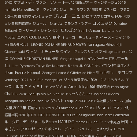
オザミ・デ・ヴァン ツアー
BMO
トーハン酒販ツアー
ヴィンテージュ2015
Marseilles
namida
ラ・ヴァンダンジュ・デ・モワンヌ1988年
ビストロ・フラコ
ブルゴーニュ
PUR
ン2号店
自然派ワインショップ
BMO 社のマサコさん
ボジ
コスミック
ョレ自然派醸造家
ジュール・ショヴェ
フランス・ツアー
Domaine
モルゴン
カトリーヌ・ジャンボン
Saint-Amour
La Grande
Belluard
銀座
Motte
DOMINIQUE DERAIN
イーストライン
キョーコ・デュシェーヌ
シ
Tarragona
ャ(猫のラベル）
LEONIS
DOMAINE RENAUD BOYER
Ginza Kiji
台
ヴァン・ナチュール
Okonomiyaki
ワイン・ヴェンスカブ
オフ
village Jasniers
湾
DOMAINE CHRISTIAN BINNER
Vongole spagetti
インポーター「アヴニール
モルゴン村
社」
Les Pyrenees
Tokyo Restaurants
Bistro UN COUP
幸子さん
Jean-Pierre Robinot
Olivier de Nice
ジョルジュ・デコンブ
Georges Lemarié
エ
vendange 2021
Vini Sud Montpellier
ジュラ醸造家のかがみ・けんじろうさん
ＴＡＶＥＬ
ッフェル塔
Aux Amis Tokyo
モンタダ
勝山晋作死去
Paris night
Chablis
2018 Beaujolais Nouveaux
アヌックさん
Le Clos des Oliviers
Yanaginuma Kenichi san
Bio
ゲシクト
Poupille 2008
2018年収穫リショーム
加賀
Marc Pesnot
収穫2017年
野崎ワインショップ
Laurence Alias
アスティ町
猛暑継続2018年
EN JOUE CONNECTION
Les Rossignoux
Jean-Piere Cointreau
ル・クロ・デ・ジャール
Bistro MARUGO
岩田コ
Marco Giuliani
ワイン小売店
キさん
ルフォロゼ
フリダ
ボジョレ・ヴィラージュ
レミーとオリヴィエ
MOF
Laurent Duchaîne
感動のワイン
BEAUJALIEN
アンペキャブル
PARIS 2019