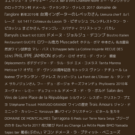
ュエッシュ・オ
ジャッキー・プレス
Bar à vins Chambre Noire
オー・ラングドック
domaine de
のロックブラン村
ドメール・ヴァランタン・ヴァレス
2017
l'anglore
台湾インポーターのレベッカさん
新年2019年
Uemura cherf
ルバ
ラ・ピオッシュ
レーズ lot 1417
Coteaux du Layon
フレンチレストラン・ラ・
まどかさん
クリストッフ・パカレ
ピヨッシュ
ヴォンゴレ・スパゲティ
Banyuls
ドメーヌ・ジョルジュ・デコンブ
L'écart lot 0205
Bisstro Italien
Muscadet
ロワール地方
Restaurant GUCITE
ホテル・ボマ
中本さん
名古屋自
然派ワイン試飲会
マレ・バス
L'Echappee belle
La Colline Inspirée
RECUE DES
PHILIPPE JAMBON
SENS
ポンポン・ロゼ
オザミ・デ・ヴァン 銀座
Déplacements
ボデグイジャ・デ・ラル・ラド
エメ・コメラス
Tanta Marena
ヴァン・ナチュール
Metisse 17
オザミ・デ・ヴァン20周年記念
モトックス
La
ヴァランタン・ヴァレス
Boème
カリピージュ
La Font de L'Olivier
ル・タン・デ
メ
サカノジュンさん
フー・デュ・ボージョ
チーズフォンデュ
Phylloxera
2018年
ドメーヌ・ド・ラ・ボルド
Salon des
ヌーヴォー・レミー・デュフェートル
Vins de Loire
Place de la République
シルヴァン・レスポー
クリストフ・プエ
Stéphane Tissot
Trois Amours
ヨ
MARUGO GRANDE
ワインの歴史
ジャン・ド
ミニック・カッシーニ
Yorozuya
濃いワイン
クリスチャン・ビネール
生カキ
Tarragona
DOMAINE DE MONTCALMES
6 Pieds sur Terre
Nara Seiya
ブジーグ
BMO Yamada
のカキ
Eau Forte 2017
侘び寂び
Pont au Change
La Petite Pépée
葡呑(ぶのん)
マコン
ドメーヌ・ラ・プティット・べニューズ
tapas bar