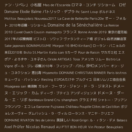
小松屋
ァン・リベレ」
ロマネ・コンチ
リショーム ロゼ
Mas de l'Escarida
Domaine Elodie Balme
パトリック・デプラ
Pic Saint Loup
ボルドネス
オー・フォル
Mottox
Beaujolais Nouveau2017
La Cave de Belleville Paris20e
Domaine de la Sénèchalière
ト
2018年収穫・リショーム
La Remise
フランス
2018
Cuveé Ouech Cousin
mamagoto
Bonne Année 2019
東京の屋形船
2017年の収穫情報
ビストロ・ソワッフ
ヴァランティーア畑
ボジョレ自然派醸造家
Sake japonais GONINMUSUME
Morgon 16
BMO Kiritani]
ローラン・バニョルの
Kato san
来日2018年
Bisto St.Martin
9カーヴ
Pour de Raisin
サカガミ社
エス
ポア・よろずや・ユキ子さん
Oriole ARTIGAS
Tosa
アメリカ
リムー
Bistro La
BMOメンバー
Vigne
ポール・ジレ
収穫2018年・フィリップ・パカレ
オン・ジ
ュ・コネクション
恵比寿
Miyamoto
DOMAINE CHRISTIAN BINNER
Paris bistros
キューヴェ・パッション
Riesling
ESPOAたけや
ブルグイユ
日本ソムリエ協会会長
ドメー
サン・ジャン・ド・ラ・ジネスト
Miyagawa san
横須賀
ガルド・フー
ヌ・エリック・カム
ドメーヌ・ダー
ディーヴ・ブテイユ
アンディジェンヌ
ル・エ・リボ
グラエナ村
Bordeaux Grand Cru
shanghain
シャトー・ブリアン
フランソワ・エコ
La Garonne
Fujisawa
Château Poupille Côtes de Castillon
ボジ
ョレヌーヴォー
ダムバッシュ・ラ・ヴィル
ローランス・マニヤ・クリエフ
美味しい
DOMAINE RIVATON
îles de Lérins
Rosé Grigri
ル・ｒタン・デメ
Babass
Nicolas Renaud
Axel Prüfer
Beaujolais
AU P'TIT BON-HEUR
Vin Picoeur