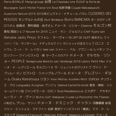
台湾
Pierre BISPALIE
Margo groupe
Le Chameau Ivre
PLOUF
la Porte de
Bourgogne
Saint Michel
France Vin Rosé
和飲学園
Couple Wakabayashi
CLOSERIES DES
Auxerrois Nature 2016
2018年ビュヴォン・ナチュール
パカレ
MOUSSIS
モンマルトルの丘
Bistro BIANCARA
Nuit Bordeaux
ボーヌのケンタ
モルゴン村
ロウさん
結婚式・野村高城・尚子さん
ドメーヌ・リショー
Cézanne
愛知
岡田シェフ
Nouvel An 2018
ニュイ・サン・ジョルジュ
Chef Yujiro san
Domaine Jacky Preys
ラフォレ・ヌーヴォー18
OFF DE OUFF
田中さん
ワイ
ンバー「ル・サンセール」
ナチュラルワイン
カシェットのまさシェフ
ロニス・エ
トワレ
コート・ド・レイヨン
Iwai san
シャトー・ベル・アヴニール
レイモン
フィ
ドメーヌ・マルセル・リシ
ロソフィー
ワインビストロ・俊
サーヴィスのアナ
ョー
PEOPLE
Yanaginuma Kenichi san
Vendange 2018 Léonis
Petit Max
ドメ
ーヌ・ド・レグリエール
モルゴン１６
ラ・リュノットのクリストフ
ヴァン・ド・
ドメーヌ・グレゴリー・ギヨ
ビストロ・シャンブルノワール
プリムー
ピノ
ーム
Osaka Komatsuya
リヨン
Yvon Metras
Aurélien Petit
SOPEXA
オリヴィ
エ・クロ
Languedoc Assignan
アンジュ
Valence Cachette etoilé
東京・神田・リシ
ョームワイン会
ジャンピエール・ロビノ
Rosé Pamplemousse
エスポア・ ナカモト
ムーラン・ナ・ヴァン
Bistro Soif
Vodopivec
Cuvée La Poivrotte
the Thames
ドメーヌ・ドミニック・ドゥラン
小松さん
プリム・サンソ
宗像康雄
桜見
ジャン・ミッシェル・ステファン
北欧
東京ワインビストロ「葡呑」
マス・ド・レ
スカリダ
Domaine Etienne et Sébastien Riffault
Iidabashi Le Ginglet
ドメーヌ・