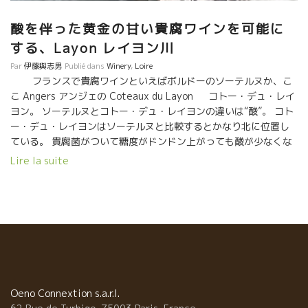
酸を伴った黄金の甘い貴腐ワインを可能に
する、Layon レイヨン川
Par
伊藤與志男
Publié dans
Winery
,
Loire
フランスで貴腐ワインといえばボルドーのソーテルヌか、こ
こ Angers アンジェの Coteaux du Layon コトー・デュ・レイ
ヨン。 ソーテルヌとコトー・デュ・レイヨンの違いは“酸”。 コト
ー・デュ・レイヨンはソーテルヌと比較するとかなり北に位置し
ている。 貴腐菌がついて糖度がドンドン上がっても酸が少なくな
らない。 だから、甘口でもビシッと効いている。 たれない、甘す
Lire la suite
ぎるように感じない。 極甘でも、甘さが気持ち良く、スカッとし
ている。 そんな特別な貴腐ワインができるのは、このレ
イヨン川の湿気のお蔭。 秋のレイヨン川付近では朝霧が深い。 こ
の朝霧のお蔭でプリチュール・ノーブルと云われる特別な菌が葡
萄の皮に付着する。 そうすると葡萄実の中の水分が少なくなって
糖度がドンドン上がっていくのです。 そして、気温が低いので酸
が下がらない。 それはそれはもう特別な甘さ、そして同時にフレ
ッシュな酸があって、 もう、堪らないですね。 甘口ワインこそ自
然派でないと！！ 普通の造りでは酸化防止剤を目いっぱい入れて
Oeno Connextion s.a.r.l.
しまう。 だから、甘いワインを飲むと頭が直ぐに痛くなってしま