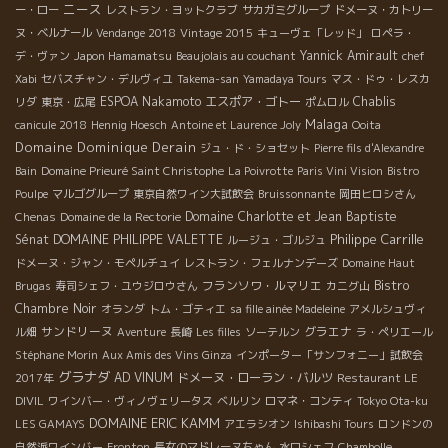
ニース
ー・ロー
レストラン・ヨットクラブ
サカガミグループ
ドメーヌ・カトリー
ヌ・ベルナール
Vendange 2018
Vintage 2015
キューヴェ「レッド」
ロペラ・
Yannick Amirault
デ・ヴァン
Japon Hamamatsu
Beaujolais au couchant
chef
Xabi
セバスチャン・デルヴィユ
Takema-san
Yamadaya Tours
マス・ドゥ・レスカ
ESPOA Nakamoto
エスポア・ゴトー
Chablis
リダ
東京・広尾
ポムロル
Malaga
canicule 2018
Hennig Hoesch
Antoine et Laurence Joly
Ooita
Domaine Dominique Derain
ジュ・ド・ショセット
Pierre fils d'Alexandre
Bain
Domaine Prieuré Saint Christophe
La Poivrotte
Paris Vini Vision
Bistro
Poulpe
マルゴグループ
東京自然ワイン大試飲会
Bruissonnante
岡田ヒロシさん
Domaine Charlotte et Jean Baptiste
Chenas
Domaine de la Rectorie
Philippe Carrille
Sénat
DOMAINE PHILIPPE VALETTE
ルージュ・ゴルジュ
ドメーヌ・ジャン・モペルチュイ
レストラン・フェルナンデーズ
Domaine Haut
フランソワ・ルマリエ
Bistro
Brugas
寿司シェフ・ユウジロウさん
カニグ山
Chambre Noir
オランダ
トム・ゴティエ
sa fille ainée Madeleine
アメルシュヴィ
サンドリーヌ
グラエナ
ル畑
Aventure
長崎
Les filles
ソーテルン
ラ・ペリエール
Stéphane Morin
Aux Amis des Vins Ginza
インポーター「サンフォニー」試飲会
グラナダ
AD VINUM
ドメーヌ・ローラン・バルツ
2017年
Restaurant LE
DIVIL
ワインバー・ヴィノヴェリータス
ベルリン
ロマネ・コンティ
Tokyo Ota-ku
DOMAINE ERIC KAMM
LES GAMAYS
アエラシオン
Ishibashi Tours
ロンドンの
自然派ワインバー
Fronton
長女のマドレーヌちゃん
水口シェフ
Chambolle