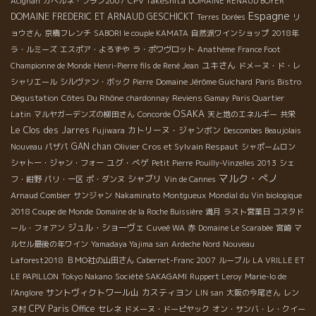
CPV Takeshita
Acignan
カベルネ・フラン2007
DOMAINE RENAUD BOYER
Espagne
DOMAINE FREDERIC ET ARNAUD GESCHICKT
Terres Dorées
リ
ョウさん
京橋フレンチ
SABORI le couple KAMATA
自然派ワインショップ
2018年
ラ・ルミーズ
エスポア・よろずや
ラ・ポワヴロット
Anathème
France Foot
ユキさん
Championne de Monde
Henri-Pierre fils de René Jean
ドメーヌ・ド・レ
シャリエール
シルヴァン・ボック
Pierre
Domaine Jérôme Guichard
Paris Bistro
Côtes Du Rhône
Dégustation
chardonnay
Reviens Gamay
Paris Quartier
OSAKA
Latin
マルヤガーデンズの柳田さん
Concorde
天と地のエネルギー
共栄
Le Clos des Jarres
カトリーヌ・ジャンボン
Fujiwara
Descombes Beaujolais
GAN chan
Olivier Cros et Sylvain Respaut
Nouveau
パザパ
シャポームロン
ユグ・べゲ
シャトー・ジャン・フォー
Petit Pierre
Pouilly-Vinzelles 2013
シェ
マルク・ぺノ
シャブリ
フ・紺野
パリ・一区
ポ・ダンヌ
Vin de Cannes
Arnaud Combier
サンジャン
Nakaminato
Montgueux
Mondial du Vin biologique
2018 Coupe de Monde
Domaine de la Roche Buissière
満月
ラスト営業日
コスタド
ジュル・ショーヴェ
ール・フォアン
Cuveé WA
赤
Domaine Le Scarabée
宮崎
マ
ルセル最後の年ワイン
Yamadaya Yajima san
Ardeche Nord
Nouveau
Laforest2018
ＢＭО社の山田さん
Cabernet-Franc 2007
ルーブル
LA VRILLE ET
LE PAPILLON
Tokyo Nakano
Société SAKAGAMI
Ruppert Leroy
Marie-lo de
サントヴィクトワール山
カスティヨン
l'Anglore
LIN san
大阪の今尾さん
レン
CPV Paris Office
ヌ村
セレネ
ドメーヌ・ドーピヤック
オン・サンバ・レ・クイー