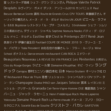
Patrick
ジュンさん
Philippe Valette
堂
レストラーダ地域
シェフ・グワン
Desplats
ルヴィアン・ガメイ
ダンス・アンコール2016
カンパニェス
Paul
Bocuse
Barbecue Soirée
調布
Route de Grands Crus
CPV TOURS
斉藤順子さん
オ
ピエール・ラフォ
ーリックの橋元さん
メーヌ・ド・ラ・ボルド
Bistro UN JOUR
レ
B.B.B. Bojoloise
レストラン「ル・プチ・コメルス」
Strohmeier
シェフ・ソムリ
エの長谷川さん
ダヴィッド・シャペル
Septime
Nomura Naoko
パティ・デ・ロジ
René Jean
Eastline
C'est le Printemps 2017
エル
ドゥニ・タルデュ
哲学
奈良セイヤ
伊藤の誕生日
Football COUPE DE MONDE 2018
ラ・ヴリーユ・エ・
ル・パピヨン
Toda President
台北在住の加藤さん
レ・フラー・ルージュ
Wine
School
ボナストレ
Danse encore
restaurant CAN ROCA
エドワード
Beaujolais Nouveau
Les Pénitentes
LA REVUE DU VIN FRANCE
川村さん
ラング
ラピエール家
Clos du Rouge Gorges
Domaine d'Aupilhac
オビ・ワイン
ドック
日本
野村ユニソン諏訪本社
Canigou
Marco Giuliani
オーリック社
ロ
ゼ
Restaurent Fleur de Thym
思想
リュショット・シャンベルタン
CPV ツアー
タ
Champagne
Jacques Selosse
宮本
ン・タン
Osaka IMAO san
レイヨン川
ミ
Granada
シャン
ッシェル・グリザール
Ciel-Terre-Vigne-Homme
OSE
萬屋酒店
パーニュ・ジャック・ラセーニュ
Henri Frédérique Roch
Marie Lapierre
Domaine Prieuré Roch
Yokosuka
La Pierre chaude
ドメーヌ・ブノワ・クロー
クリストフ・パカレ
カタロニア人
Societé Eau de Souche
GAR'O'VIN