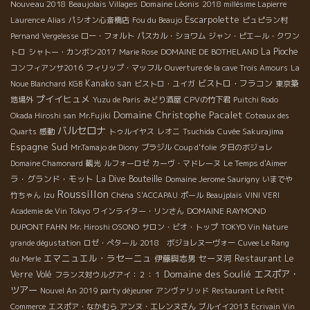
Nouveau 2018
Domaine Léonis
Beaujolais Villages
2018 millésime Lapierre
Escarpolette
Laurence Alias
パシオン心斎橋店
Fou du Beaujo
ピュピラン村
Pernand Vergelesse
ロー・フォルト
パスカル・ショワム
ジャン・ピエール・クワン
La Pioche
トロ
シャトー・カンボン2017
Marie Rose
DOMAINE DE BOTHELAND
コンフィアンサ2016
フィリップ・マッフル
Ouverture de la cave Trois Amours
La
Kanako san
ビストロ・フラコン
Noue Blanchard
KGB
ビストロ・ユイガ
東京築
プイイヒュメ
地場外
Yuzu de Paris
みどり酒屋
CPVの竹下君
Puitchi Rodo
Domaine Christophe Pacalet
Okada Hiroshi san
Mr.Fujiki
Coteaux des
バルセロナ
Quarts
感動
トゥルイヤス
レオニ
Tsuchida
Cuvée Sakurajima
Espagne Sud
Mr.Tamajo de Diony
ブラジル
Coup d'folie
夕日のボジョレ
Domaine Chamonard
観光
ルフォーロゼ
カーヴ・マドレーヌ
Le Temps d'Aimer
ラ・グランド・モット
La Dive Bouteille
Domaine Jerome Saurigny
いまでや
Roussillon
竹ちゃん
Izu
Chéna
S'ACCAPAU
ポール
Beaujplais
VINI VERI
DOMAINE RAYMOND
Academie de Vin Tokyo
ワインライター・リンさん
DUPONT FAHN
Mr. Hiroshi OSONO
サロン・ビオ・トップ
TOKYO Vin Nature
grande dégustation
ロゼ・ぺタール
2018 ボジョレヌーヴォー
Cuvee Le Rang
エマニュエル・ラセーニュ
伊藤與志男
セーヌ河
Restaurant Le
du Merle
Domaine des Soulié
エスポア・
Verre Volé
フランス対ウルグアイ：２：１
ツアー
Nouvel An 2019 party déjeuner
アンヴァリッド
Restaurant Le Petit
Commerce
エスポア・なかむら
アンヌ・エレンヌさん
ブルイイ2013
Ecrivain Vin