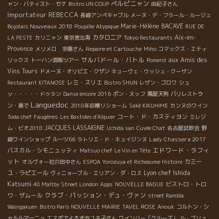
ペルピニャン
ャン・バティスト・セナ
Bistro UN COUP
由紀子さん
Importateur REBECCA
長崎アンペキャブル
メーヌ・デ・フラール・ルージュ
Bojolais Nouveaux 2018
Marie-Hélène BACAVE
Poupille Atypique
RUE DE
カタロニア
Aix-en-
LA PESTE
カリニャン
東京恵比寿
Tokyo Restaurants
Provence
メリメロ 宗像さん
Repaire et Cartouche
Miho
コマックス・エティ
サルバドール・バトル
aux Amis des
リックス
トーハン酒販ツアー
Pomerol
Vins Tours
ドメーヌ・オリビエ・クザン
キューヴェ・ウッシュ・クーザン
レミ・スリエ
Restaurant KITANOSE
Bistro SHUN
レザン・ゴロワ
シュ
ッ・・・・・ドゥラン
Danse encore 2016
ポン・ヌッフ
萬屋天狗
パリレストラ
Languedoc
ン・奏で
2018年収穫リショーム
Saké KIKUHIME
カンヌのワイン
コート・ド・カスティヨン
Toda chef
Faugères
Les Bastides d'Alquier
ミレジ
JACQUES LASSAIGNE
ム・ビオ2018
Uchida san
Cuvée Chat
名古屋試飲会
野
Lady Chassera 2017
崎ワインショップ
ルーツ66
ラトリエ・ド・キュイジンヌ
エドワード・ラフィ
パスカル・シモニュッティ
Matsuo chef
Le Vin en Tête
ット
カミー
オルヴォー社の田中さん
ESPOA Yorozuya et Richeaume Histoire
Lyon chef Ishida
ユ・ラピエール
ヴィニョーブル・エリアン・ダ・ロス
Katsumi
ビストロ・トロ
40 Maltby Street London
Apps
NOUVELLE BAGUE
クラブ・パッション・デュ・ヴァン
ワ・ザムール
street Rambla
Waingakuen
Bistro Paris NOUVELLE MAIRIE
TAVEL ROSE
Anouk
コルトン・シ
ャルルマーニュ
エスポアよろずやユキ子さん
ワインバー「クルーズ」
ル・ブリュ