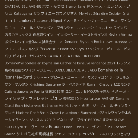
ドメーヌ・ミレンヌ・ブ
ボワ・モワセ
CHATEAU BEL AVENIR
tramontane
リュ
Ｓａ
サンフォニーのまどかさん
Katsuyama
Meryl et Géraldine Croizier
ｉｎｔ-Emilion
月
Laurent Miquel
ドメーヌ・ドゥ・ヴィーニュ・デュ・マイン
ヌ
キューヴェ ル・ジャンボン・ブランシャール
カルボ・キュルトゥ
ワインバー
Bistro Simba
店長のアレックス
自然派ワイン・インポーター・イーストライン社
Domaine Sylvain Bock
ボジョレワイン全体の大試飲会サロン
Cuvée Plussard
ア
Provence
Ryo-san
ンドレ・オステルタグ
Pinot noir
ジャン・ピエール・ビス
パリ
ビストロ・セレスタン
LA NATURE A HORREUR DU VIDE
DomainePhilippeTessier
Kojima san
Catherine Deneuve
vendange 2021
レランス
Domaine de la
島の修道僧のワイン
マジエール
BODEGUILLA DE AL LADO
Romanée-Conti
シャトー・プピーユ・コート・ド・カスティヨン
ラ・フェルム・
サン・マルタン
Kirishima
Sauterne
ラ・ベスティア
Romain Chapuis
ピエモンテ
ドメーヌ・
Cuiisne Japonaise
Paellia
猛暑2018年
ユン・ニル
ＢＭОの聖子さん
フィリップ・ヴァレット
ジュラ
Importateur AVENIR
桜島2016
Domaine
Clusel Roch
histoire de Bistros de Vin Nature
・ G
ミーゾ・ヴェール
ティンタ・
マレナ
Madame Rosé
Berlin
Cuvée Le Jambon・Blanchard
ボジョレワイン全体の
一大イヴェント
ソルスルリ2017
ピネル・デ・ブライ
ESPOAかまたや
SLOW
Beaune
FOOD
Cyril
モーヴェータン
Pineau Denis
レーザン・ゴロワ
Cossard
サカガミ社の高橋社長
Gaillac
シェフ・タケモト
ラングロールのエリックとマリ