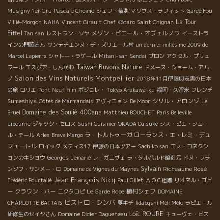
Musigny 1er Cru
Pascale Choime
シェフ・菊池
マリウス・ラフィット
Garde Fou
La Tour
Villié-Morgon
NAHA
Vincent Girault
Chef Kôtaro
Saint Chignan
Eiffel
メゾン・ピエール・オヴェルノワ
Tan san
レストラン・ソヤ
イーストラ
インの門脇さん
サンテチエンヌ・デ・ズリエール村
un dernier millésime 2009 de
Marcel Lapierre
シャトー・ラゲール
Mitani-san
Sendai
サロン
アクセル・プリュ
Taiwan Buvons Nature
フール
エスポア・しんかわ
ドメーヌ・ショーム・アル
Salon des Vins Naturels Montpellier
ノ
2018年11月伊藤與志男の日本
の旅
ロリエ
Pont Neuf
film
ボジョレ・
Tokyo Arakawa-ku
福岡・久留米
フレンチ
Sumeshiya
シリル・アロンゾ
Côtes de Marmandais
アヴィニョン
De Moor
Le
Domaine des Soulié 400ans
Bruel
Matthieu BOUCHET
Paris Belleville
Libourne
ジャック・セロス
Sushi Cuisinier OKADA Daisuke
シス・ピエ・シュー
ラ・トルトゥーガ
ローランス・エ・レミ・デュ
ル・テール
Arles
Brave Margo
フェートル
ロイック
メティス17
伊藤の日本ツアー
Sachiko san
エノ・コネクシ
ョンのキショウ
Georges Lemarié
レ・ガニヴェ
ラ・タルバルド醸造元
ドヌ・フラ
Sylvain
Richeaume Rosé
ンソワ・サンメー・ロ
Domaine de Vignes du Maynes
Jean François Nicq
Frédéric Pourtalié
Paul Gillet
ＡＯＣ組織
リオネル・ゴビ
クラウン・バー
植村シェフ
ー
ニクタロピ
Le Garde Robe
DOMAINE
ビストロ・シンバ
CHARLOTTE BATTAIS
夢キチ
Iidabqshi Méli Mélo
ラピエール
Loïc ROURE
研修生のセイヤさん
Domaine Didier Dagueneau
キューヴェ・ビス