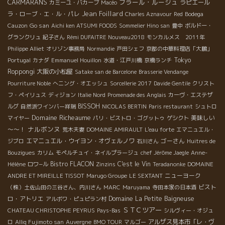
CARMARANS
フラール・ルージュ
ラピエール
カミーユ・バカーブ
Macéo
Jean Foillard
ラ・ローブ・エ・ル・パレ
Charles Aznavour
Red
Bodega
Go san
Cauzon
Aichi ken ATSUMI FOODS
Sommelier Hino san
豊中
ボルドー・
グランクリュ
紀子さん
Rémi DUFAITRE Nouveau2018
モンカルメス 2011年
Philippe Alliet
オリゾン事務局
Normandie
戸田シェフ
京都の中華料理店「大鵬」
Tokyo
Portugal
カナダ
Emmanuel Houillon
水道・江戸川橋
京橋ランチ
Roppongi
大阪の小松屋
Satake san de Barcelone
Brasserie Vendange
Pourriture Noble
へニング・オエッシュ
Sorcellerie 2017
Davide Gentile
クリスト
フ・ペイリュス
ディジョン
Italie Nord
Promenade des Anglais
カーヴ・エステザ
BISSOH
ルグ
自然派ワインバー祥瑞
NICOLAS BERTIN
Paris restaurant
シュトロ
Domaine Richeaume
美味しい
マイヤー
パリ・ビストロ・ゴグットゥ
ゲシクト
ナルボンヌ
～～！
荒木夫妻
DOMAINE AMIRAULT
L'eau forte
エマニュエル・
エマニュエル・ウイヨン・オヴェルノワ
ゴーさん
ジブロ
石川さん
Huitres de
Bouzigues
カリム
モペルチュイ・ネイルプラージュ
chef Jérôme Jaegle
Anne-
Bistro FLACON
C'est le Vin
Hélène
ロワ−ル
Zinzins
Teradanonke
DOMAINE
ニューヨーク
ANDRE ET MIREILLE TISSOT
Marugo Groupe
LE SEXTANT
ビスト
（株）土佐山田の三谷さん、内川さん
MARC
Maruyama
寺田本家の日本酒
ロ・アトリエ
Domaine La Petite Baigneuse
アルボワ・ピュピラン村
ＳＴＣツアー
CHATEAU CHRISTOPHE PEYRUS
Pays-Bas
シルヴィー・オジュ
アルザス見本市「レ・ヴ
ロ
Alliq Fujimoto san
Auvergne
BMO TOUR
マルゴー