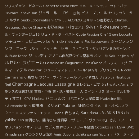
クリスチャン・ビネール
Cachette Masa chef
ドメーヌ・シャルロット・バテ
ジェラール・ゴビー
ピノ・ノワール
Orveaux Tanaka san
加賀
セドリック・ガ
ロ
ルヴァ
Suido Edogawabashi
CYRILL ALONZO
ミネットの佐野さん
Chateau
Sylvain Richeaume
Restignac
Davide Chapelle
お好み焼き「パセミア」
タヴェ
ル・ヴァンタージュ15
リュ・ド・ラ・ペスト
Cuvée Passion
Chef Gwen
Loucate
マチュー・ラピエール
Le Vin de mes Amis
ジャンフラン
Feu Katsuyama
ソワ・ニック
リショー
ドゥ・モール
ラ・ヴィエイユ・ジュリアンヌのジャンポー
マ
ジョルディ
Sakurajima
ル
Budo Kendo
アノニム自然派ワイン見本市
ベレール
ルセル・ラピエ－ル
Domaine de l’Aiguelière
ア
Pot d'Anne
パトリス・ユグ
ルマ・マテル
charibari
シューディスト
ルノワール1989年
ブリュリウス
Nicole
Carmarans
小島さん
サント・ヴィクトワール
アレイヤ地方
Bistro La Nautique
Champagne Jacques Lassaigne
Neil
ミレジム・ビオ
Bistro Aux Amis
フ
ランスの猛暑37度
東京・中野
天・地・葡萄木・人
ワイン・リタ
オー・ザルジラ
バニュルス
ディオニ社
CPV Madoka
サバニャン
大榮産業
Madeleine fille
飯田橋 メリメロ
Yakitori SHINORI
d'Alexandre Bain
ドメーヌ・オベルノワ・
岩ちゃん
Barcelona
JAJAKISTAN
cho
ウイヨン
ステファン・モラン
Lurons
yukiko san
赤間さん、藤山さん
地酒祭
アザミ・デ・ヴァンの丸山さん
エノ・コ
ネクション
イオデ
レミ・セデス
世界ピノ・ノワール会議
Ootsubo san
ESPA
BMO
Yamada san
グランクリュ街道
Amis Buvons
Uchikawa san
Yo chan
ドメーヌ・ジ