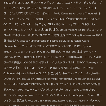
トロロジ
ジロンナ三ツ星レストラン「カン・ロカ」
ニュイ・サン・ジョルジュ・プ
ドメーヌ・ド・ラ・ヴィエイ
BMO 社
ルミエクリュ
ラフォレ収穫2018年
ユ・ジュリアンヌ
Domaine Anthony Thevenet
ビストロ・ポール・ベール
キ
Oenoconnexion
ューヴェ・プレッシウーズ
桜満開
フィリップ
Ebisu
ORVEAUX
クロ・ルジャール
ドメー
CO.
ラ・デジレ
アンヌ・パイエさん
グラン・ラルグ
ヌ・ヴァランタン・ヴァレス
Jean-Paul Daumen
Madona Eglise
ダンス・アン
カタロニア地方
コール
オルヴォー、オリゾン
土佐
ガロンヌ河
Bordeaux en 1977
野村高城さん
Alsace Humbrebrecht
Millésime Bio 2018
Barcelon
Apéro
Philosophie de Yoshio ITO
ミネットの鈴木さん
シャンゼリゼ通り
Sylvere
Sud
TRICHARD
カム・アシュトラ
リヨンの石田さん
Rennes
上海
シャルドネ
2016年
カプリエ醸造元
松岡さん
Mizuki san
ペシコ
2018年収穫・デコンブ
渥美
Bordeaux
ESPOA Yorozuya
レ
フーズの森さん
ボジョレ・クリストフ・パカレ
ストラン「ル・ヴェール・ヴォレ」
老舗かつ吉
諏訪
寿司職人・大田大介
Cuisinier Yuji san
Millésime Bio 2019
庄元さん
ルージュ・フイユ・ド・ポール・
ウジェンヌ1994年
Daikin
Autour d'un verre
restaurent Chateaubriand
LEVAT
Paris bistro SAGAN
MONTADA
クロ・ド・タイラック
ビストロ・フラコン2号店
ドメーヌ・ステファニー・エ・ヴァンサン・デブベルタン
Tokyo Chofu
ブラン・
Domaine Jean-Baptiste Senat
ド・ブラン
Nagano Suwa
ニコラ・ベルタン
オー
リックスの藤元さん
Fête du Vin Nature chez Lapierre
LOU CARIGNAN
ドメーヌ・
地中海
Bistro MARUGO