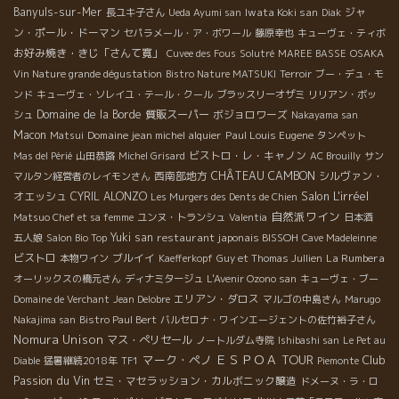
Banyuls-sur-Mer
Iwata Koki san
ジャ
長ユキ子さん
Ueda Ayumi san
Diak
ン・ポール・ドーマン
セパラメール・ア・ボワール
藤原幸也
キューヴェ・ティボ
お好み焼き・きじ「さんて寛」
Cuvee des Fous
Solutré
MAREE BASSE
OSAKA
Vin Nature grande dégustation
Bistro Nature MATSUKI
Terroir
ブー・デュ・モ
ンド
キューヴェ・ソレイユ・テール・クール
ブラッスリーオザミ
リリアン・ボッ
Domaine de la Borde
質販スーパー
ボジョロワーズ
シュ
Nakayama san
Macon
Domaine jean michel alquier
Paul Louis Eugene
Matsui
タンペット
ビストロ・レ・キャノン
Mas del Périé
山田恭路
Michel Grisard
AC Brouilly
サン
西南部地方
CHÂTEAU CAMBON
シルヴァン・
マルタン経営者のレイモンさん
Salon L'irréel
オエッシュ
CYRIL ALONZO
Les Murgers des Dents de Chien
自然派ワイン
Matsuo Chef et sa femme
ユンヌ・トランシュ
Valentia
日本酒
Yuki san
restaurant japonais BISSOH
五人娘
Salon Bio Top
Cave Madeleinne
ビストロ
ブルイイ
La Rumbera
本物ワイン
Kaefferkopf
Guy et Thomas Jullien
オーリックスの橋元さん
ディナミタージュ
L'Avenir Ozono san
キューヴェ・ブー
エリアン・ダロス
Domaine de Verchant
Jean Delobre
マルゴの中島さん
Marugo
Nakajima san
Bistro Paul Bert
バルセロナ・ワインエージェントの佐竹裕子さん
Nomura Unison
マス・ぺリセール
ノートルダム寺院
Ishibashi san
Le Pet au
ＥＳＰＯＡ TOUR
マーク・ペノ
Club
Diable
猛暑継続2018年
TF1
Piemonte
Passion du Vin
セミ・マセラッション・カルボニック醸造
ドメーヌ・ラ・ロ