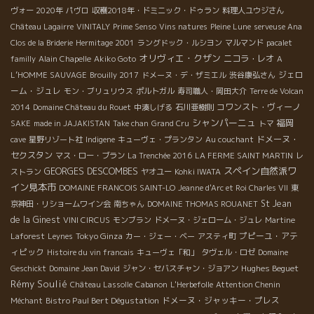
ヴォー 2020年
パヴロ
収穫2018年・ドミニック・ドゥラン
料理人ユウジさん
Château Lagairre
VINITALY
Prime Senso
Vins natures
Pleine Lune
serveuse Ana
Clos de la Briderie
Hermitage 2001
ラングドック・ルシヨン
マルマンド
pacalet
オリヴィエ・クザン
ニコラ・レオ
familly
Alain Chapelle
Akiko Goto
A
ジェロ
L’HOMME SAUVAGE
Brouilly 2017
ドメーヌ・デ・ザミエル
渋谷康弘さん
ーム・ジュレ
モン・ブリュリウス
ポルトガル
寿司職人・岡田大介
Terre de Volcan
コワンスト・ヴィーノ
2014
Domaine Château du Rouet
中湊しげる
石川亜樹則
シャンパーニュ
福岡
SAKE
made in JAJAKISTAN
Take chan
Grand Cru
トマ
ドメーヌ・
cave
星野リゾート社
Indigene
キューヴェ・プランタン
Au couchant
セクスタン
マス・ロー・ブラン
La Trenchée 2016
LA FERME SAINT MARTIN
レ
スペイン自然派ワ
GEORGES DESCOMBES
ストラン
ヤオユー
Kohki IWATA
イン見本市
DOMAINE FRANCOIS SAINT-LO
Jeanne d'Arc et Roi Charles VII
東
St Jean
京神田・リショームワイン会
南ちゃん
DOMAINE THOMAS ROUANET
de la Ginest
VINI CIRCUS
モンブラン
ドメーヌ・ジェローム・ジュレ
Martine
Tokyo Ginza
プピーユ・アテ
Laforest
Leynes
カー・ジェー・ベー
アスティ町
ィピック
Histoire du vin francais
キューヴェ「和」
タヴェル・ロゼ
Domaine
Hughes Beguet
Geschickt
Domaine Jean David
ジャン・セバスチャン・ジョアン
Rémy Soulié
Château Lassolle
Cabanon
L'Herbefolle
Attention Chenin
Bistro Paul Bert Dégustation
ドメーヌ・ジャッキー・プレス
Méchant