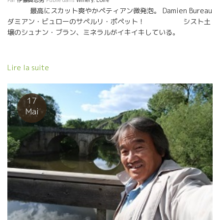
Par
伊藤與志男
Publié dans
Winery
,
Loire
最高にスカット爽やかペティアン微発泡。 Damien Bureau
ダミアン・ビュローのサペルリ・ポペット！ シスト土
壌のシュナン・ブラン、ミネラルがイキイキしている。
Lire la suite
17
Mai