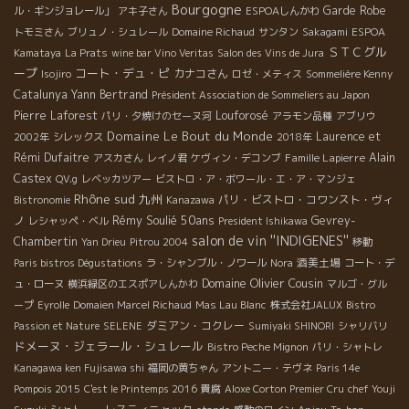
Bourgogne
Garde Robe
ル・ギンジョレール」
アキ子さん
ESPOAしんかわ
トモミさん
ブリュノ・シュレール
Domaine Richaud
サンタン
Sakagami
ESPOA
ＳＴＣグル
Kamataya
La Prats
wine bar Vino Veritas
Salon des Vins de Jura
ープ
コート・デュ・ピ
カナコさん
Isojiro
ロゼ・メティス
Sommelière Kenny
Catalunya
Yann Bertrand
Président Association de Sommeliers au Japon
Pierre Laforest
Louforosé
パリ・夕焼けのセーヌ河
アラモン品種
アブリウ
Domaine Le Bout du Monde
Laurence et
2002年
シレックス
2018年
Rémi Dufaitre
Famille Lapierre
Alain
アスカさん
レイノ君
ケヴィン・デコンブ
Castex
QV.g
レベッカツアー
ビストロ・ア・ボワール・エ・ア・マンジェ
Rhône sud
九州
パリ・ビストロ・コワンスト・ヴィ
Bistronomie
Kanazawa
Rémy Soulié 50ans
ノ
Gevrey-
レシャッペ・ベル
President Ishikawa
salon de vin ''INDIGENES''
Chambertin
Yan Drieu
Pitrou 2004
移動
酒美土場
Paris bistros Dégustations
ラ・シャンブル・ノワール
Nora
コート・デ
Domaine Olivier Cousin
ュ・ローヌ
横浜緑区のエスポアしんかわ
マルゴ・グル
ープ
Eyrolle
Domaien Marcel Richaud
Mas Lau Blanc
株式会社JALUX
Bistro
ダミアン・コクレー
Passion et Nature
SELENE
Sumiyaki SHINORI
シャリバリ
ドメーヌ・ジェラール・シュレール
Bistro Peche Mignon
パリ・シャトレ
Kanagawa ken Fujisawa shi
福岡の黄ちゃん
アントニー・テヴネ
Paris 14e
Pompois 2015
C'est le Printemps 2016
貴腐
Aloxe Corton Premier Cru
chef Youji