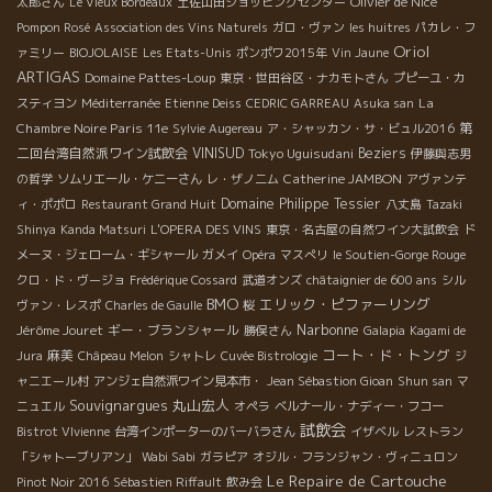
Olivier de Nice
太郎さん
Le Vieux Bordeaux
土佐山田ショッピングセンター
Pompon Rosé
Association des Vins Naturels
ガロ・ヴァン
les huitres
パカレ・フ
Oriol
ァミリー
BIOJOLAISE
Les Etats-Unis
ポンポワ2015年
Vin Jaune
ARTIGAS
Domaine Pattes-Loup
東京・世田谷区・ナカモトさん
プピーユ・カ
La
スティヨン
Méditerranée
Etienne Deiss
CEDRIC GARREAU
Asuka san
Chambre Noire Paris 11e
第
Sylvie Augereau
ア・シャッカン・サ・ビュル2016
二回台湾自然派ワイン試飲会
VINISUD
Tokyo Uguisudani
Beziers
伊藤與志男
Catherine JAMBON
の哲学
ソムリエール・ケニーさん
レ・ザノ二ム
アヴァンテ
Domaine Philippe Tessier
ィ・ポポロ
Restaurant Grand Huit
八丈島
Tazaki
Shinya
Kanda Matsuri
L'OPERA DES VINS
東京・名古屋の自然ワイン大試飲会
ド
メーヌ・ジェローム・ギシャール
ガメイ
Opéra
マスぺリ
le Soutien-Gorge Rouge
クロ・ド・ヴージョ
Frédérique Cossard
武道オンズ
châtaignier de 600 ans
シル
BMO
エリック・ピファーリング
ヴァン・レスポ
Charles de Gaulle
桜
Narbonne
Jérôme Jouret
ギー・ブランシャール
勝俣さん
Galapia
Kagami de
コート・ド・トング
麻美
Jura
Châpeau Melon
シャトレ
Cuvée Bistrologie
ジ
ャニエール村
アンジェ自然派ワイン見本市・
Jean Sébastion Gioan
Shun san
マ
Souvignargues
丸山宏人
ニュエル
オペラ
ベルナール・ナディー・フコー
試飲会
Bistrot VIvienne
台湾インポーターのバーバラさん
イザベル
レストラン
「シャトーブリアン」
Wabi Sabi
ガラピア
オジル・フランジャン・ヴィニュロン
Le Repaire de Cartouche
Pinot Noir 2016
Sébastien Riffault
飲み会