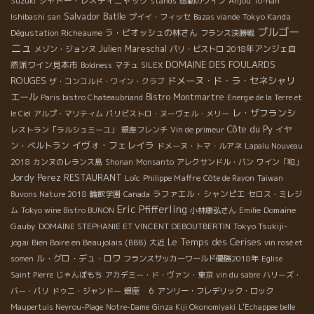
シャトー・レスティニャック
Anjou
Suzuki
stands
感動のワイン
To-han
Salvador Batlle
Tokyo Kanda
Ishibashi san
プイイ・フィッセ
Bazas viande
ブルゴー
Dégustation Richeaume
ラ・ピオッシュの林さん
フランス決勝戦
ニュ
Julien Mareschal
2018年アンジェ自
メゾン・ジョンヌ
パリ・ビストロ
DOMAINE DES FOULARDS
然派ワイン見本市
Boldness
マチュ
SILEX
ROUGES
ドメーヌ・ド・ラ・セネシャリ
ザ・コンコルド・ワイン・クラブ
エール
Bistro Montmartre
Paris bistro Chateaubriand
Energie de la Terre et
レ・ザフランシ
le Ciel
アルプ・マリティム
パリビストロ・ヌーヴェル・メリー
Côte du Py
イヤ
レストラン「ラルシュミーユ」
銀座フレンチ
Vin de primeur
イヴォ・フェレイラ
ン・ベルトラン
ドメーヌ・トマ・ルアネ
Lapalu Nouveau
2018
カンヌのレランス島
Shonan
Monsanto
アレクサンドル・バン
ワイン「和」
RESTAURANT
Jordy Perez
Loïc
Philippe Maffre
Côte de Rayon
Taiwan
ラファエル・シャンピエ
Buvons Nature 2018
輪飲学園
Canada
セロス・ミレジ
Eric Pfifferling
Domaine
ム
Tokyo wine Bistro BUNON
小林康弘さん
Emilie
Gauby
Tokyo Tsukiji-
DOMAINE STEPHANIE ET VINCENT DEBOUTBERTIN
Le Temps des Cerises
jogai
Bien Boire en Beaujolais (BBB)
大近
vin rosé et
ル・グロ・デュ・ロワ
somen
フランスサッカーワールド優勝2018年
Eglise
Saint Pierre
じゃんぼもち
アカデミー・ド・ヴァン・東京
vin du sabre
ハリーズ・
バー・パリ
ドゥニ・ジャンドー
銀座 ６
アンリー・フレデリック・ロック
Maupertuis Neyrou-Plage
Notre-Dame
Ginza Kiji Okonomiyaki
L'Echappee belle