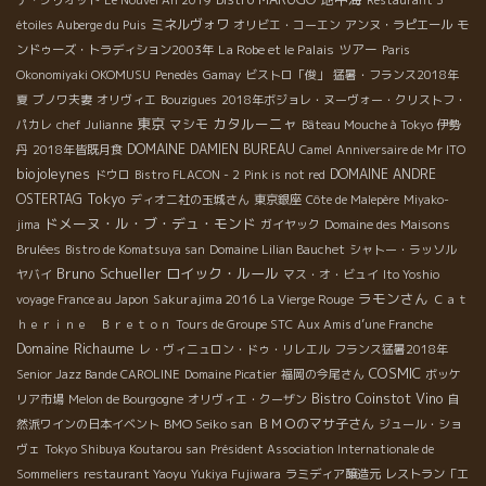
デ・グリオット
Le Nouvel An 2019
Restaurant 3
ミネルヴォワ
étoiles Auberge du Puis
オリビエ・コーエン
アンヌ・ラピエール
モ
La Robe et le Palais
ツアー
ンドゥーズ・トラディション2003年
Paris
Okonomiyaki OKOMUSU
Penedès
Gamay
ビストロ「俊」
猛暑・フランス2018年
夏
ブノワ夫妻
オリヴィエ
Bouzigues
2018年ボジョレ・ヌーヴォー・クリストフ・
東京
カタルーニャ
マシモ
パカレ
chef Julianne
Bâteau Mouche à Tokyo
伊勢
DOMAINE DAMIEN BUREAU
丹
2018年皆既月食
Camel
Anniversaire de Mr ITO
biojoleynes
DOMAINE ANDRE
ドウロ
Bistro FLACON - 2
Pink is not red
Tokyo
OSTERTAG
ディオニ社の玉城さん
東京銀座
Côte de Malepère
Miyako-
ドメーヌ・ル・ブ・デュ・モンド
jima
ガイヤック
Domaine des Maisons
Brulées
Bistro de Komatsuya san
Domaine Lilian Bauchet
シャトー・ラッソル
Bruno Schueller
ロイック・ルール
ヤバイ
マス・オ・ビュイ
Ito Yoshio
ラモンさん
Sakurajima 2016
voyage France au Japon
La Vierge Rouge
Ｃａｔ
ｈｅｒｉｎｅ Ｂｒｅｔｏｎ
Tours de Groupe STC
Aux Amis d’une Franche
Domaine Richaume
レ・ヴィニュロン・ドゥ・リレエル
フランス猛暑2018年
COSMIC
Senior Jazz Bande CAROLINE
Domaine Picatier
福岡の今尾さん
ボッケ
Bistro Coinstot Vino
リア市場
Melon de Bourgogne
オリヴィエ・クーザン
自
BMO Seiko san
ＢＭＯのマサ子さん
然派ワインの日本イベント
ジュール・ショ
ヴェ
Tokyo Shibuya Koutarou san
Président Association Internationale de
Sommeliers
restaurant Yaoyu
Yukiya Fujiwara
ラミディア醸造元
レストラン「エ