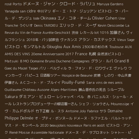
ドメーヌ・ジャン・クロード・ラパリュ
rosé
Porto
Maruya Gardens
cidre
Yanagida san
中川マリ
ギー・エ・トマ・ジュリアン
ビストロ・ラ・パー
Okinawa
Olivier Cohen
エノ・コネ・チーム
ル・デ・ザンジュ
Iode
Une
エリック・ド・スーザ
Tranche
うぐいす
Denis TARDIEU
Kevin Descombe
La
加藤さん
Revue du Vin de France
Aurélie Geschickt
渋谷
レカール lot 1016
ヴィ
アラン・カステックス
ルフランシュ
2018年・パリ試飲会
ヴァカンス
Vieux Sage
Aux Amis
ビストロ・モンマルトル
Glouglou
2300年の杉の木
Toulouse
AUX
France
札幌
AMIS DES VINS 20eme Anniversaire 2017
自然派ビストロ・
グラン・ルパ
Grand 8
Matsuki
ＢＭО
Domaine Bruno Duchene
Campagnes
Taipei
Gaec du Mazel
パリ・ベルヴィル
ラ・フォン・ド・ロりヴィエ
ヴァレり
ワ
インカーヴ・パピーユ
日酒販ツアー
Hospice de Beaune
炭焼・しのり・中山夫妻
Pouilly-Fumé
Sara
伊藤さん
ＡＣコート・ド・ブルイイ
vins de mes amis
Guillaume
Château Ausone
Alpes-Maritimes
勝山晋作氏の死去
シルーブル
ダミアン・ビュロー
Sakura
レシャッペ・ベル 赤
バニュルス・シュール・メ
イ
ール
レストランプロデューサーの柳沼憲一さん
シェフ・リョウさん
Mouressipe
ヴ・カムドボルド
Domaine
竹下正樹
ル・スラ
Antoine Joly
Fabrice
サラ
Philippe Delmée
オ・プティ・ボンヌール
ドメーヌ・ラファエル・バルトゥッチ
マス・ド・モンペール
2020 beaujolais nouveaux
Paris en août
ビストロ・アン・
René Mosse
ク
Assemblée Nationale
ドメーヌ・デ・サブロネット
シャトー・ピ