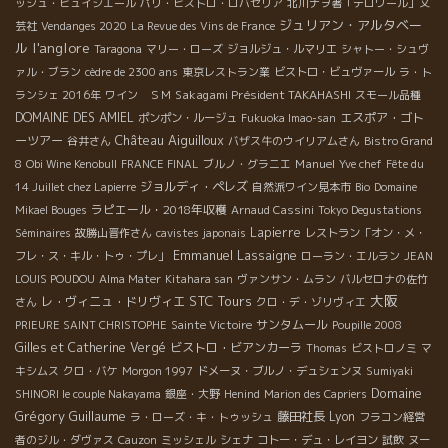
ッシュ・ビュイシエール
パリ・ビストロ・ロバセリア
北川ナヲ著「テロワール」文
ジュリアン・アルタベー
芸社
Vendanges 2020
La Revue des Vins de France
l'anglore
ル
Taragona
マリー・ローズ
ジョルジュ・ルマリエ
シャトー・シュヴ
ァル・ブラン
cèdre de 2300 ans
東京レストラン業
ビストロ・ビュヴァール
ラ・ト
Sakagami Président TAKAHASHI
ランシェ 2016年
ワイン ＳＭ
スモール品種
DOMAINE DES AMIEL
エスポア・ゴト
ポンポン・ルージュ
Fukuoka Imao-san
Château Aiguilloux
ーツアー
谷井さん
バザス牛のウイリアムさん
Bistro Grand
Manuel
8
Obi Wine Kenobull
FRANCE FINAL
ブルノ・グラニエ
Yve chef
Fête du
ジョルディ・ペレズ
14 Juillet chez Lapierre
自然派ワイン見本市
Bio
Domaine
ラピエール・2018年収穫
Mikael Bouges
Arnaud Cassini
Tokyo Degustations
Lapierre
Séminaires
故勝山晋作さん
cavistes japonais
レストラン「オン・メ・
Emmanuel Lassaigne
フレ・ス・キル・トゥ・プレ」
ローラン・エルラン
JEAN
LOUIS POUDOU
Alma Mater
Kitahara san
ヴァンサン・ムラン
バルセロナの佐竹
大阪
STC Tours
レ・ヴィニュ・ドリヴィエ
さん
クロ・デ・ゾリヴィエ
サンタムール
PRIEURE SAINT CHRISTOPHE
Sainte Victoire
Poupille 2008
Gilles et Catherine Vergé
ビストロ・ビアンカーラ
Thomas
ビストロノミ
マ
キシムス
クロ・バケ
Morgon 1997
ドメーヌ・ブルノ・デュシェンヌ
Sumiyaki
Domaine
SHINORI le couple Nakayama
銀座・大野
Henind
Marion des Capriers
Grégory Guillaume
藤田社長
Lyon
ラ・ローズ・キ・トゥッシュ
フラコン経営
者のジル・ダヴァス
Cauzon
ミッシェル
シェナ
コトー・デュ・レイヨン
試飲
ヌー