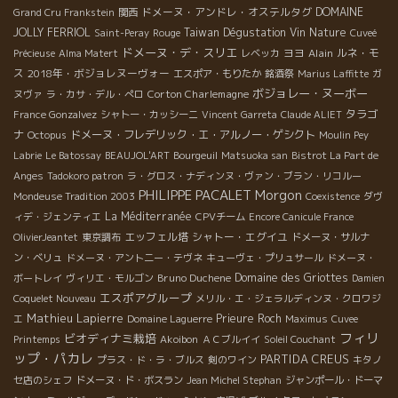
ドメーヌ・アンドレ・オステルタグ
DOMAINE
Grand Cru Frankstein
関西
JOLLY FERRIOL
Taiwan Dégustation Vin Nature
Saint-Peray
Rouge
Cuveé
ドメーヌ・デ・スリエ
ヨヨ
Alain
ルネ・モ
Précieuse
Alma Matert
レベッカ
ス
2018年・ボジョレヌーヴォー
エスポア・もりたか
銘酒祭
Marius Laffitte
ガ
ボジョレー・ヌーボー
Corton Charlemagne
ヌヴァ
ラ・カサ・デル・ぺロ
タラゴ
France Gonzalvez
シャトー・カッシーニ
Vincent Garreta
Claude ALIET
ナ
ドメーヌ・フレデリック・エ・アルノー・ゲシクト
Octopus
Moulin Pey
Labrie
Le Batossay
BEAUJOL'ART
Bourgeuil
Matsuoka san
Bistrot La Part de
Anges
Tadokoro patron
ラ・グロス・ナディンヌ・ヴァン・ブラン・リコルー
PHILIPPE PACALET
Morgon
Mondeuse Tradition 2003
Coexistence
ダヴ
La Méditerranée
ィデ・ジェンティエ
CPVチーム
Encore Canicule France
エッフェル塔
シャトー・エグイユ
OlivierJeantet
東京調布
ドメーヌ・サルナ
ン・ベリュ
ドメーヌ・アント二ー・テヴネ
キューヴェ・プリュサール
ドメーヌ・
Bruno Duchene
Domaine des Griottes
ボートレイ
ヴィリエ・モルゴン
Damien
エスポアグループ
Coquelet Nouveau
メリル・エ・ジェラルディンヌ・クロワジ
Mathieu Lapierre
Prieure Roch
エ
Domaine Laguerre
Maximus
Cuvee
フィリ
ビオディナミ栽培
Printemps
Akoibon
ＡＣブルイイ
Soleil Couchant
ップ・パカレ
PARTIDA CREUS
プラス・ド・ラ・ブルス
剣のワイン
キタノ
セ店のシェフ
ドメーヌ・ド・ボスラン
Jean Michel Stephan
ジャンポール・ドーマ