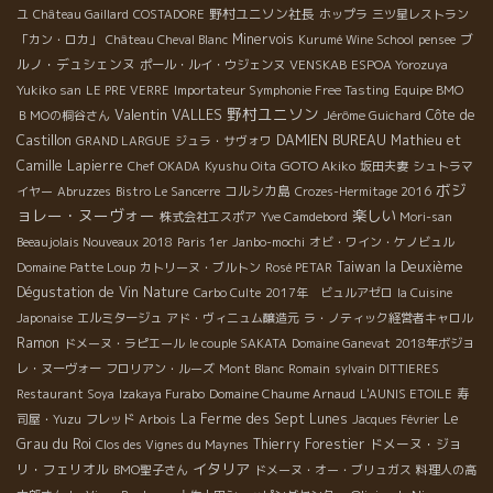
野村ユニソン社長
ユ
Château Gaillard
COSTADORE
ホップラ
三ツ星レストラン
Minervois
ブ
「カン・ロカ」
Château Cheval Blanc
Kurumé Wine School
pensee
ルノ・デュシェンヌ
ポール・ルイ・ウジェンヌ
VENSKAB
ESPOA Yorozuya
Yukiko san
LE PRE VERRE
Importateur Symphonie Free Tasting
Equipe BMO
野村ユニソン
Valentin VALLES
Côte de
ＢＭОの桐谷さん
Jérôme Guichard
Castillon
DAMIEN BUREAU
Mathieu et
GRAND LARGUE
ジュラ・サヴォワ
Camille Lapierre
GOTO Akiko
Chef OKADA
Kyushu Oita
坂田夫妻
シュトラマ
ボジ
コルシカ島
イヤー
Abruzzes
Bistro Le Sancerre
Crozes-Hermitage 2016
ョレー・ヌーヴォー
楽しい
株式会社エスポア
Yve Camdebord
Mori-san
Beeaujolais Nouveaux 2018
Paris 1er
Janbo-mochi
オビ・ワイン・ケノビュル
Taiwan la Deuxième
Domaine Patte Loup
カトリーヌ・ブルトン
Rosé PETAR
Dégustation de Vin Nature
Carbo Culte
2017年 ビュルアゼロ
la Cuisine
Japonaise
エルミタージュ
アド・ヴィニュム醸造元
ラ・ノティック経営者キャロル
Ramon
ドメーヌ・ラピエール
le couple SAKATA
Domaine Ganevat
2018年ボジョ
レ・ヌーヴォー
フロリアン・ルーズ
Mont Blanc
Romain
sylvain DITTIERES
Restaurant Soya
Izakaya Furabo
Domaine Chaume Arnaud
L'AUNIS ETOILE
寿
La Ferme des Sept Lunes
Le
司屋・Yuzu
フレッド
Arbois
Jacques Février
Grau du Roi
Thierry Forestier
ドメーヌ・ジョ
Clos des Vignes du Maynes
イタリア
リ・フェリオル
BMO聖子さん
ドメーヌ・オー・ブリュガス
料理人の高