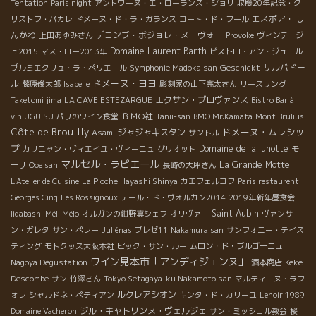
Tentation
Paris night
アントワーヌ・エ・ローランス・ジョリ
収穫20年記念・ク
エスポア・ し
リストフ・パカレ
ドメーヌ・ド・ラ・ガランス
コート・ド・フール
んかわ
デコンブ・ボジョレ・ヌーヴォー
上田あゆみさん
Provoke
ヴィンテージ
Domaine Laurent Barth
ュ2015
マス・ロー2013年
ビストロ・アン・ジュール
Geschickt
サルバドー
プルミエクリュ・ラ・ペリエール
Symphonie Madoka san
ドメーヌ・ヨヨ
ル
藤原俊太郎
Isabelle
彫刻家の山下亮太さん
リースリング
エクサン・プロヴァンス
Taketomi jima
LA CAVE ESTEZARGUE
Bistro Bar à
ＢＭО社
vin UGUISU
パリのワイン食堂
Tanii-san
BMO Mr.Kamata
Mont Brulius
Côte de Brouilly
ドメーヌ・ムレシッ
ジャジャキスタン
Asami
サントル
プ
Domaine de la lunotte
カリニャン・ヴィエイユ・ヴィーニュ
グリオット
モ
マルセル・ラピエール
La Grande Motte
ーリ
Ooe san
長崎の大坪さん
L'Atelier de Cuisine
La Pioche Hayashi Shinya
カエフェルコフ
Paris restaurent
Georges Cinq
Les Rossignoux
テール・ド・ヴォルカン2014
2019年新年昼食会
Saint Aubin
Iidabashi Méli Mélo
オルガンの紺野真シェフ
オリヴァー
ヴァンサ
ン・ガレタ
サン・ペレー
Juliénas
ブレゼ11
Nakamura san
サンフォニー・テイス
ティング
モトクッス大阪本社
ピック・サン・ルー
ムロン・ド・ブルゴーニュ
ワイン見本市「アンディジェンヌ」
Keke
Nagoya Dégustation
酒本商店
Descombe
サン
竹澤さん
Tokyo Setagaya-ku Nakamoto san
マルティーヌ・ラフ
ルクレアシオン
ォレ
シャルドネ・ペティアン
キンタ・ド・カリーユ
Lenoir 1989
ジル・キャトリンヌ・ヴェルジェ
Domaine Vacheron
サン・ミッシェル教会
桜