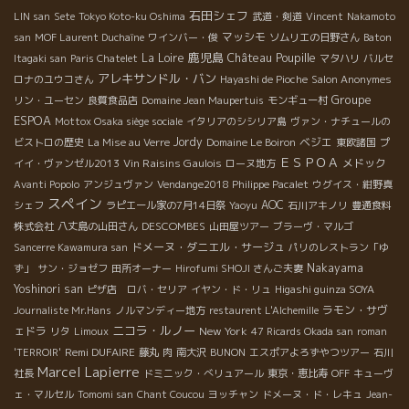
石田シェフ
LIN san
Sete
Tokyo Koto-ku Oshima
武道・剣道
Vincent
Nakamoto
マッシモ
san
MOF Laurent Duchaîne
ワインバー・俊
ソムリエの日野さん
Baton
鹿児島
Château Poupille
La Loire
Itagaki san
Paris Chatelet
マタハリ
バルセ
アレキサンドル・バン
ロナのユウコさん
Hayashi de Pioche
Salon Anonymes
Groupe
リン・ユーセン
良質食品店
Domaine Jean Maupertuis
モンギュー村
ESPOA
Mottox Osaka siège sociale
イタリアのシシリア島
ヴァン・ナチュールの
Jordy
ベジエ
ビストロの歴史
La Mise au Verre
Domaine Le Boiron
東欧諸国
プ
ＥＳＰＯＡ
Vin Raisins Gaulois
メドック
イイ・ヴァンゼル2013
ローヌ地方
Avanti Popolo
アンジュヴァン
Vendange2018 Philippe Pacalet
ウグイス・紺野真
スペイン
AOC
シェフ
ラピエール家の7月14日祭
Yaoyu
石川アキノリ
豊通食料
DESCOMBES
株式会社
八丈島の山田さん
山田屋ツアー
ブラーヴ・マルゴ
ドメーヌ・ダニエル・サージュ
Sancerre Kawamura san
パリのレストラン「ゆ
Nakayama
ず」
サン・ジョゼフ
田所オーナー
Hirofumi SHOJI さんご夫妻
Yoshinori san
ピザ店 ロバ・セリア
イヤン・ド・リュ
Higashi guinza SOYA
ラモン・サヴ
Journaliste Mr.Hans
ノルマンディー地方
restaurent L'Alchemille
ニコラ・ルノー
ェドラ
New York
リタ
Limoux
47 Ricards Okada san
roman
Remi DUFAIRE
'TERROIR'
藤丸
肉
南大沢
BUNON
エスポアよろずやつツアー
石川
Marcel Lapierre
社長
ドミニック・べリュアール
東京・恵比寿
OFF
キューヴ
ェ・マルセル
Tomomi san
Chant Coucou
ヨッチャン
ドメーヌ・ド・レキュ
Jean-