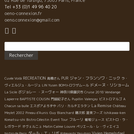
62 Rue de Turbigo, 75003 Paris, France
ったり、繊細な人は気持ち悪くなってしまう。 アンジェの自然派
Tel +33 (0)1 49 96 40 20
の蔵元なら量は少なくとも皆造っています。 例えば Philippe
oeno-connexion.fr
Delmée フィリップ・デルメ醸造の La Grosse Nadine Vin Blanc
oeno.connexion@gmail.com
Liquoreux などはもう極ウマです。 シスト土壌のミネラルもビ
シッとあり。 日本の自然派インポーターの皆さんへ 少しでもいい
ので、是非 Vin Liquoleux 甘口のヴァン・リコルーをインポー
Rechercher :
トしましょう！ きっと、消費者の皆さんも満足されることでしょ
う。
ジャン・フランソワ・ニック
RECREATION
PUR
Cuvée Voilà
高橋さん
ラ・
ドメーヌ・リショーム
ヴィエルジュ・ルージュ
LIN Yusen
BOMトロワザムール
ボジョレー ・ヌーヴォー
2018 Vendange
La Sicile
神奈川県藤沢市
Cruise
Lapierre
BAPTISTE COUSIN
門脇紀子さん
Pupillin
Valençay
ビストロマルゴ
A
La Remise
Chacun sa bulle
エスポアよろずや
パリ・カルチエラタン
Château
Guy Blanchard
Meylet 2002
Pineau d'Aunis
磯次郎
渥美フーズ
Ishikawa-ken
フルーリ
Komatsu-shi
Bistro Célestin
Event Tour
葡萄ジュース
ビストロ・ラ・
レガラード
オヴェルニュ
Matin Calme
Louvre
ペリエール・レ・ヴィエイユ
ダール・エ・リボ
Vivien Hemelsdael
bistro de Paris
Kobayashi Yasuhiro