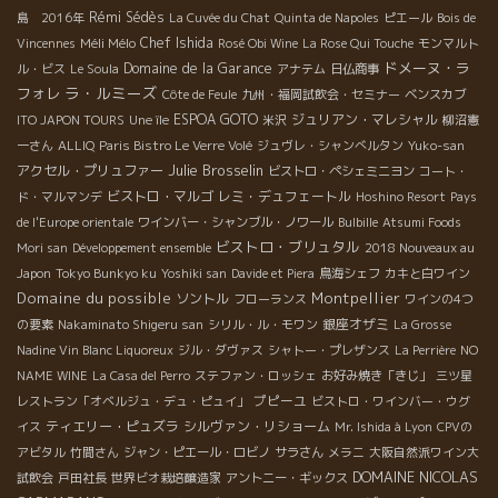
Rémi Sédès
島 2016年
La Cuvée du Chat
Quinta de Napoles
ピエール
Bois de
Méli Mélo
Chef Ishida
Vincennes
Rosé Obi Wine
La Rose Qui Touche
モンマルト
ドメーヌ・ラ
Domaine de la Garance
ル・ビス
Le Soula
アナテム
日仏商事
ラ・ルミーズ
フォレ
Côte de Feule
九州・福岡試飲会・セミナー
ベンスカブ
ESPOA GOTO
ジュリアン・マレシャル
ITO JAPON TOURS
Une île
米沢
柳沼憲
一さん
ALLIQ
Paris Bistro Le Verre Volé
ジュヴレ・シャンべルタン
Yuko-san
Julie Brosselin
アクセル・プリュファー
ビストロ・ペシェミニヨン
コート・
ビストロ・マルゴ
レミ・デュフェートル
ド・マルマンデ
Hoshino Resort
Pays
de l'Europe orientale
ワインバー・シャンブル・ノワール
Bulbille
Atsumi Foods
ビストロ・ブリュタル
Mori san
Développement ensemble
2018 Nouveaux au
Japon
Tokyo Bunkyo ku
Yoshiki san
Davide et Piera
鳥海シェフ
カキと白ワイン
Domaine du possible
Montpellier
ソントル
フローランス
ワインの4つ
銀座オザミ
の要素
Nakaminato Shigeru san
シリル・ル・モワン
La Grosse
Nadine Vin Blanc Liquoreux
ジル・ダヴァス
シャトー・プレザンス
La Perrière
NO
NAME WINE
La Casa del Perro
ステファン・ロッシェ
お好み焼き「きじ」
三ツ星
プピーユ
レストラン「オベルジュ・デュ・ピュイ」
ビストロ・ワインバー・ウグ
ティエリー・ピュズラ
シルヴァン・リショーム
イス
Mr. Ishida à Lyon
CPVの
アビタル
竹間さん
ジャン・ピエール・ロビノ
サラさん
メラニ
大阪自然派ワイン大
DOMAINE NICOLAS
試飲会
戸田社長
世界ビオ栽培醸造家
アントニー・ギックス