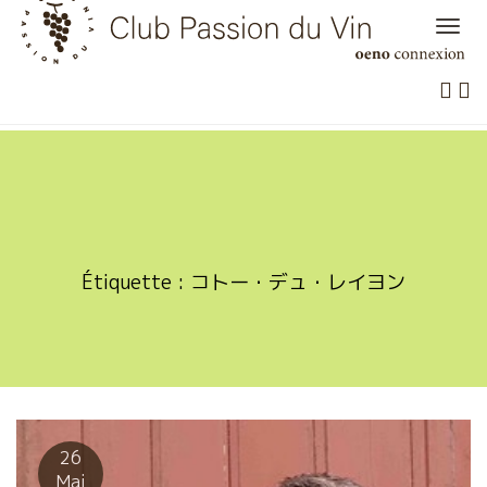
Skip
to
content
Étiquette :
コトー・デュ・レイヨン
26
Mai