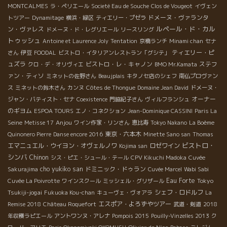
MONTCALMES
ラ・ペリエール
Societé Eau de Souche
Clos de Vougeot
イヴェン
ドメーヌ・ヴァランタ
トツアー
Dynamitage
横浜・緑区
ティエリー・プゼラ
ルペール・ド・カル
ン・ヴァレス
ドメーヌ・ド・レグリエール
リースリング
トゥッシュ
Antoine et Laurence Joly
Tentation
京橋ランチ
Minami chan
セナ
ティエリー・ピ
さん
伊豆
FOODAL
ビストロ・イタリアンレストラン「グシテ」
ュズラ
ビストロ・レ・キャノン
ステフ
クロ・デ・オリヴィエ
BMO Mr.Kamata
ァン・ティソ
ミネットの佐野さん
Beaujplais
キタノセ店のシェフ
南仏プロヴァン
ス
ミネットの鈴木さん
カンヌ
Côtes de Thongue
Domaine Jean David
ドメーヌ・
オーナー
ジャン・バティスト・セナ
Coexistence
門脇紀子さん
ヴィルフランシュ
のギヨム
ESPOA TOURS
エノ・コネクション
Jean-Dominique CASSINI
Paris La
Anjou
Seine
Metisse 17
ワイン作家・リンさん
恵比寿
Tokyo Nakano
La Boème
東京・六本木
Quinonero Pierre
Danse encore 2016
Minette Sano san
Thomas
ビストロ・
エマニュエル・ウイヨン・オヴェルノワ
ロゼワイン
Kojima san
シンバ
Chinon
シス・ピエ・シュール・テール
CPV Kikuchi Madoka
Cuvée
cho yukiko san
ドミニック・ドゥラン
Sakurajima
Cuvée Marcel
Wabi Sabi
Eau Forte
Tokyo
Cuvée La Poivrotte
ワインスクール
ミッシェル・グリザール
Tsukiji-jogai
シェフ・ロドルフ
Fukuoka Kou-chan
キューヴェ・ヴォアラ
La
エスポア・よろずやツアー
Remise 2018
Château Roquefort
武道・剣道
2018
年収穫ラピエール
アントワンヌ・アレナ
Pompois 2015
Pouilly-Vinzelles 2013
ク