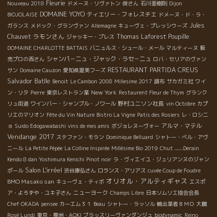
Fleurie
Nouveau 2018
ドメーヌ・リヴァトン
俊さん
石川亜樹則
Dijon
DOMAINE YOYO
ティエリー・フォレスチエ
BIOJOLAISE
ドメーヌ・ド・ラ・
Jules
ガランス
メドック・グランヴァン
Allemagne
キューヴェ・プレッシウーズ
ラモンさん
Chauvet
Thomas Laforest
Poupille
ジャッキー・プレス
DOMAINE CHARLOTTE BATTAIS
バニュルス・シュール・メール
マルティーヌ
販
シャンパ－ニュ・ジャック・ラセ－ニュ
売プロの西さん
ロバ・セリアのヴァン
RESTAURANT
PARTIDA CREUS
サン
Domaine Cauzon
愛知県渥美フーズ
Salvador Batlle
Benoit
Le Cambon 2008
Millesime 2017
調布
サカガミ社
ワイ
New York
ン・リタ
Pierre
東京レストラン業
Restaurent Fleur de Thym
グランク
野村ユニソン社長
リュ街道
ワインバー・シャンブル・ノワール
vin Octobre
カプ
リエのマリオン
Fête du Vin Nature
Bistro La Vigne
Patis des Rosiers
レ・ロシニ
アルマ・マテル
ョ
Suido Edogawabashi
vins de mes amis
ボジョレヌーヴォー
Vendange 2017
ステファン・モラン
Dominique Belluard
シャトー・ベル・アヴ
ニール
La Petite Pépée
La Colline Inspirée
Millésime Bio 2019
Chut ......Derain
Kendo 8 dan Yoshimura Kenichi
Pinot noir
ラ・ヴィエイユ・ジュリアンヌのジャン
Salon L'irréel
ポール
渋谷康弘さん
ロランス・アリアス
cuvée Coup de Foudre
オリオル・アルティギャス
BMO Masako san
キューヴェ・ティボ
エスポ
ニューヨーク
ア・よろずや・ユキ子さん
Champs Libre
日本ソムリエ協会会長
Chef OKADA
pensee
カーエム３１
Beau
シャトー・ラッソル
輸出業者ＢＭＯ
大鵬
Rosé Lundi
東京・豊洲・AOKI
ブラッスリーヴァンダンジュ
biodynamic
Reino