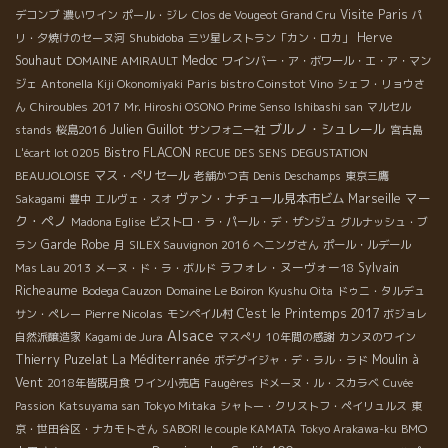
Visite Paris
デコンブ
濃いワイン
ポール・ジレ
Clos de Vougeot Grand Cru
パ
Shubidoba
Herve
リ・夕焼けのセーヌ河
三ツ星レストラン「カン・ロカ」
Souhaut
Medoc
DOMAINE AMIRAULT
ワインバー・ア・ボワール・エ・ア・マン
Paris bistro Coinstot Vino
ジェ
Antonella
Kiji Okonomiyaki
シェフ・リョウさ
ん
Chiroubles
2017
Mr. Hiroshi OSONO
Prime Senso
Ishibashi san
マルセル
ブルノ・シュレール
Julien Guillot
stands
桜島2016
サンフォニー社
宮古島
Bistro FLACON
L'écart lot 0205
RECUE DES SENS
DEGUSTATION
マス・ぺリセール
BEAUJOLOISE
老舗かつ吉
Denis Deschamps
東京三鷹
マー
ヴァン・ナチュール見本市ビム
Marseille
Sakagami
豊中
エルヴェ・スオ
ク・ペノ
Madona Eglise
ビストロ・ラ・パール・デ・ザンジュ
グルナッシュ・ブ
Garde Robe
ラン
月
SILEX Sauvignon 2016
へニングさん
ポール・ルデール
ラフォレ・ヌーヴォー18
Sylvain
Mas Lau 2013
メーヌ・ド・ラ・ボルド
Richeaume
Bodega Cauzon
Domaine Le Boiron
Kyushu Oita
ドゥニ・タルデュ
Pierre Nicolas
C'est le Printemps 2017
サン・ペレー
モンペイル村
ボジョレ
Alsace
自然派醸造家
Kagami de Jura
マスぺリ
10年間の感謝
カンヌのワイン
Thierry Puzelat
La Méditerranée
Moulin à
ボデグイジャ・デ・ラル・ラド
Vent
2018年皆既月食
ワイン小売店
Faugères
ドメーヌ・ル・スカラベ
Cuvée
Passion
Katsuyama san
Tokyo Mitaka
シャトー・クリストフ・ペイリュルス
東
BMO
京・世田谷区・ナカモトさん
SABORI le couple KAMATA
Tokyo Arakawa-ku