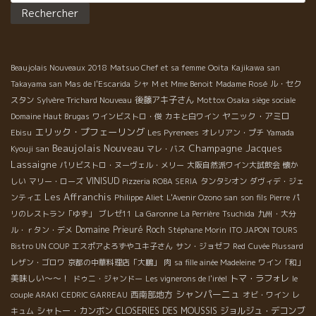
Beaujolais Nouveaux 2018
Matsuo Chef et sa femme
Ooita
Kajikawa san
Takayama san
Mas de l'Escarida
シャ
M et Mme Benoit
Madame Rosé
ル・セク
後藤アキ子さん
スタン
Sylvère Trichard Nouveau
Mottox Osaka siège sociale
ヤニック・アミロ
Domaine Haut Brugas
ワインビストロ・俊
カキと白ワイン
エリック・プフェーリング
Ebisu
Les Pyrenees
オレリアン・プチ
Yamada
Beaujolais Nouveau
Champagne Jacques
Kyouji san
マレ・バス
Lassaigne
パリビストロ・ヌーヴェル・メリー
大阪自然派ワイン大試飲会
懐か
VINISUD
しい
マリー・ローズ
Pizzeria ROBA SERIA
タンタシオン
ダヴィデ・ジェ
Les Affranchis
ンティエ
Philippe Aliet
L'Avenir Ozono san
son fils Pierre
パ
リのレストラン「ゆず」
ブレゼ11
La Garonne
La Perrière
Tsuchida
九州・大分
Domaine Prieuré Roch
ル・ｒタン・デメ
Stéphane Morin
ITO JAPON TOURS
Bistro UN COUP
エスポアよろずやユキ子さん
サン・ジョゼフ
Red
Cuvée Plussard
レザン・ゴロワ
京都の中華料理店「大鵬」
肉
sa fille ainée Madeleine
ワイン「和」
美味しい～～！
トマ・ラフォレ
ドゥニ・ジャンドー
Les vignerons de l'iréel
le
シャンパーニュ
西南部地方
couple ARAKI
CEDRIC GARREAU
オビ・ワイン
レ
シャトー・カンボン
CLOSERIES DES MOUSSIS
ジョルジュ・デコンブ
キュム