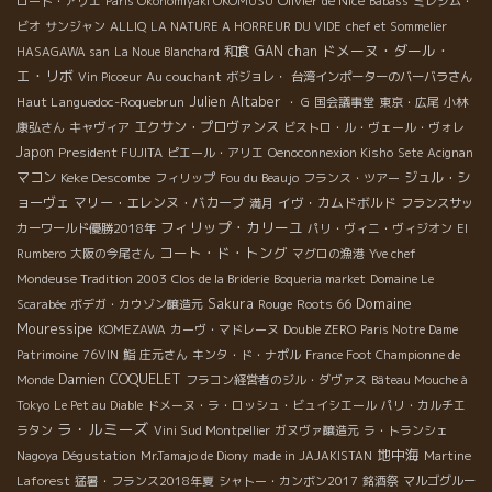
Olivier de Nice
ロード・アリエ
Paris Okonomiyaki OKOMUSU
Babass
ミレジム・
ビオ
サンジャン
ALLIQ
LA NATURE A HORREUR DU VIDE
chef et Sommelier
ドメーヌ・ダール・
和食
GAN chan
HASAGAWA san
La Noue Blanchard
エ・リボ
Vin Picoeur
Au couchant
ボジョレ・
台湾インポーターのバーバラさん
Julien Altaber
Haut Languedoc-Roquebrun
・ G
国会議事堂
東京・広尾
小林
エクサン・プロヴァンス
康弘さん
キャヴィア
ビストロ・ル・ヴェール・ヴォレ
Japon
President FUJITA
ピエール・アリエ
Oenoconnexion Kisho
Sete
Acignan
マコン
Keke Descombe
ジュル・シ
フィリップ
Fou du Beaujo
フランス・ツアー
ョーヴェ
マリー・エレンヌ・バカーブ
イヴ・カムドボルド
満月
フランスサッ
フィリップ・カリーユ
カーワールド優勝2018年
パリ・ヴィニ・ヴィジオン
El
コート・ド・トング
Rumbero
大阪の今尾さん
マグロの漁港
Yve chef
Mondeuse Tradition 2003
Clos de la Briderie
Boqueria market
Domaine Le
Domaine
Sakura
Roots 66
Scarabée
ボデガ・カウゾン醸造元
Rouge
Mouressipe
KOMEZAWA
カーヴ・マドレーヌ
Double ZERO
Paris Notre Dame
Patrimoine
76VIN
鮨
庄元さん
キンタ・ド・ナポル
France Foot Championne de
Damien COQUELET
Monde
フラコン経営者のジル・ダヴァス
Bâteau Mouche à
Tokyo
Le Pet au Diable
ドメーヌ・ラ・ロッシュ・ビュイシエール
パリ・カルチエ
ラ・ルミーズ
ラタン
Vini Sud Montpellier
ガヌヴァ醸造元
ラ・トランシェ
地中海
Nagoya Dégustation
Mr.Tamajo de Diony
made in JAJAKISTAN
Martine
Laforest
猛暑・フランス2018年夏
シャトー・カンボン2017
銘酒祭
マルゴグルー