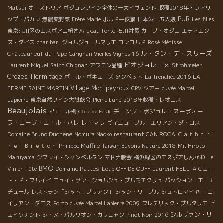
Matsui
オーストリア
ボジョレワイン全体の一大イヴェント
収穫2018年・フィリ
PUR
ップ・パカレ
無農薬野菜
Frère Marie
ボルドー夜景
日本酒 五人娘
Les filles
東京荒川区のエスポア山枡さん
L'eau forte
石川社長
カーブ・オジェ
エティエン
ヌ・ダイス
charibari
ジョルジュ・ルマリエ
コンコルド
Rosé Métisse
ル・タン・デ・スリーズ
Châteauneuf-du-Pape
Carignan Vieilles Vignes 16
ビオジョレーヌ
Laurent Miquel
Saint Chignan
アラモン品種
Strohmeier
Crozes-Hermitage
ポール・ボキューズ
タンペット
La Trenchée 2016
LA
Village Montpeyroux
FERME SAINT MARTIN
CPV ツアー
cuvée Marcel
Lapierre
東京自然ワイン大試飲会
Pleine Lune
2018年収穫・レオニス
Beaujolais
デコンブ・ボジョレ・ヌーヴォー
ピエール橋
Côte de Feule
ラ・ローブ・エ・ル・パレ
レ・マウ
ヴィニョーブル・エリアン・ダ・ロス
Domaine Bruno Duchene
Nomura Naoko
restaurant CAN ROCA
Ｃａｔｈｅｒｉ
Philippe Maffre
ｎｅ Ｂｒｅｔｏｎ
Taiwan Buvons Nature 2018
Mr. Hiroto
Maruyama
ジブレイ・シャンベルタン
マドナ教会
横浜緑区のエスポアしんかわ
Le
BMO
Domaine Pattes-Loup
Vin en Tête
OFF DE OUFF
Laurent FELL
ＡＣコー
ト・ド・ブルイイ
ニュイ・サン・ジョルジュ・プルミエクリュ
パッション・エ・ナ
チュール
レストラン「シャトーブリアン」
シャン・リーブル
シュトロマイヤー
エ
イリアン・ダロス
Porto
cuvée Marcel Lapierre 2009
フレデリック・プルタリエ
ビ
シルヴァン・リ
ュイソナント
シ・ヌ・パルリオン・カリニャン
Pinot Noir 2016