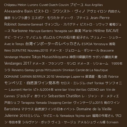
プピーユ
Châpeau Melon
Lurons
Cuveé Ouech Cousin
Aux Argillas
Alexandre Bain
ビストロ・コワンスト・ヴィノ
アヴェイロン
内田さん
Jean-Pierre
藤原
ランブラ通り
エスポア・もりたか
ディーヴ・ブテイユ
Robinot
Domaine Ganevat
ヴォンゴレ・スパゲティ
ビストロ・ソワッフ
葡萄ジュ
Narbonne
麻美
Marie-Hélène BACAVE
ース
Maruya Gardens Yanagida san
オビ・ワイン・ケノビュル
ポムロル
CPVの石川君
紀子さん
ブリュノー・シュラー
台湾インポーターのレベッカさん
ESPOA Yorozuya
Avec le Temps
湘南
Rémi DUFAITRE Nouveau2018
ドメーヌ・ジェローム・ギシャール
Brasserie
Tokyo Musashikoyama
Vendange
Mazière
神奈川県藤沢市
サボリの鎌田夫妻
Vendanges 2017
ドメーヌ・フランソワ・サンロ
ドメーヌ・リショーム 1989年
シラ
Reviens Gamay
ginza Mitsukoshi Shinkan
Carole de La Nautique
2018 Vendange Lapierre
DOMAINE SARNIN BERRUX
居酒屋・風ら坊
Fabrice
モンペリエ・自然派ワイン見本市
サンフォニ
セロス・ミレジム
chef Torikai
ー
Laurent Herlin
ピトル2004年
wine bar Vino Veritas
OZONO san
Vin de
Sebastien Chatillon
ジョルディ
Cannes
赤ワイン
レ・ジャン・ド・メティエ
戸田シェフ
Taragona
Yamada Shopping Center
ヴィンテージュ2015
剣のワイン
Domaine de la Vieille
Barcelona
マテウス
自然派ワインの日本イベント
Julienne
2018ミレジム・ラピエール
Yamadaya Yajima san
福岡の今尾さん
サロ
ン
寺田本家
シルヴァン・ボック
ヴィユ・サージュ
アメルシュヴィル畑
Ecrivain