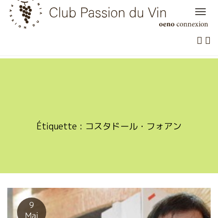
Skip
to
content
Étiquette :
コスタドール・フォアン
9
Mai