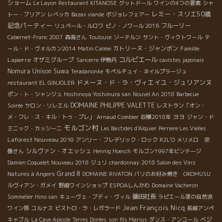
ショーム
Le Layon
Restaurant KITANOSE
グットドール
ワインの4つの要素
シャ
レミー・スリエ50歳
トー・ブリアン
レベッカ
Bazas viande
ボジョレフェアー
記念パーティー
フルーリー
リュペール・ルロワ
ピノ・ノワール 2016
Cabernet-Franc 2007
森高さん
Toulouse
ソーテルン
サント・ヴィクトワール
テ
カトリーヌ・ジャンボン
Famille
ール・ド・ヴォルカン2014
Matin Calme
コルビエール
Lapierre
オザミグループ
Sancerre
伊勢丹
cavistes japonais
Nomura Unison Suwa
Teradanonke
モペルチュイ・ネイルプラージュ
ドメーヌ・ド・ラ・ヴィエイユ・ジュリアンヌ
restaurant EL GINJOLER
ポン・ト・シャンジュ
Hoshinoya Yoshimura san
Nouvel An 2018
Barbecue
DOMAINE PHILIPPE VALETTE
Soirée
サロン・リレエル
レストラン「オン・
ヨヨ
メ・フレ・ス・キル・トゥ・プレ」
Arnaud Combier
収穫2018年
ジャン・ド
モルゴン村
ミニック・カッシーニ
Les Bastides d'Alquier
Perriere Les Vielles
Laforest Nouveau 2018
アンリー・フレデリック・ロック
R2L'O
メリメロ 宗
シルヴァン・オエッシュ
像さん
Hennig Hoesch
モルゴン1997年ビンテージ
Damien Coquelet Nouveau 2018
ジュリ
chardonnay
2018 Salon des Vins
Grand 8
Natures à Angers
DOMAINE RIVATON
パリのお好み焼き OKOMUSU
ルヴィアン・ガメイ
野崎ワインショップ
ESPOAしんかわ
Domaine Vacheron
藤田社長
Sommelier Hino san
キューヴェ・ブディ・ヴィル
ラピエール家の自然派
Jean François Nicq
ワイン祭
コルナス
ビストロ・ラ・レガラード
長崎アンペ
ベジ
キャブル
La Cave Apicole
Terres Dorées
son fils Marius
ダンス・アンコール