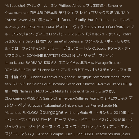
Matsuo chef
アヴェク・ル・タン
Philippe Alliet
カプリエ醸造元
Sancerre
萬谷シェフ
レピュブリック広場
Kawamura san
寺田本家の日本酒
VINITALY
Pouilly-Fumé
Saint-Amour
Côte de Rayon
大分の俊さん
コート・ド・マルペー
ル
ベルリン
ESPOA MORITAKA
ビストロ・ヴィヴィエンヌ
BEAUJ'ALL'WINS
オジ
ル・フランジャン・ヴィニュロン
パリ・レストラン「ジョルジュ・サンク」
cèdre
de 2300 ans
Salon
自然界
DomainePhilippeTessier
サントル
エスポア・しんかわ
レミー・デュフェートル
ル・クロ・ファンティンヌ
Octopus
ドメーヌ・デ・
DOMAINE BAPTISTE COUSIN
フィリップ・ヴァイス
サブロネット
Importateur BARBARA
松岡さん
エニンドさん
北原さん
Marugo Groupe
DOMAINE LEONINE
Etienne Deiss
アンヌ・ラピエール
セバスチャン・リフォ
寿
司・刺身
パヴロ
Charles Aznavour
Vignoble Energique
Sommelier Matsumoto
san
フレンチ
Pic Saint Loup
Domaine Geschickt
Château-Neuf-du-Pape
OFF
東
京・中野
Nishi san
Mottox
En Mets fais ce qu'il te plait
リョウさん
マ
Okonomiyaki PASEMIA
Saint-Etienne-des-Oullières
Apéro
ヴォドピヴェック
ルク・ぺノ
Yorozuya
Nakaminato Shigeru san
La Pierre chaude
Mr.
Bourgogne
Masanobu FUKUOKA
Anthony Guix
ラ・トランシェ 2016年
キュ
ガード・ローブ
ーヴェ・ビストロロジ
ジャン・ピエール・ビスパリ
2018年・ボ
ドメーヌ・クリストフ・パカレ
ヴィヴィアン・エメル
ジョレヴィラージュ
スダール
マタハリ
L'Arc de Triomphe
Julie
Lilian BOSCH
Descombes Beaujolais