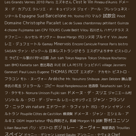
C'est le Vin
Les Grands Verres 2018 Paris
ミズキさん
Pineau d'Aunis
ドメー
ヌ・デ・カプリエ
ラトリエ・ド・キュイジンヌ
ジェイ・アール・フレッシュネス・
Barcelone
試飲会
Espagne Sud
リテール
Mr. Yoshio ITO
マルク
Pinot
Domaine Christophe Pacalet
Lac de Suwa
chardonnay pétillant
Guinza
4 chome
Fujimama san
CPV TOURS
Cuvée Bedit Vilou
石川さん
ハヤリテラス
ス
ブルイイ
テファニー・ルッセル
オリヴァー
Brave Margo
ガロンヌ河
Vin Jaune
レミ・デュフェートル
Minervois
Gamay
Encore Canicule France
Paris bistro
日本レストランびそう
SAGAN
ヴァン・ピックール
エスポアよろずや
ビストロノ
Jun san
ミ
ラピエール家の7月14日祭
Tokyo Nagoya
Tokyo Shibuya Koutarou
san
BMO Kamata san
恵比寿店
RUE DE LA PESTE
シュビドバ
village Jasniers
THOMAS PICOT
Paul Louis Eugene
ビストロ・
Ganevat
エスポア・ ナカモト
Ardèche
フラコン
モト・ヌーヴォー
Mr. Yasuhiro Shibuya
Jean Delobre
勝山晋
ジェラール・ゴビー
作氏の死去
Rosé Pamplemousse
地酒祭
Takahashi san
シェ
ドメーヌ・デ・スリエ
フ・タケモト
Nonura Unison Fujiki san
ジャニエール村
ジャン・フランソ
ソントル
ル・クロ・デ・ジャール
レミーとオリヴィエ
ワ・ニック
vin nature
エドワード・ラフィット
イヤン・ベ
ガロ・ヴァン
ルトラン
ドメーヌ・ジャン・ミシェル・ア
Poupille Côtes de Castillon
横須賀
野村ユニソン
ルキエ
中山良則さん
OGM
Importateur
長崎
Morgon 16
試飲
ボジョレー・ヌーヴォー
Lilian Bauchet
パリ・ビストロ
萬屋酒店
Trouillas
スペイン
Chef
ドゥニー・デシャン
Lionel Gauby
アントニー・テヴェネ