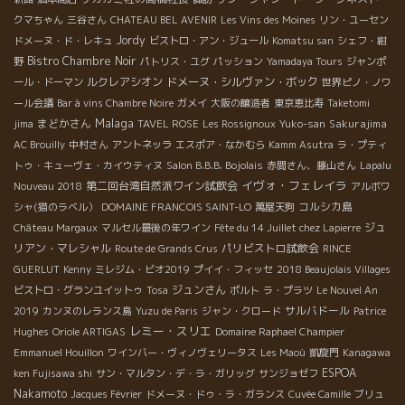
クマちゃん
三谷さん
CHATEAU BEL AVENIR
Les Vins des Moines
リン・ユーセン
Jordy
ドメーヌ・ド・レキュ
ビストロ・アン・ジュール
Komatsu san
シェフ・紺
Bistro Chambre Noir
野
パトリス・ユグ
パッション
Yamadaya Tours
ジャンポ
ルクレアシオン
ドメーヌ・シルヴァン・ボック
ール・ドーマン
世界ピノ・ノワ
ール会議
Bar à vins Chambre Noire
ガメイ
大阪の醸造者
東京恵比寿
Taketomi
Malaga
まどかさん
Sakurajima
jima
TAVEL ROSE
Les Rossignoux
Yuko-san
AC Brouilly
中村さん
アントネッラ
エスポア・なかむら
Kamm Asutra
ラ・プティ
トゥ・キューヴェ・カイウティヌ
Salon B.B.B. Bojolais
赤間さん、藤山さん
Lapalu
イヴォ・フェレイラ
第二回台湾自然派ワイン試飲会
Nouveau 2018
アルボワ
コルシカ島
シャ(猫のラベル）
DOMAINE FRANCOIS SAINT-LO
萬屋天狗
ジュ
Château Margaux
マルセル最後の年ワイン
Fête du 14 Juillet chez Lapierre
リアン・マレシャル
パリビストロ試飲会
Route de Grands Crus
RINCE
GUERLUT
Kenny
ミレジム・ビオ2019
プイイ・フィッセ
2018 Beaujolais Villages
ジュンさん
ビストロ・グランユイットゥ
Tosa
ポルト
ラ・プラツ
Le Nouvel An
サルバドール
2019
カンヌのレランス島
Yuzu de Paris
ジャン・クロード
Patrice
レミー・スリエ
Hughes
Oriole ARTIGAS
Domaine Raphael Champier
Emmanuel Houillon
ワインバー・ヴィノヴェリータス
Les Maoù
凱旋門
Kanagawa
ESPOA
ken Fujisawa shi
サン・マルタン・デ・ラ・ガリッグ
サンジョゼフ
Nakamoto
Jacques Février
ドメーヌ・ドゥ・ラ・ガランス
Cuvée Camille
ブリュ