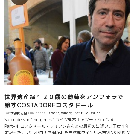
世界遺産級１２０歳の葡萄をアンフォラで
醸すCOSTADOREコスタドール
Par
伊藤與志男
Publié dans
Espagne
,
Winery
,
Event
,
Roussillon
Salon de vin “Indigenes” ワイン見本市アンディジェンヌ
Part-４ コスタドール・フォアンさんとの最初の出逢いは丁度１年
前だった。 バルセロナで開かれた自然派ワイン見本市VINS NUSヴ