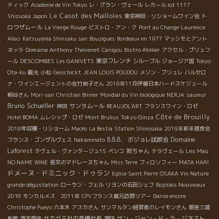
ティック
Academie de Vin Tokyo
レ・グラン・ヴェール
レカール lot 1117
Le Casot des Mailloles
ト
Shizuoka Japon
東京神田・リショームワイン会
ロワザムール
La Vierge Rouge
ビストロ・アン・ク
Pont au Change
Laurence
Alias
Katsuyama Shinsaku san
Bouzigues
Bordeaux en 1977
マッシモとアント
Domaine Anthony Thevenet
ネッラ
Canigou
Bistro Atelier
アクセル・プリュフ
DESCOMBES
東京フレンチ
ール
Les GANIVETS
シルーブル
ジョージア国
Tokyo
Geschickt
Ota-ku
観光
小松
JEAN LOUIS POUDOU
メゾン・ブリュレ
バルセロ
ナ・ワインエージェントの佐竹裕子さん
2018年11月伊藤日本ハードスケジュール
桐谷さん
Mori-san
Christian Binner
Mondial du Vin biologique
NERJA
saumur
Bruno Schueller
サンタムール
神田
BEAUJOL'ART
フランスワイン・ロゼ
Côte de Brouilly
Tokyo Ginza
Hotel BOMA
ムレシップ・ロゼ
Mont Brulius
2018年収穫・リショーム
Macéo
La Bestia
Station Shinosaka
2019年新年昼食会
Domaine
B.B.B. ボジョレ試飲会
フランス・ゴンザルヴェス
Nakaminato
Laforest
岩ちゃん
タヴェル・ヴァンタージュ15
ペシコ
テラヴェール
Les Maù
NO NAME WINE
長女のマドレーヌちゃん
Miss Terre
フィロソフィー
MATA HARI
ドメーヌ・ドミニック・ドゥラン
Eglise Saint Pierre
OSAKA Vin Nature
Bojolais Nouveaux
grande dégustation
ローラン・フェル
リヨンの石田シェフ
2018
モンカルメス 2011年
CPVフランス蔵元訪問ツアー
Danse encore
Christophe Pueyo
六本木
アスカさん
サンマルタン経営者のレイモンさん
銀座三越
サカガミ社の高橋社長
サン・ジャン・ド・ラ・ジネスト
新館
酒本商店
諏訪