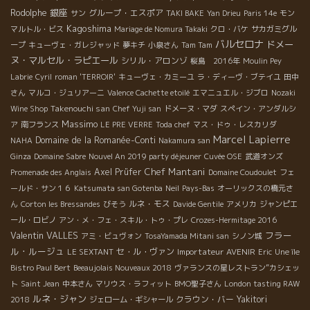
銀座
Rodolphe
グループ・エスポア
サン
TAKI BAKE
Yan Drieu
Paris 14e
モン
Kagoshima
マルトル・ビス
Mariage de Nomura Takaki
クロ・バケ
サカガミグル
バルセロナ
ドメー
ープ
キューヴェ・ガレジャッド
夢キチ
小泉さん
Tam Tam
ヌ・マルセル・ラピエール
シリル・アロンゾ
桜島 2016年
Moulin Pey
Labrie
Cyril
roman 'TERROIR'
キューヴェ・カミーユ
ラ・ディーヴ・ブテイユ
田中
さん
マルコ・ジュリアーニ
Valence Cachette etoilé
エマニュエル・ジブロ
Nozaki
Takenouchi san
Wine Shop
Chef Yuji san
ドメーヌ・マダ
スペイン・アンダルシ
Massimo
ア
南フランス
LE PRE VERRE
Toda chef
マス・ドゥ・レスカリダ
Marcel Lapierre
Domaine de la Romanée-Conti
NAHA
Nakamura san
Ginza
Domaine Sabre
Nouvel An 2019 party déjeuner
Cuvée OSE
武道オンズ
Chef Mantani
Axel Prüfer
Promenade des Anglais
Domaine Coudoulet
フェ
ールド・サン１６
Katsumata san Gotenba
Neil
Pays-Bas
オーリックスの橋元さ
ルネ・モス
ん
Corton les Bressandes
びそう
Davide Gentile
アメリカ
ジャンピエ
ール・ロビノ
アン・メ・フェ・スキル・トゥ・プレ
Crozes-Hermitage 2016
Valentin VALLES
フラー
アミ・ビュヴォン
TosaYamada Mitani san
シノン城
ル・ルージュ
セ・ル・ヴァン
Importateur AVENIR
LE SEXTANT
Eric
Une île
Bistro Paul Bert
Beeaujolais Nouveaux 2018
ヴァランスの星レストラン”カシェッ
ト
Saint Jean
中本さん
マリウス・ラフィット
BMO聖子さん
London tasting RAW
ルネ・ジャン
クラウン・バー
Yakitori
2018
ジェローム・ギシャール