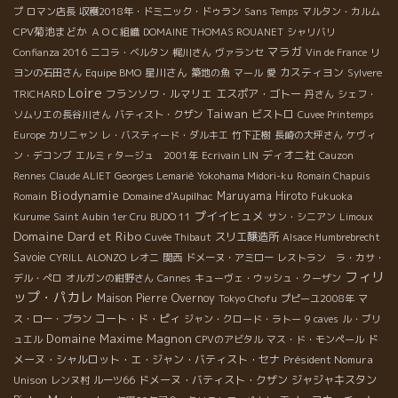
プ
ロマン店長
収穫2018年・ドミニック・ドゥラン
Sans Temps
マルタン・カルム
CPV菊池まどか
ＡＯＣ組織
DOMAINE THOMAS ROUANET
シャリバリ
マラガ
Confianza 2016
ニコラ・ベルタン
梶川さん
ヴァランセ
Vin de France
リ
星川さん
カスティヨン
ヨンの石田さん
Equipe BMO
築地の魚
マール
愛
Sylvere
Loire
フランソワ・ルマリエ
エスポア・ゴトー
TRICHARD
丹さん
シェフ・
Taiwan
ビストロ
ソムリエの長谷川さん
バティスト・クザン
Cuvee Printemps
Europe
カリニャン
レ・バスティード・ダルキエ
竹下正樹
長崎の大坪さん
ケヴィ
ディオニ社
ン・デコンブ
エルミｒタージュ 2001年
Ecrivain LIN
Cauzon
Rennes
Claude ALIET
Georges Lemarié
Yokohama Midori-ku
Romain Chapuis
Biodynamie
Maruyama Hiroto
Romain
Domaine d'Aupilhac
Fukuoka
プイイヒュメ
Kurume
Saint Aubin 1er Cru
BUDO 11
サン・シニアン
Limoux
Domaine Dard et Ribo
スリエ醸造所
Cuvée Thibaut
Alsace Humbrebrecht
Savoie
CYRILL ALONZO
レオニ
関西
ドメーヌ・アミロー
レストラン ラ・カサ・
フィリ
デル・ぺロ
オルガンの紺野さん
Cannes
キューヴェ・ウッシュ・クーザン
ップ・パカレ
Maison Pierre Overnoy
Tokyo Chofu
プピーユ2008年
マ
コート・ド・ピィ
ス・ロー・ブラン
ジャン・クロード・ラトー
9 caves
ル・ブリ
Domaine Maxime Magnon
ド
ュエル
CPVのアビタル
マス・ド・モンペール
メーヌ・シャルロット・エ・ジャン・バティスト・セナ
Président Nomura
Unison
ドメーヌ・バティスト・クザン
ジャジャキスタン
レンヌ村
ルーツ66