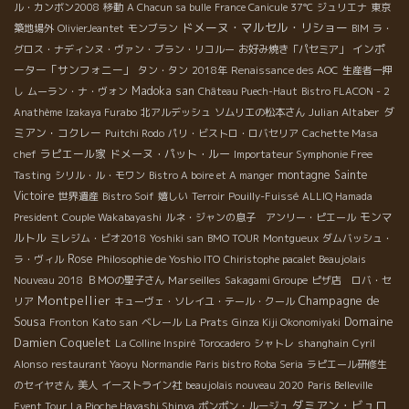
ル・カンボン2008
移動
A Chacun sa bulle
France Canicule 37℃
ジュリエナ
東京
ドメーヌ・マルセル・リショー
築地場外
OlivierJeantet
モンブラン
BIM
ラ・
インポ
グロス・ナディンヌ・ヴァン・ブラン・リコルー
お好み焼き「パセミア」
ーター「サンフォニー」
タン・タン
2018年
Renaissance des AOC
生産者一押
Madoka san
し
ムーラン・ナ・ヴォン
Château Puech-Haut
Bistro FLACON - 2
Julian Altaber
ダ
Anathème
Izakaya Furabo
北アルデッシュ
ソムリエの松本さん
ミアン・コクレー
Puitchi Rodo
パリ・ビストロ・ロバセリア
Cachette Masa
ラピエール家
ドメーヌ・パット・ルー
chef
Importateur Symphonie Free
montagne Sainte
Tasting
シリル・ル・モワン
Bistro A boire et A manger
Victoire
世界遺産
Bistro Soif
嬉しい
Terroir
Pouilly-Fuissé
ALLIQ Hamada
モンマ
President
Couple Wakabayashi
ルネ・ジャンの息子 アンリー・ピエール
ルトル
ミレジム・ビオ2018
Yoshiki san
BMO TOUR
Montgueux
ダムバッシュ・
Rose
ラ・ヴィル
Philosophie de Yoshio ITO
Chiristophe pacalet Beaujolais
Marseilles
Nouveau 2018
ＢＭОの聖子さん
Sakagami Groupe
ピザ店 ロバ・セ
Montpellier
Champagne de
リア
キューヴェ・ソレイユ・テール・クール
Sousa
Domaine
Kato san
Fronton
ベレール
La Prats
Ginza Kiji Okonomiyaki
Damien Coquelet
La Colline Inspiré
Torocadero
シャトレ
shanghain
Cyril
Alonso
restaurant Yaoyu
Normandie
Paris bistro Roba Seria
ラピエール研修生
のセイヤさん
美人
イーストライン社
beaujolais nouveau 2020
Paris Belleville
ダミアン・ビュロ
Event Tour
La Pioche Hayashi Shinya
ポンポン・ルージュ