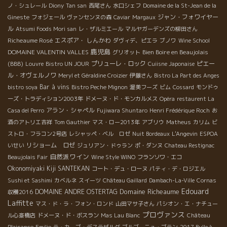
ノ・シュレール
Diony
Tan san
西尾さん
水口シェフ
Domaine de la St-Jean de la
ジャン・フォワイヤー
Gineste
フォジェール
ヴァンセンヌの森
Caviar
Margaux
ル
Atsumi Foods Mori san
レ・ザルミエール
マルヤガーデンズの柳田さん
Richeaume Rosé
エスポア・ しんかわ
ダヴィデ、ピエラ
ブノワ
Wine School
鹿児島
DOMAINE VALENTIN VALLES
Bien Boire en Beaujolais
グリオット
(BBB)
プリューレ・ロック
ピエー
Louvre
Bistro UN JOUR
Cuiisne Japonaise
ル・オヴェルノワ
Meryl et Géraldine Croizier
伊藤さん
Bistro La Part des Anges
Bar à vins
bistro soya
Bistro Peche Mignon
渥美フーズ
ビム
Cossard
モンドゥ
ーズ・トラディション2003年
ドメーヌ・ド・モンカルメス
Opéra
restaurent La
アラン・シャペル
Casa del Perro
Fujiwara Shuntaro
Henri Frédérique Roch
お
酒のアトリエ吉祥
Tom Gauthier
マス・ロー2013年
アブリウ
Matheus
カリム
ビ
ストロ・フラコン2号店
レシャッペ・ベル ロゼ
Nuit Bordeaux
L'Angevin
ESPOA
リショーム ロゼ
いせい
ジュリアン・ドゥラン
ポ・ダンヌ
Chateau Restignac
自然派ワイン
Beaujolais Fair
Wine Style WINO
フランソワ・エコ
Okonomiyaki Kiji SANTEKAN
コート・デュ・ローヌ
パティ・デ・ロジエル
Sushi et Sashimi
カベルネ
スイーツ
Château Gaillard
Dambach-La-Ville
Cornas
Edouard
Domaine Richeaume
DOMAINE ANDRE OSTERTAG
収穫2016
Laffitte
マス・ド・ラ・フォン・ロンド
山田マサ子さん
パシオン・エ・ナチュー
プロヴァンス
ル心斎橋店
ドメーヌ・ド・ボスラン
Mas Lau Blanc
Château