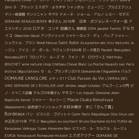
Plaisance
Emilie
ラ・カーブ・デステザルグ
ブルゴーニュ・ブラン
2017 Bulle à
Zero
ラ・プラッツ
エスポア・よろずや
シャンボル・ミュージニ・プルミエクリュ
マリー修道僧
サンシニャン
オペラ
ドメーヌ・ショーム・アルノ
レミー・セデス
2018年 日本・ボジョレヌーヴォー会
DOMAINE RENAUD BOYER
幸子さん
ア
マルセ
ロマネ・コンチ
加藤さん
エラシオン
2020
東銀座 SOYA
pacalet familly
イユ
Sébastien David
アンヴァリッド
シャトーヌッフ・デュ・パップ
シャトー・
René Mosse
Saint Aubin
シュヴァル・ブラン
Association des Vins Naturels
ル
ージュ・フイユ・ド・ポール・ウジェンヌ1994年
ローヌ地方
Pacalet
Beaujolais
Nouveau2017
フロリアン・ルーズ
ラ・フォン・ド・ロりヴィエ
Matthieu
BOUCHET
wine naturel shop
Château Cheval Blanc
La Pioche Hayashi san
Paris
Domaine de l’Aiguelière
bistros Dégustations
セ・ル・プランタン2016
パルク
DOMAINE L'ANGLORE
Club Passion du Vin
メティス17
L'OPERA DES
VINS
DOMAINE DE L'ECHALIER
chef Jérôme Jaegle
Catalan
ブルゴーニュの門
ピ
Domaine Jean-
ノ・ドゥニス品種
マルゴの中島さん
ヤオユー
Les toqués
Osaka Komatsuya
Baptiste Senat
Macon
シャトー・カッシーニ
お好み焼き・きじ「さんて寛」
Déplacements
自然派ワインショップ
Bordeaux
パリ・ビストロ・ゴグットゥ
Calim
Paris République
Oita Shun san
アラン
Bruno Duchene
お正月2019年
Beaujolais au couchant
bistro YUIGA de
Kanazawa
Valençay
Suwa
Alexendre Bain
ビストロ・ル・セルクル・ルージュ
エスポアツアー
ESPOA Yorozuya et Richeaume Histoire
DOMAINE DE