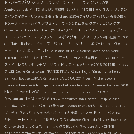
パリ
クラブ・パッション・デュ・ヴァン
ド・ボーヌ
パリの葉月
Anniversaire de Mr ITO
オリゾン事務局
オルヴォー社の田中さん
生カキ
サンタン
ワインライター・リンさん
Sylère Trichard
試飲会フィリップ・パカレ
桜島の噴火
ドメーヌ・トマ・ルアネ
アザミ・デ・ヴァンの丸山さん
ケケ・デコンブ
ケケ
ローランス・エ・レミ・デュフ
Cuvée Le Jambon・Blanchard
ボルドー1977年
エスポアグループ
ェートル
Marcel
シェフ フレデリック
オーリック濱田社長
et Claire Richaud
ドメーヌ・ジェローム・ソリーニ
ボジョレ・ヌーヴォーフ
ボワ・モワセ
Séléné Domaine Sylvère
ェアー
イオデ
Le Balaise lot 1417
Trichard
ビストロ・アトリエ
アグヤーナ村
ラスト営業日
Huitres et blanc
マ
ラモン・サヴェドラ
ス・ド・レスカリダ
Canicule France 2018
2017年 ビュル
Ｃave Fujiki
アゼロ
Baune Kentaro-san
FRANCE FINAL
Yanaginuma Kenichi
san
Paul Bocuse
ESPOA Kamataya
ソルスルリ2017
Jean Michel Stephan
François Lemarié
Alliq Fujimoto san
Fukuoka Imao-san
Nouveau Laforest2018
Marc Pesnot
AOC
Paris bistro MARGO
Restaurant La Pioche
Restaurant Le Verre Volé
セレネ
Matsuoka san
Château Poupille 2015
2018年ボジョレ・ヌーヴォー出荷
Amis Buvons
Beier 2016
ドメーヌ・ミカエル・
桜島
ドゥニ・ペノ
ブージュ
ヴァレり
エシャッペ・ベル・ロゼ
ル・スラ
Nara
コート・デュ・ピ
Seiya
岡田シェフ
Domaine de Vignes du Maynes
Ruchottes
Ryo-san
Chamertin Grand Cru
Ten
オーリックの藤元さん
A L’HOMME
ユグ・べゲ
SAUVAGE
クローズ・エルミタージュ 2016年
Valérie
Obi Wine