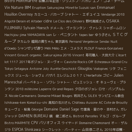
Bistro Montmartre
エノ・コネ・チーム
収穫20年記念・クリストフ・パカレ
Vin Nature BIM
Emmanuel
Eruption Sakurajima
Minette Suzuki san
Houillon Overnoy
シャトー・エギュイユ
カミーユ・バカーブ
Vendange 2018
OSAKA
cidre
Aligoté Derain et Altaber
Le Clos des Oliviers
野村高城さん
FUJIMARU
Sylvain Hoesch
ドメール・ヴァランタン・ヴァレス
シャポームロン
ＳＴＣグ
レ・ぺニタント
Hachijou-jima YAMADAYA san
tapas bar
ゆう子さん
ループ
タカムラ
福岡の黄ちゃん
東京調布
Pernand Vergelesse
Sendai
Nuit
Méli Mélo
d'Ooedo
シャンゼリゼ通り
エメ・コメラス
PLOUF
France Gonzalvez
Sakurajima 2016
Vincent Girault
orgamic
Vincent
寿司職人・大田大介
L'écart
lot 1117
2017年ボジョレ・ヌーヴォー
Caviste Rocks Off
Echezeaux Grand Cru
Glouglou
Tokyo Setagaya
Antoine Joly
Aurélie Geschickt
Vodopivec
リタ
フェニ
Julien
ックス
ジュール・ショヴェ
パザパ
ミレジム２０１７
L'Herbefolle
ゴビー
Mareschal
バーベキュー・ソワレ
シャトー・ピュエッシュ・オ
キューヴェ・プラ
Grand Repas
ンタン
2018 millésime Lapierre
夕日のボジョレ
ロセ・パンプルム
ス
Nicole Carmarans
Domaine Mikael Bouges
岩井さん
SILEX
サンピエール教会
Ishikawa-ken Komatsu-shi
高知の石川さん
Château Ausone
AC Cote de Brouilly
Domaine Daniel Sage
キューヴェ・桜島
Géorgie
竹富島・星のや・吉村さん
ガレ
DAMIEN BUREAU
ジャッド
鏡 健二郎さん
Bistrot Parcelles
マルゴ・グループ
CPV パリオフィス
Bistro MARMITE
ウイヤード
Domaine Chamonard
オー・ザル
ESPOA Shinkawa
山田恭二さん
ジラ
シークレット・パーティー
2018年収穫・