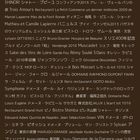
SHINORI
シャトー・プピーユ
コンフィアンサ2016
アレ・レ・ヴェール
パリの
Trois Amours
夜
Restaurant Le Petit Commerce
un dernier millésime 2009 de
Marcel Lapierre
Mas de la Font Ronde
ディオニー
有馬
ラ・ピエール・ショード
バニュルス
Mathieu et Camille Lapierre
プイイ・ヴァンゼル2013
バザス牛
ビストロ・トロワ・ザムール
のウイリアムさん
ミッシェル
弥三郎
東京・文京
スリエ400年記念
sylvain DITTIERES
ことり
Bruno Granier
Hospice de Beaune
Muscadet
ブルイ
ピノノワールの「和」
Vendange 2018
シェフ・菊池
モトック
Rémy Soulié 50ans
Salon des Vins de Loire
ラピエ
ス
Garde Fou
オレリー
ール・2018年収穫
ジャンフランソワ・ニック
フィリッ
Ghislaine Descombes
プ・テシエ
Bois Moisset
MOF ローラン・デュシェーヌ
レカール lot 1016
シャ
クロ・ルジャール
DOMAINE RAYMOND DUPONT FAHN
トー・ジャン・フォー
GOTO Akiko
ラ・フェルム・デ・セット・リュンヌ
Paris restaurant
Symphonie
ドメーヌ・ポール・ルイ・ウジェンヌ
オー・ラングドックのロックブ
ラン村
カフェ・ビストロ「ル・クリスタル」
農業家・福岡正信氏
Domaine Paul
Louis Eugène
ドメーヌ・ラピエール
サカガミ
株式会社JALUX
L'écart lot 1016
Bistro Shimba
Restaurant Grand Huit
ピノ
ピレネ山脈
シャトー・オゾンヌ
VIN
Edouard Adam
Quinta de Napoles
Jean Sébastion Gioan
ドメーヌ・ポトロ
ア
ラ・ピオッシュ
Sylvain
ン・ミネ
ドメーヌ・プリューレ・サン・クリストフ
ンジェ
東京の夜景
MARUGO GRANDE
oeuillade
Kyoko Duchaîne
ワインの歴史
Domaine de la Garance
シルヴ
ブリュリウス
Anne-Hélène
寿司屋・Yuzu
cave