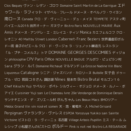
エド
Clos Baquey
ヴァン・レザン・ゴロワ
Domaine Saint Martin de La Garrigue
ゥワール・ラフィット
イザベル・フレール
ドメーヌ・オベルノワ・ウイヨン
南ローヌ
Canada
クロ・デ・ヴィーニュー・デュ・メイヌ
TEMPETE
アスティ町
Aux
バイエール2016
田所オーナー
ガヌヴァ
Bistro Paris NOUVELLE MAIRIE
Amis
Monica
ドメーヌ・アンドレ・エ・ミレイユ・ティソ
カエフェルコフ
クロ・
Cabernet-Franc
Beziers
レオニン
40 Maltby Street London
世界遺産旧ボル
ドー街
息子のピエール
クロ・ド・ヴージョ
ラ・リュノット醸造元
レストラン
DOMAINE GEORGES DESCOMBES
「ル・プチ・コメルス」
トマ
ディジョ
CPV Paris Office
ン
philosophie
NOUVELLE BAGUE
アルボワ・ピュピラン村
Sara
グラン・ルパ
Domaine Richaud
マルマンド
La Grosse Nadine Vin Blanc
Catalogne
女子会
Liquoreux
シニア・ジャズバンド・カロリーヌ
Bulbille
ドゥー
Bistro Brutal
岩田コキさん
Nîmes
ブル・ゼロ
諏訪湖
見本市
モルゴン１６
Chef Kikuchi Yuji
サぺルリ・ポぺト
シルヴィー・オジュロ
ドメーヌ・ルノー・ボ
アイエ
Cuisinier Yuji san
Le Chameau Ivre
29e Vendange de Dominique Derain
がんちゃん
サンテチエンヌ・デ・ズリエール村
Les Beaux Macs
BMOツアー
Médoc Grand Vin
vin rosé et somen
天・地・葡萄木・人
Michel Grisard
Perpignan
ヴァランタン・ヴァレス
ESPOA Yorozuya Yukiko san
Sainte
Victoire
ビストロ・ラ・ヴィーニュ
名古屋
Village Arbois Pupillin
ミス・テール
ム
ボルドー
レシップ
小松屋さんのビストロ
Pink is not red
Bistro LA REGARADE