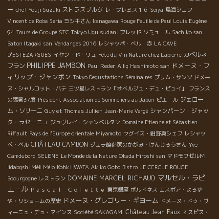
ー
ストラスブルグ
chef Youji Suzuki
レ・プレミス１６
Seiya
鳥海シェフ
Vincent de Roba Seria
ヨシキさん
kanagawa
Rouge Feuille de Paul Louis Eugène
Tokyo Uguisudani
94
Tours de Groupe STC
フレッド
ソミュール
Sachiko san
Baton Itagaki san
Vendanges 2016
レシャッペ・ベル 赤
LA CAVE
カベルネ
D’ESTEZARGUES
イヤン・ド・リュ
Fête du Vin Nature chez Lapierre
PHILIPPE JAMBON
ドメーヌ・フ
フラン
Paul Reder
Alliq Hashimoto san
ィリップ・ジャンボン
Tokyo Degustations Séminaires
プリム・サンソ
ドメー
ヌ・シャルロット・バテ
三ツ星レストラン「オベルジュ・デュ・ピュイ」
フランス
ジェロー
の猛暑37度
Président Association de Sommeliers au Japon
ピエール
ム・ソリーニ
シャンパーン・ジャッ
Guy et Thomas Jullien
Jean-Marie Vergé
ク・ラセーニュ
ジュヴレイ・シャンベルタン
Domaine Etienne et Sébastien
Riffault
Pays de l'Europe orientale
Miyamoto
ウグイス・紺野真シェフ
レシャッ
CHÂTEAU CAMBON
ペ・ベル
ジュラ醸造家のかがみ・けんじろうさん
Yve
Camdebord
SELENE
Le Monde de la Nature
Okada Hiroshi san
マドモワゼルＭ
Iidabqshi Méli Mélo
Kohki IWATA
Akiko Goto
Bistro LE CERCLE ROUGE
マルセル・ラピ
DOMAINE MARCEL RICHAUD
Boourgogne
レストラン
エ－ル
Ｐａｓｃａｌ Ｃｏｌｅｔｔｅ
東京銀座
ボルドネス
エスポア・よろず
ドメーヌ・グレゴリー・ギヨーム
や・リショームの歴史
ドメーヌ・ドゥ・ヴ
Château Jean Faux
ィーニュ・デュ・マインヌ
Société SAKAGAMI
オスピス・