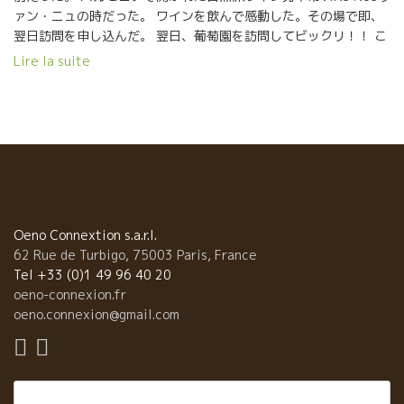
ァン・ニュの時だった。 ワインを飲んで感動した。その場で即、
翌日訪問を申し込んだ。 翌日、葡萄園を訪問してビックリ！！ こ
んな古木の葡萄木を見たのは初めてだった。 正式には年齢不明、
Lire la suite
恐らく１３０年は超えているのではないか？ フォアンさんと話し
てまたビックリ。 フランスのワイン事情、多くのフランス醸造家
のワインを飲んで研究していた。 その知識と事情通に本当にビッ
クリした。 やりたいことは、何があっても実行する徹底ぶりにも
驚き。 発酵用のアンフォラも特殊。 ボトルも特殊。 品質も味覚も
特別だ。
Oeno Connextion s.a.r.l.
62 Rue de Turbigo, 75003 Paris, France
Tel +33 (0)1 49 96 40 20
oeno-connexion.fr
oeno.connexion@gmail.com
Rechercher :