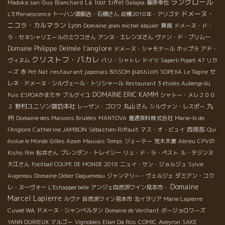
ラングロール
Guy Blanchard
La Tour Eiffel
Madoka san
Galapia
藤原幸也
ドメーヌ・
L'Effervescence
トーハン酒販店・石橋さん
収穫2018年・アリゴテ
ニコラ・カルマラン
Lyon
Domaine jean michel alquier
貴腐
ドメーヌ・ド・
ラ・セネシャリエールのミワコさん
アンヌ・エレンヌさん
ヴァン・ド・プリムー
l'anglore
Domaine Philippe Delmée
ドメーヌ・シャモナール
ホップラ
アド・
クリストフ・パカレ
ヴィヌム
パリ・シャトレ
ドイツ
Saperli Popet
47 リカ
passion
restaurant japonais BISSOH
ーズ
赤
Pet Nat
SOPEXA
Le Tagine
セ
レネ・ドメーヌ・シルヴェール・トリシャール
Restaurant 3 étoiles Auberge du
DOMAINE ERIC KAMM
Puis
ESPOAかまたや
ブルグイユ
シャトー・メレ２００
九
野村ユニソン諏訪本社
丸山さん
２
レーザン・ゴロワ
シルヴァン・レスポー
州
Domaine des Maisons Brulées
MANTOVA
豊通食料株式会社
Marie-lo de
Catherine JAMBON
西南部
l'Anglore
Sébastien Riffault
マス・オ・ビュイ
Qui
évolue le Monde
Gilles Azam
Mauvais Temps
ジェーテー
荒木夫妻
Abrieu
CPVの
Kisho
film
松井さん
ブレンダン・トレイシー
リュ・ド・ラ・ペスト
ル・タジンヌ
大江さん
Football COUPE DE MONDE 2018
ニュイ・サン・ジョルジュ
Sylvie
Augereau
Domaine Didier Dagueneau
ジャンマリー・ヴェルジェ
ダミアン・コク
Domaine
レ・ヌーヴォー
L'Echappee belle
アンジェ自然派ワイン見本市・
Marcel Lapierre
ルヴァ
自然派ワイン見本市
北イタリア
Marie Lapierre
Cuveé WA
ドメーヌ・シャンベルタン
Domaine de Verchant
ボージョロワーズ
YANN DURIEUX
マルゴー
Vignobles Elian Da Ros
COMIC
Aveyron
SAKE