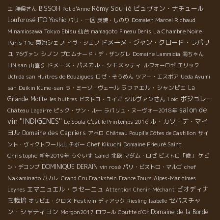
Rémy Soulié
ビュヴォン・ナチュール
エ
BISSOH
勝俣さん
Pot d'Anne
Louforosé
ITO Yoshio
パリ・一区
炭焼・しのり
Domaien Marcel Richaud
Tokyo Ebisu
La Chambre Noire
Minamiosawa
仙台
mamagoto
Pineau Denis
ドメーヌ・ジャン・クロード・ラパリ
Paris 11e
菊池シェフ
イヴ・シェフ
ュ
シノン
76ヴァン
プロムナード・デ・ザングレ
Domaine Lammidia
南ちゃん
ドメーヌ・パスカル・シモヌッティ
LIN san
山登り
ルフォーロゼ
エリック
Uchida san
Huitres de Bouzigues
ロゼ・そうめん
ツアー・エスポア
Ueda Ayumi
ラファエル・シャンピエ
La
san
Daikin Kume-san
ラ・ミーゾ・ヴェール
ボジョレー
Grande Motte
シルヴァンさん
Loïc
les huitres
ビストロ・ユイガ
salon de
Château Lagairre
ピック・サン・ルー
ラパリュ・ヌーヴォー2018年
vin ''INDIGENES''
ル・カゾ・デ・マイ
Le Soula
C'est le Printemps 2016
ヨル
Domaine des Capriers
アぺロ
Château Poupille Côtes de Castillon
サイ
ント・ヴィクトワール山
チボー
Chef Kikuchi
Domaine Prieuré Saint
Christophe
新年2019年
うぐいす
Camel
北欧
マダム・ロゼ
ビストロ「俊」
ケビ
DOMINIQUE DERAIN
chef
ン・デコンブ
vin rosé
パリ・ビストロ・マルゴ
Nakaminato
パカレ
Grand Cru Frankstein
France Tours
Alpes-Maritimes
エマニュエル・ラセーニュ
ビオディナ
Leynes
Attention Chenin Méchant
ミ栽培
セバスチャ
Festivin
オリビエ・クロス
ディアック
Riesling
Isabelle
ン・シャティヨン
Domaine de la Borde
Morgon2017
ロワ−ル
Goutte d’Or