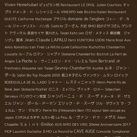
Vivien Hemelsdael
ピュピラン村
Restaurant LE DIVIL
Julien Courtois
オッ
プラ
ドメーヌ・ド・レシャリエール
VINEXPO
Iode
Bisstro Italien Restaurant
domaine de l'anglore
GUCITE
California
Nyctalopie
ブラジル
コトー・デ・カ
ゴーさん
ール
ジャーナリスト・ハン氏
Sudiste
大近
BMO 社のマサコさん
ゲシク
ト
アヴィタル
奈良セイヤ
宮川さん
Taipei Kato san
ロゼ・メティス
飯田橋 ジャ
Jean-Claude LAPALU
宮本
Aux
ングレ
Paris KUNITORA UDON
Marie Rose
Amis Komatsu san
Fred
La Petite cuvée Cailloutine
Ruchottes Chambertin
Loucate
ルーブル
ロマン・シャプイ
Domaine Chambertin
Bistrot La Part de
La Pioche
Yann Bertrand
Anges
レ・ヴィニュロン・ドゥ・リレエル
JR
Taipei
Gevrey-Chambertin
ルネ・ジャン・
Freshness Akayama san
Aurélie
ダール
Salon Bio Top
Poupille 2008
長ユキ子さん
ヴァンサン・ムラン
ロイック
シャトー・レスティニャック
BODEGUILLA DE AL LADO
Henri-Pierre fils de
René Jean
Domaine Picatier
ロニス・エトワレ
プイッチ・ロドー
Sebastien
シャンパーニュ・ド・スーザ
Dervieux
パリのワイン食堂
ドメーヌ・デ・ザミ
ジャン・ポール・ドーマン
エリック・ド・スーザ
エル
ジル・ダヴァス
ラ・フ
ェルム・サン・マルタン
Pierre fils d'Alexandre Bain
ITO sejour bien occupe au
ル・ヴァン・ドゥ・メザミ
Japon
ESPOAよろずや
ルカト街
La Flou
Alain
Ｓａｉｎｔ-Emilion
Chapelle
AUX AMIS DES VINS 20eme Anniversaire 2017
CAVE AUGE
MOF Laurent Duchaîne
ＢＭО
La Poivrotte
Concorde
Symphonie