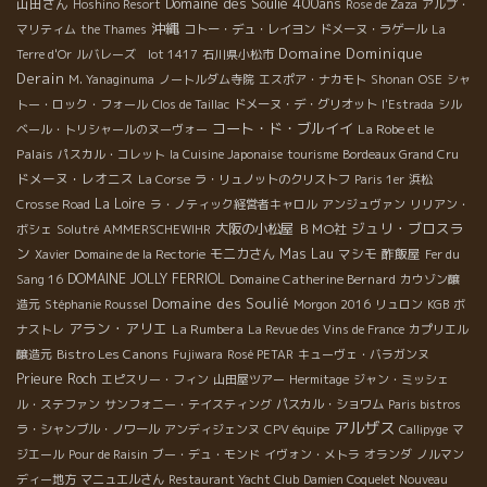
Domaine des Soulié 400ans
山田さん
Hoshino Resort
Rose de Zaza
アルプ・
沖縄
マリティム
the Thames
コトー・デュ・レイヨン
ドメーヌ・ラゲール
La
Domaine Dominique
Terre d'Or
ルバレーズ lot 1417
石川県小松市
Derain
M. Yanaginuma
ノートルダム寺院
エスポア・ナカモト
Shonan
OSE
シャ
トー・ロック・フォール
Clos de Taillac
ドメーヌ・デ・グリオット
l'Estrada
シル
コート・ド・ブルイイ
La Robe et le
ベール・トリシャールのヌーヴォー
Palais
パスカル・コレット
la Cuisine Japonaise
tourisme
Bordeaux Grand Cru
ドメーヌ・レオニス
La Corse
ラ・リュノットのクリストフ
Paris 1er
浜松
La Loire
Crosse Road
ラ・ノティック経営者キャロル
アンジュヴァン
リリアン・
ジュリ・ブロスラ
大阪の小松屋
ＢＭО社
ボシェ
Solutré
AMMERSCHEWIHR
ン
モニカさん
Mas Lau
マシモ
酢飯屋
Xavier
Domaine de la Rectorie
Fer du
DOMAINE JOLLY FERRIOL
Domaine Catherine Bernard
Sang 16
カウゾン醸
Domaine des Soulié
造元
Stéphanie Roussel
Morgon 2016
リュロン
KGB
ボ
アラン・アリエ
La Rumbera
ナストレ
La Revue des Vins de France
カプリエル
Bistro Les Canons
醸造元
Fujiwara
Rosé PETAR
キューヴェ・バラガンヌ
Prieure Roch
エピスリー・フィン
山田屋ツアー
Hermitage
ジャン・ミッシェ
ル・ステファン
サンフォニー・テイスティング
パスカル・ショワム
Paris bistros
アルザス
ラ・シャンブル・ノワール
アンディジェンヌ
CPV équipe
Callipyge
マ
ジエール
Pour de Raisin
ブー・デュ・モンド
イヴォン・メトラ
オランダ
ノルマン
ディー地方
マニュエルさん
Restaurant Yacht Club
Damien Coquelet Nouveau