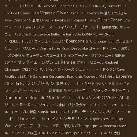
ェール・トリシャール
Jérôme Guichard
ワインバー「クルーズ」
Provoke
La
Les Vignes d'Olivier
Domaine Lapierre
Font de L'Olivier
料理人ユウジさん
Olivier Cohen
Tavel Vintage 15
思想
Orveaux Tanaka san
Ruppert Leroy
シャ
ドメーヌ・フィリップ・ヴァレット
ント・クク
Thibaut
藤原俊太郎
キュー
ヴェ・パッション
La Cave de Belleville Paris20e
DOMAINE ANDRE ET
Bourgone
STC Groupe Tour
MIREILLE TISSOT
ヴィリエ・モルゴン
プルミエク
リュ・ラ・ペリエール
Vins natures
Kevin Descombe
コート・ド・フール
渥美フ
ーズの森さん
キューヴェ・カミーユ１６
インポーター「サンフォニー」試飲会
La Remise
オリヴィエ・クザン
Raphael
2017年
プティ・ピエール
Champier
フロントン
Pont Neuf
ラ・ルース
シュッ・・・・・ドゥラン
Cave
Mathieu Lapierre
Eastline
Sandrine
Papilles
Descombes Beaujolais Nouveau
ラングドック
Côte du Py
星野リゾート社
イタリアのシシリア島
シルヴァ
シャンパーニュ・ジャック・ラセーニュ
ン・レスポ
Maury
ラストー
能登半島
Domaine Le Bout du Monde
H2O VEGETAL
ボ
ビストロ・セレスタン
ジョレーヌーボー
ボジョレワイン全体の大試飲会サロン
オン・メ・フェ・ス・キ
Souvignargues
オザミ・デ・ヴァン
ボジョレー・ヌ
ル・トゥ・プレ
新宿
ーボー
サンテミリオン
biojoleynes
Philippe
ジャン・ピエール・ロビノ
楽しい
Champagne
Wies
オザミ・デ・ヴァン ツアー
Yumekichi Kanda
ル・バトセ
パリ14区
モルゴン2017年
Beeaujolais
パリ・ノートルダム寺院