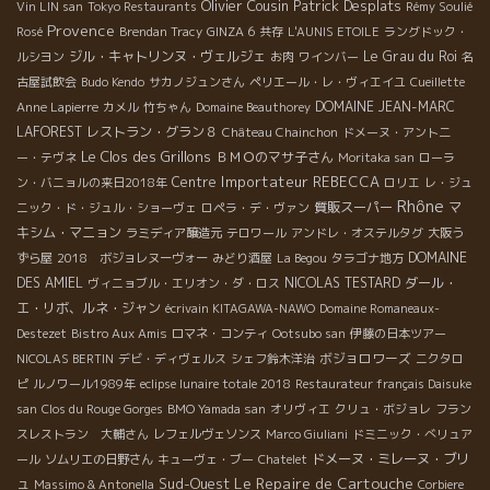
Olivier Cousin
Patrick Desplats
Vin LIN san
Tokyo Restaurants
Rémy Soulié
Provence
Rosé
Brendan Tracy
GINZA 6
共存
L'AUNIS ETOILE
ラングドック・
ジル・キャトリンヌ・ヴェルジェ
Le Grau du Roi
ルシヨン
お肉
ワインバー
名
古屋試飲会
Budo Kendo
サカノジュンさん
ペリエール・レ・ヴィエイユ
Cueillette
DOMAINE JEAN-MARC
Anne Lapierre
カメル
竹ちゃん
Domaine Beauthorey
LAFOREST
レストラン・グラン８
Château Chainchon
ドメーヌ・アント二
Le Clos des Grillons
ＢＭＯのマサ子さん
ー・テヴネ
Moritaka san
ローラ
Importateur REBECCA
Centre
ン・バニョルの来日2018年
ロリエ
レ・ジュ
Rhône
質販スーパー
マ
ニック・ド・ジュル・ショーヴェ
ロペラ・デ・ヴァン
キシム・マニョン
ラミディア醸造元
テロワール
アンドレ・オステルタグ
大阪う
DOMAINE
ずら屋
2018 ボジョレヌーヴォー
みどり酒屋
La Begou
タラゴナ地方
DES AMIEL
NICOLAS TESTARD
ダール・
ヴィニョブル・エリオン・ダ・ロス
エ・リボ、ルネ・ジャン
écrivain KITAGAWA-NAWO
Domaine Romaneaux-
Destezet
Bistro Aux Amis
ロマネ・コンティ
Ootsubo san
伊藤の日本ツアー
ボジョロワーズ
NICOLAS BERTIN
デビ・ディヴェルス
シェフ鈴木洋治
ニクタロ
ピ
ルノワール1989年
eclipse lunaire totale 2018
Restaurateur français Daisuke
san
Clos du Rouge Gorges
BMO Yamada san
オリヴィエ
クリュ・ボジョレ
フラン
スレストラン 大輔さん
レフェルヴェソンス
Marco Giuliani
ドミニック・べリュア
ドメーヌ・ミレーヌ・ブリ
ール
ソムリエの日野さん
キューヴェ・ブー
Chatelet
Le Repaire de Cartouche
Sud-Ouest
ュ
Massimo & Antonella
Corbiere