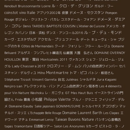
ル・クロ・デ・グリヨン
Kenobull
Bruissonnante
Loirre
ガルド・フー
coinstot vino
Italie
ドメーヌ・セクスタン
Pompon
アブリウ2002年
夜景
Rouge
ドメーヌ・ダミア
ボジョレ・クリストフ・パカレ
コスタドール・フォアン
ン・コクレ
BAPTISTE COUSIN
Denis TARDIEU
L'Atelier de Cuisine
アメリカ・オ
ル・ブ・デュ・モンド
レゴン
カバノン
日本・浜松
ダンス・アンコール2016
アクセル・プリュファール
カーヴ・エステザルグ
デート
キューヴェ・シャ
ブジ
ーグのカキ
Côtes de Marmandais
クード・フォリ
レ・フラー・ルージュ
Domaine
Belluard
アルザス・フンブレヒト醸造元
仙巌園
大園 弘さん
DOMAINE OVERNOY
東京・鴬谷
HOUILLON
Montcalmès 2011
ヴァカンス
シェフ・ジェローム・ジェ
Lady Chassera 2017
クロズリー・デ・ムシ
グル
パリの自然派ワインバー
セバ
Montmartre
トマ・ピコ
スチャン・デルヴィユ
Miho
バトン・板垣さん
Stéphane Tissot
台北
Jura Kagami
Vincent Garreta
Juliénas
シャルドネ
Kenjiro san
アレクサンドル・バン
アノニム自然派ワイン見本市
Les 4 éléments
pour Vin Nature
Washoku
レ・ガニヴェ
GT
Mas Haut Buis
イーストラインの門
小松屋
Philippe Valette
脇さん
Frida
霧島
ブルノ・グラニエ
フィリップ・デル
Domaine Gauby
メ
Sake japonais GONINMUSUME
トゥルイヤス
アコワボン
マッ
Domaine Laurent Barth
チルド・スリエ
L'Echappée Belle Rouge
Les Clapas
エ
Taiwan Buvons Nature
ドワード
マチュ
Emmanuel Leroy
パシオン心斎橋店
tapas
tramontane
日酒販ツアー
Salon Les Anonymes
9カーヴ
ビストロ・ラ・ノ