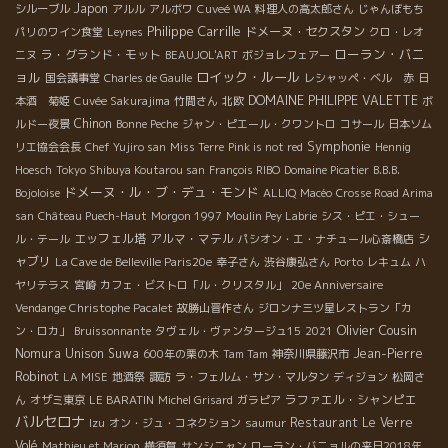
Japon
シルーブル
アルル
アルボワ
Cuveé WA
料理人の高太郎さん
じゃんぼもち
Philippe Carrille
ドメーヌ・セクスタン
パリのワイン食堂
Leynes
クロ・レオ
ローラン・バニ
ラ・グランド・モット
ニヌ
BEAUJOL'ART
ボジョレフェアー
ョル
ロイック・ルール
国会議事堂
Charles de Gaulle
レシャッペ・ベル 赤
日
DOMAINE PHILIPPE VALETTE
本酒 菊姫
Cuvée Sakurajima
竹間さん
北欧
ボ
Chinon
ルドー夜景
Bonne Peche
ジャン・ピエール・クワントロ
コサール
日本ソム
Symphonie
リエ協会会長
Chef Yujiro san
Miss Terre
Pink is not red
Hennig
Hoesch
Tokyo Shibuya Koutarou san
François RIBO
Domaine Picatier
B.B.B.
ドメーヌ・ル・ブ・デュ・モンド
Bojoloise
ALLIQ
Macéo
Crosse Road Arima
san
Château Puech-Haut
Morgon 1997
Moulin Pey Labrie
シス・ピエ・シュー
エッフェル塔
アルマ・マテル
シ
ル・テール
パシオン・エ・ナチュール心斎橋店
ャブリ
La Cave de Belleville Paris20e
幸子さん
渋谷康弘さん
Porto
レキュム
ハ
ヤリテラス
宮崎
カフェ・ビストロ「ル・クリスタル」
20e Anniversaire
Vendange Christophe Pacalet
故勝山晋作さん
ジロンナ三ツ星レストラン「カ
Olivier Cousin
ン・ロカ」
Bruissonnante
タヴェル・ヴァンタージュ15
2021
Nomura Unison Suwa
Jean-Pierre
600年の栗の木
Tam Tam
神奈川県藤沢市
Robinot
LA MISE
地酒祭
諏訪
ラ・フェルム・サン・マルタン
ディジョン
松岡さ
ラファエル・シャンピエ
ん
オザミ東京
LE BARATIN
Michel Grisard
ガラピア
バルセロナ
Restaurant Le Verre
Izu
オン・ジュ・コネクション
saumur
Volé
Mathieu et Marion
横須賀
サンシニャン
ローラン・バニョルの来日2018年