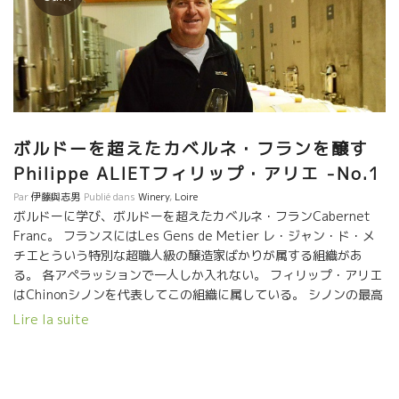
ボルドーを超えたカベルネ・フランを醸す
Philippe ALIETフィリップ・アリエ -No.1
Par
伊藤與志男
Publié dans
Winery
,
Loire
ボルドーに学び、ボルドーを超えたカベルネ・フランCabernet
Franc。 フランスにはLes Gens de Metier レ・ジャン・ド・メ
チエとういう特別な超職人級の醸造家ばかりが属する組織があ
る。 各アペラッションで一人しか入れない。 フィリップ・アリエ
はChinonシノンを代表してこの組織に属している。 シノンの最高
レベルの醸造家であることは間違いない。殆どの星付きレストラ
Lire la suite
ンにアリエのワインが入っている。 ロワールでカベルネ・フラン
と云えば、クロ・ルジャールClos Rougeardがある。 ルジャール
のフコー氏とフィリップは旧友の仲。 あの
Bernard’Nady’Foucaultベルナール・ナディー・フコー氏もフィ