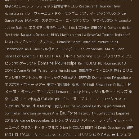
息子のピエール
ラ・ノティック経営者キャロル
Restaurent Fleur de Thym
Komatsu san
レ・ヴィーニュ・ドゥ・モンギュ
ジブレイ・シャンベルタン
Le
Garde Robe
ドメーヌ・ステファニー・エ・ヴァンサン・デブベルタン
Miyamoto
Jus de Raisins
エスポアよろずや
La Font de L'Olivier
収穫2016
Domaine de la
Jacques Selosse
BMO Masako san
Rectorie
La Rose Qui Touche
Toda chef
レストラン「シャトーブリアン」
Domaine Sabre
Domaine Prieuré Saint
Christophe
ARTISAN
シルヴァン・レスポー
Sushi et Sashimi
MARC
Jean
Sandrine
Sébastion Gioan
OFF DE OUFF
ＡＣブルイイ
モン・ブリュリウス
ピュ
Domaine Mouressipe
ピラン村
ゲーシクト
Rémi DUFAITRE Nouveau2018
旅行
COMIC
Anne Paillet
Yanaginuma Kenichi san
東銀座ヴィヴィエンヌ
ロリエ
地中海
Domaine de l’Aiguelière
マッシモとアントネッラ
オーリックの藤元さん
ド
エスポア・ゴトーツアー
東京・築地場外
桜島 2016年
Sébastien Riffault
メーヌ・ダール・エ・リボ
Domaine Jacky Preys
ジョルディ・ペレズ
東
Catalogne
ドメーヌ・プリューレ・ロック
京・広尾
ワイン小売店
ヤオユー
Nicolas Renaud
Manuel
ＢＭОの山田さん
Le Clos Rougeard Le Bourg 96
Eau Forte
Sommelier Hino san
serveuse Ana
Fête du 14 Juillet chez Lapierre
YUZU
ドメーヌ・ラ・プティット・べ
2018 Vendange Descombes
ムレシップ
ニューズ
プラス・ド・ラ・ブルス
Dijon
NICOLAS BERTIN
Denis Deschamps
銀座
石田シェフ
ビストロ「PAUL」
Vins natures
オルヴォー、オリゾン
ゆう子さん