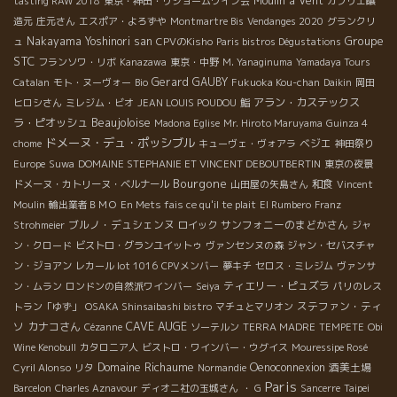
Moulin à Vent
tasting RAW 2018
東京・神田・リショームワイン会
カプリエ醸
造元
庄元さん
エスポア・よろずや
Montmartre Bis
Vendanges 2020
グランクリ
Groupe
Nakayama Yoshinori san
ュ
CPVのKisho
Paris bistros Dégustations
STC
フランソワ・リボ
Kanazawa
東京・中野
M. Yanaginuma
Yamadaya Tours
Gerard GAUBY
Catalan
モト・ヌーヴォー
Bio
Fukuoka Kou-chan
Daikin
岡田
アラン・カステックス
ヒロシさん
ミレジム・ビオ
JEAN LOUIS POUDOU
鮨
Beaujoloise
ラ・ピオッシュ
Madona Eglise
Mr. Hiroto Maruyama
Guinza 4
ドメーヌ・デュ・ポッシブル
ベジエ
chome
キューヴェ・ヴォアラ
神田祭り
Europe
Suwa
DOMAINE STEPHANIE ET VINCENT DEBOUTBERTIN
東京の夜景
Bourgone
和食
ドメーヌ・カトリーヌ・ベルナール
山田屋の矢島さん
Vincent
Moulin
輸出業者ＢＭＯ
En Mets fais ce qu'il te plait
El Rumbero
Franz
ブルノ・デュシェンヌ
サンフォニーのまどかさん
Strohmeier
ロイック
ジャ
ン・クロード
ビストロ・グランユイットゥ
ヴァンセンヌの森
ジャン・セバスチャ
ン・ジョアン
レカール lot 1016
CPVメンバー
夢キチ
セロス・ミレジム
ヴァンサ
ティエリー・ピュズラ
ン・ムラン
ロンドンの自然派ワインバー
Seiya
パリのレス
ステファン・ティ
トラン「ゆず」
OSAKA Shinsaibashi bistro
マチュとマリオン
CAVE AUGE
ソ
カナコさん
Cézanne
ソーテルン
TERRA MADRE
TEMPETE
Obi
Wine Kenobull
カタロニア人
ビストロ・ワインバー・ウグイス
Mouressipe Rosé
Domaine Richaume
Oenoconnexion
酒美土場
Cyril Alonso
リタ
Normandie
Paris
Barcelon
Charles Aznavour
ディオニ社の玉城さん
・ G
Sancerre
Taipei