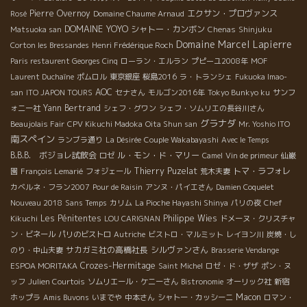
Pierre Overnoy
エクサン・プロヴァンス
Rosé
Domaine Chaume Arnaud
DOMAINE YOYO
シャトー・カンボン
Matsuoka san
Chenas
Shinjuku
Domaine Marcel Lapierre
Corton les Bressandes
Henri Frédérique Roch
Paris restaurent Georges Cinq
ローラン・エルラン
プピーユ2008年
MOF
Laurent Duchaîne
ポムロル
東京銀座
桜島2016
ラ・トランシェ
Fukuoka Imao-
AOC
san
ITO JAPON TOURS
セナさん
モルゴン2016年
Tokyo Bunkyo ku
サンフ
Yann Bertrand
ォニー社
シェフ・グワン
シェフ・ソムリエの長谷川さん
グラナダ
Beaujolais Fair
CPV Kikuchi Madoka
Oita Shun san
Mr. Yoshio ITO
南スペイン
ランブラ通り
La Désirée
Couple Wakabayashi
Avec le Temps
B.B.B. ボジョレ試飲会
ル・モン・ド・マリー
ロゼ
Camel
Vin de primeur
仙巌
Thierry Puzelat
トマ・ラフォレ
園
François Lemarié
フォジェール
荒木夫妻
カベルネ・フラン2007
Pour de Raisin
アンヌ・パイエさん
Damien Coquelet
Nouveau 2018
Sans Temps
カリム
La Pioche Hayashi Shinya
パリの夜
Chef
Les Pénitentes
Philippe Wies
Kikuchi
LOU CARIGNAN
ドメーヌ・クリスチャ
ン・ビネール
パリのビストロ
Autriche
ビストロ・マルミット
レイヨン川
炭焼・し
サカガミ社の高橋社長
シルヴァンさん
のり・中山夫妻
Brasserie Vendange
Crozes-Hermitage
ESPOA MORITAKA
Saint Michel
ロゼ・ド・ザザ
ポン・ヌ
ッフ
Julien Courtois
ソムリエール・ケニーさん
Bistronomie
オーリック社
新宿
Macon
ホップラ
Amis Buvons
いまでや
中本さん
シャトー・カッシーニ
ロマン・