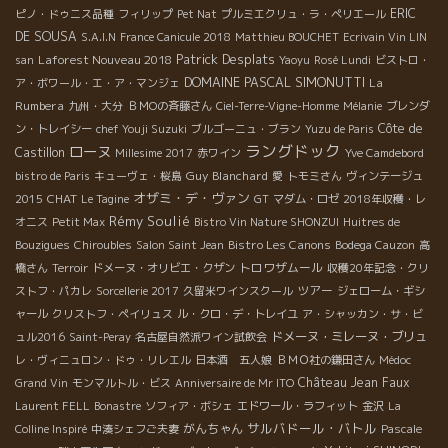
ERIC
ピノ・ドゥニス品種
フィリップ
Pet Nat
プルミエクリュ・ラ・ペリエール
DE SOUSA
S.A.I.N
France Canicule 2018
Matthieu BOUCHET
Ecrivain Vin LIN
Patrick Desplats
Laforest Nouveau 2018
san
Yaoyu
Rosé Lundi
ビストロ・
DOMAINE PASCAL SIMONUTTI
La
ア・ボワール・エ・ア・マンジェ
Rumbera
九州・大分
ＢＭОの斉藤さん
Ciel-Terre-Vigne-Homme
Mélanie
ブレンダ
Côte de
ン・トレイシー
chef Youji Suzuki
ブルゴーニュ・ブラン
Yuzu de Paris
ラングドック
ローヌ
Castillon
Millesime 2017
赤ワイン
Yve Camdebord
Guy Blanchard
bistro de Paris
キューヴェ・桜島
愛
トモミさん
ヴィンテージュ
オザミ・デ・ヴァン
CHAT
2015
Le Tagine
GT
マダム・ロゼ
2018年収穫・レ
Rémy Soulié
オニス
Petit Max
Bistro Vin Nature SHONZUI
Huitres de
Bistro Les Canons
Bouzigues
Chiroubles
Salon Saint Jean
Bodega Cauzon
高
トロワザムール
橋さん
Terroir
ドメーヌ・オリビエ・クザン
収穫20年記念・クリ
ツアー
ストフ・パカレ
Sorcellerie 2017
久留米ワインスクール
ジェローム・ギシ
ャール
クリストフ・ペイリュス
ル・クロ・デ・トレイユ
ア・シャッカン・サ・ビ
ドメーヌ・ミレーヌ・ブリュ
ュル2016
Saint-Peray
名古屋自然派ワイン試飲会
レ・ヴィニュロン・ドゥ・リレエル
日本酒 五人娘
ＢＭＯ社の鎌田さん
Médoc
Château Jean Faux
Grand Vin
モンマルトル・ビス
Anniversaire de Mr ITO
Laurent FELL
Bonastre
ソフィア・ボシェ
エドワール・ラフィット
金沢
La
サルバドール・バトル
がんちゃん
Colline Inspiré
中湊シェフご夫妻
Pascale