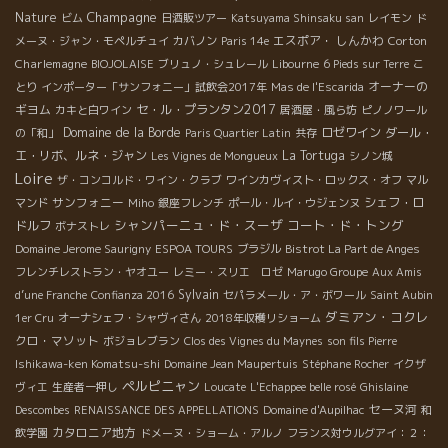
Champagne
Nature
ビム
日酒販ツアー
Katsuyama Shinsaku san
レイモン
ド
エスポア・ しんかわ
Corton
メーヌ・ジャン・モペルチュイ
カバノン
Paris 14e
Charlemagne
BIOJOLAISE
ブリュノ・シュレール
Libourne
6 Pieds sur Terre
こ
オーナーの
とり
インポーター「サンフォニー」試飲会2017年
Mas de l'Escarida
ギヨム
セ・ル・プランタン2017
カキと白ワイン
居酒屋・風ら坊
ピノノワール
Domaine de la Borde
ロゼワイン
ダール・
の「和」
Paris Quartier Latin
共存
エ・リボ、ルネ・ジャン
La Tortuga
Les Vignes de Mongueux
シノン城
Loire
ザ・コンコルド・ワイン・クラブ
ワインカヴィスト・ロックス・オフ
マル
サンフォニー
シェフ・ロ
マンド
Miho
銀座フレンチ
ポール・ルイ・ウジェンヌ
シャンパーニュ・ド・スーザ
コート・ド・トング
ドルフ
ボナストレ
Domaine Jerome Saurigny
ESPOA TOURS
ブラジル
Bistrot La Part de Anges
フレンチレストラン・ヤオユー
レミー・スリエ ロゼ
Marugo Groupe
Aux Amis
Sylvain
d’une Franche
Confianza 2016
セパラメール・ア・ボワール
Saint Aubin
ダミアン・コクレ
1er Cru
オーナシェフ・シャヴィさん
2018年収穫リショーム
クロ・マソット
ボジョレブラン
Clos des Vignes du Maynes
son fils Pierre
Ishikawa-ken Komatsu-shi
Domaine Jean Maupertuis
Stéphane Rocher
イクザ
ペルピニャン
ヴィエ
生産者一押し
Loucate
L'Echappee belle rosé
Ghislaine
セーヌ河
Descombes
RENAISSANCE DES APPELLATIONS
Domaine d'Aupilhac
和
カタロニア地方
飲学園
ドメーヌ・ショーム・アルノ
フランス対ウルグアイ：２：