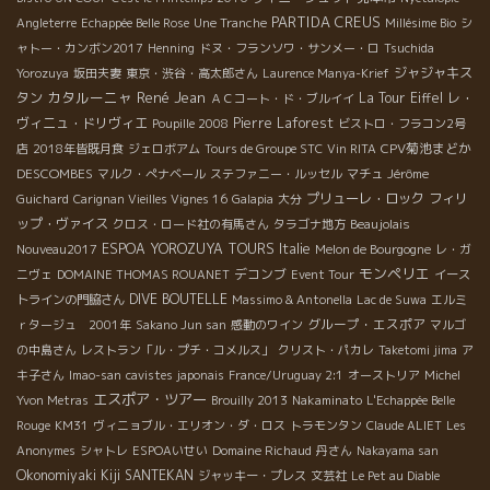
PARTIDA CREUS
Angleterre
Echappée Belle Rose
Une Tranche
Millésime Bio
シ
ャトー・カンボン2017
Henning
ドヌ・フランソワ・サンメー・ロ
Tsuchida
ジャジャキス
Yorozuya
坂田夫妻
東京・渋谷・高太郎さん
Laurence Manya-Krief
カタルーニャ
René Jean
タン
La Tour Eiffel
レ・
ＡＣコート・ド・ブルイイ
ヴィニュ・ドリヴィエ
Pierre Laforest
Poupille 2008
ビストロ・フラコン2号
CPV菊池まどか
店
2018年皆既月食
ジェロボアム
Tours de Groupe STC
Vin RITA
DESCOMBES
マルク・ぺナベール
ステファニー・ルッセル
マチュ
Jérôme
プリューレ・ロック
フィリ
Guichard
Carignan Vieilles Vignes 16
Galapia
大分
ップ・ヴァイス
クロス・ロード社の有馬さん
タラゴナ地方
Beaujolais
ESPOA YOROZUYA TOURS
Italie
Nouveau2017
Melon de Bourgogne
レ・ガ
モンペリエ
デコンブ
ニヴェ
DOMAINE THOMAS ROUANET
Event Tour
イース
DIVE BOUTELLE
トラインの門脇さん
Massimo & Antonella
Lac de Suwa
エルミ
グループ・エスポア
ｒタージュ 2001年
Sakano Jun san
感動のワイン
マルゴ
の中島さん
レストラン「ル・プチ・コメルス」
クリスト・パカレ
Taketomi jima
ア
キ子さん
Imao-san
cavistes japonais
France/Uruguay 2:1
オーストリア
Michel
エスポア・ツアー
Yvon Metras
Brouilly 2013
Nakaminato
L'Echappée Belle
Rouge
KM31
ヴィニョブル・エリオン・ダ・ロス
トラモンタン
Claude ALIET
Les
Anonymes
シャトレ
ESPOAいせい
Domaine Richaud
丹さん
Nakayama san
Okonomiyaki Kiji SANTEKAN
ジャッキー・プレス
文芸社
Le Pet au Diable