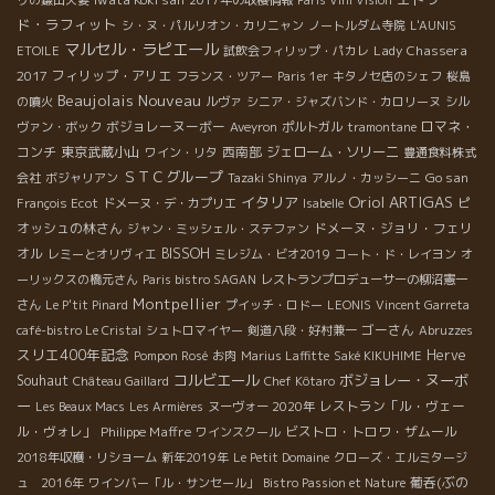
ド・ラフィット
シ・ヌ・パルリオン・カリニャン
ノートルダム寺院
L'AUNIS
マルセル・ラピエール
Lady Chassera
ETOILE
試飲会フィリップ・パカレ
2017
フィリップ・アリエ
フランス・ツアー
Paris 1er
キタノセ店のシェフ
桜島
Beaujolais Nouveau
の噴火
ルヴァ
シニア・ジャズバンド・カロリーヌ
シル
ボジョレーヌーボー
ロマネ・
ヴァン・ボック
Aveyron
ポルトガル
tramontane
コンチ
東京武蔵小山
西南部
ジェローム・ソリーニ
ワイン・リタ
豊通食料株式
ＳＴＣグループ
Go san
会社
ボジャリアン
Tazaki Shinya
アルノ・カッシーニ
Oriol ARTIGAS
イタリア
ピ
François Ecot
ドメーヌ・デ・カプリエ
Isabelle
オッシュの林さん
ドメーヌ・ジョリ・フェリ
ジャン・ミッシェル・ステファン
オル
BISSOH
レミーとオリヴィエ
ミレジム・ビオ2019
コート・ド・レイヨン
オ
ーリックスの橋元さん
Paris bistro SAGAN
レストランプロデューサーの柳沼憲一
Montpellier
さん
Le P'tit Pinard
プイッチ・ロドー
LEONIS
Vincent Garreta
ゴーさん
café-bistro Le Cristal
シュトロマイヤー
剣道八段・好村兼一
Abruzzes
スリエ400年記念
Herve
Pompon Rosé
お肉
Marius Laffitte
Saké KIKUHIME
コルビエール
ボジョレー・ヌーボ
Souhaut
Château Gaillard
Chef Kôtaro
ー
レストラン「ル・ヴェー
Les Beaux Macs
Les Armières
ヌーヴォー 2020年
ル・ヴォレ」
Philippe Maffre
ビストロ・トロワ・ザムール
ワインスクール
2018年収穫・リショーム
新年2019年
Le Petit Domaine
クローズ・エルミタージ
葡呑(ぶの
ュ 2016年
ワインバー「ル・サンセール」
Bistro Passion et Nature