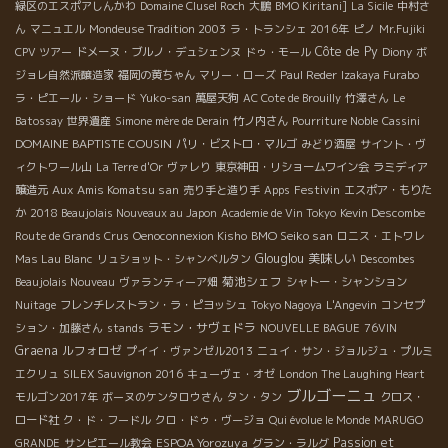
緑区のエスポアしんかわ
Domaine Clusel Roch
大鵬
BMO Kiritani]
La Sicile
中村さ
ん
マニュエル
Mondeuse Tradition 2003
ラ・トランシェ 2016年
ピノ
Mr.Fujiki
Côte de Py
CPV ツアー
ドメーヌ・ブルノ・デュシェンヌ
ドゥ・モール
Diony
ボ
ジョレ自然派醸造家
福岡の黄ちゃん
マリー・ローズ
Paul Reder
Izakaya Furabo
ラ・ピエール・ショード
Yuko-san
萬屋天狗
AC Cote de Brouilly
竹澤さん
Le
Batossay
世界遺産
Simone mère de Derain
竹ノ内さん
Pourriture Noble
Cassini
DOMAINE BAPTISTE COUSIN
パリ・ビストロ・マルゴ
みどり酒屋
サイント・ヴ
ィクトワール山
La Terre d'Or
ヴァレり
東京神田・リショームワイン会
ラミディア
Aux Amis Komatsu san
Festivin
醸造元
売り手と造り手
Apps
エスポア・もりた
か
2018 Beaujolais Nouveaux au Japon
Academie de Vin Tokyo
Kevin Descombe
BMO Seiko san
Route de Grands Crus
Oenoconnexion Kisho
ロニス・エトワレ
Glouglou
美味しい
Mas Lau Blanc
リュショット・シャンベルタン
Descombes
菊池シェフ
Beaujolais Nouveau
ヴァランティーア畑
シャトー・シャンション
Nuitage
フレンチレストラン・ラ・ピヨッシュ
Tokyo Nagoya
L'Angevin
コンセプ
ラモン・サヴェドラ
ション・加藤さん
stands
NOUVELLE BAGUE
76VIN
Graena
ルフォロゼ
プイイ・ヴァンゼル2013
ニュイ・サン・ジョルジュ・プルミ
エクリュ
SILEX Sauvignon 2016
キューヴェ・オゼ
London The Laughing Heart
ブルゴーニュ
モルゴン2017年
ボーヌのケンタロウさん
タン・タン
クロス・
ロード社
ク・ド・フードル
クロ・ドゥ・ヴージョ
Qui évolue le Monde
MARUGO
ESPOA Yorozuya
Passion et
GRANDE
サンピエール教会
グラン・ラルグ