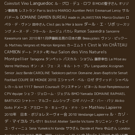
Languedoc
Coinstot Vino
ル・グロ・デュ・ロワ
ＢＭОの聖子さん
オリゾ
Paris bistro MARGO
サル
ン事務局
レストラン
Aurélien Petit
Emmanuel Leroy
バドール
DOMAINE DAMIEN BUREAU
made in JAJAKISTAN
Marco Giuliani
ロ
ダール・エ・リボ
ペラ・デ・ヴァン
田中さん
C'est pas la Mer à boire
リースリ
Ramon Saavedra
ング
メーヌ・デ・フラール・ルージュ
パカレ
Sancerre
Kawamura san
2018年11月伊藤與志男の日本の旅
Beeaujolais
ヴァン・ピックー
C'est le Vin
CHÂTEAU
ル
Mathieu Vergnes et Marion Kergines
カーエム３１
Salon des Vins Naturels
CAMBON
デート
アスティ町
Paul
Montpellier
Taragona
タンペット
パスカル・ショワム
藤原幸也
La Mise au
Verre
Matheus
オン・メ・フェ・ス・キル・トゥ・プレ
Languedoc Assignan
Domaine Jean-Baptiste Senat
Senior Jazz Bande CAROLINE
Tadokoro patron
Football COUPE DE MONDE 2018
エシャッペ・ベル・ロゼ
ダヴィッド・シャペル
レカール lot 1117
Benoit Courault
クリスチャン・ビネール
Rosé Pamplemousse
BMO Yamada
CPV équipe
シェフ・ジェローム・ジェグル
DOMAINE RAPHAEL
BARTUCCI
シャトー・マルゴー
ムレシップ・ロゼ
ハリーズ・バー・パリ
Akiko
Mathieu Lapierre
Goto
ドメーヌ・アミロー
ラ・キューヴェ・ドゥ・シャ
ル・カゾ・
2018年 日本・ボジョレヌーヴォー会
2018 Vendange Lapierre
デ・マイヨル
ブレゼ11
Bistrot Atelier
Sainte Victoire
カリニャン・ヴィエイ
ユ・ヴィーニュ
Sena
Yumekichi Kanda
サラさん
Davide et Piera
中山さん
London