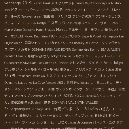
vendange 2019
Bistro Paul Bert
グリオット
Ginza Kiji Okonomiyaki
Nishio
ビストロ・ポール・ベール試飲会
san
フランソワ・エコ
エニンドさん
オレリー
飯田橋 メリメロ
ラ・ルース
Takayama san
ブジーグのカキ
アンディジェンヌ
コスミック
パティ・デ・ロジエル
Nadja
2017年ボジョレ・ヌーヴォー
Jean-
Monica
Marie Vergé
Domaine Haut Brugas
マルティーヌ・ラフォレ
鍋
シルヴィ
ー・オジュロ
Kyoko Duchaîne
パリ・レピュブリック
Saperli Popet
Kanagawa ken
Fujisawa shi
寿司シェフ・ユウジロウさん
Clos Baquey
メドック・グランヴァン
エ
スポア・ ナカモト
DOMAINE RENAUD BOYER
Sommelière Kenny
BEAUJALIEN
pacalet familly
高知の石川さん
Tokyo Ota-ku
シルヴァン・ディティエール
Sushi
Côtes Du Rhône
Aux Amis Tokyo
Cuisinier OKADA Daisuke
アセンブラージュ
ナルボンヌ
シャルルド・ゴール
Aki
ボジョレ・クリストフ・パカレ
Ebisu
渋谷
ジュラ
カスティヨン
シルヴァン・オエッシュ
President Ishikawa
セレネ
Domaine Laguerre
La Cave Apicole
ガロンヌ河
Phylloxera
レ・ミュルジェ・デ・
ラピエール家
ドン・ドゥ・シヤン
ヴァランセ
インポーター「アヴニール社」
自然
Geschickt
Bistro FLACON
派ワインショップ
ババス
2018年クリストッフ・パ
DOMAINE VALENTIN VALLES
カレ収穫20周年記念
寿司・刺身
Souvignargues
台湾インポーターのレベッカさん
コート・
Vintage 2015
ド・ピィ
cidre
ＢＭО社
ドメー
葡萄ジュース
シャトーヌッフ・デュ・パップ
ヌ・アド・ヴィヌム
リショーム ロゼ
Cuiisne Japonaise
パトリス・ユグ
サボ
エドワー
Iwata Koki san
リの鎌田夫妻
2017年の収穫情報
Paris Vini Vision