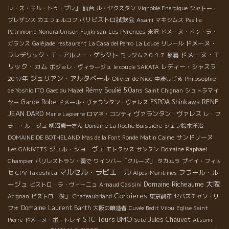
レ・ス・キル・トゥ・プレ」
仙台
ル・セクスタン
Vignoble Energique
シャトー・
パリビストロ試飲会
プレザンス
カエフェルコフ
Asami
マキシムス
Paellia
Patrimoine
Nonura Unison Fujiki san
Les Pyrenees
米沢
ドメーヌ・ドゥ・ラ・
ドメーヌ・
ガランス
Galéjade
restaurent La Casa del Perro
La Louce
リレール
ドメーヌ・エ
フレデリック・エ・アルノー・ゲシクト
ミレジム２０１７
那覇
リック・カム
レディー・シャスラ
ボジョレ・ヴィラージュ
le couple SAKATA
ジュリアン・アルタベール
2017年
Olivier de Nice
中湊しげる
Philosophie
Rémy Soulié 50ans
de Yoshio ITO
Gaec du Mazel
Saint Chignan
シュトラマイ
RENE
Garde Robe
ESPOA Shinkawa
ヤー
ドメール・ヴァランタン・ヴァレス
JEAN DARD
ヴァランタン・ヴァレス
Marie Lapierre
ロマネ・コンティ
レ・フ
ラー・ルージュ
柳沼憲一さん
Domaine La Roche Buissière
シェフ鈴木洋治
サンドリーヌ
DOMAINE DE BOTHELAND
Mas de la Font Ronde
Matin Calme
ジュル・ショーヴェ
Les GANIVETS
モトクッス
サンタン
Domaine Raphael
Champier
パリレストラン・奏で
ワインバー「クルーズ」
タカムラ
プイイ・フィッ
マルセル・ラピエ－ル
フラール・ル
CPV Takeshita
セ
Alpes-Maritimes
大阪
ージュ
Domaine Richeaume
ビストロ・ラ・ヴィーニュ
Arnaud Cassini
Corbieres
Acignan
ビストロ「俊」
Chateaubriand
東京調布
セバスチャン・リ
Domaine Laurent Barth
フォ
大阪の醸造者
Cuvée Bedit Vilou
Eglise Saint
BMO
STC Tours
Jules Chauvet
Pierre
ドメーヌ・ボートレイ
Sete
Atsumi