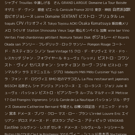
シャプイ
Trouillas
中湊しげる さん
GRAND LARGUE
Domaine La Tour Boisée
自然派試飲
オザミ・デ・ヴァン 銀座
ピエール
Canicule France 2018
東京・神田
ビストロ・ブリュタル
会ビオジョレーヌ
Domaine SEXTANT
Loirre
Les
Osaka Komatsuya
CPV パリオフィス
toqués
Tokyo Toyosu AOKI
飯田橋メリ
メロ
うぐいす
Station Shinosaka
Vieux Sage
南仏モンペイル
加賀
wine bar Vino
ボジョレー
Veritas
Fred
chardonnay pétillant
Nomura Takaki
Diak
47 Ricards
Pompon Rouge
コート・
Okada san
アンリー・フレデリック・ロック
サンソー
ド・カスティヨン
シノン
Tavel Vintage 15
クロ・デ・オリヴィエ
マス・ドゥ・
ビストロ・コワン
ジャン・フォワイヤール
レスカリダ
キューヴェ「レッド」
スト・ヴィノ
セバスチャン・シャティヨン
カーヴ・フジキ
ビストロ・サ
ンマルタン
サラ
エマニュエル・ジブロ
Iidabqshi Méli Mélo
Cuisinier Yuji san
restaurant japonais
ラ・フォン・ド・ロりヴィエ
BMO 社のマサコさん
La Flou
BISSOH
北原さん
シャ
アンジュ
アントワーヌ・エ・ローランス・ジョリ
Julie
キ
ビストロ・ビアンカーラ
ューヴェ・パッション
ルーブル
マルティーヌ
Metisse
17
Ozil Frangins Vignerons
シリル
Carole de La Nautique
パッション
ジル・ダヴ
Domaine Catherine Bernard
ァス
今尾さん
収穫29回記念・ドミニック・ドゥラ
宮本
L'irréel
ン
ドメーヌ・ブノワ・クロー
マス・ロー・ブラン
Louvre
Eric
エイ
プピーユ・アティピック
リアン・ダロス
ドメーヌ・ド・ボスラン
VENSKAB
Eastline
シルヴァン・レスポ
セレネ・ドメーヌ・シルヴェール・トリシャール
ヴィニ・シュッド見本市
Bistro UN COUP
C'est le Printemps 2016
Nyctalopie