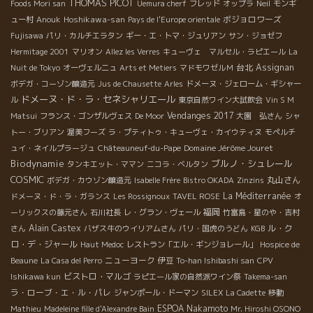
THOMAS PICOT
Foods Mori san
Uemura cherf
フレッド
オップラ
Neil
モンギ
Hoshikawa-san
ボジョロワーズ
ュー村
Anouk
Pays de l'Europe orientale
Fujisawa
パリ・カルチエラタン
ギー・エ・トマ・ジュリアン
サン・ジョゼフ
Hermitage 2001
マリオン
Allez les Verres
キューヴェ マルセル・ラピエール
La
台北
Assignan
Nuit de Tokyo
オーヴェルニュ
Arts et Metiers
マドモワゼルＭ
ボデガ・コーゾン醸造元
Jus de Chausette
Arles
ドメーヌ・ジェローム・ギシャー
ドメーヌ・ド・ラ・セネシャリエール
ル
東京自然ワイン大試飲会
Vin S M
Vendanges 2017
Matsui
フランス・ゴンザルヴェス
De Moor
大園 弘さん
シャ
トー・ブリアン
渥美フーズ
ラ・プティトゥ・キューヴェ・カイウティヌ
モペルチ
Domaine Jérôme Jouret
ュイ・ネイルプラージュ
Châteauneuf-du-Pape
Biodynamie
ブルノ・シュレール
タンキエット・ママン
ニコラ・ベルタン
COSMIC
丸山さん
ボデガ・カウゾン醸造元
Isabelle Frère
Bistro OKADA
Zinzins
La Méditerranée
ドメーヌ・ド・ラ・ガランス
Les Rossignoux
TAVEL ROSE
オ
福岡
ーリックスの藤元さん
石川社長
レ・グラン・ヴェール
竹富島・星のや・吉村
Alain Castex
ル・ク
さん
バザス牛のウイリアムさん
パリ・国虎のうどん
KGB
ロ・デ・ジャール
Haut Medoc
レストラン「エル・ギンジョレール」
Hospice de
ニューヨーク
Beaune
La Casa del Perro
伊豆
To-han Ishibashi san
CPV
ビストロ・マルゴ
Ishikawa kun
ラピエール家の自然派ワイン祭
Takema-san
ラ・ローブ・エ・ル・パレ
ジャンポール・ドーマン
SILEX
La Cadette
移動
ESPOA Nakamoto
Mathieu
Madeleine fille d'Alexandre Bain
Mr. Hiroshi OSONO