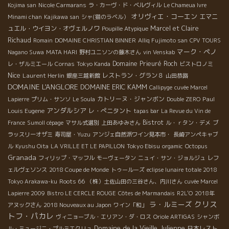
Kojima san
Nicole Carmarans
ラ・カーヴ・ド・ベルヴィル
Le Chameua Ivre
オリヴィエ・コーエン
エマニ
Minami chan
Kajikawa san
シャ(猫のラベル）
ュエル・ウイヨン・オヴェルノワ
Marcel et Claire
Poupille Atypique
Richaud
Romain
DOMAINE CHRISTIAN BINNER
Alliq Fujimoto san
CPV TOURS
マーク・ペノ
Nagano Suwa
MATA HARI
野村ユニソンの藤木さん
vin Venskab
Domaine Prieuré Roch
レ・ザルミエール
Cornas
Tokyo Kanda
ビストロノミ
Nice
Laurent Herlin
レストラン・グラン８
銀座三越新館
山田恭路
DOMAINE L'ANGLORE
DOMAINE ERIC KAMM
Callipyge
cuvée Marcel
カトリーヌ・ジャンボン
Paul
Lapierre
プリム・サンソ
Le Soula
Double ZERO
アンダルシア
Louis Eugene
レ・ぺニタント
tapas bar
La Revue du Vin de
Bistrot
France
Sumoll cépage
マサル式選別
上田あゆみさん
ル・ｒタン・デメ
ブ
ラッスリーオザミ
寿司屋・Yuzu
アンジェ自然派ワイン見本市・
長崎アンペキャブ
Tokyo Ebisu
ル
Kyushu Oita
LA VRILLE ET LE PAPILLON
orgamic
Octopus
Granada
フィリップ・マッフル
モーヴェータン
ニュイ・サン・ジョルジュ
レフ
ェルヴェソンス
2018 Coupe de Monde
トゥールーズ
eclipse lunaire totale 2018
Roots 66
Tokyo Arakawa-ku
（株）土佐山田の三谷さん、内川さん
cuvée Marcel
Lapierre 2009
Bistro LE CERCLE ROUGE
Côtes de Marmandais
R2L'O
2018年
クリス
ラ・ルミーズ
アヌックさん
2018 Nouveaux au Japon
ワイン「和」
トフ・パカレ
ヴィニョーブル・エリアン・ダ・ロス
Oriole ARTIGAS
シャンボ
Domaine de la Vieille Julienne
日本レスト
ル・ミュージニ・プルミエクリュ