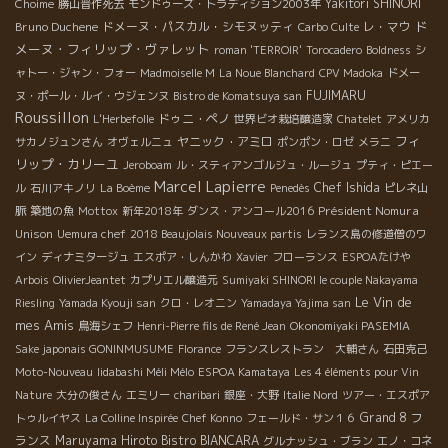
Yakitori SHINORI
Choime
勝山晋作死去
モンドゥーズ・トラディション2003年
ド
Bruno Duchene
ドメーヌ・パスカル・シモヌッティ
レ・マウ
Carbo Culte
メーヌ・フィリップ・ヴァレット
roman 'TERROIR'
Torocadero
Boldness
シ
ャトー・ジャン・フォー
Madmoiselle M
La Noue Blanchard
CPV Madoka
ドメー
FUJIMARU
ヌ・ポール・ルイ・ウジェンヌ
Bistro de Komatsuya san
Roussillon
ドゥニ・ペノ
L'Herbefolle
世界ビオ栽培醸造家
Chatelet
アメリカ
フィ
ヤニック・アミロ
サカノジュンさん
オヴェルニュ
ポンポン・ロゼ
メラニ
リップ・カリーユ
Jeroboam
ル・スティアンゴルジュ・ルージュ
プティ・ピエー
Marcel Lapierre
Chef Ishida
ル
石川アキノリ
La Boème
Penedès
ピレネ山
Président Nomura
脈
築地の魚
Mottox
新年2018年
ダンス・アンコール2016
Unison
Uemura chef
2018 Beaujolais Nouveaux partis
レランス島の修道僧のワ
イン
ディナミタージュ
エスポア・しんかわ
Xavier
フローランス
ESPOAたけや
Arbois
OlivierJeantet
カプリエル醸造元
Sumiyaki SHINORI le couple Nakayama
Le Vin de
Riesling
Yamada Kyouji san
クロ・レオニン
Yamadaya Yajima san
mes Amis
鳥海シェフ
Henri-Pierre fils de René Jean
Okonomiyaki PASEMIA
Sake japonais GONINMUSUME
Florance
フランスレストラン 大輔さん
石田克己
Moto-Nouveau
Iidabashi Méli Mélo
ESPOA Kamataya
Les 4 éléments pour Vin
Nature
大分の俊さん
エミリー
charibari
銀座・大野
Italie Nord
ツアー・エスポア
Grand 8
フ
トゥルイヤス
La Colline Inspirée
Chef Konno
フェールド・サン１６
ランス
Maruyama Hiroto
Bistro BIANCARA
グルナッシュ・ブラン
エノ・コネ