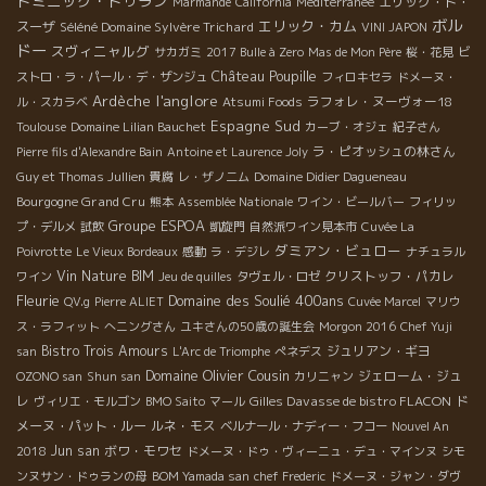
ドミニック・ドゥラン
エリック・ド・
Marmande
California
Méditerranée
ボル
エリック・カム
スーザ
Séléné Domaine Sylvère Trichard
VINI JAPON
ドー
スヴィニャルグ
サカガミ
2017 Bulle à Zero
Mas de Mon Père
桜・花見
ビ
Château Poupille
ストロ・ラ・パール・デ・ザンジュ
フィロキセラ
ドメーヌ・
l'anglore
Ardèche
ラフォレ・ヌーヴォー18
ル・スカラベ
Atsumi Foods
Espagne Sud
Toulouse
Domaine Lilian Bauchet
カーブ・オジェ
紀子さん
ラ・ピオッシュの林さん
Pierre fils d'Alexandre Bain
Antoine et Laurence Joly
Guy et Thomas Jullien
貴腐
レ・ザノ二ム
Domaine Didier Dagueneau
Bourgogne Grand Cru
熊本
Assemblée Nationale
ワイン・ビールバー
フィリッ
Groupe ESPOA
プ・デルメ
試飲
凱旋門
自然派ワイン見本市
Cuvée La
ダミアン・ビュロー
Poivrotte
Le Vieux Bordeaux
感動
ラ・デジレ
ナチュラル
Vin Nature BIM
クリストッフ・パカレ
ワイン
Jeu de quilles
タヴェル・ロゼ
Fleurie
Domaine des Soulié 400ans
QV.g
Pierre ALIET
Cuvée Marcel
マリウ
ス・ラフィット
へニングさん
ユキさんの50歳の誕生会
Morgon 2016
Chef Yuji
Bistro Trois Amours
ジュリアン・ギヨ
san
L'Arc de Triomphe
ぺネデス
Domaine Olivier Cousin
ジェローム・ジュ
OZONO san
Shun san
カリニャン
レ
Gilles Davasse de bistro FLACON
ド
ヴィリエ・モルゴン
BMO Saito
マール
メーヌ・パット・ルー
ルネ・モス
ベルナール・ナディー・フコー
Nouvel An
Jun san
ボワ・モワセ
2018
ドメーヌ・ドゥ・ヴィーニュ・デュ・マインヌ
シモ
ンヌサン・ドゥランの母
BOM Yamada san
chef Frederic
ドメーヌ・ジャン・ダヴ