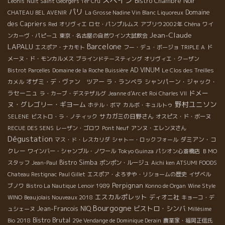
スペイン
Bistro Chambre Noir
Léonis
Nuit Saint Georgers 1er Cru
パリ
Domaine
CHATEAU BEL AVENIR
La Grosse Nadine Vin Blanc Liquoreux
des Capriers
Red
オリヴィエ
ロセ・パンプルムス
アブリウ2002年
Chéna
ワイ
Jean-Claude
ンカーヴ・パピーユ
東京・名古屋の自然ワイン大試飲会
LAPALU
Barcelone
エスポア・ナカモト
フー・デュ・ボージョ
TRIPLE A
ド
メーヌ・ド・モンカルメス
ブラインドテースティング
オリヴィエ・クーザン
AD VINUM
Bistrot Parcelles
Domaine de la Roche Buissière
Le Clos des Treilles
オザミ・デ・ヴァン ツアー
ラ・ランベラ
シャンパーン・ジャック・
カメル
ドメー
ラセーニュ
ラ・カーブ・デステザルグ
Jeanne d'Arc et Roi Charles VII
野村ユニソン
ヌ・グレゴリー・ギヨーム
ホテル・ボマ
カルボ・キュルトゥ
サカガミの日野さん
SELENE
ビストロ・ラ・ノティック
オスピス・ド・ボーヌ
RECUE DES SENS
レーザン・ゴロワ
Pont Neuf
アンヌ・エレンヌさん
Dégustation
ダミアン・コ
マス・ド・レスカリダ
シャトー・ロックフォール
クレー
ワインバー・シャンブル・ノワール
Tokyo Guinza
パシオン心斎橋店
ＢＭО
Bistro Simba
スタッフ
Jean-Paul
ポンポン・ルージュ
Aichi ken ATSUMI FOODS
Chateau Restignac
Paul Gillet
エスポア・よろずや・リショームの歴史
イザベル
Perpignan
ブノワ
Bistro La Nautique
Lenoir 1989
Konno de Organ
Wine Style
エスカルポレット
ディオニ社
WINO
Beaujolais Nouveaux 2018
キョーコ・デ
Bourgogne
ビストロ・シンバ
Jean-Francois NIQ
ュシェーヌ
Millésime
Bistro Brutal
Bio 2018
29e Vendange de Dominique Derain
農業家・福岡正信氏