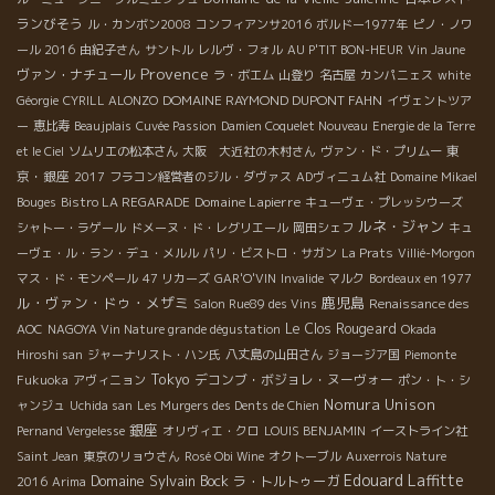
ランびそう
ル・カンボン2008
コンフィアンサ2016
ボルドー1977年
ピノ・ノワ
ール 2016
由紀子さん
サントル
レルヴ・フォル
AU P'TIT BON-HEUR
Vin Jaune
Provence
ヴァン・ナチュール
ラ・ボエム
山登り
名古屋
カンパニェス
white
DOMAINE RAYMOND DUPONT FAHN
Géorgie
CYRILL ALONZO
イヴェントツア
ー
恵比寿
Beaujplais
Cuvée Passion
Damien Coquelet Nouveau
Energie de la Terre
東
et le Ciel
ソムリエの松本さん
大阪 大近社の木村さん
ヴァン・ド・プリムー
京・銀座
2017
フラコン経営者のジル・ダヴァス
ADヴィニュム社
Domaine Mikael
Domaine Lapierre
Bouges
Bistro LA REGARADE
キューヴェ・プレッシウーズ
ルネ・ジャン
シャトー・ラゲール
ドメーヌ・ド・レグリエール
岡田シェフ
キュ
ーヴェ・ル・ラン・デュ・メルル
パリ・ビストロ・サガン
La Prats
Villié-Morgon
マス・ド・モンペール
47 リカーズ
GAR'O'VIN
Invalide
マルク
Bordeaux en 1977
ル・ヴァン・ドゥ・メザミ
鹿児島
Salon Rue89 des Vins
Renaissance des
Le Clos Rougeard
AOC
NAGOYA Vin Nature grande dégustation
Okada
Hiroshi san
ジャーナリスト・ハン氏
八丈島の山田さん
ジョージア国
Piemonte
Tokyo
デコンブ・ボジョレ・ヌーヴォー
Fukuoka
アヴィニョン
ポン・ト・シ
Nomura Unison
ャンジュ
Uchida san
Les Murgers des Dents de Chien
銀座
Pernand Vergelesse
オリヴィエ・クロ
LOUIS BENJAMIN
イーストライン社
Saint Jean
東京のリョウさん
Rosé Obi Wine
オクトーブル
Auxerrois Nature
Edouard Laffitte
Domaine Sylvain Bock
ラ・トルトゥーガ
2016
Arima