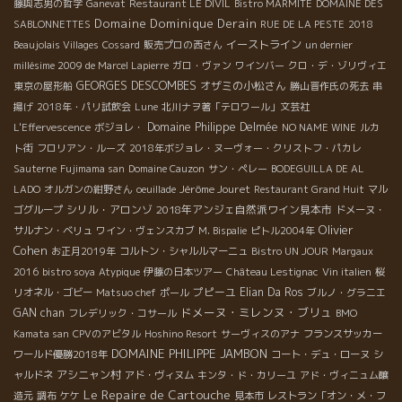
藤與志男の哲学
Ganevat
Restaurant LE DIVIL
Bistro MARMITE
DOMAINE DES
Domaine Dominique Derain
SABLONNETTES
RUE DE LA PESTE
2018
イーストライン
Beaujolais Villages
Cossard
販売プロの西さん
un dernier
millésime 2009 de Marcel Lapierre
ガロ・ヴァン
ワインバー
クロ・デ・ゾリヴィエ
GEORGES DESCOMBES
オザミの小松さん
東京の屋形船
勝山晋作氏の死去
串
揚げ
2018年・パリ試飲会
Lune
北川ナヲ著「テロワール」文芸社
Domaine Philippe Delmée
L'Effervescence
ボジョレ・
NO NAME WINE
ルカ
ト街
フロリアン・ルーズ
2018年ボジョレ・ヌーヴォー・クリストフ・パカレ
Sauterne
Fujimama san
Domaine Cauzon
サン・ペレー
BODEGUILLA DE AL
Jérôme Jouret
LADO
オルガンの紺野さん
oeuillade
Restaurant Grand Huit
マル
シリル・アロンゾ
2018年アンジェ自然派ワイン見本市
ゴグループ
ドメーヌ・
Olivier
サルナン・ベリュ
ワイン・ヴェンスカブ
M. Bispalie
ピトル2004年
Cohen
お正月2019年
コルトン・シャルルマーニュ
Bistro UN JOUR
Margaux
2016
bistro soya
Atypique
伊藤の日本ツアー
Château Lestignac
Vin italien
桜
プピーユ
Elian Da Ros
リオネル・ゴビー
Matsuo chef
ポール
ブルノ・グラニエ
ドメーヌ・ミレンヌ・ブリュ
GAN chan
フレデリック・コサール
BMO
Kamata san
CPVのアビタル
Hoshino Resort
サーヴィスのアナ
フランスサッカー
DOMAINE PHILIPPE JAMBON
ワールド優勝2018年
コート・デュ・ローヌ
シ
アシニャン村
ャルドネ
アド・ヴィヌム
キンタ・ド・カリーユ
アド・ヴィニュム醸
Le Repaire de Cartouche
造元
調布
ケケ
見本市
レストラン「オン・メ・フ