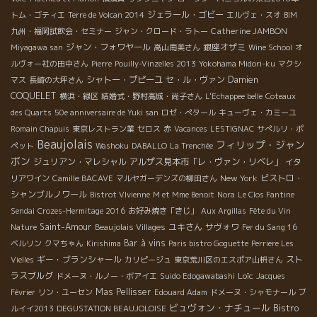
ジェラール・ゴビー
トム・ゴティエ
Terre de Volcan 2014
エルヴェ・スオ
BIM
Catherine JAMBON
九州・福岡試飲会・セミナー
ジャン・クロード・ラトー
ジャン・フォワヤール
銀座オザミ
Miyagawa san
高山南美さん
Wine School
オ
ルヴォー社の田中さん
Pierre
Pouilly-Vinzelles 2013
Yokohama Midori-ku
マクシ
シャトー・プピーユ
セ・ル・ヴァン
Damien
マス
長崎の大坪さん
COQUELET
横浜・緑区
結婚式・野村高城・尚子さん
L'Echappee belle
Coteaux
des Quarts
50e anniversaire de Yuki san
ロゼ・ぺタール
キューヴェ・カミーユ
Romain Chapuis
東京レストラン業
セロス
赤
Vacances
LESTIGNAC
サぺルリ・ポ
Beaujolais
フィリップ・ジャン
ペット
Washoku
DABALLO
La Trenchée
ボン
ジュリアン・マレシャル
アルザス見本市「レ・ヴァン・リベレ」
イタ
New York
ビストロ・
リアワイン
Camille BACAVE
マルヤガーデンズの柳田さん
シャンブルノワール
Bistrot VIvienne
M et Mme Benoit
Nora
Le Clos Fantine
Sendai
Crozes-Hermitage 2016
お好み焼き「きじ」
Aux Argillas
Fête du Vin
Saint-Amour
ユキさん
サヴォワ
Nature
Beaujolais Villages
Fer du Sang 16
Bar à vins
ベルリン
クマちゃん
Kirishima
Paris bistro Goguette
Perriere Les
ギー・ブランシャール
スト
Vielles
カリピージュ
東京荒川区のエスポア山枡さん
ラスブルグ
Loïc
ドメーヌ・ルノー・ボアイエ
Suido Edogawabashi
Jacques
Mas Pellisser
Février
リン・ユーセン
Edouard Adam
ドメーヌ・シャモナール
ブ
ビュヴォン・ナチュール
Bistro
ルイイ2013
DEGUSTATION BEAUJOLOISE