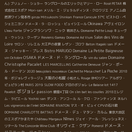
ん)
ブリュノー・シュラー
ラングロールのエリックとマリー・ロー
Rosé PETAR
株
式会社エスポア
Mori-san
メリル・エ・ジェラルディンヌ・クロワジエ
アノニム自
然派ワイン見本市
ginza Mitsukoshi Shinkan
France Canicule 37℃
ビストロ・ペ
Okinawa
アヴェイロン
シェミニヨン
ドメーヌ・ラ・ロッシュ・ビュイシエール
ジャンフランソワ・ニック
L'eau forte
岩井さん
Domaine Patte Loup
キューヴ
Salon des Vins de
ェ・ウッシュ・クーザン
Reviens Gamay
Domaine Ad Vium
Loire
ドメー
サロン・リレエル
大江戸の夜景
レザン・ゴロワ
Baton Itagaki san
ヌ・ジャッキー・プレス
Bistro MARUGO
Domaine La Petite Baigneuse
Domaine
OSAKA
ドメーヌ・ド・ラングロール
vin Octobre
vin du sabre
Christophe Pacalet
ジャン・ポー
LES MARCELLINS
Catherine Deneuve
ル・ドーマン
La Pioche
2020 beaujolais nouveaux
Cachette Masa chef
2018
大阪の小松屋
年・ボジョレヴィラージュ
小松さん
Rouge
BMOツアー
アルボワ・
ピュピラン村
PARIS 2019
SLOW FOOD
夕日のボジョレ
Le Balaise lot 1417
ボジョレ
passion
Pavelot
銀座4丁目
On s'en bat les couilles
2018ミレジ
ム・ラピエール
Yoshiki san
ダンス・アンコール
ル・クロ・ファンティンヌ
ネルハ
Les vignerons de l'iréel
DOMAINE RIVATON
マス・オ・ビュイ
CPVの石川君
ドメーヌ・デュ・マタン・カルム
DOMAINE CHARLOTTE BATTAIS
東京大田区
Nîmes
のエスポアかまたや
Château Margaux
ジェイ・アール・フレッシュネス・
ドメーヌ・
オリヴィエ・クザン
リテール
The Concorde Wine Club
Pomerol