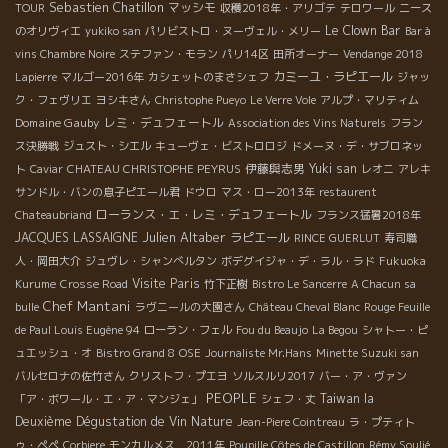
Sebastien Chatillon
マッシモ
TOUR
収穫2018年・アリゴテ
テロワール
ニース
Le Clown Bar
のオリヴィエ
yukiko san
パリビストロ・ヌーヴェル・メリー
Bar à
vins Chambre Noire
ステファン・モラン
パリ14区
田所オーナー
Vendange 2018
カミーユ・ラピエール
Lapierre
マルゴー2016年
カシェットのまさシェフ
ジャッ
ク・フェヴリエ
ヨシキさん
Christophe Pueyo
Le Verre Vole
アルプ・マリティム
Domaine Gauby
レミ・デュフェートル
Association des Vins Naturels
フラン
ス決勝戦
ジュスト・シエル
キューヴェ・ビストロロジ
ドメーヌ・デ・サブロネッ
伊藤與志男
Yuki san
ト
Caviar
CHATEAU CHRISTOPHE PEYRUS
レオニ
アレキ
サンドル・バンの息子ピエール君
ドウロ
マス・ロー2013年
restaurent
ローランス・エ・レミ・デュフェートル
Chateaubriand
フランス猛暑2018年
Julien Altaber
JACQUES LASSAIGNE
ラピエール
RINCE GUERLUT
寿司職
人・岡田大介
ジュヴレ・シャンべルタン
ボデグイジャ・デ・ラル・ラド
Fukuoka
Visite Paris
Kurume
Crosse Road
竹下正樹
Bistro Le Sancerre
A Chacun sa
Chef Mantani
bulle
ラヴニールの大園さん
Château Cheval Blanc
Rouge Feuille
de Paul Louis Eugène 94
ローラン・フェル
Fou du Beaujo
La Begou
シャトー・ピ
ュエッシュ・オ
Bistro Grand 8
OSE
Journaliste Mr.Hans
Minette Suzuki san
バルセロナの佐竹さん
クリストフ・プエヨ
ソルスルリ2017
バー・ア・ヴァン
PEOPLE
Taiwan la
「ア・ボワール・エ・ア・マンジェ」
シェフ・丈
Deuxième Dégustation de Vin Nature
Jean-Piere Cointreau
ラ・プティト
ゥ・ペペ
Corbiere
モンカルメス 2011年
Poupille Côtes de Castillon
Rémy Soulié