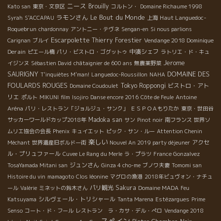
ニース
Brouilly
Kato san
東京・文京区
コルトン・
Domaine Richaume 1998
ラモンさん
Le Bout du Monde
Haut Languedoc-
Syrah
S'ACCAPAU
上海
Roquebrun
chardonnay
アントニー・テヴネ
Sengan-en
Si nous parlions
Escarpolette
Thierry Forestier
Vendange 2018 Dominique
Carignan
ブルイ
Derain
中湊シェフ
ピエール橋
パリ・ビストロ・ゴグットゥ
ラトリエ・ド・キュ
Jerome
イジンヌ
Sébastien David
châtaignier de 600 ans
無農薬野菜
SAURIGNY
DOMAINE DES
T'inquiètes M'man!
Languedoc-Roussillon
NAHA
FOULARDS ROUGES
Tokyo Roppongi
ビストロ・アト
Domaine Coudoulet
リエ
ポルト
MIKUNI
film
Isojiro
Danse encore 2016
Côte de Feule
Antoine
Aréna
パリ・レストラン「ジョルジュ・サンク」
ＥＳＰＯＡもりたか
東京・世田谷
Madoka san
サッカーワールドカップ2018年
サン
Pinot noir
南フランス
世界ソ
ムリエ協会の会長
Phenix
キュイエット
ピック・サン・ルー
Attention Chenin
楽しい
アクセ
Méchant
世界遺産旧ボルドー街
Nouvel An 2019 party déjeuner
ル・プリュファール
Cuvee Le Rang du Merle
ラ・プラツ
France Gonzalvez
ジュンさん
TosaYamada Mitani san
Ginza 4 cho-me
ブノワ夫妻
Tomomi san
Histoire du vin
mamagoto
Clos léonine
マグロの漁港
2018年ビュヴォン・ナチュ
パリ観光
Sakura
ール
Valérie
ミネットの鈴木さん
Domaine MADA
Feu
シルヴェール・トリシャール
Katsuyama
Tanta Marena
Estézargues
Prime
Senso
コート・ド・フール
レストラン ラ・カサ・デル・ぺロ
Vendange 2018