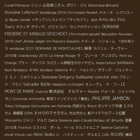
山田恭二さん
Cuveé Précieuse
ジュリ
ポワン・ジェ
Dominique Belluard
Domaine Laforest
Venddange 2018 Christophe Pacalet
ドメーヌ・レグリエー
aux Amis des Vins
ル
Bazas viande
イタリアンレストラン「サッカパウ」
Tours
DOMAINE
オランダ
ダヴィデ、ピエラ
ロバ・セリアのヴァンサン
FREDERIC ET ARNAUD GESCHICKT
Chiristophe pacalet Beaujolais Nouveau
Vin Raisins Gaulois
2018
chef Jérôme Jaegle
ドメーヌ・リショーム 1989年シ
麻美
ラ
vendange 2021
DOMAINE DE MONTCALMES
ラパリュ・ヌーヴォー
2018年
Chardonnay 2016
La Vierge Rouge
ラ・コリーヌ・アンスピレ
Pont au
Change
プティ・マックス
ラピエール研修生のセイヤさん
Importateur BARBARA
Nuit Bordeaux
ＢＭО
Akoibon
Valentia
ヤン・ベルトラン
ダヴィデ・ジェンティ
Domaine Grégory Guillaume
coinstot vino
エ
エノ・コネクション
ブラン・
Salvador Batlle
LE
ド・ブラン
Iidabashi Le Ginglet
キューヴェ・デ・フー
MONT DE MARIE
株式会社 オルヴォー
Sudiste
Pacalet
ドメーヌ・シャンベル
PHILIPPE JAMBON
タン
Concorde
Antonella
東京ワインビストロ「葡呑」
Tokyo Setagaya
Katsumata san Gotenba
内田さん
Brasil
ボッケリア市場
ミズキ
ＢＭＯのマサ子さん
さん
東銀座 SOYA
竹之内さん
新アイデアのブース位置
Monsanto
ジャン・マルク
Opéra
Domaine jean-Claude Rateau
AC Brouilly
猛暑
2018年
Fronton
ビストロ・ポール・ベール
カルフォルニア
Valence Cachette
Loïc ROURE
Rémi Sédès
etoilé
Mizuki san
レ・バスティード・ダルキエ
横浜