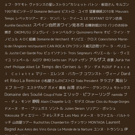
ェフ・タケモト
ヴァランスの星レストラン”カシェット
バトン・板垣さん
モルゴン
1997年ビンテージ
Domaine Belluard
ビストロ・ユイガ
猛暑継続2018年
Mauvais
Temps
レベッカツアー
オン・サンバ・レ・クイーユ
LE SEXTANT
ロマン店長
スペイン自然派ワイン見本市
Aurélie Geschickt
収穫時期2018
パリのお好み
焼き OKOMUSU
ジュヴレイ・シャンベルタン
Quinonero Pierre
オビ・ワイン・ケ
ノビュル
ＡＯＣ組織
Domaine de Verchant
オリビエ・クロス
Coexistence
Marie-
lo de l'Anglore
restaurant CAN ROCA
CPVフランス蔵元訪問ツアー
ラ・ペリエー
ル
Juste Ciel
Garde Fou
ビュイソナント
Trois Seigneurs
ペリエール・レ・ヴィエ
アルザス
Jura
イユ
リュペール・ルロワ
BMO Saito san
アルティザン
夜景
Yve
Le Temps des Cerises
chef
Philippe Alliet
ル・タン・デメ
PLOUF
Ｐａｓｃａ
Dard
マリー・エレンヌ・バカーブ
コワンスト・ヴィーノ
ｌ Ｃｏｌｅｔｔｅ
La Remise
et Ribo
萬谷シ
タラゴナ
小松屋さんのビストロ
Toda President
ェフ
台湾
カーヴ・エステザルグ
ガメイ
霧島
ボルドー・グランクリュ
モトックス
Domaine des Soulié
エリック・ピファーリング
Coup d'folie
namida
ブ
静岡
ー・デュ・モンド
Alain Chapelle
レミ・セデス
Olivar
Clos du Rouge Gorges
ソントル
ドメーヌ・オー・ブリュガス
Julien Derain
リリアン・ボッシュ
ティエリー・フォレスチエ
Yokosuka
Les Maù
ドメーヌ・ラファエル・バルトゥ
Laurent
ッチ
山田屋ツアー
Ruchottes Chambertin
ヴァンサン
MONTADA
Bagnol
Aux Amis des Vins Ginza
Le Monde de la Nature
ユンヌ・トランシュ
伊