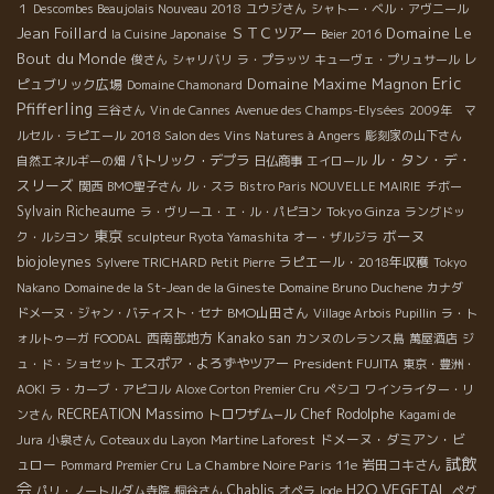
１
Descombes Beaujolais Nouveau 2018
ユウジさん
シャトー・ベル・アヴニール
Jean Foillard
ＳＴＣツアー
Domaine Le
la Cuisine Japonaise
Beier 2016
Bout du Monde
レ
俊さん
シャリバリ
ラ・プラッツ
キューヴェ・プリュサール
Eric
Domaine Maxime Magnon
ピュブリック広場
Domaine Chamonard
Pfifferling
三谷さん
Vin de Cannes
Avenue des Champs-Elysées
2009年 マ
ルセル・ラピエール
2018 Salon des Vins Natures à Angers
彫刻家の山下さん
ル・タン・デ・
パトリック・デプラ
自然エネルギーの畑
日仏商事
エイロール
スリーズ
関西
BMO聖子さん
ル・スラ
Bistro Paris NOUVELLE MAIRIE
チボー
Sylvain Richeaume
Tokyo Ginza
ラ・ヴリーユ・エ・ル・パピヨン
ラングドッ
東京
ボーヌ
ク・ルシヨン
sculpteur Ryota Yamashita
オー・ザルジラ
biojoleynes
ラピエール・2018年収穫
Sylvere TRICHARD
Petit Pierre
Tokyo
Nakano
Domaine de la St-Jean de la Gineste
Domaine Bruno Duchene
カナダ
BMO山田さん
ドメーヌ・ジャン・バティスト・セナ
Village Arbois Pupillin
ラ・ト
西南部地方
Kanako san
ォルトゥーガ
FOODAL
カンヌのレランス島
萬屋酒店
ジ
エスポア・よろずやツアー
President FUJITA
ュ・ド・ショセット
東京・豊洲・
AOKI
ラ・カーブ・アピコル
Aloxe Corton Premier Cru
ペシコ
ワインライター・リ
Massimo
RECREATION
トロワザム−ル
Chef Rodolphe
ンさん
Kagami de
ドメーヌ・ダミアン・ビ
Jura
小泉さん
Coteaux du Layon
Martine Laforest
試飲
ュロー
La Chambre Noire Paris 11e
岩田コキさん
Pommard Premier Cru
会
H2O VEGETAL
Chablis
パリ・ノートルダム寺院
桐谷さん
オペラ
Iode
ペグ