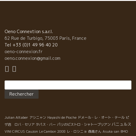
リップ・アリエのカベルネには一目置いている。 １０年程前は、
フコー氏とアリエ氏、ヤニック・アミロ氏の３人でシャトー・マ
ルゴーの古樽を共同購入していた時期があった。 つまり、この３
人は、ロワールのカベルネをレベルアップするために切磋琢磨し
てきた代表する醸造家と云ってよい。 フィリップを支えるのは、
Oeno Connextion s.a.r.l.
トビッキリ明るく高笑いが得意の奥さんクロードがいる。 どちら
62 Rue de Turbigo, 75003 Paris, France
かというと、寡黙な性格のフィリップ。黙ってやるべきことを
Tel +33 (0)1 49 96 40 20
黙々と遂行していくタイプ。 足して２で割ると丁度バランスがと
oeno-connexion.fr
れる。 そして、フィリップの体力の衰えをカバーして、新たな
oeno.connexion@gmail.com
ALIETスタイルを模索する次世代の ピエールがいる。 ２世代が良
いカタチ進んでいる。素晴らしいことだ。将来が楽しみで、嬉し
いかぎりである。
Rechercher :
Julian Altaber
アシニャン
Hayashi de Pioche
ドメール・レ・オート・テール
ピ
バニュルス
ザ店 ロバ・セリア
タパス・バー
パリのビストロ・シャトーブリアン
VINI CIRCUS
Cauzon
Le Cambon 2008
レ・ロシニョ
森高さん
Asuka san
BMO