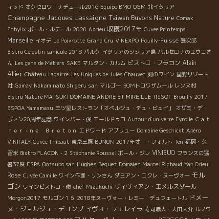
ィッド
オクセロワ・ナチュール2016
Equipe BMO
OGM
北イタリア
Champagne Jacques Lassaigne
Taiwan Buvons Nature
Comax
収穫2017年
Ethylix
ポール・ルデール
2020
Abrieu
Cuvee Printemps
Marseille
イオデ
La Poivrotte
Grand Cru
VINEXPO
Pouilly-Fuissé
磯次郎
Bistro Célestin
canicule 2018
パルク
イタリアのシシリア島
バルセロナのユウコさ
Alain
ビストロ・フラコン
ん
Les gens de Métiers
SAKE
マルタン・カルム
Allier
Château Lagairre
Les Uniques de Jules Chauvet
剣のワイン
星野リゾート
社
Gamay
Nakaminato Shigeru san
マルゴー
BOMトロワザムール
レンヌ村
Bistro Nature MATSUKI
DOMAINE ANDRE ET MIREILLE TISSOT
Brouilly 2017
ESPOA Yamamasu
三ツ星レストラン「オベルジュ・デュ・ピュイ」
オザミ・デ・
ヴァン20周年記念
ワインバー・俊
エールドゥロ
Autour d'un verre
Eyrolle
Ｃａｔ
ｈｅｒｉｎｅ Ｂｒｅｔｏｎ
エドワード
アブリュー
Domaine Geschickt
Apéro
VINITALY
Cuvée Thibaut
東京三鷹
BUNON
2017年オー・フォルト
Ten
福岡・久
VINISUD
留米
Bistro FLACON - 2
Stéphanie Roussel
ポール・ジレ
フランスの猛
Hughes Beguet
暑37度
ESPA
Ootsubo san
Domaien Marcel Richaud
Yan Drieu
モル
Rose
Cuvée Camille
ワイン作家・リンさん
ダミアン・コクレ・ヌーヴォー
ゴン
ヴィヴィアン・エメルスダール
ワインビストロ・俊
chef Mizukuchi
ドメー
Morgon2017
モルゴン１６
2018年ヌーヴォー・レミー・デュフェートル
ヌ・ジョルジュ・デコンブ
イヴォ・フェレイラ
寿司職人・大田大介
ルノワ