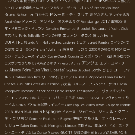
マルク・ぺノ
Importateur REBECCA
ール1989年
侘び寂び
OFF
大園さん
リュロン
田崎真也さん
サン・マルタン・デ・ラ・ガリッグ
France Vin Rosé
Bruno Schueller
ドメーヌ・デ・スリエ
まどかさん
コルナス
アレイヤ地方
Vendange 2017
ドメーヌ・アンドレ・オステルタグ
Anathème
収穫2018
年・ドミニック・ドゥラン
Domaine Emmanuel Giboulot
Restaurant Yacht Club
Rémi
エリアン・ダロス
マスぺリ
Paris Belleville
ワインの歴史
嬉しい
DUFAITRE
Fête du Vin Nature chez Lapierre
シェナ
street Rambla
ワインの4つ
焼き鳥・しのり
の要素
ロゼ・ランディ
chef Julianne
2300年の杉の木
MOF ロー
マコン
エスポアツアー
ラン・デュシェーヌ
Cuveé Ouech Cousin
石川県小松市の
アンジェ
エノ・コネ・チー
エスポアもりたか
ESPOAよろずや
Pineau d'Aunis
ム
Alsace Foire "Les Vins Libérés"
Jordy
Sophia Bauchet
びそう
ロー・フォ
ルト
Kitahara san
Rita
リヨンの石田シェフ
La Bestia
Vignobles Elian Da Ros
Château Poupille Côtes de Castillon
八丈島
ドメーヌ・フランソワ・サンロ
Tosa
Vodopivec
Domaine Catherine et Pierre Breton
Katsuyama
ラ・ヴァンダンジュ・
PUR
シ
デ・モワンヌ1988年
カミーユ・バカーブ
MAREE BASSE
アンヴァリッド
ードル
CHICS
パリの自然派ワインバー
Cave Papilles
Gilles Azam
Coupe de Monde
Espagne
ル・クロ・
2018
JEAN PAUL BRUN
ドメーヌ・ジェローム・ジュレ
デ・グリヨン
マルセル・エ・クレール・
Domaine Paul Louis Eugène
伊勢丹
リショー
Salon
Domaine de Montgilet
Limoux
赤間さん、藤山さん
ドメーヌ・ア
ント二ー・テヴネ
La Corse
9 caves
GUCITE
伊藤の誕生日
bistro YASABURO
シ