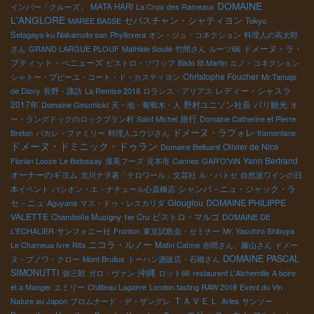
DOMAINE
インバー「クルーズ」
MATA HARI
La Croix des Rameaux
L'ANGLORE
セバスチャン・シャティヨン
MAREE BASSE
Tokyo
Setagaya-ku Nakamoto san
Phylloxera
オン・ジュ・コネクション
料理人の高太郎
ドメーヌ・ラ・
さん
GRAND LARGUE
PLOUF
Mathilde Soulié
竹間さん
ルーツ66
プティット・べニューズ
ビストロ・ソワッフ
Bisto St.Martin
エノ・コネクション
Christophe Foucher
シャトー・プピーユ・コート・ド・カスティヨン
Mr.Tamajo
レディー・シャスラ
de Diony
長野・諏訪
La Remise 2018
ロランス・アリアス
2017年
野村ユニソン社長
パリ観光
Domaine Geschickt
天・地・葡萄木・人
オ
旅行
ー・ラングドックのロックブラン村
Saint Michel
Domaine Catherine et Pierre
ドメーヌ・ラフォレ
Breton
パカレ・ファミリー
料理人ユウジさん
tramontane
ドメーヌ・ドミニック・ドゥラン
Olivier de Nice
Domaine Belluard
Yann Bertrand
Florian Looze
Le Batossay
渥美フーズ
見本市
Cannes
GAR'O'VIN
オーナーのギヨム
北川ナヲ著「テロワール」文芸社
ル・バトセ
自然派ワインの日
シャンパ－ニュ・ジャック・ラ
本イベント
パシオン・エ・ナチュール心斎橋店
セ－ニュ
Glouglou
DOMAINE PHILIPPE
Aguyana
マス・ドゥ・レスカリダ
VALETTE
ビストロ・マルゴ
Chambolle Musigny 1er Cru
DOMAINE DE
L'ECHALIER
サンフォニー社
Fronton
東京試飲会・セミナー
Mr. Yasuhiro Shibuya
ニコラ・ルノー
Le Chameua Ivre
Rita
Matin Calme
赤間さん、藤山さん
ドメー
DOMAINE PASCAL
ヌ・ブノワ・クロー
Mont Brulius
トーハン酒販店・石橋さん
SIMONUTTI
沖縄
弥三郎
ガロ・ヴァン
ロット66
restaurent L'Alchemille
A boire
et a Manger
エミリー
Château Lagairre
London tasting RAW 2018
Event du Vin
ＴＡＶＥＬ
Nature au Japon
プロムナード・デ・ザングレ
Arles
サンソー