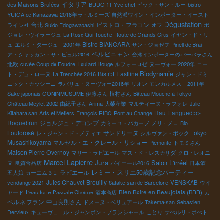
イタリア
des Maisons Brulées
BUDO 11
Yve chef
ピック・サン・ルー
bistro
YUIGA de Kanazawa
2018年ラ・ルミーズ
自然派ワイン・インポーター・イースト
Dégustation
台北
ビストロ・フラコン
ライン社
Suido Edogawabashi
オフ
ボ
ジョレ・ヴィラージュ
La Rose Qui Touche
Route de Grands Crus
イヤン・ド・リ
Bistro BIANCARA
ュ
エルミｒタージュ 2001年
サン・ジョゼフ
Pinell de Brai
ペルピニャン
ア・シャッカン・サ・ビュル2016
台湾インポーターのバーバラさん
北欧
cuvée Coup de Foudre
Foulard Rouge
ルフォーロゼ
ヌーヴォー 2020年
コー
Biodynamie
Bistrot
Eastline
ト・デュ・ローヌ
La Trenchée 2016
ジャン・ドミ
ニック・カッシーニ
ラパリュ・ヌーヴォー2018年
リオン
モンカルメス 2011年
Sake japonais GONINMUSUME
伊藤さん
植村さん
Bâteau Mouche à Tokyo
Château Meylet 2002
由紀子さん
Arima
大榮産業
マルティーヌ・ラフォレ
Julie
Haut Languedoc-
Kitahara san
Arts et Metiers
François RIBO
Pont au Change
Roquebrun
ジョルジュ・デコンブ
カミーユ・バカーブ
メリ・メロ
Bio
Louforosé
サンドリーヌ
Tokyo
レ・ジャン・ド・メティエ
シルヴァン・ボック
Musashikoyama
マルセル・エ・クレール・リショー
Piemonte
トモミさん
Maison Pierre Overnoy
マリー・ラピエール
マス・ド・レスカリダ
クロ・レオニ
Marcel Lapierre
Jura
Salon L'irréel
ヌ
良質食品店
バイエール2016
日本酒
ラピエール
レミー・スリエ50歳記念パーティー
五人娘
カーエム３１
Jules Chauvet
Brouilly
vendange 2021
Satake san de Barcelone
VENSKAB
ウイ
Bien Boire en Beaujolais (BBB)
カ
ヤード
L'eau forte
Pascale Choime
酒本商店
ベルネ フラン
中山良則さん
ドメーヌ・ベリュアール
Takema-san
Sebastien
Dervieux
キューヴェ ル・ジャンボン・ブランシャール
ことり
サぺルリ・ポぺト