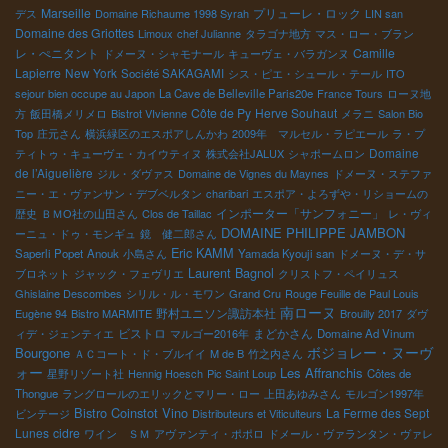
Marseille
プリューレ・ロック
デス
Domaine Richaume 1998 Syrah
LIN san
Domaine des Griottes
Limoux
chef Julianne
タラゴナ地方
マス・ロー・ブラン
レ・ぺニタント
Camille
ドメーヌ・シャモナール
キューヴェ・バラガンヌ
Lapierre
New York
Société SAKAGAMI
シス・ピエ・シュール・テール
ITO
sejour bien occupe au Japon
La Cave de Belleville Paris20e
France Tours
ローヌ地
Côte de Py
Herve Souhaut
方
飯田橋メリメロ
Bistrot VIvienne
メラニ
Salon Bio
Top
庄元さん
横浜緑区のエスポアしんかわ
2009年 マルセル・ラピエール
ラ・プ
Domaine
ティトゥ・キューヴェ・カイウティヌ
株式会社JALUX
シャポームロン
de l’Aiguelière
ジル・ダヴァス
Domaine de Vignes du Maynes
ドメーヌ・ステファ
ニー・エ・ヴァンサン・デブベルタン
charibari
エスポア・よろずや・リショームの
インポーター「サンフォニー」
歴史
ＢＭО社の山田さん
Clos de Taillac
レ・ヴィ
DOMAINE PHILIPPE JAMBON
ーニュ・ドゥ・モンギュ
鏡 健二郎さん
Eric KAMM
Saperli Popet
Anouk
小島さん
Yamada Kyouji san
ドメーヌ・デ・サ
Laurent Bagnol
ブロネット
ジャック・フェヴリエ
クリストフ・ペイリュス
Ghislaine Descombes
シリル・ル・モワン
Grand Cru
Rouge Feuille de Paul Louis
南ローヌ
野村ユニソン諏訪本社
Eugène 94
Bistro MARMITE
Brouilly 2017
ダヴ
ビストロ
まどかさん
ィデ・ジェンティエ
マルゴー2016年
Domaine Ad Vinum
ボジョレー・ヌーヴ
Bourgone
ＡＣコート・ド・ブルイイ
M de B
竹之内さん
ォー
Les Affranchis
星野リゾート社
Hennig Hoesch
Pic Saint Loup
Côtes de
Thongue
ラングロールのエリックとマリー・ロー
上田あゆみさん
モルゴン1997年
Bistro Coinstot Vino
La Ferme des Sept
ビンテージ
Distributeurs et Viticulteurs
Lunes
cidre
ワイン ＳＭ
アヴァンティ・ポポロ
ドメール・ヴァランタン・ヴァレ