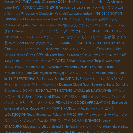
ボジョレー・ヌーボー
Lady Chassera 2017
Marcel
MONTADA
Angleterre
2018 Vendange Lapierre
Lune
神奈川県藤沢市
LEONIS
ドメーヌ・ラファエル・
Président Nomura
バルトゥッチ
Domaine Coudoulet
Pays de l'Europe orientale
Unison
Sara
Cyril
Les vignerons de l'iréel
ドメーヌ・リショー
石川アキノリ
Château Poupille Côtes de Castillon
BMO聖子さん
アン・メ・フェ・スキル・トゥ・
ドメーヌ・フィリップ・ヴァレット
DESCOMBES
プレ
Sakagami
Beier
モンペリエ・自然派ワイン
2016
Coteaux des Quarts
マチュ
Romain
赤ワイン
見本市
Domaine de la
Chef Konno
伊勢丹
ゴビー
DOMAINE RENAUD BOYER
Garance
Oenoconnexion
レベッカツアー
France Vin Rosé
アセンブラージュ
ヴァン・ナチュール
Bruno Granier
Ginza
CPV Ishikawa kun
Les Maoù
パリ14区
セーヌ河
GOTO Akiko
Taipei
Tokyo Ota-ku
エリック
Cuvée Voilà
Wine Style
WINO
セレネ
Kamm Asutra
DOMAINE DES SABLONNETTES
Restautrant
Fernandaise
Juste Ciel
Vignoble Energique
ジュスト・シエル
Vincent Moulin
L'écart
ジュンさん
lot 1117
LESTIGNAC
Senior Jazz Bande CAROLINE
ペシェミニヨン
ティンタ・マレナ
アミ・ビュヴォン
Domaine Clusel Roch
Bourgone Blanc
Domaine
JACQUES LASSAIGNE
Chamonard
DOMAINE CHARLOTTE BATTAIS
パリレス
Axel Prϋfer
トラン・奏で
Chef Kikuchi
寿司職人・岡田大介
スイーツ
バトン・板
カトリーヌ・ジャンボン
垣さん
RENAISSANCE DES APPELLATIONS
Energie de
la Terre et le Ciel
Rouge
モンペイル村
FRANCE FINAL
9カーヴ
カリニャン
Bourgogne
フラール・ルージュ
ヴァ
Rosé Métisse
La Poivrotte
新年2019年
ランタン・ヴァレス
Pacalet
宮崎
桜・花見
DOMAINE RIVATON
bistro
YASABURO
biodynamic
Bistro Grand 8
Henind
レシャッペ・ベル
wine naturel shop
Domaine Pattes-Loup
Okinawa
ギー・ブランシャール
AC Cote de Brouilly