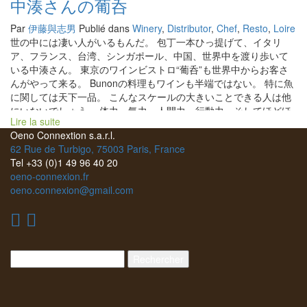
中湊さんの葡呑
Par
伊藤與志男
Publié dans
Winery
,
Distributor
,
Chef
,
Resto
,
Loire
世の中には凄い人がいるもんだ。 包丁一本ひっ提げて、イタリ
ア、フランス、台湾、シンガポール、中国、世界中を渡り歩いて
いる中湊さん。 東京のワインビストロ“葡呑”も世界中からお客さ
んがやって来る。 Bunonの料理もワインも半端ではない。 特に魚
に関しては天下一品。 こんなスケールの大きいことできる人は他
にいないでしょう。 体力、気力、人間力、行動力、そしてほどほ
Lire la suite
どの資金力が備わらないとできない。 世界の天然記念物級の人と
Oeno Connextion s.a.r.l.
言っていいだろう。 一月のトある日、ESPOAしんかわの竹ノ
62 Rue de Turbigo, 75003 Paris, France
内さんと神田で飲んでいた。 結構、飲んだあと。竹ノ内さんが
Tel +33 (0)1 49 96 40 20
『伊藤さん、葡呑にいきましょう！』 ★勝山さん追悼の杯を葡呑
oeno-connexion.fr
で！ ここでの最高の思い出は、勝山さんと昭和歌謡のミュージッ
oeno.connexion@gmail.com
クで楽しんだこと。 追悼の杯を中湊さん、クマちゃん、竹ノ内さ
んと交わしながら昭和歌謡のミュージックの世界へ。 クマちゃん
が黙って開けてくれたワインはどこまでもやさしいバティスト・
クザンのMarie Rose マリー・ローズだった。。 別世界に行っ
てしまいました。 店を出た時はチョット明るみが。 ありがとうご
Rechercher :
ざいました。楽しかった！