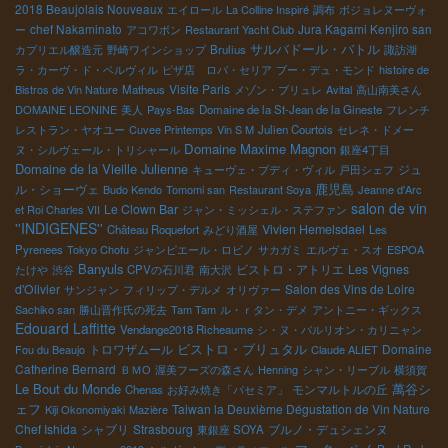
2018 Beaujolais Nouveaux
エイロール
La Colline Inspiré
調布
ボジョレヌーヴォ
chef Nakaminato
Jura Kagami Kenjiro san
ー
アコワボン
Restaurant Yacht Club
サルバドール・バトル
カプリエル醸造元
野崎ワインショップ
Brulius
諏訪湖
ラ・カーヴ・ド・ベルヴィル
ピザ店 ロバ・セリア
ブー・デュ・モンド
histoire de
Visite Paris
Bistros de Vin Nature
Matheus
メゾン・ブリュレ
Avital
高山南美さん
DOMAINE LEONINE
美人
Pays-Bas
Domaine de la St-Jean de la Gineste
フレンチ
レストラン・ヤオユー
Cuvee Printemps
Vin S M
Julien Courtois
セレネ・ドメー
Domaine Maxime Magnon
ヌ・シルヴェール・トリシャール
銀座4丁目
Domaine de la Vieille Julienne
ジュ
キューヴェ・ブディ・ヴィル
戸田シェフ
鹿児島
ル・ショーヴェ
Budo Kendo
Tomomi san
Restaurant Soya
Jeanne d'Arc
salon de vin
Le Clown Bar
et Roi Charles VII
ジャン・ミッシェル・ステファン
''INDIGENES''
Vivien Hemelsdael
Château Roquefort
みどり酒屋
Les
Pyrenees
Tokyo Chofu
ジャンピエール・ロビノ
サカガミ
エルヴェ・スオ
ESPOA
Banyuls
ビストロ・アトリエ
Les Vignes
たけや
渋谷
CPVの石川君
南大沢
d'Olivier
Salon des Vins de Loire
サンジャン
フィリップ・デルメ
オリヴァー
Sachiko san
勝山晋作氏の死去
Tam Tam
ル・ｒタン・デメ
アントニー・ギックス
Edouard Laffitte
Vendange2018 Richeaume
シ・ヌ・パルリオン・カリニャン
ビストロ・ブリュタル
トロワザムール
Domaine
Fou du Beaujo
Claude ALIET
Catherine Bernard
ＢＭО
渥美フーズの森さん
Henning
シャン・リーブル
横須賀
Le Bout du Monde
萬谷シ
モンマルトルの丘
Chenas
お好み焼き「パセミア」
ェフ
Taiwan la Deuxième Dégustation de Vin Nature
Kiji Okonomiyaki
Mazière
Chef Ishida
シャブリ
Strasbourg
ブルノ・デュシェンヌ
東銀座 SOYA