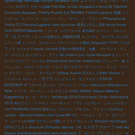
エリック・カム
Dynamitage
Hermitage
Provoke
Yamadaya Tours
アルノ・カッ
Raphael
シーニ
中川マリ
スモール品種
Petit Max
Le Clos Rougeard Le Bourg 96
La Remise
Champier
Thierry Puzelat
Famille Lapierre
札幌
Beaujplais
ジャ
ンポール・ドーマン
ラ・ルビュー・デュ・ヴァン・ド・フランス
Philosophie de
葡呑(ぶのん)
Yoshio ITO
Domaine Laguerre
Ueda Ayumi san
思想
Bonne Année
ESPOA Nakamoto
2019
ドメーヌ・レグリエール
東京調布
ルージュ・ゴルジュ
ラ・ルミーズ
伊藤與志男
ミネットの佐野さん
キューヴェ・ヴォアラ
カンヌの
CPV パリオ
レランス島
ドメーヌ・ラピエール
フランスワインの歴史
Morgon2017
フィス
カベルネ
François Lemarié
京都の中華料理店「大鵬」
ローランス・マニ
ヤ・クリエフ
セバスチャン・リフォ
Mr. Ishida à Lyon
Cuvée Baragane
オクトーブ
Jun san
ル
ステファニー・ルッセル
Pompon Rosé
Antoine Joly
ワインバー・俊
エ
ボジョロワーズ
マニュエル・ルロワ
ブラーヴ・マルゴ
シャトー・ロック・フォー
L'irréel
ル
ダミアン・コクレ・ヌーヴォー
Château Ausone
石川さん
Shonan
ラ・
レ・ザフランシ
ペリエール
ネルハ
ビストロ・サンマルタン
ESPOA
MORITAKA
47 リカーズ
ボジョレ・クリストフ・パカレ
Katsuyama Shinsaku san
Italie
Julian Altaber
ドメーヌ・ポトロン・ミネ
オランダ
Selosse Millesime
Kagoshima
セ・ル・ヴァン
Vendange 2018 Dominique Derain
Sakurajima
2016
剣のワイン
ソーテルン
バーベキュー・ソワレ
ジュヴレイ・シャンベルタン
Les Pénitentes
Centre
マキシム・マニョン
桐谷さん
フロントン
Cuvée Le
Jambon・Blanchard
Matsuo chef
Cuveé WA
サン・マルタン・デ・ラ・ガリッグ
ラ・ルース
LA MISE
ヴァランスの星レストラン”カシェット
Domaine Haut Brugas
エスポアグループ
CPVのアビタル
Nouvel An 2019 party déjeuner
小松
Patis des
Rosiers
M et Mme Benoit
Paris bistro Roba Seria
ラ・カーブ・アピコル
レミー・セ