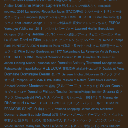
Domaine Marcel Lapierre
Atelier
野村ユニソンの藤木さん
beaujolais
nouveau 2020
Languedoc-Roussillon
tapas
S'ACCAPAU
シルベール・トリシャール
Remi DUFAIRE
のヌーヴォー
Faugères
長崎アンペキャブル
Bistro Buvards
モト
ックス
chef Jérôme Jaegle
モトクッス大阪本社
長女のマドレーヌちゃん
ESPOA
Laurent Herlin
Yorozuya Yukiko san
2018 ボジョレヌーヴォー
Beeaujolais
ブルイイ
Jérôme Jouret
Octopus
トーハン酒販ツアー
オリビエ・コーエン
Mas
Dard et Ribo
シャンパーニュ
Lau Blanc
シャルドネ
アシニャン
Avec le Temps
Paris KUNITORA UDON
bistro de Paris
竹富島・星のや・吉村さん
柳沼憲一さん
シ
ェフ・丈
Wine School
Bordeaux en 1977
Nakaminato
La Revue du Vin de France
L'OPERA DES VINS
Meryl et Géraldine Croizier
2018 Beaujolais Nouveaux au
Domaine Anthony Thevenet
Japon
Riesling
Michel
Takahashi san
Kanagawa ken
Importateur REBECCA
Fujisawa shi
藤原幸也
株式会社エスポア
Davide et Piera
Domaine Dominique Derain
ディ
タパス
Sylvère Trichard Nouveau
ロイック
オニ社
Nice
Pompois 2015
MANTOVA
Bistro Passion et Nature
Soleil Couchant
ブルゴーニュ
Montmartre
Olivier Cousin
Arnaud Combier
霧島
ニクタロピ
Domaine Philippe Tessier
Graena
タヴェル・ロゼ
DomainePhilippeTessier
南フ
ランス
Okonomiyaki PASEMIA
ドメーヌ・リショーム 1989年シラ
Marmande
Rhône sud
ドメーヌ・パット・ルー
LA CAVE D’ESTEZARGUES
DOMAINE
FRANCOIS SAINT-LO
水口シェフ
Yamada Shopping Center
Alpes-Maritimes
Domaine Jean-Baptiste Senat
ジャン・ポール・ドーマン
加賀
パリ・ビストロ
焼き鳥・しのり
中村さん
世を動かす人
ドメーヌ・ドゥ・ラ・ガランス
レベッカ
Vin de Cannes
Maruyama
Paris La Seine
アントネッラ
中湊しげる
Paris Chatelet