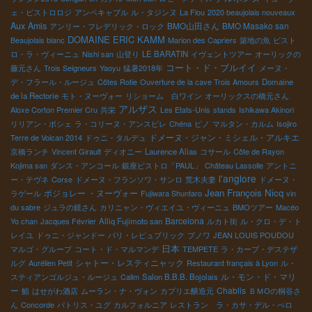
ェ・ビストロロジ
アンペキャブル
ル・タジンヌ
La Flou
2020 beaujolais nouveaux
Aux Amis
BMO山田さん
BMO Masako san
アンリー・フレデリック・ロック
DOMAINE ERIC KAMM
Beaujolais blanc
Marion des Capriers
築地の魚
ビスト
ロ・ラ・ヴィーニュ
Nishi san
山登り
LE BARATIN
イヴェントツアー
オーリックの
コート・ド・ブルイイ
藤元さん
Trois Seigneurs
Yaoyu
猛暑2018年
メーヌ・
デ・フラール・ルージュ
Côtes Rotie
Ouverture de la cave Trois Amours
Domaine
de la Rectorie
モト・ヌーヴォー
リショーム 白ワイン
オーリックスの橋元さん
アルザス
Aloxe Corton Premier Cru
共栄
Les Etats-Unis
stands
Ishikawa Akinori
リリアン・ボシェ
ラ・コリーヌ・アンスピレ
Chéna
ピノ
マルタン・カルム
Isojiro
ドメーヌ・ジャン・ミシェル・アルキエ
Terre de Volcan 2014
ドゥニ・タルデュ
京橋ランチ
Vincent Girault
ディオニー
Laurence Alias
コサール
Côte de Rayon
Kojima san
ダンス・アンコール
銀座ビストロ「PAUL」
Château Lassolle
アントニ
l'anglore
ー・テヴネ
Corse
ドメーヌ・フランソワ・サンロ
荒木夫妻
ドメーヌ・
Jean François Nicq
ボジョレー ・ヌーヴォー
ラゲール
Fujiwara Shuntaro
vin
du sabre
ジュラの鏡さん
カリニャン・ヴィエイユ・ヴィーニュ
BMOツアー
Macéo
Barcelona
Yo chan
Jacques Février
Alliq Fujimoto san
ルカト街
ル・クロ・デ・ト
レイユ
ドゥニ・ジャンドー
パリ・レピュブリック
ブノワ
JEAN LOUIS POUDOU
日本
マルゴ・グループ
コート・ド・マルマンデ
TEMPETE
ラ・カーブ・デステザ
シャトー・レスティニャック
ルグ
Aurélien Petit
Restaurant français à Lyon
ル・
ル・モン・ド・マリ
スティアンゴルジュ・ルージュ
Calim
Salon B.B.B. Bojolais
ー
Chablis
鮨
はせがわ酒店
ムーラン・ナ・ヴォン
カプリエ醸造元
ＢＭОの桐谷さ
ん
Concorde
パトリス・ユグ
カルフォルニア
レストラン ラ・カサ・デル・ぺロ