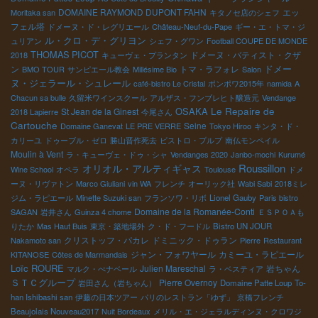
DOMAINE RAYMOND DUPONT FAHN
エッ
Moritaka san
キタノセ店のシェフ
フェル塔
ドメーヌ・ド・レグリエール
Château-Neuf-du-Pape
ギー・エ・トマ・ジ
ル・クロ・デ・グリヨン
ュリアン
シェフ・グワン
Football COUPE DE MONDE
THOMAS PICOT
ドメーヌ・バティスト・クザ
2018
キューヴェ・プランタン
ドメー
ン
トマ・ラフォレ
BMO TOUR
サンピエール教会
Millésime Bio
Salon
ヌ・ジェラール・シュレール
café-bistro Le Cristal
ポンポワ2015年
namida
A
Chacun sa bulle
久留米ワインスクール
アルザス・フンブレヒト醸造元
Vendange
Le Repaire de
OSAKA
St Jean de la Ginest
2018 Lapierre
今尾さん
Cartouche
Seine
Domaine Ganevat
LE PRE VERRE
Tokyo Hiroo
キンタ・ド・
カリーユ
ドゥーブル・ゼロ
勝山晋作死去
ビストロ・プルプ
南仏モンペイル
Moulin à Vent
ラ・キューヴェ・ドゥ・シャ
Vendanges 2020
Janbo-mochi
Kurumé
Roussillon
オリオル・アルティギャス
Wine School
オペラ
Toulouse
ドメ
ーヌ・リヴァトン
Marco Giuliani
vin WA
フレンチ
オーリック社
Wabi Sabi
2018ミレ
ジム・ラピエール
Minette Suzuki san
フランソワ・リボ
Lionel Gauby
Paris bistro
Domaine de la Romanée-Conti
SAGAN
岩井さん
Guinza 4 chome
ＥＳＰＯＡも
りたか
Mas Haut Buis
東京・築地場外
ク・ド・フードル
Bistro UN JOUR
クリストッフ・パカレ
ドミニック・ドゥラン
Nakamoto san
Pierre
Restaurant
ジャン・フォワヤール
カミーユ・ラピエール
KITANOSE
Côtes de Marmandais
Loïc ROURE
Julien Mareschal
岩ちゃん
マルク・ぺナベール
ラ・ベスティア
ＳＴＣグループ
Pierre Overnoy
岩田さん（岩ちゃん）
Domaine Patte Loup
To-
han Ishibashi san
伊藤の日本ツアー
パリのレストラン「ゆず」
京橋フレンチ
Beaujolais Nouveau2017
Nuit Bordeaux
メリル・エ・ジェラルディンヌ・クロワジ