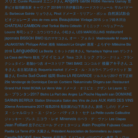
Angers
スリエ
Garde Robe
Cuvée Plussard
エニンドさん
Reviens Gamay
世
サルバドー
界ビオ栽培醸造家
キャヴィア
2018年11月伊藤日本ハードスケジュール
ル
自然派試飲会
Barbecue Soirée
リョウさん
Pinot
ドメーヌ・リリアン・ボシェ
Beaujoloise
ビオジョレーヌ
vins de mes amis
Vintage 2015
シェフ鈴木洋治
CHÂTEAU CAMBON
chef Torikai
Bistro Célestin
ドミニック・べリュアール
restaurant
Louvre
寿司シェフ・ユウジロウさん
小松さん
LES MARCELLINS
japonais BISSOH
オー・フォルト
BMO 社のマサコさん
Madmoiselle M
made in
JAJAKISTAN
Philippe Alliet
湘南
Iidabashi Le Ginglet
酒屋・よろずや
Millésime Bio
Languedoc
2018
La Bestia
ミネットの鈴木さん
Yamadaya Yajima san
ゲシクト
プイイヒュメ
コスミック
La Casa del Perro
観光
Tosa
グラン・クリュ・フラン
後藤アキ子さん
ユ
クシュタイン
老舗かつ吉
オーストリア
TAKI BAKE
コンコルド
キさん
加
名古屋試飲会
Boqueria market
ドメーヌ・ル・スカラベ
アンヴァリッド
Sud-Ouest
藤さん
福岡
Emilie
Bistro LA REGARADE
ソルスルリ2017
竹下正樹
29e Vendange de Dominique Derain
Corbiere
Nakaminato Shigeru san
Restaurant
セ・
Grand Huit
Hotel BOMA
Le Verre Vole
ドメーヌ・オリビエ・クザン
Le Layon
ル・プランタン2017
Bistro La Part des Anges
La Pioche Hayashi san
DOMAINE
SARNIN BERRUX
Station Shinosaka
Salon des Vins de Jura
AUX AMIS DES VINS
ドメー
20eme Anniversaire 2017
桜島2016
彫刻家の山下亮太さん
炭焼・しのり
ヌ・シャルロット・エ・ジャン・バティスト・セナ
La Petite cuvée Cailloutine
ニコラ・レオ
Minervois
ジャッキー・プレス
ロペラ・デ・ヴァン
Les Clapas
Jean Foillard
Alain
Poupille
息子のピエール
ディナミタージュ
Fujisawa
Cauzon
Paellia
La Terre d'Or
大園さん
Président Association de Sommeliers au Japon
ラ・ロー
Camille BACAVE
Sans Temps
石田克己
エドワード
パリのワイン食堂