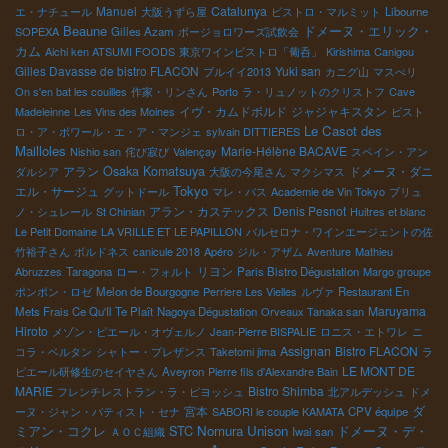
Manuel
Catalunya
エ・ナチュール
大阪うずら屋
ビストロ・マルミット
Libourne
Beaune
ドメーヌ・エリック・
SOPEXA
Gilles Azam
ボージョロワーズ試飲会
カム
Aichi ken ATSUMI FOODS
東京ワインビストロ「葡呑」
Kirishima
Canigou
Gilles Davasse de bistro FLACON
Yuki san
ブルイイ2013
カニグ山
マスぺリ
On s'en bat les couilles
作家・リンさん
Porto
ラ・リュノットのクリストフ
Cave
イヴ・カムドボルド
ジャジャキスタン
Madeleinne
Les Vins des Moines
ビスト
Le Casot des
ロ・ア・ボワール・エ・ア・マンジェ
sylvain DITTIERES
Mailloles
Marie-Hélène BACAVE
Nishio san
侘び寂び
Valençay
スペイン・アン
アラン
Osaka Komatsuya
ドメーヌ・ダニ
ダルシア
大阪の今尾さん
マクシマス
Tokyo
エル・サージュ
グットドール
マレ・バス
Academie de Vin Tokyo
ブリュ
アラン・カステックス
Denis Pesnot
ノ・シュレール
St Chinian
Huitres et blanc
Le Petit Domaine
LA VRILLE ET LE PAPILLON
バルセロナ・ワインエージェントの佐
竹裕子さん
ボルドネス
canicule 2018
Apéro
ジル・アザム
Aventure
Mathieu
リヨン
Abruzzes
Taragona
ロー・フォルト
Paris Bistro Dégustation
Margo groupe
ポンポン・ロゼ
Melon de Bourgogne
Perriere Les Vielles
ルヴァ
Restaurant En
Maruyama
Mets Frais Ce Qu'Il Te Plaît
Nagoya Dégustation
Orveaux Tanaka san
Hiroto
メゾン・ピエール・オヴェルノ
Jean-Pierre BISPALIE
ロニス・エトワレ
ニ
Assignan
Bistro FLACON
コラ・ベルタン
シャトー・プレザンス
Taketomi jima
ラ
LE MONT DE
ピエール研修生のセイヤさん
Aveyron
Pierre fils d'Alexandre Bain
MARIE
Bistro Shimba
フレンチレストラン・ラ・ピヨッシュ
北アルデッシュ
ドメ
宮本
ダ
ーヌ・ジャン・バティスト・セナ
SABORI le couple KAMATA
CPV équipe
STC
Nomura Unison
ドメーヌ・デ・
ミアン・コクレ
ＡＯＣ組織
Iwai san