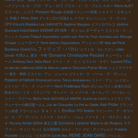
ル・グロ・デュ・ロワ
ックフォール
プラス・ド・ラ・ブルス
チボー
Pierre ALIET
ピエール・ニコラ
Pompon Rouge
シャトー・エギュイ
自然派ワインバー祥瑞
ユ
串揚げ
Pitrou 2004
ディオニ社の玉城さん
ドウロ
ダムバッシュ・ラ・ヴィル
CPV Kikuchi Madoka
Les GANIVETS
Septime
Margaux
ビストロマルゴ
Jérôme
Importateur AVENIR
2018年・ボジョレヌーヴォー
Guichard
ビストロ・ラ・ノ
ティック
Cuvée Thibaut
Importateur
yukiko san
Port du Thon
Komatsu san
Marugo
ニューヨーク
アシニャン村
Groupe
Paris bistros Dégustations
Mas del Périé
フィリップ・パカレ
Bordeaux Grand Cru
ビストロ・セレスタン
Julien
Domaine Christophe Pacalet
Derain
竹澤さん
東京・中野
キューヴェ・カミ
コート・ド・ピィ
ーユ
Anthony Guix
Italie Nord
ビストロ・オザミ
Laurent FELL
un dernier millésime 2009 de Marcel Lapierre
Domaine Potron Minet
シュトラマイヤ
ー
東京・神田
ビストロ・アン・ジュール
ビストロ・ラ・パール・デ・ザンジュ
Passion et Nature
Emmanuel Leroy
Tokyo Arakawa-ku
コトー・デュ・レイヨン
ビストロ・アン・ク
ジェーテー
Henri Frédérique Roch
ボジョレワイン全体の大試
飲会サロン
ドヌ・フランソワ・サンメー・ロ
ドメーヌ・オベルノワ・ウイヨン
シ
ャトー・ラゲール
Bistro Paris NOUVELLE MAIRIE
Quinta do Carril
レストランプロ
Axel Prüfer
デューサーの柳沼憲一さん
Jus de Chausette
Le Pet au Diable
グランク
Ｓａｉｎｔ-Emilion
ITO Yoshio
リュ街道
アヴィニョン
ワインバー・ア・ボワー
ル・エ・ア・マンジェ
ドメーヌ・エロディ・バルム
ドメーヌ・ド・ボスラン
生カ
Domaine Lapierre
ステ
キ
Pizzeria ROBA SERIA
東京三鷹
Marie-lo de l'Anglore
ファン・ティソ
ヤバイ
石川亜樹則
ガルド・フー
デビ・ディヴェルス
Frédéric
RENE JEAN DARD
Pourtalié
ミレジム・ビオ2019
Cuvée Bou
パッション・