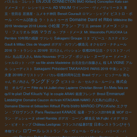
パスカル・コレット
EN JOUE CONNECTION
BMO Kiritani]
Conception Kato san
AD VINUM
ドメーヌ・ド・レシャリエール
ワインバー・ヴィノヴェリータス
東
ビストロ・ポ
京・世田谷
居酒屋・ユメキチ神田
Benoit Courault
ロマン・シャプイ
Domaine Dard et Ribo
ール・ベール試飲会
ラ・トルトゥーガ
Millésime Bio
小松屋
アラン・アリエ
ドメーヌ・ジョ
2019
Vendange 2018 Léonis
pensee
リ・フェリオル
マラガ
関西
ル・プチ・ドメーヌ
Mr. Masanobu FUKUOKA
La
Perrière
10年間の感謝
ヴァレり
Sakagami Groupe
リタ
プピーユ・カスティヨン
Gault & Millau
Clos de Vougeot
ボデガ・カウゾン醸造元
オクセロワ・ナチュール
2016
ラ・トランシェ 2016年
宮川さん
パッション
収穫20年記念・クリストフ・パ
デコンブ・ボジョレ・ヌーヴォー
カレ
丸山宏人さん
Moto-Nouveau
ドメーヌ・
LA VIGNE
シャルロット・バテ
sa fille ainée Madeleine
台北在住の加藤さん
桜
アル
Sakagami Président TAKAHASHI
ル
シューディスト
PARIS 2019
中湊シェフご
夫妻
2018年クリストッフ・パカレ収穫20周年記念
Brasil
ヴァン・ピックール
南ち
ラングドック
株式会
ゃん
竹ノ内さん
ビストロ・ル・セルクル・ルージュ
社 オルヴォー
Fête du 14 Juillet chez Lapierre
Christian Binner
En Mets fais ce
Emmanuel
qu'il te plait
Chef Kikuchi Yuji
le couple ARAKI
銀座フレンチ
Bresil
Lassaigne
Domaine Cauzon
écrivain KITAGAWA-NAWO
八丈島の山田さん
Paris bistro MARGO
エクサ
Domaine Etienne et Sébastien Riffault
CPVのKisho
ン・プロヴァンス
Paris Restaurant KANADE
猛暑・フランス2018年夏
MOF ロー
ラン・デュシェーヌ
street Rambla
ボデガ・コーゾン醸造元
Mr.Fujiki
イオデ
サロ
日本レストランびそう
ン・ビオ・トップ
Château Lestignac
フランスの猛暑37度
ロワール
レストラン「ル・ヴェール・ヴォレ」
本物ワイン
ハリーズ・バ