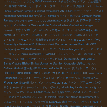
ス
レキュム
へニングさん
BOM Yamada san
ナチュラルワイン
アノニム自然派ワ
ドメーヌ・プリューレ・ロック
質販スーパー
イン見本市
ESPOAいせい
Une île
コート・デュ・ピ
Phenix
Domaine Jérôme Guichard
restaurant CAN ROCA
JR
サヴォワ
Freshness Akayama san
Thomas
リリアン・ボッシュ
Domaien Marcel
タラゴナ
エドワード・ラフ
Richaud
ワインライター・リンさん
Lilian BOSCH
ィット
La Grande Motte
Vin italien
Cruise
wine bar Vino Veritas
Georges
台湾インポーターのレベッカさん
Lemarié
イーストラインの門脇さん
Aki
Aurélie
ロゼ・グリグリ
アルボワ・ピュピラン村
ジロンナ三ツ星レストラン「カ
ドゥニ・ペノ
ン・ロカ」
輸出業者ＢＭＯ
ビストロ・ペシェミニヨン
ラ・プラツ
Sumeshiya
Domaine Laurent Barth
Vendange 2018
Uemura cherf
GUCITE
Hachijou-jima YAMADAYA san
オビ・ワイン
Château Margaux
マリー・ローズ
オ
ー・ザルジラ
Terroir
restaurant EL GINJOLER
レシャッペ・ベル 赤
松尾シェフ
Domaine Jérôme Jouret
ポール・ジレ
Vin RITA
オビ・ワイン・ケノビュル
Domaine Damien Coquelet
Bistro Simba
Sainte Victoire
息子のマリウス
ボジョレ・ヌーヴォー
Château Gaillard
藤原俊太郎
Charles de Gaulle
リショー
PRIEURE SAINT CHRISTOPHE
パリのビストロ
AU P'TIT BON-HEUR
Loirre
Paris
ビストロ・ビアンカーラ
République
バティスト・クザン
ソムリエの松本さん
Provence
エリック・プフェーリング
高知の石川さん
ピノ・ノワール 2016
サラ
シャルルド・ゴール
クロ・ドゥ・ヴージョ
Moulin Pey Labrie
ジャン・セバス
チャン・ジョアン
L'écart lot 0205
Toda chef
日酒販ツアー
OGM
ドメーヌ・ルノ
ー・ボアイエ
Cabanon
ミレジム・ビオ2018
Event Tour
Alsace Humbrebrecht
レ・
ド
ジュニック・ド・ジュル・ショーヴェ
DABALLO
米沢
サぺルリ・ポペット
KGB
ＥＳＰＯＡ TOUR
メーヌ・ジャッキー・プレス
AMMERSCHEWIHR
ワイン