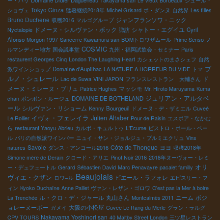
ー・パリ
Domaine Didier Dagueneau
Takayama san
Le Vieux Bordeaux
ジュール・
Tokyo Ginza
ショヴェ
猛暑継続2018年
Michel Grisard
ポ・ダンヌ
自然界
Les filles
Bruno Duchene
ジャンフランソワ・ニック
収穫2016
マルゴグループ
ドメーヌ・シルヴァン・ボック
シャトー・エグイユ
Nyctalopie
諏訪
Cyril
Alonso
Morgon 1997
Sancerre Kawamura san
BOMトロワザムール
Prime Senso
ノ
COSMIC
ルマンディー地方
国会議事堂
九州・福岡試飲会・セミナー
Paris
restaurent Georges Cinq
London The Laughing Heart
カシェットのまさシェフ
自然
ブ
派ワインショップ
Domaine d'Aupilhac
LA NATURE A HORREUR DU VIDE
トマ
ルノ・シュレール
ド
Lac de Suwa
VINI JAPON
フランスレストラン 大輔さん
メーヌ・ミレーヌ・ブリュ
マッシモ
Patrice Hughes
Mr. Hiroto Maruyama
Kuma
ジュリアン・アルタベ
chan
ポンポン・ルージュ
DOMAINE DE BOTHELAND
ール
シルヴァン・リショーム
Kenny
Bourgeuil
ドメーヌ・デ・ザミエル
Cuveé
イヴォ・フェレイラ
Julien Altaber
Le Rollier
Pour de Raisin
エスポア・なかむ
ら
restaurant Yaoyu
Abrieu
カルボ・キュルトゥ
L'Ecume
ビストロ・ポール・ベー
ル
パリの自然派ワインバー
ニュイ・サン・ジョルジュ・プルミエクリュ
Vins
Savoie
Côte de Thongue
ヨヨ
natures
ダンス・アンコール2016
収穫2018年
Simone mère de Derain
クロード・アリエ
Pinot Noir 2016
2018年ヌーヴォー・レミ
オリ
ー・デュフェートル
Gerard
Sébastien David
Marc Penavayre
pacalet familly
Beaujolais
ヴィエ・クザン
ピエール・ラフォレ
ロワ−ル
エピスリー・フ
ィン
Kyoko Duchaîne
Anne Paillet
ヴァン・レザン・ゴロワ
C'est pas la Mer à boire
ル・クロ・デ・ジャール
丸山さん
ニーム
ボジ
La Trenchée
Montcalmès 2011
ョレーヌーボー
大阪の小松屋
ガメイ
Cuvee Le Rang du Merle
グラン・ラルグ
Nakayama Yoshinori san
CPV TOURS
40 Maltby Street London
三ツ星レストラン