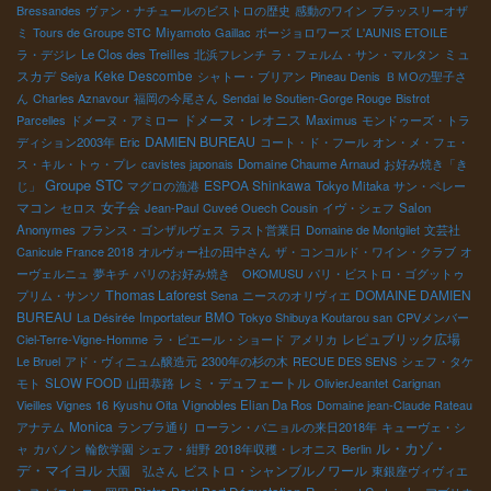
Bressandes
ヴァン・ナチュールのビストロの歴史
感動のワイン
ブラッスリーオザ
ミ
Tours de Groupe STC
Miyamoto
Gaillac
ボージョロワーズ
L'AUNIS ETOILE
ミュ
ラ・デジレ
Le Clos des Treilles
北浜フレンチ
ラ・フェルム・サン・マルタン
スカデ
Keke Descombe
Seiya
シャトー・ブリアン
Pineau Denis
ＢＭОの聖子さ
ん
Charles Aznavour
福岡の今尾さん
Sendai
le Soutien-Gorge Rouge
Bistrot
ドメーヌ・レオニス
Parcelles
ドメーヌ・アミロー
Maximus
モンドゥーズ・トラ
DAMIEN BUREAU
ディション2003年
Eric
コート・ド・フール
オン・メ・フェ・
ス・キル・トゥ・プレ
cavistes japonais
Domaine Chaume Arnaud
お好み焼き「き
Groupe STC
ESPOA Shinkawa
じ」
マグロの漁港
Tokyo Mitaka
サン・ペレー
マコン
女子会
セロス
Jean-Paul
Cuveé Ouech Cousin
イヴ・シェフ
Salon
Anonymes
フランス・ゴンザルヴェス
ラスト営業日
Domaine de Montgilet
文芸社
Canicule France 2018
オルヴォー社の田中さん
ザ・コンコルド・ワイン・クラブ
オ
ーヴェルニュ
夢キチ
パリのお好み焼き OKOMUSU
パリ・ビストロ・ゴグットゥ
Thomas Laforest
DOMAINE DAMIEN
プリム・サンソ
Sena
ニースのオリヴィエ
BUREAU
La Désirée
Importateur BMO
Tokyo Shibuya Koutarou san
CPVメンバー
レピュブリック広場
Ciel-Terre-Vigne-Homme
ラ・ピエール・ショード
アメリカ
Le Bruel
アド・ヴィニュム醸造元
2300年の杉の木
RECUE DES SENS
シェフ・タケ
レミ・デュフェートル
モト
SLOW FOOD
山田恭路
OlivierJeantet
Carignan
Vieilles Vignes 16
Kyushu Oita
Vignobles Elian Da Ros
Domaine jean-Claude Rateau
Monica
アナテム
ランブラ通り
ローラン・バニョルの来日2018年
キューヴェ・シ
ル・カゾ・
ャ
カバノン
輪飲学園
シェフ・紺野
2018年収穫・レオニス
Berlin
デ・マイヨル
ビストロ・シャンブルノワール
大園 弘さん
東銀座ヴィヴィエ