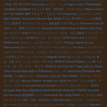
Champagne
小売店
OFF DE OUFF
Katsuyama
ローラン・フェル
Nagano Suwa
Jacques Lassaigne
マキシムス
東京・世田谷区・ナカモトさん
Château Cambon
マチュー・ラピエール
Vin Nature BIM
2017
chardonnay
シルヴァン・レスポ
Mas Pellisser
長由紀子さん
2018年アンジェ自然派
Assemblée Nationale
藤原
ワイン見本市
トロワザム−ル
ステファン・ロッシェ
東欧諸国
Restaurent Fleur de
Thym
パリ・国虎のうどん
TF1
Vendange 2018 Aligoté Derain et Altaber
Saint-Peray
ボジョレワイン全体の一大イヴェント
レミー・スリエ ロゼ
試飲会フィリップ・パ
CHAT
カレ
アエラシオン
2018年ボジョレ・ヌーヴォー
Rosé Lundi
ヴァンサン
Méditerranée
コルトン・
コスタドール・フォアン
Portugal
Kagami de Jura
Ardeche Nord
ボジャリアン
ブラッスリーヴァンダンジュ
Vin Jaune
レストラン・フ
ェルナンデーズ
ドメーヌ・ミカエル・ブージュ
コルトン・シャルルマーニュ
リヨ
ンの石田さん
アレ・レ・ヴェール
châtaignier de 600 ans
アンヌ・パイエさん
東
ドメ
VINISUD
Grand Repas
京・文京
ポワン・ジェ
クロス・ロード社
シノン城
ーヌ・ル・ブ・デュ・モンド
TRIPLE A
Eau Forte 2017
Taipei Kato san
Asami
Domaine des
Tokyo Kanda Dégustation Richeaume
クロ・バケ
Marie Rose
Soulié
René Mosse
ドメーヌ・マクシ
シャ(猫のラベル）
Chardonay
Imao-san
ム・マニョン
Maruya Gardens Yanagida san
Garde Fou
ルネ・ジャンの息子 ア
ンリー・ピエール
Domaine Benoit Courault
クローズ・エルミタージュ 2016年
Marcel et Claire Richaud
restaurant TAIHOU
Echappée Belle Rose
Aux Amis
渡辺幸樹シェフ
Jordy Perez
des Vins Ginza
Cuvée Bedit Vilou
ル・カンボン2008
ビュイソナント
東京・渋谷・高太郎さん
Shizuoka Japon
ドメーヌ・ジェローム・
シードル
ギシャール
コマックス・エティリックス
パスカル・ショワム
Domaine