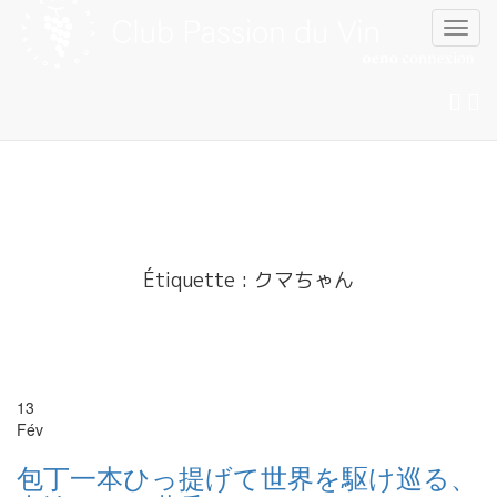
Skip
to
content
Étiquette :
クマちゃん
13
Fév
包丁一本ひっ提げて世界を駆け巡る、