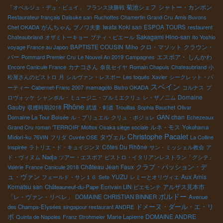
菊池シェフ
シャトー・カンボン
「オベルジュ・デュ・ピュイ」
フランス決勝戦
Restaurateur français Daisuke san
Ruchottes Chamertin Grand Cru
Amis Buvons
がんちゃん
Iwata Koki san
Chef OKADA
ブノワ夫妻
ESPOA TOURS
restaurent
Sakagami Hino-san
Chateaubriand
オザミトーキョー
プティ・ピエール
Ito Yoshio
BAPTISTE COUSIN
クロ・マソット
クラウン・
voyage France au Japon
Miho
バー
エスポア・ しんかわ
Pommard Premier Cru
Le Nouvel An 2019
Campagnes
カナコさん
Encore Canicule France
奈良セイヤ
Romain Chapuis
Chateaubriand
小
松屋さんのビストロ
月
シルヴァン・レスポー
Les toqués
Xavier
シークレット・パ
スペイン
ーティー
Cabernet-Franc 2007
mamagoto
Bistro OKADA
コルナス
プ
Domaine
ロヴォッケ
シャンボル・ミュージニ・プルミエクリュ
レ・ザノ二ム
Rhône
Gauby
収穫時期2018
武道・剣道
Trouillas
Sophia Bauchet
Olivar
GAN chan
Domaine La Tour Boisée
ル・ブリュエル
クリュ・ボジョレ
Echezeaux
ルネ・モス
Grand Cru
roman 'TERROIR'
Mottox Osaka siège sociale
Yokohama
Christophe Pacalet
タヴェル
Midori-ku
76VIN
フリダ
Cuvée OSE
La Colline
Côtes Du Rhône
Inspirée
ラトリエ・ド・キュイジンヌ
サン・ミッシェル教会
ア
ド・ヴィヌム
Nadja
ツアー・エスポア
ビストロ・イタリアンレストラン「グシテ」
Château Jean Faux
クラブ・パッション・デ
Valérie
France Canicule 2018
ュ・ヴァン
YUZU
Aux Amis
フェールド・サン１６
Sete
レミーとオリヴィエ
Komatsu san
アルザス見本市
Châteauneuf-du-Pape
Ecrivain LIN
ピエモンテ
ボルドー
「レ・ヴァン・リベレ」
DOMAINE CHRISTIAN BINNER
Avenue
ドメーヌ・ダール・エ・リ
des Champs-Elysées
singapour restaurant ANDRE
ボ
DOMAINE ANDRE
Quinta de Napoles
Franz Strohmeier
Marie Lapierre