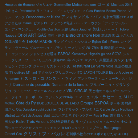
ローヌ
Hospice de Beaune
ジュリエナ
Sommelier Matsumoto san
Mas Lau 2013
中山さん
Patrimoine
ラ・フォン・ド・ロりヴィエ
Le Clos Fantine
Bonne Peche
ジ
アレキサンドル・バン
ャン・マルク
Oenoconnexion Kisho
東京大田区のエスポ
アかまたや
Camel
ビストロ・フラコン2号店
バー・ア・ヴァン「ア・ボワール・
美味しい～～！
エ・ア・マンジェ」
Poulille Castillon
大鵬
Lilian Bauchet
Tokyo
Oriol ARTIGAS
Bistro Chambre Noir
Nagoya
寿司・刺身
恵比寿店
ユキさんの
50歳の誕生会
TERRA MADRE
ラングドック・ルシヨン
Eglise Saint Pierre
レ・グ
ラン・ヴェール
グルナッシュ・ブラン
リースリング
2017年の収穫情報
ポール・ル
イ・ウジェンヌ
シャンゼリゼ通り
ESPOA Kamataya
Higashi guinza SOYA
シャト
ベジエ
ー・クリストフ・ペイリュルス
新年2018年
マタハリ
萬屋酒店
カンヌ
お肉
Restaurant Le Verre Volé
ケビン・デコンブ
ジャーナリスト・ハン氏
東京の屋形
船
T'inquiètes M'man!
アクセル・プリュフール
ITO JAPON TOURS
Bistro A boire et
ビストロ・コワンスト・ヴィノ
A manger
アントワーヌ・エ・ローランス・ジ
Domaine du possible
Domaine de la lunotte
ブルゴーニュ・グランク
ョリ
リュ
ラ・ミーゾ・ヴェール
ベンスカブ
VINI CIRCUS
天と地のエネルギー
ルージ
エマニュエル・ラセーニュ
ュ・フイユ・ド・ポール・ウジェンヌ1994年
ALLIQ
Côte du Py
Groupe ESPOA
Mottox
BODEGUILLA DE AL LADO
ポール
野村高
城さん
Ota Daisuke sushi cuisinier
フレデリック・プルタリエ
Carole de La Nautique
Sud
Bistrot La Part de Anges
エスポアよろずやつツアー
Pas à Pas
寿司職人・大
Bistro Trois Amours
田大介
2018年皆既月食
ラ・ヴィエルジュ・ルージュ
土佐山
Bourgogne
田ショッピングセンター
ヨッチャン
ＢＭОスタッフ
モンブラン
クリストフ・パカレ
Grand Cru
石川県小松市のエスポアもりたか
ALLIQ