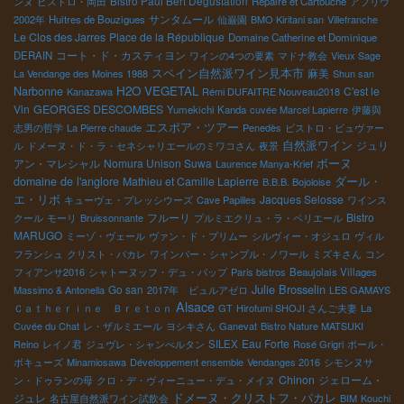
Bistro Paul Bert Dégustation
ンヌ
ビストロ・岡田
Repaire et Cartouche
アブリウ
サンタムール
2002年
Huitres de Bouzigues
仙巌園
BMO Kiritani san
Villefranche
Le Clos des Jarres
Place de la République
Domaine Catherine et Dominique
コート・ド・カスティヨン
DERAIN
ワインの4つの要素
マドナ教会
Vieux Sage
スペイン自然派ワイン見本市
麻美
La Vendange des Moines 1988
Shun san
H2O VEGETAL
Narbonne
C'est le
Kanazawa
Rémi DUFAITRE Nouveau2018
Vin
GEORGES DESCOMBES
Yumekichi Kanda
cuvée Marcel Lapierre
伊藤與
エスポア・ツアー
志男の哲学
La Pierre chaude
Penedès
ビストロ・ビュヴァー
自然派ワイン
ジュリ
ル
ドメーヌ・ド・ラ・セネシャリエールのミワコさん
夜景
アン・マレシャル
Nomura Unison Suwa
ボーヌ
Laurence Manya-Krief
ダール・
domaine de l'anglore
Mathieu et Camille Lapierre
B.B.B. Bojoloise
エ・リボ
Jacques Selosse
キューヴェ・プレッシウーズ
Cave Papilles
ワインス
フルーリ
Bistro
クール
モーリ
Bruissonnante
プルミエクリュ・ラ・ペリエール
MARUGO
ミーゾ・ヴェール
ヴァン・ド・プリムー
シルヴィー・オジュロ
ヴィル
フランシュ
クリスト・パカレ
ワインバー・シャンブル・ノワール
ミズキさん
コン
フィアンサ2016
シャトーヌッフ・デュ・パップ
Paris bistros
Beaujolais Villages
Julie Brosselin
Go san
Massimo & Antonella
2017年 ビュルアゼロ
LES GAMAYS
Alsace
Ｃａｔｈｅｒｉｎｅ Ｂｒｅｔｏｎ
GT
Hirofumi SHOJI さんご夫妻
La
Cuvée du Chat
レ・ザルミエール
ヨシキさん
Ganevat
Bistro Nature MATSUKI
Eau Forte
Reino
レイノ君
ジュヴレ・シャンべルタン
SILEX
Rosé Grigri
ポール・
ボキューズ
Minamiosawa
Développement ensemble
Vendanges 2016
シモンヌサ
Chinon
ジェローム・
ン・ドゥランの母
クロ・デ・ヴィーニュー・デュ・メイヌ
ドメーヌ・クリストフ・パカレ
ジュレ
名古屋自然派ワイン試飲会
BIM
Kouchi