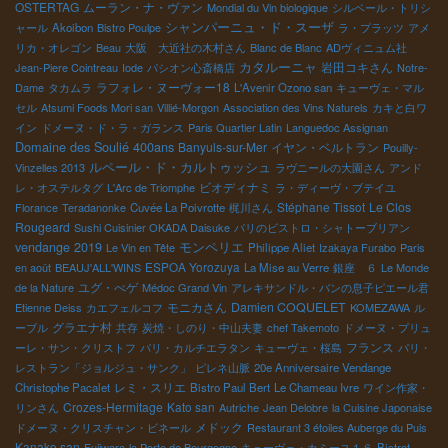
OSTERTAG
ムーラン・ナ・ヴァン
Mondial du Vin biologique
シルベール・トリシ
シャンパーニュ・ド・スーザ
ャール
Akoibon
Bistro Poulpe
ラ・プラッツ
アメ
リカ・オレゴン
Beau
大阪 大近社の木村さん
Blanc de Blanc
ADヴィニュム社
カタルーニャ
岩田コキさん
Jean-Piere Cointreau
Iode
パシオン心斎橋店
Notre-
ラフォレ・ヌーヴォー18
Dame
タカムラ
L'Avenir Ozono san
キューヴェ・マル
セル
Atsumi Foods Mori san
Villié-Morgon
Association des Vins Naturels
カキと白ワ
イン
ドメーヌ・ド・ラ・ガランス
Paris Quartier Latin
Languedoc Assignan
Domaine des Soulié 400ans
Banyuls-sur-Mer
イヤン・ベルトラン
Pouilly-
ルペール・ド・カルトゥッシュ
Vinzelles 2013
ラヴニールの大園さん
アンド
ビオディナミ
レ・オステルタグ
L'Arc de Triomphe
ラ・ディーヴ・ブテイユ
Stéphane Tissot
Le Clos
Florance
Teradanonke
Cuvée La Poivrotte
梶川さん
Rougeard
Sushi Cuisinier OKADA Daisuke
パリのビストロ・シャトーブリアン
モンペリエ
vendange 2019
Le Vin en Tête
Philippe Aliet
Izakaya Furabo
Paris
ESPOA Yorozuya
en août
BEAUJ'ALL'WINS
La Mise au Verre
銀座 ６
Le Monde
ユグ・べゲ
de la Nature
Médoc Grand Vin
アレキサンドル・バンの息子ピエール君
モニカさん
Damien COQUELET
Etienne Deiss
カエフェルコフ
KOMEZAWA
ル
グラエナ村
ーブル
共存
炭焼・しのり・中山夫妻
chef Takemoto
ドメーヌ・プリュ
フランス
ーレ・サン・クリストフ
パリ・カルチエラタン
キューヴェ・桜島
パリ・
レストラン「ジョルジュ・サンク」
ピレネ山脈
20e Anniversaire Vendange
レミ・スリエ
Christophe Pacalet
Bistro Paul Bert
Le Chameau Ivre
ワイン作家・
Crozes-Hermitage
Kato san
リンさん
Autriche
Jean Delobre
la Cuisine Japonaise
メドック
ドメーヌ・クリスチャン・ビネール
Restaurant 3 étoiles Auberge du Puis
Kanako san
Fujiwara
la Porte de Bourgogne
キューヴェ・カミーユ１６
Bistrot