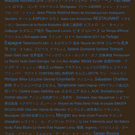
マーク・ペノ
Beaujolais Nouveaux 2018
シルヴァン・ディティエール
Paul Reder
ロマネ・コンチ
シャ
フローランス
Montgueux
プピーユ2008年
ジャン・ドゥロー
Jean-Pierre Robinot
ブル
パリ・シャトレ
Bistro de Komatsuya san
Kobayashi
RESTAURANT
ESPOAナカモト
Yasuhiro
サントル
Salon Les Anonymes
トラモ
ビストロ・レ・キャノン
ンタン
Domaine de la Roche Buissière
銀座三越新館
カタロニア地方
ビオジョレーヌ
Callipyge
Raymond
Lurons
Le Temps d'Aimer
La Tortuga
アヴィタル
L'Echappee belle
プイッチ・ロドー
Sorcellerie 2017
Espagne
リレール見本
Takenouchi san
ミネルヴォワ
熊本
Nouvel An 2018
市
プピーユ
Séléné Domaine Sylvère Trichard
ロゼ・そうめん
クマちゃん
Salon Saint Jean
世界遺産
ワインカヴィスト・ロックス・オフ
宗像康雄
Restaurant
Nîmes
La Pioche
Nuits Saint Georges 1er Cru Aux Argillas
Eyrolle
収穫2018年・ア
リゴテ
ラ・リュノット醸造元
La Begou
アキ子さん
ソムリエの日野さん
ビストロ・
ワインバー・ウグイス
CHATEAU BEL AVENIR
モルゴン2017年
ヤン・ベルトラン
Sebastien Chatillon
Philippe Wies
La Loire
Gevrey-Chambertin
マジエール
静岡
サンフォニーのまどかさん
Symphonie
Saint Chignan
CPVフランス蔵元訪
カタロニア
AOC
Domaine jean
問ツアー
OSAKA Daikin KIMURA san
丹さん
michel alquier
アンジェ自然派ワイン見本市・
Domaine Jean Maupertuis
いまでや
東京銀座
イクザヴィエ
タンペット
Vincent de Roba Seria
Frida
le couple SAKATA
BIOJOLAISE
Clos des Vignes du Maynes
サンマルタン経営者のレイモンさん
Morgon
Bouzigues
2018年収穫ラピエール
Aux Amis d’une Franche
ケランヌ
shanghain
レストラン ル・ディヴィル
ヴァランセ
Les 4 éléments pour Vin Nature
桜島
Kyoto
Paris Bistro Le Verre Volé
Ruppert Leroy
orgamic
パリビストロ・ヌー
Taiwan Buvons
ヴェル・メリー
レ・ミュルジェ・デ・ドン・ドゥ・シヤン