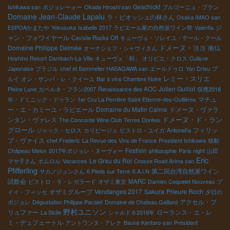
Geschickt
Ishikawa san
ボジョレーォー
Okada Hiroshi san
ブルゴーニュ・ブラン
Domaine Jean-Claude Lapalu
ラ・ピオッシュの林さん
Osaka IMAO san
ジ
ESPOAかまたや
Yokosuka
Isabelle
2017
ラピエール家の自然派ワイン祭
Valentia
ャン・フォワイヤール
Caviste Rocks Off
キューヴェ・ソレイユ・テール・クール
ドメーヌ・ヨヨ
Domaine Philippe Delmée
南仏
オーナシェフ・シャヴィさん
Hoshino Resort
Dambach-La-Ville
キューヴェ「和」
オリビエ・クロス
Cuiisne
Japonaise
ブラジル
chef et Sommelier HASAGAWA san
エールドゥロ
Yan Drieu
ブ
レミー・スリエ
ルイ
オン・サンバ・レ・クイーユ
Bar à vins Chambre Noire
Julien Guillot
Pleine Lune
カベルネ・フラン2007
Renaissance des AOC
収穫2018
マチュ
年・ドミニック・ドゥラン
1er Cru La Perrière
Saint-Etienne-des-Oullières
ー・エ・カミーユ・ラピエール
Domaine du Matin Calme
ドメーヌ・ヴァラ
ドメーヌ・ド・ラン
ンタン・ヴァレス
The Concorde Wine Club
Terres Dorées
グロール
フィリッ
ジャック・セロス
カリピージュ
ビストロ・ユイガ
Antonella
プ・ヴァイス
chef Frederic
La Revue des Vins de France
President Ishikawa
移動
Festivin
Châpeau Melon
2017年ボジョレ・ヌーヴォー
philosophie
Paris night
山田
Eric
Le Grau du Roi
マサ子さん
ポムロル
Vacances
Crosse Road Arima san
Pfifferling
第二回台湾自然派ワイン
サカノジュンさん
6 Pieds sur Terre
S.A.I.N
試飲会
ビストロ・ラ・レガラード
オザミ東京
MARC
Damien Coquelet Nouveau
プ
オザミグループ
Vendanges 2017
Sakura
Prieure Roch
イイ・フィッセ
夕日の
アクセル・プ
ボジョレ
Dégustation Philippe Pacalet
Domaine de Chateau Gaillard
野村ユニソン
リュファー
ローランス・エ・レ
La Sicile
シャルドネ2016年
ミ・デュフェートル
アントワンヌ・アレナ
Baune Kentaro-san
Président