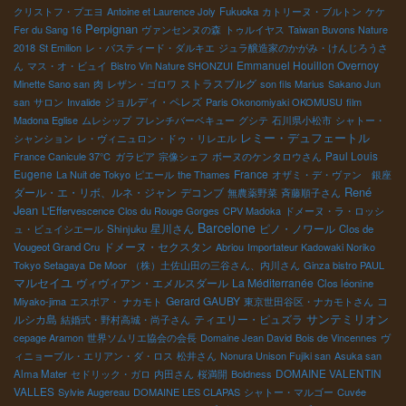
クリストフ・プエヨ
Antoine et Laurence Joly
Fukuoka
カトリーヌ・ブルトン
ケケ
Perpignan
Fer du Sang 16
ヴァンセンヌの森
トゥルイヤス
Taiwan Buvons Nature
2018
St Emilion
レ・バスティード・ダルキエ
ジュラ醸造家のかがみ・けんじろうさ
Emmanuel Houillon Overnoy
ん
マス・オ・ビュイ
Bistro Vin Nature SHONZUI
ストラスブルグ
Minette Sano san
肉
レザン・ゴロワ
son fils Marius
Sakano Jun
ジョルディ・ペレズ
san
サロン
Invalide
Paris Okonomiyaki OKOMUSU
film
Madona Eglise
ムレシップ
フレンチバーベキュー
グシテ
石川県小松市
シャトー・
レミー・デュフェートル
シャンション
レ・ヴィニュロン・ドゥ・リレエル
Paul Louis
France Canicule 37℃
ガラピア
宗像シェフ
ボーヌのケンタロウさん
Eugene
France
La Nuit de Tokyo
ピエール
the Thames
オザミ・デ・ヴァン 銀座
René
ダール・エ・リボ、ルネ・ジャン
デコンブ
無農薬野菜
斉藤順子さん
Jean
L'Effervescence
Clos du Rouge Gorges
CPV Madoka
ドメーヌ・ラ・ロッシ
Barcelone
星川さん
ピノ・ノワール
ュ・ビュイシエール
Shinjuku
Clos de
ドメーヌ・セクスタン
Vougeot Grand Cru
Abriou
Importateur Kadowaki Noriko
Tokyo Setagaya
De Moor
（株）土佐山田の三谷さん、内川さん
Ginza bistro PAUL
マルセイユ
ヴィヴィアン・エメルスダール
La Méditerranée
Clos léonine
Gerard GAUBY
コ
Miyako-jima
エスポア・ ナカモト
東京世田谷区・ナカモトさん
サンテミリオン
ルシカ島
ティエリー・ピュズラ
結婚式・野村高城・尚子さん
cepage Aramon
世界ソムリエ協会の会長
Domaine Jean David
Bois de Vincennes
ヴ
ィニョーブル・エリアン・ダ・ロス
松井さん
Nonura Unison Fujiki san
Asuka san
DOMAINE VALENTIN
Alma Mater
セドリック・ガロ
内田さん
桜満開
Boldness
VALLES
Sylvie Augereau
DOMAINE LES CLAPAS
シャトー・マルゴー
Cuvée