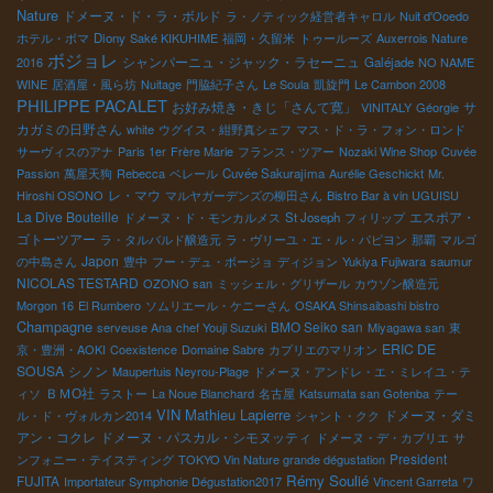
Nature
ドメーヌ・ド・ラ・ボルド
ラ・ノティック経営者キャロル
Nuit d'Ooedo
ホテル・ボマ
Diony
Saké KIKUHIME
福岡・久留米
トゥールーズ
Auxerrois Nature
ボジョレ
シャンパーニュ・ジャック・ラセーニュ
2016
Galéjade
NO NAME
WINE
居酒屋・風ら坊
Nuitage
門脇紀子さん
Le Soula
凱旋門
Le Cambon 2008
PHILIPPE PACALET
お好み焼き・きじ「さんて寛」
サ
VINITALY
Géorgie
カガミの日野さん
white
ウグイス・紺野真シェフ
マス・ド・ラ・フォン・ロンド
サーヴィスのアナ
Paris 1er
Frère Marie
フランス・ツアー
Nozaki Wine Shop
Cuvée
Passion
萬屋天狗
Rebecca
ベレール
Cuvée Sakurajima
Aurélie Geschickt
Mr.
レ・マウ
Hiroshi OSONO
マルヤガーデンズの柳田さん
Bistro Bar à vin UGUISU
La Dive Bouteille
エスポア・
ドメーヌ・ド・モンカルメス
St Joseph
フィリップ
ゴトーツアー
ラ・タルバルド醸造元
ラ・ヴリーユ・エ・ル・パピヨン
那覇
マルゴ
Japon
の中島さん
豊中
フー・デュ・ボージョ
ディジョン
Yukiya Fujiwara
saumur
NICOLAS TESTARD
OZONO san
ミッシェル・グリザール
カウゾン醸造元
Morgon 16
El Rumbero
ソムリエール・ケニーさん
OSAKA Shinsaibashi bistro
Champagne
BMO Seiko san
serveuse Ana
chef Youji Suzuki
Miyagawa san
東
ERIC DE
京・豊洲・AOKI
Coexistence
Domaine Sabre
カプリエのマリオン
SOUSA
シノン
Maupertuis Neyrou-Plage
ドメーヌ・アンドレ・エ・ミレイユ・テ
ＢＭО社
ィソ
ラストー
La Noue Blanchard
名古屋
Katsumata san Gotenba
テー
VIN
Mathieu Lapierre
ドメーヌ・ダミ
ル・ド・ヴォルカン2014
シャント・クク
アン・コクレ
ドメーヌ・パスカル・シモヌッティ
ドメーヌ・デ・カプリエ
サ
President
ンフォニー・テイスティング
TOKYO Vin Nature grande dégustation
Rémy Soulié
FUJITA
Importateur Symphonie Dégustation2017
Vincent Garreta
ワ