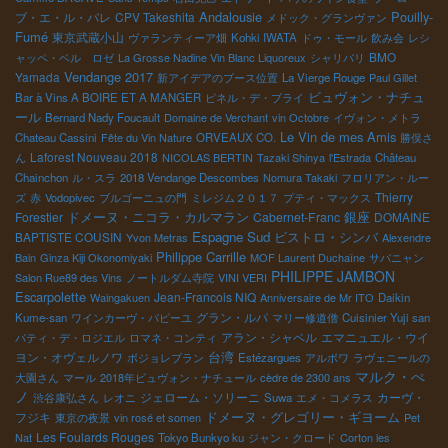
Andalousie
Pouilly-
ブ・エ・ル・パレ
CPV Takeshita
メドック・グランヴァン
Fumé
東京武蔵小山
ヴァランティーア畑
Kohki IWATA
ドゥ・モール
飲み会
レシ
BMO
ャッペ・ベル ロゼ
La Grosse Nadine Vin Blanc Liquoreux
シャリバリ
Vendange 2017
Yamada
新アイデアのブース位置
La Vierge Rouge
Paul Gillet
ビュヴォン・ナチュ
Bar à Vins A BOIRE ET A MANGER
ピネル・デ・ブライ
ール
Bernard Nady Foucault
Domaine de Verchant
vin Octobre
イヴォン・メトラ
Le Vin de mes Amis
Chateau Cassini
Fête du Vin Nature
ORVEAUX CO.
勝俣さ
Laforest Nouveau 2018
ん
NICOLAS BERTIN
Tazaki Shinya
l'Estrada
Château
Chainchon
ル・スラ
2018 Vendange Descombes
Nomura Takaki
フロリアン・ルー
Thierry
ズ
赤
Vodopivec
ブルゴーニュの門
ミレジム２０１７
プティ・マックス
ドメーヌ・ニコラ・カルマラン
銀座
Forestier
Cabernet-Franc
DOMAINE
Espagne Sud
ビストロ・シンバ
BAPTISTE COUSIN
Yvon Metras
Alexendre
Philippe Carrille
Bain
Ginza Kiji Okonomiyaki
MOF Laurent Duchaîne
サバニャン
PHILIPPE JAMBON
Salon Rue89 des Vins
ノートルダム寺院
VINI VERI
Escarpolette
Jean-Francois NIQ
Waingakuen
Anniversaire de Mr ITO
Daikin
グラン・ルパ
Kume-san
ワインカーヴ・パピーユ
マリー修道僧
Cuisinier Yuji san
アラン・シャペル
エマニュエル・ウイ
パティ・デ・ロジエル
ロマネ・コンティ
台湾
ヨン・オヴェルノワ
ボジョレブラン
Estézargues
アルボワ
ラヴェニールの
マルク・ぺ
大園さん
マール
2018年ビュヴォン・ナチュール
cèdre de 2300 ans
ノ
ジェローム・ソリーニ
カーヴ・
渋谷康弘さん
レオニ
Suwa
エメ・コメラス
ドメーヌ・グレゴリー・ギヨーム
フジキ
東京の夜景
vin rosé et somen
Pet
Les Foulards Rouges
Nat
Tokyo Bunkyo ku
ジャン・クロード
Corton les