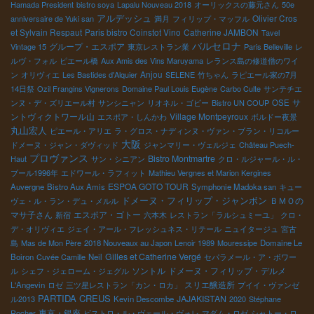
Hamada President
bistro soya
Lapalu Nouveau 2018
オーリックスの藤元さん
50e
アルデッシュ
Olivier Cros
anniversaire de Yuki san
満月
フィリップ・マッフル
et Sylvain Respaut
Paris bistro Coinstot Vino
Catherine JAMBON
Tavel
バルセロナ
グループ・エスポア
Vintage 15
東京レストラン業
Paris Belleville
レ
ルヴ・フォル
ピエール橋
Aux Amis des Vins Maruyama
レランス島の修道僧のワイ
Anjou
ン
オリヴィエ
Les Bastides d'Alquier
SELENE
竹ちゃん
ラピエール家の7月
14日祭
Ozil Frangins Vignerons
Domaine Paul Louis Eugène
Carbo Culte
サンテチエ
サ
ンヌ・デ・ズリエール村
サンシニャン
リオネル・ゴビー
Bistro UN COUP
OSE
ントヴィクトワール山
Village Montpeyroux
エスポア・しんかわ
ボルドー夜景
丸山宏人
ピエール・アリエ
ラ・グロス・ナディンヌ・ヴァン・ブラン・リコルー
大阪
ドメーヌ・ジャン・ダヴィッド
ジャンマリー・ヴェルジェ
Château Puech-
プロヴァンス
Bistro Montmartre
Haut
サン・シニアン
クロ・ルジャール・ル・
ブール1996年
エドワール・ラフィット
Mathieu Vergnes et Marion Kergines
ESPOA GOTO TOUR
Auvergne
Bistro Aux Amis
Symphonie Madoka san
キュー
ドメーヌ・フィリップ・ジャンボン
ＢＭＯの
ヴェ・ル・ラン・デュ・メルル
マサ子さん
エスポア・ゴトー
新宿
六本木
レストラン「ラルシュミーユ」
クロ・
デ・オリヴィエ
ジェイ・アール・フレッシュネス・リテール
ニュイタージュ
宮古
島
Mas de Mon Père
2018 Nouveaux au Japon
Lenoir 1989
Mouressipe
Domaine Le
Gilles et Catherine Vergé
Boiron
Cuvée Camille
Neil
セパラメール・ア・ボワー
ソントル
ドメーヌ・フィリップ・デルメ
ル
シェフ・ジェローム・ジェグル
スリエ醸造所
L'Angevin
ロゼ
三ツ星レストラン「カン・ロカ」
プイイ・ヴァンゼ
PARTIDA CREUS
JAJAKISTAN
ル2013
Kevin Descombe
2020
Stéphane
東京・銀座
Rocher
ビストロ・ル・ヴェール・ヴォレ
マダム・ロゼ
シャトー・ロ