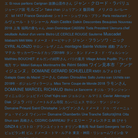
ジャン・クロード・ラパリュ
エ
Si nous parlions Carignan
故勝山晋作さん
モルゴン
飯田橋 メリメロ
ジョージア国
Take chan
ジュリアンヌ
ルバレー
シ
ズ lot 1417
France Gonzalvez
シャトー・シュヴァル・ブラン
Paris restaurant
ルヴェール・トリシャール
Alain Castex
Daikin
Descombes Beaujolais Nouveau
2018
上海
福岡の黄ちゃん
Jean-Dominique CASSINI
Toda President
Uemura chef
Muscadet
oeuillade
Autour d'un verre
Bistro LE CERCLE ROUGE
Sauterne
ジャン・フランソワ・ニック
Iidabashi Méli Mélo
ドメーヌ・ドーピヤック
CYRIL ALONZO
montagne Sainte Victoire
アルマ・
サロン・レザノニム
感動
マテル
サッカーワールドカップ2018年
タン・タン
ドメーヌ・ド・ヴェルシャン
Matthieu BOUCHET
オルガンの紺野さん
パリの葉月
Village Arbois Pupillin
アレイヤ
ワイン見本市「アンデ
Rémi Sédès
地方
サン
Midori Sakaya
Montmartre Bis
ィジェンヌ」
DOMAINE GERARD SCHUELLER
ルフォロゼ
KM31
ゴーさん
Galapia
Gaec du Mazel
Catalan
Chiroubles
Saito Junko san
Uchida san
ラモンさん
2018年・ボジョレヴィラージュ
Miss Terre
Coupe de Monde 2018
DOMAINE MARCEL RICHAUD
Bistro Le Sancerre
オジル・フランジャン・
ヴィニュロン
シュビドバ
Chef Yujiro san
ジョルジュ・ルマリエ
Caviar
Allemagne
ジュラ
Diak
パリ・ノートルダム寺院
カンパニェス
サロン・サン・ジャン
シルヴァンさん
Domaine Prieuré Saint Christophe
ドメーヌ・ドゥ・ヴィーニュ・
Sakurajima
デュ・マインヌ
ワインバー
Domaine Chambertin
Une Tranche
Oita
ティエリー・フォレスチエ
Shun san
高橋さん
CEDRIC GARREAU
鍋
びそう
GINZA 6
ビストロ・グランユイットゥ
オリゾン事務局
Nuit Saint Georgers 1er Cru
ピュピラン村
ビム
ドメーヌ・トマ・ルアネ
東京・神田・リショームワイン会
マ