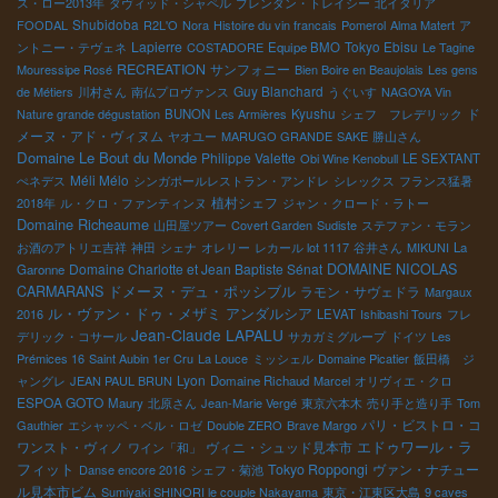
ス・ロー2013年
ダヴィッド・シャペル
ブレンダン・トレイシー
北イタリア
Shubidoba
FOODAL
R2L'O
Nora
Histoire du vin francais
Pomerol
Alma Matert
ア
Lapierre
Tokyo Ebisu
ントニー・テヴェネ
COSTADORE
Equipe BMO
Le Tagine
RECREATION
サンフォニー
Mouressipe Rosé
Bien Boire en Beaujolais
Les gens
Guy Blanchard
de Métiers
川村さん
南仏プロヴァンス
うぐいす
NAGOYA Vin
Kyushu
ド
Nature grande dégustation
BUNON
Les Armières
シェフ フレデリック
メーヌ・アド・ヴィヌム
ヤオユー
MARUGO GRANDE
SAKE
勝山さん
Domaine Le Bout du Monde
Philippe Valette
Obi Wine Kenobull
LE SEXTANT
Méli Mélo
ぺネデス
シンガポールレストラン・アンドレ
シレックス
フランス猛暑
植村シェフ
2018年
ル・クロ・ファンティンヌ
ジャン・クロード・ラトー
Domaine Richeaume
山田屋ツアー
Covert Garden
Sudiste
ステファン・モラン
お酒のアトリエ吉祥
神田
シェナ
オレリー
レカール lot 1117
谷井さん
MIKUNI
La
Domaine Charlotte et Jean Baptiste Sénat
DOMAINE NICOLAS
Garonne
ドメーヌ・デュ・ポッシブル
CARMARANS
ラモン・サヴェドラ
Margaux
アンダルシア
ル・ヴァン・ドゥ・メザミ
2016
LEVAT
Ishibashi Tours
フレ
Jean-Claude LAPALU
デリック・コサール
サカガミグループ
ドイツ
Les
Prémices 16
Saint Aubin 1er Cru
La Louce
ミッシェル
Domaine Picatier
飯田橋 ジ
Lyon
ャングレ
JEAN PAUL BRUN
Domaine Richaud
Marcel
オリヴィエ・クロ
ESPOA GOTO
Maury
北原さん
Jean-Marie Vergé
東京六本木
売り手と造り手
Tom
パリ・ビストロ・コ
Gauthier
エシャッペ・ベル・ロゼ
Double ZERO
Brave Margo
エドゥワール・ラ
ワンスト・ヴィノ
ヴィニ・シュッド見本市
ワイン「和」
フィット
Tokyo Roppongi
ヴァン・ナチュー
Danse encore 2016
シェフ・菊池
ル見本市ビム
Sumiyaki SHINORI le couple Nakayama
東京・江東区大島
9 caves