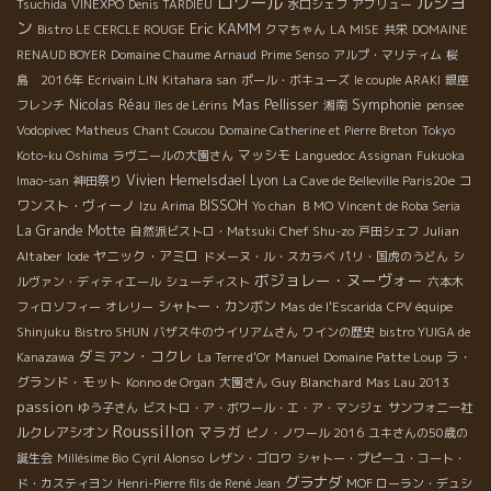
ロワール
ルシヨ
Tsuchida
VINEXPO
Denis TARDIEU
水口シェフ
アブリュー
ン
Eric KAMM
Bistro LE CERCLE ROUGE
クマちゃん
LA MISE
共栄
DOMAINE
RENAUD BOYER
Domaine Chaume Arnaud
Prime Senso
アルプ・マリティム
桜
島 2016年
Ecrivain LIN
Kitahara san
ポール・ボキューズ
le couple ARAKI
銀座
Symphonie
Nicolas Réau
Mas Pellisser
フレンチ
îles de Lérins
湘南
pensee
Vodopivec
Matheus
Chant Coucou
Domaine Catherine et Pierre Breton
Tokyo
マッシモ
Koto-ku Oshima
ラヴニールの大園さん
Languedoc Assignan
Fukuoka
Vivien Hemelsdael
Lyon
コ
Imao-san
神田祭り
La Cave de Belleville Paris20e
ワンスト・ヴィーノ
BISSOH
Izu
Arima
Yo chan
ＢＭО
Vincent de Roba Seria
La Grande Motte
Chef Shu-zo
Julian
自然派ビストロ・Matsuki
戸田シェフ
Altaber
ヤニック・アミロ
Iode
ドメーヌ・ル・スカラベ
パリ・国虎のうどん
シ
ボジョレー・ヌーヴォー
ルヴァン・ディティエール
シューディスト
六本木
シャトー・カンボン
フィロソフィー
オレリー
Mas de l'Escarida
CPV équipe
Shinjuku
Bistro SHUN
バザス牛のウイリアムさん
ワインの歴史
bistro YUIGA de
ダミアン・コクレ
Manuel
ラ・
Kanazawa
La Terre d'Or
Domaine Patte Loup
グランド・モット
Guy Blanchard
Konno de Organ
大園さん
Mas Lau 2013
passion
ゆう子さん
ビストロ・ア・ボワール・エ・ア・マンジェ
サンフォニー社
Roussillon
マラガ
ルクレアシオン
ピノ・ノワール 2016
ユキさんの50歳の
誕生会
Millésime Bio
Cyril Alonso
レザン・ゴロワ
シャトー・プピーユ・コート・
グラナダ
ド・カスティヨン
Henri-Pierre fils de René Jean
MOF ローラン・デュシ