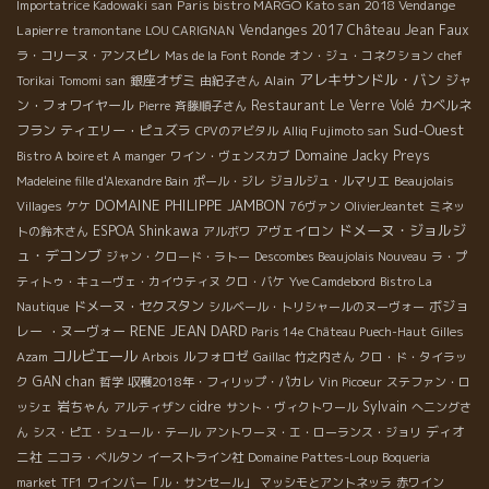
Paris bistro MARGO
Kato san
2018 Vendange
Importatrice Kadowaki san
Lapierre
Vendanges 2017
Château Jean Faux
tramontane
LOU CARIGNAN
ラ・コリーヌ・アンスピレ
Mas de la Font Ronde
オン・ジュ・コネクション
chef
アレキサンドル・バン
銀座オザミ
Alain
ジャ
Torikai
Tomomi san
由紀子さん
ン・フォワイヤール
Restaurant Le Verre Volé
カベルネ
Pierre
斉藤順子さん
Sud-Ouest
フラン
ティエリー・ピュズラ
CPVのアビタル
Alliq Fujimoto san
Domaine Jacky Preys
Bistro A boire et A manger
ワイン・ヴェンスカブ
Madeleine fille d'Alexandre Bain
ポール・ジレ
ジョルジュ・ルマリエ
Beaujolais
DOMAINE PHILIPPE JAMBON
Villages
ケケ
76ヴァン
OlivierJeantet
ミネッ
ドメーヌ・ジョルジ
ESPOA Shinkawa
アヴェイロン
トの鈴木さん
アルボワ
ュ・デコンブ
ジャン・クロード・ラトー
Descombes Beaujolais Nouveau
ラ・プ
ティトゥ・キューヴェ・カイウティヌ
クロ・バケ
Yve Camdebord
Bistro La
ドメーヌ・セクスタン
ボジョ
Nautique
シルベール・トリシャールのヌーヴォー
RENE JEAN DARD
レー ・ヌーヴォー
Paris 14e
Château Puech-Haut
Gilles
コルビエール
ルフォロゼ
Azam
Arbois
Gaillac
竹之内さん
クロ・ド・タイラッ
GAN chan
ク
哲学
収穫2018年・フィリップ・パカレ
Vin Picoeur
ステファン・ロ
岩ちゃん
cidre
Sylvain
ッシェ
アルティザン
サント・ヴィクトワール
へニングさ
ディオ
ん
シス・ピエ・シュール・テール
アントワーヌ・エ・ローランス・ジョリ
ニ社
Domaine Pattes-Loup
ニコラ・ベルタン
イーストライン社
Boqueria
market
TF1
ワインバー「ル・サンセール」
マッシモとアントネッラ
赤ワイン