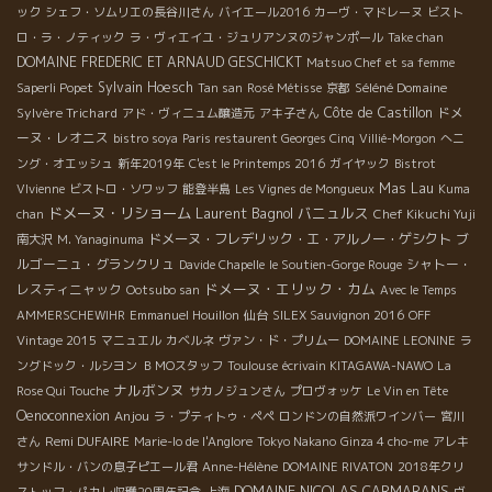
ック
シェフ・ソムリエの長谷川さん
バイエール2016
カーヴ・マドレーヌ
ビスト
ロ・ラ・ノティック
ラ・ヴィエイユ・ジュリアンヌのジャンポール
Take chan
DOMAINE FREDERIC ET ARNAUD GESCHICKT
Matsuo Chef et sa femme
Sylvain Hoesch
Séléné Domaine
Saperli Popet
Tan san
Rosé Métisse
京都
Sylvère Trichard
Côte de Castillon
ドメ
アド・ヴィニュム醸造元
アキ子さん
ーヌ・レオニス
bistro soya
Paris restaurent Georges Cinq
Villié-Morgon
へニ
ング・オエッシュ
新年2019年
C'est le Printemps 2016
ガイヤック
Bistrot
Mas Lau
VIvienne
ビストロ・ソワッフ
能登半島
Les Vignes de Mongueux
Kuma
ドメーヌ・リショーム
Laurent Bagnol
バニュルス
chan
Chef Kikuchi Yuji
ドメーヌ・フレデリック・エ・アルノー・ゲシクト
ブ
南大沢
M. Yanaginuma
ルゴーニュ・グランクリュ
シャトー・
Davide Chapelle
le Soutien-Gorge Rouge
ドメーヌ・エリック・カム
レスティニャック
Ootsubo san
Avec le Temps
AMMERSCHEWIHR
Emmanuel Houillon
仙台
SILEX Sauvignon 2016
OFF
Vintage 2015
マニュエル
カベルネ
ヴァン・ド・プリムー
DOMAINE LEONINE
ラ
ングドック・ルシヨン
ＢＭОスタッフ
Toulouse
écrivain KITAGAWA-NAWO
La
ナルボンヌ
Rose Qui Touche
サカノジュンさん
プロヴォッケ
Le Vin en Tête
Oenoconnexion
Anjou
ラ・プティトゥ・ペペ
ロンドンの自然派ワインバー
宮川
Remi DUFAIRE
さん
Marie-lo de l'Anglore
Tokyo Nakano
Ginza 4 cho-me
アレキ
サンドル・バンの息子ピエール君
Anne-Hélène
DOMAINE RIVATON
2018年クリ
DOMAINE NICOLAS CARMARANS