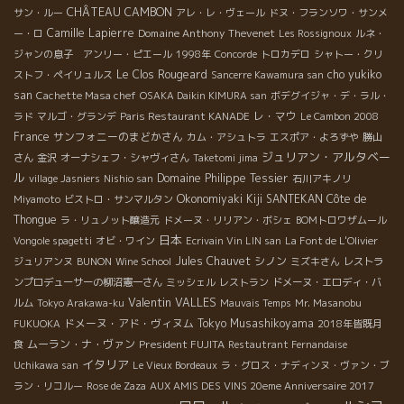
CHÂTEAU CAMBON
サン・ルー
アレ・レ・ヴェール
ドヌ・フランソワ・サンメ
Camille Lapierre
Domaine Anthony Thevenet
ー・ロ
Les Rossignoux
ルネ・
ジャンの息子 アンリー・ピエール
1998年
Concorde
トロカデロ
シャトー・クリ
Le Clos Rougeard
cho yukiko
ストフ・ペイリュルス
Sancerre Kawamura san
san
Cachette Masa chef
OSAKA Daikin KIMURA san
ボデグイジャ・デ・ラル・
レ・マウ
ラド
マルゴ・グランデ
Paris Restaurant KANADE
Le Cambon 2008
France
サンフォニーのまどかさん
カム・アシュトラ
エスポア・よろずや
勝山
ジュリアン・アルタベー
さん
金沢
オーナシェフ・シャヴィさん
Taketomi jima
ル
Domaine Philippe Tessier
village Jasniers
Nishio san
石川アキノリ
Okonomiyaki Kiji SANTEKAN
Côte de
Miyamoto
ビストロ・サンマルタン
Thongue
ラ・リュノット醸造元
ドメーヌ・リリアン・ボシェ
BOMトロワザムール
日本
Vongole spagetti
オビ・ワイン
Ecrivain Vin LIN san
La Font de L'Olivier
Jules Chauvet
シノン
ジュリアンヌ
BUNON
Wine School
ミズキさん
レストラ
ンプロデューサーの柳沼憲一さん
ミッシェル
レストラン
ドメーヌ・エロディ・バ
Valentin VALLES
ルム
Tokyo Arakawa-ku
Mauvais Temps
Mr. Masanobu
ドメーヌ・アド・ヴィヌム
Tokyo Musashikoyama
FUKUOKA
2018年皆既月
ムーラン・ナ・ヴァン
President FUJITA
食
Restautrant Fernandaise
イタリア
Uchikawa san
Le Vieux Bordeaux
ラ・グロス・ナディンヌ・ヴァン・ブ
ラン・リコルー
Rose de Zaza
AUX AMIS DES VINS 20eme Anniversaire 2017