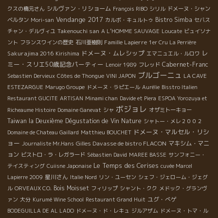
シルヴァン・リショーム
クスの橋元さん
François RIBO
シリル
ドメーヌ・シャン
Vendange 2017
Bistro Simba
ベルタン
Mori-san
カルボ・キュルトゥ
セバス
Takenouchi san
チャン・デルヴィユ
A L’HOMME SAUVAGE
Loucate
ビュイソナ
Famille Lapierre
ント
フランスワインの歴史
石川亜樹則
1er Cru La Perrière
ドメーヌ・ムレシップ
レ
Sakurajima 2016
Kirishima
エマニュエル・ルロワ
ミー・スリエ50歳記念パーティー
Cabernet-Franc
Lenoir 1989
フレッド
ブルゴーニュ
Sebastien Dervieux
Côtes de Thongue
VINI JAPON
LA CAVE
ESTEZARGUE
Marugo Groupe
ドメーヌ・ラピエール
Aurélie
Bisstro Italien
Restaurant GUCITE
ARTISAN
Minami chan
Davide et Piera
ESPOA Yorozuya et
ボジョレ
Richeaume Histoire
Domaine Ganevat
シャ
オザミトーキョー
Taiwan la Deuxième Dégustation de Vin Nature
シャトー・メレ２００２
ドメーヌ・マルセル・リシ
Domaine de Chateau Gaillard
Matthieu BOUCHET
ョー
Gilles Davasse de bistro FLACON
マキシム・マニ
Journaliste Mr.Hans
ョン
ビストロ・ラ・レガラード
Sébastien David
MAREE BASSE
サンフォニー・
Le Temps des Cerises
テイスティング
Cuiisne Japonaise
cuvée Marcel
星川さん
Lapierre 2009
Italie Nord
リン・ユーセン
シェフ・ジェローム・ジェグ
Bois Moisset
ル
ORVEAUX CO.
フィリップ
シャント・クク
メドック・グランヴ
ユグ・べゲ
ァン
大分
Kurumé Wine School
Restaurant Grand Huit
BODEGUILLA DE AL LADO
ドメーヌ・ド・レキュ
ジルアザム
ドメーヌ・トマ・ル