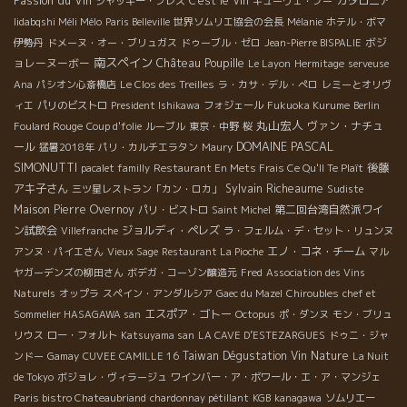
Passion du Vin
C'est le Vin
カタロニア
ジャッキー・プレス
キューヴェ・ブー
Iidabqshi Méli Mélo
Paris Belleville
世界ソムリエ協会の会長
Mélanie
ホテル・ボマ
ボジ
伊勢丹
ドメーヌ・オー・ブリュガス
ドゥーブル・ゼロ
Jean-Pierre BISPALIE
南スペイン
Château Poupille
ョレーヌーボー
Le Layon
Hermitage
serveuse
Ana
パシオン心斎橋店
Le Clos des Treilles
ラ・カサ・デル・ぺロ
レミーとオリヴ
ィエ
パリのビストロ
President Ishikawa
フォジェール
Fukuoka Kurume
Berlin
丸山宏人
ヴァン・ナチュ
Foulard Rouge
Coup d'folie
ルーブル
東京・中野
桜
DOMAINE PASCAL
ール
猛暑2018年
パリ・カルチエラタン
Maury
SIMONUTTI
後藤
pacalet familly
Restaurant En Mets Frais Ce Qu'Il Te Plaît
アキ子さん
Sylvain Richeaume
三ツ星レストラン「カン・ロカ」
Sudiste
Maison Pierre Overnoy
第二回台湾自然派ワイ
パリ・ビストロ
Saint Michel
ン試飲会
ジョルディ・ペレズ
Villefranche
ラ・フェルム・デ・セット・リュンヌ
エノ・コネ・チーム
アンヌ・パイエさん
Vieux Sage
Restaurant La Pioche
マル
ヤガーデンズの柳田さん
ボデガ・コーゾン醸造元
Fred
Association des Vins
Naturels
オップラ
スペイン・アンダルシア
Gaec du Mazel
Chiroubles
chef et
エスポア・ゴトー
Sommelier HASAGAWA san
Octopus
ポ・ダンヌ
モン・ブリュ
リウス
ロー・フォルト
Katsuyama san
LA CAVE D’ESTEZARGUES
ドゥニ・ジャ
Taiwan Dégustation Vin Nature
ンドー
Gamay
CUVEE CAMILLE 16
La Nuit
de Tokyo
ボジョレ・ヴィラージュ
ワインバー・ア・ボワール・エ・ア・マンジェ
Paris bistro Chateaubriand
chardonnay pétillant
KGB
kanagawa
ソムリエー