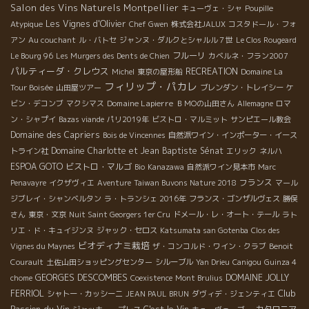
Salon des Vins Naturels Montpellier
キューヴェ・シャ
Poupille
Les Vignes d'Olivier
Atypique
Chef Gwen
株式会社JALUX
コスタドール・フォ
アン
Au couchant
ル・バトセ
ジャンヌ・ダルクとシャルル７世
Le Clos Rougeard
フルーリ
Le Bourg 96
Les Murgers des Dents de Chien
カベルネ・フラン2007
パルティーダ・クレウス
RECREATION
Michel
東京の屋形船
Domaine La
フィリップ・パカレ
Tour Boisée
山田屋ツアー
ブレンダン・トレイシー
ケ
Domaine Lapierre
ビン・デコンブ
マクシマス
ＢＭОの山田さん
Allemagne
ロマ
ン・シャプイ
Bazas viande
パリ2019年
ビストロ・マルミット
サンピエール教会
Domaine des Capriers
Bois de Vincennes
自然派ワイン・インポーター・イース
Domaine Charlotte et Jean Baptiste Sénat
トライン社
エリック
ネルハ
ESPOA GOTO
ビストロ・マルゴ
Bio
Kanazawa
自然派ワイン見本市
Marc
フランス
Penavayre
イクザヴィエ
Aventure
Taiwan Buvons Nature 2018
マール
ジブレイ・シャンベルタン
ラ・トランシェ 2016年
フランス・ゴンザルヴェス
勝俣
さん
東京・文京
Nuit Saint Georgers 1er Cru
ドメール・レ・オート・テール
ラト
リエ・ド・キュイジンヌ
ジャック・セロス
Katsumata san Gotenba
Clos des
ビオディナミ栽培
Vignes du Maynes
ザ・コンコルド・ワイン・クラブ
Benoit
Courault
土佐山田ショッピングセンター
シルーブル
Yan Drieu
Canigou
Guinza 4
GEORGES DESCOMBES
DOMAINE JOLLY
chome
Coexistence
Mont Brulius
Club
FERRIOL
シャトー・カッシーニ
JEAN PAUL BRUN
ダヴィデ・ジェンティエ