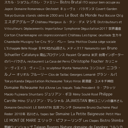
Bistro Brutal
スカル・ショワム
パカレ・ファミリー
ITO sejour bien occupe au
Japon
Domaine Romaneaux-Destezet
キューヴェ・バラガンヌ
Covert Garden
Le Bout du Monde
Tokyo Guinza
stands
cèdre de 2300 ans
Paul Bocuse
QV.g
エスポアグループ
マシモ
Château Margaux
ル・タン・デメ
Distributeurs et
Viticulteurs
Déplacements
Importateur Symphonie Dégustation2017
世界遺産
Corton Charlemagne
vin impressionnant
Château Lestignac
oeuillade
生カキ
Chambolle Musigny 1er Cru
サン・ペレー
Sena
Mottox Osaka siège sociale
Bruno
L'Echappée Belle Rouge
ＢＭО社の山田さん
メティス17
Nakamoto san
Schueller
Catalunya
Graena
南仏プロヴァンス
Pacalet
米沢
台湾インポーター
Christophe Foucher
のバーバラさん
restaurent La Casa del Perro
カリニャ
ニコラ・
ン・ヴィエイユ・ヴィーニュ
sculpteur Ryota Yamashita
コンコルド
ルノー
フルーリー
グラン・ルパ
オリオル
Clos de Taillac
Georges Lemarié
Tokyo Kanda Dégustation Richeaume
Tokyo Hiroo
居酒屋・ユメキチ神田
Domaine Richeaume
Pot d'Anne
Les toqués
Toda President
ラ・プラッツ
Philippe
ジュリアン・ギヨ
Macéo
Fujiwara Shuntaro
Rémy Soulié Rosé
Carrille
ジュリアン・マレシャル
JAJAKISTAN
Miho
野村ユニソンの藤木さん
Domaine Geschickt
LE BARATIN
北浜フレンチ
Domaine Bruno Duchene
Paul
Domaine La Petite Baigneuse
Reder
2018年
石川さん
tapas bar
Petit Max
エリック・ピファーリング
LE MONT DE MARIE
Bistro Shimba
Les Clapas
Taiwan Buvons Nature
domaine de l'anglore
コルシカ
野崎ワインショップ