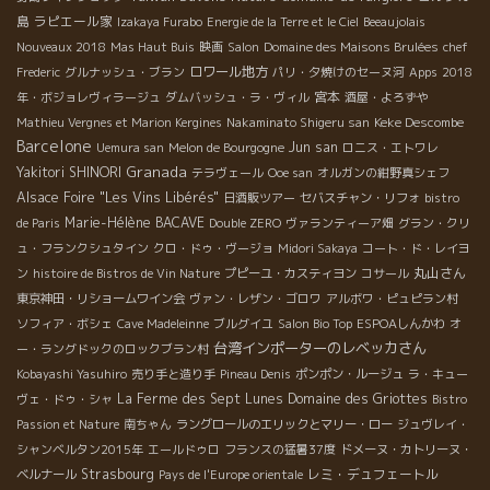
島
ラピエール家
Izakaya Furabo
Energie de la Terre et le Ciel
Beeaujolais
Nouveaux 2018
Mas Haut Buis
映画
Salon
Domaine des Maisons Brulées
chef
ロワール地方
Frederic
グルナッシュ・ブラン
パリ・夕焼けのセーヌ河
Apps
2018
宮本
年・ボジョレヴィラージュ
ダムバッシュ・ラ・ヴィル
酒屋・よろずや
Keke Descombe
Mathieu Vergnes et Marion Kergines
Nakaminato Shigeru san
Barcelone
Jun san
Uemura san
Melon de Bourgogne
ロニス・エトワレ
Granada
Yakitori SHINORI
テラヴェール
Ooe san
オルガンの紺野真シェフ
Alsace Foire "Les Vins Libérés"
日酒販ツアー
セバスチャン・リフォ
bistro
Marie-Hélène BACAVE
de Paris
Double ZERO
ヴァランティーア畑
グラン・クリ
ュ・フランクシュタイン
クロ・ドゥ・ヴージョ
Midori Sakaya
コート・ド・レイヨ
丸山さん
ン
histoire de Bistros de Vin Nature
プピーユ・カスティヨン
コサール
東京神田・リショームワイン会
ヴァン・レザン・ゴロワ
アルボワ・ピュピラン村
ソフィア・ボシェ
Cave Madeleinne
ブルグイユ
Salon Bio Top
ESPOAしんかわ
オ
台湾インポーターのレベッカさん
ー・ラングドックのロックブラン村
Kobayashi Yasuhiro
売り手と造り手
Pineau Denis
ポンポン・ルージュ
ラ・キュー
La Ferme des Sept Lunes
Domaine des Griottes
ヴェ・ドゥ・シャ
Bistro
Passion et Nature
南ちゃん
ラングロールのエリックとマリー・ロー
ジュヴレイ・
シャンベルタン2015年
エールドゥロ
フランスの猛暑37度
ドメーヌ・カトリーヌ・
Strasbourg
レミ・デュフェートル
ベルナール
Pays de l'Europe orientale