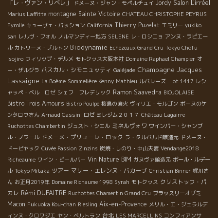
Salon L'irréel
「レ・ヴァン・リベレ」
Jordy
ドメーヌ・ジャン・モペルチュイ
montagne Sainte Victoire
Marius Laffitte
CHATEAU CHRISTOPHE PEYRUS
Thierry Puzelat
Eyrolle
キューヴェ・パッション
California
エミリー
yukiko
san
レルヴ・フォル
ノルマンディー地方
SELENE
レ・ロシニョ
アンヌ・ラピエー
Biodynamie
ル
カトリーヌ・ブルトン
Echezeaux Grand Cru
Tokyo Chofu
Isojiro
フィリップ・デルメ
モトクッス大阪本社
Domaine Raphael Champier
オ
Champagne Jacques
パスカル・シモニュッティ
ー・ザルジラ
Galéjade
Lassaigne
La Boème
Sommelière Kenny
Mathieu
ルバレーズ lot 1417
レシ
Ramon Saavedra
ャッペ・ベル ロゼ
シェフ フレデリック
BIOJOLAISE
Bistro Trois Amours
Bistro Poulpe
桜島の噴火
ヴィリエ・モルゴン
ボーヌのケ
ンタロウさん
Arnaud Cassini
ロゼ
ミレジム２０１７
Château Lagairre
ミネルヴォワ
Ruchottes Chambertin
ジュスト・シエル
ワインバー・シャンブ
ドメーヌ・プリューレ・ロック
ル・ノワール
ラ・タルバルド醸造元
ドメーヌ・
ドーピヤック
Cuvée Passion
Zinzins
炭焼・しのり・中山夫妻
Vendange2018
Vin Nature BIM
Richeaume
ワイン・ビールバー
ガヌヴァ醸造元
ポール・ルデー
ツアー
マリー・エレンヌ・バカーブ
ル
Tokyo Mitaka
Christian Binner
梶川さ
クリストッフ・パ
ん
お正月2019年
Domaine Richaume 1998 Syrah
モトクッス
Rémi DUFAITRE
カレ
Ruchottes Chamertin Grand Cru
ブラッスリーオザミ
Macon
Aix-en-Provence
Fukuoka Kou-chan
Riesling
メリル・エ・ジェラルデ
台北
ィンヌ・クロワジエ
ヤン・ベルトラン
LES MARCELLINS
コンフィアンサ