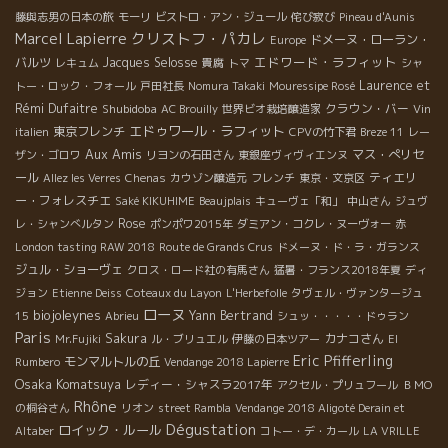
藤與志男の日本の旅
モーリ
ビストロ・アン・ジュール
侘び寂び
Pineau d'Aunis
Marcel Lapierre
クリストフ・パカレ
ドメーヌ・ローラン・
Europe
エドワード・ラフィット
バルツ
Jacques Selosse
レキュム
貴腐
トマ
シャ
Laurence et
トー・ロック・フォール
戸田社長
Nomura Takaki
Mouressipe Rosé
Rémi Dufaitre
Shubidoba
クラウン・バー
AC Brouilly
世界ビオ栽培醸造家
Vin
エドゥワール・ラフィット
東京フレンチ
italien
CPVの竹下君
Breze 11
レー
Aux Amis
マス・ぺリセ
ザン・ゴロワ
リヨンの石田さん
東銀座ヴィヴィエンヌ
ール
ティエリ
Allez les Verres
Chenas
カウゾン醸造元
フレンチ
東京・文京区
ー・フォレスチエ
Saké KIKUHIME
Beaujplais
キューヴェ「和」
中山さん
ジュヴ
Rose
レ・シャンべルタン
ポンポワ2015年
ダミアン・コクレ・ヌーヴォー
赤
London tasting RAW 2018
Route de Grands Crus
ドメーヌ・ド・ラ・ガランス
ジュル・ショーヴェ
クロス・ロード社の有馬さん
猛暑・フランス2018年夏
ディ
ジョン
Etienne Deiss
Coteaux du Layon
L'Herbefolle
タヴェル・ヴァンタージュ
ローヌ
biojoleynes
Yann Bertrand
15
Abrieu
シュッ・・・・・ドゥラン
Paris
Sakura
カナコさん
Mr.Fujiki
ル・ブリュエル
伊藤の日本ツアー
El
Eric Pfifferling
モンマルトルの丘
Rumbero
Vendange 2018 Lapierre
Osaka Komatsuya
レディー・シャスラ2017年
アクセル・プリュフール
ＢＭО
Rhône
の桐谷さん
リオン
street Rambla
Vendange 2018 Aligoté Derain et
Dégustation
ロイック・ルール
Altaber
コトー・デ・カール
LA VRILLE