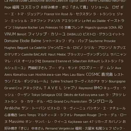
La Petite cuvée Cailloutine
Bistro Célestin
Eglise Saint Pierre
Château-Neuf-du-
コスミック
福岡
お好み焼き・きじ「さんて寛」
リショーム ロゼ
Pape
ギ
ー・エ・トマ・ジュリアン
France Vin Rosé
ル・セクスタン
ラ・トランシェ
ジャ
イーストラ
ン・ミッシェル・ステファン
アメリカ
アエラシオン
Le Pet au Diable
イン
AD
Stéphane Rocher
Les Prémices 16
京橋フレンチ
Higashi guinza SOYA
フィリップ・カリーユ
VINUM
Benoit
DABALLO
ビストロ・グランユイットゥ
Domaine Elodie Balme
シャトーヌッフ・デュ・パップ
Sauterne
Provoke
Hughes Beguet
シリル・アロンゾ
La Cadette
ジャンピエール・ロビノ
カプリエ
のマリオン
Camille BACAVE
Haut Medoc
ブラッスリーヴァンダンジュ
サバニャン
マレ・バス
オーリック社
Domaine Etienne et Sébastien Riffault
レストラン「ラ
クロズリー・デ・ムシ
Aux
ルシュミーユ」
門脇紀子さん
ブー・デュ・モンド
COSMIC
鹿児島
Amis Komatsu san
Hoshikawa-san
Mas Lau Blanc
レスト
Bourgogne
ラン「エル・ギンジョレール」
Sylère Trichard
サーヴィスのアナ
サン
BMO
ＴＡＶＥＬ
Grand Cru
シャブリ
アヌックさん
Raymond
キューヴェ・ウ
Décès de Katsuyama san
ッシュ・クーザン
Tokyo Setagaya
OSE
ラ・プラツ
レ
ラングロール
ストラン ラ・カサ・デル・ぺロ
Grand Cru Frankstein
Ardèche
サン・トーバン
ビストロ・ラ・ヴィーニュ
パシオン・エ・ナチュール
Pompon Rouge
心斎橋店
Sans Temps
マルティーヌ・ラフォレ
コート・デュ・ロー
Massimo
ヌ
オン・サンバ・レ・クイーユ
Kajikawa san
47 リカーズ
カバノン
お
好み焼き「きじ」
中本さん
Pernand Vergelesse
福岡・久留米
松尾シェフ
ピック・