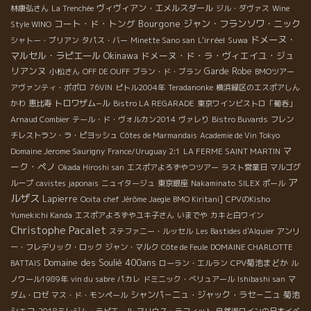
ヴィヴィアン・エメルスダール
林康弘さん
La Trenchée
ジル・ダヴァス
Wine
コート・ド・トング
Bourgone
ジャン・フランソワ・ニック
Style WINO
ドメーヌ・
L'irréel
シャトー・ブリアン
タパス・バー
Minette Sano san
Suwa
マルセル・ラピエール
Okinawa
ドメーヌ・ド・ラ・ヴィエイユ・ジュ
リアンヌ
Garde Robe
小松さん
OFF DE OUFF
ブラン・ド・ブラン
BMOツアー
アヴァンティ・ポポロ
76VIN
ピトル2004年
Teradanonke
横浜緑区のエスポアしん
トロワザム−ル
かわ
恵比寿
Bistro LA REGARADE
東京ワインビストロ「葡呑」
Arnaud Combier
テール・ド・ヴォルカン2014
ヴァレり
Bistro Buvards
フレン
チレストラン・ラ・ピヨッシュ
Côtes de Marmandais
Academie de Vin Tokyo
マ
Domaine Jerome Saurigny
France/Uruguay 2:1
LA FERME SAINT MARTIN
ーク・ペノ
Okada Hiroshi san
エスポアよろずやつツアー
ラスト営業日
マルゴグ
ア
ループ
cavistes japonais
ニュイタージュ
東京銀座
Nakaminato
SILEX
ポール
ルザス
Lapierre
Ooita
chef Jérôme Jaegle
BMO Kiritani]
CPVのKisho
Yumekichi Kanda
エスポアよろずやユキ子さん
いまでや
カキと白ワイン
Christophe Pacalet
ステファニー・ルッセル
Les Bastides d'Alquier
アンリ
ー・フレデリック・ロック
ジャン・マルク
Côte de Feule
DOMAINE CHARLOTTE
Domaine des Soulié 400ans
CPV菊池まどか
BATTAIS
ローラン・エルラン
ル
ノワール1989年
vin du sabre
パカレ
ドミニック・べリュアール
Ishibashi san
マ
シャンパ－ニュ・ジャック・ラセ－ニュ
菊池
ダム・ロゼ
マス・ド・モンペール
シェフ