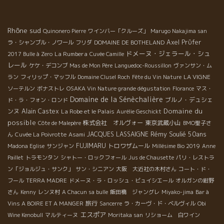
Rhône sud
Quinonero Pierre
ワインバー「クルーズ」
Marugo Nakajima san
Axel Prϋfer
ラ・シャンブル・ノワール
フリダ
DOMAINE DE BOTHELAND
ドメーヌ・ジェラール・シュ
La Rumbera
2017 Bulle à Zero
Cuvée Camille
レール
ケケ・デコンブ
Mas de Mon Père
Languedoc-Roussillon
ヴァンサン・ム
LA VIGNE
ラン
フィリップ・マッフル
Domaine Clusel Roch
Fête du Vin Nature
ソーテルン
ボナストレ
OSAKA Vin Nature grande dégustation
Florance
マス・
Domaine de la Sénèchalière
ブルノ・デュシェ
ド・ラ・フォン・ロンド
Domaine du
ンヌ
Alain Castex
La Robe et le Palais
Aurélie Geschickt
possible
株式会社 オルヴォー
東京武蔵小山
Côte de Malepère
BMO聖子さ
Rémy Soulié 50ans
JACQUES LASSAIGNE
ん
Cuvée La Poivrotte
Asami
FUJIMARU
トロワザムール
Madona Eglise
サンジャン
Millésime Bio 2019
Anne
Paillet
トラモンタン
シャトー・ロックフォール
Jus de Chausette
パリ・レストラ
ン「ジョルジュ・サンク」
サン・シニアン
大阪 大近社の木村さん
コート・ド・
フール
TERRA MADRE
ドメーヌ・ラ・ロッシュ・ビュイシエール
オルガンの紺野
さん
Kenny
レンヌ村
A Chacun sa bulle
飯田橋 ジャングレ
Miyako-jima
Bar à
旅行
Vins A BOIRE ET A MANGER
Sancerre
ラ・カーヴ・ド・ベルヴィル
Obi
エスポア
Wine Kenobull
マルティーヌ
Moritaka san
リショーム 白ワイン