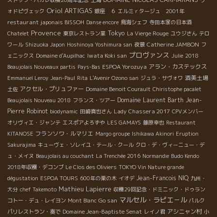
ストッフ・パカレ収穫20周年記念
上海
ヴ
Oriol ARTIGAS
ォドピヴェック
銀座 ６
エルミｒタージュ 2001年
restaurant japonais BISSOH
Danse encore
鳥海シェフ
寺田本家の日本酒
Provence
Tokyo
Chatelet
東京レストラン業
La Vierge Rouge
ユウジさん
テロ
Catherine JAMBON
ワール
Shizuoka Japon
Hoshinoya Yoshimura san
夜景
フ
プロヴァンス
Iwata Koki san
ェニックス
Domaine d'Aupilhac
Julie
2018
ESPOA Yorozuya
アラン・カステックス
Beaujolais Nouveaux partis
Pays-Bas
酒美土場
Emmanuel Leroy
Jean-Paul
Rita
L'Avenir Ozono san
ジュラ・サヴォワ
アクセル・プリュファー
土佐
Domaine Benoit Courault
Chiristophe pacalet
Domaine Laurent Barth
Jean-
Beaujolais Nouveau 2018
フランス・ツアー
Pierre Robinot
Lady Chassera 2017
biodynamic
田崎真也さん
CPVメンバー
オリヴィエ・ジャンテ
エスポアよろずや
LES GAMAYS
藤原幸也
Restaurant
フランソワ・ルマリエ
KITANOSE
Margo groupe
Ishikawa Akinori
Eruption
Sakurajima
キューヴェ・ソレイユ・テール・クール
クロ・デ・ヴィーニュー・デ
ュ・メイヌ
Beaujolais au couchant
La Trenchée 2016
Normandie
Budo Kendo
2018年収穫・デコンブ
Le Clos des Oliviers
TOKYO Vin Nature grande
Jean-Francois NIQ
dégustation
ESPOA TOURS
600年の栗の木
イオデ
九州・
Mathieu Lapierre
大分
chef Takemoto
収穫29回記念・ドミニック・ドゥラン
マルセル・ラピエ－ル
Go san
コトー・デュ・レイヨン
Mont Blanc
パルク
Domaine Jean-Baptiste Senat
アシニャン村
パリレストラン・奏で
レイノ君
小