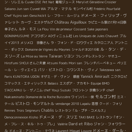
ン・リレエル
Cuvée OSE
Pet Nat
葡萄ジュース
Meryl et Géraldine Croizier
アルマ・マテル
Sakano Jun san
Cuveé WA
モンペイル村
Frédéric Pourtalié
ドメーヌ・フィリップ・ヴ
Geschickt
Chef Yujiro san
レ・フラー・ルージュ
ァレット
Château Aiguilloux
カーヴ・エステザルグ
ラピエール家の7月14日祭
ルネ・モス
幸子さん
La Flou
Vin de primeur
Cossard
Sake japonais
GONINMUSUME
アコワボン
ADヴィニュム社
Les Uniques de Jules Chauvet
ブル
イイ2013
メリメロ 宗像さん
ラ・フォン・ド・ロりヴィエ
カタロニア人
アントニ
ル・タン・デ・
ー・ギックス
Domaine de Vignes du Maynes
シャルドネ2016年
スリーズ
Taiwan
リヨン
La Mise au Verre
フレンチレストラン・ヤオユー
Hirofumi SHOJI さんご夫妻
Atsumi Foods Mori san
フレンチバーベキュー
ペリエ
パリ・ビストロ・コワンスト・ヴィノ
ール・レ・ヴィエイユ
Takezawa san
Yannick Amirault
Paris KUNITORA UDON
オザミ・デ・ヴァン 銀座
ニクタロピ
コマックス・エティリックス
Babass
エスポア・ ナカモト
Equipe BMO
chef
S'ACCAPAU
レ・ザノ二ム
chef Youji Suzuki
フロントン
京橋ランチ
モルゴン村
Nakaminato
Domaine de la Roche Buissière
ワインバー・俊
ミス・
ビストロ・モンマルトル
テール
vendange 2018 Lapalu
思想
クード・フォリ
Chablis
Rennes
Trois Seigneurs
レストラン「ル・プチ・コメルス」
ドメーヌ・デ・スリエ
Oenoconnexion Kisho
TAKI BAKE
レストラン「オン・
Dard et Ribo
ジャン・フォワラー
メ・フレ・ス・キル・トゥ・プレ」
Valérie
ドメーヌ・ダール・
ル
ドメーヌ・アント二ー・テヴネ
Laurent Miquel
Louvre