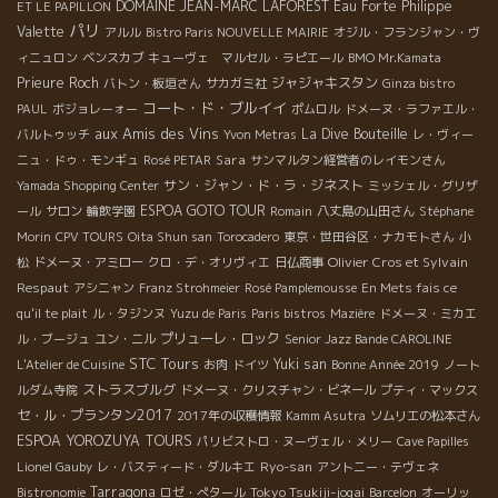
DOMAINE JEAN-MARC LAFOREST
Eau Forte
Philippe
ET LE PAPILLON
パリ
Valette
アルル
Bistro Paris NOUVELLE MAIRIE
オジル・フランジャン・ヴ
ィニュロン
ベンスカブ
キューヴェ マルセル・ラピエール
BMO Mr.Kamata
Prieure Roch
ジャジャキスタン
バトン・板垣さん
サカガミ社
Ginza bistro
コート・ド・ブルイイ
PAUL
ボジョレーォー
ポムロル
ドメーヌ・ラファエル・
aux Amis des Vins
La Dive Bouteille
バルトゥッチ
Yvon Metras
レ・ヴィー
Sara
ニュ・ドゥ・モンギュ
Rosé PETAR
サンマルタン経営者のレイモンさん
サン・ジャン・ド・ラ・ジネスト
Yamada Shopping Center
ミッシェル・グリザ
ESPOA GOTO TOUR
ール
サロン
輪飲学園
Romain
八丈島の山田さん
Stéphane
Morin
CPV TOURS
Oita Shun san
Torocadero
東京・世田谷区・ナカモトさん
小
Olivier Cros et Sylvain
松
ドメーヌ・アミロー
クロ・デ・オリヴィエ
日仏商事
Respaut
アシニャン
Franz Strohmeier
Rosé Pamplemousse
En Mets fais ce
qu'il te plait
ル・タジンヌ
Yuzu de Paris
Paris bistros
Mazière
ドメーヌ・ミカエ
プリューレ・ロック
ル・ブージュ
ユン・ニル
Senior Jazz Bande CAROLINE
STC Tours
Yuki san
L'Atelier de Cuisine
お肉
ドイツ
Bonne Année 2019
ノート
ストラスブルグ
ルダム寺院
ドメーヌ・クリスチャン・ビネール
プティ・マックス
セ・ル・プランタン2017
2017年の収穫情報
Kamm Asutra
ソムリエの松本さん
ESPOA YOROZUYA TOURS
パリビストロ・ヌーヴェル・メリー
Cave Papilles
Ryo-san
Lionel Gauby
レ・バスティード・ダルキエ
アントニー・テヴェネ
Tarragona
Tokyo Tsukiji-jogai
Bistronomie
ロゼ・ぺタール
Barcelon
オーリッ