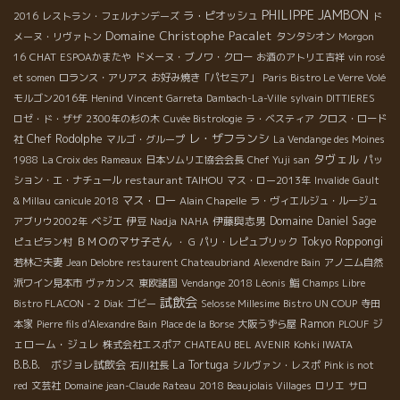
PHILIPPE JAMBON
ラ・ピオッシュ
2016
レストラン・フェルナンデーズ
ド
Domaine Christophe Pacalet
メーヌ・リヴァトン
タンタシオン
Morgon
CHAT
16
ESPOAかまたや
ドメーヌ・ブノワ・クロー
お酒のアトリエ吉祥
vin rosé
et somen
ロランス・アリアス
お好み焼き「パセミア」
Paris Bistro Le Verre Volé
モルゴン2016年
Henind
Vincent Garreta
Dambach-La-Ville
sylvain DITTIERES
ロゼ・ド・ザザ
2300年の杉の木
Cuvée Bistrologie
ラ・ベスティア
クロス・ロード
レ・ザフランシ
Chef Rodolphe
社
マルゴ・グループ
La Vendange des Moines
タヴェル
1988
La Croix des Rameaux
日本ソムリエ協会会長
Chef Yuji san
パッ
restaurant TAIHOU
ション・エ・ナチュール
マス・ロー2013年
Invalide
Gault
マス・ロー
& Millau
canicule 2018
Alain Chapelle
ラ・ヴィエルジュ・ルージュ
ベジエ
伊藤與志男
Domaine Daniel Sage
アブリウ2002年
伊豆
Nadja
NAHA
ＢＭＯのマサ子さん
Tokyo Roppongi
ピュピラン村
・ G
パリ・レピュブリック
若林ご夫妻
Jean Delobre
restaurent Chateaubriand
Alexendre Bain
アノニム自然
派ワイン見本市
ヴァカンス
東欧諸国
Vendange 2018 Léonis
鮨
Champs Libre
試飲会
Bistro FLACON - 2
Diak
ゴビー
Selosse Millesime
Bistro UN COUP
寺田
Ramon
ジ
本家
Pierre fils d'Alexandre Bain
Place de la Borse
大阪うずら屋
PLOUF
ェローム・ジュレ
株式会社エスポア
CHATEAU BEL AVENIR
Kohki IWATA
B.B.B. ボジョレ試飲会
La Tortuga
石川社長
シルヴァン・レスポ
Pink is not
red
文芸社
Domaine jean-Claude Rateau
2018 Beaujolais Villages
ロリエ
サロ