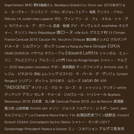
Importateur BMO
野村高城さん
Bordeaux Grand Cru
Shun san
2018年ボジョ
レ・ヌーヴォー・クリストフ・パカレ
ボジョレフェアー
有馬
クリスト・パカレ
Fête du 14 Juillet chez Lapierre
ガロ・ヴァン
アン・メ・フェ・スキル・トゥ・プ
レ
セパラメール・ア・ボワール
武道・剣道
デビ・ディヴェルス
Anathème
オルヴ
南ローヌ
グラエナ村
ォー、オリゾン
Paris République
ville Asti
St Chinian
France Canicule 2018
Cauzon
Mr. Yasuhiro Shibuya
飯田橋メリメロ
マルマンド
Groupe ESPOA
ドメーヌ・シルヴァン・ボック
Cuvee Le Rang du Merle
Edouard Laffitte
YANN DURIEUX
イザベル
オクトーブル
シャンボル・ミュー
ジニ・プルミエクリュ
ブルゴーニュの門
Clos du Rouge Gorges
シャトー・マルゴ
ー
2020 beaujolais nouveaux
チボー
酒本商店
チーズフォンデュ
Antoine Joly
ミ
レジム・ビオ2019
浜松
ムレシップ
ビストロ・ラ・パール・デ・ザンジュ
Syivain
salon de vin
Respaut
リリアン・ボッシュ
2018年ラ・ルミーズ
''INDIGENES''
オリヴィエ・クロ
ラ・ローズ・キ・トゥッシュ
マリオン
white
アラン
Bojolais
ディアック
セレネ・ドメーヌ・シルヴェール・トリシャール
Nouveaux 2018
日本酒 五人娘
Canicule France 2018
Jus de Raisins
居酒屋・
風ら坊
山田恭路
Yoshiki san
メゾン・ジョンヌ
シルヴァン・レスポー
Saint Jean
La Chambre Noire Paris 11e
台湾自然派ワイン試飲会
カルフォルニア
Vincent
Girault
OSAKA Shinsaibashi bistro
Daikin
シャトー・カンボン2017
Président Nomura Unison
アルザス見本市
Dynamitage
エノ・コネクション