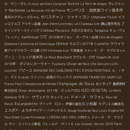
ル・ケニーさん
Si nous parlions Carignan
Bistrot La Part de Anges
ガレジャッ
Narbonne
モンペリエ・自然派ワイン見本市
ド
La Revue du Vin de France
セバスチャン・シャティヨン
Stéphane Tissot
長女のマドレーヌちゃん
ビス
トロマルゴ
アラモン品種
Jean-Piere Cointreau
Le Chameau Ivre
勝山晋作死去
ブ
ラインドテースティング
Château Plaisance
大近の久米さん
Taragona
キューヴェ
STC
「レッド」
Kaefferkopf
2018年ボジョレ・ヌーヴォー出荷
Clos de Vougeot
サヴォワ
Domaine Catherine et Dominique DERAIN
モルゴン2017年
Cueillette
新アイデアのブース位置
CPV Ishikawa kun
大榮産業
ドメーヌ・デ・サブロネット
ヴィニ・シュッド見本市
La Noue Blanchard
タヴェル・ロゼ
Kagami de Jura
2018年・ボジョレヌーヴォー
Olivier de Nice
Fujiwara
Ota Daisuke sushi
プピーユ
cuisinier
DOMAINE DES SABLONNETTES
ESPOA MORITAKA
ル・ｒタ
ン・デメ
9 caves
ワインバー店長のアレックス
DOMAINE FRANCOIS SAINT-LO
Champagne de Sousa
France Foot Championne de Monde
北イタリア
豊通食料
H2O VEGETAL
株式会社
Olivar
philosophie
2017年 ビュルアゼロ
Le Petit
ドメーヌ・ラフォレ
ラモン・サヴェドラ
Domaine
キュイエット
Pour de
Escarpolette
小松屋
Raisin
プイッチ・ロドー
伊藤の誕生日
カプリエル醸造元
エスポア・よろずやツアー
ハヤリテラス
Rouge Feuille de Paul Louis Eugène 94
Paul Gillet
Cuvee Printemps
L'OPERA DES VINS
川村さん
ドメーヌ・デ・ザミエ
ル
サン・ミッシェル教会
フェールド・サン１６
Les Grands Verres 2018 Paris