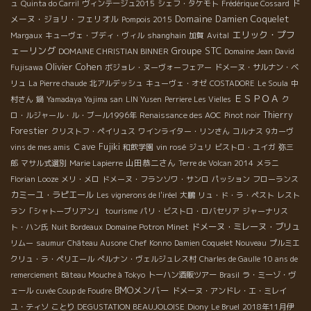
ド
ュ
Quinta do Carril
ヴィンテージュ2015
シェフ・タケモト
Frédérique Cossard
Domaine Damien Coquelet
メーヌ・ジョリ・フェリオル
Pompois 2015
エリック・プフ
Margaux
キューヴェ・ブディ・ヴィル
shanghain
加賀
Avital
ェーリング
Groupe STC
DOMAINE CHRISTIAN BINNER
Domaine Jean David
Olivier Cohen
Fujisawa
ボジョレ・ヌーヴォーフェアー
ドメーヌ・サルナン・ベ
リュ
La Pierre chaude
北アルデッシュ
キューヴェ・オゼ
COSTADORE
Le Soula
中
ＥＳＰＯＡ
村さん
鍋
Yamadaya Yajima san
LIN Yusen
Perriere Les Vielles
ク
Thierry
ロ・ルジャール・ル・ブール1996年
Renaissance des AOC
Pinot noir
Forestier
クリストフ・ペイリュス
ワインライター・リンさん
コルナス
9カーヴ
Ｃave Fujiki
vins de mes amis
和飲学園
vin rosé
ジュリ
ビストロ・ユイガ
弥三
山田恭二さん
郎
マサル式選別
Marie Lapierre
Terre de Volcan 2014
メラニ
Florian Looze
メリ・メロ
ドメーヌ・フランソワ・サンロ
パッション
フローランス
カミーユ・ラピエール
Les vignerons de l'iréel
大鵬
リュ・ド・ラ・ペスト
レスト
ラン「シャトーブリアン」
tourisme
パリ・ビストロ・ロバセリア
ジャーナリス
ドメーヌ・ミレーヌ・ブリュ
ト・ハン氏
Nuit Bordeaux
Domaine Potron Minet
リムー
saumur
Château Ausone
Chef Konno
Damien Coquelet Nouveau
プルミエ
クリュ・ラ・ペリエール
ぺルナン・ヴェルジュレス村
Charles de Gaulle
10 ans de
remerciement
Bâteau Mouche à Tokyo
トーハン酒販ツアー
Brasil
ラ・ミーゾ・ヴ
BMOメンバー
ェール
cuvée Coup de Foudre
ドメーヌ・アンドレ・エ・ミレイ
ユ・ティソ
ことり
DEGUSTATION BEAUJOLOISE
Diony
Le Bruel
2018年11月伊