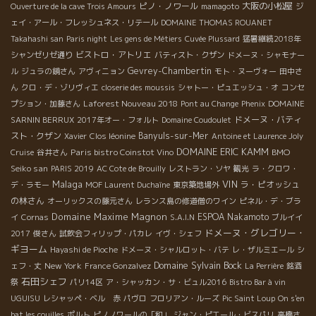
ピノ・ノワール
大阪の小松屋
Ouverture de la cave Trois Amours
mamagoto
ジ
ェイ・アール・フレッシュネス・リテール
DOMAINE THOMAS ROUANET
Takahashi san
Paris night
Les gens de Métiers
Cuvée Plussard
猛暑継続2018年
ビストロ・アトリエ
シャンゼリゼ通り
バティスト・クザン
ドメーヌ・シャモナー
Gevrey-Chambertin
ル
ジュラの鏡さん
アヴィニョン
モト・ヌーヴォー
田中さ
ん
クロ・デ・ゾリヴィエ
closerie des moussis
シャトー・ピュエッシュ・オ
コンセ
Laforest Nouveau 2018
プション・加藤さん
Pont au Change
Phenix
DOMAINE
ドメーヌ・バティ
SARNIN BERRUX
2017年オー・フォルト
Domaine Coudoulet
スト・クザン
Banyuls-sur-Mer
Xavier
Clos léonine
Antoine et Laurence Joly
DOMAINE ERIC KAMM
Paris bistro Coinstot Vino
BMO
Cruise
谷井さん
Seiko san
PARIS 2019
AC Cote de Brouilly
レストラン・ソヤ
観光
ラ・クロワ・
Malaga
VIN
ラ・ピオッシュ
デ・ラモー
MOF Laurent Duchaîne
東京築地場外
の林さん
オーリックスの藤元さん
レランス島の修道僧のワイン
ピネル・デ・ブラ
Domaine Maxime Magnon
ESPOA Nakamoto
イ
Cornas
S.A.I.N
ブルイイ
ドメーヌ・グレゴリー・
2017
俊さん
試飲会フィリップ・パカレ
イヴ・シェフ
ギヨーム
Hayashi de Pioche
ドメーヌ・シャルロット・バテ
レ・ザルミエール
シ
Domaine Sylvain Bock
New York
ェフ・丈
France Gonzalvez
La Perrière
銘酒
石田シェフ
祭
パリ14区
ア・シャッカン・サ・ビュル2016
Bistro Bar à vin
UGUISU
レシャッペ・ベル 赤
パヴロ
フロリアン・ルーズ
Pic Saint Loup
On s'en
bat les couilles
ポルト
ピノノワールの「和」
ジャン・ピエール・ビスパリ
高橋さ