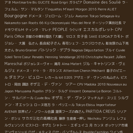
Domaine des Soulié
アネ
Montmartre Bis
GUCITE
Rosé Grigri
ガラピア
ラ・
フェルム・サン・マルタン
T'inquiètes M'man!
Morgon 2016
Pierre ALIET
Bourgogne
ドメーヌ・ジェローム・ジュレ
Aveyron
Tokyo Setagaya-ku
Roots 66
Nakamoto san
Kiji Okonomiyaki
Mas del Périé
オーリック濱田社長
マ
PEOPLE
エスカルポレット
CPV
ドモワゼルＭ
ティンタ・マレナ
うぐいす
Paris Office
女子会
ESPOAナカモト
京都の中華料理店「大鵬」
セロス
SAKE
ボ
長由紀子さん
ジョレ・
大園 弘さん
寿司シェフ・ユウジロウさん
彫刻家の山下亮
パトリック・デプラ
太さん
Bruno Granier
Nagoya Dégustation
ブルイ
Cuvée
Julien
Soleil Terre Coeur
Penedès
Henning
Venddange 2018 Christophe Pacalet
Mareschal
ジル・キャトリンヌ・ヴェ
ボジョレヌーヴォー
満月
Alma Matert
ルジェ
ドメーヌ・ドゥ・ラ・ガランス
Attention Chenin Méchant
息子のピエー
ダミアン・ビュロー
ル
レカール lot 0205
アザミ・デ・ヴァンの丸山さん
ビス
オザミ・デ・ヴァン ツアー
トロ・岡田
諏訪
CPV Madoka
2018 Nouveaux au
Japon
Maruyama
Pupillin
グラン・ラルグ
Vincent
Domaine Le Boiron
コルト
オザミ・デ・ヴァン
サルバドール
シルヴ
ン・
Cuvée Bou
マッチルド・スリエ
ァン・オエッシュ
Tokyo Ebisu
Importateur
ローヌ地方
ラ・ペリエール
PARTIDA CREUS
AVENIR
世界ピノ・ノワール会議
渥美フーズの森さん
リリア
サカガミ社の高橋社長
ン・ボシェ
藤原
生産者一押し
Washoku
アンジュ
レフェ
シャトー・エギュイユ
ルヴェソンス
ビストロ・オザミ
月
カンヌ
ボッケリア市場
アンヴァリッド
ロゼ・メティス
ロセ・パンプルムス
Poulille Castillon
ワイン作