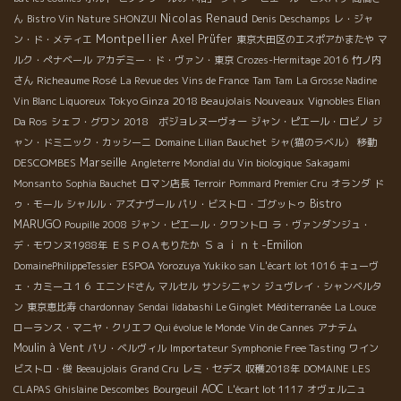
Nicolas Renaud
ん
Bistro Vin Nature SHONZUI
Denis Deschamps
レ・ジャ
Montpellier
Axel Prüfer
ン・ド・メティエ
東京大田区のエスポアかまたや
マ
ルク・ぺナベール
アカデミー・ド・ヴァン・東京
Crozes-Hermitage 2016
竹ノ内
Richeaume Rosé
さん
La Revue des Vins de France
Tam Tam
La Grosse Nadine
Tokyo Ginza
2018 Beaujolais Nouveaux
Vin Blanc Liquoreux
Vignobles Elian
Da Ros
シェフ・グワン
2018 ボジョレヌーヴォー
ジャン・ピエール・ロビノ
ジ
ャン・ドミニック・カッシーニ
Domaine Lilian Bauchet
シャ(猫のラベル）
移動
DESCOMBES
Marseille
Angleterre
Mondial du Vin biologique
Sakagami
Monsanto
Sophia Bauchet
ロマン店長
Terroir
Pommard Premier Cru
オランダ
ド
Bistro
ゥ・モール
シャルル・アズナヴール
パリ・ビストロ・ゴグットゥ
MARUGO
Poupille 2008
ジャン・ピエール・クワントロ
ラ・ヴァンダンジュ・
Ｓａｉｎｔ-Emilion
デ・モワンヌ1988年
ＥＳＰＯＡもりたか
DomainePhilippeTessier
ESPOA Yorozuya Yukiko san
L'écart lot 1016
キューヴ
ェ・カミーユ１６
エニンドさん
マルセル
サンシニャン
ジュヴレイ・シャンベルタ
ン
東京恵比寿
chardonnay
Sendai
Iidabashi Le Ginglet
Méditerranée
La Louce
ローランス・マニヤ・クリエフ
Qui évolue le Monde
Vin de Cannes
アナテム
Moulin à Vent
パリ・ベルヴィル
Importateur Symphonie Free Tasting
ワイン
ビストロ・俊
Beeaujolais
Grand Cru
レミ・セデス
収穫2018年
DOMAINE LES
AOC
CLAPAS
Ghislaine Descombes
Bourgeuil
L'écart lot 1117
オヴェルニュ