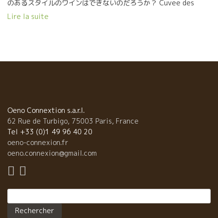
のあるスタイルのワインはできないのだろうか？ Cuvee des
Fous, ★ガメ品種を超遅摘みで超完熟させて収穫・醸造したらどう
Lire la suite
なるのだろう？ Cuvee Le Rang du Merle ★果実味タップリで、
ブルゴーニュのような上品さだすにはどうしたらよいか？ La
Croix des Rameaux, ★ガメ品種をアンフォラで醸造したらどうな
るのだろう？ Alma Matert ★スート体に沁み込んでいくような
ワインにするにはどうしたらいいのか？ Tentation ★限りなく水
に近い透明感のあるワインはできないのだろうか？ L’eau forte
ジャン・クロード・ラパリュには、自分の疑問に答えるワインを
栽培・醸造を駆使して、試作、検証を繰り返して、同じガメ品種
で全く違うスタイルのワインを生み出していった。 これがジャン
Oeno Connextion s.a.r.l.
クロード・ラパリュの凄いところだ。 最初から自然派グループに
62 Rue de Turbigo, 75003 Paris, France
属していたいたら、こんなワインは造らなかっただろう。 これが
Tel +33 (0)1 49 96 40 20
ジャン・クロード・ラパリュの独自性を造りあげた。 我々に、ガ
oeno-connexion.fr
メ品種の多様な側面,可能性を表現して、楽しませてくれている。
oeno.connexion@gmail.com
Rechercher :