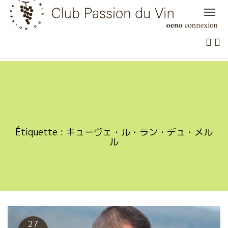
Skip
to
content
Étiquette :
キューヴェ・ル・ラン・デュ・メル
ル
27