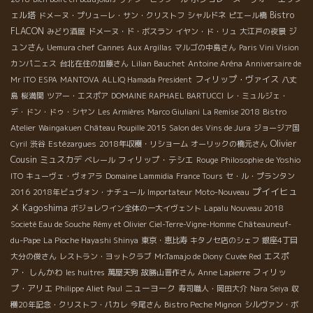
ェル塔
Bistro
ドメーヌ・プリューレ・サン・クリストフ
シャルドネ
ピエール橋
FLACON
ジ
みどり酒屋
ドメーヌ・ド・ボスラン
イヤン・ド・リュ
大江戸の夜景
ュンさん
Uemura chef
Cannes
Aux Argillas
マルゴの中島さん
Paris Vini Vision
カンパニェス
台北在住の加藤さん
Lilian Bauchet
Antoine Aréna
Anniversaire de
フィリップ・ヴァイス
Mr ITO
ESPA
MANTOVA
ALLIQ Hamada President
八丈
島
桜満開
ツアー・エスポア
DOMAINE RAPHAEL BARTUCCI
レ・ミュルジェ・
デ・ドン・ドゥ・シヤン
Les Armières
Marco Giuliani
La Remise 2018
Bistro
Atelier
Waingakuen
Château Poupille 2015
Salon des Vins de Jura
ジョージア国
Olivier
Cyril
渋谷
Estézargues
2018年収穫・リショーム
オーリックの橋元さん
Cousin
ミュスカデ
フィリップ・テシエ
ベレール
Rouge
Philosophie de Yoshio
ITO
キューヴェ・ヴォアラ
Domaine Lammidia
France Tours
セ・ル・プランタン
プイイヒュ
2016
2018年ビュヴォン・ナチュール
Importateur
Moto-Nouveau
メ
Kagoshima
ボジョレワイン全体の一大イヴェント
Lapalu Nouveau 2018
Societé Eau de Souche
Rémy et Olivier
Ciel-Terre-Vigne-Homme
Châteauneuf-
du-Pape
La Pioche Hayashi Shinya
東京・恵比寿
キタノセ店のシェフ
銀座4丁目
エスポ
大分の俊さん
レストラン・ヨットクラブ
Mr.Tamajo de Diony
Cuvée Red
ア・ しんかわ
フィリッ
les huitres
萬屋天狗
故勝山晋作さん
Anne Lapierre
プ・アリエ
ニューヨーク
Philippe Aliet
Paul
寿司職人・岡田大介
Nara Seiya
収
穫20年記念・クリストフ・パカレ
今尾さん
Bistro Peche Mignon
シルヴァン・ボ