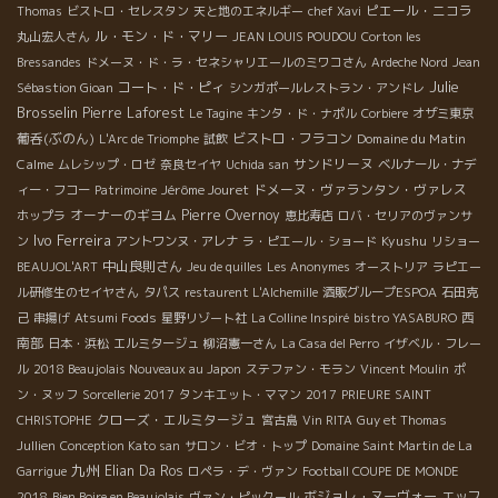
ピエール・ニコラ
Thomas
ビストロ・セレスタン
天と地のエネルギー
chef Xavi
ル・モン・ド・マリー
丸山宏人さん
JEAN LOUIS POUDOU
Corton les
Bressandes
ドメーヌ・ド・ラ・セネシャリエールのミワコさん
Ardeche Nord
Jean
Julie
コート・ド・ピィ
Sébastion Gioan
シンガポールレストラン・アンドレ
Brosselin
Pierre Laforest
Le Tagine
キンタ・ド・ナポル
Corbiere
オザミ東京
葡呑(ぶのん)
ビストロ・フラコン
Domaine du Matin
L'Arc de Triomphe
試飲
Calme
サンドリーヌ
ムレシップ・ロゼ
奈良セイヤ
Uchida san
ベルナール・ナデ
Jérôme Jouret
ドメーヌ・ヴァランタン・ヴァレス
ィー・フコー
Patrimoine
オーナーのギヨム
Pierre Overnoy
ホップラ
恵比寿店
ロバ・セリアのヴァンサ
Ivo Ferreira
Kyushu
ン
アントワンヌ・アレナ
ラ・ピエール・ショード
リショー
中山良則さん
BEAUJOL'ART
Jeu de quilles
Les Anonymes
オーストリア
ラピエー
ル研修生のセイヤさん
タパス
restaurent L'Alchemille
酒販グループESPOA
石田克
西
己
串揚げ
Atsumi Foods
星野リゾート社
La Colline Inspiré
bistro YASABURO
南部
日本・浜松
エルミタージュ
柳沼憲一さん
La Casa del Perro
イザベル・フレー
ル
2018 Beaujolais Nouveaux au Japon
ステファン・モラン
Vincent Moulin
ポ
ン・ヌッフ
Sorcellerie 2017
タンキエット・ママン
2017
PRIEURE SAINT
クローズ・エルミタージュ
CHRISTOPHE
宮古島
Vin RITA
Guy et Thomas
Jullien
Conception Kato san
サロン・ビオ・トップ
Domaine Saint Martin de La
九州
Elian Da Ros
Garrigue
ロペラ・デ・ヴァン
Football COUPE DE MONDE
ボジョレ・ヌーヴォー
エッフ
2018
Bien Boire en Beaujolais
ヴァン・ピックール