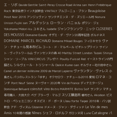
エ・リボ
Davide Gentile
Saint-Peray
Crosse Road Arima san
Henri Frédérique
Beaujoloise
Roch
東京自然ワイン大試飲会
VINITALY
ブルゴーニュ・ブラン
Pinot Noir 2016
アンジュヴァン
サンテチエンヌ・デ・ズリエール村
Nonura
アルデッシュ
ローラン・バニョル
Unison Fujiki san
ポワン・ジェ
ユキさん
ジャンフランソワ・ニック
CLOSERIES
Yokohama Midori-ku
Isabelle
DES MOUSSIS
Domaine Gauby
オザミ・デ・ヴァン20周年記念
ボルドネス
DOMAINE MARCEL RICHAUD
ヴァ
Domaine Mikael Bouges
フィロキセラ
ン・ナチュール見本市ビム
コート・ド・マルペール
ビオトップワイン
サイン
ト・ヴィクトワール山
ヴァンセンヌの森
40 Maltby Street London
Tazaki Shinya
シャン・リーブル
VINI CIRCUS
ブレゼ11
Pouilly-Fuissé
Red
イーストラインの門
シルヴェール・トリシャール
脇さん
Daikin Kume-san
オルヴォー社の田中さん
ヴァランタン・ヴァレス
Camel
un dernier millésime 2009 de Marcel Lapierre
小
ロマネ・コ
島さん
パリのレストラン「ゆず」
オクセロワ・ナチュール2016
愛知
ンチ
Seine
Pont Neuf
ヌーヴォー 2020年
Vin de France
ディナミタージュ
coinstot vino
Dominique Belluard
Bistro MARMITE
Bistro Soif
サンタン
マチュ
スリエ醸造所
寿司職人・大田大介
ペグ
ブラーヴ・マルゴ
植村さん
Akoibon
ビス
Taipei
トロ・ペシェミニヨン
オスピス・ド・ボーヌ
L'eau forte
2018年・パリ試
Le Vin de mes
飲会
アド・ヴィヌム
Cézanne
ドメーヌ・ジャン・ダヴィッド
Amis
Catalogne
Nîmes
シェフ・ロドルフ
10年間の感謝
ガロンヌ河
Lune
パ