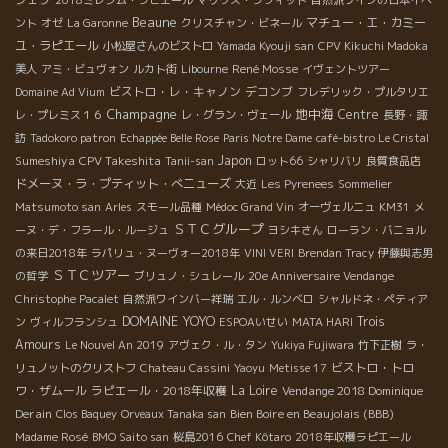
2018ミレジム・ラピエール
マリウス・ラフィット
自然派ワインの日本イベ
Beaune
マチュー・エ・カミー
ント
オゼ
La Garonne
クリスチャン・ビネール
ユ・ラピエール
小松屋さんのビストロ
Yamada Kyouji san
CPV Kikuchi Madoka
René Mosse
美人
アミ・ビュヴォン
ルカト街
Libourne
イヴェントツアー
ビストロ・レ・キャノン
デコンブ
Domaine Ad Vium
フレデリック・プルタリエ
Champagne
地中海
Centre
レ・プレミス１６
レ・グラン・ヴェール
長野・諏
訪
Tadokoro patron
Echappée Belle Rose
Paris Notre Dame
café-bistro Le Cristal
Sumeshiya
CPV Takeshita
Japon
Tanii-san
ロット66
シャリバリ
良質食品店
ドメーヌ・ラ・プティット・べニューズ
大近
Les Pyrenees
Sommelier
Matsumoto san
Arles
スモール品種
Médoc Grand Vin
オーヴェルニュ
KM31
メ
ＳＴＣグループ
ーヌ・デ・フラール・ルージュ
ヨシキさん
ローラン・バニョル
の来日2018年
ラパリュ・ヌーヴォー2018年
VINI VERI
Brendan Tracy
伊藤與志男
ＳＴＣツアー
の哲学
ブリュノ・シュレール
20e Anniversaire Vendange
Christophe Pacalet
自然派ワインバー祥瑞
エル・ルンベロ
シャルドネ・ペティア
DOMAINE YOYO
Trois
ン
ヴィルフランシュ
ESPOAいせい
MATA HARI
Amours
Le Nouvel An 2019
アヴェク・ル・タン
Yukiya Fujiwara
竹下正樹
ラ・
ビストロ・トロ
リュノットのクリストフ
Chateau Cassini
Yaoyu
Metisse 17
ワ・ザムール
ラピエール・2018年収穫
La Loire
Vendange 2018 Dominique
Derain
Bien Boire en Beaujolais (BBB)
Clos Baquey
Orveaux Tanaka san
Madame Rosé
BMO Saito san
桜島2016
Chef Kôtaro
2018年収穫ラピエール