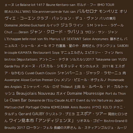
ェーヌ
Le Balaise lot 1417
Baune Kentaro-san
ガルド・フー
BMO TOUR
バルセロナ
モンペリエ
オリ
BEAUJ'ALL'WINS
50e anniversaire de Yuki san
ヴィエ・コーエン
クラブ・パッション・デュ・ヴァン
パリの葉月
ジュラ
Domaine Jérôme Guichard
ルイック
ワイン ＳＭ
シャトー・ラゲール
ジャン・クロード・ラパリュ
Chut ......Derain
サロン・サン・ジャン
L'Echappee belle rosé
son fils Marius
LE SEXTANT
Salon Anonymes
藤木さん
バ
ニュルス・シュール・メール
オフ
竹富島・星のや・吉村さん
グランクリュ
SABORI
le couple KAMATA
Restaurant Soya
マニュエルさん
エピスリー・フィン
Paris
YUZU
bistros Dégustations
アントニー・テヴネ
ソルスルリ2017
Takayama san
ドメーヌ・パスカル・シモヌッティ
Garde Fou
モンカルメス 2011年
エスポ
シャンパーニュ・ジャック・ラセーニュ
ア・なかむら
Cuveé Ouech Cousin
肉
Auvergne
Aloxe Corton Premier Cru
メゾン・ピエール・オヴェルノ
Promenade
ル・ルペール・ド・カルトゥ
des Anglais
エシャッペ・ベル・ロゼ
Thibaut
土田
Beaujolais Nouveau
Domaine Mouressipe
ッシュ
ガメイ
Port du Thon
Le Clown Bar
Domaine de l'Ecu
Claude ALIET
Event du Vin Nature au Japon
Matsuo chef
Portugal
Chéna
KOMEZAWA
Amis Buvons
ドウロ
R2L'O
ドゥニ・
エスポア・ツアー
Gerard GAUBY
タルデュ
クリストフ・プエヨ
岡田ヒロシさ
ワイン見本市「アンディジェンヌ」
ん
リオネル・ゴビー
Bistro Grand 8
Brouilly 2017
ローラン・フェル
長崎の大坪さん
ル・スティアンゴルジュ・ルージ