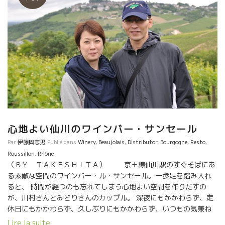
心地よい仙川のワインバー・サンセール
Par
伊藤與志男
Publié dans
Winery
,
Beaujolais
,
Distributor
,
Bourgogne
,
Resto
,
Roussillon
,
Rhône
（ＢＹ ＴＡＫＥＳＨＩＴＡ） 京王線仙川駅のすぐそばにあ
る素敵な空間のワインバー・ル・サンセール。一歩足を踏み入れ
ると、 時間が経つのも忘れてしまう心地よい空間を作りだすの
が、川村さんとみどりさんのカップル。 深夜にもかかわらず、定
休日にもかかわらず、久しぶりにもかかわらず、いつもの気兼ね
ない雰囲気で迎えてくれた。 急きょの深夜オープンにもかかわら
Lire la suite