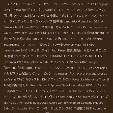
白ワイン
レ・ミュルジェ・デ・ドン・ドゥ・シヤン
CPVメンバー
2017
Kanagawa
ディオニ社
ken Fujisawa shi
L'AUNIS ETOILE
Ten
ワインバー店長のアレックス
南大沢
ラ・ヴィエルジュ・ルージュ
夕日のボジョレ
レベッカツアー
ドメーヌ・ド
地中海
ゥ・ラ・ガランス
カミーユ・バカーブ
Languedoc-Roussillon
OSAKA
Daikin KIMURA san
戸田シェフ
柳沼憲一さん
Carbo Culte
La Pioche Hayashi san
Restaurant Le
white
ルヴァ
懐かしい
DOMAINE ANDRE ET MIREILLE TISSOT
Verre Volé
Kanako san
France
カルフォルニア
ヴィユ・サージュ
Mazière
Boourgogne
ドメーヌ・ドーピヤック
リレール
Okonomiyaki PASEMIA
Importateur BMO
ナチュラルワイン
Paul Reder
東京試飲会・セミナー
マニュエ
DOMAINE DES FOULARDS ROUGES
ル
京橋ランチ
ヴィリエ・モルゴン
台北
l'Estrada
Beaujolais Fair
ル・セクスタン
パシオン心斎橋店
Rouge
Domaine Richeaume
ドメーヌ・デ・メゾン・ブリュレ
カニグ山
Etienne Deiss
パリビストロ試飲会
ヴァン・ピックール
Pacalet
ポン・ヌッフ
Matsuo Chef et
sa femme
ワインカヴィスト・ロックス・オフ
サロン
Yokosuka
Marius Laffitte
Ｂ
Stéphane Tissot
ＭО社の山田さん
Ishibashi Tours
Hermitage 2001
ピノ・ドゥ
エドワード・ラフィット
ニス品種
サラ
Vin RITA
Dambach-La-Ville
レシャッ
ジュル・ショーヴェ
ペ・ベル 赤
上海
La Revue du Vin de France
ビストロ・プ
Tokyo Ebisu
ルプ
le Soutien-Gorge Rouge
Ueda Ayumi san
Domaine Prieuré
Saint Christophe
ギー・エ・トマ・ジュリアン
フランス猛暑2018年
Auvergne