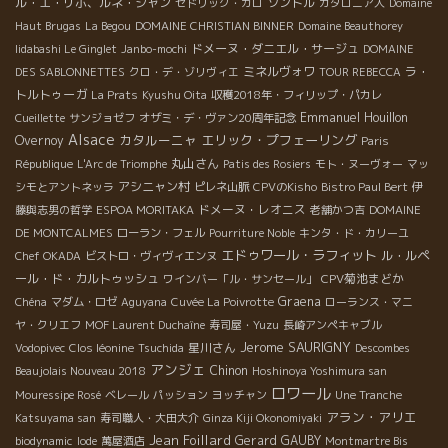
ル・エ・リボ、ルネ・ジャン
ソントル
セドリック・ガロ
カタロニア人
Domaine
Haut Brugas
La Begou
DOMAINE CHRISTIAN BINNER
Domaine Beauthorey
ドメーヌ・ダニエル・サージュ
Iidabashi Le Ginglet
Janbo-mochi
DOMAINE
ミネルヴォワ
ラ・
DES SABLONNETTES
クロ・デ・ゾリヴィエ
TOUR REBECCA
トルトゥーガ
La Prats
Kyushu Oita
収穫2018年・フィリップ・パカレ
Emmanuel Houillon
Cueillette
サンジョゼフ
オザミ・デ・ヴァン20周年記念
Alsace
カタルーニャ
エリック・プフェーリング
Overnoy
Paris
丸山さん
République
L'Arc de Triomphe
Patis des Rosiers
モト・ヌーヴォー
マッ
アシニャン村
シモとアントネッラ
ピレネ山脈
CPVのKisho
Bistro Paul Bert
伊
ドメーヌ・レオニス
藤與志男の哲学
ESPOA MORITAKA
老舗かつ吉
DOMAINE
DE MONTCALMES
ローラン・フェル
Pourriture Noble
キンタ・ド・カリーユ
エドゥワール・ラフィット
ル・ルペ
Chef OKADA
ビストロ・ヴィヴィエンヌ
ール・ド・カルトゥッシュ
CPV菊池まどか
ワインバー「ル・サンセール」
Graena
Chéna
マダム・ロゼ
Aguyana
Cuvée La Poivrotte
ローランス・マニ
ヤ・クリエフ
MOF Laurent Duchaîne
寿司屋・Yuzu
長崎アンペキャブル
Jerome SAURIGNY
星川さん
Vodopivec
Clos léonine
Tsuchida
Descombes
アンジェ
Chinon
Beaujolais Nouveau 2018
Hoshinoya Yoshimura san
ロワール
Mouressipe Rosé
ベレール
パッション
ヨッチャン
Une Tranche
アラン・アリエ
Katsuyama san
寿司職人・大田大介
Ginza Kiji Okonomiyaki
Jean Foillard
Gerard GAUBY
biodynamic
Iode
萬屋酒店
Montmartre Bis