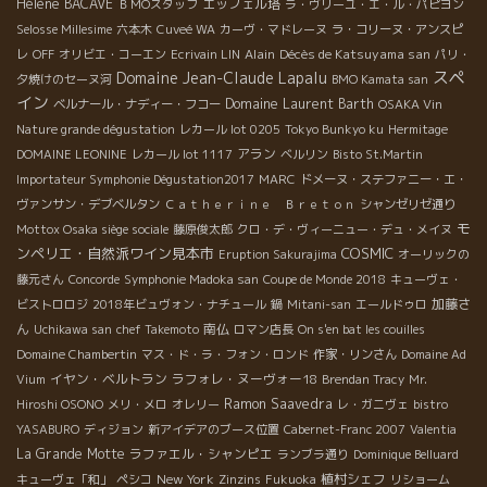
Hélène BACAVE
エッフェル塔
ＢＭОスタッフ
ラ・ヴリーユ・エ・ル・パピヨン
Selosse Millesime
六本木
Cuveé WA
カーヴ・マドレーヌ
ラ・コリーヌ・アンスピ
Alain
Décès de Katsuyama san
レ
OFF
オリビエ・コーエン
Ecrivain LIN
パリ・
スペ
Domaine Jean-Claude Lapalu
夕焼けのセーヌ河
BMO Kamata san
イン
Domaine Laurent Barth
ベルナール・ナディー・フコー
OSAKA Vin
Nature grande dégustation
レカール lot 0205
Tokyo Bunkyo ku
Hermitage
アラン
DOMAINE LEONINE
レカール lot 1117
ベルリン
Bisto St.Martin
Importateur Symphonie Dégustation2017
MARC
ドメーヌ・ステファニー・エ・
ヴァンサン・デブベルタン
Ｃａｔｈｅｒｉｎｅ Ｂｒｅｔｏｎ
シャンゼリゼ通り
モ
Mottox Osaka siège sociale
藤原俊太郎
クロ・デ・ヴィーニュー・デュ・メイヌ
ンペリエ・自然派ワイン見本市
COSMIC
Eruption Sakurajima
オーリックの
藤元さん
Concorde
Symphonie Madoka san
Coupe de Monde 2018
キューヴェ・
加藤さ
ビストロロジ
2018年ビュヴォン・ナチュール
鍋
Mitani-san
エールドゥロ
ん
南仏
Uchikawa san
chef Takemoto
ロマン店長
On s'en bat les couilles
Domaine Chambertin
マス・ド・ラ・フォン・ロンド
作家・リンさん
Domaine Ad
イヤン・ベルトラン
ラフォレ・ヌーヴォー18
Vium
Brendan Tracy
Mr.
Ramon Saavedra
Hiroshi OSONO
メリ・メロ
オレリー
レ・ガニヴェ
bistro
YASABURO
ディジョン
新アイデアのブース位置
Cabernet-Franc 2007
Valentia
La Grande Motte
ラファエル・シャンピエ
ランブラ通り
Dominique Belluard
New York
植村シェフ
キューヴェ「和」
ペシコ
Zinzins
Fukuoka
リショーム