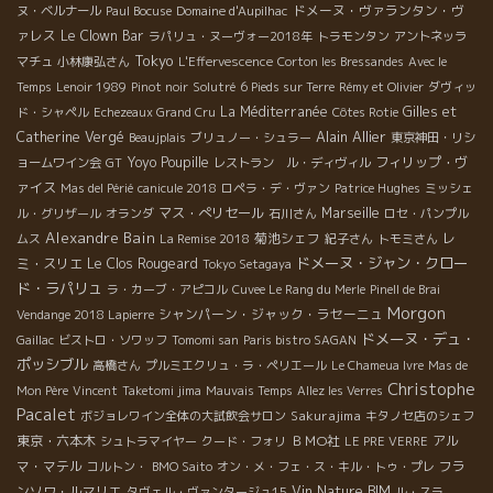
ドメーヌ・ヴァランタン・ヴ
ヌ・ベルナール
Paul Bocuse
Domaine d'Aupilhac
ァレス
Le Clown Bar
ラパリュ・ヌーヴォー2018年
トラモンタン
アントネッラ
Tokyo
マチュ
小林康弘さん
L'Effervescence
Corton les Bressandes
Avec le
Temps
Lenoir 1989
Pinot noir
Solutré
6 Pieds sur Terre
Rémy et Olivier
ダヴィッ
La Méditerranée
Gilles et
ド・シャペル
Echezeaux Grand Cru
Côtes Rotie
Alain Allier
Catherine Vergé
Beaujplais
ブリュノー・シュラー
東京神田・リシ
Yoyo
Poupille
フィリップ・ヴ
ョームワイン会
GT
レストラン ル・ディヴィル
ァイス
Mas del Périé
canicule 2018
ロペラ・デ・ヴァン
Patrice Hughes
ミッシェ
マス・ぺリセール
Marseille
ル・グリザール
オランダ
石川さん
ロセ・パンプル
Alexandre Bain
菊池シェフ
レ
ムス
La Remise 2018
紀子さん
トモミさん
ドメーヌ・ジャン・クロー
ミ・スリエ
Le Clos Rougeard
Tokyo Setagaya
ド・ラパリュ
ラ・カーブ・アピコル
Cuvee Le Rang du Merle
Pinell de Brai
Morgon
シャンパーン・ジャック・ラセーニュ
Vendange 2018 Lapierre
ドメーヌ・デュ・
Gaillac
ビストロ・ソワッフ
Tomomi san
Paris bistro SAGAN
ポッシブル
高橋さん
プルミエクリュ・ラ・ペリエール
Le Chameua Ivre
Mas de
Christophe
Mon Père
Vincent
Taketomi jima
Mauvais Temps
Allez les Verres
Pacalet
Sakurajima
ボジョレワイン全体の大試飲会サロン
キタノセ店のシェフ
東京・六本木
ＢＭО社
アル
シュトラマイヤー
クード・フォリ
LE PRE VERRE
マ・マテル
フラ
コルトン・
BMO Saito
オン・メ・フェ・ス・キル・トゥ・プレ
ンソワ・ルマリエ
Vin Nature BIM
タヴェル・ヴァンタージュ15
ル・スラ