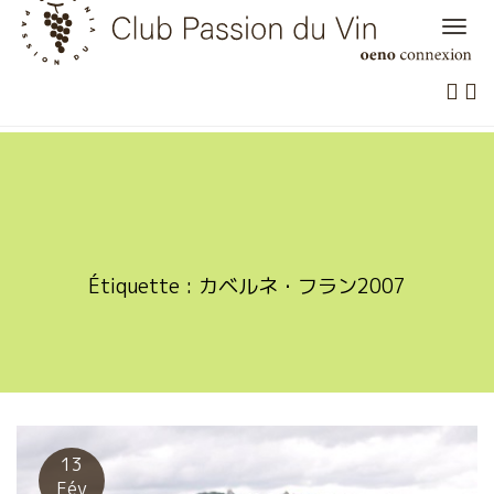
Skip
to
content
Étiquette :
カベルネ・フラン2007
13
Fév