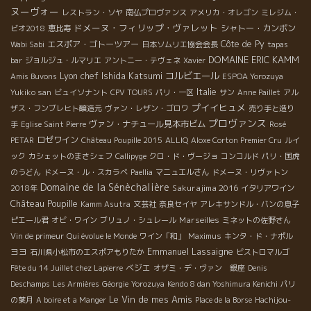
ヌーヴォー
レストラン・ソヤ
南仏プロヴァンス
アメリカ・オレゴン
ミレジム・
ドメーヌ・フィリップ・ヴァレット
シャトー・カンボン
ビオ2018
恵比寿
エスポア・ゴトーツアー
Côte de Py
Wabi Sabi
日本ソムリエ協会会長
tapas
DOMAINE ERIC KAMM
bar
ジョルジュ・ルマリエ
アントニー・テヴェネ
Xavier
Lyon chef Ishida Katsumi
コルビエール
Amis Buvons
ESPOA Yorozuya
Italie
Yukiko san
ビュイソナント
CPV TOURS
パリ・一区
サン
Anne Paillet
アル
プイイヒュメ
ザス・フンブレヒト醸造元
ヴァン・レザン・ゴロワ
売り手と造り
プロヴァンス
ヴァン・ナチュール見本市ビム
手
Eglise Saint Pierre
Rosé
ロゼワイン
PETAR
Château Poupille 2015
ALLIQ
Aloxe Corton Premier Cru
ルイ
ック
カシェットのまさシェフ
Callipyge
クロ・ド・ヴージョ
コンコルド
パリ・国虎
のうどん
ドメーヌ・ル・スカラベ
Paellia
マニュエルさん
ドメーヌ・リヴァトン
Domaine de la Sénèchalière
Sakurajima 2016
2018年
イタリアワイン
Château Poupille
Kamm Asutra
文芸社
奈良セイヤ
アレキサンドル・バンの息子
Marseilles
ピエール君
オビ・ワイン
ブリュノ・シュレール
ミネットの佐野さん
Vin de primeur
Qui évolue le Monde
ワイン「和」
Maximus
キンタ・ド・ナポル
Emmanuel Lassaigne
ヨヨ
石川県小松市のエスポアもりたか
ビストロマルゴ
ベジエ
Fête du 14 Juillet chez Lapierre
オザミ・デ・ヴァン 銀座
Denis
Deschamps
Les Armières
Géorgie
Yorozuya
Kendo 8 dan Yoshimura Kenichi
パリ
Le Vin de mes Amis
の葉月
A boire et a Manger
Place de la Borse
Hachijou-