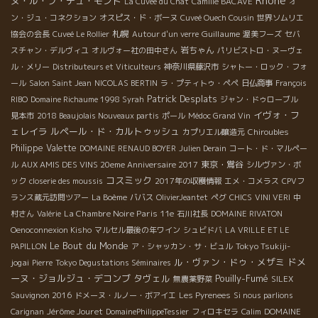
Rhône
ヌ・ル・ブ・デュ・モンド
La Cuvée du Chat
Camille BACAVE
オ
ン・ジュ・コネクション
オスピス・ド・ボーヌ
Cuveé Ouech Cousin
世界ソムリエ
札幌
Guillaume
協会の会長
Cuveé Le Rollier
Autour d'un verre
渥美フーズ
セバ
岩ちゃん
スチャン・デルヴィユ
オルヴォー社の田中さん
パリビストロ・ヌーヴェ
ル・メリー
Distributeurs et Viticulteurs
神奈川県藤沢市
シャトー・ロック・フォ
ール
Salon Saint Jean
NICOLAS BERTIN
ラ・プティトゥ・ペペ
日仏商事
François
Patrick Desplats
RIBO
Domaine Richaume 1998 Syrah
ジャン・ドゥローブル
イヴォ・フ
見本市
2018 Beaujolais Nouveaux partis
ポール
Médoc Grand Vin
ェレイラ
ルペール・ド・カルトゥッシュ
カプリエル醸造元
Chiroubles
Philippe Valette
DOMAINE RENAUD BOYER
Julien Derain
コート・ド・マルペー
東京・鴬谷
ル
AUX AMIS DES VINS 20eme Anniversaire 2017
シルヴァン・ボ
コスミック
ック
closerie des moussis
2017年の収穫情報
エメ・コメラス
CPVフ
ランス蔵元訪問ツアー
La Boème
ババス
OlivierJeantet
ペグ
CHICS
VINI VERI
中
La Chambre Noire Paris 11e
村さん
Valérie
石川社長
DOMAINE RIVATON
Oenoconnexion Kisho
マルセル最後の年ワイン
シュビドバ
LA VRILLE ET LE
Le Bout du Monde
Tokyo Tsukiji-
PAPILLON
ア・シャッカン・サ・ビュル
ル・ヴァン・ドゥ・メザミ
ドメ
jogai
Pierre
Tokyo Degustations Séminaires
ーヌ・ジョルジュ・デコンブ
タヴェル
Pouilly-Fumé
無農薬野菜
SILEX
Sauvignon 2016
ドメーヌ・ルノー・ボアイエ
Les Pyrenees
Si nous parlions
Jérôme Jouret
Carignan
DomainePhilippeTessier
フィロキセラ
Calim
DOMAINE