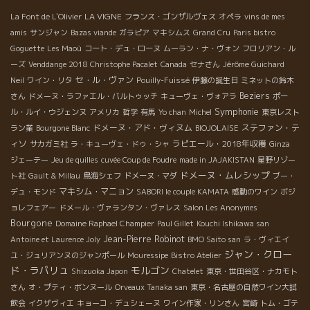
た。。。 Le Sancerre 調布市仙川町1-19-36
LA VIGNE
La Font de L'Olivier
フランス・ゴンザルヴェス
オペラ
vins de mes
amis
サンジャン
Bazas viande
ガラピア
マキシムス
Grand Cru
Paris bistro
Goguette
Les Maoù
コート・デュ・ローヌ
ムーラン・ナ・ヴォン
フロリアン・ル
ーズ
Venddange 2018 Christophe Pacalet
Canada
セナさん
Jérôme Guichard
セ・ル・ヴァン
Neil
ワイン・リタ
Pouilly-Fuissé
伊藤の誕生日
ミネットの鈴木
Beziers
さん
ドメーヌ・ラファエル・バルトゥッチ
キューヴェ・ヴォアラ
ポー
Symphonie
ル・ルイ・ウジェンヌ
アメリカ
哲学
有馬
Yo chan
Michel
東京レスト
ドメーヌ・アド・ヴィヌム
ステファン・テ
ラン業
Bourgone Blanc
BIOJOLAISE
ィソ
ラピエール・2018年収穫
サカガミ社
ラ・キューヴェ・ドゥ・シャ
Ginza
ジェーテー
Jeu de quilles
cuvée Coup de Foudre
made in JAJAKISTAN
星野リゾー
ドメーヌ・ムレシップ
ト社
Gault & Millau
鳥海シェフ
ドメーヌ・マダ
ブー・
マキシム・マニョン
デュ・モンド
SABORI le couple KAMATA
感動のワイン
ボジ
ョレフェアー
ドメール・ヴァランタン・ヴァレス
Salon Les Anonymes
Bourgone
Domaine Raphael Champier
Paul Gillet
Kouchi Ishikawa san
Jean-Pierre Robinot
Antoine et Laurence Joly
BMO Saito san
ラ・ヴィエイ
ジャン・クロー
ユ・ジュリアンヌのジャンポール
Mouressipe
Bistro Atelier
ド・ラパリュ
モルゴン
Shizuoka Japon
Chatelet
東京・世田谷区・ナカモト
さん
オ・プティ・ボンヌール
Orveaux Tanaka san
東京・名古屋の自然ワイン大試
飲会
イクザヴィエ
キョーコ・デュシェーヌ
ワイン作家・リンさん
宮崎
トム・ゴテ