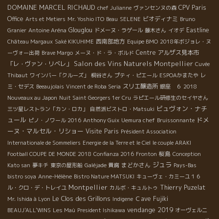
DOMAINE MARCEL RICHAUD
CPV Paris
chef Julianne
ヴァンセンヌの森
Office
ビオディナミ
Arts et Metiers
Mr. Yoshio ITO
Beau
SELENE
Bruno
Glouglou
Eastline
Granier
Antoine Aréna
ドメーヌ・ラゲール
藤木さん
イオデ
西南部地方
Château Margaux
Saké KIKUHIME
Equipe BMO
2018年ボジョレ・ヌ
Centre
アルザス見本市
ーヴォー出荷
Brave Margo
メーヌ・ド・ラ・ボルド
Salon des Vins Naturels Montpellier
「レ・ヴァン・リベレ」
Cuvée
Thibaut
ワインバー「クルーズ」
桐谷さん
プティ・ピエール
ESPOAかまたや
レ
スリエ醸造所
ミ・セデス
Beeaujolais
Vincent de Roba Seria
銀座 ６
2018
Nouveaux au Japon
Nuit Saint Georgers 1er Cru
ラピエール研修生のセイヤさん
ビュヴォン・ナチ
三ツ星レストラン「カン・ロカ」
自然派ビストロ・Matsuki
ュール
ドメ
ピノ・ノワール 2016
Anthony Guix
Uemura chef
Bruissonnante
ーヌ・マルセル・リショー
Visite Paris
Président Association
Internationale de Sommeliers
Energie de la Terre et le Ciel
le couple ARAKI
桜島
Football COUPE DE MONDE 2018
Confianza 2016
Fronton
Conception
ジュラ
まどかさん
Kato san
夢キチ
東京の屋形船
Galéjade
貴腐
Pays-Bas
bistro soya
Anne-Hélène
Bistro Nature MATSUKI
キューヴェ・カミーユ１６
Montpellier
Thierry Puzelat
ル・クロ・デ・トレイユ
カルボ・キュルトゥ
Le Clos des Grillons
Ｃave Fujiki
Mr. Ishida à Lyon
Indigene
vendange 2019
BEAUJ'ALL'WINS
Les Maù
President Ishikawa
オーヴェルニ