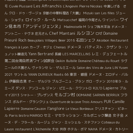
Les Affranchis
モ
Pierre Nicolas
Cuvée Plussard
L'Angevin
中湊しげる さ
ん
クロ・ドゥ・ヴージョ
京都の中華料理店「大鵬」
Mizuki san
Les filles
ジュー
ワイ
ロイック・ルール
ル・ショヴェ
Matsuo chef
福岡の今尾さん
ワインバー
ン見本市「アンディジェンヌ」
Madmoiselle M
シェフ鈴木洋治
ドメーヌ・
ルシヨン
Chef Mantani
Domaine
アント二ー・テヴネ
庄元さん
ロゼ
石田シェフ
Prieuré Roch
Beaujolais Villages
Beier 2016
Akoibon
Restaurant
ドメーヌ・バティスト・クザン
français à Lyon
カーブ・オジェ
Chenas
ラ・リ
Yann Bertrand
レミ・デュフェートル
ュノット醸造元
長崎
LES MARCELLINS
第二回台湾自然派ワイン試飲会
Daikin
Bulbille
Domaine Château du Rouet
ラヴ
ニールの大園さん
ヴァランセ
レ・ザルミエール
Salon des Vins de Jura
LIN Yusen
Roots 66
東京・銀座
2021
サントル
YANN DURIEUX
ドメーヌ・エロディ・バル
伊藤與志男
ム
オー・ザルジラ
ブルゴーニュ・ブラン
ガロ・ヴァン
2018年ラ・ル
Lapierre
ミーズ
ダンス・アンコール
ジャン・ピエール・クワントロ
R2L'O
ブル
モルゴン村
フラ
イイ2013
シャトー・プレザンス
DOMAINE SARNIN BERRUX
ンス
PUR
Camille
ボルドー・グランクリュ
Ouverture de la cave Trois Amours
l'anglore
Lapierre
Domaine Cauzon
Le Vieux Bordeaux
クリスチャン・ビネー
Paris bistro MARGO
セミ・マセラッション・カルボニック醸造
女子会
ル
メ
ーヌ・デ・フラール・ルージュ
ジャン・ミッシェル・ステファン
Coteaux du
Layon
restaurent L'Alchemille
大分
共存
ホテル・ボマ
NAHA
ドメーヌ・カトリー