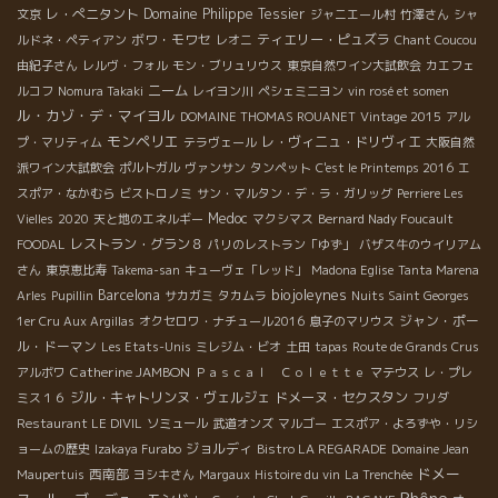
レ・ぺニタント
Domaine Philippe Tessier
文京
ジャニエール村
竹澤さん
シャ
ボワ・モワセ
ティエリー・ピュズラ
ルドネ・ペティアン
レオニ
Chant Coucou
由紀子さん
レルヴ・フォル
モン・ブリュリウス
東京自然ワイン大試飲会
カエフェ
ニーム
ルコフ
Nomura Takaki
レイヨン川
ペシェミニヨン
vin rosé et somen
ル・カゾ・デ・マイヨル
DOMAINE THOMAS ROUANET
Vintage 2015
アル
モンペリエ
レ・ヴィニュ・ドリヴィエ
プ・マリティム
テラヴェール
大阪自然
派ワイン大試飲会
ポルトガル
ヴァンサン
タンペット
C'est le Printemps 2016
エ
スポア・なかむら
ビストロノミ
サン・マルタン・デ・ラ・ガリッグ
Perriere Les
Medoc
Vielles
2020
天と地のエネルギー
マクシマス
Bernard Nady Foucault
レストラン・グラン８
FOODAL
パリのレストラン「ゆず」
バザス牛のウイリアム
さん
東京恵比寿
Takema-san
キューヴェ「レッド」
Madona Eglise
Tanta Marena
biojoleynes
Barcelona
Arles
Pupillin
サカガミ
タカムラ
Nuits Saint Georges
ジャン・ポー
1er Cru Aux Argillas
オクセロワ・ナチュール2016
息子のマリウス
ル・ドーマン
Les Etats-Unis
ミレジム・ビオ
土田
tapas
Route de Grands Crus
Catherine JAMBON
アルボワ
Ｐａｓｃａｌ Ｃｏｌｅｔｔｅ
マテウス
レ・プレ
ジル・キャトリンヌ・ヴェルジェ
ドメーヌ・セクスタン
ミス１６
フリダ
Restaurant LE DIVIL
ソミュール
武道オンズ
マルゴー
エスポア・よろずや・リシ
ジョルディ
ョームの歴史
Izakaya Furabo
Bistro LA REGARADE
Domaine Jean
ドメー
西南部
Maupertuis
ヨシキさん
Margaux
Histoire du vin
La Trenchée