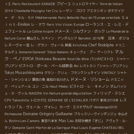
プピーユ
ィエ
Paris Restaurant KANADE
シュトロマイヤー
Terre de Volcan
2014
Chambolle Musigny 1er Cru
レーザン・ゴロワ
アエラシオン
ボデグイジ
Ｓａ
ャ・デ・ラル・ラド
Méditerranée
Paris Belleville
Pays de l'Europe orientale
ｉｎｔ-Emilion
レ・マウ
ローランス・エ・レミ・デ
Paris Vini Vision
Europe
ュフェートル
ドメーヌ・シルヴァン・ボック
La Colline Inspiré
Le Monde de la
2018年 日本・ボジョ
Nature
Corse
勝山さん
スペイン・アンダルシア
Barcelon
レヌーヴォー会
Chef Rodolphe
レ・グラン・ヴェール
映画
Kirishima
ドゥニ・
マル
タルデュ
Domaine Ganevat
Tokyo Nakano
キューヴェ・ブー
ゲーシクト
ク・ぺノ
Beaune
ESPOA Shinkawa
Rosé Obi Wine
パリのビストロ・シャトー
ビストロ・ポール・ベール試飲会
ブリアン
Bio
レストラン「シャトーブリアン」
Tokyo Musashikoyama
グラン・クリュ・フランクシュタイン
VINITALY
シャト
ドメーヌ・リショーム
ー・シャンション
築地の魚
高知の石川さん
ドミニッ
ビストロ・レ・キャノン
ク・べリュアール
ユン・ニル
Haut Medoc
ダムバッシ
フィリップ・テシエ
ュ・ラ・ヴィル
NAGOYA Vin Nature grande dégustation
CPV Takeshita
レス
トロカデロ
DOMAINE DE L'ECHALIER
パザパ
新年2019年
トラン「ル・ヴェール・ヴォレ」
カーヴ・エステザルグ
Vendange2018
Domaine Grégory Guillaume
Richeaume
ブラッスリーヴァンダンジュ
中山さ
Bistro Les Canons
Mas Lau
ん
東京六本木
お好み焼き「きじ」
アヴェク・ル・
Paul Louis Eugene
タン
Domaine Saint Martin de La Garrigue
CHATEAU BEL