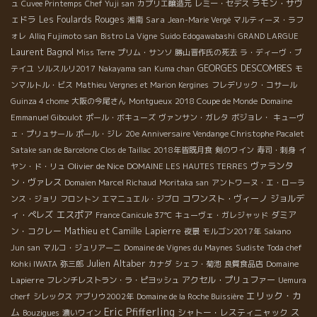
ラモン・サヴ
ュ
Cuvee Printemps
Chef Yuji san
カプリエ醸造元
レミー・セデス
ェドラ
Les Foulards Rouges
Sara
湘南
Jean-Marie Vergé
マルティーヌ・ラフ
ォレ
Alliq Fujimoto san
Bistro La Vigne
Suido Edogawabashi
GRAND LARGUE
Laurent Bagnol
Miss Terre
プリム・サンソ
勝山晋作氏の死去
ラ・ディーヴ・ブ
GEORGES DESCOMBES
テイユ
ソルスルリ2017
Nakayama san
Kuma chan
モ
ンマルトル・ビス
Mathieu Vergnes et Marion Kergines
フレデリック・コサール
Guinza 4 chome
大阪の今尾さん
Montgueux
2018 Coupe de Monde
Domaine
Emmanuel Giboulot
ポール・ボキューズ
ヴァンサン・ガレタ
ボジョレ・
キューヴ
ェ・プリュサール
ポール・ジレ
20e Anniversaire Vendange Christophe Pacalet
Satake san de Barcelone
Clos de Taillac
2018年皆既月食
剣のワイン
寿司・刺身
イ
Olivier de Nice
ヴァランタ
ヤン・ド・リュ
DOMAINE LES HAUTES TERRES
ン・ヴァレス
Domaien Marcel Richaud
Moritaka san
アントワーヌ・エ・ローラ
コワンスト・ヴィーノ
ジョルデ
ンス・ジョリ
フロントン
エマニュエル・ジブロ
エスポア
ィ・ペレズ
ダミア
France Canicule 37℃
キューヴェ・ガレジャッド
ン・コクレー
Mathieu et Camille Lapierre
夜景
モルゴン2017年
Sakano
Jun san
マルコ・ジュリアーニ
Domaine de Vignes du Maynes
Sudiste
Toda chef
Julien Altaber
Domaine
Kohki IWATA
弥三郎
カナダ
シェフ・菊池
良質食品店
Lapierre
アクセル・プリュファー
フレンチレストラン・ラ・ピヨッシュ
Uemura
エリック・カ
cherf
シレックス
アブリウ2002年
Domaine de la Roche Buissière
Eric Pfifferling
ム
ス
シャトー・レスティニャック
Bouzigues
濃いワイン