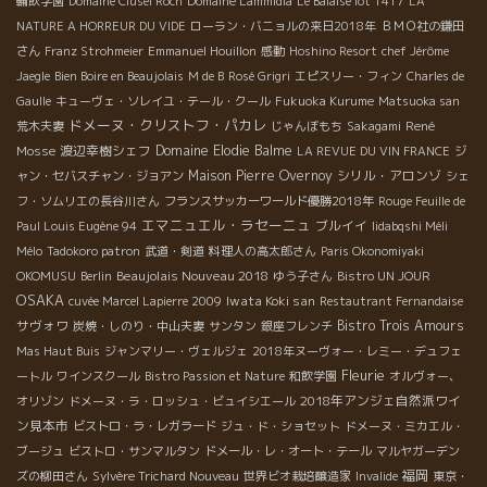
輪飲学園
Domaine Clusel Roch
Domaine Lammidia
Le Balaise lot 1417
LA
NATURE A HORREUR DU VIDE
ローラン・バニョルの来日2018年
ＢＭＯ社の鎌田
さん
Franz Strohmeier
Emmanuel Houillon
感動
Hoshino Resort
chef Jérôme
Jaegle
Bien Boire en Beaujolais
M de B
Rosé Grigri
エピスリー・フィン
Charles de
Gaulle
キューヴェ・ソレイユ・テール・クール
Fukuoka Kurume
Matsuoka san
ドメーヌ・クリストフ・パカレ
René
荒木夫妻
じゃんぼもち
Sakagami
Mosse
渡辺幸樹シェフ
Domaine Elodie Balme
LA REVUE DU VIN FRANCE
ジ
Maison Pierre Overnoy
シリル・アロンゾ
ャン・セバスチャン・ジョアン
シェ
フ・ソムリエの長谷川さん
フランスサッカーワールド優勝2018年
Rouge Feuille de
エマニュエル・ラセーニュ
ブルイイ
Paul Louis Eugène 94
Iidabqshi Méli
Mélo
Tadokoro patron
武道・剣道
料理人の高太郎さん
Paris Okonomiyaki
Beaujolais Nouveau 2018
OKOMUSU
Berlin
ゆう子さん
Bistro UN JOUR
OSAKA
Iwata Koki san
cuvée Marcel Lapierre 2009
Restautrant Fernandaise
サヴォワ
Bistro Trois Amours
炭焼・しのり・中山夫妻
サンタン
銀座フレンチ
Mas Haut Buis
ジャンマリー・ヴェルジェ
2018年ヌーヴォー・レミー・デュフェ
Fleurie
ートル
ワインスクール
Bistro Passion et Nature
和飲学園
オルヴォー、
2018年アンジェ自然派ワイ
オリゾン
ドメーヌ・ラ・ロッシュ・ビュイシエール
ン見本市
ビストロ・ラ・レガラード
ジュ・ド・ショセット
ドメーヌ・ミカエル・
ブージュ
ビストロ・サンマルタン
ドメール・レ・オート・テール
マルヤガーデン
福岡
ズの柳田さん
Sylvère Trichard Nouveau
世界ビオ栽培醸造家
Invalide
東京・