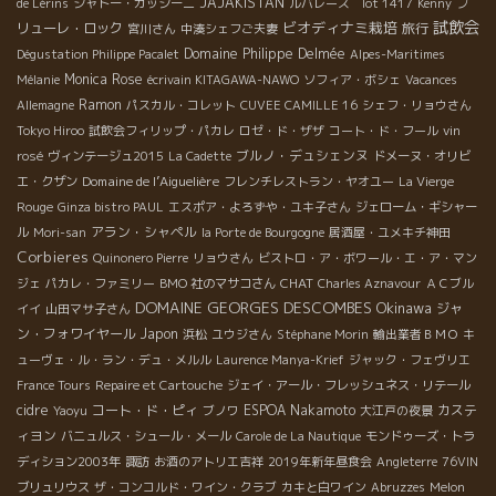
JAJAKISTAN
プ
de Lérins
シャトー・カッシーニ
ルバレーズ lot 1417
Kenny
試飲会
ビオディナミ栽培
リューレ・ロック
旅行
宮川さん
中湊シェフご夫妻
Domaine Philippe Delmée
Dégustation Philippe Pacalet
Alpes-Maritimes
Monica
Rose
Mélanie
écrivain KITAGAWA-NAWO
ソフィア・ボシェ
Vacances
Ramon
Allemagne
パスカル・コレット
CUVEE CAMILLE 16
シェフ・リョウさん
Tokyo Hiroo
試飲会フィリップ・パカレ
ロゼ・ド・ザザ
コート・ド・フール
vin
ブルノ・デュシェンヌ
rosé
ヴィンテージュ2015
La Cadette
ドメーヌ・オリビ
Domaine de l’Aiguelière
エ・クザン
フレンチレストラン・ヤオユー
La Vierge
Rouge
Ginza bistro PAUL
エスポア・よろずや・ユキ子さん
ジェローム・ギシャー
アラン・シャペル
ル
Mori-san
la Porte de Bourgogne
居酒屋・ユメキチ神田
Corbieres
Quinonero Pierre
リョウさん
ビストロ・ア・ボワール・エ・ア・マン
CHAT
ジェ
パカレ・ファミリー
BMO 社のマサコさん
Charles Aznavour
ＡＣブル
DOMAINE GEORGES DESCOMBES
Okinawa
ジャ
イイ
山田マサ子さん
ン・フォワイヤール
Japon
浜松
ユウジさん
Stéphane Morin
輸出業者ＢＭＯ
キ
ューヴェ・ル・ラン・デュ・メルル
Laurence Manya-Krief
ジャック・フェヴリエ
France Tours
Repaire et Cartouche
ジェイ・アール・フレッシュネス・リテール
cidre
コート・ド・ピィ
ESPOA Nakamoto
カステ
Yaoyu
ブノワ
大江戸の夜景
ィヨン
バニュルス・シュール・メール
Carole de La Nautique
モンドゥーズ・トラ
ディション2003年
諏訪
お酒のアトリエ吉祥
2019年新年昼食会
Angleterre
76VIN
ブリュリウス
ザ・コンコルド・ワイン・クラブ
カキと白ワイン
Abruzzes
Melon