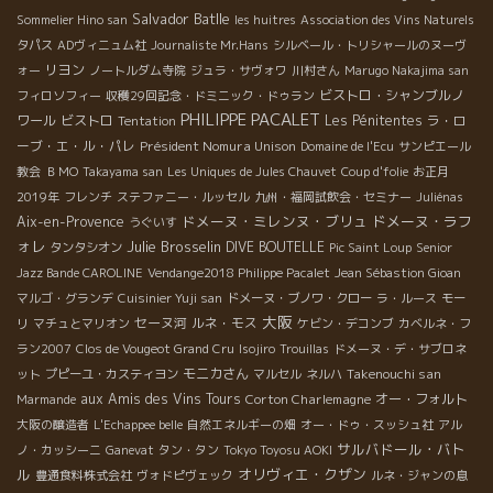
Salvador Batlle
Sommelier Hino san
les huitres
Association des Vins Naturels
タパス
ADヴィニュム社
Journaliste Mr.Hans
シルベール・トリシャールのヌーヴ
リヨン
ォー
ノートルダム寺院
ジュラ・サヴォワ
川村さん
Marugo Nakajima san
ビストロ・シャンブルノ
フィロソフィー
収穫29回記念・ドミニック・ドゥラン
PHILIPPE PACALET
ワール
ビストロ
Les Pénitentes
ラ・ロ
Tentation
ーブ・エ・ル・パレ
Président Nomura Unison
Domaine de l'Ecu
サンピエール
教会
ＢＭО
Takayama san
Les Uniques de Jules Chauvet
Coup d'folie
お正月
2019年
フレンチ
ステファニー・ルッセル
九州・福岡試飲会・セミナー
Juliénas
ドメーヌ・ミレンヌ・ブリュ
ドメーヌ・ラフ
Aix-en-Provence
うぐいす
ォレ
Julie Brosselin
DIVE BOUTELLE
タンタシオン
Pic Saint Loup
Senior
Jazz Bande CAROLINE
Vendange2018 Philippe Pacalet
Jean Sébastion Gioan
マルゴ・グランデ
Cuisinier Yuji san
ドメーヌ・ブノワ・クロー
ラ・ルース
モー
大阪
セーヌ河
ルネ・モス
リ
マチュとマリオン
ケビン・デコンブ
カベルネ・フ
ラン2007
Clos de Vougeot Grand Cru
Isojiro
Trouillas
ドメーヌ・デ・サブロネ
モニカさん
Takenouchi san
ット
プピーユ・カスティヨン
マルセル
ネルハ
aux Amis des Vins Tours
Corton Charlemagne
オー・フォルト
Marmande
大阪の醸造者
L'Echappee belle
自然エネルギーの畑
オー・ドゥ・スッシュ社
アル
サルバドール・バト
ノ・カッシーニ
Ganevat
タン・タン
Tokyo Toyosu AOKI
ル
オリヴィエ・クザン
豊通食料株式会社
ヴォドピヴェック
ルネ・ジャンの息