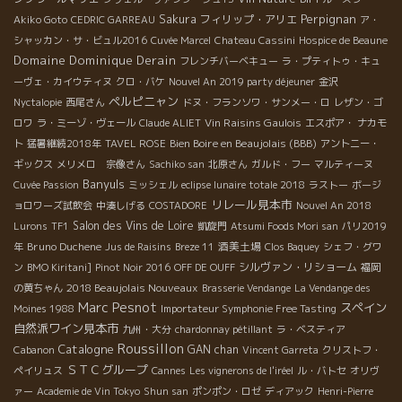
Perpignan
Sakura
フィリップ・アリエ
Akiko Goto
CEDRIC GARREAU
ア・
シャッカン・サ・ビュル2016
Cuvée Marcel
Chateau Cassini
Hospice de Beaune
Domaine Dominique Derain
フレンチバーベキュー
ラ・プティトゥ・キュ
ーヴェ・カイウティヌ
クロ・バケ
Nouvel An 2019 party déjeuner
金沢
ペルピニャン
Nyctalopie
西尾さん
ドヌ・フランソワ・サンメー・ロ
レザン・ゴ
Vin Raisins Gaulois
ロワ
ラ・ミーゾ・ヴェール
Claude ALIET
エスポア・ ナカモ
Bien Boire en Beaujolais (BBB)
ト
猛暑継続2018年
TAVEL ROSE
アントニー・
ギックス
メリメロ 宗像さん
Sachiko san
北原さん
ガルド・フー
マルティーヌ
Banyuls
Cuvée Passion
ミッシェル
eclipse lunaire totale 2018
ラストー
ボージ
リレール見本市
ョロワーズ試飲会
中湊しげる
COSTADORE
Nouvel An 2018
Salon des Vins de Loire
Lurons
TF1
凱旋門
Atsumi Foods Mori san
パリ2019
Bruno Duchene
酒美土場
年
Jus de Raisins
Breze 11
Clos Baquey
シェフ・グワ
シルヴァン・リショーム
ン
BMO Kiritani]
Pinot Noir 2016
OFF DE OUFF
福岡
2018 Beaujolais Nouveaux
の黄ちゃん
Brasserie Vendange
La Vendange des
Marc Pesnot
スペイン
Moines 1988
Importateur Symphonie Free Tasting
自然派ワイン見本市
九州・大分
chardonnay pétillant
ラ・ベスティア
Roussillon
Catalogne
GAN chan
Cabanon
Vincent Garreta
クリストフ・
ＳＴＣグループ
ペイリュス
Cannes
Les vignerons de l'iréel
ル・バトセ
オリヴ
ァー
Academie de Vin Tokyo
Shun san
ポンポン・ロゼ
ディアック
Henri-Pierre