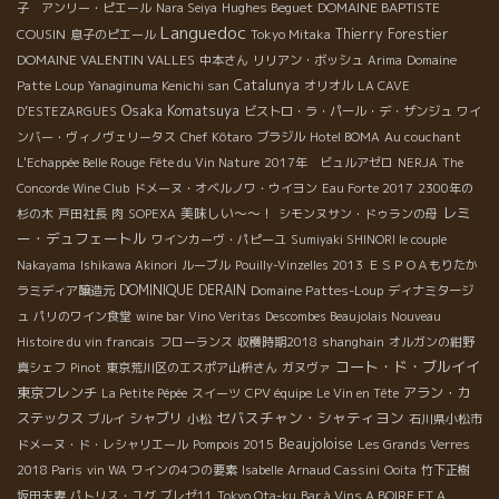
Hughes Beguet
DOMAINE BAPTISTE
子 アンリー・ピエール
Nara Seiya
Languedoc
COUSIN
Thierry Forestier
息子のピエール
Tokyo Mitaka
DOMAINE VALENTIN VALLES
中本さん
リリアン・ボッシュ
Arima
Domaine
Catalunya
Patte Loup
Yanaginuma Kenichi san
オリオル
LA CAVE
Osaka Komatsuya
D’ESTEZARGUES
ビストロ・ラ・パール・デ・ザンジュ
ワイ
ンバー・ヴィノヴェリータス
Chef Kôtaro
ブラジル
Hotel BOMA
Au couchant
L'Echappée Belle Rouge
Fête du Vin Nature
2017年 ビュルアゼロ
NERJA
The
Concorde Wine Club
ドメーヌ・オベルノワ・ウイヨン
Eau Forte 2017
2300年の
レミ
美味しい～～！
杉の木
戸田社長
肉
SOPEXA
シモンヌサン・ドゥランの母
ー・デュフェートル
ワインカーヴ・パピーユ
Sumiyaki SHINORI le couple
Nakayama
Ishikawa Akinori
ルーブル
Pouilly-Vinzelles 2013
ＥＳＰＯＡもりたか
DOMINIQUE DERAIN
Domaine Pattes-Loup
ラミディア醸造元
ディナミタージ
ュ
パリのワイン食堂
wine bar Vino Veritas
Descombes Beaujolais Nouveau
Histoire du vin francais
フローランス
収穫時期2018
shanghain
オルガンの紺野
コート・ド・ブルイイ
真シェフ
Pinot
東京荒川区のエスポア山枡さん
ガヌヴァ
東京フレンチ
アラン・カ
La Petite Pépée
スイーツ
CPV équipe
Le Vin en Tête
セバスチャン・シャティヨン
ステックス
シャブリ
ブルイ
小松
石川県小松市
Beaujoloise
ドメーヌ・ド・レシャリエール
Pompois 2015
Les Grands Verres
2018 Paris
vin WA
ワインの4つの要素
Isabelle
Arnaud Cassini
Ooita
竹下正樹
坂田夫妻
パトリス・ユグ
ブレゼ11
Tokyo Ota-ku
Bar à Vins A BOIRE ET A