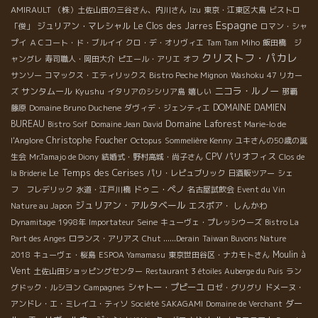
AMIRAULT
（株）土佐山田の三谷さん、内川さん
Izu
東京・江東区大島
ビストロ
Espagne
ジュリアン・マレシャル
Le Clos des Jarres
「俊」
ロマン・シャ
プイ
ＡＣコート・ド・ブルイイ
クロ・デ・オリヴィエ
Tam Tam
Miho
飯田橋 ジ
クリストフ・パカレ
ャングレ
寿司職人・岡田大介
ピエール・アリエ
オフ
サンソー
コマックス・エティリックス
Bistro Peche Mignon
Washoku
47 リカー
ニコラ・ルノー
サンタムール
Kyushu
ズ
イタリアのシシリア島
嬉しい
那覇
DOMAINE DAMIEN
藤原
Domaine Bruno Duchene
ダヴィデ・ジェンティエ
Domaine Laforest
BUREAU
Bistro Soif
Domaine Jean David
Marie-lo de
Christophe Foucher
l'Anglore
Octopus
Sommelière Kenny
ユキさんの50歳の誕
CPV パリオフィス
生会
Mr.Tamajo de Diony
結婚式・野村高城・尚子さん
Clos de
Le Temps des Cerises
la Briderie
パリ・レピュブリック
日酒販ツアー
シェ
ドゥニ・ペノ
フ フレデリック
水道・江戸川橋
名古屋試飲会
Event du Vin
ジュリアン・アルタベール
エスポア・ しんかわ
Nature au Japon
Seine
Dynamitage
1998年
Importateur
キューヴェ・プレッシウーズ
Bistro La
Part des Anges
ロランス・アリアス
Chut ......Derain
Taiwan Buvons Nature
Moulin à
2018
キューヴェ・桜島
ESPOA Yamamasu
東京世田谷区・ナカモトさん
Vent
土佐山田ショッピングセンター
Restaurant 3 étoiles Auberge du Puis
ラン
シャトー・プピーユ
グドック・ルシヨン
Campagnes
ロゼ・グリグリ
ドメーヌ・
ダー
アンドレ・エ・ミレイユ・ティソ
Société SAKAGAMI
Domaine de Verchant