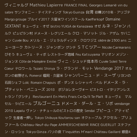
ヴィニャルグ
Mathieu Lapierre
FRANCE FINAL
Georges Lemarié
vin du
台湾
sabre
サンフォニー・テイスティング
Tokyo Guinza
収穫2018年・アリゴテ
Domaine
Margo groupe
ブルイイ2017
久留米ワインスクール
Kaefferkopf
ルネ・ジャン
SEXTANT
キューヴェ・オゼ
bistro YUIGA de Kanazawa
オゼ
パ
クロ・マソット
ルク
ピュピラン村
ドメーヌ・レグリエール
ジル・アザム
サバニ
ニ
ャン
Cuvée Bou
メリル・エ・ジェラルディンヌ・クロワジエ
cèdre de 2300 ans
ＳＴＣツアー
ューヨーク
カトリーヌ・ジャンボン
グシテ
Nicole Carmarans
びそう
キューヴェ・ティボ
レストラーダ地域
Feu Katsuyama
マリオン
メゾン・
ヴィニ・シュッド見本市
ジョンヌ
Côte de Malepère
Emilie
Cuvée Soleil Terre
Vendange 2017
ラ・グランド・モット
Coeur
テロワール
Tazaki Shinya
オル
シャンパーニュ・ド・スーザ
ガンの紺野さん
Pomerol
福岡・久留米
リヨンの
Loïc
ドメーヌ・ラ・
石田シェフ
Romain Chapuis
ポ・ダンヌ
レシャッペ・ベル
プティット・べニューズ
2018 ボジョレヌーヴォー
ビストロ・イタリアンレス
トラン「グシテ」
Restaurant En Mets Frais Ce Qu'Il Te Plaît
キューヴェ マル
ブルゴーニュ
ドメーヌ・ダール・エ・リボ
セル・ラピエール
vendange
プピーユ・アティピ
2018 Lapalu
ヴァン・ナチュールのビストロの歴史
Sendai
ック
アクセル・プリュ
生産者一押し
Tokyo Shibuya Koutarou san
オクトーブル
ファール
Château-Neuf-du-Pape
AMMERSCHEWIHR
RINCE GUERLUT
ステファ
Tokyo Ginza
ン・ロッシェ
パリの夜
T'inquiètes M'man!
Château Gaillard
銀座4