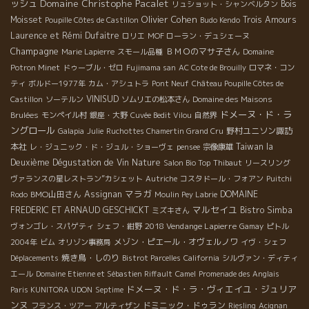
Domaine Christophe Pacalet
ッシュ
Bois
リュショット・シャンベルタン
Olivier Cohen
Moisset
Trois Amours
Poupille Côtes de Castillon
Budo Kendo
Laurence et Rémi Dufaitre
ロリエ
MOF ローラン・デュシェーヌ
Champagne
ＢＭＯのマサ子さん
Marie Lapierre
スモール品種
Domaine
Potron Minet
ドゥーブル・ゼロ
Fujimama san
AC Cote de Brouilly
ロマネ・コン
ティ
ボルドー1977年
カム・アシュトラ
Pont Neuf
Château Poupille Côtes de
VINISUD
Castillon
ソーテルン
ソムリエの松本さん
Domaine des Maisons
ドメーヌ・ド・ラ
Brulées
モンペイル村
銀座・大野
Cuvée Bedit Vilou
自然界
ングロール
野村ユニソン諏訪
Galapia
Julie
Ruchottes Chamertin Grand Cru
本社
Taiwan la
レ・ジュニック・ド・ジュル・ショーヴェ
pensee
宗像康雄
Deuxième Dégustation de Vin Nature
Salon Bio Top
Thibaut
リースリング
ヴァランスの星レストラン”カシェット
Autriche
コスタドール・フォアン
Puitchi
マラガ
BMO山田さん
Assignan
DOMAINE
Rodo
Moulin Pey Labrie
マルセイユ
FREDERIC ET ARNAUD GESCHICKT
Bistro Simba
ミズキさん
2018 Vendange Lapierre
ヴォンゴレ・スパゲティ
シェフ・紺野
Gamay
ピトル
メゾン・ピエール・オヴェルノワ
2004年
ビム
オリゾン事務局
イヴ・シェフ
焼き鳥・しのり
Déplacements
Bistrot Parcelles
California
シルヴァン・ディティ
エール
Domaine Etienne et Sébastien Riffault
Camel
Promenade des Anglais
ドメーヌ・ド・ラ・ヴィエイユ・ジュリア
Paris KUNITORA UDON
Septime
ンヌ
ドミニック・ドゥラン
フランス・ツアー
アルティザン
Riesling
Acignan