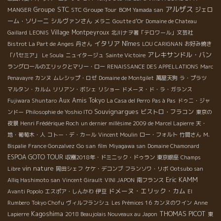
アルザス
Groupe STC
STC Groupe Tour
ジェロ
MANGER
BOM Yamada san
ーム・ソリーニ
シルヴァンさん
メラニ
Goutte d’Or
Domaine de Chateau
Village Montpeyroux
Gaillard
LEONIS
北川ナヲ著「テロワール」文芸社
イタリア
Nîmes
Bistrot La Part de Anges
丹さん
LOU CARIGNAN
お好み焼き
アレキサンドル・バン
「パセミア」
Le Soula
ニュイタージュ
Sainte Victoire
ラングロールのエリックとマリー・ロー
RENAISSANCE DES APPELLATIONS
Marc
Penavayre
カンヌ
ムレシップ・ロゼ
Domaine de Montgilet
萬屋天狗
ラ・プラツ
マルタン・カルム
リリアン・ボシェ
リショー
ドメーヌ・ド・ラ・ガランス
Aux Amis Tokyo
Fujiwara Shuntaro
La Casa del Perro
Pas à Pas
ドゥニ・ジャ
Souvignargues
ビストロ・フラコン
ンドー
Philosophie de Yoshio ITO
東京の
夜景
Henri Frédérique Roch
un dernier millésime 2009 de Marcel Lapierre
天・
地・葡萄木・人
コトー・デ・カール
Vincent Moulin
ロー・フォルト
竹間さん
M.
Go san
Bispalie
France Gonzalvez
film
Miyagawa san
Domaine Chamonard
ESPOA GOTO TOUR
収穫2018年・ドミニック・ドゥラン
東京銀座
Champs
vin nature
Libre
岡田シェフ
ケケ・デコンブ
フランソワ・リボ
Ootsubo san
Eric KAMM
Alliq Hashimoto san
Vincent Girault
VINI JAPON
南フランス
ドメーヌ・エリック・カム
Avanti Popolo
エスポア・しんかわ
伊豆
El
Rumbero
Tokyo Chofu
ヴィルフランシュ
Les Prémices 16
カンヌのワイン
Anne
Kagoshima
THOMAS PICOT
Lapierre
2018 Beaujolais Nouveaux au Japon
東