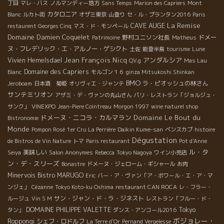
丁目
マレ・バス
ノルマンディー地方
Sans Temps
Marion des Capriers
Mont
カタロニア
Blanc
ルカト街
オザミ東京
山登り
セ・ル・プランタン2016
Paris
La Remise
CAVE AUGE
restaurent Georges Cinq
マス・ド・モンペール
Domaine Damien Coquelet
野村ユニソン社長
ドメー
Patrimoine
Matheus
ヌ・フレデリック・エ・アルノー・ゲシクト
土佐
能登半島
tourisme
Lune
Jean François Nicq
アンダルシア
Vivien Hemelsdael
QV.g
Mas Lau
Domaine des Capriers
Blanc
モルゴン１６
ginza Mitsukoshi Shinkan
BMO
ラ・ピオッシュの林さん
Jeroboam
日本酒 菊姫
オリヴィエ・ジャンテ
サンテミリオン
アザミ・デ・ヴァンの丸山さん
パリ・レストラン「ジョルジュ・
サンク」
VINEXPO
Jean-Piere Cointreau
Morgon 1997
wine naturel shop
ドメーヌ・ニコラ・カルマラン
Domaine Le Bout du
Bistronomie
Monde
Pompon Rosé
1er Cru La Perrière
Daikin Kume-san
ベンスカブ
histoire
Dégustation
de Bistros de Vin Nature
トマ
Paris restaurant
Pot d'Anne
ル・タ
美味しい
Seiya
Salon Anonymes
Rebecca
Tokyo Nagoya
ワイン小売店
ン・デ・スリーズ
Bonastre
ドメーヌ・ジェローム・ギシャール
お肉
Minervois
Bistro MARUGO
Eric
バー・ア・ヴァン「ア・ボワール・エ・ア・マ
ンジェ」
Cézanne
Tokyo Koto-ku Oshima
restaurant CAN ROCA
レ・フラー・
サン・ジャン・ド・ラ・ジネスト
ルージュ
Vin S M
レストラン「フルー・ド・
DOMAINE PHILIPPE VALETTE
Tokyo
タン」
ダンス・アンコール2016
ボジョレー・
Roppongi
シェフ・ロドルフ
La Terre d'Or
Pernand Vergelesse