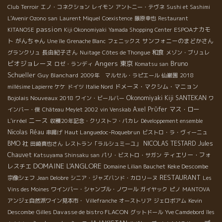
Club
Terroir
エノ・コネクション
レイモン
アントニー・テヴネ
Sushi et Sashimi
L'Avenir Ozono san
Laurent Miquel
Coexistence
藤原幸也
Restaurant
passion
ESPOAナカモ
KITANOSE
Kiji Okonomiyaki
Yamada Shopping Center
ト
がんちゃん
サンフォニーのまどかさん
Une île
Grenache Blanc
フェニックス
長由紀子さん
和食
グランクリュ
Nuitage
Côtes de Thongue
メゾン・ブリュレ
Angers
ビオジョレーヌ
東京
Bruno
ロゼ・ランディ
Komatsu san
Schueller
Guy Blanchard
2009年 マルセル・ラピエール
仙巌園
2018
ドメーヌ・マクシム・マニョン
millésime Lapierre
ケケ
ドイツ
Italie Nord
Bojolais Nouveaux 2018
Okonomiyaki Kiji SANTEKAN
ワイン・ビールバー
ワ
Axel Prϋfer
マス・ロー
インバー・俊
Château Meylet 2002
vin Venskab
ニース
L'irréel
収穫20年記念・クリストフ・パカレ
Développement ensemble
Nicolas Réau
Haut Languedoc-Roquebrun
串揚げ
ビストロ・ラ・ヴィーニュ
BMO 社
NICOLAS TESTARD
Jules
田崎真也さん
レストラン「ラルシュミーユ」
Chauvet
ティエリー・フォ
Katsuyama Shinsaku san
パリ・ビストロ・サガン
DOMAINE L'ANGLORE
レスチエ
Keke Descombe
Domaine Lilian Bauchet
RESTAURANT
宗像シェフ
Jean Delobre
シニア・ジャズバンド・カロリーヌ
Les
Vins des Moines
ワインバー・シャンブル・ノワール
ガイヤック
ピノ
MANTOVA
アンジェ自然派ワイン見本市・
Villefranche
オーストリア
ジェロボアム
Kevin
Gilles Davasse de bistro FLACON
Descombe
グットドール
Yve Camdebord
îles