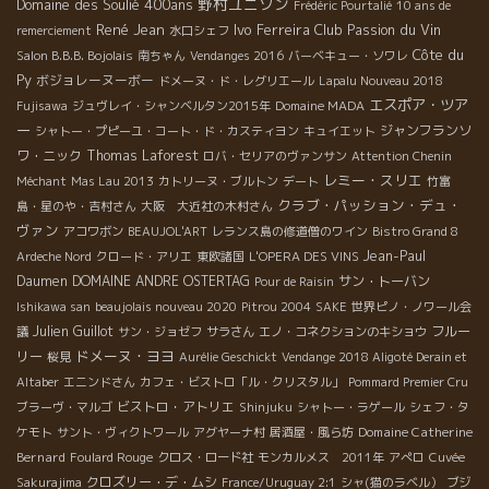
野村ユニソン
Domaine des Soulié 400ans
Frédéric Pourtalié
10 ans de
René Jean
Ivo Ferreira
Club Passion du Vin
remerciement
水口シェフ
Côte du
Salon B.B.B. Bojolais
南ちゃん
Vendanges 2016
バーベキュー・ソワレ
Py
ボジョレーヌーボー
ドメーヌ・ド・レグリエール
Lapalu Nouveau 2018
エスポア・ツア
Fujisawa
ジュヴレイ・シャンベルタン2015年
Domaine MADA
ー
ジャンフランソ
シャトー・プピーユ・コート・ド・カスティヨン
キュイエット
ワ・ニック
Thomas Laforest
ロバ・セリアのヴァンサン
Attention Chenin
レミー・スリエ
Méchant
Mas Lau 2013
カトリーヌ・ブルトン
デート
竹富
クラブ・パッション・デュ・
島・星のや・吉村さん
大阪 大近社の木村さん
ヴァン
アコワボン
BEAUJOL'ART
レランス島の修道僧のワイン
Bistro Grand 8
Jean-Paul
Ardeche Nord
クロード・アリエ
東欧諸国
L'OPERA DES VINS
Daumen
DOMAINE ANDRE OSTERTAG
サン・トーバン
Pour de Raisin
Ishikawa san
beaujolais nouveau 2020
Pitrou 2004
SAKE
世界ピノ・ノワール会
Julien Guillot
フルー
議
サン・ジョゼフ
サラさん
エノ・コネクションのキショウ
ドメーヌ・ヨヨ
リー
桜見
Aurélie Geschickt
Vendange 2018 Aligoté Derain et
Altaber
エニンドさん
カフェ・ビストロ「ル・クリスタル」
Pommard Premier Cru
ビストロ・アトリエ
ブラーヴ・マルゴ
Shinjuku
シャトー・ラゲール
シェフ・タ
Domaine Catherine
ケモト
サント・ヴィクトワール
アグヤーナ村
居酒屋・風ら坊
Bernard
Foulard Rouge
クロス・ロード社
モンカルメス 2011年
アぺロ
Cuvée
クロズリー・デ・ムシ
Sakurajima
France/Uruguay 2:1
シャ(猫のラベル）
ブジ