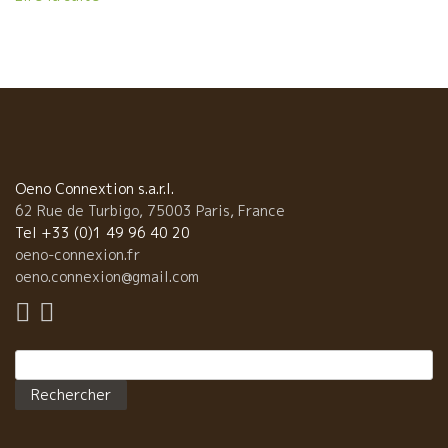
ず、お店開けた途端に、 近所の常連が集まるわ集まるわ。まさに
近隣住民の憩いの場。 そんなサンセールの2人が開けてくれたボ
トルが2010年のCLUB PASSION DU VINツアーで オリヴィ
エ・クザンのところに訪問したときに1人1本ずつくれたカベル
ネ・フラン2007のマグナム。 この時のツアー参加者は、赤穂
の47リカーズの岡田さん、御殿場の泉屋酒販の勝俣さん、そして
サンセールの川村さんとみどりさん、その友人の日野でバー経営
の高田さん。 ツアー1軒目の訪問蔵元がオリヴィエ・クザンだっ
た。 そこからミッシェル・オジェ時代のメゾン・ブリュレ、 もち
Oeno Connextion s.a.r.l.
ろんサンセールは必須訪問でセバスチャン・リフォー、ブルゴー
62 Rue de Turbigo, 75003 Paris, France
ニュに行ってエマニュエル・ジブロ、 ラトー、フィリップ・パカ
Tel +33 (0)1 49 96 40 20
レ、ドミニク・ドゥラン、 ボジョレーはデコンブ、石川研修中の
oeno-connexion.fr
ラピエール、ラパリュ、 そしてダール・エ・リボ、マルセル・リ
oeno.connexion@gmail.com
ショー、 ルシヨンのル・ブー・デュ・モンドまで南下したまさに
弾丸ツアーだった。 さてオリヴィエのカベルネ・フラン2007は熟
成感など枯れたニュアンスは一切なく、ガメイのごとく果実味溢
Rechercher :
れ、みずみずしい。タンニンはとても滑らかで、カベルネ・フラ
ンの持つ気品のある青みが、さらに清涼感を与えてくれた。 サン
セール、お宝ワインがたっぷり。 ツアーの想いで話に花が咲き、
気がつけば、、、、また時間が経つのを忘れてしまいまし