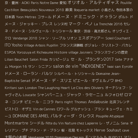
オリオル・アルティギャス
京・豊洲・AOKI
Paris Notre Dame
愛知
Poulille
麻美
Castillon
Beeaujolais Nouveaux 2018
Boqueria market
小島さん
寺田本家の
ドメーヌ・ドミニック・ドゥラン
ド
日本酒
Yvon Metras
コサール
ポルト
マーク・ペノ
メーヌ・ジャッキー・プレス
レンヌ村
La Trenchée 2016
セレ
ネ・ドメーヌ・シルヴェール・トリシャール
東京・渋谷・高太郎さん
オリヴィエ・
エスポアツアー
クロ
Vendange 2018
シャン・リーブル
リオン
Soleil Couchant
ITO Yoshio
Village Arbois Pupillin
フランス決勝戦
ボジョレ・クリストフ・パカレ
ESPOA Yorozuya et Richeaume Histoire
village Jasniers
フランスワインの歴史
セ・ル・プランタン2017
Lilian Bauchet
Salon
Frida
カリピージュ
Sete
アナテ
salon de vin ''INDIGENES''
ム
Morgon 16
サン・シニアン
Iwai san
Eyrolle
ドメーヌ・ローラン・バルツ
Domaine Jean-
シルベール・トリシャール
ドメーヌ・デ・スリエ
Baptiste Senat
ピエール・オヴェルノワ
BMO
Kiritani san
London The Laughing Heart
Le Clos des Oliviers
オーナシェフ・シ
シャンパ－ニュ・ジャック・ラセ－ニュ
ルフォロゼ
ロマ
ャヴィさん
Loucate
Andalousie
ネ・コンチ
ピエール・ニコラ
Paris night
Thomas
北浜フレンチ
ビストロ・オザミ
Vin de Cannes
ロワ−ル
グルナッシュ・ブラン
キューヴェ・カミ
パルティーダ・クレウス
DOMAINE DES AMIEL
ーユ
Poupille Atypique
Montmartre
シードル
Fête du Vin Nature chez Lapierre
レ・ザノ二ム
Sena
オ
Herve Souhaut
レリアン・プチ
ブラン・ド・ブラン
桜・花見
モトックス
cave
大阪の小松屋
Vendange 2018 Dominique Derain
モンマルトル
マシ
BUDO 11