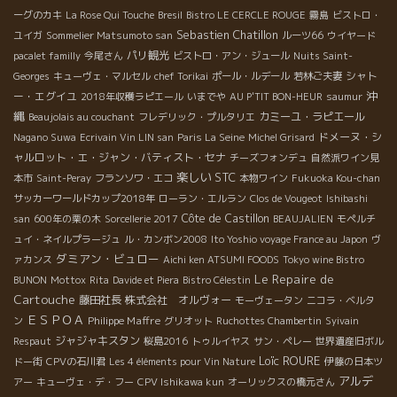
ーグのカキ
La Rose Qui Touche
Bresil
Bistro LE CERCLE ROUGE
霧島
ビストロ・
Sebastien Chatillon
ユイガ
Sommelier Matsumoto san
ルーツ66
ウイヤード
パリ観光
pacalet familly
今尾さん
ビストロ・アン・ジュール
Nuits Saint-
シャト
Georges
キューヴェ・マルセル
chef Torikai
ポール・ルデール
若林ご夫妻
沖
ー・エグイユ
2018年収穫ラピエール
いまでや
AU P'TIT BON-HEUR
saumur
縄
カミーユ・ラピエール
Beaujolais au couchant
フレデリック・プルタリエ
ドメーヌ・シ
Nagano Suwa
Ecrivain Vin LIN san
Paris La Seine
Michel Grisard
ャルロット・エ・ジャン・バティスト・セナ
チーズフォンデュ
自然派ワイン見
楽しい
STC
本市
Saint-Peray
フランソワ・エコ
本物ワイン
Fukuoka Kou-chan
サッカーワールドカップ2018年
ローラン・エルラン
Clos de Vougeot
Ishibashi
Côte de Castillon
san
600年の栗の木
Sorcellerie 2017
BEAUJALIEN
モペルチ
ュイ・ネイルプラージュ
ル・カンボン2008
Ito Yoshio voyage France au Japon
ヴ
ダミアン・ビュロー
ァカンス
Aichi ken ATSUMI FOODS
Tokyo wine Bistro
Le Repaire de
BUNON
Mottox
Rita
Davide et Piera
Bistro Célestin
Cartouche
藤田社長
株式会社 オルヴォー
モーヴェータン
ニコラ・ベルタ
ＥＳＰＯＡ
Philippe Maffre
ン
グリオット
Ruchottes Chambertin
Syivain
ジャジャキスタン
Respaut
桜島2016
トゥルイヤス
サン・ペレー
世界遺産旧ボル
Loïc ROURE
ドー街
CPVの石川君
Les 4 éléments pour Vin Nature
伊藤の日本ツ
アルデ
アー
キューヴェ・デ・フー
CPV Ishikawa kun
オーリックスの橋元さん