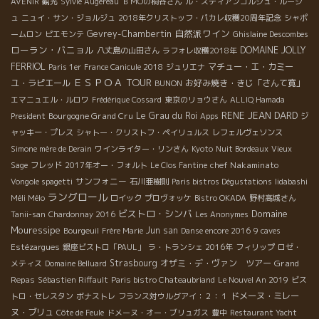
AVENIR
観光
Sylvie Augereau
ＢＭОの桐谷さん
ル・スティアンゴルジュ・ルージ
ュ
ニュイ・サン・ジョルジュ
2018年クリストッフ・パカレ収穫20周年記念
シャポ
自然派ワイン
Gevrey-Chambertin
ームロン
ピエモンテ
Ghislaine Descombes
ローラン・バニョル
DOMAINE JOLLY
八丈島の山田さん
ラフォレ収穫2018年
FERRIOL
マチュー・エ・カミー
Paris 1er
France Canicule 2018
ジュリエナ
ＥＳＰＯＡ TOUR
ユ・ラピエール
お好み焼き・きじ「さんて寛」
BUNON
エマニュエル・ルロワ
Frédérique Cossard
東京のリョウさん
ALLIQ Hamada
RENE JEAN DARD
Bourgogne Grand Cru
Le Grau du Roi
President
Apps
ジ
ャッキー・プレス
シャトー・クリストフ・ペイリュルス
レフェルヴェソンス
Simone mère de Derain
ワインライター・リンさん
Kyoto
Nuit Bordeaux
Vieux
chef Nakaminato
Sage
フレッド
2017年オー・フォルト
Le Clos Fantine
サンフォニー
Vongole spagetti
石川亜樹則
Paris bistros Dégustations
Iidabashi
ラングロール
Méli Mélo
ロイック
プロヴォッケ
Bistro OKADA
野村高城さん
ビストロ・シンバ
Domaine
Tanii-san
Chardonnay 2016
Les Anonymes
Mouressipe
Jun san
Bourgeuil
Frère Marie
Danse encore 2016
9 caves
Estézargues
銀座ビストロ「PAUL」
ラ・トランシェ 2016年
フィリップ
ロゼ・
Strasbourg
オザミ・デ・ヴァン ツアー
Grand
メティス
Domaine Belluard
Repas
Sébastien Riffault
Paris bistro Chateaubriand
Le Nouvel An 2019
ビス
ドメーヌ・ミレー
トロ・セレスタン
ボナストレ
フランス対ウルグアイ：２：１
ヌ・ブリュ
Côte de Feule
ドメーヌ・オー・ブリュガス
豊中
Restaurant Yacht