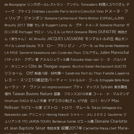
de Bourgogne
シンガポールレストラン・アンドレ
Torocadero
料理人ユウジさん
デ
ドメーヌ・フ
Paris bistro Coinstot Vino
ィーヴ・ブテイユ
Château Lassolle
ィリップ・ジャンボン
Domaine Catherine et Pierre Breton
ESPOAしんかわ
Brouilly 2017
京都
セレネ
Ruppert Leroy
ル・プチ・ドメーヌ
Domaine Picatier
ガ
Rémi DUFAITRE
ロンヌ河
Portugal
サロン・リレエル
Le Petit Domaine
岩田さ
JACQUES LASSAIGNE
モンマルトルの丘
ん（岩ちゃん）
AC Brouilly
南仏モン
ピノ・ノワール
ペイル
Lionel Gauby
マス・ロー・ブラン
sa fille ainée Madeleine
Julien Mareschal
LA MISE
Sancerre Kawamura san
Cuvee des Fous
ジルアザム
バティスト・クザン
愛
アメルシュヴィル畑
Fukuoka Imao-san
シ・ヌ・パルリオ
Côte de Thongue
ン・カリニャン
orgamic
Bisstro Italien Restaurant GUCITE
リショーム ロゼ
Sandrine
Famille Lapierre
剣道八段・好村兼一
Port du Thon
レミー・スリエ50歳記念パーティー
シャルルド・ゴール
Echappée Belle Rose
ムーラン・ナ・ヴァン
Sylvain
vin impressionnant
プティ・マックス
東京築地
Taiwan Buvons Nature
場外
猛暑・フランス2018年夏
コート・ド・マルマンデ
オザミの小松さん
Mas
Hirofumi SHOJI さんご夫妻
ピザ店 ロバ・セリア
Pellisser
ラピエール家
ビストロ・トロワ・ザムール
Tokyo Setagaya-ku
Nakamoto san
アシニャン
Hennig Hoesch
シャトー・メレ２００２
Sauterne
ジ
Domaine Charlotte
ュリアンヌ
ITO JAPON TOURS
Barbecue Soirée
ピエール橋
収穫2017年
et Jean Baptiste Sénat
Marie-
寺田本家
Cachette Masa chef