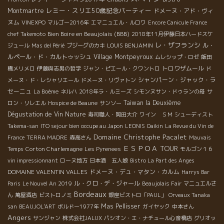
レミー・スリエ50歳記念パーティー
Montmartre
ドメーヌ・アド・ヴィ
ヌム
VINEXPO
マルゴー2016年
エマニュエル・ルロワ
Encore Canicule France
Bien Boire en Beaujolais (BBB)
chef Takemoto
2018年11月伊藤日本ハードスケ
レ・ザフランシ
ル・
ジュール
Mas del Périé
ブジーグのカキ
LOUIS BENJAMIN
ルペール・ド・カルトゥッシュ
Village Montpeyroux
ムレシップ・ロゼ
飯田
トロワザムール
橋メリメロ
伊藤與志男の哲学
ジャン・ピエール・クワントロ
ド
シャンパーン・ジャック・ラ
メーヌ・ド・レシャリエール
ドメーヌ・リヴァトン
セーニュ
La Boème
ネルハ
2018年ラ・ルミーズ
シモンヌサン・ドゥランの母
サ
Taiwan la Deuxième
ロン・リレエル
Hospice de Beaune
サンソー
Dégustation de Vin Nature
寿司職人・岡田大介
ワイン ＳＭ
シューディスト
Takema-san
ITO sejour bien occupe au Japon
LEONIS
Daikin
La Revue du Vin de
Domaine Christophe Pacalet
France
TERRA MADRE
森高さん
Mauvais
ＥＳＰＯＡ TOUR
Corton Charlemagne
Temps
Les Pyrenees
モルゴン１６
vin impressionnant
ローヌ地方
日本酒 五人娘
Bistro La Part des Anges
DOMAINE VALENTIN VALLES
ドメーヌ・デュ・マタン・カルム
Harrys Bar
ル・クロ・デ・ジャール
Paris
Le Nouvel An 2019
Beaujolais Fair
マニュエルさ
Bordeaux
ん
萬屋酒店
ビストロノミ
銀座ビストロ「PAUL」
Orveaux Tanaka
Mas Pellisser
san
BEAUJOL'ART
ボルドー1977年
ガイヤック
中本さん
Angers
サンジャン
株式会社JALUX
パシオン・エ・ナチュール心斎橋店
グリオッ