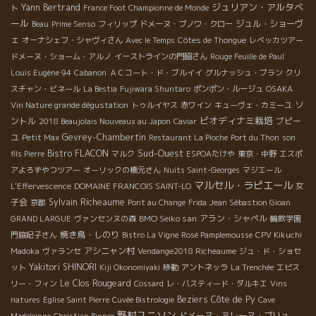
ジュリアン・アルタベ
Yann Bertrand
ト
France Foot Championne de Monde
ール
ジュル・ショーヴ
Beau
Prime Senso
フィリップ
ドメーヌ・ブノワ・クロー
ェ
オーナシェフ・シャヴィさん
Avec le Temps
Côtes de Thongue
レベッカツアー
ドメーヌ・ショーム・アルノ
イーストラインの門脇さん
Rouge Feuille de Paul
Louis Eugène 94
Cabanon
ＡＣコート・ド・ブルイイ
グルナッシュ・ブラン
クリ
スチャン・ビネール
La Bestia
Fujiwara Shuntaro
ポンポン・ルージュ
OSAKA
ソ
Vin Nature grande dégustation
トゥルイヤス
赤ワイン
キューヴェ・カミーユ
ビオディナミ栽培
ントル
プピー
2018 Beaujolais Nouveaux au Japon
Caviar
ユ
Gevrey-Chambertin
Petit Max
Restaurant La Pioche
Port du Thon
son
Sud-Ouest
Bistro FLACON
fils Pierre
マルク
ESPOAたけや
東京・中野
エスポ
アよろずやつツアー
オーリックの橋元さん
Nuits Saint-Georges
マジエール
マルセル・ラピエール
女
L'Effervescence
DOMAINE FRANCOIS SAINT-LO
子会
Sylvain Richeaume
京都
Pont au Change
Frida
Jean Sébastion Gioan
BMO Seiko san
アラン・シャペル
GRAND LARGUE
ヴァンセンヌの森
輪飲学園
焼き鳥・しのり
門脇紀子さん
Bistro La Vigne
Rosé Pamplemousse
CPV Kikuchi
アシニャン村
Madoka
ヴァランセ
Vendange2018 Richeaume
ジュ・ド・ショセ
Yakitori SHINORI
ット
Kiji Okonomiyaki
移動
アントネッラ
La Trenchée
エピス
Le Clos Rougeard
リー・フィン
Cossard
レ・バスティード・ダルキエ
Vins
Beziers
Côte de Py
natures
Eglise Saint Pierre
Cuvée Bistrologie
Cave
野村ユニソン
ドメーヌ・ミレーヌ・ブリュ
Madeleinne
Christian Binner