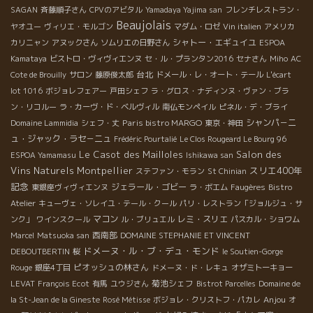
SAGAN
斉藤順子さん
CPVのアビタル
Yamadaya Yajima san
フレンチレストラン・
Beaujolais
ヤオユー
ヴィリエ・モルゴン
マダム・ロゼ
Vin italien
アメリカ
シャトー・エギュイユ
カリニャン
アヌックさん
ソムリエの日野さん
ESPOA
Kamataya
ビストロ・ヴィヴィエンヌ
セ・ル・プランタン2016
セナさん
Miho
AC
台北
Cote de Brouilly
サロン
藤原俊太郎
ドメール・レ・オート・テール
L'écart
lot 1016
ボジョレフェアー
戸田シェフ
ラ・グロス・ナディンヌ・ヴァン・ブラ
ン・リコルー
ラ・カーヴ・ド・ベルヴィル
南仏モンペイル
ピネル・デ・ブライ
Paris bistro MARGO
シャンパ－ニ
Domaine Lammidia
シェフ・丈
東京・神田
ュ・ジャック・ラセ－ニュ
Frédéric Pourtalié
Le Clos Rougeard Le Bourg 96
Le Casot des Mailloles
Salon des
ESPOA Yamamasu
Ishikawa san
Vins Naturels Montpellier
スリエ400年
ステファン・モラン
St Chinian
記念
ジェラール・ゴビー
東銀座ヴィヴィエンヌ
ラ・ボエム
Faugères
Bistro
Atelier
キューヴェ・ソレイユ・テール・クール
パリ・レストラン「ジョルジュ・サ
マコン
レミ・スリエ
ンク」
ワインスクール
ル・ブリュエル
パスカル・ショワム
西南部
Marcel
Matsuoka san
DOMAINE STEPHANIE ET VINCENT
ドメーヌ・ル・ブ・デュ・モンド
DEBOUTBERTIN
桜
le Soutien-Gorge
ピオッシュの林さん
Rouge
銀座4丁目
ドメーヌ・ド・レキュ
オザミトーキョー
菊池シェフ
LEVAT
François Ecot
有馬
ユウジさん
Bistrot Parcelles
Domaine de
Anjou
la St-Jean de la Gineste
Rosé Métisse
ボジョレ・クリストフ・パカレ
オ