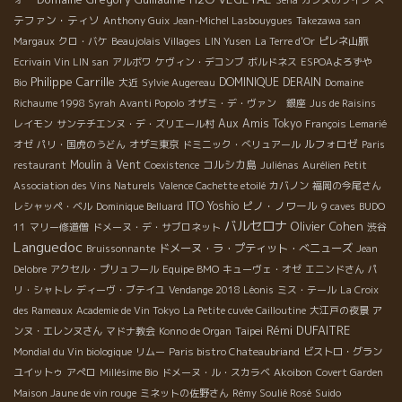
テファン・ティソ
Anthony Guix
Jean-Michel Lasbouygues
Takezawa san
Margaux
クロ・バケ
Beaujolais Villages
LIN Yusen
La Terre d'Or
ピレネ山脈
Ecrivain Vin LIN san
アルボワ
ケヴィン・デコンブ
ボルドネス
ESPOAよろずや
Philippe Carrille
DOMINIQUE DERAIN
Bio
大近
Sylvie Augereau
Domaine
Richaume 1998 Syrah
Avanti Popolo
オザミ・デ・ヴァン 銀座
Jus de Raisins
Aux Amis Tokyo
レイモン
サンテチエンヌ・デ・ズリエール村
François Lemarié
ルフォロゼ
オゼ
パリ・国虎のうどん
オザミ東京
ドミニック・べリュアール
Paris
Moulin à Vent
コルシカ島
restaurant
Coexistence
Juliénas
Aurélien Petit
Association des Vins Naturels
Valence Cachette etoilé
カバノン
福岡の今尾さん
ITO Yoshio
ピノ・ノワール
レシャッペ・ベル
Dominique Belluard
9 caves
BUDO
バルセロナ
Olivier Cohen
11
マリー修道僧
ドメーヌ・デ・サブロネット
渋谷
Languedoc
ドメーヌ・ラ・プティット・べニューズ
Bruissonnante
Jean
Delobre
アクセル・プリュフール
Equipe BMO
キューヴェ・オゼ
エニンドさん
パ
リ・シャトレ
ディーヴ・ブテイユ
Vendange 2018 Léonis
ミス・テール
La Croix
des Rameaux
Academie de Vin Tokyo
La Petite cuvée Cailloutine
大江戸の夜景
ア
Rémi DUFAITRE
Taipei
ンヌ・エレンヌさん
マドナ教会
Konno de Organ
Mondial du Vin biologique
リムー
Paris bistro Chateaubriand
ビストロ・グラン
ユイットゥ
アぺロ
Millésime Bio
ドメーヌ・ル・スカラベ
Akoibon
Covert Garden
Maison Jaune de vin rouge
ミネットの佐野さん
Rémy Soulié Rosé
Suido