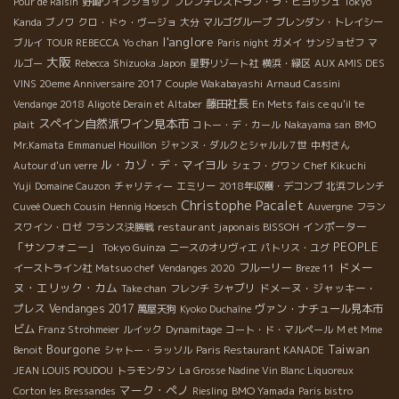
Pour de Raisin
野崎ワインショップ
フレンチレストラン・ラ・ピヨッシュ
Tokyo
Kanda
ブノワ
クロ・ドゥ・ヴージョ
大分
マルゴグループ
ブレンダン・トレイシー
l'anglore
ブルイ
TOUR REBECCA
Yo chan
Paris night
ガメイ
サンジョゼフ
マ
大阪
ルゴー
Rebecca
Shizuoka Japon
星野リゾート社
横浜・緑区
AUX AMIS DES
VINS 20eme Anniversaire 2017
Couple Wakabayashi
Arnaud Cassini
藤田社長
Vendange 2018 Aligoté Derain et Altaber
En Mets fais ce qu'il te
スペイン自然派ワイン見本市
plait
コトー・デ・カール
Nakayama san
BMO
Mr.Kamata
Emmanuel Houillon
ジャンヌ・ダルクとシャルル７世
中村さん
ル・カゾ・デ・マイヨル
Autour d'un verre
シェフ・グワン
Chef Kikuchi
Yuji
Domaine Cauzon
チャリティー
エミリー
2018年収穫・デコンブ
北浜フレンチ
Christophe Pacalet
Cuveé Ouech Cousin
Hennig Hoesch
Auvergne
フラン
restaurant japonais BISSOH
インポーター
スワイン・ロゼ
フランス決勝戦
PEOPLE
「サンフォニー」
Tokyo Guinza
ニースのオリヴィエ
パトリス・ユグ
ドメー
フルーリー
イーストライン社
Matsuo chef
Vendanges 2020
Breze 11
ヌ・エリック・カム
シャブリ
ドメーヌ・ジャッキー・
Take chan
フレンチ
プレス
Vendanges 2017
ヴァン・ナチュール見本市
萬屋天狗
Kyoko Duchaîne
ビム
Franz Strohmeier
ルイック
Dynamitage
コート・ド・マルペール
M et Mme
Bourgone
Taiwan
Benoit
シャトー・ラッソル
Paris Restaurant KANADE
JEAN LOUIS POUDOU
トラモンタン
La Grosse Nadine Vin Blanc Liquoreux
マーク・ペノ
BMO Yamada
Corton les Bressandes
Riesling
Paris bistro