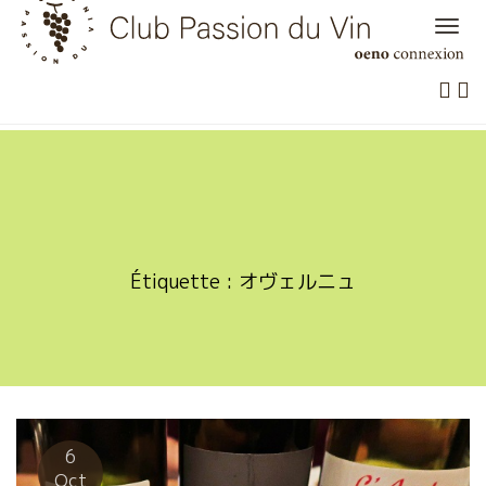
Skip
to
content
Étiquette :
オヴェルニュ
6
Oct