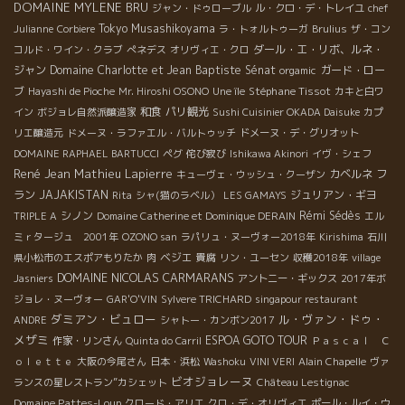
DOMAINE MYLENE BRU
ジャン・ドゥローブル
ル・クロ・デ・トレイユ
chef
Tokyo Musashikoyama
Julianne
Corbiere
ラ・トォルトゥーガ
Brulius
ザ・コン
ダール・エ・リボ、ルネ・
コルド・ワイン・クラブ
ぺネデス
オリヴィエ・クロ
ジャン
Domaine Charlotte et Jean Baptiste Sénat
ガード・ロー
orgamic
ブ
Stéphane Tissot
Hayashi de Pioche
Mr. Hiroshi OSONO
Une île
カキと白ワ
和食
パリ観光
イン
ボジョレ自然派醸造家
Sushi Cuisinier OKADA Daisuke
カプ
リエ醸造元
ドメーヌ・ラファエル・バルトゥッチ
ドメーヌ・デ・グリオット
DOMAINE RAPHAEL BARTUCCI
ペグ
侘び寂び
Ishikawa Akinori
イヴ・シェフ
René Jean
Mathieu Lapierre
カベルネ フ
キューヴェ・ウッシュ・クーザン
ラン
JAJAKISTAN
ジュリアン・ギヨ
Rita
シャ(猫のラベル）
LES GAMAYS
シノン
Rémi Sédès
TRIPLE A
Domaine Catherine et Dominique DERAIN
エル
ミｒタージュ 2001年
OZONO san
ラパリュ・ヌーヴォー2018年
Kirishima
石川
ベジエ
県小松市のエスポアもりたか
肉
貴腐
リン・ユーセン
収穫2018年
village
DOMAINE NICOLAS CARMARANS
Jasniers
アントニー・ギックス
2017年ボ
ジョレ・ヌーヴォー
GAR'O'VIN
Sylvere TRICHARD
singapour restaurant
ダミアン・ビュロー
ル・ヴァン・ドゥ・
ANDRE
シャトー・カンボン2017
メザミ
ESPOA GOTO TOUR
作家・リンさん
Quinta do Carril
Ｐａｓｃａｌ Ｃ
ｏｌｅｔｔｅ
大阪の今尾さん
日本・浜松
Washoku
VINI VERI
Alain Chapelle
ヴァ
ビオジョレーヌ
ランスの星レストラン”カシェット
Château Lestignac
Domaine Pattes-Loup
クロード・アリエ
クロ・デ・オリヴィエ
ポール・ルイ・ウ