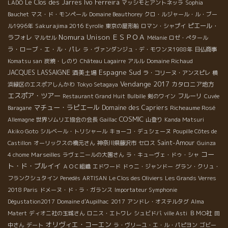
Ivo Ferreira
Le Clos des Jarres
LADO
マッシモとアントネッラ
Sophia
Bauchet
マス・ド・モンペール
Domaine Beauthorey
クロ・ルジャール・ル・ブー
Sakurajima 2016
ピエール・
ル1996年
Eyrolle
東京の屋形船
ロマン・シャプイ
Nomura Unison
ＥＳＰＯＡ
ラフォレ
マルセル
Mélanie
ロゼ・ぺタール
ラ・ローブ・エ・ル・パレ
ラ・ヴァンダンジュ・デ・モワンヌ1988年
日仏商事
Komatsu san
炭焼・しのり
Château Lagairre
アルル
Domaine Richaud
Espagne Sud
JACQUES LASSAIGNE
酒美土場
ラ・コリーヌ・アンスピレ
横
Vendange 2017
カタロニア地方
浜緑区のエスポアしんかわ
Tokyo Setagaya
エスポア・ツアー
フルーリ
Restaurant Grand Huit
Bulbille
剣のワイン
Cuvée
マチュー・ラピエール
Domaine des Capriers
Richeaume Rosé
Baragane
COSMIC
Allemagne
世界ソムリエ協会の会長
Gaillac
山登り
Kanda Matsuri
Akiko Goto
シルベール・トリシャール
キョーコ・デュシェーヌ
Poupille Côtes de
Saint-Amour
Castillon
オーリックスの橋元さん
神奈川県藤沢市
セロス
Guinza
コー
Marseilles
4 chome
ラヴェニールの大園さん
ラ・キューヴェ・ドゥ・シャ
ト・ド・ブルイイ
ＡＯＣ組織
エドワード
ドゥニ・ジャンドー
グラン・クリュ・
フランクシュタイン
Penedès
ARTISAN
Le Clos des Oliviers
Les Grands Verres
2018 Paris
ドメーヌ・ド・ラ・ガランス
Importateur Symphonie
Dégustation2017
Domaine d'Aupilhac
2017
アンドレ・オステルタグ
Alma
ＢＭО社
Matert
ディオニ社の玉城さん
ロニス・エトワレ
シュビドバ
ville Asti
田
オリヴィエ・コーエン
中さん
デート
ラ・ヴリーユ・エ・ル・パピヨン
ゴビー