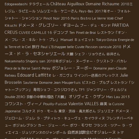
Château Aiguilloux
Domaine Richaume
Edogawabashi
テラヴェール
2018ミ
レジム・ラピエール
ソムリエール・ケニーさん
Pays-Bas
2017年オー・フォルト
シャトー・シャンション
Pinot Noir 2016
Paris Bistro Le Verre Volé
Chef
ドメーヌ・グレゴリー・ギヨーム
PARTIDA
Kikuchi
ブー・デュ・モンド
CREUS
デコンブ
CUVEE CAMILLE 16
Ten
Pinell de Brai
レストラン「オン・
Manuel
Tokyo Ginza
メ・フレ・ス・キル・トゥ・プレ」
キュイエット
Energie de
ドメ
旅行
la Terre et le Ciel
Paul
L'Echappee belle
Cuvée Passion
canicule 2018
ーヌ・ド・ラ・セネシャリエール
大鵬
シェフ・リョウさん
谷井さん
Nakaminato Shigeru san
2018年ボジョレ・ヌーヴォー・クリストフ・パカレ
ボジョレー・ヌーボー
Place de la Borse
Saint-Peray
Domaine jean-Claude
Edouard Laffitte
Julie
Rateau
レ・ガニヴェ
ワインバー店長のアレックス
Brosselin
Sauterne
Domaine Jean Maupertuis
ビストロ・プルプ
レストラン「シ
ャトーブリアン」
寿司シェフ・ユウジロウさん
TF1
ジャンマリー・ヴェルジェ
オリヴィエ・クザン
Double ZERO
京都の中華料理店「大鵬」
Mas Lau 2013
Valentin VALLES
コワンスト・ヴィーノ
麻美
Pouilly-Fuissé
la Cuisine
Japonaise
コルナス
ドゥ・モール
東京・渋谷・高太郎さん
ジュリエナ
ドメーヌ・
ジェローム・ジュレ
ラ・プティトゥ・キューヴェ・カイウティヌ
フレンチバーベキ
ボワ・モワセ
ュー
ボジョレブラン
カー・ジェー・ベー
フランス・ツアー
ラ・ヴ
自然派試飲会ビオジョレーヌ
ィエイユ・ジュリアンヌのジャンポール
トマ