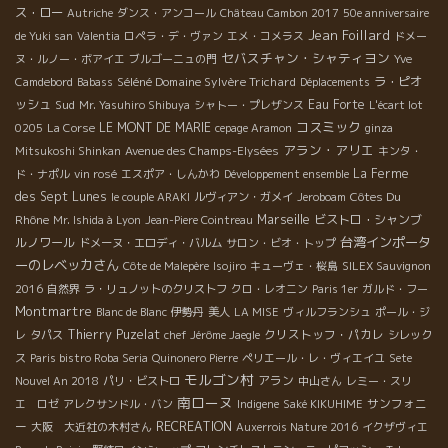
ス・ロー
Autriche
ダンス・アンコール
Château Cambon 2017
50e anniversaire
Jean Foillard
de Yuki san
Valentia
ロペラ・デ・ヴァン
エメ・コメラス
ドメー
セバスチャン・シャティヨン
ヌ・ルノー・ボアイエ
ブルゴーニュの門
Yve
Séléné Domaine Sylvère Trichard
ラ・ピオ
Camdebord
Babass
Déplacements
ッシュ
Sud
Eau Forte
Mr. Yasuhiro Shibuya
シャトー・プレザンス
L'écart lot
コスミック
LE MONT DE MARIE
0205
La Corse
cepage Aramon
ginza
アラン・アリエ
Mitsukoshi Shinkan
Avenue des Champs-Elysées
キンタ・
La Ferme
ド・ナポル
vin rosé
エスポア・しんかわ
Développement ensemble
des Sept Lunes
Côtes Du
le couple ARAKI
ルヴィアン・ガメイ
Jeroboam
Rhône
Marseille
ビストロ・シャンブ
Mr. Ishida à Lyon
Jean-Piere Cointreau
台湾インポータ
ルノワール
ドメーヌ・エロディ・バルム
サロン・ビオ・トップ
ーのレベッカさん
Côte de Malepère
Isojiro
キューヴェ・桜島
SILEX Sauvignon
2016
自然界
ラ・リュノットのクリストフ
クロ・レオニン
Paris 1er
ガルド・フー
Montmartre
Blanc de Blanc
伊勢丹
美人
LA MISE
ヴィルフランシュ
ポール・ジ
Thierry Puzelat
クリストッフ・パカレ
レ
タパス
chef Jérôme Jaegle
シレック
ス
Paris bistro Roba Seria
Quinonero Pierre
ペリエール・レ・ヴィエイユ
Sete
モルゴン村
アラン
Nouvel An 2018
パリ・ビストロ
中山さん
レミー・スリ
南ローヌ
サンフォニ
エ ロゼ
アレクサンドル・バン
Indigene
Saké KIKUHIME
ー
RECREATION
大阪 大近社の木村さん
Auxerrois Nature 2016
イクザヴィエ