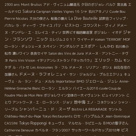
2300 ans
Mont Brulius
アド・ヴィニュム醸造元
夕日のボジョレ
パルク
宮古島
エ
Sakura
ールドゥロ
Carignan Vieilles Vignes 16
シャ
石川アキノリ
Cuvée Bou
Pierre Nicolas
La Dive Bouteille
大分の俊さん
桜島の噴火
試飲会フィリップ・
パリ・ビストロ・コワンスト・ヴィノ
パカレ
ラ・ディーヴ・ブテイユ
ドメー
ジャ
ヌ・アンドレ・エ・ミレイユ・ティソ
世界ビオ栽培醸造家
ボジョレ・
イオデ
ン・フランソワ・ニック
ミレジム２０１７
ウイヤード
roman 'TERROIR'
MOF
エスポア・ しんかわ
ローラン・デュシェーヌ
スペイン・アンダルシア
石川県小
松市
濃いワイン
奈良セイヤ
Salon des Vins de Jura
ドメーヌ・アント二ー・テヴ
エリック・カム
ネ
Paris Vini Vision
イタリアンレストラン「サッカパウ」
モン
タダ
ル・バトセ
Les Anonymes
ラ・フル
ドメーヌ・リリアン・ボシェ
台北在住の
ドメーヌ・ラフォレ
加藤さん
ニュイ・サン・ジョルジュ・プルミエクリュ
キュ
ジェローム・ジュレ
ーヴェ・ル・ラン・デュ・メルル
Importateur BMO
Anne-
Hélène
Grenache Blanc
ローラン・エルラン
バイエール2016
cuvée Coup de
Foudre
Mas de Mon Père
ボジョレワイン全体の一大イヴェント
ビュイソナント
こ
地中海
とり
アントワーヌ・エ・ローランス・ジョリ
エノ・コネクション
シャン・
シャンパーニュ・ド・スーザ
リーブル
Bistro LA REGARADE
サントル
Château-Neuf-du-Pape
Tokyo Restaurants
ロセ・パンプルムス
Jean-Dominique
Tokyo Roppongi
CASSINI
キューヴェ マルセル・ラピエール
ＢＭОの聖子さん
ビス
Catherine Deneuve
カベルネ・フラン2007
サッカーワールドカップ2018年