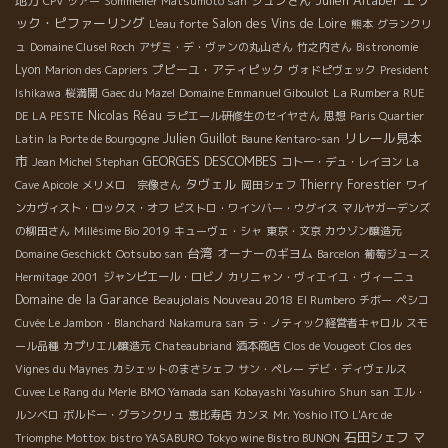
地方
ジュンさん
CPV ツアー
Sommelier Matsumoto san
ック・ピファーリング
Salon des Vins de Loire
L'eau forte
熊本
グランクリ
ュ
Domaine Clusel Roch
アザミ・デ・ヴァンの丸山さん
竹之内さん
Bistronomie
Lyon
プピーユ・アティピック
Marion des Capriers
ヴォドピヴェック
President
La Rumbera
Ishikawa
桜満開
Gaec du Mazel
Domaine Emmanuel Giboulot
RUE
Nicolas Réau
DE LA PESTE
ラピエール研修生のセイヤさん
思想
Paris Quartier
リレール見本
Julien Guillot
Latin
la Porte de Bourgogne
Baune Kentaro-san
市
GEORGES DESCOMBES
Jean Michel Stephan
コトー・デュ・レイヨン
La
タヴェル
Thierry Forestier
Cave Apicole
メリメロ 宗像さん
岡田シェフ
ワイ
ンカヴィスト・ロックス・オフ
ビストロ・ワインバー・ウグイス
マルヤガーデンズ
の柳田さん
Millésime Bio 2019
キューヴェ・シャ
東京・文京
カウゾン醸造元
台湾
オーナーのギヨム
Domaine Geschickt
Ootsubo san
Barcelon
葡萄ジュース
Hermitage 2001
ジャンピエール・ロビノ
カリニャン・ヴィエイユ・ヴィーニュ
Domaine de la Garance
Beaujolais Nouveau 2018
El Rumbero
チボー
ペシコ
Cuvée Le Jambon・Blanchard
Nakamura san
ラ・ノティック経営者キャロル
スモ
ール品種
カプリエル醸造元
Chateaubriand
酒本商店
Clos de Vougeot
Clos des
Vignes du Maynes
カシェットのまさシェフ
サン・ペレー
デビ・ディヴェルス
Cuvee Le Rang du Merle
BMO Yamada san
Kobayashi Yasuhiro
Shun san
エル・
ルンベロ
ボルドー・グランクリュ
恵比寿店
カンヌ
Mr. Yoshio ITO
L'Arc de
石田シェフ
マ
Triomphe
Mottox
bistro YASABURO
Tokyo wine Bistro BUNON