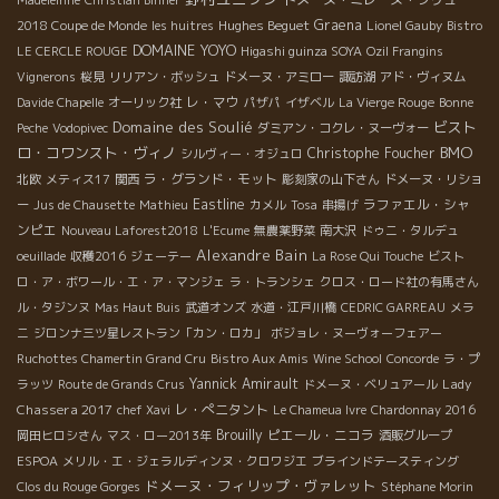
Hughes Beguet
Graena
2018 Coupe de Monde
les huitres
Lionel Gauby
Bistro
DOMAINE YOYO
LE CERCLE ROUGE
Higashi guinza SOYA
Ozil Frangins
Vignerons
桜見
リリアン・ボッシュ
ドメーヌ・アミロー
諏訪湖
アド・ヴィヌム
レ・マウ
Davide Chapelle
オーリック社
パザパ
イザベル
La Vierge Rouge
Bonne
Domaine des Soulié
ビスト
Peche
Vodopivec
ダミアン・コクレ・ヌーヴォー
BMO
ロ・コワンスト・ヴィノ
Christophe Foucher
シルヴィー・オジュロ
ラ・グランド・モット
北欧
メティス17
関西
彫刻家の山下さん
ドメーヌ・リショ
Eastline
ラファエル・シャ
ー
Jus de Chausette
Mathieu
カメル
Tosa
串揚げ
ンピエ
Nouveau Laforest2018
L'Ecume
無農薬野菜
南大沢
ドゥニ・タルデュ
Alexandre Bain
oeuillade
収穫2016
ジェーテー
La Rose Qui Touche
ビスト
ロ・ア・ボワール・エ・ア・マンジェ
ラ・トランシェ
クロス・ロード社の有馬さん
ル・タジンヌ
Mas Haut Buis
武道オンズ
水道・江戸川橋
CEDRIC GARREAU
メラ
ニ
ジロンナ三ツ星レストラン「カン・ロカ」
ボジョレ・ヌーヴォーフェアー
Ruchottes Chamertin Grand Cru
Bistro Aux Amis
Wine School
Concorde
ラ・プ
Yannick Amirault
Lady
ラッツ
Route de Grands Crus
ドメーヌ・ベリュアール
Chassera 2017
レ・ぺニタント
chef Xavi
Le Chameua Ivre
Chardonnay 2016
Brouilly
ピエール・ニコラ
岡田ヒロシさん
マス・ロー2013年
酒販グループ
ESPOA
メリル・エ・ジェラルディンヌ・クロワジエ
ブラインドテースティング
ドメーヌ・フィリップ・ヴァレット
Clos du Rouge Gorges
Stéphane Morin