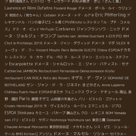
お好み焼き・きじ「さんて寛」
フ
野村高城さん
ビストロ・ラ・レガラード
Laurence et Rémi Dufaitre
Foulard Rouge
ドメーヌ・ポール・ルイ・ウジェン
Eric Pfifferling
ヌ
岩田さん（岩ちゃん）
Catalan
ドメーヌ・トマ・ルアネ
ア
レキサンドル・バンの息子ピエール君
CPVのKisho
レストラン「ル・プチ・コメル
Corbieres
ドメ
ジャンフランソワ・ニック
ス」
マス・オ・ビュイ
Mr.Fujiki
ーヌ・ジョルジュ・デコンブ
Sachiko san
Jérôme Guichard
トロカデロ
BIM
C'est le Printemps 2016
ドメーヌ・ジャン・ダヴィッド
ドメーヌ・マダ
SILEX
キ
ESPOAナカモ
ューヴェ・デ・フー
Vincent Moulin
Paris Belleville
GUCITE
Chéna
ト
レストラン ラ・カサ・デル・ぺロ
ラ・ルース
ジャン・ミッシェル・ステファ
Escarpolette
ドメーヌ・シャルロット・エ・ジャン・バティスト・セナ
ン
Catherine JAMBON
Restautrant Fernandaise
Oenoconnexion Kisho
オザミ・デ・ヴァン
restaurant CAN ROCA
Patis des Rosiers
DOMAINE DE
サン・ジャン・ド・ラ・ジネスト
まどかさん
BOTHELAND
Anne Lapierre
ヴァン・ナチュール
南仏
Château Puech-Haut
ESPOAかまたや
フェニックス
長
Paris
銀座オザミ
野・諏訪
山田屋の矢島さん
パリ・ビストロ・ゴグットゥ
Crozes-Hermitage 2016
ラ・ヴィエルジュ・ルージュ
エマニュエル・ジブロ
ESPOA Shinkawa
カミーユ・バカーブ
勝山さん
クロ・レオニヌ
BOM Yamada
san
パリ・ビストロ・サガン
Hoshinoya Yoshimura san
東京三鷹
Domaine
Chaume Arnaud
Monsanto
東京世田谷区・ナカモトさん
シス・ピエ・シュール・
ドメーヌ・マルセル・リショー
テール
BMO Kiritani]
アンジュ
セパラメー