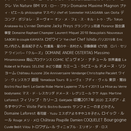
クレ
Domaine Maxime Magnon
Vin Nature BIM
マス・ロー・ブラン
プテ
デ
ィ・ピエール
philosophie
マスぺリ
chef et Sommelier HASAGAWA san
Ooita
コンブ・ボジョレ・ヌーヴォー
オン・メ・フェ・ス・キル・トゥ・プレ
Tokyo
L'irréel
Domaine Jacky Preys
Arakawa-ku
グランクリュ街道
Florance
国会議
2018 Beaujolais Nouveaux
事堂
Domaine Raphael Champier
Laurent Miquel
ロゼワイン
Chef Ishida
SABORI le couple KAMATA
Yve chef
パリ2019年
Eric
長由紀子さん
竹ノ内さん
竹富島・星のや・吉村さん
宗像康雄
ピザ店 ロバ・セリ
Massimo
DOMAINE ANDRE OSTERTAG
ア
ワインバー「クルーズ」
ビュヴォン・ナチュール
La
Minamiosawa
南仏プロヴァンス
COMIC
世界遺産
ドメーヌ・リシ
Robe et le Palais
カミーユ・ラピエール
SELENE
みどり酒屋
ョーム
Château Ausone
20e Anniversaire Vendange Christophe Pacalet
ワイ
銀座
東京・鴬谷
ン・ヴェンスカブ
Yamadaya Tours
キューヴェ・ブディ・ヴィル
Bistro Paul Bert
Le Garde Robe
Marie Lapierre
ブルイイ2013
La Mise au Verre
biodynamic
マス・ド・レスカリダ
ドメーヌ・レグリエール
ケケ
Apps
Martine
フィリップ・カリーユ
収穫2017年
エスポア・よ
Laforest
Galéjade
2020
ろずやツアー
Visite Paris
サンフォニーのまどかさん
Bistro Buvards
Domaine Laforest
ロイック・ル
寿司屋・Yuzu
エスポアよろずやユキ子さん
Bourgogne
ール
Château Poupille
Damien COQUELET
Rouge
メリ・メロ
トロワザム−ル
Cuvée Bedit Vilou
ヴィニョブル・エリオン・ダ・ロス