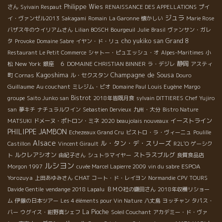
Philippe Wies
さん
Syivain Respaut
RENAISSANCE DES APPELLATIONS
プイ
ジュラ
イ・ヴァンゼル2013
Sakagami
Romain
La Garonne
懐かしい
Marie Rose
バザス牛のウイリアムさん
Lilian BOSCH
Bourgeuil
Julie
Brasil
ヴァンサン・ガレ
cho yukiko san
Grand 8
タ
Provoke
Domaine Sabre
イヤン・ド・リュ
Restaurant Le Petit Commerce
シャトー・ピュエッシュ・オ
Alpes-Maritimes
小
New York
静岡
松
銀座 ６
DOMAINE CHRISTIAN BINNER
ラ・デジレ
アスティ
Kagoshima
Champagne de Sousa
町
Cornas
ル・セクスタン
Douro
Guillaume
Au couchant
ミレジム・ビオ
Domaine Paul Louis Eugène
Margo
Bistrot
groupe
Saito Junko san
2018年皆既月食
sylvain DITTIERES
Chef Yujiro
san
夢キチ
ナチュラルワイン
Sebastien Dervieux
九州・大分
Bistro Nature
イーストライン
MATSUKI
ドメーヌ・ポトロン・ミネ
2020 beaujolais nouveaux
PHILIPPE JAMBON
Echezeaux Grand Cru
ビストロ・ラ・ヴィーニュ
Poulille
Alsace
ル・タン・デ・スリーズ
Castillon
Vincent Girault
R2L'O
ゲーシク
ルクレアシオン
ストラスブルグ
ト
由紀子さん
シュトラマイヤー
良質食品店
ルシヨン
ESPOA
Morgon 1997
cuvée Marcel Lapierre 2009
vin du sabre
Yorozuya
CHAT
上田あゆみさん
コート・ド・レイヨン
Normandie
CPV TOURS
Davide Gentile
vendange 2018 Lapalu
ＢＭＯ社の鎌田さん
2018年収穫リショー
ム
伊藤の日本ツアー
Les 4 éléments pour Vin Nature
八丈島
ヨッチャン
タパス・
La Pioche
バー
ウグイス・紺野真シェフ
Soleil Couchant
アカデミー・ド・ヴァ