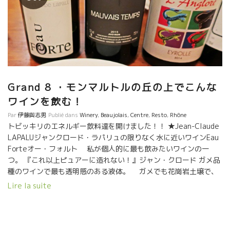
Grand 8 ・モンマルトルの丘の上でこんな
ワインを飲む！
Par
伊藤與志男
Publié dans
Winery
,
Beaujolais
,
Centre
,
Resto
,
Rhône
トビッキリのエネルギー飲料達を開けました！！ ★Jean-Claude
LAPALUジャンクロード・ラパリュの限りなく水に近いワインEau
Forteオー・フォルト 私が個人的に最も飲みたいワインの一
つ。 『これ以上ピュアーに造れない！』ジャン・クロード ガメ品
種のワインで最も透明感のある液体。 ガメでも花崗岩土壌で、
こんなワインが造れるんだ、と驚かされたワイン。遠くに伸びて
Lire la suite
いく感じ。元気でるよ！ ★Nicolas Carmaransニコラ・カルマラ
ンのMauvais Tempsモーヴェー・タン（悪天候） パリ最古の自
然派ワインビストロのヌーヴェル・メリーを創設したニコラが故
郷のAveyronアヴェイロン（オヴェルニュ地方の南）に戻り、ワ