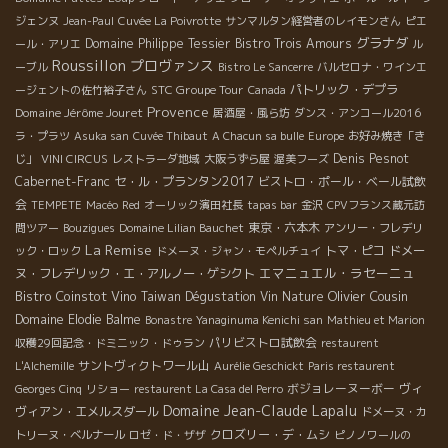
ジェンヌ
Jean-Paul
Cuvée La Poivrotte
サンマルタン経営者のレイモンさん
ピエ
グラナダ
Domaine Philippe Tessier
Bistro Trois Amours
ール・アリエ
ル
Roussillon
プロヴァンス
ーブル
Bistro Le Sancerre
バルセロナ・ワインエ
STC Groupe Tour
パトリック・デプラ
ージェントの佐竹裕子さん
Canada
Provence
Domaine Jérôme Jouret
居酒屋・風ら坊
ダンス・アンコール2016
ラ・プラツ
Asuka san
Cuvée Thibaut
A Chacun sa bulle
Europe
お好み焼き「き
Denis Pesnot
じ」
VINI CIRCUS
レストラーダ地域
大阪うずら屋
渥美フーズ
Cabernet-Franc
セ・ル・プランタン2017
ビストロ・ポール・ベール試飲
会
TEMPETE
Macéo
Red
オーリック濱田社長
tapas bar
金沢
CPVフランス蔵元訪
東京・六本木
問ツアー
Bouzigues
Domaine Lilian Bauchet
アンリー・フレデリ
La Remise
トマ・ピコ
ドメー
ック・ロック
ドメーヌ・ジャン・モペルチュイ
エマニュエル・ラセーニュ
ヌ・フレデリック・エ・アルノー・ゲシクト
Bistro Coinstot Vino
Olivier Cousin
Taiwan Dégustation Vin Nature
Domaine Elodie Balme
Bonastre
Yanaginuma Kenichi san
Mathieu et Marion
パリビストロ試飲会
収穫29回記念・ドミニック・ドゥラン
restaurent
サントヴィクトワール山
L'Alchemille
Aurélie Geschickt
Paris restaurent
ボジョレーヌーボー
ヴィ
Georges Cinq
リショー
restaurent La Casa del Perro
Domaine Jean-Claude Lapalu
ヴィアン・エメルスダール
ドメーヌ・カ
クロズリー・デ・ムシ
トリーヌ・ベルナール
ロゼ・ド・ザザ
ピノノワールの