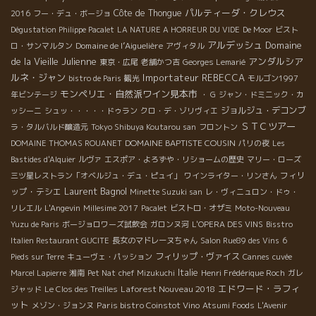
パルティーダ・クレウス
Côte de Thongue
2016
フー・デュ・ボージョ
Dégustation Philippe Pacalet
LA NATURE A HORREUR DU VIDE
De Moor
ビスト
アルデッシュ
Domaine
Domaine de l’Aiguelière
ロ・サンマルタン
アヴィタル
de la Vieille Julienne
アンダルシア
東京・広尾
老舗かつ吉
Georges Lemarié
ルネ・ジャン
Importateur REBECCA
bistro de Paris
観光
モルゴン1997
モンペリエ・自然派ワイン見本市
年ビンテージ
・ G
ジャン・ドミニック・カ
ジョルジュ・デコンブ
ッシーニ
シュッ・・・・・ドゥラン
クロ・デ・ゾリヴィエ
ＳＴＣツアー
ラ・タルバルド醸造元
Tokyo Shibuya Koutarou san
フロントン
DOMAINE BAPTISTE COUSIN
DOMAINE THOMAS ROUANET
パリの夜
Les
Bastides d'Alquier
ルヴァ
エスポア・よろずや・リショームの歴史
マリー・ローズ
フィリ
三ツ星レストラン「オベルジュ・デュ・ピュイ」
ワインライター・リンさん
Laurent Bagnol
ップ・テシエ
Minette Suzuki san
レ・ヴィニュロン・ドゥ・
リレエル
L'Angevin
Millesime 2017
Pacalet
ビストロ・オザミ
Moto-Nouveau
Yuzu de Paris
ボージョロワーズ試飲会
ガロンヌ河
L'OPERA DES VINS
Bisstro
Italien Restaurant GUCITE
長女のマドレーヌちゃん
Salon Rue89 des Vins
6
フィリップ・ヴァイス
Pieds sur Terre
キューヴェ・パッション
Cannes
cuvée
Italie
Marcel Lapierre
湘南
Pet Nat
chef Mizukuchi
Henri Frédérique Roch
ガレ
エドワード・ラフィ
Laforest Nouveau 2018
ジャッド
Le Clos des Treilles
ット
Paris bistro Coinstot Vino
メゾン・ジョンヌ
Atsumi Foods
L'Avenir