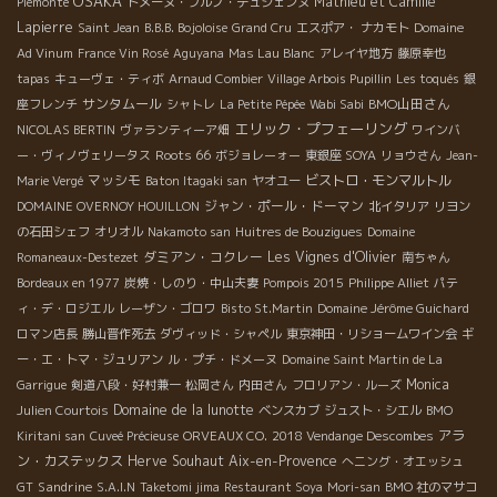
OSAKA
Mathieu et Camille
Piemonte
ドメーヌ・ブルノ・デュシェンヌ
Lapierre
Saint Jean
B.B.B. Bojoloise
Grand Cru
エスポア・ ナカモト
Domaine
Ad Vinum
France Vin Rosé
Aguyana
Mas Lau Blanc
アレイヤ地方
藤原幸也
tapas
キューヴェ・ティボ
Arnaud Combier
Village Arbois Pupillin
Les toqués
銀
サンタムール
BMO山田さん
座フレンチ
シャトレ
La Petite Pépée
Wabi Sabi
エリック・プフェーリング
NICOLAS BERTIN
ヴァランティーア畑
ワインバ
Roots 66
ー・ヴィノヴェリータス
ボジョレーォー
東銀座 SOYA
リョウさん
Jean-
マッシモ
ビストロ・モンマルトル
Marie Vergé
Baton Itagaki san
ヤオユー
ジャン・ポール・ドーマン
DOMAINE OVERNOY HOUILLON
北イタリア
リヨン
の石田シェフ
オリオル
Nakamoto san
Huitres de Bouzigues
Domaine
ダミアン・コクレー
Les Vignes d'Olivier
Romaneaux-Destezet
南ちゃん
Bordeaux en 1977
炭焼・しのり・中山夫妻
Pompois 2015
Philippe Alliet
パテ
ィ・デ・ロジエル
レーザン・ゴロワ
Bisto St.Martin
Domaine Jérôme Guichard
ロマン店長
勝山晋作死去
ダヴィッド・シャペル
東京神田・リショームワイン会
ギ
ー・エ・トマ・ジュリアン
ル・プチ・ドメーヌ
Domaine Saint Martin de La
Monica
Garrigue
剣道八段・好村兼一
松岡さん
内田さん
フロリアン・ルーズ
Domaine de la lunotte
Julien Courtois
ベンスカブ
ジュスト・シエル
BMO
アラ
Kiritani san
Cuveé Précieuse
ORVEAUX CO.
2018 Vendange Descombes
ン・カステックス
Herve Souhaut
Aix-en-Provence
へニング・オエッシュ
Sandrine
GT
S.A.I.N
Taketomi jima
Restaurant Soya
Mori-san
BMO 社のマサコ