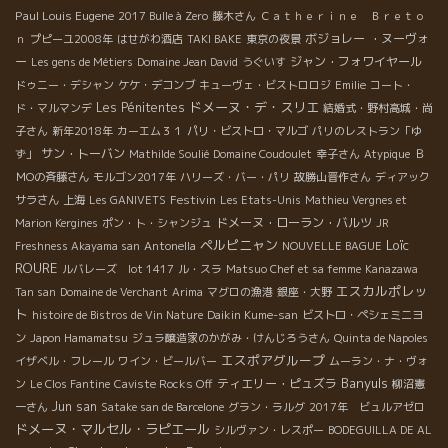
Paul Louis Eugene
2017 Bulle à Zero
藤木さん
Ｃａｔｈｅｒｉｎｅ Ｂｒｅｔｏ
ボジョレー ・ヌーヴォ
ｎ
プピーユ2008年
はせがわ酒店
TAKI BAKE
東京の夜景
ー
ジャン・フォワイヤール
Les gens de Métiers
Domaine Jean David
うぐいす
ドゥニー・デシャン
ケケ・デコンブ
キューヴェ・ビストロロジ
Emilie
コート・
ドメーヌ・デ・スリエ
Les Pénitentes
ド・マルマンデ
結婚式・野村高城・尚
子さん
新年2018年
カーエム３１
パリ・ビストロ・マルゴ
パリのレストラン「ゆ
サン・トーバン
ず」
Mathilde Soulié
Domaine Coudoulet
幸子さん
Atypique
Ｂ
ＭОの斉藤さん
モルゴン2017年
ハリーズ・バー・パリ
故勝山晋作さん
ディアック
Festivin
サラさん
上海
Les GANIVETS
Les Etats-Unis
Mathieu Vergnes et
ドメーヌ・ローラン・バルツ
Marion Kergines
ポン・ト・シャンジュ
JR
ペルピニャン
Loïc
Freshness Akayama san
Antonella
NOUVELLE BAGUE
ROURE
ルバレーズ lot 1417
ル・スラ
Matsuo Chef et sa femme
Kanazawa
エスカルポレッ
Tan san
Domaine de Verchant
Arima
マグロの漁港
銀座・大野
ト
histoire de Bistros de Vin Nature
Daikin Kume-san
ビストロ・ペシェミニヨ
ン
Japon Hamamatsu
ジュラ醸造家のかがみ・けんじろうさん
Quinta de Napoles
エスポアグループ
イザベル・フレール
ワイン・ビールバー
ムーラン・ナ・ヴォ
Banyuls
ティエリー・ピュズラ
ン
Le Clos Fantine
Caviste Rocks Off
柳沼憲
Jun san
一さん
Satake san de Barcelone
グラン・ラルグ
2017年 ビュルアゼロ
ドメーヌ・マルセル・ラピエール
シルヴァン・レスポー
BODEGUILLA DE AL