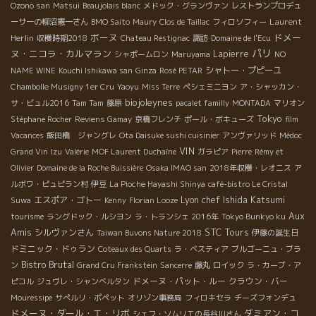
Ozono san
Matsui
Beaujolais blanc
メドック・グランヴァン
レストランプロデュ
Laurent
ーサーの柳沼憲一さん
BMO Saito
Maury
Clos de Taillac
フィロソフィー
ボーヌ
ドメー
Herlin
収穫時期2018
Chateau Restignac
諏訪
Domaine de l'Ecu
パリ
ヌ・ニコラ・カルマラン
Lapierre
シャポームロン
Maruyama
NO
シャトー・プピーユ
NAME WINE
Kouchi Ishikawa san
Ginza
Rosé PETAR
Chambolle Musigny 1er Cru
Yaoyu
Miss Terre
ペシェミニヨン
ア・シャッカン・
biojoleynes
サ・ビュル2016
Tam Tam
藤原
pacalet familly
MONTADA
マリオン
Tokyo
Stéphane Rocher
Reviens Gamay
京橋フレンチ
ポール・ボキューズ
film
Vacances
飯田橋 ジャングレ
Ota Daisuke sushi cuisinier
アンヴァリッド
Médoc
VIN
Grand Vin
Izu
Valérie
MOF Laurent Duchaîne
ガラピア
Pierre
Rémy et
Olivier
Domaine de la Roche Buissière
Osaka IMAO san
2018年収穫・レオニス
ア
ルボワ・ピュピラン村
伊豆
La Pioche Hayashi Shinya
café-bistro Le Cristal
Lyon chef Ishida Katsumi
エスポア・ゴトー
Suwa
Kenny
Florian Looze
Aux
tourisme
ラングドック・ルシヨン
ラ・トランシェ 2016年
Tokyo Bunkyo ku
Amis
STC Tours
シルヴァンさん
Taiwan Buvons Nature 2018
伊藤の誕生日
ドミニック・ドゥラン
Coteaux des Quarts
ラ・ベスティア
ブルゴーニュ・ブラ
Bistro Brutal
ン
Grand Cru Frankstein
Sancerre
藤丸
ロイック
ラ・カーブ・ア
ドメーヌ・パット・ルー
クラウン・バー
ピコル
ジュヴレ・シャンべルタン
Mouressipe
サぺルリ・ポペット
オリゾン事務局
フィロキセラ
チーズフォンデュ
ドメーヌ・ダール・エ・リボ
ダミアン・コ
シェフ・ソムリエの長谷川さん