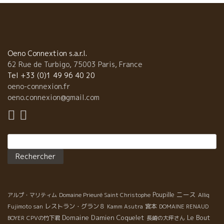
イン産地で最も太陽光線が少ない産地にて孤軍奮闘して醸してい
るニコラのワイン。フェール・サヴァドゥ品種。 軽快でいながら
フレッシュさを、やさしい果実味で包み込んだユニークなスタイ
ル。他の地方では絶対にないバランス。 ★L’Anglore ラングロー
ル 、今や自然派ワインの世界ではトップ・オブ・トップの醸造
Oeno Connextion s.a.r.l.
家の一人、エリック・プフェーリングが醸すEyrolleエイロール 粘
62 Rue de Turbigo, 75003 Paris, France
土石灰質土壌のグルナッシュを主体にクレレット品種も僅かに使
Tel +33 (0)1 49 96 40 20
ったキューヴェ。 粘土石灰質土壌の潮味、昆布ダシ系の旨味のあ
oeno-connexion.fr
る美味しいワイン。 今や、二人の息子も加わり、ますます仕事が
oeno.connexion@gmail.com
充実、精密になってきた。どこまで、美味しくなるのか将来が更
に楽しみ。
Rechercher :
ニース
Poupille
アルプ・マリティム
Domaine Prieuré Saint Christophe
Alliq
レストラン・グラン８
宮本
Fujimoto san
Kamm Asutra
DOMAINE RENAUD
Domaine Damien Coquelet
Le Bout
BOYER
CPVの竹下君
長崎の大坪さん