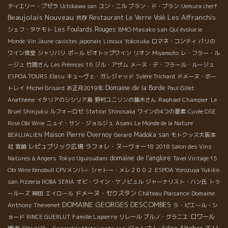
ティエリー・プゼラ
Uchikawa san
ユン・ニル
ブラン・ド・ブラン
Uemura cherf
Beaujolais Nouveau
Les Affranchis
Restaurant Le Verre Volé
共存
Les Foulards Rouges
BMO Masako san
シェフ・タケモト
Qui évolue le
Monde
Vin Jaune
cavistes japonais
Limoux
Yokosuka
ロマネ・コンティ
パリの
ワイン食堂
シャリバリ
ポール
ビオトップワイン
リオン
Miyamoto
レ・フラー・ル
ージュ
竹間さん
Les Prémices 16
ジル・アザム
メーヌ・デ・フラール・ルージュ
ESPOA TOURS
Ebisu
キューヴェ・ガレジャッド
Sylère Trichard
ドメーヌ・ボー
Domaine de la Borde
トレイ
Michel Grisard
お正月2019年
Paul Gillet
Raphael Champier
Anathème
イタリアのシシリア島
野村ユニソンの藤木さん
Le
Bruel
Shinjuku
ルフォーロゼ
Station Shinosaka
ワインの4つの要素
Cuvée OSE
Rosé Obi Wine
ニュイ・サン・ジョルジュ
Asami
Le Monde de la Nature
Maison Pierre Overnoy
Madoka san
BEAUJALIEN
Gerard
モトクッス大阪本
レピュブリック広場
ラフォレ・ヌーヴォー18
社
宮崎
2018 Salon des Vins
domaine de l'anglore
Tokyo Uguisudani
Natures à Angers
Tavel Vintage 15
Obi Wine Kenobull
CPVメンバー
シャトー・メレ２００２
ESPOA Yorozuya Yukiko
san
Pizzeria ROBA SERIA
オビ・ワイン・ケノビュル
ジャーナリスト・ハン氏
トゥ
ドメーヌ・セクスタン
Domaine
ールーズ
神田
エイロール
Château Plaisance
DOMAINE GEORGES DESCOMBES
Anthony Thevenet
ラ・ピエール・シ
Famille Lapierre
ロワール
ョード
RINCE GUERLUT
リレール
ブルノ・グラニエ
Julien Altaber
エリ