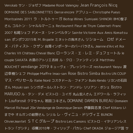
Jean François Nicq
Venskab
サン・ジョゼフ
Madame Rosé
Valençay
DOMAINE DES SABLONNETTES
Danse encore
アブリュー
Christophe Pueyo
ラ・トルトゥーガ
Montcalmès 2011
Biotop Wines
Sumiyaki SHINORI
BMO聖子
さん
コルトン・シャルルマーニュ
Restaurent Fleur de Thym
Cabernet-Franc
Aux Amis Komatsu
2007
松尾シェフ
ドメーヌ・シャンベルタン
Sainte Victoire
san
リショーム ロゼ
ドメー
ポンポワ2015年
M. Bispalie
ミネットの鈴木さん
ヌ・バティスト・クザン
台湾インポーターのバーバラさん
Jeanne d'Arc et Roi
ローランス・エ・レミ・デュフェートル
Charles VII
Château Cheval Blanc
le
couple SAKATA
お酒のアトリエ吉祥
ル・クロ・ファンティンヌ
Matthieu
vendange 2019
渡
BOUCHET
キューヴェ・プレッシウーズ
restaurant Yaoyu
辺幸樹シェフ
Philippe Maffre
Rose
Bistro Simba
Imao-san
Bistro UN COUP
マス・ぺリセール
Italie Nord
コスタドール・フォアン
Budo Kendo
リヨンの石田
Bistro
さん
Mizuki san
シンガポールレストラン・アンドレ
リリアン・ボシェ
MARUGO
ル・タン・デメ
ビストロ・ユイガ
丸山宏人さん
エドワール・ラフィッ
Louforosé
岩田コキさん
DOMAINE DAMIEN BUREAU
ト
クマちゃん
Domaien
伊藤與志男
Marcel Richaud
29e Vendange de Dominique Derain
Chef Kôtaro
い
レ・ヴィニュ・ドリヴィエ
までや
オルガンの紺野さん
シリル
BUNON
ＳＴＣグループ
Bistro Les Canons
OlivierJeantet
ビストロ・イタリアンレス
トラン「グシテ」
収穫2018年・フィリップ・パカレ
Chef OKADA
ジョージア国
サ