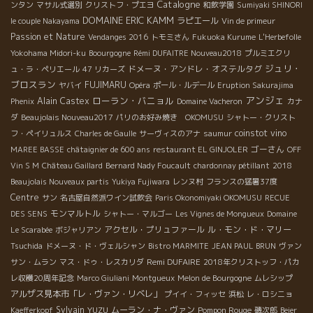
Catalogne
ンタン
マサル式選別
クリストフ・プエヨ
和飲学園
Sumiyaki SHINORI
DOMAINE ERIC KAMM
ラピエール
le couple Nakayama
Vin de primeur
Passion et Nature
Vendanges 2016
トモミさん
Fukuoka Kurume
L'Herbefolle
Yokohama Midori-ku
Boourgogne
Rémi DUFAITRE Nouveau2018
プルミエクリ
ジュリ・
ドメーヌ・アンドレ・オステルタグ
ュ・ラ・ペリエール
47 リカーズ
ブロスラン
FUJIMARU
ヤバイ
Opéra
ポール・ルデール
Eruption Sakurajima
アンジェ
ローラン・バニョル
Alain Castex
Phenix
Domaine Vacheron
カナ
ダ
Beaujolais Nouveau2017
パリのお好み焼き OKOMUSU
シャトー・クリスト
coinstot vino
フ・ペイリュルス
Charles de Gaulle
サーヴィスのアナ
saumur
ゴーさん
MAREE BASSE
châtaignier de 600 ans
restaurant EL GINJOLER
OFF
Vin S M
Château Gaillard
Bernard Nady Foucault
chardonnay pétillant
2018
Beaujolais Nouveaux partis
Yukiya Fujiwara
レンヌ村
フランスの猛暑37度
Centre
サン
名古屋自然派ワイン試飲会
Paris Okonomiyaki OKOMUSU
RECUE
モンマルトル
DES SENS
シャトー・マルゴー
Les Vignes de Mongueux
Domaine
アクセル・プリュファール
ル・モン・ド・マリー
Le Scarabée
ボジャリアン
Tsuchida
ドメーヌ・ド・ヴェルシャン
Bistro MARMITE
JEAN PAUL BRUN
ヴァン
Remi DUFAIRE
サン・ムラン
マス・ドゥ・レスカリダ
2018年クリストッフ・パカ
レ収穫20周年記念
Marco Giuliani
Montgueux
Melon de Bourgogne
ムレシップ
アルザス見本市「レ・ヴァン・リベレ」
プイイ・フィッセ
浜松
レ・ロシニョ
Sylvain
YUZU
ムーラン・ナ・ヴァン
Pompon Rouge
Kaefferkopf
磯次郎
Beier