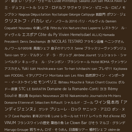
レ
ン・東京
レ・グラン・ヴェール
Cuvee Printemps
Sakano Jun san
MATA HARI
ミ・デュフェートル
シェフ・ロドルフ
サヴォワ
ジャン・ピエール・ロビノ
モ
ンブラン
Nagoya Dégustation
Nyctalopie
Géorgie
Callipyge
凱旋門
ポワン・ジェ
クリストフ・パカレ
ピノ・ノワール 2016
パリ・ベルヴィル
Damien
Coquelet Nouveau
中湊しげる
Fête du Vin Nature chez Lapierre
レストラン ル・
エスポア
Côte du Py
Vivien Hemelsdael
ディヴィル
ALLIQ Hamada
NICOLAS TESTARD
President
Denis Deschamps
赤
アラモン品種
へニングさん
Seine
ルノワール1989年
鳥海シェフ
息子のマリウス
ブラッスリーヴァンダンジュ
Jérôme Jouret
Tanii-san
サン・マルタン・デ・ラ・ガリッグ
リュショット・シャ
ンベルタン
キューヴェ ル・ジャンボン・ブランシャール
Hotel BOMA
ヴァンサン
Yuki san
Hoshikawa-san
アスカさん
To-han Ishibashi san
ブレゼ11
Kajikawa
san
FOODAL
イタリアワイン
Moritaka san
Les filles
自然派ワイン・インポータ
モンペリエ
ー・イーストライン社
Bâteau Mouche à Tokyo
Chant Coucou
ボル
STC
Rémy
Domaine de la Romanée-Conti
ヨヨ
ドー夜景
LE BARATIN
Soulié
Bojolais Nouveaux 2018
恵比寿
Nakaminato
Journaliste Mr.Hans
ワイン見本市「ア
Domaine Etienne et Sébastien Riffault
シャルルド・ゴール
ンディジェンヌ」
プリューレ・ロック
ヤニック・アミロ
グシテ
ポン・ヌ
AD
ッフ
Cave Papilles
新年2019年
Lune
レカール lot 1117
レベッカ
Pot d'Anne
VINUM
Le Clown Bar
フランスワインの歴史
築地の魚
びそう
マルゴ・グランデ
岩ちゃん
植村シェフ
Marugo Groupe
ロゼ・そうめん
日酒販ツアー
cèdre de