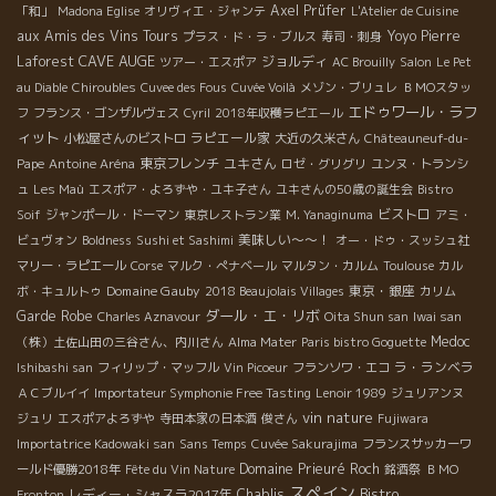
Axel Prüfer
「和」
Madona Eglise
オリヴィエ・ジャンテ
L'Atelier de Cuisine
aux Amis des Vins Tours
Yoyo
Pierre
プラス・ド・ラ・ブルス
寿司・刺身
CAVE AUGE
Laforest
ジョルディ
ツアー・エスポア
AC Brouilly
Salon
Le Pet
au Diable
Chiroubles
Cuvee des Fous
Cuvée Voilà
メゾン・ブリュレ
ＢＭОスタッ
エドゥワール・ラフ
フ
フランス・ゴンザルヴェス
Cyril
2018年収穫ラピエール
ィット
ラピエール家
小松屋さんのビストロ
大近の久米さん
Châteauneuf-du-
東京フレンチ
ユキさん
Pape
Antoine Aréna
ロゼ・グリグリ
ユンヌ・トランシ
ュ
Les Maù
エスポア・よろずや・ユキ子さん
ユキさんの50歳の誕生会
Bistro
ビストロ
Soif
ジャンポール・ドーマン
東京レストラン業
M. Yanaginuma
アミ・
美味しい～～！
ビュヴォン
Boldness
Sushi et Sashimi
オー・ドゥ・スッシュ社
マリー・ラピエール
Corse
マルク・ぺナベール
マルタン・カルム
Toulouse
カル
Domaine Gauby
東京・銀座
ボ・キュルトゥ
2018 Beaujolais Villages
カリム
ダール・エ・リボ
Garde Robe
Charles Aznavour
Oita Shun san
Iwai san
Medoc
（株）土佐山田の三谷さん、内川さん
Alma Mater
Paris bistro Goguette
ラ・ランベラ
Ishibashi san
フィリップ・マッフル
Vin Picoeur
フランソワ・エコ
ＡＣブルイイ
Importateur Symphonie Free Tasting
Lenoir 1989
ジュリアンヌ
vin nature
ジュリ
エスポアよろずや
寺田本家の日本酒
俊さん
Fujiwara
Importatrice Kadowaki san
Sans Temps
Cuvée Sakurajima
フランスサッカーワ
Domaine Prieuré Roch
ールド優勝2018年
Fête du Vin Nature
銘酒祭
ＢＭО
スペイン
レディー・シャスラ2017年
Chablis
Bistro
Fronton