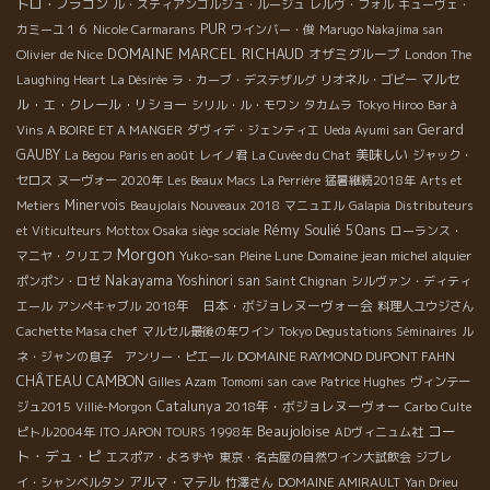
トロ・フラコン
ル・スティアンゴルジュ・ルージュ
レルヴ・フォル
キューヴェ・
PUR
カミーユ１６
Nicole Carmarans
ワインバー・俊
Marugo Nakajima san
DOMAINE MARCEL RICHAUD
Olivier de Nice
オザミグループ
London The
マルセ
Laughing Heart
La Désirée
ラ・カーブ・デステザルグ
リオネル・ゴビー
ル・エ・クレール・リショー
シリル・ル・モワン
タカムラ
Tokyo Hiroo
Bar à
Gerard
Vins A BOIRE ET A MANGER
ダヴィデ・ジェンティエ
Ueda Ayumi san
GAUBY
美味しい
La Begou
Paris en août
レイノ君
La Cuvée du Chat
ジャック・
セロス
ヌーヴォー 2020年
Les Beaux Macs
La Perrière
猛暑継続2018年
Arts et
Minervois
Metiers
Beaujolais Nouveaux 2018
マニュエル
Galapia
Distributeurs
Rémy Soulié 50ans
et Viticulteurs
Mottox Osaka siège sociale
ローランス・
Morgon
Domaine jean michel alquier
マニヤ・クリエフ
Yuko-san
Pleine Lune
Nakayama Yoshinori san
ポンポン・ロゼ
Saint Chignan
シルヴァン・ディティ
2018年 日本・ボジョレヌーヴォー会
エール
アンペキャブル
料理人ユウジさん
Cachette Masa chef
マルセル最後の年ワイン
Tokyo Degustations Séminaires
ル
DOMAINE RAYMOND DUPONT FAHN
ネ・ジャンの息子 アンリー・ピエール
CHÂTEAU CAMBON
Gilles Azam
Tomomi san
cave
Patrice Hughes
ヴィンテー
Catalunya
2018年・ボジョレヌーヴォー
ジュ2015
Villié-Morgon
Carbo Culte
Beaujoloise
コー
ピトル2004年
ITO JAPON TOURS
1998年
ADヴィニュム社
ト・デュ・ピ
エスポア・よろずや
東京・名古屋の自然ワイン大試飲会
ジブレ
アルマ・マテル
イ・シャンベルタン
竹澤さん
DOMAINE AMIRAULT
Yan Drieu