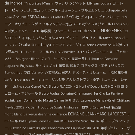
du Monde
コート・
T'inquiètes M'man!
ヴァレり
タンペット
LIN san
Louvre
ド・ピィ
タラゴナ地方
シャンボル・ミュージニ・プルミエクリュ
Echappée Belle
Groupe ESPOA
BMO 社
ビストロ・ビアンカーラ
Rose
Marius Laffitte
ドメ
ーヌ・オリビエ・クザン
ノルマンディー地方
アコワボン
フォジェール
ロンドンの
salon de vin ''INDIGENES''
自然派ワインバー
2018年収穫・リショーム
カ
がんちゃん
タロニア人
石川さん
Arles
ビストロ・ビュヴァール
Mitani-san
オー
Osaka Komatsuya
Keke Descombe
ストリア
エティエンヌ・ダイス
自然派ワイ
ン見本市
コート・ド・フール
Pouilly-Vinzelles 2013
パリビストロ・ヌーヴェル・
メリー
Bourgone Blanc
ヴィユ・サージュ
生産者一押し
Libourne
Domaine
Laguerre
Fujisawa
ラ・リュノット醸造元
飲み会
コマックス・エティリックス
Sumeshiya
プロヴォッケ
八丈島の山田さん
ドメーヌ・リショーム 1989年シラ
Le Vin de mes Amis
オー・ザルジラ
パリレストラン・奏で
キューヴェ「レッ
ド」
bistro soya
Cuveé WA
Bistro FLACON - 2
Nuit d'Ooedo
ビストロ・岡田
ジ
ェローム・ギシャール
Bistro Poulpe
Domaine Chamonard
1er Cru La Perrière
Domaine du Matin Calme
星川さん
Yoshiki san
Laurence Manya-Krief
Château
Meylet 2002
Pic Saint Loup
Le Soula
Nishio san
見本市
Cruise
Neil
名古屋
DOMAINE JEAN-MARC LAFOREST
Mont Blanc
La Revue des Vins de France
テ
ギー・ブランシャ
ロワール
Katsuyama Shinsaku san
KGB
Ardeche Nord
NAHA
ール
Domaine Haut Brugas
Kanagawa ken Fujisawa shi
2018年ボジョレ・ヌーヴ
Domaine Grégory Guillaume
H2O VEGETAL
ス
ォー
Sena
カンヌのワイン