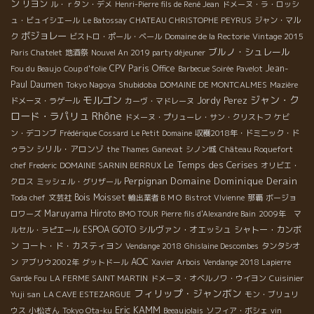
ン
リヨン
ル・ｒタン・デメ
Henri-Pierre fils de René Jean
ドメーヌ・ラ・ロッシ
ュ・ビュイシエール
Le Batossay
CHATEAU CHRISTOPHE PEYRUS
ジャン・マル
ボジョレー
ク
ビストロ・ポール・ベール
Domaine de la Rectorie
Vintage 2015
ブルノ・シュレール
Paris Chatelet
地酒祭
Nouvel An 2019 party déjeuner
CPV Paris Office
Jean-
Fou du Beaujo
Coup d'folie
Barbecue Soirée
Pavelot
Paul Daumen
Shubidoba
Tokyo Nagoya
DOMAINE DE MONTCALMES
Mazière
モルゴン
ジャン・ク
Jordy Perez
ドメーヌ・ラゲール
カーヴ・マドレーヌ
Rhône
ロード・ラパリュ
ドメーヌ・プリューレ・サン・クリストフ
ケビ
ン・デコンブ
Frédérique Cossard
Le Petit Domaine
収穫2018年・ドミニック・ド
シリル・アロンゾ
ゥラン
the Thames
Ganevat
シノン城
Château Roquefort
Le Temps des Cerises
chef Frederic
DOMAINE SARNIN BERRUX
オリビエ・
Perpignan
Domaine Dominique Derain
クロス
ミッシェル・グリザール
Bois Moisset
Toda chef
文芸社
輸出業者ＢＭＯ
Bistrot VIvienne
那覇
ボージョ
Maruyama Hiroto
ロワーズ
BMO TOUR
Pierre fils d'Alexandre Bain
2009年 マ
ESPOA GOTO
シルヴァン・オエッシュ
シャトー・カンボ
ルセル・ラピエール
ン
コート・ド・カスティヨン
Vendange 2018
Ghislaine Descombes
タンタシオ
AOC
ン
アブリウ2002年
グットドール
Xavier
Arbois
Vendange 2018 Lapierre
Garde Fou
LA FERME SAINT MARTIN
ドメーヌ・オベルノワ・ウイヨン
Cuisinier
フィリップ・ジャンボン
Yuji san
LA CAVE ESTEZARGUE
モン・ブリュリ
Eric KAMM
ウス
小松さん
Tokyo Ota-ku
Beeaujolais
ソフィア・ボシェ
vin