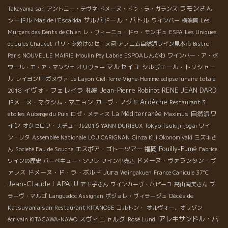
ラモンさん
Takayama san
アントニー・テヴネ
ドメーヌ・ドゥ・ラ・ガランス
サルバドール・バトル
シードル
Mas de l'Escarida
ワインバー
横須賀
Les
Murgers des Dents de Chien
レ・ヴィーニュ・ドゥ・モンギュ
ESPA
Les Uniques
de Jules Chauvet
パリ・夕焼けのセーヌ河
アノニム自然派ワイン見本市
Bistro
Paris NOUVELLE MAIRIE
Moulin Pey Labrie
ESPOAしんかわ
ワインバー・ア・ボ
マルセイユ
シルヴェール・トリシャー
ワール・エ・ア・マンジェ
オリヴァー
ル
レイヨン川
ガヌヴァ
Le Layon
Ciel-Terre-Vigne-Homme
eclipse lunaire totale
イヴォ・フェレイラ
RENE JEAN DARD
札幌
Jean-Pierre Robinot
2018
Ardèche
ドメーヌ・マクシム・マニョン
カーヴ・フジキ
Restaurant 3
自然派ワ
La Méditerranée
étoiles Auberge du Puis
ロゼ・メティス
Maximus
イン
Tokyo Tsukiji-jogai
オクセロワ・ナチュール2016
YANN DURIEUX
ワイ
ン・リタ
Assemblée Nationale
LOU CARIGNAN
Ginza Kiji Okonomiyaki
ミズキさ
Pouilly-Fumé
エスポア・ゴトーツアー
福岡
ん
Societé Eau de Souche
Fabrice
ドメーヌ・ヴァランタン・ヴ
ワインの歴史
バーベキュー・ソワレ
ワイン小売店
Jura
ァレス
ドメーヌ・ド・ラ・ボルド
Waingakuen
France Canicule 37℃
Jean-Claude LAPALU
アキ子さん
ワインカーヴ・パピーユ
高山南美さん
ブ
Décès de
ラーヴ・マルゴ
Languedoc Assignan
ボジョレ・ヴィラージュ
Katsuyama san
Restaurant KITANOSE
コルトン・
オルヴォー、オリゾン
スヴィニャルグ
アレキサンドル・バ
écrivain KITAGAWA-NAWO
Rosé Lundi