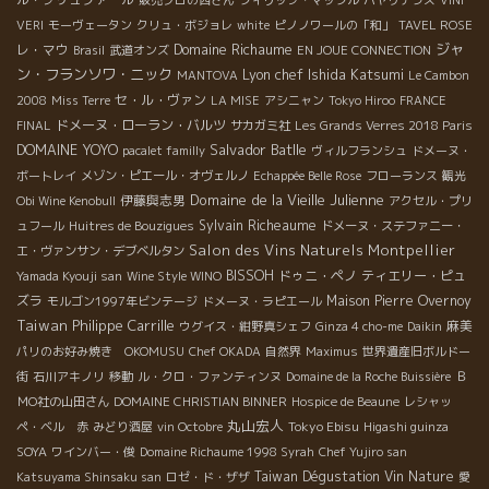
販売プロの西さん
フィリップ・マッフル
ハヤリテラス
VINI
VERI
モーヴェータン
クリュ・ボジョレ
white
ピノノワールの「和」
TAVEL ROSE
Domaine Richaume
ジャ
レ・マウ
Brasil
武道オンズ
EN JOUE CONNECTION
ン・フランソワ・ニック
Lyon chef Ishida Katsumi
MANTOVA
Le Cambon
セ・ル・ヴァン
2008
Miss Terre
LA MISE
アシニャン
Tokyo Hiroo
FRANCE
ドメーヌ・ローラン・バルツ
FINAL
サカガミ社
Les Grands Verres 2018 Paris
DOMAINE YOYO
Salvador Batlle
pacalet familly
ヴィルフランシュ
ドメーヌ・
ボートレイ
メゾン・ピエール・オヴェルノ
Echappée Belle Rose
フローランス
観光
Domaine de la Vieille Julienne
伊藤與志男
Obi Wine Kenobull
アクセル・プリ
Sylvain Richeaume
ュフール
Huitres de Bouzigues
ドメーヌ・ステファニー・
Salon des Vins Naturels Montpellier
エ・ヴァンサン・デブベルタン
BISSOH
ドゥニ・ペノ
ティエリー・ピュ
Yamada Kyouji san
Wine Style WINO
ズラ
Maison Pierre Overnoy
モルゴン1997年ビンテージ
ドメーヌ・ラピエール
Taiwan
Philippe Carrille
麻美
ウグイス・紺野真シェフ
Ginza 4 cho-me
Daikin
パリのお好み焼き OKOMUSU
Chef OKADA
自然界
Maximus
世界遺産旧ボルドー
街
石川アキノリ
移動
ル・クロ・ファンティンヌ
Domaine de la Roche Buissière
Ｂ
ＭО社の山田さん
DOMAINE CHRISTIAN BINNER
Hospice de Beaune
レシャッ
丸山宏人
Tokyo Ebisu
ペ・ベル 赤
みどり酒屋
vin Octobre
Higashi guinza
SOYA
ワインバー・俊
Domaine Richaume 1998 Syrah
Chef Yujiro san
Taiwan Dégustation Vin Nature
Katsuyama Shinsaku san
ロゼ・ド・ザザ
愛