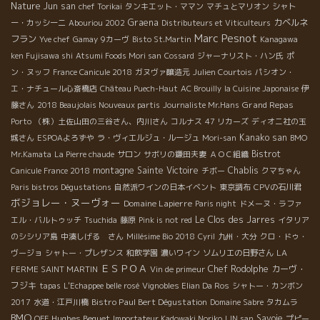
Nature
Jun san
chef Torikai
タンキエット・ママン
マチュとマリオン
シャト
Graena
カベルネ
ー・カッシーニ
Abouriou 2002
Distributeurs et Viticulteurs
Marc Pesnot
フラン
Yve chef
Gamay
9カーヴ
Bisto St.Martin
Kanagawa
ken Fujisawa shi
Atsumi Foods Mori san
Cossard
ジャーナリスト・ハン氏
ポ
ン・ヌッフ
France Canicule 2018
ガヌヴァ醸造元
Julien Courtois
パシオン・
エ・ナチュール心斎橋店
Château Puech-Haut
AC Brouilly
la Cuisine Japonaise
伊
Grand Repas
藤さん
2018 Beaujolais Nouveaux partis
Journaliste Mr.Hans
Porto
（株）土佐山田の三谷さん、内川さん
コルナス
47 リカーズ
ディオニ社の玉
Kanako san
城さん
ESPOAよろずや
ラ・ヴィエルジュ・ルージュ
Mori-san
BMO
Bistrot
Mr.Kamata
La Pierre chaude
サロン
サボリの鎌田夫妻
ＡＯＣ組織
montagne Sainte Victoire
Chablis
Canicule France 2018
チボー
クマちゃん
Paris bistros Dégustations
自然派ワインの日本イベント
東京調布
CPVの石川君
ボジョレー・ヌーヴォー
Domaine Lapierre
Paris night
ドメーヌ・ラファ
Le Clos des Jarres
エル・バルトゥッチ
Tsuchida
藤原
Pink is not red
イタリア
のシシリア島
中湊しげる さん
Millésime Bio 2018
Cyril
九州・大分
クロ・ドゥ・
ヴージョ
シャトー・プレザンス
和飲学園
濃いワイン
ソムリエの日野さん
LA
ＥＳＰＯＡ
Chef Rodolphe
カーヴ・
FERME SAINT MARTIN
Vin de primeur
フジキ
tapas
L'Echappee belle rosé
Vignobles Elian Da Ros
シャトー・カンボン
Bistro Paul Bert Dégustation
2017
水道・江戸川橋
Domaine Sabre
タカムラ
BMO
Hughes Beguet
Savoie
OFF
Importateur Kadowaki Noriko
LIN san
プピー