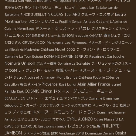
ドメーヌ・アド・ヴィヌム
Madoka san
vins de mes amis
Montgueux
谷井さん
三ツ星レストラン「オベルジュ・デュ・ピュイ」
tapas bar
Satake san de
NICOLAS TESTARD
グループ・エスポア
Bistro
Barcelone
RINCE GUERLUT
Montmartre
サロン・レザノニム
Pupillin
Sendai
Arnaud Cassini
L'Atelier de
ドメーヌ・クリストフ・パカレ
Cuisine
Hermitage
クリスチャン・ビネール
バニュルス
2018年収穫リショーム
SABORI le couple KAMATA
寿司シェフ・ユウ
ジロウさん
ORVEAUX CO.
Maruyama
Les Pyrenees
ドメーヌ・ド・レグリエール
sa fille ainée Madeleine
Château Meylet 2002
ラ・フォン・ド・ロりヴィエ
Domaine La Tour Boisée
DOMAINE SARNIN BERRUX
Repaire et Cartouche
Nomura Unison
ボルドー夜景
Domaine Le Scarabée
ラ・リュノットのクリスト
ドメーヌ・ル・ブ・デュ・モ
ラ・グランド・モット
質販スーパー
フ
OGM
ンド
Bistro A boire et A manger
Mont Brulius
Château Poupille Côtes de
Alain Allier
Aix-en-Provence
France
Castillon
桜見
Rosé Lundi
street
COSMIC
ドメーヌ・グレゴリー・ギヨーム
Chinon
Rambla
Diak
シャトー・エギュイユ
BEAUJALIEN
アンペキャブル
Domaine Emmanuel
Giboulot
ラ・カーブ・デステザルグ
モトクッス大阪本社
ドゥーブル・ゼロ
松尾シ
ドメーヌ・ドミニック・ドゥラン
ディオニ社
ェフ
Domaine Chaume
CYRIL ALONZO
Arnaud
エマニュエル・ルロワ
竹ちゃん
Cuvée Plussard
LA
PHILIPPE
レピュブリック広場
CAVE ESTEZARGUE
Beaujplais
namida
JAMBON
Osaka
Vendange 2018 Dominique Derain
レストラーダ地域
試飲