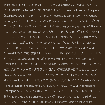
Bourg 96
エルヴェ・スオ
アントニー・ギックス
Cauzon
バニュルス・シュール・
Domaine Damien Coquelet
メール
横須賀
La Terre d'Or
ランブラ通り
リオン
Escarpolette
レ・フラー・ルージュ
Minette Sano san
BMO聖子さん
Cuvée
ドメーヌ・ミレンヌ・ブリュ
Sakurajima
Yokosuka
カシェットのまさシェフ
ロイック・ルール
Olivier Cousin
バザス牛のウイリアムさん
ワイン作家・リン
ジル・キャトリンヌ・ヴェルジェ
シャト
さん
モンカルメス 2011年
大江さん
ー・レスティニャック
シャトー・シュヴァル・ブラン
Octopus
大榮産業
アント
ネッラ
ピレネ山脈
エドワード
マルタン・カルム
ペリエール・レ・ヴィエイユ
ドメーヌ・バティスト・クザン
Sebastien Dervieux
2018 Coupe de Monde
Club Passion du Vin
ル・ブ・デュ・モン
Oriole ARTIGAS
東京・文京
ヤバイ
ド
フランス決勝戦
居酒屋・風ら坊
Okonomiyaki PASEMIA
Paris KUNITORA
UDON
マス・ド・モンペール
トーハン酒販店・石橋さん
ジャン・ピエール・ロビノ
ドメーヌ・ダミアン・コクレ
東京・文京区
伊藤與志男の哲学
カエフェルコフ
Charles Aznavour
ドメーヌ・ドーピヤック
ウイヤード
ロイック
ワイン・リタ
ビストロ・シンバ
ヨヨ
Mizuki san
プイイ・ヴァンゼル2013
Domaien Marcel
マキシム・マニョン
Richaud
石田克己
restaurant CAN ROCA
Torocadero
Champagne
ル・タジンヌ
キューヴェ・ソレイユ・テール・クール
メリメロ 宗
像さん
Lionel Gauby
Le Chameua Ivre
イヴ・シェフ
レカール lot 1016
パスカ
ル・コレット
Ecrivain LIN
名古屋自然派ワイン試飲会
Domaine Belluard
MOF