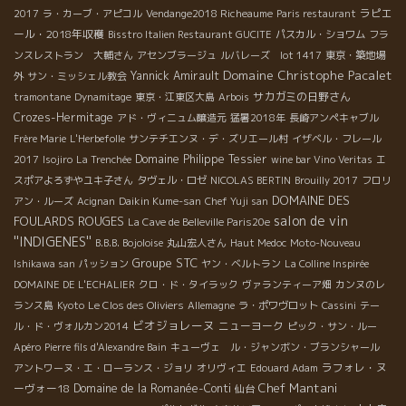
ラピエ
2017
ラ・カーブ・アピコル
Vendange2018 Richeaume
Paris restaurant
ール・2018年収穫
Bisstro Italien Restaurant GUCITE
パスカル・ショワム
フラ
ンスレストラン 大輔さん
アセンブラージュ
ルバレーズ lot 1417
東京・築地場
Domaine Christophe Pacalet
Yannick Amirault
外
サン・ミッシェル教会
サカガミの日野さん
tramontane
Dynamitage
東京・江東区大島
Arbois
Crozes-Hermitage
アド・ヴィニュム醸造元
猛暑2018年
長崎アンペキャブル
Frère Marie
L'Herbefolle
サンテチエンヌ・デ・ズリエール村
イザベル・フレール
Domaine Philippe Tessier
2017
Isojiro
La Trenchée
wine bar Vino Veritas
エ
スポアよろずやユキ子さん
タヴェル・ロゼ
NICOLAS BERTIN
Brouilly 2017
フロリ
DOMAINE DES
アン・ルーズ
Acignan
Daikin Kume-san
Chef Yuji san
salon de vin
FOULARDS ROUGES
La Cave de Belleville Paris20e
''INDIGENES''
B.B.B. Bojoloise
丸山宏人さん
Haut Medoc
Moto-Nouveau
Groupe STC
Ishikawa san
パッション
ヤン・ベルトラン
La Colline Inspirée
DOMAINE DE L'ECHALIER
クロ・ド・タイラック
ヴァランティーア畑
カンヌのレ
ランス島
Kyoto
Le Clos des Oliviers
Allemagne
ラ・ポワヴロット
Cassini
テー
ビオジョレーヌ
ニューヨーク
ル・ド・ヴォルカン2014
ピック・サン・ルー
Apéro
Pierre fils d'Alexandre Bain
キューヴェ ル・ジャンボン・ブランシャール
ラフォレ・ヌ
アントワーヌ・エ・ローランス・ジョリ
オリヴィエ
Edouard Adam
Chef Mantani
ーヴォー18
Domaine de la Romanée-Conti
仙台