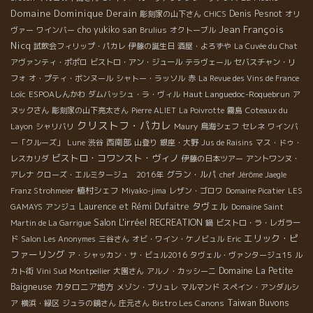
Domaine Dominique Derain
Denis Pesnot
彫刻家の山下さん
CHICS
オリ
Jean François
cho yukiko san
ヴァー
ワインバー
Brulius
オクトーブル
Nicq
試飲会フィリップ・パカレ
伊藤の誕生日
酒屋・よろずや
La Cuvée du Chat
アヴァンティ・ポポロ
ビストロ・アン・ジュール
テラヴェール
セバスチャン・リ
フォ
オ・プティ・ボンヌール
シャトー・ラッソル
赤
La Revue des Vins de France
Loïc
Haut Languedoc-Roquebrun
ESPOAしんかわ
ダムバッシュ・ラ・ヴィル
ア
ヌックさん
彫刻家の山下亮太さん
Pierre ALIET
La Poivrotte
霧島
Coteaux du
クリストフ・パカレ
Layon
シャリバリ
Maury
鳥海シェフ
セレネ
ワインバ
西南部
ー「クルーズ」
Lune
渋谷
山登り
銀座・大野
Jus de Raisins
マス・ドゥ・
ビストロ・コワンスト・ヴィノ
レスカリダ
伊藤の日本ツアー
アントワンヌ・
グラン・ルパ
アレナ
クローズ・エルミタージュ 2016年
chef Jérôme Jaegle
植村シェフ
Franz Strohmeier
Miyako-jima
レザン・ゴロワ
Domaine Picatier
LES
タヴェル
Laurence et Rémi Dufaitre
GAMAYS
アンジュ
Domaine Saint
Salon L'irréel
RECREATION
Martin de La Garrigue
鍋
ビストロ・ラ・レガラー
エリック・ピ
ド
Salon Les Anonymes
三谷さん
オビ・ワイン・ケノビュル
Eric
ファーリング
ア・シャッカン・サ・ビュル2016
タヴェル・ヴァンタージュ15
ル
Domaine La Petite
カト街
Vini Sud Montpellier
大園さん
アルノ・カッシーニ
Baigneuse
カタロニア地方
メゾン・ブリュレ
マルマンド
スペイン・アンダルシ
Taiwan Buvons
Bistro Les Canons
ア
横浜・緑区
ジュラの鏡さん
庄元さん