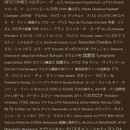
DESCOMBES
クロズリー・デ・ムシ
Restaurant Grand Huit
Le P'tit Pinard
GAN chan
ドメーヌ・ド・レシャリエール
勝山さん
Macéo
Domaine Raphael
Champier
2009年 マルセル・ラピエール
マッチルド・スリエ
ピュピラン村
ロペ
ラ・デ・ヴァン
森高さん
クロード・アリエ
Pays de l'Europe orientale
作家・リン
VIN
アラン
エリック・ド・スーザ
さん
大江戸の夜景
ラストー
ALLIQ Hamada
President
ビストロ・ソワッフ
ルージュ・ゴルジュ
Shizuoka Japon
ベンスカブ
コ
Sebastien Chatillon
ラファ
ルトン・シャルルマーニュ
Route de Grands Crus
エル・シャンピエ
ユグ・べゲ
Provoke
ポンポワ2015年
アヴィニョン
Domaine
試飲会
Banyuls
Symphonie
グラエナ村
Etienne et Sébastien Riffault
加藤さん
Importateur BMO
カウゾン醸造元
ドウロ
大分
サント・ヴィクトワール
クラ
Corton Charlemagne
マルセル最後の年ワイン
東京自然ワイン大試飲会
ブ・パッション・デュ・ヴァン
マチュー・ラピエール
Marseilles
Yumekichi Kanda
コンフィアンサ2016
Bruno Granier
ミーゾ・ヴェール
オン・サ
ンバ・レ・クイーユ
Bistro LE CERCLE ROUGE
大分の俊さん
2018年・パリ試飲会
バルセロナ
ジャンポール・ドーマン
エミリー
Montcalmès 2011
President
CPV Takeshita
Côte
Ishikawa
パヴロ
Abriou
アナテム
Anne-Hélène
Rennes
de Py
6 Pieds sur Terre
ドイツ
Marmande
Le Petit Domaine
ルヴィアン・ガメイ
Sakurajima
コート・ド・レイヨン
プピーユ・カスティヨン
AU P'TIT BON-HEUR
2018
Selosse Millesime
ESPOA Kamataya
故勝山晋作さん
Bistro LA REGARADE
セバスチャン・シャティヨン
Eric
Beaujolais Nouveaux
オザミトーキョー