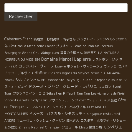
８年目の１７年、フィリップのワインも、 エーモーションが伝わ
Rechercher :
ってくるワインになった。 シスト土壌からくるスカットしたクリ
アなミネラル感がたまらない。
Cabernet-Franc
結婚式・野村高城・尚子さん
ジュヴレイ・シャンベルタン2015
年
C'est pas la Mer à boire
Caviar
グリオット
Domaine Jean Maupertuis
Bourgogne Grand Cru
Waingakuen
福岡の今尾さん
神田祭り
LA NATURE A
Domaine Marcel Lapierre
HORREUR DU VIDE
BIM
レストラン・ソヤ
マ
コワンスト・ヴィーノ
レ・バス
Louvre
ボジョレ・ヴィラージュ
ヴァレり
セバス
Rhône
チャン・デルヴィユ
Clos des Vignes du Maynes
écrivain KITAGAWA-
シルヴァンさん
Tokyo Uguisudani
NAWO
Bruissonnante
Stéphanie Roussel
マ
ドメーヌ・ジャン・クロード・ラパリュ
ス・オ・ビュイ
リュロン
Event
Tour
フランスワイン・ロゼ
Sébastien Riffault
Tam Tam
Les vignerons de l'iréel
Côte
Vincent Garreta
biodynamic
アヴェク・ル・タン
chef Youji Suzuki
文芸社
de Thongue
ラ・フル
ワイン ＳＭ
パリ・ベルヴィル
DOMAINE DE
ドメーヌ・パスカル・シモヌッティ
MONTCALMES
singapour restaurant
ANDRE
キューヴェ・ウッシュ・クーザン
藤木さん
エスポア・よろずや・リショー
モンペリエ・
Raphael Champier
ムの歴史
Zinzins
ソミュール
Ebisu
築地の魚