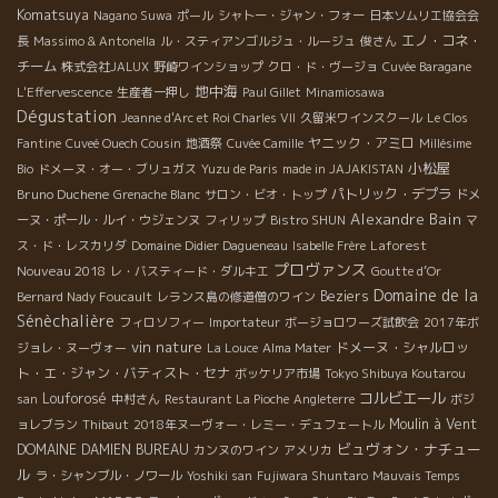
Komatsuya
Nagano Suwa
ポール
シャトー・ジャン・フォー
日本ソムリエ協会会
エノ・コネ・
長
Massimo & Antonella
ル・スティアンゴルジュ・ルージュ
俊さん
チーム
株式会社JALUX
野崎ワインショップ
クロ・ド・ヴージョ
Cuvée Baragane
地中海
L'Effervescence
生産者一押し
Paul Gillet
Minamiosawa
Dégustation
Jeanne d'Arc et Roi Charles VII
久留米ワインスクール
Le Clos
ヤニック・アミロ
Fantine
Cuveé Ouech Cousin
地酒祭
Cuvée Camille
Millésime
小松屋
Bio
ドメーヌ・オー・ブリュガス
Yuzu de Paris
made in JAJAKISTAN
Bruno Duchene
パトリック・デプラ
Grenache Blanc
サロン・ビオ・トップ
ドメ
Alexandre Bain
ーヌ・ポール・ルイ・ウジェンヌ
フィリップ
Bistro SHUN
マ
Laforest
ス・ド・レスカリダ
Domaine Didier Dagueneau
Isabelle Frère
プロヴァンス
Nouveau 2018
レ・バスティード・ダルキエ
Goutte d’Or
Domaine de la
Beziers
Bernard Nady Foucault
レランス島の修道僧のワイン
Sénèchalière
フィロソフィー
Importateur
ボージョロワーズ試飲会
2017年ボ
vin nature
ドメーヌ・シャルロッ
ジョレ・ヌーヴォー
La Louce
Alma Mater
ト・エ・ジャン・バティスト・セナ
ボッケリア市場
Tokyo Shibuya Koutarou
コルビエール
Louforosé
san
中村さん
Restaurant La Pioche
Angleterre
ボジ
Moulin à Vent
ョレブラン
Thibaut
2018年ヌーヴォー・レミー・デュフェートル
ビュヴォン・ナチュー
DOMAINE DAMIEN BUREAU
カンヌのワイン
アメリカ
ル
ラ・シャンブル・ノワール
Yoshiki san
Fujiwara Shuntaro
Mauvais Temps