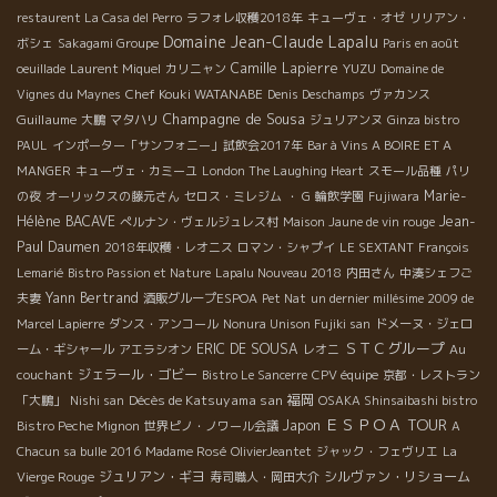
restaurent La Casa del Perro
ラフォレ収穫2018年
キューヴェ・オゼ
リリアン・
Domaine Jean-Claude Lapalu
ボシェ
Sakagami Groupe
Paris en août
Camille Lapierre
YUZU
oeuillade
Laurent Miquel
カリニャン
Domaine de
Chef Kouki WATANABE
Vignes du Maynes
Denis Deschamps
ヴァカンス
Champagne de Sousa
Guillaume
大鵬
マタハリ
ジュリアンヌ
Ginza bistro
PAUL
インポーター「サンフォニー」試飲会2017年
Bar à Vins A BOIRE ET A
MANGER
キューヴェ・カミーユ
London The Laughing Heart
スモール品種
パリ
Marie-
の夜
オーリックスの藤元さん
セロス・ミレジム
・ G
輪飲学園
Fujiwara
Hélène BACAVE
Jean-
ぺルナン・ヴェルジュレス村
Maison Jaune de vin rouge
Paul Daumen
2018年収穫・レオニス
ロマン・シャプイ
LE SEXTANT
François
Lemarié
Bistro Passion et Nature
Lapalu Nouveau 2018
内田さん
中湊シェフご
Yann Bertrand
夫妻
酒販グループESPOA
Pet Nat
un dernier millésime 2009 de
Marcel Lapierre
ダンス・アンコール
Nonura Unison Fujiki san
ドメーヌ・ジェロ
ＳＴＣグループ
ERIC DE SOUSA
ーム・ギシャール
アエラシオン
レオニ
Au
ジェラール・ゴビー
couchant
Bistro Le Sancerre
CPV équipe
京都・レストラン
Décès de Katsuyama san
福岡
「大鵬」
Nishi san
OSAKA Shinsaibashi bistro
ＥＳＰＯＡ TOUR
Japon
Bistro Peche Mignon
世界ピノ・ノワール会議
A
Chacun sa bulle 2016
Madame Rosé
OlivierJeantet
ジャック・フェヴリエ
La
ジュリアン・ギヨ
シルヴァン・リショーム
Vierge Rouge
寿司職人・岡田大介