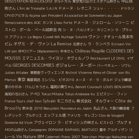
中山良
DEGUSTATION BEAUJOLOISE
ポルトガル
東京荒川区のエスポア山枡さん
則さん
ドメーヌ・レオニス
L'Arc de Triomphe
S.A.I.N
シュッ・・・・・ドゥラン
CPVのアビタル
Kojima san
Président Association de Sommeliers au Japon
ドメーヌ・ジェローム・ソリーニ
ビ
Renaissance des AOC
カンヌ
L'eau forte
ストロ・ポール・ベール試飲会
肉
シ・ヌ・パルリオン・カリニャン
ラ・プラッ
ヴァン・ナチュール見本市
ツ
アブリュー
La Begou
Cuveé WA
Nuitage
Solutré
La Remise
オザミ・デ・ヴァン
ビム
ラ・ランベラ
北原さん
Ecrivain Vin
Château Poupille
CLOSERIES DES
LIN san
BMOツアー
Déplacements
中本さん
MOUSSIS
エマニュエル・ウイヨン・オヴェルノワ
Restaurant LE DIVIL
イザ
ボジョレー・ヌーボー
GEORGES DESCOMBES
ベル
バーベキュー・ソワレ
Julian Altaber
東銀座ヴィヴィエンヌ
Bistrot VIvienne
Rémy et Olivier
son fils
東京
Marius
萬屋酒店
ミレジム・ビオ2019
メーヌ・ド・ラ・ボルド
ジュラ醸造
家のかがみ・けんじろうさん
福岡の黄ちゃん
Benoit Courault
LOUIS BENJAMIN
高知の石川さん
アぺロ
Tokyo Mitaka
Tokyo Arakawa-ku
エピスリー・フィン
Côte de
Sylvain
モニカさん
株式会社 オルヴォー
France Tours
chef Xavi
Brouilly
丸山さん
飲み会
2018 Beaujolais Nouveaux au Japon
大阪の醸造者
フ
エッフェル塔
レデリック・プルタリエ
アメリカ・オレゴン
Clos de Vougeot
アヴェイロン
ラ・ピオッシュの林さん
Domaine Ad Vium
ビストロ・プルプ
Ｂ
ＭОの山田さん
Campagnes
DOMAINE RAPHAEL BARTUCCI
豊中
アルティザン
リ
Vin Nature BIM
レール
Cabernet-Franc 2007
Take chan
Marugo Nakajima san