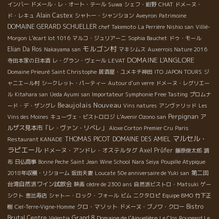
CHAT
インバー
ドメール・レ・オート・テール
Suwa
シェフ・紺野
ドメーヌ・
Alain Castex
ド・レキュ
シャトー・シャンション
Aveyron
Patrimoine
DOMAINE GERARD SCHUELLER
chef Takemoto
La Perrière
Nishio san
Villié-
Morgon
L'écart lot 1016
マルコ・ジュリアーニ
Sophia Bauchet
ドゥ・モール
モルゴン村
Elian Da Ros
Nakayama san
マキシムス
Auxerrois Nature 2016
DOMAINE L'ANGLORE
寺田本家の日本酒
レ・グラン・ヴェール
LEVAT
Domaine Prieuré Saint Christophe
居酒屋・ユメキチ神田
ITO JAPON TOURS
ジ
ャニエール村
シークレット・パーティー
Autour d'un verre
ドメーヌ・レグリエー
ル
Kitahara san
Ueda Ayumi san
Importateur Symphonie Free Tasting
プロムナ
Beaujolais Nouveau
ード・デ・ザングレ
Vins natures
アンヴァリッド
Les
Perpignan
ア
Vins des Moines
キューヴェ・ビストロロジ
L'Avenir Ozono san
ルザス見本市「レ・ヴァン・リベレ」
Aloxe Corton Premier Cru
Paris
マルセル・
THOMAS PICOT
DOMAINE DES AMIEL
Restaurant KANADE
ラピエール
ドメーヌ・アンドレ・オステルタグ
Axel Prüfer
藤原俊太郎
調
布
日仏商事
Bonne Peche
Saint Jean
Wine School
Nara Seiya
Poupille Atypique
第二回
2018年収穫・リショーム
坂田夫妻
Loucate
50e anniversaire de Yuki san
台湾自然派ワイン試飲会
映画
cèdre de 2300 ans
自然派ビストロ・Matsuki
ゲー
シクト
恵比寿店
シャトー・ロック・フォール
ビム
ニクタロピ
Equipe BMO
竹下正
Bistro
クロ・マソット
樹
Ciel-Terre-Vigne-Homme
ドメーヌ・ブノワ・クロー
Brutal
Centre
Grand 8
Domaine de l’Aiguelière
Valentia
Le Clos Rougeard Le