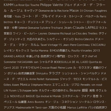
KAMM
ドメーヌ・デ・フラー
Philippe Valette
La Rose Qui Touche
ブルイ
ル・ルージュ
Macon
キャヴィア
Domaine de la Rectorie
St Chinian
Faugères
コート・ド・ブルイイ
寿司屋・Yuzu
ドメーヌ・カトリーヌ・ベルナール
Paris
bistros
キョーコ・デュシェーヌ
ブリュノ・シュレール
シャトー・ロックフォール
Jean-Claude LAPALU
Séléné Domaine Sylvère Trichard
東京・中野
ラスト
営業日
ワイン・ビールバー
Leynes
Domaine Richaud
Le Clos des Treilles
ダヴィ
ドメー
デ・ジェンティエ
大近の久米さん
シルヴィー・オジュロ
Bistro Célestin
ヌ・デュ・マタン・カルム
Tavel Vintage 15
Jean-Piere Cointreau
S'ACCAPAU
レイモン
モトクッス
Tanta Marena
ＢＭОの斉藤さん
Pouilly-Vinzelles 2013
GRAND LARGUE
中湊しげる
自然派ワイン専門店・ロックス・オフ
chef et
Sommelier HASAGAWA san
シャルドネ
BODEGUILLA DE AL LADO
Quinta do
Carril
2020
マドモワゼルＭ
Crosse Road
Pleine Lune
ル・セクスタン
感動のワイ
タラゴナ
ン
ボジョレ自然派醸造家
Shinjuku
リュショット・シャンベルタン
ドメ
ーヌ・デ・ザミエル
Anne Paillet
Kanazawa
ジャック・セロス
モンマルトル・ビス
Monica
Gilles Azam
Stéphane Morin
エマニュエル・ジブロ
Penedès
vin rosé
Beaune
銀座
LIN Yusen
L'Echappee belle
オルヴォー社の田中さん
湘南
オヴェル
ニュ
NOUVELLE BAGUE
Qui évolue le Monde
コスタドール・フォアン
思想
ラ・
ペリエール
仙巌園
Amis Buvons
オン・ジュ・コネクション
ソーテルン
ロランス・
大阪の小松屋
アリアス
Madmoiselle M
Tanii-san
Marius Laffitte
パリの自然派ワ