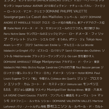
モンマルトル
DAMIEN BUREAU
ガラピア
マルク・ぺナベール
トラ
Importateur AVENIR
モンタン
2018年ビュヴォン・ナチュール
パカレ・ファミリ
DOMAINE PHILIPPE VALETTE
ー
ローランス・マニヤ・クリエフ
Souvignargues
Le Casot des Mailloles
リュペール・ルロワ
DOMAINE
ANDRE ET MIREILLE TISSOT
クロス・ロード社の有馬さん
新アイデアのブース位
置
Italie Nord
ドメーヌ・ド・ラ・セネシャリエールのミワコさん
侘び寂び
Bio
ドメーヌ・フィリッ
Paris Notre Dame
ラングロールのエリックとマリー・ロー
プ・ヴァレット
Tokyo
ジュスト・シエル
ロゼ・そうめん
ポワン・ジェ
Nora
Alain
レーザン・ゴロワ
Sachiko san
Emilie
レ・ザルミエール
La Désirée
ソ
Iidabashi Le Ginglet
パリ・ビストロ・ロバセリア
Saint-Etienne-des-Oullières
ントル
Go san
Méditerranée
ブラッスリーヴァンダンジュ
世を動かす人
Village Montpeyroux
DOMAINE AMIRAULT
アカデミー・ド・ヴァン・東京
Sandrine
Iidabashi Méli Mélo
Bistro Poulpe
CPVの竹下君
Paul Bocuse
pensee
ジ
Paul
ロンナ三ツ星レストラン「カン・ロカ」
ドメーヌ・リショー
Hotel BOMA
ジュリ・ブロスラ
Louis Eugene
ワイン「和」
今尾さん
Coteaux des Quarts
ン
エリック・カム
モンペリエ
コート・ド・カスティヨン
Uemura san
Montpellier
B.B.B. ボジョレ試飲会
東京・六本木
マスぺリ
Biotop Wines
LA VIGNE
マッ
Chant Coucou
アルザス・フンブレヒト醸造元
キューヴェ・シャ
シモ
DOMAINE VALENTIN VALLES
ステファニー・ルッセル
リショー
Martine
野村ユニソン
ル・ルペール・ド・カルト
Laforest
パリ・ノートルダム寺院