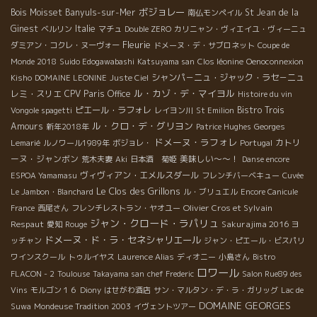
ボジョレー
Bois Moisset
Banyuls-sur-Mer
St Jean de la
南仏モンペイル
Ginest
Italie
ベルリン
マチュ
Double ZERO
カリニャン・ヴィエイユ・ヴィーニュ
Fleurie
ダミアン・コクレ・ヌーヴォー
ドメーヌ・デ・サブロネット
Coupe de
Monde 2018
Suido Edogawabashi
Katsuyama san
Clos léonine
Oenoconnexion
シャンパ－ニュ・ジャック・ラセ－ニュ
Kisho
DOMAINE LEONINE
Juste Ciel
ル・カゾ・デ・マイヨル
レミ・スリエ
CPV Paris Office
Histoire du vin
ピエール・ラフォレ
Bistro Trois
Vongole spagetti
レイヨン川
St Emilion
ル・クロ・デ・グリヨン
Amours
新年2018年
Patrice Hughes
Georges
ドメーヌ・ラフォレ
カトリ
Lemarié
ルノワール1989年
ボジョレ・
Portugal
ーヌ・ジャンボン
美味しい～～！
荒木夫妻
Aki
日本酒 菊姫
Danse encore
ヴィヴィアン・エメルスダール
ESPOA Yamamasu
フレンチバーベキュー
Cuvée
Le Clos des Grillons
Le Jambon・Blanchard
ル・ブリュエル
Encore Canicule
Olivier Cros et Sylvain
France
西尾さん
フレンチレストラン・ヤオユー
ジャン・クロード・ラパリュ
Respaut
Sakurajima 2016
愛知
Rouge
ヨ
ドメーヌ・ド・ラ・セネシャリエール
ッチャン
ジャン・ピエール・ビスパリ
ワインスクール
トゥルイヤス
Laurence Alias
ディオニー
小島さん
Bistro
ロワール
FLACON - 2
Toulouse
Takayama san
chef Frederic
Salon Rue89 des
Vins
モルゴン１６
Diony
はせがわ酒店
サン・マルタン・デ・ラ・ガリッグ
Lac de
DOMAINE GEORGES
Suwa
Mondeuse Tradition 2003
イヴェントツアー