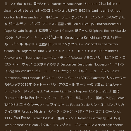
Domaine Charlotte et
島 2016年
ＢＭО
岡田シェフ
Isabelle
Minami chan
Jean Baptiste Sénat
Saint-Amour
ペシコ
シャンゼリゼ通り
BMO Kiritani]
Corton les Bressandes
ラ・ルビュー・デュ・ヴァン・ド・フランス
ESPOAかまた
ジョルディ・ペレズ
や
フランスの猛暑37度
Fou du Beaujo
Châteauneuf-du-
Garde
Pape
Syivain Respaut
銘酒祭
Vincent
9 caves
紀子さん
Stéphane Rocher
ドメーヌ・ド・ラングロール
サルバドー
Robe
Yanaginuma Kenichi san
ル・バトル
ルイック
土佐山田ショッピングセンター
Ruchottes Chamertin
Grand Cru
Kagami de Jura
Ｃａｔｈｅｒｉｎｅ Ｂｒｅｔｏｎ
JR Freshness
パリ・ビストロ・コ
Akayama san
tourisme
キューヴェ・ティボ
Rebecca
メラニ
ワンスト・ヴィノ
エスポアよろずや
Descombes Beaujolais Nouveau
イーストラ
台北
イン社
vin Venskab
ピエール・アリエ
リタ
ブルゴーニュ・ブラン
Loirre
Histoire du vin francais
ビストロ・ワインバー・ウグイス
Sauterne
サッカーワー
オーナーのギヨム
ジョルディ
ルドカップ2018年
シャトー・ベル・アヴニール
レ・ジャン・ド・メティエ
Yuko-san
Quinta de Napoles
ビストロマルゴ
金沢
Domaine de la Borde
インポーター「アヴニール社」
パリ・国虎のうどん
Denis
エドゥワール・ラフィット
TARDIEU
Le Pet au Diable
リン・ユーセン
パリの
ワイン食堂
Arts et Metiers
ドメーヌ・ジャン・バティスト・セナ
レカール lot
Eau Forte
1117
L'écart lot 0205
北浜フレンチ
Reviens Gamay
新年2019年
Jean Sébastion Gioan
オジル・フランジャン・ヴィニュロン
Abrieu
Symphonie