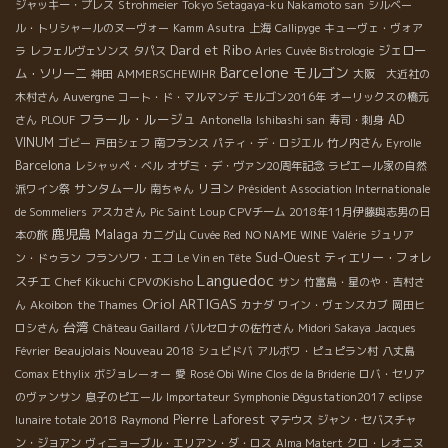
ジャッキー・プレス
Strohmeier
Tokyo Setagaya-ku Nakamoto san
シルベー
ル・トリシャールのヌーヴォー
Kamm Asutra
上海
Callipyge
キューヴェ・ヴォア
Dard et Ribo
ジェロー
ラ
レフェルヴェソンス
タパス
Arles
Cuvée Bistrologie
Barcelone
モルゴン
ム・ソリーニ
神田
AMMERSCHEWIHR
大阪 大近社の
木村さん
Auvergne
コート・ド・マルマンデ
モルゴン2016年
オーリックスの橋元
フラール・ルージュ
AD
さん
PLOUF
Antonella
Ishibashi san
寿司・刺身
VINUM
ゴビー
戸田シェフ
南フランス
パティ・デ・ロジエル
竹ノ内さん
Eyrolle
Barcelona
レシャッペ・ベル
オザミ・デ・ヴァン20周年記念
ラピエール家の自然
サンタムール
リヨン
派ワイン祭
南ちゃん
Président Association Internationale
de Sommeliers
アスカさん
Pic Saint Loup
CPVチーム
2018年11月伊藤與志男の日
鹿児島
Malaga
本の旅
カニグ山
Cuvée Red
NO NAME WINE
Valérie
ジュリア
Sud-Ouest
ティエリー・フォレ
ン・ドゥラン
フランソワ・エコ
Le Vin en Tête
Languedoc
スチエ
Chef Kikuchi
CPVのKisho
サン
竹富島・星のや・吉村さ
Oriol ARTIGAS
ん
Akoibon
the Thames
カナダ
ワイン・ヴェンスカブ
岡田ヒ
台湾
ロシさん
Château Gaillard
バルセロナの佐竹さん
Midori Sakaya
Jacques
Beaujolais Nouveau 2018
Février
シュビドバ
アルボワ・ピュピラン村
八丈島
Comax Ethylix
ボジョレーォー
愛
Rosé Obi Wine
Clos de la Briderie
ロバ・セリア
のヴァンサン
息子のピエール
Importateur Symphonie Dégustation2017
eclipse
Pierre Laforest
lunaire totale 2018
Raymond
マテウス
ジャン・セバスチャ
ン・ジョアン
ヴィニョーブル・エリアン・ダ・ロス
Alma Matert
クロ・レオニヌ