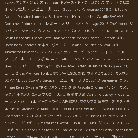
Yuki san
六本木
アンディジェンヌ
ドメーヌ・ド・ラ・ガランス
マリー・ラピエー
マルセル・ラピエ－ル
Lyon
Geschickt
ル
Venddange 2018 Christophe
Montmartre
Pacalet
Domaine Lammidia
Bistro Atelier
Camille BACAVE
レミー・スリエ
Domaine Jérôme Jouret
丹さん
Vintage 2015
Chef Konno
ジ
Trois Amours
ュヴレイ・シャンベルタン
ムーラン・ナ・ヴォン
Bistrot Parcelles
Kevin Descombe
France Foot Championne de Monde
Château Cambon 2017
DomainePhilippeTessier
キューヴェ・ブー
Damien Coquelet Nouveau 2018
ドメー
New York
Anathème
フレンチレストラン・ラ・ピヨッシュ
コルトン・
ヌ・ダール・エ・リボ
Remi DUFAIRE
モンタダ
BOM Yamada san
les huitres
ルーブル
ラピエール家の7月14日祭
Les Maù
DOMAINE RIVATON
レミー・スリ
Espagne
エ ロゼ
Les Prémices 16
山田屋ツアー
ヴォドピヴェック
ガヌヴァ
ピエール・オヴェルノワ
DOMAINE LES CLAPAS
Sakagami
Sengan-en
グシテ
アラン・カステ
Pineau Denis
Sylvere TRICHARD
オランダ
鮨
Pascale Choime
Jura
ロ
ックス
銀座オザミ
Domaine Jacky Preys
小泉さん
Corse
マルゴー
ーラン・バニョル
イーストラインの門脇さん
マクシマス
渥美フーズ
ミス・テー
ル
Pavelot
本物ワイン
Tadokoro patron
bistro YUIGA de Kanazawa
Ruchottes
Chambertin
ボルドネス
アグヤーナ村
カルフォルニア
Bistro Nature MATSUKI
ミ
ッシェル・グリザール
Restaurant Yacht Club
BIOJOLAISE
ダンス・アンコール
Paris bistro Coinstot Vino
2016
Charles de Gaulle
Domaine Catherine et Pierre
La Pioche
Breton
マルゴの中島さん
GT
ドメール・ヴァランタン・ヴァレス