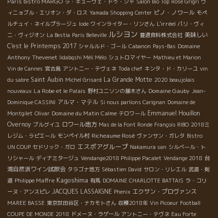
Paris bistro MARGO
ラ・キューヴェ・ドゥ・シャ
Salon Bio Top
Rosé Grigri
ヴ
ピノ・ノワール
ィニョブル・エリオン・ダ・ロス
Yamada Shopping Center
モペ
L'irréel
ルチュイ・ネイルプラージュ
Iode
ワインライター・リンさん
パリ・ヴィ
ルシヨン
美味しい
ニ・ヴィジオン
La Bestia
Paris Belleville
豊通食料株式会社
C'est le Printemps 2017
Domaine
シャルルド・ゴール
Cabanon
Pays-Bas
Anthony Thevenet
Iidabqshi Méli Mélo
シュトロマイヤー
Mathieu et Marion
Vin de Cannes
宮古島
アントニー・テヴェネ
Toda chef
キンタ・ド・カリーユ
vin
Saint Aubin
La Grande Motte
du sabre
Michel Grisard
2020 beaujolais
La Robe et le Palais
Domaine Gauby
nouveaux
野村ユニソンの藤木さん
Jean-
アルマ・マテル
Dominique CASSINI
Si nous parlions Carignan
Domaine de
Domaine du Matin Calme
Emmanuel Houillon
Montgilet
Olivar
テロワール
Overnoy
ロワール地方
ブルグイユ
Mas de la Font Ronde
François RIBO
2018ミ
Richeaume Rosé
レジム・ラピエール
モンペイル村
ヴァンサン・ガレタ
Bistro
エスポアグループ
UN COUP
セドリック・ガロ
Nakamura san
シルベール・ト
台
リシャール
ディナミタージュ
Vendange2018 Philippe Pacalet
Vendange 2018
湾自然派ワイン試飲会
タラゴナ地方
Sébastien David
サロン・リレエル
武道・剣
Kagoshima
Philippe Maffre
道
有馬
DOMAINE CHARLOTTE BATTAIS
ラ・コリ
JACQUES LASSAIGNE
エクサン・プロヴァンス
ーヌ・アンスピレ
Phenix
MAREE BASSE
東京世田谷区・ナカモトさん
収穫2018年
Vin Picoeur
Football
COUPE DE MONDE 2018
ドメーヌ・ラゲール
アントニー・テヴネ
Eau Forte