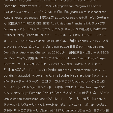
Ferreira
エリック・プフェーリング
ラ・ヴリーユ・エ・ル・パピヨン
Domaine Laforest
サぺルリ・ポぺト
Miyagawa san
Margaux
La Font de
Le Clos Rougeard
L'Olivier
レストラン ル・ディヴィル
Ooita
Takahashi san
中湊シェフ
Atsumi Foods
Les toqués
La Cave Apicole
マルヤガーデンズの柳田さ
収穫2017年
ん
RECUE DES SENS
Aux Amis d’une Franche
オレリアン・プチ
デコンブ
BAPTISTE
Boourgogne
パリ・ビストロ・サガン
オーリックの橋元さん
COUSIN
Jordy Perez
ボデグイジャ・デ・ラル・ラド
オレリー
クロ・ルジャー
Ｃave Fujiki
ル・ル・ブール1996年
Caviste Rocks Off
Cannes
ワインバー店長
のアレックス
QV.g
ビストロ・オザミ
Lilian BOSCH
日酒販ツアー
Mr.Tamajo de
Alsace
Diony
Salon Anonymes
Chardonnay 2016
九州・福岡試飲会・セミナー
Yan Drieu
ワイン小売店
ル・タン・デメ
Saito Junko san
Clos du Rouge Gorges
Ｓａｉｎｔ-
Pierre
カーヴ・エステザルグ
ロセ・パンプルムス
大園 弘さん
Emilion
ボーヌ
AOC
Medoc
トロカデロ
Bar à vins Chambre Noire
シャルドネ
Christophe Pacalet
Muscadet
2016年
マルティーヌ
シルヴァン・レス
ドメーヌ・ニコラ・カルマラン
Glouglou
ポー
ジェーテー
レ・ヴィニュロ
ン・ドゥ・リレエル
Dijon
キンタ・ド・ナポル
LEONIS
Aurélie
Hermitage 2001
ビオディナミ栽培
ルネ・ジャン
Domaine Prieuré Roch
タンタシオン
Seiya
ボジョレ・ヌーヴォー
Bistro Simba
Uchikawa san
Mouressipe Rosé
セレネ・
ドメーヌ・シルヴェール・トリシャール
ルージュ・フイユ・ド・ポール・ウジェン
Granada
トロワザムール
ヌ1994年
L'écart lot 1117
リショーム 白ワイン
桜