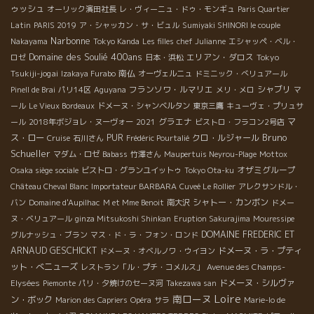
ゥッシュ
オーリック濱田社長
レ・ヴィーニュ・ドゥ・モンギュ
Paris Quartier
Latin
PARIS 2019
ア・シャッカン・サ・ビュル
Sumiyaki SHINORI le couple
Narbonne
Nakayama
Tokyo Kanda
Les filles
chef Julianne
エシャッペ・ベル・
Domaine des Soulié 400ans
エリアン・ダロス
Tokyo
ロゼ
日本・浜松
Tsukiji-jogai
南仏
Izakaya Furabo
オーヴェルニュ
ドミニック・べリュアール
フランソワ・ルマリエ
シャブリ
Pinell de Brai
パリ14区
Aguyana
メリ・メロ
マ
ール
Le Vieux Bordeaux
ドメーヌ・シャンベルタン
東京三鷹
キューヴェ・プリュサ
グラエナ
マ
ール
2018年ボジョレ・ヌーヴォー
2021
ビストロ・フラコン2号店
Bruno
ス・ロー
PUR
クロ・ルジャール
Cruise
石川さん
Frédéric Pourtalié
Schueller
マダム・ロゼ
Babass
竹澤さん
Maupertuis Neyrou-Plage
Mottox
オザミグループ
Osaka siège sociale
ビストロ・グランユイットゥ
Tokyo Ota-ku
Château Cheval Blanc
Importateur BARBARA
Cuveé Le Rollier
アレクサンドル・
シャトー・カンボン
バン
Domaine d'Aupilhac
M et Mme Benoit
南大沢
ドメー
ヌ・ベリュアール
ginza Mitsukoshi Shinkan
Eruption Sakurajima
Mouressipe
DOMAINE FREDERIC ET
グルナッシュ・ブラン
マス・ド・ラ・フォン・ロンド
ARNAUD GESCHICKT
ドメーヌ・ラ・プティ
ドメーヌ・オベルノワ・ウイヨン
ット・べニューズ
レストラン「ル・プチ・コメルス」
Avenue des Champs-
ドメーヌ・シルヴァ
Elysées
Piemonte
パリ・夕焼けのセーヌ河
Takezawa san
Loire
南ローヌ
ン・ボック
Marion des Capriers
Opéra
サラ
Marie-lo de