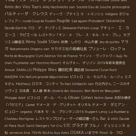
ィル畑
アンヌ・ラピエール
シルーブル
Mathilde Soulié
Amis des Vins Tours
Alliq Hashimoto san
Societé Eau de Souche
philosophie
パルティーダ・クレウス
ディーヴ・ブテイユ
ラ・トランシェ
Indigene
ボジョ
Poupille
Sakagami Président TAKAHASHI
レフェアー
cuvée Coup de Foudre
Domaine Pattes-Loup
マチュー・エ・カ
Davide Gentile
クロ・デ・オリヴィエ
ミーユ・ラピエール
レストラン「オン・メ・フレ・ス・キル・トゥ・プレ」
カプ
Rémy Soulié 50ans
マラ
リエル醸造元
炭焼・しのり・中山夫妻
Jeu de quilles
ガ
サカガミ社の高橋社長
プリューレ・ロック
Nakaminato Shigeru san
la
Porte de Bourgogne
Cyril Alonso
Vin de France
サイント・ヴィクトワール山
Yo
chan
Fujimama san
Hoshino Resort
オルヴォー、オリゾン
2019年新年昼食会
Philippe Wies
藤田社長
Anouk
DABALLO
諏訪湖
Domaine Clusel Roch
NAGOYA Vin Nature grande dégustation
ビストロ・ル・セルクル・ルージュ
ミズ
キさん
Matheus
ロマネ・コンティ
To-han Ishibashi san
竹之内さん
ニースのオ
リヴィエ
日本酒 五人娘
熊本
closerie des moussis
Bien Boire en Beaujolais
Olivier Cohen
Philippe Aliet
ビストロ・ポール・ベール
Notre-Dame
お好み焼き
ドメーヌ・ダミアン・
「パセミア」
Camel
ドメーヌ・デ・グリオット
オリオル
ビュロー
La Rumbera
orgamic
六本木
セ・ル・プランタン2016
Ruppert Leroy
Bar à vins
Chateau Restignac
レストランプロデューサーの柳沼憲一さん
Davide
STC
グラナダ
ブルノ・デュシェンヌ
et Piera
Nuit Saint Georgers 1er Cru
小
OSAKA
松
serveuse Ana
76VIN
Bistro Aux Amis
いまでや
Pinot
ル・クロ・