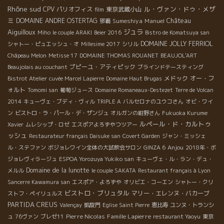
Rhône sud
ル・ヴァン・ドゥ・メザ
CPV パリオフィス
東京武蔵小山
film
ミ
Château
DOMAINE ANDRE OSTERTAG
Sumeshiya
Manuel
那覇
Aiguilloux
ジュラ
Miho
le couple ARAKI
Beier 2016
Bistro de Komatsuya san
DOMAINE JOLLY FERRIOL
シャトー・ピュエッシュ・オ
Millesime 2017
シリル
Châpeau Melon
Metisse 17
DOMAINE THOMAS ROUANET
BEAUJOL'ART
プピーユ・アティピック
Beaujolais au couchant
ブラインドテースティング
メドック
オー・フ
Bistrot Atelier
cuvée Marcel Lapierre
Domaine Haut Brugas
ォルト
Tomomi san
葡萄ジュース
Domaine Romaneaux-Destezet
Terre de Volcan
2014
キューヴェ・ブディ・ヴィル
TRIPLE A
バルセロナのユウコさん
オビ・ワイ
ン
ビストロ・ラ・パール・デ・ザンジュ
オルガンの紺野さん
Fukuoka Kurume
ルペール・ド・カルトゥ
Xavier
ムレシップ・ロゼ
エスポアよろずやつツアー
ッシュ
Restaurateur français Daisuke san
Covert Garden
ジャン・ミッシェ
Anjou
ル・ステファン
ボジョレワイン全体の大試飲会サロン
GINZA 6
2018年・ボ
ジョレヴィラージュ
ESPOA Yorozuya Yukiko san
キューヴェ・ル・ラン・デュ・
Domaine de la lunotte
メルル
le couple SAKATA
Restaurant français à Lyon
Sancerre Kawamura san
エスポア・よろずや
オリビエ・コーエン
シャトー・クリ
ビストロ・ブリュタル
マリー・エレンヌ・バカーブ
ストフ・ペイリュルス
PARTIDA CREUS
Valençay
凱旋門
Eglise Saint Pierre
恵比寿
ユンヌ・トランシ
Pierre Nicolas
Famille Lapierre
ュ
76ヴァン
ブレゼ11
restaurant Yaoyu
東京