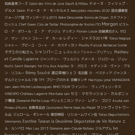
ドメーヌ・フィリップ・
知県渥美フーズ
Salon des Vins de Jura
Gault & Millau
デルメ
Salon
ドメーヌ・ド・モンカルメス
beaujolais nouveau 2020
国会議事堂
Keke Descombe
ジョージア国
ヴィンテージュ2015
Konno de Organ
ステファン・
Morgon
ロッシェ
Chef Gwen
Clos de Taillac
Philosophie de Yoshio ITO
ビスト
ロ・ア・ボワール・エ・ア・マンジェ
マリオン
Florian Looze
田崎真也さん
サロ
レディー・シャスラ2017年
ン・サン・ジャン
コトー・デ・カール
Tokyo Nagoya
シャトー・プピーユ・コート・ド・カスティヨン
Pouilly-Fuissé
Barbecue Soirée
シャンパーニュ
オザミの小松さん
Mathieu
レストラン「シャトーブリアン」
et Camille Lapierre
ジャンマリー・ヴェルジェ
ドメーヌ・ジェローム・ジュレ
Nuits Saint Georges 1er Cru Aux Argillas
ラ・グロス・ナディンヌ・ヴァン・ブラ
Rémy Soulié
渡辺幸樹シェフ
ン・リコルー
名古屋
ラ・ベスティア
ジャンヌ・
ダルクとシャルル７世
TF1
ブジーグのカキ
京橋ランチ
Hachijou-jima YAMADAYA
san
Jean-Michel Lasbouygues
BMO TOUR
ワインバー・ヴィノヴェリータス
セミ・マセラッション・カルボニッ
VINEXPO
Château Lagairre
Moritaka san
ク醸造
Domaine Patte Loup
ペシェミニヨン
ヴァン・レザン・ゴロワ
Asuka san
サントヴィクトワー
Pineau d'Aunis
良質食品店
Quinonero Pierre
Gaec du Mazel
ル山
ジェローム・ギシャール
東京神田・リショームワイン会
Tokyo Degustations
Eastline
Taiwan la Deuxième Dégustation de Vin Nature
Séminaires
エ
Ivo
ル・ルンベロ
Mas Lau 2013
Domaine jean-Claude Rateau
ジルアザム