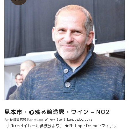
見本市・心残る醸造家・ワイン – NO2
Par
伊藤與志男
Publié dans
Winery
,
Event
,
Languedoc
,
Loire
（L’irreelイレール試飲会より） ★Philippe Delmeeフィリッ