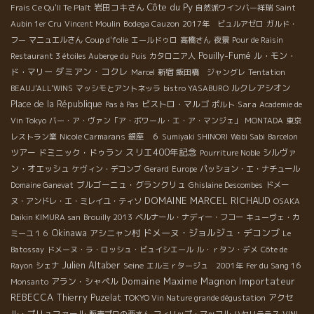
Côte du Py
岩田コキさん
Frais Ce Qu'Il Te Plaît
自然派ワインバー祥瑞
Saint
Aubin 1er Cru
Vincent Moulin
Bodega Cauzon
2017年 ビュルアゼロ
ガルド・
フー
マニュエルさん
Coup d'folie
エールドゥロ
高橋さん
夜景
Pour de Raisin
Pouilly-Fumé
ル・モン・
Restaurant 3 étoiles Auberge du Puis
カタロニア人
ダミアン・コクレ
ド・マリー
Marcel
新宿
飯田橋 ジャングレ
Tentation
ルクレアシオン
BEAUJ'ALL'WINS
マッシモとアントネッラ
bistro YASABURO
Place de la République
ビストロ・マルゴ
Sara
Pas à Pas
ポルト
Academie de
Vin Tokyo
バー・ア・ヴァン「ア・ボワール・エ・ア・マンジェ」
MONTADA
東京
レストラン業
Nicole Carmarans
銀座 ６
Sumiyaki SHINORI
Wabi Sabi
Barcelon
スリエ400年記念
ツアー
ドミニック・ドゥラン
シルヴァ
Pourriture Noble
ン・オエッシュ
ケヴィン・デコンブ
Gerard
Europe
パッション・エ・ナチュール
ブルゴーニュ・グランクリュ
Domaine Ganevat
Ghislaine Descombes
ドメー
DOMAINE MARCEL RICHAUD
ヌ・アンドレ・エ・ミレイユ・ティソ
OSAKA
Daikin KIMURA san
Brouilly 2013
ベルナール・ナディー・フコー
キューヴェ・カ
Okinawa
ドメーヌ・ジョルジュ・デコンブ
アシニャン村
ミーユ１６
Le
Batossay
ドメーヌ・ラ・ロッシュ・ビュイシエール
ル・ｒタン・デメ
Côte de
Julien Altaber
Seine
Rayon
シェナ
エルミｒタージュ 2001年
Fer du Sang 16
Domaine Maxime Magnon
Importateur
アラン・シャペル
Monsanto
REBECCA
Thierry Puzelat
アクセ
TOKYO Vin Nature grande dégustation
ル・プリュファール