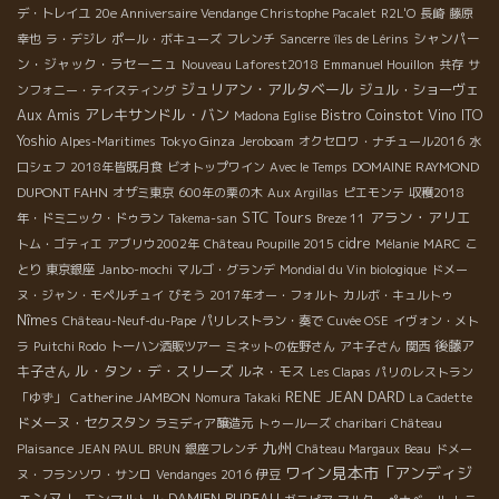
デ・トレイユ
20e Anniversaire Vendange Christophe Pacalet
R2L'O
長崎
藤原
シャンパー
幸也
ラ・デジレ
ポール・ボキューズ
フレンチ
Sancerre
îles de Lérins
ン・ジャック・ラセーニュ
Nouveau Laforest2018
Emmanuel Houillon
共存
サ
ジュリアン・アルタベール
ジュル・ショーヴェ
ンフォニー・テイスティング
Aux Amis
アレキサンドル・バン
Bistro Coinstot Vino
ITO
Madona Eglise
Yoshio
Tokyo Ginza
Alpes-Maritimes
Jeroboam
オクセロワ・ナチュール2016
水
DOMAINE RAYMOND
口シェフ
2018年皆既月食
ビオトップワイン
Avec le Temps
DUPONT FAHN
オザミ東京
600年の栗の木
Aux Argillas
ピエモンテ
収穫2018
STC Tours
アラン・アリエ
年・ドミニック・ドゥラン
Takema-san
Breze 11
cidre
トム・ゴティエ
アブリウ2002年
Château Poupille 2015
Mélanie
MARC
こ
とり
東京銀座
Janbo-mochi
マルゴ・グランデ
Mondial du Vin biologique
ドメー
ヌ・ジャン・モペルチュイ
びそう
2017年オー・フォルト
カルボ・キュルトゥ
Nîmes
Château-Neuf-du-Pape
パリレストラン・奏で
Cuvée OSE
イヴォン・メト
後藤ア
ラ
Puitchi Rodo
トーハン酒販ツアー
ミネットの佐野さん
アキ子さん
関西
ル・タン・デ・スリーズ
キ子さん
ルネ・モス
Les Clapas
パリのレストラン
RENE JEAN DARD
Catherine JAMBON
「ゆず」
Nomura Takaki
La Cadette
ドメーヌ・セクスタン
ラミディア醸造元
トゥールーズ
charibari
Château
九州
Plaisance
JEAN PAUL BRUN
銀座フレンチ
Château Margaux
Beau
ドメー
ワイン見本市「アンディジ
ヌ・フランソワ・サンロ
Vendanges 2016
伊豆
ェンヌ」