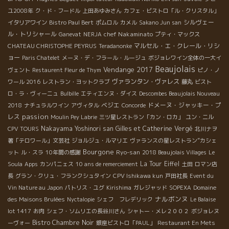
ユ2008年
ク・ド・フードル
上田あゆみさん
カフェ・ビストロ「ル・クリスタル」
シルヴェー
イタリアワイン
Bistro Paul Bert
ポムロル
カメル
Sakano Jun san
ル・トリシャール
chef Nakaminato
Ganevat
NERJA
プティ・マックス
マルセル・エ・クレール・リシ
CHATEAU CHRISTOPHE PEYRUS
Teradanonke
ョー
Paris Chatelet
メーヌ・デ・フラール・ルージュ
ボジョレワイン全体の一大イ
Beaujolais
Vendange 2017
ヴェント
Restaurent Fleur de Thym
ピノ・ノ
ヴァランタン・ヴァレス
ワール 2016
レストラン・ヨットクラブ
藤丸
ビスト
ロ・ラ・ヴィーニュ
Bulbille
エティエンヌ・ダイス
Descombes Beaujolais Nouveau
ベジエ
ドメーヌ・ジャッキー・プ
2018
ナチュラルワイン
アヴィタル
Concorde
passion
レス
Moulin Pey Labrie
三ツ星レストラン「カン・ロカ」
ユン・ニル
Nakayama Yoshinori san
Gilles et Catherine Vergé
CPV TOURS
北川ナヲ
著「テロワール」文芸社
ジョルジュ・ルマリエ
ヴァランスの星レストラン”カシェ
Bourgone
Ryo-san
ット
ル・スラ
10年間の感謝
2018 Beaujolais Villages
Le
La Tour Eiffel
Soula
Apps
カンパニェス
10 ans de remerciement
土田
ロマン店
長
グラン・クリュ・フランクシュタイン
CPV Ishikawa kun
戸田社長
Event du
Vin Nature au Japon
パトリス・ユグ
Kirishima
ガレジャッド
SOPEXA
Domaine
ナルボンヌ
des Maisons Brulées
Nyctalopie
シェフ フレデリック
Le Balaise
lot 1417
お肉
シェフ・ソムリエの長谷川さん
シャトー・メレ２００２
ボジョレヌ
Bistro Chambre Noir
ーヴォー
銀座ビストロ「PAUL」
Restaurant En Mets