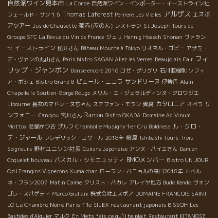
自然派ワイン見本市
La Corse
自然派ワイン・インポーター・イーストライン社
アルザス
Thomas Laforest
エスポ
フェールド・サン１６
Perriere Les Vielles
アツアー
葡呑(ぶのん)
Jus de Chausette
レストラン
St Joseph
Tours de
Groupe STC
La Revue du Vin de France
ジュリ
Hennig Hoesch
Shonan
ヴァラン
イーストライン
セ
松井さん
Bâteau Mouche à Tokyo
リオネル・ゴビー
アザミ・
フィ
デ・ヴァンの丸山さん
Paris bistro SAGAN
Allez les Verres
Beaujolais Fair
リップ・ジャンボン
Danse encore 2016
ロゼ・グリグリ
石川亜樹則
ソフィ
ピエール・ニコラ
サンドリーヌ
ア・ボシェ
Bistro Grand 8
伊勢丹
Alain
Chapelle
le Soutien-Gorge Rouge
メリル・エ・ジェラルディンヌ・クロワジエ
カタロニア
サ
Libourne
長女のマドレーヌちゃん
ステファン・モラン
貴腐
オペラ
ンフォニー
Ramon
Canigou
宮川さん
Bistro OKADA
Domaine Ad Vinum
ル・クロ・
Mottox
老舗かつ吉
プルフ
Chambolle Musigny 1er Cru
Boldness
デ・ジャール
桜島
フレデリック・コサール
2018年
Ishibashi Tours
Trois
野村ユニソン社長
Seigneurs
Cuiisne Japonaise
アンヌ・パイエさん
Damien
BMOメンバー
パスカル・シモニュッティ
Coquelet Nouveau
Bistro UN JOUR
Ozil Frangins Vignerons
Kuma chan
ローラン・バニョルの来日2018年
カベル
ネ・フラン2007
Matin Calme
クリスト・パカレ
アレイヤ地方
Budo Kendo
ヴォン
ゴレ・スパゲティ
Marco Giuliani
株式会社エスポア
DOMAINE FRANCOIS SAINT-
La Chambre Noire Paris 11e
restaurant japonais BISSOH
LO
SILEX
Les
Bastides d'Alquier
マルク
En Mets fais ce qu'il te plait
Restaurant KITANOSE