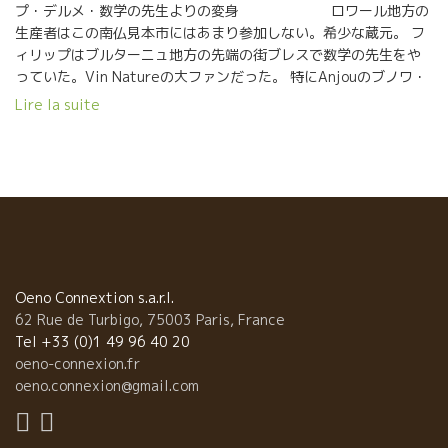
プ・デルメ・数学の先生よりの変身 ロワール地方の
生産者はこの南仏見本市にはあまり参加しない。希少な蔵元。 フ
ィリップはブルターニュ地方の先端の街ブレスで数学の先生をや
っていた。Vin Natureの大ファンだった。 特にAnjouのブノワ・
クローBenoit COULAULTのシュナンが好きだった。 数学の先生と
Lire la suite
しての生活しながら４0歳になり、自分の人生、“このままでいい
のいか、”と自問していた頃だった。 学校のバカンスの時、自
分が大好きなワインを造るブノワ・クローを訪問。 Anjouの自然
派ワインを造る他の醸造家達、オリヴィエ・クザンやパトリック
達の生き方に感動をした。 自然を尊重しながら自分の好きなワイ
ン造りに一心不乱に打ち込んでいる姿、その上、お互いに協力し
合ってまるで家族のように、支えながら生きている醸造家達のコ
ミニティー生活にも感動した。 それに、彼らの造るワインが、フ
ィリップの心の深いところにエモーションが響いてくるのだっ
Oeno Connextion s.a.r.l.
た。 フィリップ人生を変えたかった。 2009年にはブノワの援助
62 Rue de Turbigo, 75003 Paris, France
でワイン造りを開始。先生をやりながら２年間はブルターニュ地
Tel +33 (0)1 49 96 40 20
方とアンジェを往復しながらの生活をして、2011年にはアンジェ
oeno-connexion.fr
に完全に移り住んで、ワイン造りに専念。 アンジュ地区の若手醸
oeno.connexion@gmail.com
造家のグループEN JOUE CONNECTIONアンジュ・コネクション
のメンバーとして積極的に活動している。 ワイン造りを開始して