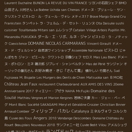
BMO
Laurent Duchaîne
BUNON
LA REVUE DU VIN FRANCE
リヨンの石田シェフ
山田さん
川村さん
La Boème
Uchida san
Chenas
ドメーヌ・プリューレ・サン・
クリストフ
ビストロ・ル・ヴェール・ヴォレ
メティス17
Brave Margo
Grand Cru
Frankstein
タンペット
ラ・フェルム・デ・セット・リュンヌ
Ota Daisuke sushi
cuisinier
TosaYamada Mitani san
ムレシップ
Catalan
Village Arbois Pupillin
Mr.
ダール・エ・リボ、ルネ・ジャン
Masanobu FUKUOKA
ビストロ・ラ・ノティッ
DOMAINE NICOLAS CARMARANS
ク
Coexistence
Vincent Girault
ドメー
ビストロ
ヌ・ド・ヴェルシャン
自然派ワインショップ
Assemblée Nationale
じゃ
んぼもち
ジャン・ピエール・クワントロ
宗像シェフ
セロス
Mas Lau Blanc
ドメー
ヌ・ポトロン・ミネ
磯次郎
ジブレイ・シャンベルタン
Mas del Périé
サンジャン
オ
お好み焼き・きじ「さんて寛」
Sud
ーリックの藤元さん
懐かしい
竹間さん
ＢＭО社
Fujisawa
M. Bispalie
Les Murgers des Dents de Chien
Matsuoka san
Château Jean Faux
restaurent Chateaubriand
AUX AMIS DES VINS 20eme
Domaine des
Anniversaire 2017
ティエリー・プゼラ
NAHA
Mr.Fujiki
Soulié
Mathieu Vergnes et Marion Kergines
若林ご夫妻
カー・ジェー・ベー
ペ
グ
Mont Blanc
Société SAKAGAMI
Meryl et Géraldine Croizier
Christian Binner
フィリップ・パカレ
Catalunya
ミネルヴォワ
コルシカ
Arnaud Combier
Angers
島
Cuvee des Fous
2018 Vendange Descombes
Domaine Château du
Rouet
Beaujolais Nouveaux 2018
サンフォニー社
Cuvée Bedit Vilou
アメルシュヴ
ラングドック
aux