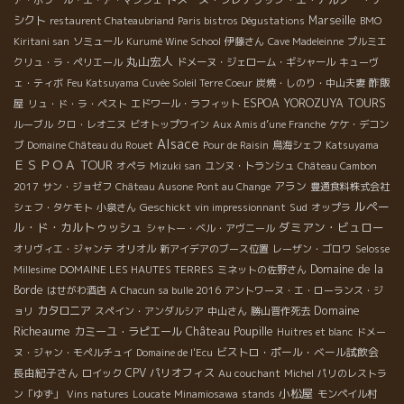
シクト
Marseille
restaurent Chateaubriand
Paris bistros Dégustations
BMO
Kiritani san
ソミュール
Kurumé Wine School
伊藤さん
Cave Madeleinne
プルミエ
丸山宏人
クリュ・ラ・ペリエール
ドメーヌ・ジェローム・ギシャール
キューヴ
酢飯
ェ・ティボ
Feu Katsuyama
Cuvée Soleil Terre Coeur
炭焼・しのり・中山夫妻
屋
ESPOA YOROZUYA TOURS
リュ・ド・ラ・ペスト
エドワール・ラフィット
ルーブル
クロ・レオニヌ
ビオトップワイン
Aux Amis d’une Franche
ケケ・デコン
Alsace
ブ
Domaine Château du Rouet
Pour de Raisin
鳥海シェフ
Katsuyama
ＥＳＰＯＡ TOUR
オペラ
Mizuki san
ユンヌ・トランシュ
Château Cambon
アラン
2017
サン・ジョゼフ
Château Ausone
Pont au Change
豊通食料株式会社
ルペー
Geschickt
Sud
シェフ・タケモト
小泉さん
vin impressionnant
オップラ
ル・ド・カルトゥッシュ
ダミアン・ビュロー
シャトー・ベル・アヴニール
オリヴィエ・ジャンテ
オリオル
新アイデアのブース位置
レーザン・ゴロワ
Selosse
Domaine de la
Millesime
DOMAINE LES HAUTES TERRES
ミネットの佐野さん
Borde
はせがわ酒店
A Chacun sa bulle 2016
アントワーヌ・エ・ローランス・ジ
Domaine
カタロニア
ョリ
スペイン・アンダルシア
中山さん
勝山晋作死去
Richeaume
Château Poupille
カミーユ・ラピエール
Huitres et blanc
ドメー
ビストロ・ポール・ベール試飲会
ヌ・ジャン・モペルチュイ
Domaine de l'Ecu
長由紀子さん
CPV パリオフィス
ロイック
Au couchant
Michel
パリのレストラ
小松屋
ン「ゆず」
Vins natures
Loucate
Minamiosawa
stands
モンペイル村