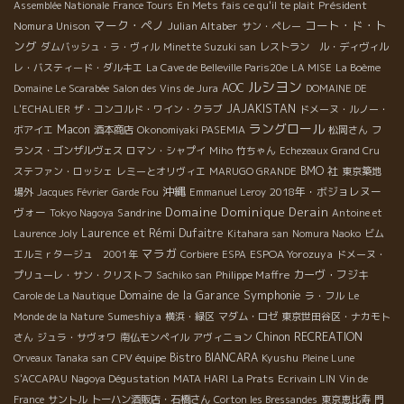
Président
Assemblée Nationale
France Tours
En Mets fais ce qu'il te plait
マーク・ペノ
コート・ド・ト
Nomura Unison
Julian Altaber
サン・ペレー
ング
ダムバッシュ・ラ・ヴィル
Minette Suzuki san
レストラン ル・ディヴィル
レ・バスティード・ダルキエ
La Cave de Belleville Paris20e
LA MISE
La Boème
ルシヨン
AOC
Domaine Le Scarabée
Salon des Vins de Jura
DOMAINE DE
JAJAKISTAN
L'ECHALIER
ザ・コンコルド・ワイン・クラブ
ドメーヌ・ルノー・
ラングロール
Macon
ボアイエ
酒本商店
Okonomiyaki PASEMIA
松岡さん
フ
ランス・ゴンザルヴェス
ロマン・シャプイ
Miho
竹ちゃん
Echezeaux Grand Cru
BMO 社
ステファン・ロッシェ
レミーとオリヴィエ
MARUGO GRANDE
東京築地
沖縄
2018年・ボジョレヌー
場外
Jacques Février
Garde Fou
Emmanuel Leroy
Domaine Dominique Derain
ヴォー
Sandrine
Tokyo Nagoya
Antoine et
Laurence et Rémi Dufaitre
Laurence Joly
Kitahara san
Nomura Naoko
ビム
マラガ
ESPOA Yorozuya
エルミｒタージュ 2001年
Corbiere
ESPA
ドメーヌ・
Philippe Maffre
カーヴ・フジキ
プリューレ・サン・クリストフ
Sachiko san
Symphonie
Domaine de la Garance
Carole de La Nautique
ラ・フル
Le
Sumeshiya
Monde de la Nature
横浜・緑区
マダム・ロゼ
東京世田谷区・ナカモト
Chinon
RECREATION
さん
ジュラ・サヴォワ
南仏モンペイル
アヴィニョン
Bistro BIANCARA
Kyushu
Orveaux Tanaka san
CPV équipe
Pleine Lune
S'ACCAPAU
Nagoya Dégustation
MATA HARI
La Prats
Ecrivain LIN
Vin de
France
サントル
トーハン酒販店・石橋さん
Corton les Bressandes
東京恵比寿
門