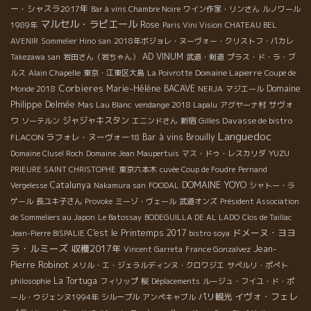
ー・シャスラ2017年
Bar à vins Chambre Noire
ワイン作家・リンさん
ルノワール
マルセル・ラピエール
Rose
1989年
Paris Vini Vision
CHATEAU BEL
AVENIR
Sommelier Hino san
2018年ボジョレ・ヌーヴォー・クリストフ・パカレ
AD VINUM
Takezawa san
岩田さん（岩ちゃん）
武道・剣道
プラス・ド・ラ・ブ
Domaine Lapierre
ルス
Alain Chapelle
東京・江東区大島
La Poivrotte
Coupe de
Corbieres
Marie-Hélène BACAVE
Domaine
Monde 2018
NERJA
マジエール
Philippe Delmée
サヴォ
Mas Lau Blanc
vendange 2018 Lapalu
アグヤーナ村
ワ
ジャジャキスタン
Gilles Davasse de bistro
ソーテルン
エニンドさん
新宿
Languedoc
FLACON
ラフォレ・ヌーヴォー18
Bar à vins
Brouilly
YUZU
Domaine Clusel Roch
Domaine Jean Maupertuis
マス・ドゥ・レスカリダ
PRIEURE SAINT CHRISTOPHE
東京六本木
cuvée Coup de Foudre
Pernand
DOMAINE YOYO
Catalunya
Vergelesse
Nakamura san
FOODAL
シャトー・ラ
ゲール
長ユキ子さん
Provoke
ミーゾ・ヴェール
武道オンズ
Président Association
de Sommeliers au Japon
Le Batossay
BODEGUILLA DE AL LADO
Clos de Taillac
ドメーヌ・ヨヨ
C'est le Printemps 2017
Jean-Pierre BISPALIE
bistro soya
ラ・ルミーズ
収穫2017年
Jean-
Vincent Garreta
France Gonzalvez
Pierre Robinot
メリル・エ・ジェラルディンヌ・クロワジエ
サぺルリ・ポぺト
La Tortuga
philosophie
フィリップ
桜
Déplacements
ルージュ・フイユ・ド・ポ
イヴォ・フェレ
パリ観光
ール・ウジェンヌ1994年
シルーブル
アンペキャブル