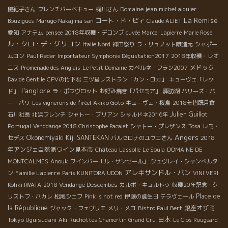
Domaine jean michel alquier
脇紀子さん
フレンチバーベキュー
梶川さん
La Remise
コート・ド・ピィ
Bouzigues
Marugo Nakajima san
Claude ALIET
愛知
アナテム
pensee
2018年収穫・デコンブ
cuvée Marcel Lapierre
Marie Rose
ル・クロ・デ・グリヨン
Italie Nord
神田祭り
ラ・リュノット醸造元
シャポー
ムロン
Paul Reder
Importateur Symphonie Dégustation2017
2018年収穫・レオ
メドック
ニス
Promenade des Anglais
Le Petit Domaine
カベルネ・フラン2007
Davide Gentile
CPVの竹下君
三ツ星レストラン「カン・ロカ」
キューヴェ「レッ
l'anglore
ド」
ラ・ポワヴロット
お好み焼き「パセミア」
諏訪湖
ハリーズ・バ
ー・パリ
Les vignerons de l'iréel
Akiko Goto
キューヴェ・桜島
2018年皆既月食
Julien Guillot
石川社長
北浜フレンチ
シャトー・ブリアン
シャルドネ2016年
Portugal
Venddange 2018 Christophe Pacalet
シャトー・プレザンス
Tosa
レミ・
Angers
Okonomiyaki Kiji SANTEKAN
2018
セデス
バルセロナのユウコさん
年アンジェ自然派ワイン見本市
Château Lassolle
Le Soula
DOMAINE DE
MONTCALMES
Anouk
ワインバー「ル・サンセール」
ジュヴレイ・シャンベルタ
アレキサンドル・バン
Famille Lapierre
ン
Paris KUNITORA UDON
VINI VERI
Kohki IWATA
2018 Vendange Descombes
カルボ・キュルトゥ
収穫20年記念・ク
Place de
リストフ・パカレ
松尾シェフ
Pink is not red
伊藤の誕生日
テラヴェール
la République
銀座オザミ
ジャック・フェヴリエ
メリ・メロ
Bistro Paul Bert
日本
Tokyo Uguisudani
Aki
Ruchottes Chamertin Grand Cru
Le Clos Rougeard