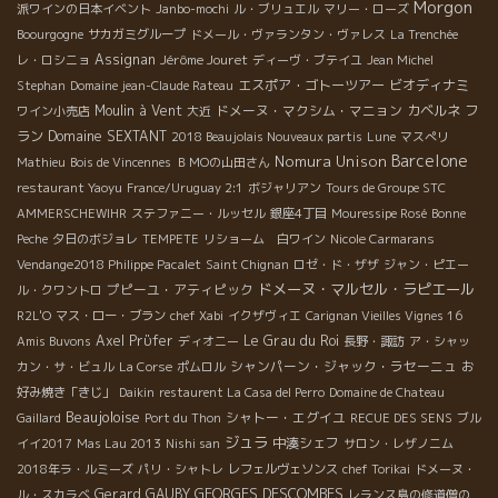
Morgon
派ワインの日本イベント
Janbo-mochi
ル・ブリュエル
マリー・ローズ
Boourgogne
サカガミグループ
ドメール・ヴァランタン・ヴァレス
La Trenchée
Assignan
Jérôme Jouret
レ・ロシニョ
ディーヴ・ブテイユ
Jean Michel
エスポア・ゴトーツアー
ビオディナミ
Stephan
Domaine jean-Claude Rateau
Moulin à Vent
ドメーヌ・マクシム・マニョン
カベルネ フ
ワイン小売店
大近
ラン
Domaine SEXTANT
2018 Beaujolais Nouveaux partis
Lune
マスぺリ
Barcelone
Nomura Unison
Mathieu
Bois de Vincennes
ＢＭОの山田さん
restaurant Yaoyu
France/Uruguay 2:1
ボジャリアン
Tours de Groupe STC
AMMERSCHEWIHR
ステファニー・ルッセル
銀座4丁目
Mouressipe Rosé
Bonne
Peche
夕日のボジョレ
TEMPETE
リショーム 白ワイン
Nicole Carmarans
Vendange2018 Philippe Pacalet
Saint Chignan
ロゼ・ド・ザザ
ジャン・ピエー
ドメーヌ・マルセル・ラピエール
プピーユ・アティピック
ル・クワントロ
R2L'O
マス・ロー・ブラン
chef Xabi
イクザヴィエ
Carignan Vieilles Vignes 16
Axel Prϋfer
Le Grau du Roi
Amis Buvons
ディオニー
長野・諏訪
ア・シャッ
シャンパーン・ジャック・ラセーニュ
カン・サ・ビュル
La Corse
ポムロル
お
好み焼き「きじ」
Daikin
restaurent La Casa del Perro
Domaine de Chateau
Beaujoloise
シャトー・エグイユ
Gaillard
Port du Thon
RECUE DES SENS
ブル
ジュラ
中湊シェフ
イイ2017
Mas Lau 2013
Nishi san
サロン・レザノニム
2018年ラ・ルミーズ
パリ・シャトレ
レフェルヴェソンス
chef Torikai
ドメーヌ・
Gerard GAUBY
GEORGES DESCOMBES
ル・スカラベ
レランス島の修道僧の