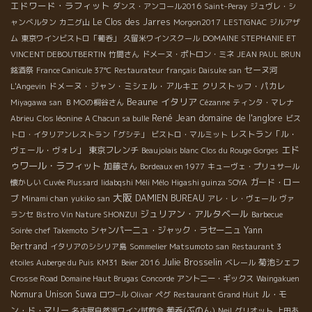
エドワード・ラフィット
ダンス・アンコール2016
Saint-Peray
ジュヴレ・シ
Le Clos des Jarres
ャンべルタン
カニグ山
Morgon2017
LESTIGNAC
ジルアザ
ム
東京ワインビストロ「葡呑」
久留米ワインスクール
DOMAINE STEPHANIE ET
VINCENT DEBOUTBERTIN
竹間さん
ドメーヌ・ポトロン・ミネ
JEAN PAUL BRUN
セーヌ河
銘酒祭
France Canicule 37℃
Restaurateur français Daisuke san
ドメーヌ・ジャン・ミシェル・アルキエ
クリストッフ・パカレ
L'Angevin
Beaune
イタリア
Miyagawa san
ＢＭОの桐谷さん
Cézanne
ティンタ・マレナ
René Jean
domaine de l'anglore
Abrieu
Clos léonine
A Chacun sa bulle
ビス
レストラン「ル・
トロ・イタリアンレストラン「グシテ」
ビストロ・マルミット
エド
ヴェール・ヴォレ」
東京フレンチ
Beaujolais blanc
Clos du Rouge Gorges
ゥワール・ラフィット
加藤さん
Bordeaux en 1977
キューヴェ・プリュサール
ガード・ロー
懐かしい
Cuvée Plussard
Iidabqshi Méli Mélo
Higashi guinza SOYA
大阪
ブ
DAMIEN BUREAU
Minami chan
yukiko san
アレ・レ・ヴェール
ヴァ
ジュリアン・アルタベール
ランセ
Bistro Vin Nature SHONZUI
Barbecue
シャンパーニュ・ジャック・ラセーニュ
Yann
Soirée
chef Takemoto
Bertrand
イタリアのシシリア島
Sommelier Matsumoto san
Restaurant 3
Julie Brosselin
菊池シェフ
étoiles Auberge du Puis
KM31
Beier 2016
ベレール
Crosse Road
Domaine Haut Brugas
Concorde
アントニー・ギックス
Waingakuen
Nomura Unison Suwa
ル・モ
ロワ−ル
Olivar
ペグ
Restaurant Grand Huit
ン・ド・マリー
葡呑(ぶのん)
名古屋自然派ワイン試飲会
Neil
グリオット
上田あ