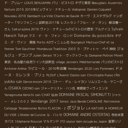
ド・プリムー
LOUIS BENJAMIN
パリ・ビストロ
オザミ東京
Beaujplais
Auxerrois
Nature 2016
2018年ビュヴォン・ナチュール
Vodopivec
Damien Coquelet
Nouveau 2018
Dambach-La-Ville
Charles de Gaulle
カーヴ・エステザルグ
インポ
ーター「サンフォニー」試飲会2017年
レストラン「フルー・ド・タン」
柳沼憲一
Sakurajima 2016
Sylvain
さん
ヴァン・ナチュールのビストロの歴史
ブルグイユ
Tokyo
Domaine du possible
Hoesch
マス・ド・ラ・フォン・ロンド
オザ
ミ・デ・ヴァン 銀座
Porto
ADヴィニュム社
Bourgeuil
Matsuo Chef et sa
ジョ
femme
Tom Gauthier
Mondeuse Tradition 2003
ラ・プティトゥ・ペペ
神田
ルジュ・デコンブ
Julien Derain
サント・ヴィクトワール
Domaine Potron Minet
東京・名古屋の自然ワイン大試飲会
village Jasniers
Méditerranée
パリのビストロ
ドメ
ラピエール・2018年収穫
Antoine Aréna
Vendanges 2020
Les Pyrenees
ーヌ・ミレンヌ・ブリュ
cho
PLOUF
L'Avenir Ozono san
Christophe Pueyo
yukiko san
Danse encore 2016
コトー・デュ・レイヨン
ソムリエール・ケニーさ
OSAKA
ん
OZONO san
ジャーナリスト・ハン氏
東銀座ヴィヴィエンヌ
DOMAINE PASCAL SIMONUTTI
CHAT
Yanaginuma Kenichi san
仙台
シャト
Vendange 2017
ー・メレ２００２
Senior Jazz Bande CAROLINE
Patrimoine
ボジョレ
Callipyge
Teradanonke
Bistro FLACON - 2
LA NATURE A HORREUR
DOMAINE ANDRE OSTERTAG
DU VIDE
L'Atelier de Cuisine
ル・バトセ
寺田本家
タパス
Stéphanie Roussel
マルマンド
ITO sejour bien occupe au Japon
星野リゾ
日本レストランびそう
ート社
フレッド
シャトレ
カウゾン醸造元
Cuvée Red