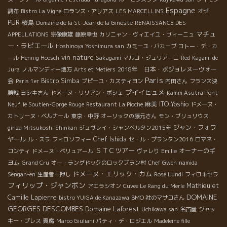
Espagne
調布
Bistro La Vigne
ロランス・アリアス
LES MARCELLINS
オゼ
PUR
桜島
Domaine de la St-Jean de la Gineste
RENAISSANCE DES
マチュ
APPELLATIONS
宗像康雄
藤原幸也
カリニャン・ヴィエイユ・ヴィーニュ
ー・ラピエール
Hoshinoya Yoshimura san
カミーユ・バカーブ
コトー・デ・カ
vin nature
ール
Hennig Hoesch
Sakagami
マルコ・ジュリアーニ
Red
Kagami de
2018年 日本・ボジョレヌーヴォー
Jura
ノルマンディー地方
Arts et Metiers
Paris
会
Bistro Simba
Paris 1er
プピーユ・カスティヨン
内田さん
フランス決
プイイヒュメ
勝戦
ヨシキさん
ドメーヌ・リリアン・ボシェ
Kamm Asutra
Pont
麻美
ITO Yoshio
Neuf
le Soutien-Gorge Rouge
Restaurant La Pioche
ドメーヌ・
カトリーヌ・ベルナール
東京・中野
オーリックの藤元さん
モン・ブリュリウス
ジャン・フォワ
ginza Mitsukoshi Shinkan
ジュヴレイ・シャンベルタン2015年
ヤール
Chef Ishida
ル・スラ
フィロソフィー
セ・ル・プランタン2016
ロマネ・
ＳＴＣツアー
オーナーのギ
コンティ
ドメーヌ・ベリュアール
ヴァレり
Emilie
ヨム
Grand Cru
オー・ラングドックのロックブラン村
Chef Gwen
namida
ドメーヌ・エリック・カム
Sengan-en
生産者一押し
Rosé Lundi
フィロキセラ
フィリップ・ジャンボン
Mathieu et
アエラシオン
Cuvee Le Rang du Merle
DOMAINE
Camille Lapierre
bistro YUIGA de Kanazawa
BMO 社のマサコさん
GEORGES DESCOMBES
Domaine Laforest
Uchikawa san
名古屋
ジャッ
キー・プレス
貴腐
Marco Giuliani
パティ・デ・ロジエル
Madeleine fille