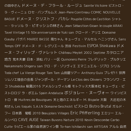
ドメーヌ・デ・フラール・ルージュ
の田中さん
Sainte Victoire
ビストロ・
ラ・ヴィーニュ
ロセ・パンプルムス
Jean-Piere Cointreau
COMIC
NOUVELLE
ドメーヌ・クリストフ・パカレ
BAGUE
Poupille Côtes de Castillon
シャト
ラ・ピオッシュの林さん
ー・ラッソル
Jean Sébastion Gioan
le couple ARAKI
Domaine
Tavel Vintage 15
50e anniversaire de Yuki san
クロード・アリエ
Gauby
パザパ
MAREE BASSE
南ちゃん
キューヴェ・マルセル
へニングさん
Sans
ドメ
Festivin
ESPOA Shinkawa
Temps
OFF
ドメーヌ・ド・レグリエール
渋谷
ーヌ・フィリップ・ヴァレット
カタロニア
Château Meylet 2002
Septime
地方
荒木夫妻
日本・浜松
パリ・一区
Quinonero Pierre
フレデリック・プルタリエ
Nakaminato Shigeru san
クロ・デ・ゾリヴィエ
エマニュエル・ジブロ
シリル
Toda chef
La Vierge Rouge
Tam Tam
山田屋ツアー
Anthony Guix
ブレゼ11
世界
ソムリエ協会の会長
ジャンポール・ドーマン
Le Clos des Oliviers
フランソワ・エ
Shubidoba
コ
桜島2016
アメルシュヴィル畑
モトクッス大阪本社
キューヴェ・ビ
ボジョレー・ヌーヴォー
ストロロジ
ラ・ボエム
Spain Andalucia
ワインビス
トロ・俊
Huitres de Bouzigues
天と地のエネルギー
M. Bispalie
大阪 大近社の木
Bistro Brutal
ビストロ
村さん
Les toqués
S.A.I.N
Domaine Geschickt
ガルド・
Eric Pfifferling
フー
日本酒 菊姫
2018 Beaujolais Villages
エミリー
エル・
CAVE AUGE
ルンベロ
Taiwan Buvons Nature 2018
Kevin Descombe
Carbo
Culte
ラピエール家の自然派ワイン祭
To-han Ishibashi san
ARTISAN
アルル
自然