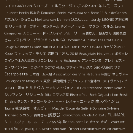
クローズ・エルミタージュ
レミ・スリエ
ワイン
GAR'O'VIN
ポンポワ2015年
Laurent Herlin
Domaine Léonis
飲み会
Matsuoka san
Breze 11
Vin de Cannes
Damien COQUELET
Jordy
パスカル・ショワム
Moritaka san
LEONIS
若林ご夫
ドメーヌ・デュ・マタン・カルム
妻
リレール
オ・プティ・ボンヌール
Leynes
フルーリー
Campagnes
ＡＣコート・ド・ブルイイ
赤間さん、藤山さん
田崎真也
レストラン・グラン８
さん
シャルドネ
Domaine d'Aupilhac
Les Etats-Unis
Garde
Rouge
47 Ricards Okada san
BEAUJOL'ART
Mr. Hiroshi OSONO
カナダ
Robe
フィリップ・テシエ
岩田コキさん
2018 Beaujolais Nouveaux
ボジョレ
Domaine Richaume
ワイン全体の大試飲会サロン
アントワンヌ・アレナ
ビスト
Sud-Ouest
GOTO Akiko
ロ・ワインバー・ウグイス
プティ・マックス
サラ
Escarpolette
日本酒 五人娘
Association des Vins Naturels
串揚げ
オリヴァー
Les Vignes de Mongueux
東京・築地場外
ボジョレワイン全体の一大イヴェント
ビ
ＥＳＰＯＡ
ストロ・岡田
サンタン
イヴォン・メトラ
Stéphane Rocher
Romain
シルヴァン・リショーム
Bistro Paul Bert Dégustation
Rita
ロマン店長
Bresil
南スペイン
シャトー・レスティニャック
Zinzins
ダンス・アンコール
Le
株式会社 オルヴォー
Séléné Domaine Sylvère
Tagine
Mas de l'Escarida
試飲会
Trichard
FUJIMARU
タカムラ
谷井さん
Tokyo Chofu
Oriole ARTIGAS
Restaurant Le Verre Volé
クロ・ルジャール・ル・ブール1996年
L'écart lot
Souvignargues
Iwata Koki san
L'irréel
1016
Distributeurs et Viticulteurs