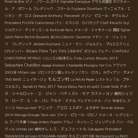
Pinell de Brai
ピノ・ノワール 2016
Vignoble Energique
マサル式選別
セパラメー
ル・ア・ボワール
フレデリック・コサール
Fujiwara Shuntaro
ヴィニョブル・エ
Domaine Anthony Thevenet
リオン・ダ・ロス
メゾン・ピエール・オヴェルノ
President FUJITA
Coexistence
パリ・ビストロ・ロバセリア
Chef Kikuchi Yuji
シルヴァン・ディティエール
bistro de Paris
ドメーヌ・シャモナール
諏訪
Eglise
Saint Pierre
Bistro Buvards
Bistro Célestin
Sauterne
イヤン・ド・リュ
シェ
フ フレデリック
Jérôme Guichard
ニュイ・サン・ジョルジュ・プルミエクリュ
Alsace Foire "Les Vins Libérés"
CPVメンバー
ボジョレフェアー
CHATEAU
CHRISTOPHE PEYRUS
ソムリエの松本さん
Frida
Lurons
Brouilly 2013
Sebastien Chatillon
cepage Aramon
Chambolle Musigny 1er Cru
アブリウ
2002年
Mitani-san
ジロンナ三ツ星レストラン「カン・ロカ」
ルヴィアン・ガメイ
モルゴン村
TAKI BAKE
ニュイタージュ
La Petite Pépée
レストラン「ル・プチ・
Tokyo Ebisu
ドメー
コメルス」
Davide et Piera
2017
Paris en août
Cuvée Voilà
ヌ・シャルロット・エ・ジャン・バティスト・セナ
カスティヨン
植村シェフ
ラ・ローブ・エ・ル・パレ
アルマ・マテル
アレクサンドル・バン
中本さん
ス
ヤニック・アミロ
イーツ
Matsuo chef
エスポア・よろずや
Terre de Volcan
2014
Marugo Groupe
Tanii-san
ジャン・ピエール・ロビノ
ドメーヌ・レグリエー
ル
ブノワ夫妻
Village Arbois Pupillin
アルノ・カッシーニ
ジュリアンヌ
パリ・ベル
レミ・デュフェートル
Sakagami Président
ヴィル
Uchida san
植村さん
TAKAHASHI
écrivain KITAGAWA-NAWO
モルゴン2016年
Restaurant Le Petit