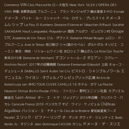
VIN
Clos Massotte
New York
Commerce
ローヌ地方
SILEX
L'OPERA DES
VINS
移動
良質食品店
ブルゴーニュ・ブラン
サンジョゼフ
輸出業者ＢＭＯ
Europe
ドメーヌ・
ドメーヌ・パット・ルー
エシャッペ・ベル・ロゼ
レ・プレミス１６
ムレシップ
La Flou
El Rumbero
Domaine Etienne et Sébastien Riffault
Société
Groupe
Haut Languedoc-Roquebrun
SAKAGAMI
関西
アルボワ・ピュピラン村
STC
Academie de Vin Tokyo
ジル・ダヴァス
Domaine Mikael Bouges
ムロン・ド・
ブルゴーニュ
Avec le Temps
侘び寂び
シャ(猫のラベル）
ポルトガル
オリビエ・コ
ーエン
東京・神田・リショームワイン会
水口シェフ
勝山さん
La Rose Qui Touche
マコン
ダミアン・コクレー
新年2019年
Domaine de Verchant
トゥールーズ
Hoshino Resort
2017年の収穫情報
Domaine Emmanuel Giboulot
土田
キョーコ・
ビストロ・シャンブルノワール
エ
デュシェーヌ
DABALLO
Saint Aubin 1er Cru
マニュエル・ウイヨン・オヴェルノワ
レピュブリック広場
Bistro de
Komatsuya san
BMO TOUR
CUVEE CAMILLE 16
ホテル・ボマ
La Pioche
野村ユニソン社長
Hayashi Shinya
Bistro Poulpe
パカレ・ファミリー
カプリエル
Saint-Amour
醸造元
ギー・エ・トマ・ジュリアン
2018年収穫・クリストフ・パ
Château
カレ
Canicule France 2018
ベンスカブ
オビ・ワイン・ケノビュル
Aiguilloux
パッション・エ・ナチュール
Clos de la Briderie
愛知県渥美フーズ
エリック・ピファーリング
Pacalet
ポ・ダンヌ
ダヴィデ・ジェンティエ
Budo
ドメーヌ・デ・スリエ
Kendo
ル・タジンヌ
Jean-Dominique CASSINI
カリム