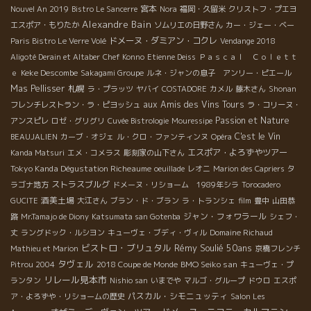
宮本
Nouvel An 2019
Bistro Le Sancerre
Nora
福岡・久留米
クリストフ・プエヨ
Alexandre Bain
エスポア・もりたか
ソムリエの日野さん
カー・ジェー・ベー
ドメーヌ・ダミアン・コクレ
Paris Bistro Le Verre Volé
Vendange 2018
Aligoté Derain et Altaber
Chef Konno
Etienne Deiss
Ｐａｓｃａｌ Ｃｏｌｅｔｔ
Keke Descombe
ｅ
Sakagami Groupe
ルネ・ジャンの息子 アンリー・ピエール
Mas Pellisser
札幌
ラ・プラッツ
ヤバイ
COSTADORE
カメル
藤木さん
Shonan
aux Amis des Vins Tours
フレンチレストラン・ラ・ピヨッシュ
ラ・コリーヌ・
Passion et Nature
アンスピレ
ロゼ・グリグリ
Cuvée Bistrologie
Mouressipe
C'est le Vin
BEAUJALIEN
カーブ・オジェ
ル・クロ・ファンティンヌ
Opéra
エスポア・よろずやツアー
Kanda Matsuri
エメ・コメラス
彫刻家の山下さん
Tokyo Kanda Dégustation Richeaume
oeuillade
レオニ
Marion des Capriers
タ
ストラスブルグ
ラゴナ地方
ドメーヌ・リショーム 1989年シラ
Torocadero
酒美土場
GUCITE
大江さん
ブラン・ド・ブラン
ラ・トランシェ
film
豊中
山田恭
ジャン・フォワラール
路
Mr.Tamajo de Diony
Katsumata san Gotenba
シェフ・
丈
ラングドック・ルシヨン
キューヴェ・ブディ・ヴィル
Domaine Richaud
ビストロ・ブリュタル
Rémy Soulié 50ans
Mathieu et Marion
京橋フレンチ
タヴェル
BMO Seiko san
Pitrou 2004
2018 Coupe de Monde
キューヴェ・プ
リレール見本市
ランタン
Nishio san
いまでや
マルゴ・グループ
ドウロ
エスポ
パスカル・シモニュッティ
ア・よろずや・リショームの歴史
Salon Les