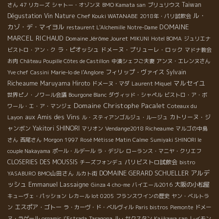
Taiwan
さん
47 リカーズ
シャトー・オゾンヌ
BMO Kamata san
ブリュリウス
ル・
Dégustation Vin Nature
Chef Kouki WATANABE
2018年・パリ試飲会
カゾ・デ・マイヨル
DOMAINE
restaurent L'Alchemille
Notre-Dame
MARCEL RICHAUD
Domaine Jérôme Jouret
MIKUNI
Hotel BOMA
ジュリエナ
ラ・ピオッシュ
ドメーヌ・プリューレ・ロック
ビストロ・アン・ク
マドナ教会
お肉
Château Poupille Côtes de Castillon
中湊シェフご夫妻
アンヌ・エレンヌさん
フィリップ・ヴァイス
Sylvain
Yve chef
Cassini
Marie-lo de l'Anglore
マルセイユ
Richeaume
Maruyama Hiroto
ドメーヌ・マダ
Laurent Miquel
世界ピノ・ノワール会議
Bourgone Blanc
ダヴィッド・シャペル
ビストロ・ア・ボ
Domaine Christophe Pacalet
ワール・エ・ア・マンジェ
Coteaux du
aux Amis des Vins
カトリーヌ・ジ
Layon
ル・スティアンゴルジュ・ルージュ
ャンボン
Yakitori SHINORI
マリオン
Vendange2018 Richeaume
マルゴの中島
さん
西尾さん
Morgon 1997
Rosé Métisse
Matin Calme
Sumiyaki SHINORI le
couple Nakayama
ポール・ルデール
ラ・デジレ
ローランス・マニヤ・クリエフ
CLOSERIES DES MOUSSIS
パリビストロ試飲会
チーズフォンデュ
bistro
DOMAINE GERARD SCHUELLER
アルデ
BMO山田さん
YASABURO
ルカト街
ッシュ
Emmanuel Lassaigne
大阪の小松屋
Ginza 4 cho-me
バイエール2016
キューヴェ・パッション
レカール lot 0205
フランスワインの歴史
ヤン・ベルトラ
エスポア・ゴトー
ン
ラ・カーヴ・ド・ベルヴィル
Paris bistros
Piemonte
ドメー
ヌ・ラゲール
orgamic
l'Estrada
Taragona
ル・セクスタン
Kajikawa san
レイモン