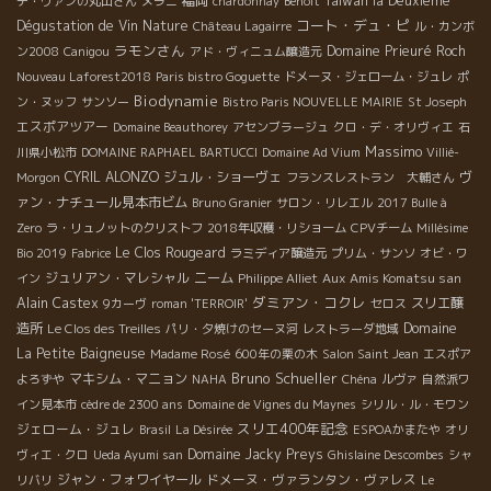
福岡
Taiwan la Deuxième
デ・ヴァンの丸山さん
メラニ
chardonnay
Benoit
コート・デュ・ピ
Dégustation de Vin Nature
Château Lagairre
ル・カンボ
ラモンさん
Domaine Prieuré Roch
ン2008
Canigou
アド・ヴィニュム醸造元
Nouveau Laforest2018
Paris bistro Goguette
ドメーヌ・ジェローム・ジュレ
ポ
Biodynamie
ン・ヌッフ
サンソー
Bistro Paris NOUVELLE MAIRIE
St Joseph
エスポアツアー
Domaine Beauthorey
アセンブラージュ
クロ・デ・オリヴィエ
石
Massimo
川県小松市
DOMAINE RAPHAEL BARTUCCI
Domaine Ad Vium
Villié-
CYRIL ALONZO
ジュル・ショーヴェ
ヴ
Morgon
フランスレストラン 大輔さん
ァン・ナチュール見本市ビム
Bruno Granier
サロン・リレエル
2017 Bulle à
Zero
ラ・リュノットのクリストフ
2018年収穫・リショーム
CPVチーム
Millésime
Le Clos Rougeard
Bio 2019
Fabrice
ラミディア醸造元
プリム・サンソ
オビ・ワ
ジュリアン・マレシャル
ニーム
Aux Amis Komatsu san
イン
Philippe Alliet
ダミアン・コクレ
Alain Castex
スリエ醸
9カーヴ
roman 'TERROIR'
セロス
造所
Domaine
Le Clos des Treilles
パリ・夕焼けのセーヌ河
レストラーダ地域
La Petite Baigneuse
Madame Rosé
600年の栗の木
Salon Saint Jean
エスポア
Bruno Schueller
マキシム・マニョン
よろずや
NAHA
Chéna
ルヴァ
自然派ワ
イン見本市
cèdre de 2300 ans
Domaine de Vignes du Maynes
シリル・ル・モワン
スリエ400年記念
ジェローム・ジュレ
Brasil
La Désirée
ESPOAかまたや
オリ
Domaine Jacky Preys
ヴィエ・クロ
Ueda Ayumi san
Ghislaine Descombes
シャ
ジャン・フォワイヤール
ドメーヌ・ヴァランタン・ヴァレス
リバリ
Le