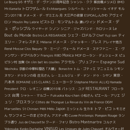
Le Bourg 96
オザミ・デ・ヴァン20周年記念
シャント・クク
飯田橋メリメロ
BMO
トロワザム−ル
Mr.Kamata
Estézargues
シルベール・トリシャール
イオデ
モル
アヴェイ
ゴン2017年
ドメーヌ・デ・ザミエル
月
大江戸の夜景
ESPOAしんかわ
ドメーヌ・デ
ロン
ビストロ・モンマルトル
Moulin Pey Labrie
濃いワイン
ュ・ポッシブル
Le
シノン
ウイヤード
シニア・ジャズバンド・カロリーヌ
Bout du Monde
シェフ・ロドルフ
ティ
Bistro LA REGARADE
Chef Yuji san
エリー・フォレスチエ
ドメーヌ・ジャッキー・プレス
Mélanie
アレイヤ地方
René Mosse
Clos Baquey
ラ・ミーゾ・ヴェール
ドメーヌ・ステファニー・エ・ヴ
Monica
ァンサン・デブベルタン
François RIBO
MOF ローラン・デュシェーヌ
ピュ
Espagne Sud
アクセル・プリュファー
ピラン村
加賀
On s'en bat les couilles
Washoku
京都の中華料理店「大鵬」
Bonastre
トム・ゴティエ
マニュエル
シモン
東京・
ヌサン・ドゥランの母
庄元さん
レ・ミュルジェ・デ・ドン・ドゥ・シヤン
六本木
ニューヨーク
DOMAINE LES CLAPAS
Stéphane Morin
ALLIQ Hamada
RESTAURANT
President
クロ・レオニン
収穫2018年
パトリス・ユグ
フローラ
台湾
ジ
ンス
シャトー・マルゴー
Fukuoka Kou-chan
小松さん
ピエール・アリエ
ュリ・ブロスラン
Côtes de Thongue
La Revue du Vin de France
OGM
Marseilles
Méli Mélo
Japon
トマ・ピコ
St Chinian
ミッシェル
生カキ
トモミさ
サンフォニーのまどかさん
Pompon Rouge
ん
アスティ町
Cuvee Printemps
ラン
Bistro Montmartre
ブラ通り
Jus de Chausette
クード・フォリ
コルナス
VINISUD
Yokosuka
Kyoko Duchaîne
Les Uniques de Jules Chauvet
オルヴォー社