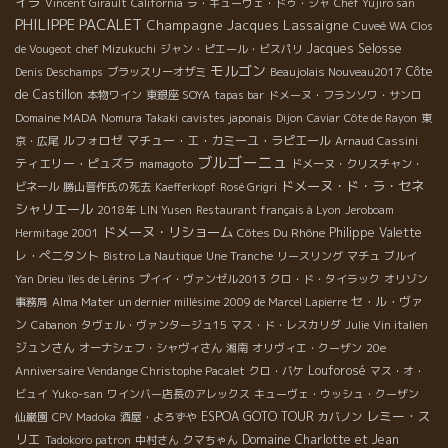
イラ
Vincent Girault
California
ラ・キューヴェ・ドゥ・シャ
Chef Yujiro san
PHILIPPE PACALET
Champagne Jacques Lassaigne
Cuveé WA
Clos
Jacques Selosse
de Vougeot
chef Mizukuchi
ジャン・ピエール・ビスパリ
モルゴン
Côte
Denis Deschamps
ブラッスリーオザミ
Beaujolais Nouveau2017
de Castillon
本物ワイン
東銀座 SOYA
tapas bar
ドメーヌ・フランソワ・サンロ
Domaine MADA
Nomura Takaki
cavistes japonais
Dijon
Caviar
Côte de Rayon
東
ルフォロゼ
マチュー・エ・カミーユ・ラピエール
京・広尾
Arnaud Cassini
ブルゴーニュ
ティエリー・ピュズラ
mamagoto
ドメーヌ・クリスチャン・
ドメーヌ・ド・ラ・セネ
ビネール
勝山晋作氏の死去
Kaefferkopf
Rosé Grigri
シャリエール
2018年
LIN Yusen
Restaurant français à Lyon
Jeroboam
ドメーヌ・リショーム
Côtes Du Rhône
Philippe Valette
Hermitage 2001
レ・ぺニタント
Bistro La Nautique
Une Tranche
リースリング
マチュ
ブルイ
Yan Drieu
îles de Lérins
プイイ・ヴァンゼル2013
クロ・ド・タイラック
オリゾン
セ・ル・ヴァ
事務局
Alma Mater
un dernier millésime 2009 de Marcel Lapierre
ン
Cabanon
タヴェル・ヴァンタージュ15
マス・ド・レスカリダ
Julie
Vin italien
ジュンさん
オーナシェフ・シャヴィさん
湘南
オリヴィエ・クーザン
20e
Louforosé
Anniversaire Vendange Christophe Pacalet
クロ・バケ
マス・オ・
ビュイ
Yuko-san
ワインバー店長のアレックス
キューヴェ・ウッシュ・クーザン
レミー・ス
ESPOA GOTO TOUR
仙巌園
CPV Madoka
酒屋・よろずや
カバノン
リエ
Domaine Charlotte et Jean
Tadokoro patron
中村さん
クマちゃん