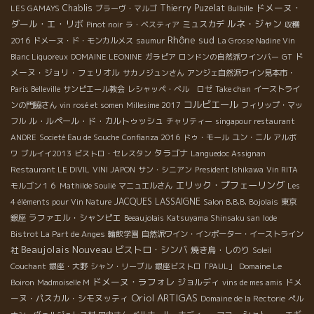
ドメーヌ・
Chablis
Thierry Puzelat
LES GAMAYS
ブラーヴ・マルゴ
Bulbille
ダール・エ・リボ
ルネ・ジャン
ミュスカデ
Pinot noir
ラ・ベスティア
収穫
Rhône sud
2016
ドメーヌ・ド・モンカルメス
saumur
La Grosse Nadine Vin
ド
Blanc Liquoreux
DOMAINE LEONINE
ガラピア
ロンドンの自然派ワインバー
GT
メーヌ・ジョリ・フェリオル
サカノジュンさん
アンジェ自然派ワイン見本市・
Paris Belleville
サンピエール教会
レシャッペ・ベル ロゼ
Take chan
イーストライ
コルビエール
ンの門脇さん
vin rosé et somen
Millesime 2017
フィリップ・マッ
ル・ルペール・ド・カルトゥッシュ
フル
チャリティー
singapour restaurant
ANDRE
Societé Eau de Souche
Confianza 2016
ドゥ・モール
ユン・ニル
アルボ
タラゴナ
ワ
ブルイイ2013
ビストロ・セレスタン
Languedoc Assignan
Restaurant LE DIVIL
VINI JAPON
サン・シニアン
President Ishikawa
Vin RITA
エリック・プフェーリング
モルゴン１６
Mathilde Soulié
マニュエルさん
Les
JACQUES LASSAIGNE
4 éléments pour Vin Nature
Salon B.B.B. Bojolais
東京
ラファエル・シャンピエ
銀座
Beeaujolais
Katsuyama Shinsaku san
Iode
Bistrot La Part de Anges
輪飲学園
自然派ワイン・インポーター・イーストライン
Beaujolais Nouveau
ビストロ・シンバ
焼き鳥・しのり
社
Soleil
Couchant
銀座・大野
シャン・リーブル
銀座ビストロ「PAUL」
Domaine Le
ドメーヌ・ラフォレ
ジョルディ
ドメ
Boiron
Madmoiselle M
vins de mes amis
Oriol ARTIGAS
ーヌ・パスカル・シモヌッティ
Domaine de la Rectorie
ぺル