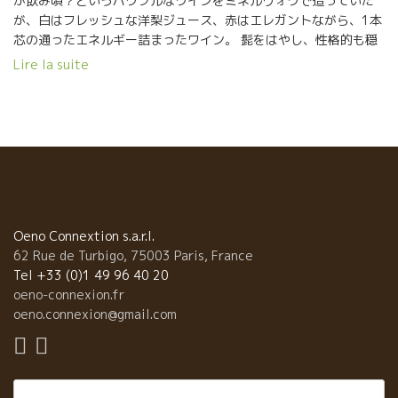
が飲み頃？というパワフルなワインをミネルヴォワで造っていた
が、白はフレッシュな洋梨ジュース、赤はエレガントながら、1本
芯の通ったエネルギー詰まったワイン。 髭をはやし、性格的も穏
やかになった感じのセナ。旨し！ ★Thomas Picot –
Lire la suite
Domaine Pattes Loup パット・ルーのトマ・ピコは2015年ヴィ
ンテージを持参。このエレガントなミネラル感がたまらない。繊
細なシャブリ。余韻の塩気が心地良い。 ★Mas Haut BUIS
ラングドックの標高500mにぶどう畑を持つマス・オー・ビュイ。
オリヴィエも昔は凝縮度たっぷり、新樽たっぷりのワインを造っ
ていたが、今やマセラシオンカルボニックで、樽の使用も減ら
し、素晴らしいバランスのワインを造っている。
★Cosmic(スペイン) この自然派巨匠溢れるサロンで、ひときわ輝
いていたのが、スペインのコスミック。 ザルバは見ての通り、チ
Oeno Connextion s.a.r.l.
ベットあたりの修行僧のような雰囲気。 無駄の無い、かつまさに
62 Rue de Turbigo, 75003 Paris, France
宇宙のエネルギーの流れ詰まった、研ぎ澄まされたワイン。 カリ
Tel +33 (0)1 49 96 40 20
ニャン・ノワール、ブラン、グリのキュヴェ、オンカリダスは、
oeno-connexion.fr
もうワインを超えた飲料。 ちょうどMas Pellisserマス・ペリセー
oeno.connexion@gmail.com
ルのOriol Artigasオリオルも試飲会に来ており、ザルバと熱く語
りあっていた。 今からのスペイン自然派を引っ張っていく、輝く
2人だ！ ★Christophe Pueyo サンテミリオンのクリスト
Rechercher :
フ・プエヨもセミヨンのアンフォラのキャヴェなど、いろいろ挑