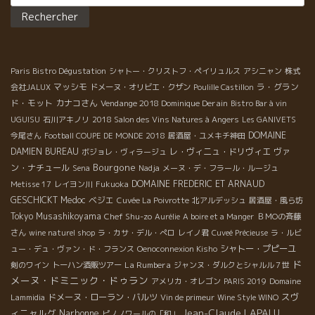
戦。マセラシオンする事で、セミヨンの苦味、アロマが、より複
雑に表現されている。 赤は安心感溢れるバランス。
★Mas de Mon Père コート・ド・マルペールのマス・ド・モンペ
ール！今や日本に取り扱いが無いのが残念。。。 彼もMCをセパー
ジュによって取り入れ、マセラシオン期間も以前より短くし、綺
Paris Bistro Dégustation
シャトー・クリストフ・ペイリュルス
アシニャン
株式
麗で果実味溢れるワインを造っている。 ★Marcel
マッシモ
ラ・グラン
会社JALUX
ドメーヌ・オリビエ・クザン
Poulille Castillon
Richaud マルセル・リショーのスタンドは息子のトマが担当。ま
ド・モット
カナコさん
Vendange 2018 Dominique Derain
Bistro Bar à vin
さに熟度あり、アルコール感ありながら、それを果実で包むマル
UGUISU
石川アキノリ
2018 Salon des Vins Natures à Angers
Les GANIVETS
セル・マジック。 巨匠のワインだ。 ★Catherine
DOMAINE
今尾さん
Football COUPE DE MONDE 2018
居酒屋・ユメキチ神田
Bernard カトリーヌ・ベルナールの2017年、まだ出来上がってな
DAMIEN BUREAU
レ・ヴィニュ・ドリヴィエ
ヴァ
ボジョレ・ヴィラージュ
いが、アリカント、カリニャンのキュヴェは素晴らしい味わい！
Bourgone
ン・ナチュール
Sena
Nadja
メーヌ・デ・フラール・ルージュ
チャーミングでエネルギッシュなカトリーヌの人柄がまさに出て
DOMAINE FREDERIC ET ARNAUD
Metisse 17
レイヨン川
Fukuoka
いる。 筆：竹下 Envoyé de mon iPhone
GESCHICKT
Medoc
ベジエ
Cuvée La Poivrotte
北アルデッシュ
居酒屋・風ら坊
Tokyo Musashikoyama
Chef Shu-zo
Aurélie
A boire et a Manger
ＢＭОの斉藤
さん
wine naturel shop
ラ・カサ・デル・ぺロ
レイノ君
Cuveé Précieuse
ラ・ルビ
シャトー・プピーユ
ュー・デュ・ヴァン・ド・フランス
Oenoconnexion Kisho
ド
La Rumbera
剣のワイン
トーハン酒販ツアー
ジャンヌ・ダルクとシャルル７世
メーヌ・ドミニック・ドゥラン
アメリカ・オレゴン
PARIS 2019
Domaine
スヴ
ドメーヌ・ローラン・バルツ
Lammidia
Vin de primeur
Wine Style WINO
Jean-Claude LAPALU
ィニャルグ
Narbonne
ピノノワールの「和」