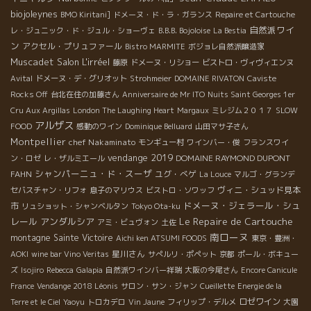
biojoleynes
BMO Kiritani]
ドメーヌ・ド・ラ・ガランス
Repaire et Cartouche
自然派ワイ
レ・ジュニック・ド・ジュル・ショーヴェ
B.B.B. Bojoloise
La Bestia
ン
アクセル・プリュファール
Bistro MARMITE
ボジョレ自然派醸造家
Muscadet
Salon L'irréel
藤原
ドメーヌ・リショー
ビストロ・ヴィヴィエンヌ
Avital
ドメーヌ・デ・グリオット
Strohmeier
DOMAINE RIVATON
Caviste
Rocks Off
台北在住の加藤さん
Anniversaire de Mr ITO
Nuits Saint Georges 1er
Cru Aux Argillas
London The Laughing Heart
Margaux
ミレジム２０１７
SLOW
アルザス
FOOD
感動のワイン
Dominique Belluard
山田マサ子さん
Montpellier
chef Nakaminato
モンギュー村
ワインバー・俊
フランスワイ
vendange 2019
DOMAINE RAYMOND DUPONT
ン・ロゼ
レ・ザルミエール
シャンパーニュ・ド・スーザ
FAHN
ユグ・べゲ
La Louce
マルゴ・グランデ
ヴィニ・シュッド見本
セバスチャン・リフォ
息子のマリウス
ビストロ・ソワッフ
ドメーヌ・ジェラール・シュ
市
リュショット・シャンベルタン
Tokyo Ota-ku
Le Repaire de Cartouche
レール
アンダルシア
アミ・ビュヴォン
土佐
南ローヌ
montagne Sainte Victoire
Aichi ken ATSUMI FOODS
東京・豊洲・
星川さん
AOKI
wine bar Vino Veritas
サぺルリ・ポペット
京都
ポール・ボキュー
ズ
Isojiro
Rebecca
Galapia
自然派ワインバー祥瑞
大阪の今尾さん
Encore Canicule
France
Vendange 2018 Léonis
サロン・サン・ジャン
Cueillette
Energie de la
ロゼワイン
Terre et le Ciel
Yaoyu
トロカデロ
Vin Jaune
フィリップ・デルメ
大園