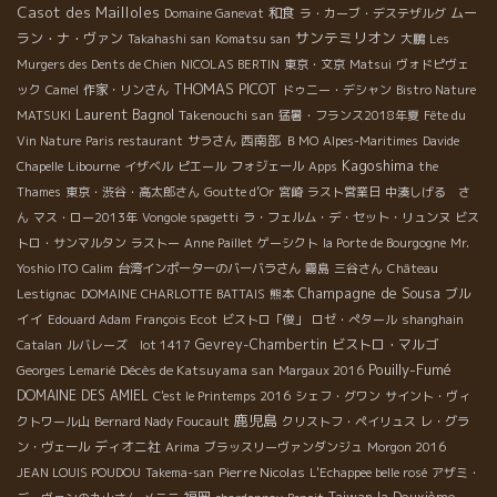
Casot des Mailloles
和食
ムー
Domaine Ganevat
ラ・カーブ・デステザルグ
サンテミリオン
ラン・ナ・ヴァン
Takahashi san
Komatsu san
大鵬
Les
Murgers des Dents de Chien
NICOLAS BERTIN
東京・文京
Matsui
ヴォドピヴェ
THOMAS PICOT
ック
Camel
作家・リンさん
ドゥニー・デシャン
Bistro Nature
Laurent Bagnol
Takenouchi san
MATSUKI
猛暑・フランス2018年夏
Fête du
西南部
Vin Nature
Paris restaurant
サラさん
ＢＭО
Alpes-Maritimes
Davide
Kagoshima
Chapelle
Libourne
イザベル
ピエール
フォジェール
Apps
the
Thames
東京・渋谷・高太郎さん
Goutte d’Or
宮崎
ラスト営業日
中湊しげる さ
ん
マス・ロー2013年
Vongole spagetti
ラ・フェルム・デ・セット・リュンヌ
ビス
トロ・サンマルタン
ラストー
Anne Paillet
ゲーシクト
la Porte de Bourgogne
Mr.
Yoshio ITO
Calim
台湾インポーターのバーバラさん
霧島
三谷さん
Château
Champagne de Sousa
ブル
Lestignac
DOMAINE CHARLOTTE BATTAIS
熊本
イイ
Edouard Adam
François Ecot
ビストロ「俊」
ロゼ・ぺタール
shanghain
Gevrey-Chambertin
ビストロ・マルゴ
Catalan
ルバレーズ lot 1417
Pouilly-Fumé
Décès de Katsuyama san
Georges Lemarié
Margaux 2016
DOMAINE DES AMIEL
C'est le Printemps 2016
シェフ・グワン
サイント・ヴィ
鹿児島
クトワール山
Bernard Nady Foucault
クリストフ・ペイリュス
レ・グラ
ディオニ社
ン・ヴェール
Arima
ブラッスリーヴァンダンジュ
Morgon 2016
Pierre Nicolas
JEAN LOUIS POUDOU
Takema-san
L'Echappee belle rosé
アザミ・