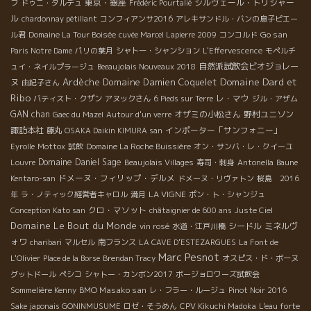
東京・銀座
シルヴェール・トリシャー
フ
ドゥニ・タルデュ
Frédéric Pourtalié
ル
chardonnay pétillant
コンフィアンサ2016
アレキサンドル・バンの息子ピエー
Go san
ル君
Domaine La Tour Boisée
cuvée Marcel Lapierre 2009
コンコルド
Paris Notre Dame
パリの葉月
シャトー・シャンション
L'Effervescence
モペルチ
自然派試飲会ビオジョレー
ュイ・ネイルプラージュ
Beeaujolais Nouveaux 2018
Domaine Dard et
Ardèche
Domaine Damien Coquelet
ヌ
由紀子さん
Ribo
レ・マウ
バティスト・クザン
アヌックさん
6 Pieds sur Terre
ジル・アザム
GAN chan
オザミの小松さん
野村ユニソン
Gaec du Mazel
Autour d'un verre
諏訪本社
インポーター「サンフォニー」
藤丸
OSAKA Daikin KIMURA san
Eyrolle
Mottox
試飲
Domaine La Roche Buissière
オン・サンバ・レ・クイーユ
Domaine Daniel Sage
Louvre
Beaujolais Villages
寿司・刺身
Antonella
Baune
ドメーヌ・フィリップ・デルメ
Kentaro-san
ドメーヌ・リヴァトン
桜島 2016
LA VIGNE
年
ラ・ノティック経営者キャロル
満月
ポン・ト・シャンジュ
クロ・マソット
Conception Kato san
châtaignier de 600 ans
Juste Ciel
Domaine Le Bout du Monde
シードル
ミネルヴ
vin rosé
水道・江戸川橋
ォワ
charibari
マルセル
南フランス
LA CAVE D’ESTEZARGUES
La Font de
Marc Pesnot
L'Olivier
Place de la Borse
Brendan Tracy
オスピス・ド・ボーヌ
グットドール
ペシコ
シャトー・カンボン2017
ボージョロワーズ試飲会
BMO Masako san
Sommelière Kenny
レ・フラー・ルージュ
Pinot Noir 2016
Sake japonais GONINMUSUME
ロゼ・そうめん
CPV Kikuchi Madoka
L'eau forte