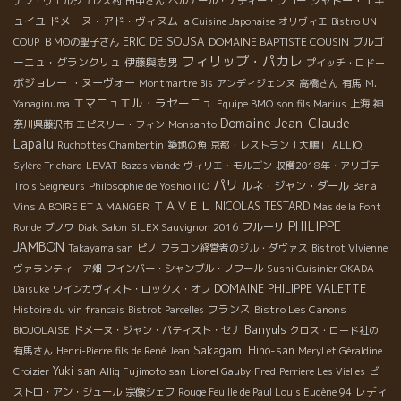
シャトー・エギ
ナン・ヴェルジュレス村
田中さん
ベルナール・ナディー・フコー
ュイユ
ドメーヌ・アド・ヴィヌム
la Cuisine Japonaise
オリヴィエ
Bistro UN
ERIC DE SOUSA
DOMAINE BAPTISTE COUSIN
ブルゴ
COUP
ＢＭОの聖子さん
フィリップ・パカレ
ーニュ・グランクリュ
伊藤與志男
プイッチ・ロドー
ボジョレー ・ヌーヴォー
Montmartre Bis
アンディジェンヌ
高橋さん
有馬
M.
エマニュエル・ラセーニュ
Yanaginuma
Equipe BMO
son fils Marius
上海
神
Domaine Jean-Claude
奈川県藤沢市
エピスリー・フィン
Monsanto
Lapalu
Ruchottes Chambertin
築地の魚
京都・レストラン「大鵬」
ALLIQ
Sylère Trichard
LEVAT
Bazas viande
ヴィリエ・モルゴン
収穫2018年・アリゴテ
パリ
ルネ・ジャン・ダール
Trois Seigneurs
Philosophie de Yoshio ITO
Bar à
ＴＡＶＥＬ
NICOLAS TESTARD
Vins A BOIRE ET A MANGER
Mas de la Font
PHILIPPE
フルーリ
Ronde
ブノワ
Diak
Salon
SILEX Sauvignon 2016
JAMBON
Takayama san
ピノ
フラコン経営者のジル・ダヴァス
Bistrot VIvienne
ヴァランティーア畑
ワインバー・シャンブル・ノワール
Sushi Cuisinier OKADA
DOMAINE PHILIPPE VALETTE
Daisuke
ワインカヴィスト・ロックス・オフ
フランス
Bistro Les Canons
Histoire du vin francais
Bistrot Parcelles
Banyuls
BIOJOLAISE
ドメーヌ・ジャン・バティスト・セナ
クロス・ロード社の
Sakagami Hino-san
有馬さん
Henri-Pierre fils de René Jean
Meryl et Géraldine
Yuki san
Croizier
Alliq Fujimoto san
Lionel Gauby
Fred
Perriere Les Vielles
ビ
レディ
ストロ・アン・ジュール
宗像シェフ
Rouge Feuille de Paul Louis Eugène 94