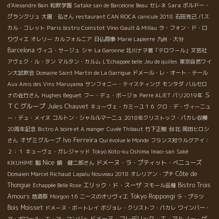
Sara
d'Alexandre Bain
和飲学園
Satake san de Barcelone
Beau
セレネ
ボルドー・
グランクリュ
大園 弘さん
restaurant CAN ROCA
canicule 2018
石田克己
パス
Paris bistro Coinstot Vino
カル・コレット
Gault & Millau
ラ・フォン・ド・ロ
りヴィエ
オレリー
カルフォルニア
日仏商事
Marie Lapierre
九州・大分
Barcelona
ヴィユ・サージュ
シャ
La Garonne
北川ナヲ著「テロワール」文芸社
アヴェク・ル・タン
マルタン・カルム
L'Echappee belle
Jeu de quilles
東京自然ワイ
ン大試飲会
Domaine Saint Martin de La Garrigue
ドメール・レ・オート・テール
Aux Amis des Vins Maruyama
サンフォニー・テイスティング
モンタダ
バルセロ
Ｓ
Hughes Beguet
ナの佐竹さん
フー・デュ・ボージョ
Pierre ALIET
パリ2019年
ＴＣグループ
Jules Chauvet
キューヴェ・カミーユ１６
クロ・デ・ヴィーニュ
ー・デュ・メイヌ
コルトン・シャルルマーニュ
2018年クリストッフ・パカレ収穫
台北
20周年記念
Bistro A boire et A manger
Cuvée Thibaut
竹下正樹
岡田ヒロシ
Ivo Ferreira
オザミグループ
さん
Qui évolue le Monde
フランス対ウルグアイ：
２：１
キューヴェ・ガレジャッド
Tokyo Koto-ku Oshima
Imao-san
Saké
Nice
ドメーヌ・ラ・プティット・べニューズ
KIKUHIME
鮨
鏡 健二郎さん
Côte de
Domaien Marcel Richaud
Lapalu Nouveau 2018
オレリアン・プチ
Thongue
エリック・ド・スーザ
Bistro Trois
Echappée Belle Rose
スモール品種
Amours
Tokyo Roppongi
地酒祭
Morgon 16
ニースのオリヴィエ
ラ・プラツ
Bois Moisset
ドメーヌ・ボートレイ
ボジョレ・クリストフ・パカレ
ワインバー・
ドメーヌ・フレデリック・エ・アルノー・ゲ
ア・ボワール・エ・ア・マンジェ