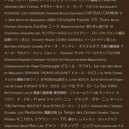
Alexendre Bain
Chenas
オザミトーキョー
ラ・カーブ・アピコル
Restaurant
CHÂTEAU CAMBON
KITANOSE
LOU CARIGNAN
Domaine Bruno Duchene
サ
STC Tours
Bien Boire en Beaujolais (BBB)
Christophe Foucher
ン
Kenny
ニース
Eastline
Chateau Restignac
Boqueria market
売り手と造り手
JR
Freshness Akayama san
ラングロールのエリックとマリー・ロー
CPVフランス蔵元
訪問ツアー
ポルト
Vincent Moulin
CEDRIC GARREAU
イーストライン社
Les
ドメーヌ・アンドレ・オステルタグ
Bastides d'Alquier
Canada
大阪の醸造者
ド
メーヌ・サルナン・ベリュ
コルトン・
Florance
サッカーワールドカップ2018年
Domaine Raphael Champier
OSAKA Vin Nature grande dégustation
Champagne
ピエール・ラフォレ
Jun san
Châteauneuf-du-Pape
Bien Boire
en Beaujolais
DOMAINE THOMAS ROUANET
ドメーヌ・ラピエール
Wine School
Jura
マルセル最後の年ワイン
ＢＭО社の山田さん
Lilian BOSCH
Konno de Organ
ESPOAナカモト
マス・ロー
La Tour Eiffel
Lac de Suwa
クロス・ロード社
Bistronomie
Loirre
銀座三越新館
東京神田・リショームワイン会
タンペット
ラ・
France
シャンパ－ニュ・ジャック・ラセ－ニュ
クロワ・デ・ラモー
オーリッ
ク社
Matthieu BOUCHET
Rosé PETAR
ローラン・エルラン
Avenue des Champs-
Le Temps des Cerises
Les Pénitentes
Elysées
萬屋天狗
Pavelot
Tokyo
STC
モニカさん
クラウン・バー
Mitaka
俊さん
レストラン・ヨットクラブ
ジャン・フランソワ・ニック
Le
Mas Lau
Sébastien David
Katsuyama san