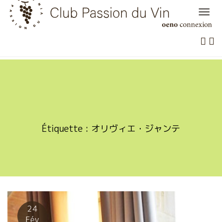
Skip
to
content
Étiquette :
オリヴィエ・ジャンテ
24
Fév