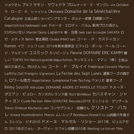
ラモン・サヴェドラ
リョウさん
プルフ
プロムナード・デ・ザングレ
vin Octobre
Domaine de la Sénèchalière
Okinawa
ラ・ローズ・キ・トゥッシュ
Catalogne
土佐山田ショッピングセンター
ボルドー夜景
日酒販ツアー
Importatrice Kadowaki san
ドメーヌ・エロディ・バルム
販売プロの西さん
Lapierre
ESPOAいせい
Marcel
Diony
桜・花見
Iwai san
le couple SAKATA
ロ
コート・ド・カスティヨン
ゼ・メティス
Berlin
恵比寿店
Osaka IMAO san
Ramon
Loïc
イヴ・シェフ
2019年新年昼食会
ビストロ・ポール・ベール
コート・
コスミック
Fleurie
DOMAINE ERIC KAMM
ド・マルマンデ
カリピージュ
嬉
しい
TOKYO Vin Nature grande dégustation
タンキエット・ママン
（株）土佐山
コート・ド・ブルイイ
田の三谷さん、内川さん
Izu
Frédérique Cossard
Marius
La Ferme des Sept Lunes
Laffitte
Ozil Frangins Vignerons
渥美フーズの森さ
ロワール地方
ん
Importateur Symphonie Free Tasting
アメリカ
渥美フーズ
Rémy Soulié
ドメーヌ・
Abruzzes
DOMAINE ANDRE ET MIREILLE TISSOT
セバスチャン・シャ
ダミアン・ビュロー
カンヌのレランス島
Nuit Bordeaux
ティヨン
Cuvée Passion
Rémi DUFAITRE Nouveau2018
ミッシェル・グリザール
クリストフ・パカ
Tokyo Shibuya Koutarou san
コンセプション・加藤さん
レ
Alsace Humbrebrecht
Phenix
ムレシップ
Bordeaux Grand Cru
山田屋の矢島さ
ドメーヌ・マルセル・リショー
ん
ミレジム・ビオ2018
2017年 ビュルアゼ
ロ
2017年ボジョレ・ヌーヴォー
ラフォレ収穫2018年
Riesling
Le Vin en Tête