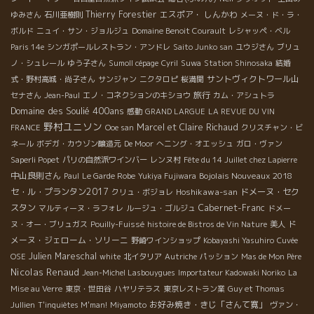
Thierry Forestier
エスポア・ しんかわ
ゆみさん
石川亜樹則
メーヌ・ド・ラ・
ボルド
ニュイ・サン・ジョルジュ
Domaine Benoit Courault
レシャッペ・ベル
Paris 14e
シンガポールレストラン・アンドレ
Saito Junko san
ユウジさん
ブリュ
ノ・シュレール
ゆう子さん
Sumoll cépage
Cyril
Suwa
Station Shinosaka
結婚
サントヴィクトワール山
式・野村高城・尚子さん
サンジャン
ニクタロピ
桜満開
旅行
セナさん
Jean-Paul
エノ・コネクションのキショウ
カム・アシュトラ
Domaine des Soulié 400ans
感動
GRAND LARGUE
LA REVUE DU VIN
野村ユニソン
Marcel et Claire Richaud
FRANCE
Ooe san
クリスチャン・ビ
ネール
ボデガ・カウゾン醸造元
De Moor
へニング・オエッシュ
ガロ・ヴァン
Saperli Popet
パリの自然派ワインバー
レンヌ村
Fête du 14 Juillet chez Lapierre
中山良則さん
Bojolais Nouveaux 2018
Paul
Le Garde Robe
Yukiya Fujiwara
セ・ル・プランタン2017
Hoshikawa-san
ドメーヌ・セク
クリュ・ボジョレ
スタン
Cabernet-Franc
マルティーヌ・ラフォレ
ルージュ・ゴルジュ
ドメー
ド
ヌ・オー・ブリュガス
Pouilly-Fuissé
histoire de Bistros de Vin Nature
美人
メーヌ・ジェローム・ソリーニ
野崎ワインショップ
Kobayashi Yasuhiro
Cuvée
Julien Mareschal
OSE
white
北イタリア
Autriche
パッション
Mas de Mon Père
Nicolas Renaud
Jean-Michel Lasbouygues
Importateur Kadowaki Noriko
La
Mise au Verre
東京・世田谷
ハヤリテラス
東京レストラン業
Guy et Thomas
お好み焼き・きじ「さんて寛」
Jullien
T'inquiètes M'man!
Miyamoto
ヴァン・