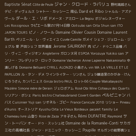
ジャン・クロード・ラパリュ
Baptiste Sénat
Côte de Feule
野村高城さん
Dard et Ribo
南仏
デビ・ディヴェルス
シャトー・カッシーニ
シャルル・アズナ
ダール・エ・リボ
ヴール
ドメーヌ・アミロー
La Begou
ボジョレヌーヴォー
Les Rossignoux
ラピエール家の7月14日祭
Ootsubo san
Oita Shun san
ITO
Domaine Olivier Cousin
ピノ・ノワール
Domaine Laurent
JAPON TOURS
Barth
ペリエール・レ・ヴィエイユ
Cuvée Camille
ガメイ
シェフ・ジェローム・ジ
Jerome SAURIGNY
ェグル
愛
戸田シェフ
世界遺産
肉
ピノ・ドゥニス品種
パ
リ・ヴィニ・ヴィジオン
Angleterre
ガロンヌ河
ESPOA Yorozuya Yukiko san
ア
ンリー・フレデリック・ロック
Domaine Vacheron
Anne Lapierre
Nakaminato
中
湊しげる
Domaine Belluard
CYRILL ALONZO
小島さん
vin WA
LA VRILLE ET LE
PAPILLON
ル・タン・デメ
ワインライター・リンさん
ジュラ醸造家のかがみ・けん
じろうさん
カンパニェス
Ginza bistro PAUL
ロット66
Couple Wakabayashi
Mazière
Simone mère de Derain
ジェロボアム
Rosé Obi Wine
Coteaux des Quarts
ペルピニャン
リリアン・ボシェ
Paris bistro Chateaubriand
Covert Garden
バ
バス
Cuisinier Yuji san
リオネル・ゴビー
France Canicule 2018
リショー
Pineau
d'Aunis
オーストリア
Kyushu Oita
Le Vieux Bordeaux
pacalet familly
Le
Rémi DUFAITRE
サ
Chameau Ivre
山登り
Rose de Zaza
アキ子さん
Raymond
ン・トーバン
Domaine de la Romanée-Conti
サカガ
オー・ドゥ・スッシュ社
ミ社の高橋社長
Poupille
ジャン・ドミニック・カッシーニ
オルガンの紺野真シェ