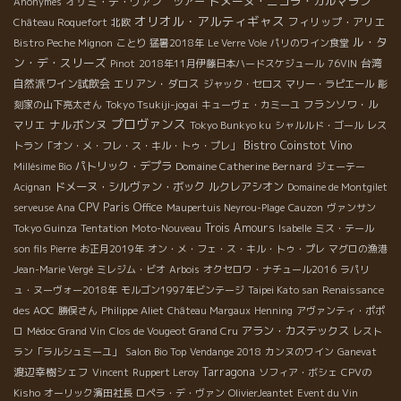
ドメーヌ・ニコラ・カルマラン
オザミ・デ・ヴァン ツアー
Anonymes
オリオル・アルティギャス
フィリップ・アリエ
Château Roquefort
北欧
ル・タ
Bistro Peche Mignon
ことり
猛暑2018年
Le Verre Vole
パリのワイン食堂
ン・デ・スリーズ
台湾
Pinot
2018年11月伊藤日本ハードスケジュール
76VIN
自然派ワイン試飲会
エリアン・ダロス
ジャック・セロス
マリー・ラピエール
彫
Tokyo Tsukiji-jogai
フランソワ・ル
刻家の山下亮太さん
キューヴェ・カミーユ
プロヴァンス
ナルボンヌ
マリエ
Tokyo Bunkyo ku
シャルルド・ゴール
レス
Bistro Coinstot Vino
トラン「オン・メ・フレ・ス・キル・トゥ・プレ」
パトリック・デプラ
Domaine Catherine Bernard
Millésime Bio
ジェーテー
ドメーヌ・シルヴァン・ボック
ルクレアシオン
Acignan
Domaine de Montgilet
CPV Paris Office
serveuse Ana
Maupertuis Neyrou-Plage
Cauzon
ヴァンサン
Trois Amours
Tokyo Guinza
Tentation
Moto-Nouveau
Isabelle
ミス・テール
son fils Pierre
お正月2019年
オン・メ・フェ・ス・キル・トゥ・プレ
マグロの漁港
Jean-Marie Vergé
ミレジム・ビオ
Arbois
オクセロワ・ナチュール2016
ラパリ
ュ・ヌーヴォー2018年
モルゴン1997年ビンテージ
Taipei Kato san
Renaissance
des AOC
勝俣さん
Philippe Aliet
Château Margaux
Henning
アヴァンティ・ポポ
アラン・カステックス
ロ
Médoc Grand Vin
Clos de Vougeot Grand Cru
レスト
ラン「ラルシュミーユ」
Salon Bio Top
Vendange 2018
カンヌのワイン
Ganevat
渡辺幸樹シェフ
Tarragona
Vincent
Ruppert Leroy
ソフィア・ボシェ
CPVの
Kisho
オーリック濱田社長
ロペラ・デ・ヴァン
OlivierJeantet
Event du Vin