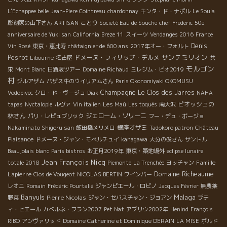
L'Echappee belle
Jean-Piere Cointreau
chardonnay
キンタ・ド・ナポル
Le Soula
彫刻家の山下さん
ARTISAN
ことり
Societé Eau de Souche
chef Frederic
50e
anniversaire de Yuki san
California
Breze 11
スイーツ
Vendanges 2016
France
Denis
Vin Rosé
東京・恵比寿
châtaignier de 600 ans
2017年オー・フォルト
サンテミリオン
Pesnot
ドメーヌ・フィリップ・デルメ
Libourne
名古屋
共
モルゴン
栄
Mont Blanc
日酒販ツアー
Domaine Richaud
ミレジム・ビオ2019
村
ジルアザム
バザス牛のウイリアムさん
Paris Okonomiyaki OKOMUSU
Champagne
Le Clos des Jarres
Vodopivec
クロ・ド・ヴージョ
Diak
NAHA
ピオッシュの
tapas
Nyctalopie
ルヴァ
Vin italien
Les Maù
Les toqués
南大沢
林さん
ジェローム・ソリーニ
パリ・レピュブリック
フー・デュ・ボージョ
銀座オザミ
Nakaminato Shigeru san
飯田橋メリメロ
Tadokoro patron
Château
Plaisance
ドメーヌ・ジャン・モペルチュイ
kanagawa
大分の俊さん
サントル
Beaujolais blanc
Paris bistros
お正月2019年
東京・築地場外
eclipse lunaire
Jean François Nicq
Famille
totale 2018
Piemonte
La Trenchée
ヨッチャン
Domaine Richeaume
Lapierre
Clos de Vougeot
NICOLAS BERTIN
ワインバー
レオニ
Romain
Frédéric Pourtalié
ジャンピエール・ロビノ
Jacques Février
無農薬
Banyuls
Malaga
Pierre Nicolas
野菜
ジャン・セバスチャン・ジョアン
プテ
ィ・ピエール
カベルネ・フラン2007
Pet Nat
アブリウ2002年
Henind
François
RIBO
アンヴァリッド
Domaine Catherine et Dominique DERAIN
LA MISE
ボルド