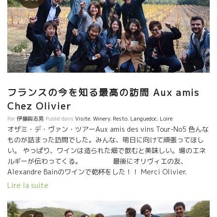
フランスの今を知る最高の訪問 Aux amis
Chez Olivier
Par
伊藤與志男
Publié dans
Visite
,
Winery
,
Resto
,
Languedoc
,
Loire
オザミ・デ・ヴァン・ツアーAux amis des vins Tour-No5 色んな
ものが詰まった訪問でした。みんな、明日に向けて頑張ってほし
い。 やっぱり、ワインは造られた畑で飲むと美味しい。場のエネ
ルギーが伝わってくる。 最後にオリヴィエの友、
Alexandre Bainのワインで乾杯をした！！ Merci Olivier.
Lire la suite