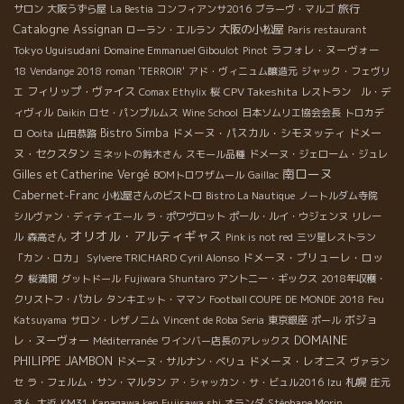
旅行
サロン
大阪うずら屋
La Bestia
コンフィアンサ2016
ブラーヴ・マルゴ
Catalogne
Assignan
大阪の小松屋
ローラン・エルラン
Paris restaurant
Tokyo Uguisudani
ラフォレ・ヌーヴォー
Domaine Emmanuel Giboulot
Pinot
18
Vendange 2018
roman 'TERROIR'
アド・ヴィニュム醸造元
ジャック・フェヴリ
フィリップ・ヴァイス
CPV Takeshita
エ
Comax Ethylix
桜
レストラン ル・デ
ィヴィル
Daikin
ロセ・パンプルムス
Wine School
日本ソムリエ協会会長
トロカデ
Bistro Simba
ドメーヌ・パスカル・シモヌッティ
ドメー
ロ
Ooita
山田恭路
ヌ・セクスタン
ミネットの鈴木さん
スモール品種
ドメーヌ・ジェローム・ジュレ
南ローヌ
Gilles et Catherine Vergé
BOMトロワザムール
Gaillac
Cabernet-Franc
小松屋さんのビストロ
Bistro La Nautique
ノートルダム寺院
シルヴァン・ディティエール
ラ・ポワヴロット
ポール・ルイ・ウジェンヌ
リレー
オリオル・アルティギャス
ル
森高さん
Pink is not red
三ツ星レストラン
ドメーヌ・プリューレ・ロッ
「カン・ロカ」
Sylvere TRICHARD
Cyril Alonso
ク
桜満開
グットドール
Fujiwara Shuntaro
アントニー・ギックス
2018年収穫・
クリストフ・パカレ
タンキエット・ママン
Football COUPE DE MONDE 2018
Feu
ボジョ
Katsuyama
サロン・レザノニム
Vincent de Roba Seria
東京銀座
ポール
DOMAINE
レ・ヌーヴォー
Méditerranée
ワインバー店長のアレックス
PHILIPPE JAMBON
ドメーヌ・レオニス
ドメーヌ・サルナン・ベリュ
ヴァラン
札幌
セ
ラ・フェルム・サン・マルタン
ア・シャッカン・サ・ビュル2016
Izu
庄元
さん
大近
KM31
Kanagawa ken Fujisawa shi
オランダ
Stéphane Morin