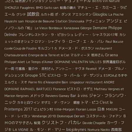
レミー・デュフェートル
コさん
自然派ワインショップ
Bistro Vin Nature
マチュー・エ・カミーユ・ラピ
SHONZUI
Faugères
BMO Saito san
桜島の噴火
試飲会
エール
Glouglou
グシテ
ルカト街
ポ・ダンヌ
アエラシオン
La Pioche
アンジェ
Hayashi san
Hospice de Beaune
Station Shinosaka
アヴィニョン
ピ
Domaine Philippe
ノノワールの「和」
Le Vieux Bordeaux
Kanazawa
Géorgie
Delmée
レディー・シャスラ2017年
フレンチレストラン・ラ・ピヨッシュ
カシ
ラ・ローブ・エ・ル・パレ
ェットのまさシェフ
ロマン・シャプイ
Paul Bocuse
cuvée Coup de Foudre
モルゴン１６
ドメーヌ・ド・ボスラン
restaurent
Graena
Chateaubriand
Energie de la Terre et le Ciel
マルティーヌ
岩井さん
DOMAINE VALENTIN VALLES
Philippe Aliet
Le Temps d'Aimer
世界遺産旧ボル
ドー街
竹富島・星のや・吉村さん
アントニー・テヴネ
Pavelot
ドメーヌ・ブルノ・
Groupe STC
デュシェンヌ
ビストロ・ラ・パール・デ・ザンジュ
ESPOAよろずや
エルヴェ・スオ
Pierre fils d'Alexandre Bain
singapour restaurant ANDRE
DOMAINE RAPHAEL BARTUCCI
Florance
ビストロ・オザミ
Mathieu Vergnes et
ジャン・フランソワ・
メドック
Bar à vins
Marion Kergines
Reviens Gamay
ニック
トマ・ピコ
C'est le
カキと白ワイン
オザミ・デ・ヴァン 銀座
日本
Printemps 2017
ピュピラン村
Villié-Morgon
Florian Looze
MIKUNI
コー
Vendange 2018 Dominique Derain
Ｂ
ト・ド・レイヨン
コスタドール・フォアン
クリストフ・パカレ
ＭＯのマサ子さん
カーヴ・フ
桜見
Davide Chapelle
biojoleynes
ジキ
LA VIGNE
ル・モン・ド・マリー
西南部
Nomura Naoko