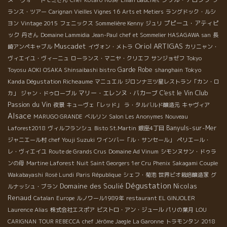
ランス・ツアー
Carignan Vieilles Vignes 16
Arts et Metiers
ラングドック・ルシ
プピーユ・アティピ
ヨン
Vintage 2015
フェニックス
Sommelière Kenny
ジュリ
ック
丹さん
Domaine Lammidia
Jean-Paul
chef et Sommelier HASAGAWA san
長
Oriol ARTIGAS
Muscadet
崎アンペキャブル
イヴォン・メトラ
カリニャン・
ヴィエイユ・ヴィーニュ
ローランス・マニヤ・クリエフ
サンジョゼフ
Tokyo
Garde Robe
Tokyo
Toyosu AOKI
OSAKA Shinsaibashi bistro
shanghain
Kanda Dégustation Richeaume
マニュエル
ジロンナ三ツ星レストラン「カン・ロ
Club
マリー・エレンヌ・バカーブ
C'est le Vin
カ」
ジャン・ドゥローブル
Passion du Vin
夜景
キューヴェ「レッド」
ラ・タルバルド醸造元
キャヴィア
Alsace
MARUGO GRANDE
ベルリン
Salon Les Anonymes
Nouveau
Banyuls-sur-Mer
Laforest2018
ヴィルフランシュ
Bisto St.Martin
銀座4丁目
ジャニエール村
chef Youji Suzuki
ワインバー「ル・サンセール」
ペリエール・
レ・ヴィエイユ
Route de Grands Crus
Domaine Ad Vinum
シモンヌサン・ドゥラ
ンの母
Martine Laforest
Nuit Saint Georgers 1er Cru
Phenix
Sakagami
Couple
Wakabayashi
Rosé Lundi
Paris République
シェフ・菊池
世界ビオ栽培醸造家
グ
Dégustation
Domaine des Soulié
Nicolas
ルナッシュ・ブラン
Renaud
Catalan
Europe
ルノワール1989年
restaurant EL GINJOLER
Laurence Alias
株式会社エスポア
ビストロ・アン・ジュール
パリの葉月
LOU
CARIGNAN
TOUR REBECCA
chef Jérôme Jaegle
La Garonne
トラモンタン
2018