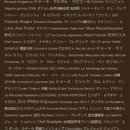
ドメーヌ・マルセル・ラピエール
Centre
Pernand Vergelesse
サンシニャン
Higashi guinza SOYA
ボジョレ自然派醸造家
銘酒祭
シャトーヌッフ・デュ・パップ
Les
シャトー・ピュエッシュ・オ
ビストロ・イタリアンレストラン「グシテ」
Foulards Rouges
Domaine d'Aupilhac
オーリックの藤元さん
ステファニー・ル
Axel Prüfer
Tokyo Musashikoyama
ッセル
マスぺリ
tramontane
Toda chef
BMOメンバー
Importateur REBECCA
パトリス・ユグ
la Cuisine Japonaise
Chef Konno
エスポア・ナカモト
アンリー・フレデリック・ロック
white
YANN
ドメーヌ・ラフ
DURIEUX
萬屋天狗
Guinza 4 chome
竹之内さん
îles de Lérins
ォレ
カフェ・ビストロ「ル・クリスタル」
Descombes Beaujolais Nouveau
Bois de
ドゥニ・ペノ
ボジョレー
Vincennes
ラ・クロワ・デ・ラモー
ビストロ・プルプ
・ヌーヴォー
RENAISSANCE DES APPELLATIONS
La Vendange des Moines
1988
cèdre de 2300 ans
オー・ドゥ・スッシュ社
Guy et Thomas Jullien
収穫
ドメーヌ・エリック・カム
2018年
Antoine et Laurence Joly
スペイン・アン
ダルシア
Cuvée Thibaut
移動
Kendo 8 dan Yoshimura Kenichi
オレリー
マタハリ
sa fille ainée Madeleine
LESTIGNAC
ESPOA MORITAKA
エスポア・よろずや・ユ
Eric Pfifferling
La Rumbera
キ子さん
Kouchi Ishikawa san
ガメイ
オリオル
横浜緑区のエスポアしんかわ
Kurumé Wine School
マチュ
エリック
大阪の今尾さん
Domaine Laguerre
金沢
Mathieu
シャトー・プレザンス
国会議事堂
La Cadette
Chef Rodolphe
台湾自然派ワイン試飲会
ジュ・ド・ショセット
フランソワ・エ
コ
ポール・ルデール
野崎ワインショップ
Chiroubles
ガレジャッド
ジュリアン・