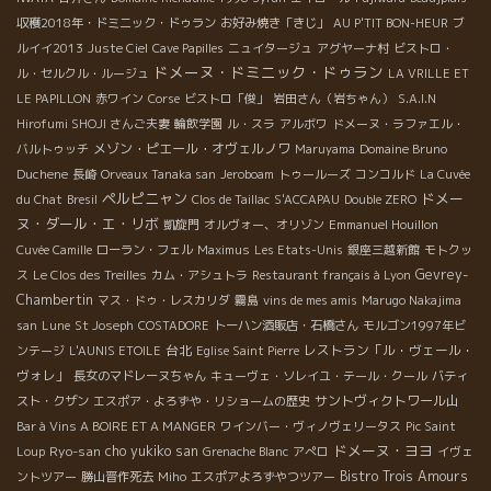
収穫2018年・ドミニック・ドゥラン
お好み焼き「きじ」
AU P'TIT BON-HEUR
ブ
ルイイ2013
Juste Ciel
Cave Papilles
ニュイタージュ
アグヤーナ村
ビストロ・
ドメーヌ・ドミニック・ドゥラン
ル・セルクル・ルージュ
LA VRILLE ET
LE PAPILLON
赤ワイン
Corse
ビストロ「俊」
岩田さん（岩ちゃん）
S.A.I.N
Hirofumi SHOJI さんご夫妻
輪飲学園
ル・スラ
アルボワ
ドメーヌ・ラファエル・
メゾン・ピエール・オヴェルノワ
バルトゥッチ
Maruyama
Domaine Bruno
Duchene
長崎
Orveaux Tanaka san
Jeroboam
トゥールーズ
コンコルド
La Cuvée
ペルピニャン
ドメー
du Chat
Bresil
Clos de Taillac
S'ACCAPAU
Double ZERO
ヌ・ダール・エ・リボ
凱旋門
オルヴォー、オリゾン
Emmanuel Houillon
Cuvée Camille
ローラン・フェル
Maximus
Les Etats-Unis
銀座三越新館
モトクッ
Gevrey-
ス
Le Clos des Treilles
カム・アシュトラ
Restaurant français à Lyon
Chambertin
マス・ドゥ・レスカリダ
霧島
vins de mes amis
Marugo Nakajima
san
Lune
St Joseph
COSTADORE
トーハン酒販店・石橋さん
モルゴン1997年ビ
台北
レストラン「ル・ヴェール・
ンテージ
L'AUNIS ETOILE
Eglise Saint Pierre
ヴォレ」
長女のマドレーヌちゃん
キューヴェ・ソレイユ・テール・クール
バティ
サントヴィクトワール山
スト・クザン
エスポア・よろずや・リショームの歴史
Bar à Vins A BOIRE ET A MANGER
ワインバー・ヴィノヴェリータス
Pic Saint
ドメーヌ・ヨヨ
Ryo-san
cho yukiko san
Loup
Grenache Blanc
アぺロ
イヴェ
Bistro Trois Amours
ントツアー
勝山晋作死去
Miho
エスポアよろずやつツアー