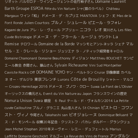
Domaine Laurent
リオット
バルセロナ・ワインエージェントの佐竹裕子さん
Groupe ESPOA
Barth
Fête du Vin Nature
シャ(猫のラベル）
Château
Margaux
ワイン「和」
ドメーヌ・デ・カプリエ
MANTOVA
シェフ・丈
Mas de la
ブルノ・シュレール
ピエール・ラフォレ
Font Ronde
Julien Courtois
ニコラ・レオ
Kagami de Jura
アレ・レ・ヴェール
アブリュー
宮川さん
Les filles
La
ドメーヌ・デ・フラール・ルージュ
Cuvée Bistrologie
ゲシクト
Remise
Domaine de la Borde
マル
テロワール
マッシモとアントネッラ
シェナ
セル・エ・クレール・リショー
ジュリエナ
ラ・ノティック経営者キャロル
Domaine Chamonard
Domaine Beauthorey
ディジョン
Matthieu BOUCHET
サンピ
Sylvain Richeaume
エール教会
赤間さん、藤山さん
Vini Sud Montpellier
DOMAINE YOYO
Caviste Rocks Off
ヤン・ベルトラン
Cruise
宗像康雄
カベル
Côte de Brouilly
東京フレンチ
ネ
オー・ザルジラ
Lurons
シャトー・マルゴ
ー
Crozes-Hermitage 2016
ドメーヌ・ブノワ・クロー
Suwa
La Font de L'Olivier
オーリックスの橋元さん
Event du Vin Nature au Japon
フランスワインの歴史
Nomura Unison Suwa
銀座 ６
Paul
テール・ド・ヴォルカン2014
La Petite
ビストロ・コワン
cuvée Cailloutine
ブルノ・グラニエ
丸山宏人さん
St Chinian
スト・ヴィノ
ビオジョレーヌ
今尾さん
Takahashi san
Dominique Belluard
マ
ス・ド・モンペール
収穫20年記念・クリストフ・パカレ
ボルドー・グランクリュ
Jean Michel Stephan
2018年ヌーヴォー・レミー・デュフェートル
Marius
アンダルシ
Laffitte
Domaine Geschickt
マルゴー
La Revue des Vins de France