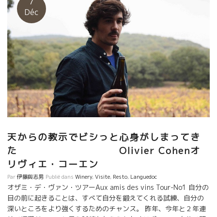
7
い。 今日ここにオザミ・メンバーが来て、この二人のワインを世
Déc
界で初めて試飲する立場となった。 この試飲には色んなドラマが
含まれている。 ワイン醸造・現場を知る旅に来たオザミ。死活を
賭けたワインに立ち会う。 私の頭の中に色んなことが巡る。皆、
きっといい方向に進むことになるだろう。そうしたい、そうす
る。
天からの教示でビシっと心身がしまってき
た Olivier Cohenオ
リヴィエ・コーエン
Par
伊藤與志男
Publié dans
Winery
,
Visite
,
Resto
,
Languedoc
オザミ・デ・ヴァン・ツアーAux amis des vins Tour-No1 自分の
目の前に起きることは、すべて自分を鍛えてくれる試練、自分の
深いところをより強くするためのチャンス。 昨年、今年と２年連