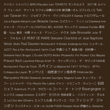
BMO Masako san
ドゥラン
シャリバリ
TEMPETE
モンカルメス 2011年
ルイッ
Yuki
ク
フェールド・サン１６
ラフォレ収穫2018年
柳沼憲一さん
ビストロノミ
Taiwan
san
トロワザムール
サン・ジョゼフ
プイイ・ヴァンゼル2013
Gamay
Beaune
Jura Kagami Kenjiro san
Cannes
エピスリー・フィン
Le Chameua Ivre
ドメーヌ・ベリュアール
CHATEAU BEL AVENIR
モトックス
Izakaya Furabo
寿司
Julie Brosselin
オ
屋・Yuzu
東京・中野
ドメーヌ・アント二ー・テヴネ
Julie
ー・フォルト
LE MONT DE MARIE
Domaine Charlotte et Jean Baptiste
Sénat
Jean-Paul Daumen
Restaurant 3 étoiles Auberge du Puis
リュペール・
中湊シェフ
ルロワ
Pas à Pas
Restaurant Yacht Club
剣道八段・好村兼一
GOTO Akiko
Domaine Haut Brugas
L'Ecume
Miyamoto
Vin Picoeur
Clos Baquey
Prieure Roch
Laurence Manya-Krief
ラ・ヴァンダンジュ・デ・モワンヌ1988年
スペイン
Restaurent Fleur de Thym
Le Balaise lot 1417
サぺルリ・ポぺト
モンペリエ・自然派ワイン見本市
Coteaux du Layon
Millésime Bio
Maruyama Hiroto
Domaine Jerome Saurigny
Nagano Suwa
キューヴェ・デ・
石田
フー
レシャッペ・ベル
Moulin Pey Labrie
ジャン・ドミニック・カッシーニ
Bourgogne
シェフ
コート・ド・トング
Aventure
アンヌ・ラピエール
シ
レックス
cepage Aramon
エスポア・もりたか
寺田本家
レ・バスティード・ダルキ
フィリップ・ジャ
エッフェル塔
エ
Le Clos des Oliviers
オリヴィエ・クロ
ンボン
クリスチャン・ビネール
SLOW FOOD
Pompon Rosé
伊藤さん
Domaine