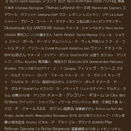
ュ
デコンブ
Nuits Saint-Georges
2021
Paris KUNITORA UDON
パリ14区
映画
Thomas Laforest
セーヌ河
六本木
Chateau Restignac
Marion des Capriers
エ
ドワール・ラフィット
Uemura chef
クロ・レオニン
レストラン・ソヤ
La Louce
シャトー・プピーユ・コート・ド・カスティヨン
土佐山田ショッピングセンター
Okonomiyaki Kiji SANTEKAN
Shonan
ドメーヌ・シャンベルタン
Paris bistro
Saint-Amour
SAGAN
野村ユニソンの藤木さん
Tanta Marena
ジュール・ショヴ
ジャン・ポール・ドーマン
ェ
ダムバッシュ・ラ・ヴィル
戸田シェフ
ク・ド・フ
ヴァン・ナチュール
ードル
ダンス・アンコール
Cuvée Plussard
Komatsu san
BMO山田さん
ドメーヌ・リリアン・ボシェ
Goutte d’Or
山登り
ボジョレ・クリス
Kyushu
トフ・パカレ
寿司職人・岡田大介
BEAUJALIEN
Domaine des Maisons
フィリップ・カリーユ
Brulées
フランス対ウルグアイ：２：１
Canigou
グラ
ン・ラルグ
シャトー・ロック・フォール
ドメーヌ・ド・ラ・ガランス
キューヴ
ドメーヌ・ド・
ェ・マルセル
ラ・デジレ
高知の石川さん
シルヴァン・ボック
ラ・ボルド
Grand Cru
ビストロ・ラ・ノティック
シュトラマイヤー
マルタン・カ
ドメーヌ・グレゴリー・ギヨーム
Le Clos des
ルム
収穫2018年・アリゴテ
Grillons
ル・
ワインバー・シャンブル・ノワール
グランクリュ
東京・江東区大島
クロ・デ・ジャール
B.B.B. ボジョレ試飲会
斉藤順子さん
Bistro La Part des
Anges
Janbo-mochi
Beeaujolais Nouveaux 2018
2018年クリストッフ・パカレ収
Mas
穫20周年記念
Zinzins
ピネル・デ・ブライ
ジル・ダヴァス
BUNON
Pellisser
Domaine La Petite Baigneuse
猛暑継続2018年
レイモン
リオン