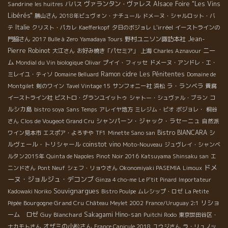
Sandrine
ヴァランタン・ヴァレス
Alsace Foire "Les Vins
les huitres
ババス
Libérés"
勝山さん
2018年ビュヴォン・ナチュール
ドメーヌ・シャルロット・バ
Italie
L'irréel
テ
クリスト・パカレ
Kaefferkopf
夕日のボジョレ
イーストラインの
野村ユニソン諏訪本社
Jean-
門脇さん
2017 Bulle à Zero
Yamadaya Tours
Pierre Robinot
ニー
大江さん
お好み焼き「パセミア」
上海
Charles Aznavour
ム
Mondial du Vin biologique
Olivar
プイイ・フィッセ
ドメーヌ・アンドレ・エ・
Ramon
cidre
Les Pénitentes
ミレイユ・ティソ
Domaine Belluard
Domaine de
ラ・ランベラ
Montgilet
剣のワイン
Tavel Vintage 15
サンフォニー社
浜松
貴腐
コ
イーストライン社
ビストロ・グランユイットゥ
シャトー・シュヴァル・ブラン
ルシカ島
bistro soya
Sans Temps
アレイヤ地方
ミレジム・ビオ
ボジョレ・
桐谷
シャンパーン・ジャック・ラセーニュ
さん
Clos de Vougeot Grand Cru
自然派
Bistro BIANCARA
シ
ワイン見本市
エスポア・よろずや
TF1
Minette Sano san
ルヴェール・トリシャール
coinstot vino
Moto-Nouveau
ジュヴレイ・シャンベ
ルタン2015年
Quinta de Napoles
Pinot Noir 2016
Katsuyama Shinsaku san
エ
ドメ
ニンドさん
Pont Neuf
シェフ・リョウさん
Okonomiyaki PASEMIA
Limoux
ーヌ・ジョルジュ・デコンブ
Ginza 4 cho-me
Le P'tit Pinard
Importateur
Souvignargues
Kadowaki Noriko
Bistro Poulpe
ムレシップ・ロゼ
La Petite
Bourgogne Grand Cru
リショ
Pépée
Château Meylet 2002
France/Uruguay 2:1
ーム ロゼ
Guy Blanchard
Sakagami Hino-san
Puitchi Rodo
東京世田谷区・
オザミの小松さん
ナカモトさん
France Canicule 2018
ユウジさん
ラ・リュノッ