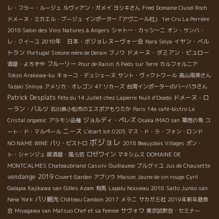
レ・フラー・ルージュ
ルヴィアン・ガメイ
ヨシキさん
Fred
Domaine Clusel Roch
ドメーヌ・ミカエル・ブージュ
インポーター「アヴニール社」
1er Cru La Perrière
2018 Salon des Vins Natures à Angers
シャトー・カッシーニ
オン・サンバ・
2018年 日本・ボジョレヌーヴォー会
イヤン・ベル
レ・クイーユ
Nara Seiya
トラン
ドメーヌ・ダミアン・ビュロー
Portugal
Simone mère de Derain
ブノワ
フルーリー
酒屋・よろずや
Pour de Raisin
6 Pieds sur Terre
カルフォルニア
Tokyo Arakawa-ku
キョーコ・デュシェーヌ
サント・ヴィクトワール
高山南美さん
Tazaki Shinya
アメリカ・オレゴン
47 リカーズ
台湾インポーターのバーバラさん
Patrick Desplats
ドメーヌ・ロ
Fête du 14 Juillet chez Lapierre
Nuit d'Ooedo
ーラン・バルツ
石川県小松市のエスポアもりたか
Paris 14e
café-bistro Le
ジョルディ・ペレズ
Cristal
orgamic
アラモン品種
Osaka IMAO san
築地の魚
コ
ニース
ート・ド・マルペール
L'écart lot 0205
マス・ド・ラ・フォン・ロンド
ボジョレ
NO NAME WINE
パリ・ビストロ
2018 Beaujolais Villages
ポン・
ロゼワイン
ト・シャンジュ
居酒屋・風ら坊
マキシムス
DOMAINE DE
Guillaume
MONTCALMES
Chateaubriand
Cassini
ブルグイユ
Jus de Chausette
vendange 2019
Covert Garden
アブリウ
Maison Jaune de vin rouge
Cyril
Galapia
Kajikawa san
Gilles Azam
有馬
Lapalu Nouveau 2018
Saito Junko san
New York
パリ観光
Château Cambon 2017
メラニ
サカガミ社
2019年新年昼食
サヴォワ
会
Miyagawa san
Matsuo Chef et sa femme
東京試飲会・セミナー