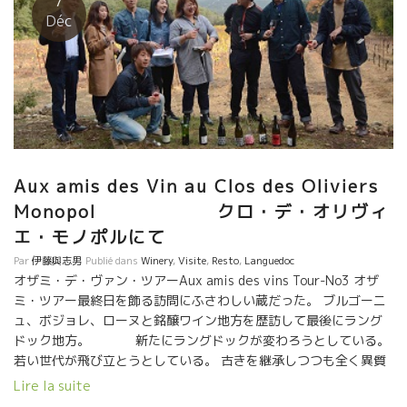
7
Déc
Aux amis des Vin au Clos des Oliviers
Monopol クロ・デ・オリヴィ
エ・モノポルにて
Par
伊藤與志男
Publié dans
Winery
,
Visite
,
Resto
,
Languedoc
オザミ・デ・ヴァン・ツアーAux amis des vins Tour-No3 オザ
ミ・ツアー最終日を飾る訪問にふさわしい蔵だった。 ブルゴーニ
ュ、ボジョレ、ローヌと銘醸ワイン地方を歴訪して最後にラング
ドック地方。 新たにラングドックが変わろうとしている。
若い世代が飛び立とうとしている。 古きを継承しつつも全く異質
のワインが生まれようとしている。 これは、造る方だけでなく、
Lire la suite
ワインを販売する方も同じように変化している。