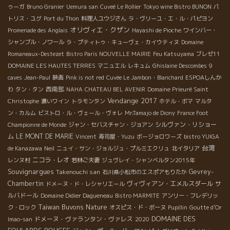
ゥーガ
Bruno Granier
Uemura san
Cuveé Le Rollier
Tokyo wine Bistro BUNON
パ
トリス・ユグ
Port du Thon
料理人ユウジさん
ラ・ヴリーユ・エ・ル・パピヨン
オリヴィエ・クザン
Promenade des Anglais
Hayashi de Pioche
ワインバー・
シャンブル・ノワール
ラ・プティトゥ・キューヴェ・カイウティヌ
Domaine
Romaneaux-Destezet
Bistro Paris NOUVELLE MAIRIE
Feu Katsuyama
ブレゼ11
DOMAINE LES HAUTES TERRES
マニュエル
レキュム
Ghislaine Descombes
9
caves
Jean-Paul
映画
Pink is not red
Cuvée Le Jambon・Blanchard
ESPOAしんか
西南部
わ
タン・タン
NAHA
CHATEAU BEL AVENIR
Domaine Prieuré Saint
Vendange 2017
Christophe
濃いワイン
トラモンタン
ホテル・ボマ
マルタ
ン・カルム
ビストロ・ル・ヴェール・ヴォレ
Mr.Tamajo de Diony
France Foot
シルヴァン・リショー
Championne de Monde
ジャン・セバスチャン・ジョアン
ム
LE MONT DE MARIE
Vincent
寿司屋・Yuzu
ボージョロワーズ
bistro YUIGA
台湾
de Kanazawa
Neil
ニュイ・サン・ジョルジュ・プルミエクリュ
北イタリア
ニコラ・レオ
レンヌ村
若林ご夫妻
ジュヴレイ・シャンベルタン2015年
Souvignargues
Takenouchi san
Gevrey-
石川県小松市のエスポアもりたか
Chambertin
ヴィヴィアン・エメルスダール
サ
ドメーヌ・ド・レシャリエール
ルバドール
Domaine Didier Dagueneau
Bistro MARMITE
アンリー・フレデリッ
Taiwan Buvons Nature
ク・ロック
オスピス・ド・ボーヌ
Pupillin
Goutte d’Or
DOMAINE DES
ドメーヌ・ヴァランタン・ヴァレス
Imao-san
2020