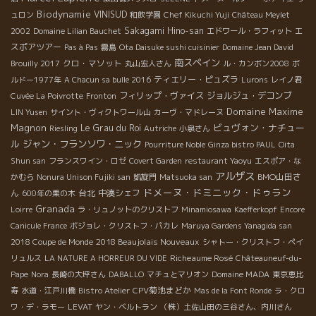
Biodynamie
VINISUD
ュロン
和飲学園
Chef Kikuchi Yuji
Château Meylet
Sakagami Hino-san
エ
2002
Domaine Lilian Bauchet
エドワール・ラフィット
スポアツアー
Pas à Pas
霧島
Ota Daisuke sushi cuisinier
Domaine Jean David
南スペイン
クロ・マソット
Brouilly 2017
丸山宏人さん
ル・カンボン2008
ボ
ティエリー・ピュズラ
ルドー1977年
A Chacun sa bulle 2016
Lurons
レイノ君
フィリップ・ヴァイス
ジョルジュ・デコンブ
Cuvée La Poivrotte
Fronton
Domaine Maxime
LIN Yusen
サイント・ヴィクトワール山
カーヴ・マドレーヌ
Magnon
ビュヴォン・ナチュー
Le Grau du Roi
Riesling
Autriche
小泉さん
ル
ジャン・フランソワ・ニック
Pourriture Noble
Ginza bistro PAUL
Oita
Shun san
フランスワイン・ロゼ
Covert Garden
restaurant Yaoyu
エスポア・な
アルザス
BMO山田さ
かむら
Nonura Unison Fujiki san
凱旋門
Matsuoka san
ドメーヌ・ドミニック・ドゥラン
ん
台北
中湊シェフ
600年の栗の木
Granada
Loirre
ラ・リュノットのクリストフ
Minamiosawa
Kaefferkopf
Encore
Canicule France
ボジョレ・クリストフ・パカレ
Maruya Gardens Yanagida san
2018 Beaujolais Nouveaux
2018 Coupe de Monde
シャトー・クリストフ・ペイ
Richeaume Rosé
リュルス
LA NATURE A HORREUR DU VIDE
Châteauneuf-du-
Pape
Nora
長崎の大坪さん
DABALLO
マチュとマリオン
Domaine MADA
東京恵比
CPV菊池まどか
寿
水道・江戸川橋
Bistro Atelier
Mas de la Font Ronde
ラ・クロ
ワ・デ・ラモー
LEVAT
ヤン・ベルトラン
（株）土佐山田の三谷さん、内川さん