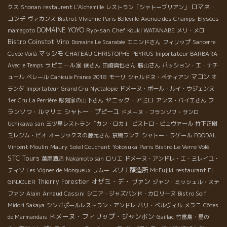
ロマネ・
クス
Shonan
restaurent L'Alchemille
レストラン「シャトーブリアン」
コンチ
ヴァカンス
Bistrot VIvienne
Paris Belleville
Avenue des Champs-Elysées
DOMAINE YOYO
Ryo-san
Chef Kouki WATANABE
mamagoto
メリ・メロ
Bistro Coinstot Vino
Domaine Le Scarabée
エニンドさん
フィリップ
Sancerre
マッシモ
Cuvée Voilà
CHATEAU CHRISTOPHE PEYRUS
Importateur BARBARA
ラピエール家
Avec le Temps
俊さん
田崎真也さん
勝山さん
パッション・エ・ナチ
マコン
ュール
ベレール
Canicule France 2018
モーリ
シャルドネ・ペティアン
オ
ランダ
Importateur
Grand Cru
Nyctalopie
ドメーヌ・ポール・ルイ・ウジェンヌ
ヤニック・アミロ
フ
1er Cru La Perrière
彫刻家の山下さん
アンヌ・パイエさん
ランソワ・ルマリエ
シャトー・プピーユ
ドメーヌ・フランソワ・サンロ
Uchikawa san
三ツ星レストラン「カン・ロカ」
ビストロ・ビュヴァール
竹下正樹
ミレジム・ビオ
オーリックスの藤元さん
京橋ランチ
シャトー・ラゲール
FOODAL
Vincent Moulin
Maury
Soleil Couchant
Yokosuka
Paris Bistro Le Verre Volé
STC Tours
萬屋酒店
Nakamoto san
ロリエ
ドメーヌ・アンドレ・エ・ミレイユ・
スリエ醸造所
ティソ
Les Vignes de Mongueux
リムー
Mr.Fujiki
restaurant EL
オザミ・デ・ヴァン
Thierry Forestier
GINJOLER
ジャン・ミッシェル・ステ
Alain
ファン
Arnaud Cassini
シニア・ジャズバンド・カロリーヌ
Bistro Soif
Midori Sakaya
シンガポールレストラン・アンドレ
パリ・ベルヴィル
メラニ
Côtes
ドメーヌ・フィリップ・ジャンボン
de Marmandais
Gaillac
竹富島・星の