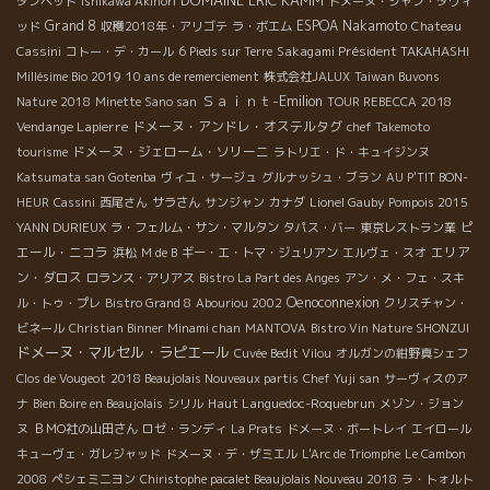
タンペット
Ishikawa Akinori
ドメーヌ・ジャン・ダヴィ
Grand 8
ESPOA Nakamoto
ッド
収穫2018年・アリゴテ
ラ・ボエム
Chateau
Sakagami Président TAKAHASHI
Cassini
コトー・デ・カール
6 Pieds sur Terre
Millésime Bio 2019
10 ans de remerciement
株式会社JALUX
Taiwan Buvons
Ｓａｉｎｔ-Emilion
2018
Nature 2018
Minette Sano san
TOUR REBECCA
Vendange Lapierre
ドメーヌ・アンドレ・オステルタグ
chef Takemoto
ドメーヌ・ジェローム・ソリーニ
tourisme
ラトリエ・ド・キュイジンヌ
Katsumata san Gotenba
ヴィユ・サージュ
グルナッシュ・ブラン
AU P'TIT BON-
HEUR
Cassini
西尾さん
サラさん
サンジャン
カナダ
Lionel Gauby
Pompois 2015
ピ
YANN DURIEUX
ラ・フェルム・サン・マルタン
タパス・バー
東京レストラン業
エール・ニコラ
エリア
浜松
M de B
ギー・エ・トマ・ジュリアン
エルヴェ・スオ
ン・ダロス
ロランス・アリアス
Bistro La Part des Anges
アン・メ・フェ・スキ
Oenoconnexion
ル・トゥ・プレ
Bistro Grand 8
Abouriou 2002
クリスチャン・
ビネール
Christian Binner
Minami chan
MANTOVA
Bistro Vin Nature SHONZUI
ドメーヌ・マルセル・ラピエール
Cuvée Bedit Vilou
オルガンの紺野真シェフ
Clos de Vougeot
2018 Beaujolais Nouveaux partis
Chef Yuji san
サーヴィスのア
Haut Languedoc-Roquebrun
ナ
Bien Boire en Beaujolais
シリル
メゾン・ジョン
ヌ
ＢＭО社の山田さん
ロゼ・ランディ
La Prats
ドメーヌ・ボートレイ
エイロール
キューヴェ・ガレジャッド
ドメーヌ・デ・ザミエル
L'Arc de Triomphe
Le Cambon
2008
ペシェミニヨン
Chiristophe pacalet Beaujolais Nouveau 2018
ラ・トォルト