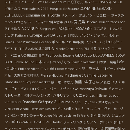
レイヨン
ルバレーズ lot 1417
Aventure
由紀子さん
ルノワール1989年
SILEX
DOMAINE GERARD
ボルドネス
Montcalmès 2011
Hospice de Beaune
SCHUELLER
Domaine de la Borde
ドメーヌ・ダミアン・ビュロー
ボーヌの
鹿児島
Jérôme Jouret
ケンタロウさん
ラ・ノティック経営者キャロル
tapas bar
AD VINUM
JACQUES LASSAIGNE
マドナ教会
Sengan-en
エスポア・しんかわ
Groupe ESPOA
アラン・シャペル
シェナ
Fujiwara
Laurent FELL
Notre-
Go san
Dame
Cuvee Printemps
ポムロル
2018年収穫・リショーム
ジョルジュ・
ルマリエ
ユキさんの50歳の誕生会
Nicole Carmarans
石川社長
エリック
ローラ
Paul Louis Eugene
GEORGES DESCOMBES
ン・バニョルの来日2018年
SLOW
Loïc
日本レストランびそう
FOOD
Salon Bio Top
Syivain Respaut
日本酒 菊姫
ROURE
小松屋
ジェラール・ゴビー
Philippe Alliet
ロット66
Médoc Grand Vin
Pierre Nicolas
Mathieu et Camille Lapierre
大阪 大近社の木村さん
後藤アキ子さん
Ishibashi san
Boqueria market
鏡 健二郎さん
文芸社
フリダ
キ
ESPOA Yorozuya
Sylvain
ューヴェ・ビストロロジ
キューヴェ・オゼ
ドメーヌ・
カトリーヌ・ベルナール
シ・ヌ・パルリオン・カリニャン
Les 4 éléments pour
Domaine Grégory Guillaume
Vin Nature
クリュ・ボジョレ
大江さん
Rita
Marseille
VINI VERI
Asami
Patis des Rosiers
カンパニェス
キューヴェ ル・ジ
ジュリア
ャンボン・ブランシャール
cuvée Marcel Lapierre
竹ちゃん
BIM
田中さん
ン・ギヨ
GRAND LARGUE
Paul Reder
リースリング
リリアン・ボッシュ
水口シ
ェフ
リショー
Coexistence
バルセロナの佐竹さん
愛知県渥美フーズ
石川亜樹則
ク