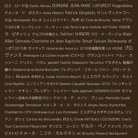
Kagoshima
DOMAINE JEAN-MARC LAFOREST
ロス・ロード社
Kyoto
Abriou
Patrick Desplats
サントヴィクトワー
ドメーヌ・ド・ボスラン
Alma Matert
九州
ル山
Seine
Normandie
セレネ
シュトロマイヤー
AC Cote de Brouilly
アブリ
ウ2002年
シークレット・パーティー
Ciel-Terre-Vigne-Homme
ARTISAN
1998年
Alain
ラ・ピオッシュ
Yakitori SHINORI
マルゴの中島さん
クロ・ド・ヴージョ
Allier
Domaine Charlotte et Jean Baptiste Sénat
Sylvain Richeaume
ポ
プロ
LA VIGNE
ンポワ2015年
ガイヤック
closerie des moussis
2018年皆既月食
ヴァンス
Allemagne
La Colline Inspirée
ビストロ・グランユイットゥ
アルノ・カ
ッシーニ
クリスト・パカレ
pacalet familly
Kobayashi Yasuhiro
アキ子さん
桜島の
噴火
Domaine de la Roche Buissière
フレデリック・コサール
ジャン・クロード
ラ
Beaune
ミュスカデ
ストー
中村さん
Suwa
Hoshino Resort
ルヴィアン・ガメイ
Cave Papilles
コンフィアンサ2016
Damien Coquelet Nouveau 2018
フレンチレス
トラン・ヤオユー
ブレンダン・トレイシー
Sake japonais GONINMUSUME
ボジョ
レワイン全体の大試飲会サロン
ドメーヌ・デ・メゾン・ブリュレ
Mathilde Soulié
Anjou
Dynamitage
Tentation
ドメーヌ・ド・ラ・ガランス
Reino
Ruchottes
Chambertin
CPV Ishikawa kun
Les Pyrenees
エスポアよろずやユキ子さん
リリ
アン・ボシェ
Corton les Bressandes
丹さん
Oriole ARTIGAS
COSTADORE
Event
マルク・ぺノ
Tour
Cachette Masa chef
オリビエ・コーエン
アメリカ
パリの
ドメーヌ・ニコラ・カルマラン
ビストロ
AC Brouilly
Pomerol
Restaurent