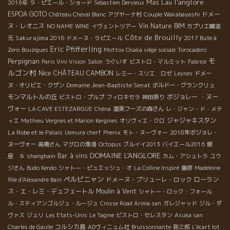
l'anglore
Mas Lau
2016年
ラ・ピエール・ショード
Sebastien Dervieux
ESPOA GOTO
ドメー
Château Cheval Blanc
アグヤーナ村
Couple Wakabayashi
ヌ・レオニス
Vin Nature BIM
NO NAME WINE
イヴェントツアー
カプリエ醸造
Côte de Brouilly
Sakurajima 2016
元
ドメーヌ・ラピエール
2017 Bulle à
Eric Pfifferling
Zero
Bouzigues
Mottox Osaka siège sociale
Torocadero
モ
Perpignan
Paris Vini Vision
Salon
うぐいす
ビストロ・マルミット
Fabrice
ルゴン村
Nice
CHÂTEAU CAMBON
レミー・スリエ ロゼ
Leynes
ドメー
Domaine Jean-Baptiste Senat
ヌ・オリビエ・クザン
ボルドー・グランクリュ
モンマルトルの丘
ボジョレー ・ヌー
ビストロ・プルプ
フィロキセラ
神田祭り
ヴォー
LA CAVE ESTEZARGUE
Chéna
渥美フーズの森さん
レ・ジャン・ド・メテ
ジャジャキスタン
ィエ
Mathieu Vergnes et Marion Kergines
オリヴィエ・クロ
La Robe et le Palais
Uemura cherf
Phenix
モト・ヌーヴォー
2018年ボジョレ・
ヌーヴォー
高橋さん
マグロの漁港
Octopus
ブルイイ2013
バイエール2016
銀
DOMAINE L'ANGLORE
Bar à vins
座 ６
shanghain
カム・アシュトラ
ユウ
ジさん
Budo Kendo
シャトー・ピュエッシュ・オ
La Colline Inspiré
藤原
Madeleine
ペルピニャン
ドメーヌ・プリューレ・ロック
ローラン
fille d'Alexandre Bain
ス・エ・レミ・デュフェートル
Moulin à Vent
シャトー・ロック・フォール
ル・スティアンゴルジュ・ルージュ
Crosse Road Arima san
ガレジャッド
ジル・ダ
ヴァス
ジュリ
Les Etats-Unis
Le Tagine
ビストロ・セレスタン
Asuka san
コルシカ島
Charles de Gaulle
ADヴィニュム社
Bruissonnante
弥三郎
L'écart lot