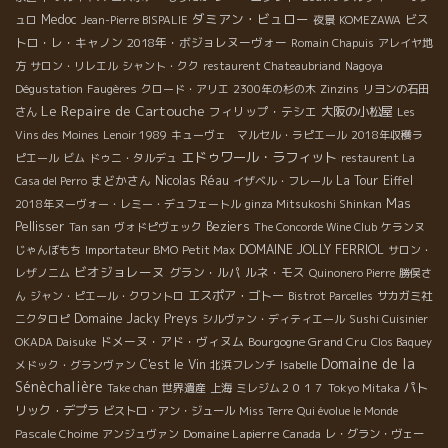
ダミアン・ビュロー
Medoc
ビス
ュロ
Jean-Pierre BISPALIE
夜景
KOMEZAWA
トロ・レ・キャノン
2018年・ボジョレヌーヴォー
Romain Chapuis
アレイヤ地
方
サロン・リレエル
シャント・クク
restaurent Chateaubriand
Nagoya
Dégustation
Faugères
クロード・アリエ
2300年の杉の木
Zinzins
リヨンの石田
Le Repaire de Cartouche
フィリップ・テシエ
大阪の小松屋
さん
Les
Vins des Moines
Lenoir 1989
キューヴェ マルセル・ラピエール
2018年収穫ラ
エドゥワール・ラフィット
ピエール
ビム
ドゥニ・タルデュ
restaurent La
まどかさん
Nicolas Réau
La Tour Eiffel
Casa del Perro
イザベル・フレール
Mas
2018年ヌーヴォー・レミー・デュフェートル
ginza Mitsukoshi Shinkan
Pellisser
Beziers
Tan san
ヴォドピヴェック
The Concorde Wine Club
ケランヌ
DOMAINE JOLLY FERRIOL
じゃんぼもち
Importateur BMO
Petit Max
サロン・
ビオジョレーヌ
グラン・ルパ
ルネ・モス
レザノニム
Quinonero Pierre
勝俣さ
エスポア・ゴトー
ん
ジャン・ピエール・クワントロ
Bistrot Parcelles
サカガミ社
Domaine Jacky Preys
ニクタロピ
シルヴァン・ディティエール
Sushi Cuisinier
ドメーヌ・アド・ヴィヌム
Bourgogne Grand Cru
OKADA Daisuke
Clos Baquey
Domaine de la
C'est le Vin
メドック・グランヴァン
北浜フレンチ
Isabelle
Sénèchalière
パト
Take chan
世界遺産
上海
ミレジム２０１７
Tokyo Mitaka
リック・デプラ
ビストロ・アン・ジュール
Miss Terre
Qui évolue le Monde
Domaine Lapierre
Pascale Choime
アンジュヴァン
Canada
レ・グラン・ヴェー