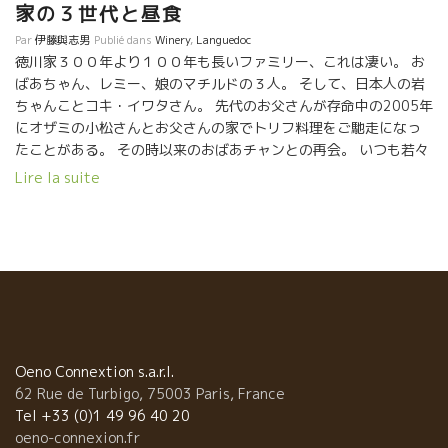
家の３世代と昼食
Par
伊藤與志男
Publié dans
Winery
,
Languedoc
徳川家３００年より１００年も長いファミリー、これは凄い。 お
ばあちゃん、レミー、娘のマチルドの３人。 そして、日本人の岩
ちゃんことコキ・イワタさん。 先代のお父さんが存命中の2005年
にオザミの小松さんとお父さんの家でトリフ料理をご馳走になっ
たことがある。 その時以来のおばあチャンとの再会。 いつも若々
しくて、美しい秘訣は？と聞くと、 『レミーのワインを毎日飲む
Lire la suite
ことよ。』 400年前からずっと自然栽培。エネルギーあります
よ。 温かいファミリーとの昼食、癒されます。 今日は岩ちゃんが
仕込んだワインも一緒に飲みました。 2005年に小松さんがスリエ
に来た時の写真を添付。
Oeno Connextion s.a.r.l.
62 Rue de Turbigo, 75003 Paris, France
Tel +33 (0)1 49 96 40 20
oeno-connexion.fr