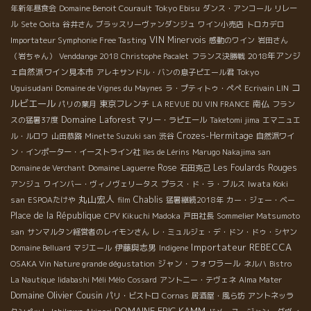
Tokyo Ebisu
年新年昼食会
Domaine Benoit Courault
ダンス・アンコール
リレー
ル
Sete
Ooita
谷井さん
ブラッスリーヴァンダンジュ
ワイン小売店
トロカデロ
VIN
Minervois
Importateur Symphonie Free Tasting
感動のワイン
岩田さん
2018年アンジ
（岩ちゃん）
Venddange 2018 Christophe Pacalet
フランス決勝戦
ェ自然派ワイン見本市
Tokyo
アレキサンドル・バンの息子ピエール君
コ
Uguisudani
Domaine de Vignes du Maynes
ラ・プティトゥ・ペペ
Ecrivain LIN
ルビエール
東京フレンチ
南仏
パリの葉月
LA REVUE DU VIN FRANCE
フラン
Domaine Laforest
スの猛暑37度
マリー・ラピエール
Taketomi jima
エマニュエ
Crozes-Hermitage
ル・ルロワ
山田恭路
Minette Suzuki san
渋谷
自然派ワイ
ン・インポーター・イーストライン社
îles de Lérins
Marugo Nakajima san
Rose
Les Foulards Rouges
Domaine de Verchant
Domaine Laguerre
石田克己
Iwata Koki
アンジュ
ワインバー・ヴィノヴェリータス
プラス・ド・ラ・ブルス
丸山宏人
san
Chablis
ESPOAたけや
film
猛暑継続2018年
カー・ジェー・ベー
Place de la République
CPV Kikuchi Madoka
戸田社長
Sommelier Matsumoto
san
サンマルタン経営者のレイモンさん
レ・ミュルジェ・デ・ドン・ドゥ・シヤン
Importateur REBECCA
伊藤與志男
Domaine Belluard
マジエール
Indigene
ジャン・フォワラール
OSAKA Vin Nature grande dégustation
ネルハ
Bistro
La Nautique
Iidabashi Méli Mélo
Cossard
アントニー・テヴェネ
Alma Mater
Domaine Olivier Cousin
パリ・ビストロ
Cornas
居酒屋・風ら坊
アントネッラ
DOMAINE ERIC KAMM