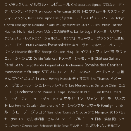
マルセル・ラピエ－ル
フ
グランクリュ
Château Lestignac
プロムナード・
トロワザムール
デ・ザングレ
ぺネデス
philosophie
Vendange 2018
ガヌヴァ
プ
ピノ・ノワール
ティ・マックス
la Cuisine Japonaise
ジャッキー・プレス
Tokyo
Chofu
Mariage de Nomura Takaki
Pouilly-Vinzelles 2013
Julien Derain
Patrice
La Tortuga
Hughes
Mr. Ishida à Lyon
ソムリエの日野さん
ドメーヌ・リリアン・
ボシェ
パリ・レストラン「ジョルジュ・サンク」
キューヴェ・プランタン
日酒販
Escarpolette
BMO Yamada
ツアー
ゴビー
キューヴェ・マルセル
ロペラ・デ・
イヴォ・フェレイラ
Poupille
ラファ
ヴァン
Mélanie
恵比寿店
Bodega Cauzon
エル・シャンピエ
Daikin
Valençay
ドメーヌ・シャモナール
Château Gaillard
René Jean
Tokyo Kanda Dégustation Richeaume
Domaine des Capriers
Groupe STC
Madmoiselle M
オレリアン・プチ
Fukuoka
コンセプション・加藤
プイイヒュメ
ドメー
France
ディオニ社
さん
Hennig Hoesch
the Thames
ヌ・ジェラール・シュレール
ニュ
レベッカ
Les Murgers des Dents de Chien
ーヨーク
coinstot vino
YUZU
Mauvais Temps
Domaine de l'Ecu
Lilian BOSCH
マラガ
サン・ジャン・ド・ラ・ジネス
クロ・デ・ヴィーニュー・デュ・メイヌ
Pouilly-Fumé
ト
Izu
Henind
Catalan
Uemura chef
ラ・シャンブル・ノワール
ル・クロ・デ・グリヨン
Washoku
Tours de Groupe STC
Margaux 2016
バル
セロナのユウコさん
柳沼憲一さん
ムロン・ド・ブルゴーニュ
日本・浜松
岡田シェ
フ
L'Avenir Ozono san
Echappée Belle Rose
マルティーヌ
ポルトガル
モルゴン