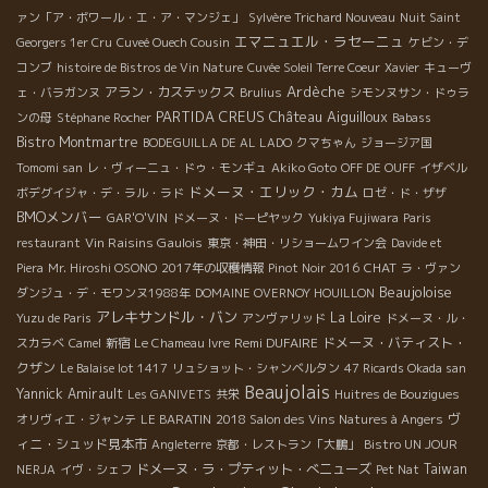
ァン「ア・ボワール・エ・ア・マンジェ」
Sylvère Trichard Nouveau
Nuit Saint
エマニュエル・ラセーニュ
Georgers 1er Cru
Cuveé Ouech Cousin
ケビン・デ
コンブ
histoire de Bistros de Vin Nature
Cuvée Soleil Terre Coeur
Xavier
キューヴ
Ardèche
アラン・カステックス
ェ・バラガンヌ
Brulius
シモンヌサン・ドゥラ
PARTIDA CREUS
Château Aiguilloux
ンの母
Stéphane Rocher
Babass
Bistro Montmartre
BODEGUILLA DE AL LADO
クマちゃん
ジョージア国
Tomomi san
レ・ヴィーニュ・ドゥ・モンギュ
Akiko Goto
OFF DE OUFF
イザベル
ドメーヌ・エリック・カム
ボデグイジャ・デ・ラル・ラド
ロゼ・ド・ザザ
BMOメンバー
GAR'O'VIN
ドメーヌ・ドーピヤック
Yukiya Fujiwara
Paris
Vin Raisins Gaulois
restaurant
東京・神田・リショームワイン会
Davide et
CHAT
Piera
Mr. Hiroshi OSONO
2017年の収穫情報
Pinot Noir 2016
ラ・ヴァン
Beaujoloise
ダンジュ・デ・モワンヌ1988年
DOMAINE OVERNOY HOUILLON
アレキサンドル・バン
La Loire
Yuzu de Paris
アンヴァリッド
ドメーヌ・ル・
Remi DUFAIRE
ドメーヌ・バティスト・
スカラベ
Camel
新宿
Le Chameau Ivre
クザン
Le Balaise lot 1417
リュショット・シャンベルタン
47 Ricards Okada san
Beaujolais
Yannick Amirault
Les GANIVETS
共栄
Huitres de Bouzigues
ヴ
オリヴィエ・ジャンテ
LE BARATIN
2018 Salon des Vins Natures à Angers
ィニ・シュッド見本市
Angleterre
京都・レストラン「大鵬」
Bistro UN JOUR
ドメーヌ・ラ・プティット・べニューズ
Taiwan
NERJA
イヴ・シェフ
Pet Nat