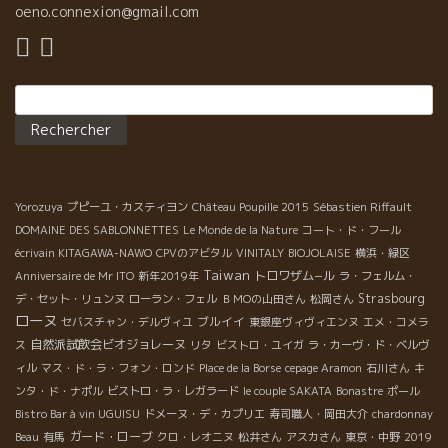
oeno.connexion@gmail.com
Rechercher :
Yorozuya
プピーユ・カスティヨン
Château Poupille 2015
Sébastien Riffault
DOMAINE DES SABLONNETTES
Le Monde de la Nature
コート・ド・フール
écrivain KITAGAWA-NAWO
CPVのアビタル
VINITALY
BIOJOLAISE
横浜・緑区
Taiwan
トロワザム−ル
Anniversaire de Mr ITO
新年2019年
ラ・フェルム・
Strasbourg
デ・セット・リュンヌ
ローラン・フェル
ＢＭОの山田さん
松岡さん
ローヌ
ブルイイ
セバスチャン・デルヴィユ
東銀座ヴィヴィエンヌ
エメ・コメラ
自然派試飲会ビオジョレーヌ
ス
リタ
ビストロ・ユイガ
ラ・カーヴ・ド・ベルヴ
ィル
マス・ド・ラ・フォン・ロンド
Place de la Borse
cepage Aramon
石川さん
キ
ンタ・ド・ナポル
ビストロ・ラ・レガラード
le couple SAKATA
Bonastre
ポール
Bistro Bar à vin UGUISU
ドメーヌ・デ・カプリエ
寿司職人・岡田大介
chardonnay
ガード・ローブ
Beau
有馬
クロ・レオニヌ
松井さん
アスカさん
東京・中野
2019