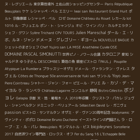
ヌ・レグリエール
東京築地場外
土佐山田ショッピングセンター
Paris République
Beaujplais
ケケ
レシャッペ・ベル
エミリー
Iwai san
Restaurant Grand Huit
ポ
ルト
宗像康雄
レシャッペ・ベル ロゼ
Domaine Château du Rouet
レカール lot
1016
ル・ブリュエル
ポン・ト・シャンジュ
オビ・ワイン
パリ・カルチエラタン
Julien Mareschal
ダール・エ・リ
シェフ・グワン
Sylère Trichard
CPV TOURS
ドメーヌ・グレゴリー・ギヨーム
ボ、ルネ・ジャン
NOUVELLE BAGUE
カ
シェットのまさシェフ
Chef Yujiro san
LA MISE
Anathème
Cuvée OSE
DOMAINE PASCAL SIMONUTTI
カタロニア
世界ピノ・ノワール会議
愛知
シ
DESCOMBES
ャルドネ
ゆう子さん
築地の魚
銀座ビストロ「PAUL」
Poupille
タ
La Rumbera
Atypique
ブラッスリーオザミ
ドメール・ヴァランタン・ヴァレス
ヴェル
Yoyo
Côtes de Thongue
50e anniversaire de Yuki san
サントル
Jean-
ル・カゾ・デ・マ
Piere Cointreau
シャトー・ジャン・フォー
ピエール・アリエ
ボジ
イヨル
ラ・ランベラ
静岡
Château Lagairre
コンコルド
Bistro Célestin
ョレ
Galapia
京都
天・地・葡萄木・人
2018年収穫・クリストフ・パカレ
ジュヴ
レ・シャンべルタン
ドミニック・べリュアール
Sébastien David
レ・ガニヴェ
passion
ビストロ・サンマルタン
オザミ・デ・ヴァン20周年記念
biodynamic
ア
ラ・ロ
ヴァンティ・ポポロ
Domaine Bruno Duchene
イーストラインの門脇さん
biojoleynes
ーブ・エ・ル・パレ
Beeaujolais
モンマルトル・ビス
Sorcellerie
2017
自然派ワイン専門店・ロックス・オフ
Fer du Sang 16
L'Echappée Belle