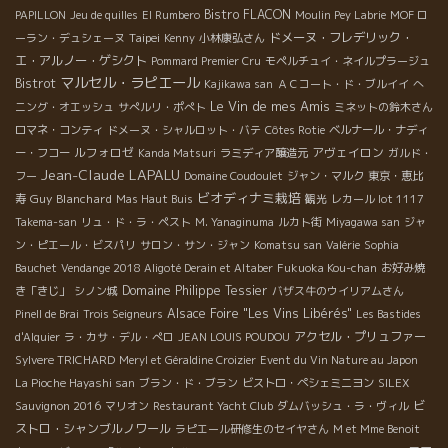
Bistro FLACON
PAPILLON
Jeu de quilles
El Rumbero
Moulin Pey Labrie
MOF ロ
Taipei
ドメーヌ・フレデリック・
ーラン・デュシェーヌ
Kenny
小林康弘さん
エ・アルノー・ゲシクト
Pommard Premier Cru
モペルチュイ・ネイルプラージュ
マルセル・ラピエール
Bistrot
Kajikawa san
ＡＣコート・ド・ブルイイ
へ
Le Vin de mes Amis
ニング・オエッシュ
サぺルリ・ポぺト
ミネットの鈴木さん
ロマネ・コンティ
ドメーヌ・シャルロット・バテ
Côtes Rotie
ベルナール・ナディ
ルフォロゼ
アヴェイロン
ー・フコー
Kanda Matsuri
ラミディア醸造元
ガルド・
Jean-Claude LAPALU
フー
Domaine Coudoulet
ジャン・マルク
東京・恵比
ビオディナミ栽培
Guy Blanchard
寿
Mas Haut Buis
観光
レカール lot 1117
Takema-san
リュ・ド・ラ・ペスト
M. Yanaginuma
ルカト街
Miyagawa san
ジャ
ン・ピエール・ビスパリ
サロン・サン・ジャン
Komatsu san
Valérie
Sophia
Bauchet
Vendange 2018 Aligoté Derain et Altaber
Fukuoka Kou-chan
お好み焼
Domaine Philippe Tessier
き「きじ」
シノン城
バザス牛のウイリアムさん
Alsace Foire "Les Vins Libérés"
Pinell de Brai
Trois Seigneurs
Les Bastides
アクセル・プリュファー
d'Alquier
ラ・カサ・デル・ぺロ
JEAN LOUIS POUDOU
Sylvere TRICHARD
Meryl et Géraldine Croizier
Event du Vin Nature au Japon
La Pioche Hayashi san
ブラン・ド・ブラン
ビストロ・ペシェミニヨン
SILEX
ビ
Sauvignon 2016
マリオン
Restaurant Yacht Club
ダムバッシュ・ラ・ヴィル
ストロ・シャンブルノワール
ラピエール研修生のセイヤさん
M et Mme Benoit