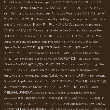
フィリッ
ル
Le Clos des Treilles
Tadokoro patron
ブラインドテースティング
プ・アリエ
ボジョレーヌーボー
Bistro SHUN
竹間さん
クロ・デ・ゾリヴィエ
Yann Bertrand
Kyushu
aux Amis des Vins Tours
Isojiro
マクシマス
vin WA
ボジョロワーズ
オリオル
Maupertuis Neyrou-Plage
L'Echappee belle
シルーブル
ドメーヌ・デュ・ポッシブル
DOMAINE BAPTISTE
米沢
ダヴィデ、ピエラ
Rémi
COUSIN
Maruyama Hiroto
イクザヴィエ
Jérôme Guichard
Boourgogne
DUFAITRE
レ・バスティード・ダルキエ
シルベール・トリシャールのヌーヴォー
Domaine Emmanuel Giboulot
Toda President
イタリアのシシリア島
Sumoll
ニース
Guillaume
cépage
アラモン品種
コスタドール・フォアン
ルフォーロゼ
キ
ューヴェ・カミーユ
Brendan Tracy
BEAUJ'ALL'WINS
Domaine Chambertin
マ
RECREATION
ス・ロー2013年
Bistro Passion et Nature
Ten
LES GAMAYS
Kato san
Millésime Bio 2018
長ユキ子さん
アルプ・マリティム
パリ・一区
バー
ベキュー・ソワレ
Fujimama san
VINEXPO
Vincent Garreta
Kanagawa ken
Catalunya
Fujisawa shi
la Porte de Bourgogne
モトクッス大阪本社
Bonne Peche
マーク・ペノ
宮
DomainePhilippeTessier
Iode
フランス・ツアー
大鵬
レストラン
本
Président Nomura Unison
サンドリーヌ
プリューレ・ロック
Europe
PHILIPPE JAMBON
Jean-Dominique CASSINI
Dambach-La-Ville
Benoit
Sakura
Kanazawa
東京・築地場外
アぺロ
星野リゾート社
サン・ペレー
桜見
ア
クセル・プリュフール
コトー・デュ・レイヨン
Saint Aubin 1er Cru
シェフ鈴木洋
Marcel Lapierre
治
飯田橋メリメロ
SELENE
ドメーヌ・ルノー・ボアイエ
リ