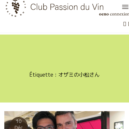
Skip
to
content
Étiquette :
オザミの小松さん
10
Déc