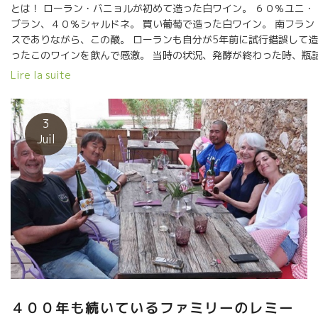
とは！ ローラン・バニョルが初めて造った白ワイン。 ６０％ユニ・
ブラン、４０％シャルドネ。 買い葡萄で造った白ワイン。 南フラン
スでありながら、この酸。 ローランも自分が5年前に試行錯誤して造
ったこのワインを飲んで感激。 当時の状況、発酵が終わった時、瓶
した時のことを思い出して、こんな風に熟成したことに 驚いていた
Lire la suite
ローラン曰く、物凄く勉強になったようです。 今後の白ワイン醸造
役に立つヒントを、得たようです。 ★オザミの底力！★ ローランを
見るなり小松さんは倉庫に入っていた。 そして、しばらくすると、
3
度、温度もピッタリと冷えたこのワインが、さらりとサーヴィスさ
Juil
た。 やっぱりオザミは凄い！！ オザミの小松さんのオスピタリティ
ーの凄さは天下一品。 本当に有難うございました。
４００年も続いているファミリーのレミー