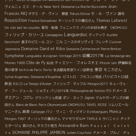
New York
Jean-
ヴェルニュ
ミス・テール
Domaine La Roche Buissière
Francois NIQ
Tokyo Ginza
セ・ル・ヴァン
オザミ・デ・ヴァン 銀座
調布
Roussillon
Thomas Laforest
France Gonzalvez
オーリックスの橋元さん
On s'en bat les couilles
寿司・刺身
フェニックス
パリのお好み焼き OKOMUSU
Languedoc
フィリップ・カリーユ
Campagnes
ディアック
Aurélie
Geschickt
息子のピエール
ユン・ニル
ニースのオリヴィエ
フレンチ
Cuiisne
Domaine Dard et Ribo
Japonaise
Domaine Catherine et Pierre Breton
Symphonie
収穫2017年
Languedoc Assignan
Vintage 2015
La Vendange des
Côte de Py
ティエリー・フォレスチエ
Moines 1988
仙台
Mizuki san
伊藤與志
東京
モニカさん
男の哲学
bistro de Paris
Porto
名古屋自然派ワイン試飲会
パリビストロ試
Sylvie Augereau
Domaine d'Aupilhac
ビストロ・フラコン2号店
飲会
R2L'O
Le Temps d'Aimer
フィリップ・マッフル
Morgon2017
キューヴェ・
ドメーヌ・
デ・フー
ジュール・ショヴェ
パリ2019年
Philosophie de Yoshio ITO
ダミアン・コクレ
Japon
グランクリュ街道
ポン・ヌッフ
マルヤガーデンズの柳
田さん
Blanc de Blanc
Paris Okonomiyaki OKOMUSU
TAVEL ROSE
ソムリエール・
麻美
Monica
ケニーさん
Callipyge
パリ・ヴィニ・ヴィジオン
Estézargues
Morgon 1997
オーリックの藤元さん
マドモワゼルＭ
TRIPLE A
サバニャン
ディナ
Alexandre Bain
ミタージュ
宮川さん
タラゴナ地方
Ｐａｓｃａｌ Ｃｏｌｅｔ
DOMAINE PHILIPPE JAMBON
ｔｅ
Julien Courtois
ドメーヌ・ブルノ・デュ