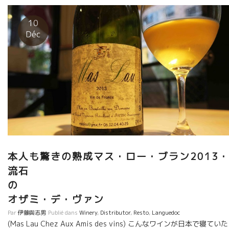
10
Déc
本人も驚きの熟成マス・ロー・ブラン2013
流石
オザミ・デ・ヴァン
Par
伊藤與志男
Publié dans
Winery
,
Distributor
,
Resto
,
Languedoc
(Mas Lau Chez Aux Amis des vins) こんなワインが日本で寝ていた