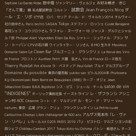
地中海
お好み焼き・きじ
Septime
Le Garde Robe
ジャンマリー・ヴェルジェ
試飲会
Jean François Nicq
ダ
「さんて寛」
鍋
名古屋試飲会
コルトン・
ール・エ・リボ
ピザ店 ロバ・セリア
テール・ド・ヴォルカン2014
オルヴォー
Tokyo
社の田中さん
Paris bistro SAGAN
ステファン・ロッシェ
Cuvée Baragane
ラフォレ・ヌーヴォー18
寿司シェフ・ユウジロウさん
ジャンヌ・ダルクとシャル
サ
ル７世
Philippe Aliet
Vignobles Elian Da Ros
シャトー・シュヴァル・ブラン
ン・トーバン
CPVの石川君
ワインライター・リンさん
ＢＭО
生カキ
Maximus
Le Clown Bar
ブルゴーニュ・グランクリュ
Domaine Sabre
La Revue des Vins
de France
フロントン
Aurélien Petit
大園 弘さん
Vin de France
ローヌ地方
Thierry Puzelat
Pot d'Anne
ラ・ベスティア
Paul Gillet
ブルイ
マルゴグループ
Domaine du possible
東京の屋形船
yukiko san
ピトル2004年
Phylloxera
Bien Boire en Beaujolais (BBB)
Kiji Okonomiyaki
カーブ・オジェ
Jean
salon de vin
Sébastion Gioan
B.B.B. Bojoloise
シス・ピエ・シュール・テール
''INDIGENES''
レ・ザフランシ
イーストライン
アシニ
オーリック濱田社長
ャン村
AOC
ル・モン・ド・マリー
Cézanne
コート・ド・マルマンデ
Vins
natures
東京・広尾
グラン・クリュ・フランクシュタイン
La Petite cuvée
アルザス見本市「レ・ヴァ
Cailloutine
Champs Libre
châtaignier de 600 ans
ン・リベレ」
レカール lot 0205
PARIS 2019
パリ・ビストロ・マルゴ
リヨンの石
田シェフ
Château Cambon 2017
Tokyo Koto-ku Oshima
バトン・板垣さん
オース
ル・クロ・デ・ジャール
トリア
Tokyo Setagaya-ku Nakamoto san
LEONIS
オ