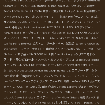
FOULARDS ROUGES
ジャン・ポール・ドーマン
ピノ
グリオット
Frédérique
Cossard
オーリック社
Dégustation Philippe Pacalet
ボージョロワーズ試飲会
Domaine de la lunotte
渡辺幸樹シェ
76VIN
東京・江東区大島
Pouilly-Fuissé
フ
vin Venskab
フランス対ウルグアイ：２：１
北川ナヲ著「テロワール」文芸社
カンヌのレランス島
ワインバー・ア・ボワール・エ・ア・マンジェ
ブリュノ・シュ
JAJAKISTAN
レール
小島さん
Rosé Lundi
sylvain DITTIERES
ディジョン
Narbonne
ラ・グランド・モット
レ
Nomura Takaki
Paul
レフェルヴェソンス
vin nature
ストラン「ル・ヴェール・ヴォレ」
Rebecca
カルボ・キュルトゥ
ビストロ・ポール・ベール試飲会
son fils Pierre
Boldness
Sancerre Kawamura
中山良則さん
san
namida
エスポア・ ナカモト
2017年ボジョレ・ヌーヴォー
son
ドメー
女子会
fils Marius
AMMERSCHEWIHR
肉
Clos léonine
ボッケリア市場
ヌ・ド・ラングロール
ドメーヌ・ミレンヌ・ブリュ
La Rose Qui Touche
ロゼ・ぺタール
DOMAINE STEPHANIE ET VINCENT DEBOUTBERTIN
リショー
クロズリー・デ・ムシ
ム 白ワイン
Juste Ciel
London The Laughing Heart
domaine de l'anglore
ドメーヌ・フィリップ・デルメ
シェフ フレデリック
Les Maù
アントニー・テヴネ
ヴァランティーア畑
宮崎
Hirofumi SHOJI さんご夫
montagne Sainte Victoire
妻
VINI CIRCUS
Marie Lapierre
ジュラ・サヴォワ
ミッシェル・グリザール
ラ・プラッツ
フレンチバーベキュー
L'Ecume
モン・ブリ
エスポア・ツアー
ュリウス
Cuvée Bistrologie
Michel Grisard
葡萄ジュース
石
バルセロナ
ルクレアシオン
川アキノリ
Pitrou 2004
ワインバー店長のアレッ