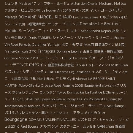
シェンヌ
Metisse 17
レ・フラー・ルージュ
Attention Chenin Méchant
Mottox
マス・ロー
シャブリ
アルボワ・ピュピラン村
Le Nouvel An 2019
東京・文京
Malaga
DOMAINE MARCEL RICHAUD
Le Chameua Ivre
モルゴン1997年ビ
Domaine Le Bout du
ンテージ
九州・福岡試飲会・セミナー
ピエモンテ
Monde
シャンパーニュ・ド・スーザ
Grand Repas
レオニ
Sena
北欧
・ G
シャンパーン・ジャック・ラセーニュ
ジュラの鏡さん
Denis TARDIEU
France
ボワ・モワセ
Vin Rosé
Penedès
Cuisinier Yuji san
見本市
自然派ワイン見本市
Tarragona
Domaine Léonis
France Canicule 37℃
山登り
農業家・福岡正信氏
ドメーヌ・ジョルジ
Coupe de Monde 2018
コート・デュ・ローヌ
Le Layon
ュ・デコンブ
ロゼワイン
豊通食料株式会社
タンキエット・ママン
Lac de Suwa
パスカル・シモニュッティ
Paris bistros Dégustations
インポーター「サンフォ
マシモ
ニー」試飲会2017年
Mont Blanc
Cyril Alonso
LA FERME SAINT
MARTIN
Tokyo Ota-ku
Crosse Road
Poupille 2008
Baune Kentaro-san
47 リカ
ーズ
ボジョレフェアー
ヴァンサン
Tokyo Bunkyo ku
La Font de L'Olivier
ルージ
ュ・ゴルジュ
2020 beaujolais nouveaux
Diony
Le Clos Rougeard Le Bourg 96
vendange
シャンパーニュ・ジャック・ラセーニュ
TosaYamada Mitani san
2019
アラン
Axel Prϋfer
パリレストラン・奏で
フィロソフィー
Bourgogne
DOMAINE VALENTIN VALLES
ビストロ
ア・シャッカン・サ・ビ
ナルボンヌ
GAN chan
ュル2016
Paul Bocuse
ステファニー・ルッセル
銘酒祭