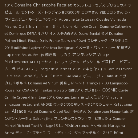
Domaine Christophe Pacalet
ラ
1016
カメル
レミ・セデス
ブリュリウス
ピエール
モンドゥーズ・トラディション2003年
ヨシキさん
岡田ヒロシさん
ラ・
ヴィエルジュ・ルージュ
76ヴァン
Auvergne
Le Batossay
Clos des Vignes du
Maynes
Ｃａｔｈｅｒｉｎｅ Ｂｒｅｔｏｎ
Konno de Organ
Domaine Catherine
et Dominique DERAIN
パリ14区
大分の俊さん
Douro
Sendai
金沢
Domaine
Potron Minet
Pineau Denis
France Tours
chef Xavi
フレデリック・プルタリエ
ドメーヌ・パット・ルー
加藤さん
2018 millésime Lapierre
Chateau Restignac
アンダルシア
Lapierre
焼き鳥・しのり
Village
Fou du Beaujo
Montpeyroux
ビストロ・ビアン
ALLIQ
イヤン・ド・リュ
ヴァン・ピックール
カーラ
ビストロノミ
Energie de la Terre et le Ciel
カキと白ワイン
Jacques Février
イヴ・
La Mise au Verre
パルク
A L’HOMME SAUVAGE
ポール・ジレ
Thibaut
カムドボルド
美味しい～～！
Domaine Ad Vinum
François RIBO
Languedoc-
COSMIC
Roussillon
OSAKA Shinsaibashi bistro
収穫2016
ボジョレ・
Cuvée
コスミック
Camille
Crozes-Hermitage 2016
Georges Lemarié
Vin Jaune
singapour restaurant ANDRE
ヴァランスの星レストラン”カシェット
Katsuyama
Alsace
san
Marcel
Domaine Clusel Roch
小松さん
Domaine Jean Maupertuis
ポ
Sakurajima
ンポン・ルージュ
フレンチレストラン・ラ・ピヨッシュ
Domaien
La Méditerranée
Marcel Richaud
Tavel Vintage 15
Mr. Hiroto Maruyama
Rémi
Arima
ディーヴ・ブテイユ
フー・デュ・ボージョ
マッチルド・スリエ