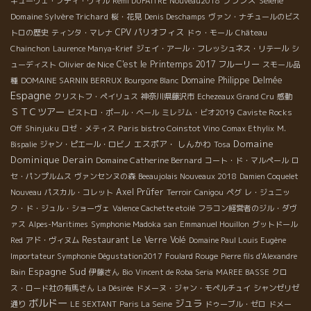
フランス
Séléné
キューヴェ・ブディ・ヴィル
Rémi DUFAITRE Nouveau2018
Domaine Sylvère Trichard
桜・花見
Denis Deschamps
ヴァン・ナチュールのビス
CPV パリオフィス
トロの歴史
ティンタ・マレナ
ドゥ・モール
Château
Chainchon
Laurence Manya-Krief
ジェイ・アール・フレッシュネス・リテール
シ
Olivier de Nice
C'est le Printemps 2017
フルーリー
ューディスト
スモール品
Domaine Philippe Delmée
種
DOMAINE SARNIN BERRUX
Bourgone Blanc
Espagne
クリストフ・ペイリュス
神奈川県藤沢市
Echezeaux Grand Cru
感動
ＳＴＣツアー
ビストロ・ポール・ベール
ミレジム・ビオ2019
Caviste Rocks
Paris bistro Coinstot Vino
Off
Shinjuku
ロゼ・メティス
Comax Ethylix
M.
Domaine
エスポア・ しんかわ
Bispalie
ジャン・ピエール・ロビノ
Tosa
Dominique Derain
Domaine Catherine Bernard
コート・ド・マルペール
ロ
セ・パンプルムス
ヴァンセンヌの森
Beeaujolais Nouveaux 2018
Damien Coquelet
Axel Prüfer
Nouveau
パスカル・コレット
Terroir
Canigou
ペグ
レ・ジュニッ
ク・ド・ジュル・ショーヴェ
Valence Cachette etoilé
フラコン経営者のジル・ダヴ
ァス
Alpes-Maritimes
Symphonie Madoka san
Emmanuel Houillon
グットドール
Restaurant Le Verre Volé
Red
アド・ヴィヌム
Domaine Paul Louis Eugène
Importateur Symphonie Dégustation2017
Foulard Rouge
Pierre fils d'Alexandre
Espagne Sud
Bain
伊藤さん
Bio
Vincent de Roba Seria
MAREE BASSE
クロ
ス・ロード社の有馬さん
La Désirée
ドメーヌ・ジャン・モペルチュイ
シャンゼリゼ
ボルドー
ジュラ
通り
LE SEXTANT
Paris La Seine
ドゥーブル・ゼロ
ドメー