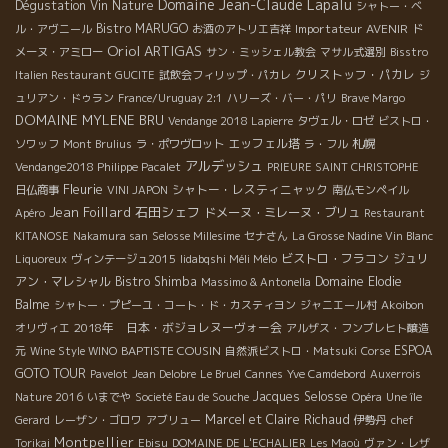
Domaine Jean-Claude Lapalu
Dégustation Vin Nature
シャトー・ベ
Bistro MARUGO
Importateur AVENIR
ル・アヴニール
お酒のアトリエ吉祥
ド
Oriol ARTIGAS
メーヌ・アミロー
サン・ミッシェル教会
マサル式選別
Bisstro
クリストッフ・パカレ
Italien Restaurant GUCITE
試飲会フィリップ・パカレ
ジ
ュリアン・ドゥラン
France/Uruguay 2:1
ハリーズ・バー・パリ
Brave Margo
DOMAINE MYLENE BRU
Vendange 2018 Lapierre
タヴェル・ロゼ
ビストロ・
エッフェル塔
札幌
ソワッフ
Mont Brulius
ラ・ポワヴロット
ラ・フル
アルデッシュ
Vendange2018 Philippe Pacalet
PRIEURE SAINT CHRISTOPHE
Fleurie
シャトー・レスティニャック
日仏商事
VINI JAPON
南仏モンペイル
Jean Foillard
石田シェフ
ドメーヌ・ミレーヌ・ブリュ
Apéro
Restaurant
KITANOSE
Nakamura san
Selosse Millesime
セナさん
La Grosse Nadine Vin Blanc
ビストロ・フラコン
ジュリ
Liquoreux
ヴィンテージュ2015
Iidabqshi Méli Mélo
アン・マレシャル
Bistro Shimba
Domaine Elodie
Massimo & Antonella
Balme
シャトー・プピーユ・コート・ド・カスティヨン
ジャニエール村
Akoibon
2018年 日本・ボジョレヌーヴォー会
オリヴィエ
アルザス・フンブレヒト醸造
BAPTISTE COUSIN
ESPOA
元
Wine Style WINO
自然派ビストロ・Matsuki
Corse
GOTO TOUR
Pavelot
Jean Delobre
Le Bruel
Cannes
Yve Camdebord
Auxerrois
Jacques Selosse
Nature 2016
いまでや
Societé Eau de Souche
Opéra
Une île
Marcel et Claire Richaud
Gerard
レーザン・ゴロワ
アブリュー
伊勢丹
chef
Montpellier
Torikai
Ebisu
DOMAINE DE L'ECHALIER
Les Maoù
ヴァン・レザ