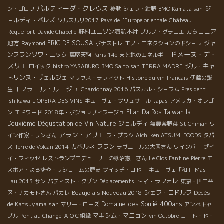
パルティーダ・クレウス
ジ
ン・ゴロワ
移動
シェフ・紺野
BMO Kamata san
ョルディ・ペレズ
ソルスルリ2017
Pays de l'Europe orientale
Château
野村ユニソン諏訪本社
カタロニア
Roquefort
Davide Chapelle
ブルノ・グラニエ
地方
ERIC DE SOUSA
ジャ
Raymond
ボナストレ
エノ・コネクションのキショウ
ドメーヌ・デ・
ンフランソワ・ニック
萬屋天狗
Paris 14e
天と地のエネルギー
スリエ
ジル・キャ
ロイック
bistro YASABURO
BMO Saito san
TERRA MADRE
トリンヌ・ヴェルジェ
マリウス・ラフィット
Histoire du vin francais
伊藤の誕
フラール・ルージュ
生日
Chardonnay 2016
パスカル・ショワム
President
Ishikawa
L'OPERA DES VINS
キューヴェ・プリュサール
tapas
アメリカ・オレゴ
Elian Da Ros
Taiwan la
ン
エドワード
2018年・ボジョレヴィラージュ
Deuxième Dégustation de Vin Nature
ジョルディ
無農薬野菜
St Chinian
ワ
アラン・アリエ
イン作家・リンさん
ラ・プラツ
Aichi ken ATSUMI FOODS
タパ
カベルネ フラン
ス
Terre de Volcan 2014
ラヴニールの大園さん
ワインバー
プイ
イ・フィッセ
レストランプロデューサーの柳沼憲一さん
Le Clos Fantine
Pierre
エ
スポア・よろずや・リショームの歴史
プイッチ・ロドー
キューヴェ「和」
Mas
トマ・ラフォレ
Lau 2013
サン
バティスト・クザン
Déplacements
東京・世田谷
Beaujolais Nouveau 2018
シェフ・ロドルフ
Décès
区・ナカモトさん
パカレ
Domaine des Soulié 400ans
de Katsuyama san
マリー・ローズ
アンペキャ
マキシム・マニョン
ブル
Pont au Change
ＡＯＣ組織
vin Octobre
コート・ド・