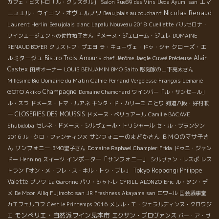
エマ
カフェ・ビストロ「ル・クリスタル」
Salon Rue89 des Vins
Ueda Ayumi san
Nicolas Renaud
ニュエル・ウイヨン・オヴェルノワ
Beaujolais au couchant
Laurent Herlin
Beaujolais blanc
Lapalu Nouveau 2018
Cueillette
バルセロナ・
ワインエージェントの佐竹裕子さん
ドメーヌ・ジェローム・ジュレ
DOMAINE
クローズ・エ
RENAUD BOYER
クリストフ・プエヨ
ラ・キューヴェ・ドゥ・シャ
ルミタージュ
Bistro Trois Amours
Alain
chef Jérôme Jaegle
Cuveé Précieuse
Castex
田所オーナー
LOUIS BENJAMIN
BMO Saito
彫刻家の山下亮太さん
Domaine du Matin Calme
Millésime Bio
Pernand Vergelesse
François Lemarié
Champagne
GOTO Akiko
Domaine Chamonard
ワインバー「ル・サンセール」
ル・スラ
ドメーヌ・トマ・ルアネ
キンタ・ド・カリーユ
ことり
剣道八段・好村兼
CLOSERIES DES MOUSSIS
一
ドメーヌ・ベリュアール
Camille BACAVE
Shubidoba
セレネ・ドメーヌ・シルヴェール・トリシャール
セ・ル・プランタン
サンフォニーのまどかさん
ＢＭＯのマサ子さ
2016
ル・クロ・ファンティンヌ
ん
サンフォニー
BMO聖子さん
Domaine Raphael Champier
Frida
ドゥニ・ジャン
インポーター「サンフォニー」
ドー
Henning
スイーツ
シルヴァン・レスポ
レス
Tokyo Roppongi
Philippe
トラン「オン・メ・フレ・ス・キル・トゥ・プレ」
Valette
ブノワ
La Garonne
パリ・シャトレ
CYRILL ALONZO
Eric
ル・タン・デ
メ
De Moor
Alliq Fujimoto san
JR Freshness Akayama san
ロワ−ル
国会議事堂
カエフェルコフ
C'est le Printemps 2016
メリル・エ・ジェラルディンヌ・クロワジ
モンペリエ・自然派ワイン見本市
エクサン・プロヴァンス
エ
バー・ア・ヴ