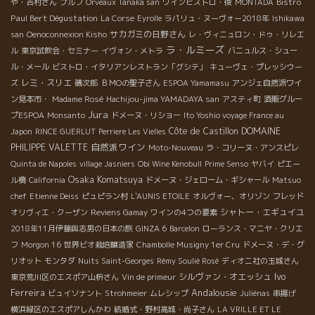
Bistro
や・吉村さん
プルフ
Orveaux Tanaka san
ワインビストロ・俊
MONTADA
Paul Bert Dégustation
La Corse
Eyrolle
ラパリュ・ヌーヴォー2018年
Ishikawa
サカガミの日野さん
san
Oenoconnexion Kisho
レ・ヴィニュロン・ドゥ・リレエ
ラ・ルミーズ
ル
東京試飲会・セミナー
イヴォン・メトラ
バニュルス・シュー
ル・メール
ビストロ・イタリアンレストラン「グシテ」
キューヴェ・プレッシウー
レミ・スリエ
ズ
磯次郎
ＢＭОの聖子さん
ESPOA Yamamasu
アンジェ自然派ワイ
ン見本市・
Madame Rosé
Hachijou-jima YAMADAYA san
アスティ町
酒販グルー
Jura
プESPOA
Monsanto
ドメーヌ・リショー
Ito Yoshio voyage France au
Côte de Castillon
DOMAINE
Japon
RINCE GUERLUT
Perriere Les Vielles
自然派ワイン
PHILIPPE VALETTE
Moto-Nouveau
ラ・コリーヌ・アンスピレ
Quinta de Napoles
village Jasniers
Obi Wine Kenobull
Prime Senso
ヤバイ
ピエー
Osaka Komatsuya
ル橋
California
ドメーヌ・ジェローム・ギシャール
Matsuo
chef
Etienne Deiss
ピュピラン村
L'AUNIS ETOILE
オルヴォー、オリゾン
フレッド
シャトー・エギュイユ
オリヴィエ・クーザン
Reviens Gamay
ワインの4つの要素
2018年11月伊藤與志男の日本の旅
GINZA 6
Barcelon
ローランス・マニヤ・クリエ
フ
Morgon 16
世界ビオ栽培醸造家
Chambolle Musigny 1er Cru
ドメーヌ・デ・グ
リオット
モンタダ
Nuits Saint-Georges
Rémy Soulié Rosé
ディオニ社の玉城さん
Ivo
シルヴァン・オエッシュ
東京荒川区のエスポア山枡さん
Vin de primeur
Ferreira
Andalousie
ビュイソナント
Strohmeier
ムレシップ
Juliénas
串揚げ
横浜緑区のエスポアしんかわ
結婚式・野村高城・尚子さん
LA VRILLE ET LE