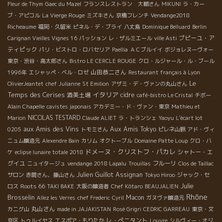
Fleur de Thym
Gaec du Mazel
フランスレストラン 大輔さん
MIKUNI
ラ・カー
ブ・アピコル
La Vierge Rouge
ミズキさん
京橋フレンチ
Vendange2018
Richeaume
福岡・久留米
ピネル・デ・ブライ
八丈島
Dominique Belluard
Berlin
プピーユ・ア
Carignan Vieilles Vignes 16
パッション
レ・ザルミエール
ville Asti
ティピック
パリ・ビストロ・ロバセリア
Paellia
ＡＣブルイイ
ボジョレヌーヴォー
東京・渋谷・高太郎さん
Bistro LE CERCLE ROUGE
クロ・ルジャール・ル・ブール
山田恭二さん
1996年
エシャッペ・ベル・ロゼ
Restaurant français à Lyon
Le
OlivierJeantet
chef Julianne
St Emilion
アザミ・デ・ヴァンの丸山さん
Temps des Cerises
イタリア
酒美土場
cidre
café-bistro Le Cristal
チボー
Alain Chapelle
cavistes japonais
アカデミー・ド・ヴァン・東京
Mathieu et
NICOLAS TESTARD
Marion
Claude ALIET
ラ・トランシェ
Yaoyu
L'écart lot
aux Amis des Vins
Aux Amis Tokyo
0205
トモミさん
ピレネ山脈
アド・ヴィ
ニュム醸造元
Alexendre Bain
カリム
オクトーブル
Domaine Patte Loup
クロ・バ
ドメーヌ・クリストフ・パカレ
シャトー・エ
ケ
eclipse lunaire totale 2018
グイユ
フルーリ
ニュイタージュ
vendange 2018 Lapalu
Trouillas
Clos de Taillac
Julien Guillot
Assignan
サロン
赤間さん、藤山さん
Tokyo Hiroo
ジャック・セ
Julie
Roots 66
ロス
TAKI BAKE
大阪の醸造者
Chef Kôtaro
BEAUJALIEN
Rhône
Brosselin
Macon
Allez les Verres
chef Frederic
Cyril
ガヌヴァ醸造元
丸山さん
カニグ山
made in JAJAKISTAN
Rosé Grigri
CEDRIC GARREAU
東京・文
レ・ぺニタント
京区
トゥルイヤス
エスポア・もりたか
Louvre
シルヴィー・オジ