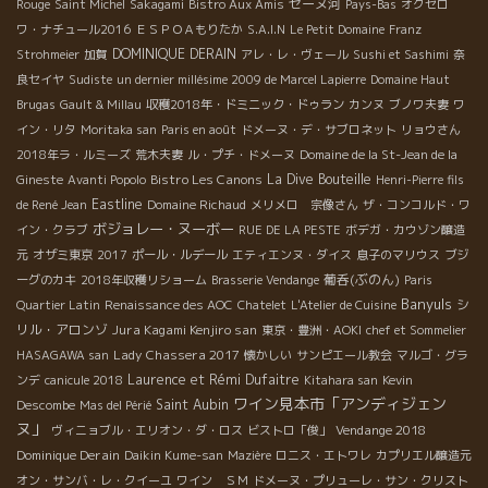
セーヌ河
Rouge
Saint Michel
Sakagami
Bistro Aux Amis
Pays-Bas
オクセロ
ワ・ナチュール2016
ＥＳＰＯＡもりたか
S.A.I.N
Le Petit Domaine
Franz
DOMINIQUE DERAIN
Strohmeier
加賀
アレ・レ・ヴェール
Sushi et Sashimi
奈
良セイヤ
Sudiste
un dernier millésime 2009 de Marcel Lapierre
Domaine Haut
Brugas
Gault & Millau
収穫2018年・ドミニック・ドゥラン
カンヌ
ブノワ夫妻
ワ
イン・リタ
Moritaka san
Paris en août
ドメーヌ・デ・サブロネット
リョウさん
2018年ラ・ルミーズ
荒木夫妻
ル・プチ・ドメーヌ
Domaine de la St-Jean de la
Bistro Les Canons
La Dive Bouteille
Gineste
Avanti Popolo
Henri-Pierre fils
Eastline
de René Jean
Domaine Richaud
メリメロ 宗像さん
ザ・コンコルド・ワ
ボジョレー・ヌーボー
イン・クラブ
RUE DE LA PESTE
ボデガ・カウゾン醸造
元
オザミ東京
2017
ポール・ルデール
エティエンヌ・ダイス
息子のマリウス
ブジ
葡呑(ぶのん)
ーグのカキ
2018年収穫リショーム
Brasserie Vendange
Paris
Banyuls
シ
Quartier Latin
Renaissance des AOC
Chatelet
L'Atelier de Cuisine
リル・アロンゾ
Jura Kagami Kenjiro san
東京・豊洲・AOKI
chef et Sommelier
Lady Chassera 2017
HASAGAWA san
懐かしい
サンピエール教会
マルゴ・グラ
Laurence et Rémi Dufaitre
ンデ
canicule 2018
Kitahara san
Kevin
ワイン見本市「アンディジェン
Saint Aubin
Descombe
Mas del Périé
ヌ」
Vendange 2018
ヴィニョブル・エリオン・ダ・ロス
ビストロ「俊」
Dominique Derain
Daikin Kume-san
Mazière
ロニス・エトワレ
カプリエル醸造元
オン・サンバ・レ・クイーユ
ワイン ＳＭ
ドメーヌ・プリューレ・サン・クリスト