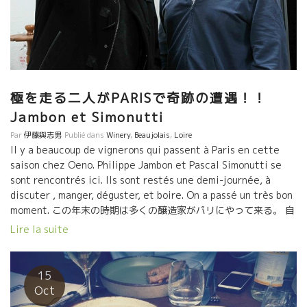
まるで自然派ワインの蔵が実施してきたことをやり出した。 いい
ことだ！ 地球にとっても、飲み手にとっても。 ≪Vin de mes
Amisヴァン・ド・メ・ザミ（モンペリエ）≫ 自然派ワインの世界
的規模の拡大は凄いものがある。 どの会場に行っても、世界中か
らワインバイヤーが来ていた。 北ヨーロッパの国、デンマーク、
スウェーデン、オランダ、ドイツ、ベルギー。 北米からアメリ
極を走る二人がPARISで奇跡の遭遇！！
カ、カナダ、アジアからも、勿論、日本、韓国、台湾、中国、 勿
Jambon et Simonutti
論、地元フランスからは、今は旬の著名レストランのシェフやソ
ムリエ、パリのワインビストロのオ―ナーなど多くのプロフェッ
Par
伊藤與志男
Publié dans
Winery
,
Beaujolais
,
Loire
ショナルが来ていた。 そして、いつも見る熱烈な自然派ワアイン
Il y a beaucoup de vignerons qui passent à Paris en cette
愛好家ももれなく来ていた。 ≪St Jean , サン・ジャン（アンジ
saison chez Oeno. Philippe Jambon et Pascal Simonutti se
ェ）旧ルネッサンス・デ・アペラッション≫ 世界中の飲食業界が
sont rencontrés ici. Ils sont restés une demi-journée, à
注目している中で、 ≪Penitentes, ペニタント（アンジェ）≫
discuter , manger, déguster, et boire. On a passé un très bon
自然派ワインへの批判？ 自然派ワインの一部の醸造家の一部の欠
moment. この年末の時期は多くの醸造家がパリにやって来る。 自
点だけを取り上げて、“自然派ワイン全体”を批判し続けている妙な
然派の極を走る２人が偶然に、いや必然的にCPV事務所で奇跡の
Lire la suite
ワインライターがいる。フランスでは随分少なくなってきた。一
遭遇。 カタチは違っても極を走るフィリップ・ジャンボンとパス
般ワイン雑誌が自然派を美味しいワインとして評価している。 確
カル・シモヌッティの二人だ。 弁当昼食（パリで日本弁当が買え
かに、自然派ワイン見本市も、トビッキリ美味しワインは１０％
る）、食べながら、約２０本のワインをブラインドテースティン
15
ぐらい。でも３０％は普通に美味しいワインである。 残りのワイ
グ、この一年あったことなど、それぞれの“今”を５時間ほど語り合
Oct
ンも、美味しいとは言えなくても、普通に喉を通る飲めるワイン
いました。 それぞれが、悩み、問題を抱えながら頑張っている。