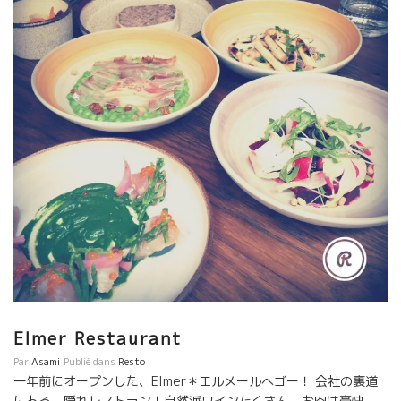
である。 しかし、一般ワイン見本市では、とても飲めないワイン
フィリップの奥さんカトリーヌが名言。 『問題、悩みを持ってい
が９０％、美味しいと思えるのは１０％にも満たない。 どうした
ない人など世の仲に存在しないわ。皆』と笑い飛ばした。 ５０歳
ら、こんなにひどいワインを造れるのだろう。と考えさせられる
を超えてもなお夢を追い続けるフィリップ・ジャンボンを支える
ものが多い。 喉を通らないワインが存在する。 一般ワイン見本市
カトリーヌの一言に皆、納得。 ジャンボン・ワインのファンも
でも 本当に美味しいワインは１０％ほどである。 ここの事実が
多いけど、カトちゃんファンも多い。私もその一人。 ２０１６年
大切なところである。 これはどんな部門の仕事、いやスポーツで
はフィリップ・ジャンボンにとって、きわめて厳しいミレジムと
も芸術でも同じこと、凄いなーと感動するのは１０％ぐらいでし
なった。 ジャンボン家は厳しい年は慣れているけど、１６年は度
ょう。 自然派ワインが特別な訳ではない。プロとして美味しいワ
を超えたミレジムだった。 冷害、雹、ウドンコ病ど災害で５ｈｌ/
インを探す時、自然派だろうが、一般ワインだろうが、 妙な偏
ｈaという生産量。 台所を支えるカトリーヌの奮闘が予想される年
見、こだわりに関係なく、自分の舌で 探すのが当たり前の仕
になった。 ジャンボン家を応援、支えているのは、フィリップを
事。そう偏見なく。それがプロでしょう。 ≪Les Anonymes ア
心から信頼して、 心からジャンボンファミリーを愛している周り
ノニーム（アンジェ）≫ 自然派ワインの造り手は、小粒で、畑を
の仲間醸造家達ちだ。 フィリップはボジョレ自然の極をいく醸造
自分で耕して、地球や人間に少しでも害になるようなものを使用
家達のリーダーでもある。 彼らが、醸造上でも、生きる上でも問
しないために、 一般ワイン造りよりも３倍の労力とリスクをおっ
題を抱えた時は、フィリップは自分の事の様に真剣に考えて問題
てワイン造りをしている。 自問しながら造っている人達が多い。
解決の為に協力してくれた経験を持っている。 Une Trancheは、
だから、きっと将来おいしくなるだろうと予想できる醸造家もお
そんな醸造家達がジャンボンファミリーとジャンボン・ワインを
おい。 私は徹底した現場主義者、現実の事実を大切にしている。
飲み続けることが出来るように提供してくれたワインを詰めたワ
Elmer Restaurant
自然派ワインなら何でも良しとはしない。 一般ワインの中にも、
インだ。 皆、ジャンボンの影響を享受した醸造家ばかりである。
Par
Asami
Publié dans
Resto
美味しいワインが沢山あるのが事実。 美味しいワインを造る醸造
ジャンボン風味が乗り移ったスタイルになっている。 ジャンボン
一年前にオープンした、Elmer＊エルメールへゴー！ 会社の裏道
家がやっていることをみると、かなり自然派ワイン醸造家に近い
が続けられるのはUne Trancheユンヌ・トランシュのお蔭でもあ
にある、隠れレストラン！自然派ワインたくさん、お肉は豪快、