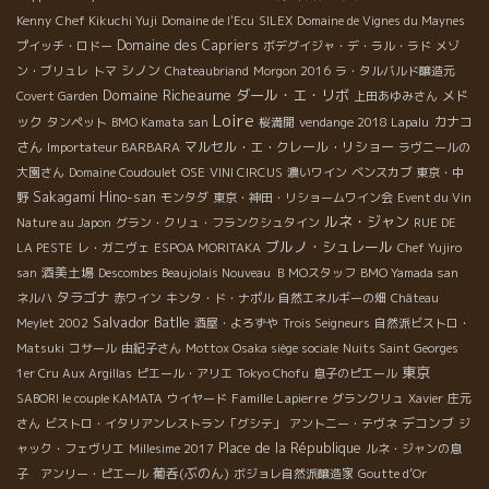
Kenny
Chef Kikuchi Yuji
Domaine de l'Ecu
SILEX
Domaine de Vignes du Maynes
Domaine des Capriers
プイッチ・ロドー
ボデグイジャ・デ・ラル・ラド
メゾ
シノン
ン・ブリュレ
トマ
Chateaubriand
Morgon 2016
ラ・タルバルド醸造元
Domaine Richeaume
ダール・エ・リボ
メド
Covert Garden
上田あゆみさん
Loire
ック
カナコ
タンペット
BMO Kamata san
桜満開
vendange 2018 Lapalu
さん
マルセル・エ・クレール・リショー
Importateur BARBARA
ラヴニールの
大園さん
Domaine Coudoulet
OSE
VINI CIRCUS
濃いワイン
ベンスカブ
東京・中
Sakagami Hino-san
野
モンタダ
東京・神田・リショームワイン会
Event du Vin
ルネ・ジャン
Nature au Japon
グラン・クリュ・フランクシュタイン
RUE DE
ブルノ・シュレール
LA PESTE
レ・ガニヴェ
ESPOA MORITAKA
Chef Yujiro
酒美土場
san
Descombes Beaujolais Nouveau
ＢＭОスタッフ
BMO Yamada san
タラゴナ
ネルハ
赤ワイン
キンタ・ド・ナポル
自然エネルギーの畑
Château
Salvador Batlle
Meylet 2002
酒屋・よろずや
Trois Seigneurs
自然派ビストロ・
Matsuki
コサール
由紀子さん
Mottox Osaka siège sociale
Nuits Saint Georges
東京
1er Cru Aux Argillas
ピエール・アリエ
Tokyo Chofu
息子のピエール
Famille Lapierre
SABORI le couple KAMATA
ウイヤード
グランクリュ
Xavier
庄元
デコンブ
さん
ビストロ・イタリアンレストラン「グシテ」
アントニー・テヴネ
ジ
Place de la République
ャック・フェヴリエ
Millesime 2017
ルネ・ジャンの息
葡呑(ぶのん)
子 アンリー・ピエール
ボジョレ自然派醸造家
Goutte d’Or