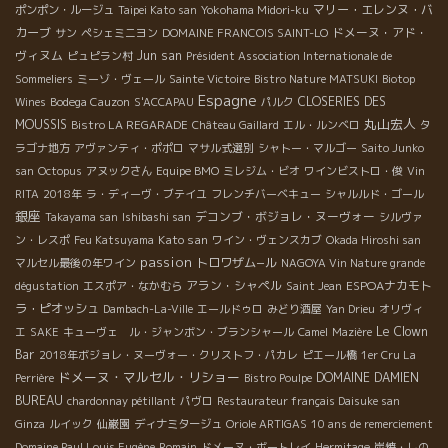
マリー・エレンヌ・バ
ポンポン・ルージュ
Taipei Kato san
Yokohama Midori-ku
カーブ
ドメーヌ・アド・
サン
ペシェミニヨン
DOMAINE FRANCOIS SAINT-LO
ヴィヌム
Jun san
ピュピラン村
Président Association Internationale de
Sommeliers
ミーゾ・ヴェール
Sainte Victoire
Bistro Nature MATSUKI
Biotop
Espagne
CLOSERIES DES
Wines
Bodega Cauzon
S'ACCAPAU
パルク
丸山宏人
MOUSSIS
Bistro LA REGARADE
Château Gaillard
エル・ルンベロ
タ
ラゴナ地方
アヴァンティ・ポポロ
マサル式選別
シャトー・マルゴー
Saito Junko
san
Octopus
アヌックさん
Equipe BMO
ミレジム・ビオ
ワインビストロ・俊
Vin
RITA
2018年
ラ・ディーヴ・ブテイユ
フレンチバーベキュー
シャルルド・ゴール
銀座
デコンブ・ボジョレ・ヌーヴォー
Takayama san
Ishibashi san
シルヴァ
Kato san
ン・レスポ
Feu Katsuyama
ワイン・ヴェンスカブ
Okada Hiroshi san
passion
トロワザム−ル
マルセル最後の年ワイン
NAGOYA Vin Nature grande
アラン・シャペル
ESPOAナカモト
dégustation
エスポア・なかむら
Saint Jean
ラ・ピオッシュ
Dambach-La-Ville
エールドゥロ
みどり酒屋
Yan Drieu
オリヴィ
Le Clown
エ
SAKE
キューヴェ ル・ジャンボン・ブランシャール
Camel
Mazière
Bar
2018年ボジョレ・ヌーヴォー・クリストフ・パカレ
ピエール橋
1er Cru La
ドメーヌ・マルセル・リショー
DOMAINE DAMIEN
Perrière
Bistro Poulpe
BUREAU
chardonnay pétillant
パヴロ
Restaurateur français Daisuke san
Ginza
ルイック
仙巌園
ディナミタージュ
Oriole ARTIGAS
10 ans de remerciement
Domaine Paul Louis Eugène
Romain
ドメーヌ・ボートレイ
Hermitage
炭焼・しの