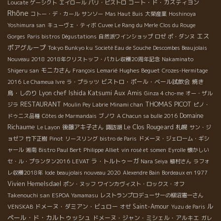
コート・ド・カスティヨン
Loucate
ゲーシクト
エイロール
パリ・ビストロ
Rhône
コトー・デ・カール
サンソー
Mas Haut Buis
大榮産業
Hoshinoya
Yoshimura san
キューヴェ・ティボ
Cuvee Le Rang du Merle
Clos du Rouge
エス
Gorges
Paris bistros Dégustations
自然派ワインショップ
ロゼ
ポ・ダンヌ
ポアグループ
Tokyo Bunkyo ku
Societé Eau de Souche
Descombes Beaujolais
Nouveau 2018
2018年クリストッフ・パカレ収穫20周年記念
Nakaminato
モニカさん
Hughes Beguet
Shigeru san
François Lemarié
Crozes-Hermitage
ビストロ・ポール・ベール試飲会
焼き
2016
Le Chameua Ivre
ラ・プラッツ
Lyon chef Ishida Katsumi
Aux Amis
鳥・しのり
Ginza 4 cho-me
オー・ザル
RESTAURANT
THOMAS PICOT
ジラ
Moulin Pey Labrie
Minami chan
ピノ・
Domaine
ドゥニス品種
Côtes de Marmandais
ブノワ
A Chacun sa bulle 2016
Richaume
後藤アキ子さん
Le Clos Rougeard
札幌
Le Layon
諏訪湖
サン・ジ
ョゼフ
竹下正樹
Pinot
リースリング
bistro de Paris
ドメーヌ・ジェローム・ギシ
ャール
湘南
Bistro Paul Bert
Philippe Alliet
vin rosé et somen
Eyrolle
懐かしい
ラ・トルトゥーガ
セ・ル・プランタン2016
LEVAT
Nara Seiya
植村さん
ラフォ
レ収穫2018年
Iode
beaujolais nouveau 2020
Alexendre Bain
Bordeaux en 1977
Vivien Hemelsdael
ポン・ヌッフ
ワインカヴィスト・ロックス・オフ
Takenouchi san
ESPOA Yamamasu
レストランプロデューサーの柳沼憲一さん
ル
ドメーヌ・ダミアン・ビュロー
Saint-Amour
VENSKAB
オゼ
Yuzu de Paris
ペール・ド・カルトゥッシュ
ドメーヌ・ジャン・ミシェル・アルキエ
ガレ