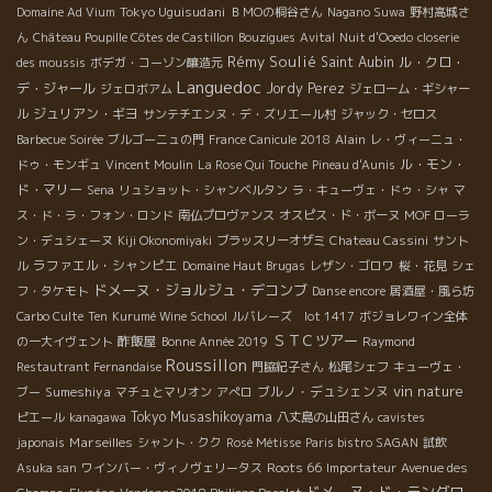
Tokyo Uguisudani
Domaine Ad Vium
ＢＭОの桐谷さん
Nagano Suwa
野村高城さ
ん
Château Poupille Côtes de Castillon
Bouzigues
Avital
Nuit d'Ooedo
closerie
Rémy Soulié
Saint Aubin
ル・クロ・
des moussis
ボデガ・コーゾン醸造元
Languedoc
デ・ジャール
Jordy Perez
ジェロボアム
ジェローム・ギシャー
ジュリアン・ギヨ
ル
サンテチエンヌ・デ・ズリエール村
ジャック・セロス
Alain
Barbecue Soirée
ブルゴーニュの門
France Canicule 2018
レ・ヴィーニュ・
ル・モン・
ドゥ・モンギュ
Vincent Moulin
La Rose Qui Touche
Pineau d'Aunis
ド・マリー
Sena
リュショット・シャンベルタン
ラ・キューヴェ・ドゥ・シャ
マ
ス・ド・ラ・フォン・ロンド
南仏プロヴァンス
オスピス・ド・ボーヌ
MOF ローラ
ン・デュシェーヌ
Kiji Okonomiyaki
ブラッスリーオザミ
Chateau Cassini
サント
ラファエル・シャンピエ
ル
Domaine Haut Brugas
レザン・ゴロワ
桜・花見
シェ
ドメーヌ・ジョルジュ・デコンブ
フ・タケモト
Danse encore
居酒屋・風ら坊
Carbo Culte
Ten
Kurumé Wine School
ルバレーズ lot 1417
ボジョレワイン全体
ＳＴＣツアー
酢飯屋
の一大イヴェント
Bonne Année 2019
Raymond
Roussillon
Restautrant Fernandaise
門脇紀子さん
松尾シェフ
キューヴェ・
vin nature
Sumeshiya
ブルノ・デュシェンヌ
ブー
マチュとマリオン
アぺロ
Tokyo Musashikoyama
ピエール
kanagawa
八丈島の山田さん
cavistes
Marseilles
japonais
シャント・クク
Rosé Métisse
Paris bistro SAGAN
試飲
Roots 66
Asuka san
ワインバー・ヴィノヴェリータス
Importateur
Avenue des