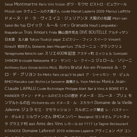
Montmartre
ボワ・モワセ
Seiya
Paris Vini Vision
ビストロ・ビュヴァール
Mizuki san
ラヴェニールの大園さん
cuvée Marcel Lapierre 2009
Marius Laffitte
ドメーヌ・ド・ラ・ヴィエイユ・ジュリアンヌ
大阪の小松屋
Mori-san
ロイック・ルール
Granada
Haut Languedoc-
Salon Bio Top
リオン
Roquebrun
Trois Amours
DIVE BOUTELLE
Frida
勝山晋作死去
アルティザン
Tokyo Tsukiji-jogai
日本酒 五人娘
エピスリー・フィン
スイーツ
Vincent
ブルゴーニュ・グランクリュ
Girault
岩井さん
Domaine Jean Maupertuis
スリエ400年記念
Yanaginuma Kenichi san
アスティ町
ミッシェル
Sumiyaki
ジェローム・ソリーニ
SHINORI le couple Nakayama
オン・サンバ・レ・クイーユ
Bistro Brutal
ル・ク
Aix-en-Provence
Anthony Guix
Ginza bistro PAUL
ロ・デ・グリヨン
En Mets fais ce qu'il te plait
ア・シャッカン・サ・ビュル
Jean-
BMO Masako san
Monica
Bistro Le Sancerre
高橋さん
Yvon Metras
Claude LAPALU
Cuvée Bistrologie
Philippe Aliet
Bar à Vins A BOIRE ET A
ドメーヌ・ミレーヌ・ブリュ
モ
MANGER
ヴァン・ナチュールのビストロの歴史
Domaine de la Vieille
ンマルトルの丘
Histoire du vin
ドメーヌ・ル・スカラベ
Julienne
ジュラ
セミ・マセラッション・カルボニック醸造
レ・バスティー
BMOメンバー
シルヴァンさん
ド・ダルキエ
Bourgeuil
ヨシキさん
アントネッ
aux Amis des Vins
グラエナ村
ラ
レカール lot 1117
Le Tagine
Restaurant
Domaine Laforest
KITANOSE
2018 millésime Lapierre
アヴィニョン
ペグ
ユン