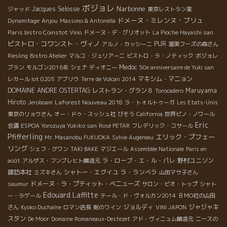
ボジョレ
Narbonne
Jacques Selosse
ジャッド
東京レストラン業
ドメーヌ・ミレンヌ・ブリュ
Anjou
Dynamitage
Massimo & Antonella
Paris bistro Coinstot Vino
ドメーヌ・デ・グリオット
La Pioche Hayashi san
ビストロ・コワンスト・ヴィノ
PUR
アルノ・カッシーニ
渥美フーズの森さん
Riesling
Bistro Atelier
マルコ・ジュリアーニ
ビストロ・ラ・ノティック
ボジョレ
Medoc
ブラン
モルゴン2016年
シェナ
ディオニー
50e anniversaire de Yuki san
マキシム・マニョン
レカール lot 0205
アブリウ
Terre de Volcan 2014
DOMAINE ANDRE OSTERTAG
レストラン・グラン８
Maruyama
Torocadero
Hiroto
Laforest Nouveau 2018
Jeroboam
ラ・トォルトゥーガ
Les Etats-Unis
東京のリョウさん
オー・ドゥ・スッシュ社
びそう
California
世界ピノ・ノワール
Eric
会議
ESPOA Yorozuya Yukiko san
Rosé PETAR
フレデリック・コサール
Pfifferling
エリック・プフェー
Mr. Masanobu FUKUOKA
Sylvie Augereau
リング
シェフ・グワン
TAKI BAKE
マジエール
Assemblée Nationale
Paris en
ラ・ローブ・エ・ル・パレ
野村ユニソン
août
アルザス・フンブレヒト醸造元
諏訪本社
シャトー・エグイユ
ラ・ランベラ
ミズキさん
山田マサ子さん
ドメーヌ・ラ・プティット・べニューズ
saumur
サロン・ビオ・トップ
シャト
Edouard Laffitte
ー・ラゲール
テール・ド・ヴォルカン2014
ＢＭО社の山田
ジョルディ
ジャジャキ
さん
Kyoko Duchaîne
ロマン店長
剣のワイン
VINI JAPON
スタン
De Moor
Domaine Romaneaux-Destezet
アド・ヴィニュム醸造元
ニースの