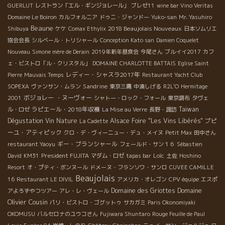
GUERLUT
レストラン「エル・ギンジョレール」
ブレゼ11
wine bar Vino Veritas
Domaine Le Boiron
カルフォルニア
ドゥニ・ジャンドー
Yuko-san
Mr. Yasuhiro
Beaune
2018 Beaujolais Nouveaux
Shibuya
ケケ
Comax Ethylix
日本ソムリエ
協会会長
シルベール・トリシャール
Conception Kato san
Damien Coquelet
Nouveau
Simone mère de Derain
2019年新年昼食会
今尾さん
ブルイイ2017
カフ
ェ・ビストロ「ル・クリスタル」
DOMAINE CHARLOTTE BATTAIS
Eglise Saint
レディー・シャスラ2017年
Pierre
Mauvais Temps
Restaurant Yacht Club
Sandrine
SOPEXA
ヴァンサン・ムラン
東京三鷹
中湊しげる
R2L'O
Hermitage
ボジョレー ・ヌーヴォー
2001
シャトー・ロック・フォール
東京調布
タヴェ
ラピエール・2018年収穫
Taiwan
ル・ロゼ
La Mise au Verre
長野・諏訪
Dégustation Vin Nature
Alsace Foire "Les Vins Libérés"
プピ
La Cadette
ーユ・アティピック
クロ・デ・ヴィーニュー・デュ・メイヌ
Petit Max
田中さん
ギー・ブランシャール
restaurant Yaoyu
フェールド・サン１６
Sébastien
President FUJITA
Loïc
David
KM31
マダム・ロゼ
tapas bar
土佐
Hoshino
Resort
オ・プティ・ボンヌール
ドメーヌ・フランソワ・サンロ
CUVEE CAMILLE
Beaujolais
16
Restaurant LE DIVIL
アメリカ・オレゴン
CPV équipe
エスポ
Domaine
Domaine des Griottes
アよろずやつツアー
アレ・レ・ヴェール
Olivier Cousin
パリ・ビストロ・ゴグットゥ
サカガミ
Paris Okonomiyaki
OKOMUSU
バルセロナのユウコさん
Fujiwara Shuntaro
Rouge Feuille de Paul