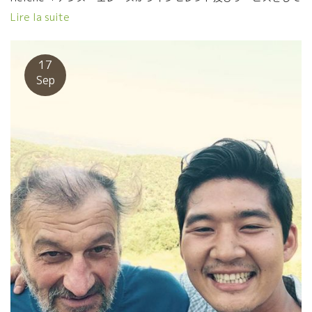
います！ オーナーのアレックスはローヌ地方のあるドメーヌで元
Lire la suite
醸造を務めていたワイン・ラヴァー！ 楽しいワインが勢ぞろいで
す！！
17
Sep