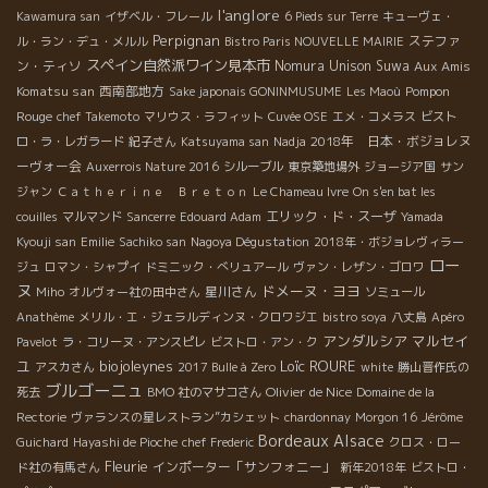
l'anglore
Kawamura san
イザベル・フレール
6 Pieds sur Terre
キューヴェ・
Perpignan
ステファ
ル・ラン・デュ・メルル
Bistro Paris NOUVELLE MAIRIE
スペイン自然派ワイン見本市
ン・ティソ
Nomura Unison Suwa
Aux Amis
Komatsu san
西南部地方
Pompon
Sake japonais GONINMUSUME
Les Maoù
Rouge
chef Takemoto
マリウス・ラフィット
Cuvée OSE
エメ・コメラス
ビスト
2018年 日本・ボジョレヌ
ロ・ラ・レガラード
紀子さん
Katsuyama san
Nadja
ーヴォー会
Auxerrois Nature 2016
シルーブル
東京築地場外
ジョージア国
サン
ジャン
Ｃａｔｈｅｒｉｎｅ Ｂｒｅｔｏｎ
Le Chameau Ivre
On s'en bat les
エリック・ド・スーザ
couilles
マルマンド
Sancerre
Edouard Adam
Yamada
Kyouji san
Emilie
Sachiko san
Nagoya Dégustation
2018年・ボジョレヴィラー
ロー
ジュ
ロマン・シャプイ
ドミニック・べリュアール
ヴァン・レザン・ゴロワ
ヌ
ドメーヌ・ヨヨ
星川さん
Miho
オルヴォー社の田中さん
ソミュール
Anathème
メリル・エ・ジェラルディンヌ・クロワジエ
bistro soya
八丈島
Apéro
アンダルシア
マルセイ
Pavelot
ラ・コリーヌ・アンスピレ
ビストロ・アン・ク
ユ
biojoleynes
Loïc ROURE
アスカさん
2017 Bulle à Zero
white
勝山晋作氏の
ブルゴーニュ
Olivier de Nice
死去
BMO 社のマサコさん
Domaine de la
Rectorie
ヴァランスの星レストラン”カシェット
chardonnay
Morgon 16
Jérôme
Bordeaux
Alsace
Guichard
Hayashi de Pioche
chef Frederic
クロス・ロー
Fleurie
インポーター「サンフォニー」
ド社の有馬さん
新年2018年
ビストロ・