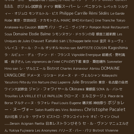
B.B.B. ボジョレ試飲会
質販スーパー
レ・ぺニタント
ドイツ
レベッカ
シルヴ
Philippe Carrille
Rémi Sédès
ィー・オジュロ
モンマルトル・ビス
Le Garde
Robe
東京・世田谷区・ナカモトさん
MARC
BMO Kiritani]
Une Tranche
Tokyo
Arakawa-ku
Cauzon
凱旋門
パリ・ヴィニ・ヴィジオン
Pompon Rosé
Restaurant
Domaine Elodie Balme
Soya
シモンヌサン・ドゥランの母
銀座三越新館
Les
Kanako san
Uniques de Jules Chauvet
L'Echappee belle rosé
金沢
キューヴェ・
Kagoshima
BAPTISTE COUSIN
ソレイユ・テール・クール
オリオル
Nishio san
ラ・ルビュー・デュ・ヴァン・ド・フランス
Vignoble Energique
結婚式・野村高
城・尚子さん
Les vignerons de l'iréel
CPVの竹下君
東京・築地場外
Sommelier
DOMAINE
Bistrot
Hino san
レ・ザルミエール
Charles Aznavour
Abriou
L'ANGLORE
ドメーヌ・リショー
ドメーヌ・ド・ヴェルシャン
Kobayashi
Julie Brosselin
Yasuhiro
Fête du Vin Nature chez Lapierre
東京・名古屋の自然
Okinawa
ジャン・フォワイヤール
ワイン大試飲会
東銀座 SOYA
ル・バトセ
クローズ・エルミタージュ
Trouillas
LA VRILLE ET LE PAPILLON
Place de la
ボジョレ
Paul Louis Eugene
Borse
マルティーヌ・ラフォレ
磯次郎
神田祭り
Christophe Pacalet
ー・ヌーヴォー
Salon Rue89 des Vins
Boldness
石川社長
ジュラ・サヴォワ
ビストロ・グランユイットゥ
オビ・ワイン
Chut
日本レストランびそう
セ・ル・ヴァン
......Derain
Acignan
Paellia
マニュエルさ
ん
Yukiya Fujiwara
Les Anonymes
ハリーズ・バー・パリ
Bistrot VIvienne