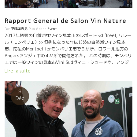
2区で小さなワインバーを経営していました。 そして2019年、彼
らは11区に引っ越し、長年シャーロットの夢であったオープンキ
ッチン付きのワインバー、『Le P’tit Pinard・ル・プチ・ピナー
Rapport General de Salon Vin Nature
ル』をオープン。 『ル・プチ・ピナール』とは小さなワインとい
う意味です！ この素敵なキッチンで、シャーロットは季節に合っ
Par
伊藤與志男
Publié dans
Event
2017年初頭の自然派なワイン見本市のレポート ≪L’Ireel, リレー
た野菜や果物を調理し、彼女の作る料理に合った自然派ワインを
ル（モンペリエ）≫ 恒例になった年はじめの自然派ワイン見本
ジュリアンが進めてくれます。 シンプルだけど愛情たっぷりの料
市、南仏のMontpellierモンペリエ市で３か所、ロワール地方の
理。二人のサービスがとても居心地良く、ついつい長居してしま
Angersアンジェ市の４か所で開催された。 この時期は、モンペリ
う飲み屋。 是非パリに遊びに来たら覗いてみてください！ Le
エでは一般ワインの見本市Vini Sudヴィニ・シュードや、アンジ
P’tit Pinard へのリンクはこちらから！ Le P’tit Pinard
ェではSalon de Loireサロン・ド・ロワールが同時開催されてお
Lire la suite
り、自然派ワインサロンはOff的な存在になっている。 世界のワイ
ンバイヤー達も、昨今の自然ブームの影響もあって自然派ワイン
見本市にも顔を出す人が増えている。 ≪Les Affranchis , レ・ザ
8
フランシ（モンペリエ）≫ どの試飲会場も溢れんばかりの入場者
Déc
で、自然派ワインの人気が世界的規模で広がっているが判る。 こ
れだけ、世界のトップクラスのレストランが自然派ワインを取り
扱っている昨今、ワインをビジネスにしている業者が自然派を無
視し続けていくことは不可能だろう。これが世界の潮流になって
きている。 ボルドーのグランクリュ・クラッセの蔵も、カリフォ
ニアの有名ワイナリーも馬で耕したり、SO2の使用を抑えたり、