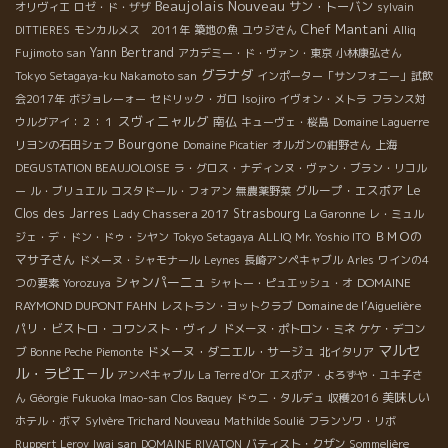
Beaujolais Nouveau
サン・トーバン
オリヴィエ
ロゼ・ド・ザザ
sylvain
Chef Mantani
DITTIERES
モンカルメス 2011年
築地の魚
ユウジさん
Alliq
Yann Bertrand
Fujimoto san
アカデミー・ド・ヴァン・東京
小林康弘さん
グラナダ
Tokyo Setagaya-ku Nakamoto san
インポーター「サンフォニー」試飲
会2017年
ボジョレーォー
セドリック・ガロ
Isojiro
イヴォン・メトラ
フランス対
スヴィニャルグ
南仏
ウルグアイ：２：１
キューヴェ・桜島
Domaine Laguerre
Bourgone
リヨンの石田シェフ
Domaine Picatier
オルガンの紺野さん
上海
DEGUSTATION BEAUJOLOISE
ラ・グロス・ナディンヌ・ヴァン・ブラン・リコル
グループ・エスポア
Le
ー
ル・ブリュエル
コスタドール・フォアン
無農薬野菜
Clos des Jarres
Lady Chassera 2017
Strasbourg
La Garonne
レ・ミュル
ＢＭＯの
ジェ・デ・ドン・ドゥ・シヤン
Tokyo Setagaya
ALLIQ
Mr. Yoshio ITO
マサ子さん
ドメーヌ・シャモナール
Leynes
長崎アンペキャブル
Arles
ワインの4
シャンパーニュ
DOMAINE
つの要素
Yorozuya
シャトー・ピュエッシュ・オ
RAYMOND DUPONT FAHN
Domaine de l’Aiguelière
レストラン・ヨットクラブ
パリ・ビストロ・コワンスト・ヴィノ
ドメーヌ・ポトロン・ミネ
ケケ・デコン
マルセ
ドメーヌ・ダニエル・サージュ
ブ
Bonne Peche
Piemonte
北イタリア
ル・ラピエ－ル
アンペキャブル
La Terre d'Or
エスポア・よろずや・ユキ子さ
美味しい
ん
Géorgie
Fukuoka Imao-san
Clos Baquey
ドゥニ・タルデュ
収穫2016
ホテル・ボマ
Sylvère Trichard Nouveau
Mathilde Soulié
フランソワ・リボ
Ruppert Leroy
Iwai san
DOMAINE RIVATON
バティスト・クザン
Sommelière