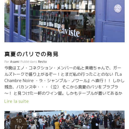
真夏のパリでの発見
Par
Asami
Publié dans
Resto
今晩はエノ・コネクション・メンバーの私と美穂ちゃんで、ガー
ルズトークで盛り上がるぞー！とまだ私の行ったことのない『La
Chambre Noire ・ラ・シャンブル・ノワール』へ直行！！ しかし
残念、バカンス中・・・（泣） そこから真夏のパリをブラブラ
～！ と見つけた一軒のワイン屋。しかもテーブルが置いてあるか
ら軽く食べれる！ どんな感じかな～？と覗いてみたら知っている
Lire la suite
ワインがズラリと並んでいる！！ という事でお邪魔しまーす！
サッパリとしたロワールのシュナンに、夏らしいあっさり
としたつまみ！ ナスのグラタン、ブラッター・チーズ、そしてタ
10
プナード！！ オーナーのジュリアンとシャーロットは、元々パリ
Fév