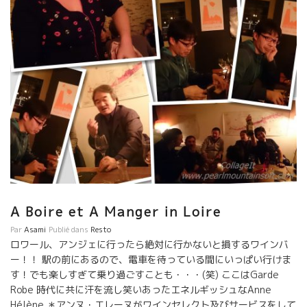
力がある。 他のワインでは絶対に代替えできない強烈な魅力を備
えている。 パスカルの生き方が反映されている。余計なものをス
ッパリと切り捨てて、本当に必要なものだけに集中した生き方。
余計なものはない、質素で真っ直ぐなワインだ。 フィリップと同
様に、飲む人にエモーションが伝わるのだろう、強烈で熱狂的な
ファンが世界中にいるパスカル・シモヌッティだ。 パスカルは若
き頃、アルザスのブルノ・シュレールで修業、ロワールでもテェ
リー・プゼラやヴァンサン・ジローなどで修業をした。 ２００２
年に６ヘクタールの畑で独立した。 最初からAOCを名乗ることな
く超自然なVIN DE TABLEでとうしていた。 2010年に残念な交通
事故で心身にダメージを負った。 それからは、周りの醸造元仲
間、身内の援助を受けながら、頑張って現在に至っている。 パス
カル・シモヌッティも２０１６年は厳しい年だった。 収穫は殆ど
ないに等しい。 何とか、持ちこたえてほしい。 応援したい！！
A Boire et A Manger in Loire
Pascal Simonutti est venu au Japon en 2007. Il a fait un […]
Par
Asami
Publié dans
Resto
ロワール、アンジェに行ったら絶対に行かないと損するワインバ
ー！！ 駅の前にあるので、電車を待っている間にいっぱい行けま
す！でも楽しすぎて乗り過ごすことも・・・(笑) ここはGarde
Robe 時代に共に汗を流し笑いあったエネルギッシュなAnne
Hélène ＊アンヌ・エレーヌがワインセレクト及びサービスをして