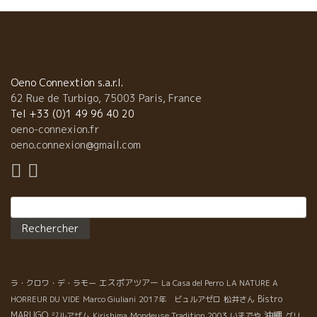
Oeno Connextion s.a.r.l.
62 Rue de Turbigo, 75003 Paris, France
Tel +33 (0)1 49 96 40 20
oeno-connexion.fr
oeno.connexion@gmail.com
Rechercher :
エスポアツアー
ラ・クロワ・デ・ラモー
La Casa del Perro
LA NATURE A
Bistro
HORREUR DU VIDE
Marco Giuliani
2017年 ビュルアゼロ
松井さん
沖縄
MARUGO
ジルアザム
Kirishima
Mondeuse Tradition 2003
いまでや
グリ