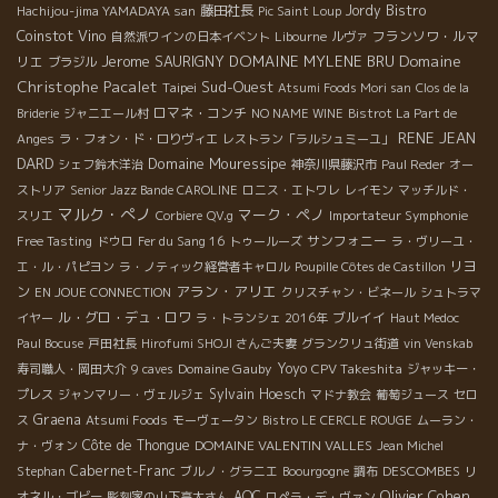
Bistro
藤田社長
Jordy
Hachijou-jima YAMADAYA san
Pic Saint Loup
Coinstot Vino
フランソワ・ルマ
自然派ワインの日本イベント
Libourne
ルヴァ
Domaine
Jerome SAURIGNY
DOMAINE MYLENE BRU
リエ
ブラジル
Christophe Pacalet
Sud-Ouest
Taipei
Atsumi Foods Mori san
Clos de la
ロマネ・コンチ
Briderie
ジャニエール村
NO NAME WINE
Bistrot La Part de
RENE JEAN
Anges
ラ・フォン・ド・ロりヴィエ
レストラン「ラルシュミーユ」
DARD
Domaine Mouressipe
シェフ鈴木洋治
神奈川県藤沢市
Paul Reder
オー
ストリア
Senior Jazz Bande CAROLINE
ロニス・エトワレ
レイモン
マッチルド・
マルク・ぺノ
マーク・ペノ
スリエ
Corbiere
QV.g
Importateur Symphonie
サンフォニー
Free Tasting
ドウロ
Fer du Sang 16
トゥールーズ
ラ・ヴリーユ・
リヨ
エ・ル・パピヨン
ラ・ノティック経営者キャロル
Poupille Côtes de Castillon
アラン・アリエ
ン
EN JOUE CONNECTION
クリスチャン・ビネール
シュトラマ
ル・グロ・デュ・ロワ
ブルイイ
イヤー
ラ・トランシェ 2016年
Haut Medoc
Paul Bocuse
戸田社長
Hirofumi SHOJI さんご夫妻
グランクリュ街道
vin Venskab
Domaine Gauby
Yoyo
CPV Takeshita
寿司職人・岡田大介
9 caves
ジャッキー・
Sylvain Hoesch
プレス
ジャンマリー・ヴェルジェ
マドナ教会
葡萄ジュース
セロ
Graena
ス
Atsumi Foods
モーヴェータン
Bistro LE CERCLE ROUGE
ムーラン・
Côte de Thongue
DOMAINE VALENTIN VALLES
ナ・ヴォン
Jean Michel
Cabernet-Franc
DESCOMBES
Stephan
ブルノ・グラニエ
Boourgogne
調布
リ
Olivier Cohen
AOC
オネル・ゴビー
彫刻家の山下亮太さん
ロペラ・デ・ヴァン