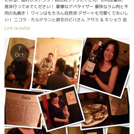
ことをやっている。 これも現場からみた事実であある。 ますます
る。ボジョレのジャンボンファミリーへの“愛”が詰まったワインと
是非行ってみてください！ 豪華なアペタイザー 豪快なラム肉と牛
増えている自然派醸造家の中の、たった１０％のトビッキリ美味
言ってよい。 ジャンボンを愛する日本の皆さん！Une Trancheを
肉の丸焼き！ ワインはもちろん自然派 デザートも可愛くておいし
しいワインと出逢う為に毎年 自然派ワイン見本市にやって来
是非試してみてください。 ジャンボン風味が乗り移った“エモーシ
い！ ニコラ・カルマランと彼女のビバさん アサミ & キショウ 会
る。 ≪Dive Bouteille ディーヴ・ブテーイユ（ソミュール≫
ョン”を伝わってくるワイン達です。 リリアン・ボッシュなどジャ
計士のキャム・ヨン
ンボンファミリーを愛してやまない近隣の醸造家達が集まって友
Lire la suite
情収穫をした２０１６年の収穫写真です。 葡萄木に一房の葡萄も
なかった木が多かった。 あまりにもの極小さに流石のフィリップ
も気落ちしていた。 皆で行って元気付けながら収穫した。 ジャン
7
ボン,Une trancheを試しください！！ きっと、彼らの“エモーシ
Oct
ョン”が伝わってきて暖かくなりますよ！！ 世界無形文化遺産を継
続させたい。 フィリップがやっている事、記録は醸造学の研究室
では絶対に出来ない貴重な醸造実験の実録となって、将来の醸造
学のヒントに繋がるでしょう。 パスカル・シモヌッティがParisま
で出てくるのは本当に稀である。 この二人が同時にCPV事務所で
遭遇したのは嬉しい限りだ。 カタチは違うけど、色んな意味
で“極”の世界で生きている。 パスカルは２度に渡る交通事故で足
と内蔵にトラブルがあり、もう何年も経つのに今でもリハビリを
続けながらのワイン造りをやっている。 心身共にギリギリの線の
ところで踏ん張っている。 いつワイン造りがストップせざるをえ
ない状況になるか、本人にも分からない。 パスカル・シモヌッテ
ィのワインは何かを超えた“危なさ”を備えたロックンロール的な魅