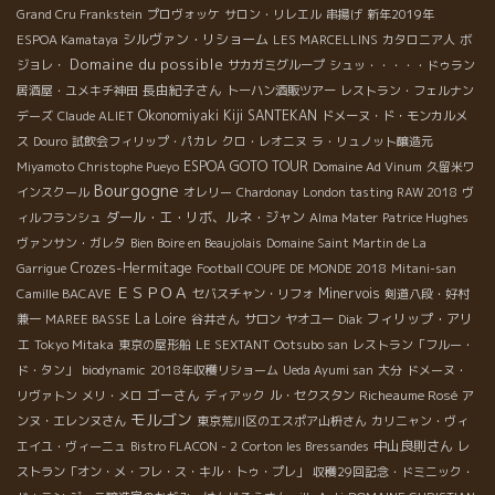
Grand Cru Frankstein
プロヴォッケ
サロン・リレエル
串揚げ
新年2019年
シルヴァン・リショーム
ESPOA Kamataya
LES MARCELLINS
カタロニア人
ボ
Domaine du possible
ジョレ・
サカガミグループ
シュッ・・・・・ドゥラン
長由紀子さん
居酒屋・ユメキチ神田
トーハン酒販ツアー
レストラン・フェルナン
Okonomiyaki Kiji SANTEKAN
デーズ
Claude ALIET
ドメーヌ・ド・モンカルメ
ス
Douro
試飲会フィリップ・パカレ
クロ・レオニヌ
ラ・リュノット醸造元
ESPOA GOTO TOUR
Miyamoto
Christophe Pueyo
Domaine Ad Vinum
久留米ワ
Bourgogne
インスクール
オレリー
Chardonay
London tasting RAW 2018
ヴ
ダール・エ・リボ、ルネ・ジャン
ィルフランシュ
Alma Mater
Patrice Hughes
ヴァンサン・ガレタ
Bien Boire en Beaujolais
Domaine Saint Martin de La
Crozes-Hermitage
Garrigue
Football COUPE DE MONDE 2018
Mitani-san
ＥＳＰＯＡ
Minervois
Camille BACAVE
セバスチャン・リフォ
剣道八段・好村
La Loire
フィリップ・アリ
兼一
MAREE BASSE
谷井さん
サロン
ヤオユー
Diak
エ
Tokyo Mitaka
東京の屋形船
LE SEXTANT
Ootsubo san
レストラン「フルー・
ド・タン」
biodynamic
2018年収穫リショーム
Ueda Ayumi san
大分
ドメーヌ・
ゴーさん
Richeaume Rosé
リヴァトン
メリ・メロ
ディアック
ル・セクスタン
ア
モルゴン
ンヌ・エレンヌさん
東京荒川区のエスポア山枡さん
カリニャン・ヴィ
中山良則さん
エイユ・ヴィーニュ
Bistro FLACON - 2
Corton les Bressandes
レ
ストラン「オン・メ・フレ・ス・キル・トゥ・プレ」
収穫29回記念・ドミニック・