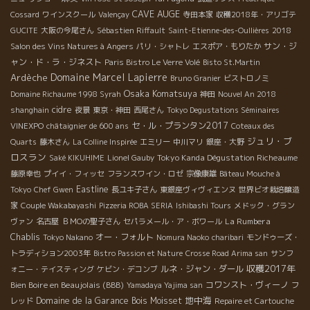
CAVE AUGE
Cossard
ワインスクール
Valençay
寺田本家
収穫2018年・アリゴテ
GUCITE
大阪の今尾さん
Sébastien Riffault
Saint-Etienne-des-Oullières
2018
サン・ジ
Salon des Vins Natures à Angers
パリ・シャトレ
エスポア・もりたか
ャン・ド・ラ・ジネスト
Paris Bistro Le Verre Volé
Bisto St.Martin
Domaine Marcel Lapierre
Ardèche
Bruno Granier
ビストロノミ
Osaka Komatsuya
Domaine Richaume 1998 Syrah
神田
Nouvel An 2018
cidre
shanghain
夜景
東京・神田
西尾さん
Tokyo Degustations Séminaires
セ・ル・プランタン2017
VINEXPO
châtaignier de 600 ans
Coteaux des
ジュリ・ブ
Quarts
藤木さん
La Colline Inspirée
エミリー
中川マリ
銀座・大野
ロスラン
Tokyo Kanda Dégustation Richeaume
Saké KIKUHIME
Lionel Gauby
藤原幸也
プイイ・フィッセ
フランスワイン・ロゼ
宗像康雄
Bâteau Mouche à
Eastline
Tokyo
Chef Gwen
長ユキ子さん
東銀座ヴィヴィエンヌ
世界ビオ栽培醸造
家
Couple Wakabayashi
Pizzeria ROBA SERIA
Ishibashi Tours
メドック・グラン
La Rumbera
ヴァン
名古屋
ＢＭОの聖子さん
セパラメール・ア・ボワール
Chablis
オー・フォルト
Tokyo Nakano
Nomura Naoko
charibari
モンドゥーズ・
トラディション2003年
Bistro Passion et Nature
Crosse Road Arima san
サンフ
収穫2017年
ルネ・ジャン・ダール
ォニー・テイスティング
ケビン・デコンブ
Bien Boire en Beaujolais (BBB)
コワンスト・ヴィーノ
Yamadaya Yajima san
フ
地中海
Domaine de la Garance
Bois Moisset
レッド
Repaire et Cartouche