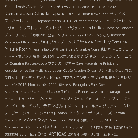
り・中山夫妻
パッション・エ・ナチュール
Pot d'Anne
TF1
Rose de Zaza
Domaine Jean-Claude Lapalu
Hoshikawa-san
ドメー
TRIPLE A
サラ
ヌ・パット・ルー
Stéphane Morin
2018 Coupe de Monde
2017年ボジョレ・ヌ
クリストッフ・パカレ
Elian Da Ros
ーヴォー
ジル・ダヴァス
Domaine Ganevat
ブラーヴ・マルゴ
収穫20年記念・クリストフ・パカレ
へニングさん
Brasserie
Côte de Brouilly
ジョルジュ・デコンブ
Domaine
Vendange
LIN Yusen
Prieuré Roch
Millésime Bio 2019
Bar à vins Chambre Noire
恵比寿
トロカデロ
シ
ジャン・フランソワ・ニッ
ャトー・オゾンヌ
桜島 2016年
エスポアよろずや
ク
Domaine Pattes-Loup
フランス・ツアー
Cave Madeleinne
Président
Association de Sommeliers au Japon
Cuvée Passion
Olivar
サン・ミッシェル教会
Nîmes
プロムナード・デ・ザングレ
ロマネ・コンティ
アヴィタル
飲み会
ミレジ
ム・ビオ2018
Montcalmès 2011
南ちゃん
Beaujolais Fair
Domaine Lilian
Bauchet
アレキサンドル・バンの息子ピエール君
Maruya Gardens Yanagida san
MIKUNI
キューヴェ・プリュサール
アンジュヴァン
ドメーヌ・デ・カプリエ
ジャ
ラモンさん
ン・ピエール・ビスパリ
ドメーヌ・トマ・ルアネ
ダミアン・コクレ・
ル・タン・デ・スリーズ
ヌーヴォー
ジュ・ド・ショセット
Salon
Romain
Aux Amis Tokyo
Chapuis
Pleine Lune
2018年収穫ラピエール
Mathieu
ドメーヌ・パスカル・シモヌッティ
Mouressipe
Bio
石川さん
大阪自然派ワイン
Oriol ARTIGAS
大試飲会
St Emilion
2018年収穫・リショーム
RINCE