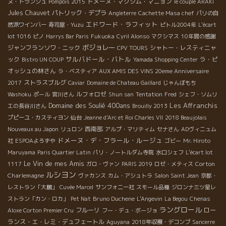
ドメーヌ・マクシム・マニョン
ヌ・トランシュ
Pompois 2015
le couple ARAKI
Jules Chauvet
パトリック・デプラ
Angleterre
Cachette Masa chef
パリの自
エドワード・ラフィット
然派ワインバー
寿司屋・Yuzu
ピトル2004年
L'écart
lot 1016
ピノ
Harrys Bar Paris
Fukuoka
Cyril Alonso
マクシマス
10年間の感謝
ボジョレー
ジャンフランソワ・ニック
シャトー・レスティニャ
CPV TOURS
サルバドール・バトル
ック
ラ・ピ
Bistro UN COUP
Yamada Shopping Center
オッシュの林さん
ラ・ベスティア
AUX AMIS DES VINS 20eme Anniversaire
ストラスブルグ
2017
Caviar
Domaine de Chateau Gaillard
じゃんぼもち
ルフォロゼ
Washoku
ポール
宮川さん
Shun san
Tentation
Fred
シェフ・ソムリ
Domaine des Soulié 400ans
Les Affranchis
エの長谷川さん
Brouilly 2013
プピーユ・カスティヨン
仙台
Jeanne d'Arc et Roi Charles VII
2018 Beaujolais
西南部
Nouveaux au Japon
リュロン
アルプ・マリティム
セナさん
ADヴィニュム
ドメーヌ・デ・フラール・ルージュ
社
ESPOAよろずや
ゴビー
Mr. Hiroto
Maruyama
Paris Quartier Latin
パリ・ノートルダム寺院
水口シェフ
L'écart lot
Le Vin de mes Amis
Corton
1117
ガロ・ヴァン
PARIS 2019
ロゼ・メティス
ルシヨン
Charlemagne
ヴァカンス
カム・アシュトラ
Salon Saint Jean
京都・
レストラン「大鵬」
Cuvée Marcel
サンフォニー社
スモール品種
ジロンナ三ツ星レ
Bruno Duchene
ストラン「カン・ロカ」
Pet Nat
L'Angevin
La Begou
Chenas
ラングロール
フルーリ
ロー
Aloxe Corton Premier Cru
フー・デュ・ボージョ
ランス・エ・レミ・デュフェートル
Aguyana
2018年収穫・デコンブ
Sancerre