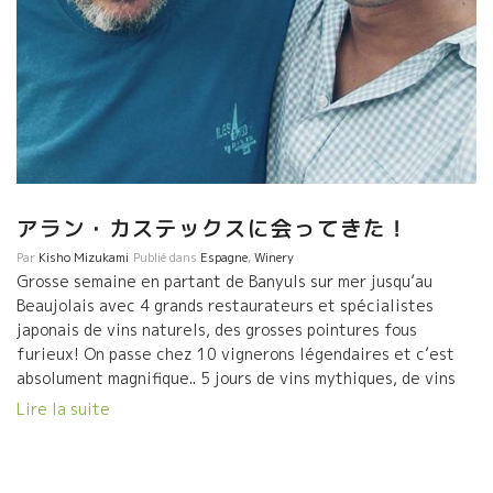
アラン・カステックスに会ってきた！
Par
Kisho Mizukami
Publié dans
Espagne
,
Winery
Grosse semaine en partant de Banyuls sur mer jusqu’au
Beaujolais avec 4 grands restaurateurs et spécialistes
japonais de vins naturels, des grosses pointures fous
furieux! On passe chez 10 vignerons légendaires et c’est
absolument magnifique.. 5 jours de vins mythiques, de vins
rares, de repas énormes et de grande gastronomie. Merci à
Lire la suite
tous pour cette énorme semaine