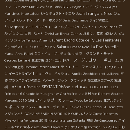
Louis Eugène 94
炭焼・しのり
Château Chainchon
ニュイ・サン・ジョルジュ
ワ
イン ＳＭ
chef Mizukuchi
シャ
Salon B.B.B. Bojolais
アド・ヴィヌム
Alpes-
Jean François Nicq
シェ
Maritimes
Importateur BMO
ジュスト・シエル
フ・ロドルフ
ドメーヌ・ド・ボスラン
Denis Deschamps
ワインの歴史
Souvignargues
ア
モペルチュイ・ネイルプラージュ
ブルグイユ
îles de Lérins
ルデッシュ
大園 弘さん
Christian Binner
Cannes
ガヌヴァ
関西
梶川さん
ビュ
Laurent Bagnol
Côte de Py
Les Pénitentes
イソナント
Le Temps d'Aimer
Sakura
La Dive Bouteille
パリのビストロ・シャトーブリアン
Crosse Road
ラ・グランド・モット
Marcel
Anne Paillet
クロ・ドゥ・ヴージョ
Gerard
ドメーヌ・グレゴリー・ギヨーム
Georges Lemarié
恵比寿店
ユン・ニル
カ
ティエリー・フォレスチエ
ウゾン醸造元
Domaine Potron Minet
イタリアワイ
ン
イーストライン社
キューヴェ・パッション
Aurélie Geschickt
chef Julianne
宮
飯田
崎
フランスワインの歴史
ドメーヌ・ジャン・ダヴィッド
愛知県渥美フーズ
Rhône sud
橋 メリメロ
Domaine SEXTANT
JEAN LOUIS POUDOU
Les
Vin Raisins Gaulois
Prémices 16
Chambolle Musigny 1er Cru
Valérie
レンヌ村
フィリップ・カリーユ
Margaux 2016
渋谷
Kyoto
Le Batossay
北アルデッシ
ボーヌ
サンタムール
Tokyo Ginza
ュ
キューヴェ「和」
Château Ausone
サカ
ノジュンさん
DOMAINE SARNIN BERRUX
PLOUF
カバノン
Cuvee Printemps
Jérôme Jouret
Miyako-jima
Vendange 2018
Katsumata san Gotenba
那覇
バイ
宮本
エール2016
cuvée Marcel Lapierre
ボッケリア市場
Portugal
ソムリエの日野