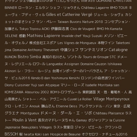
ドゥラン
ジュラ醸造家のかがみ・けんじろうさん
ville Asti
DOMAINE CHRISTIAN
BINNER
ローラン・エルラン
シェフ・リョウさん
Château Lagairre
BMO TOUR
キ
Gilles et Catherine Vergé
ューヴェ・ブディ・ヴィル
ジュール・ショヴェ
カシ
ェットのまさシェフ
サン・ペレー
Taiwan Buvons Nature 2018
コンセプション・
伊藤與志男
加藤さん
Tokyo Toyosu AOKI
Clos de Vougeot
BMO Mr.Kamata
Mathieu Lapierre
SELENE
感動
Invalide
chef Youji Suzuki
メゾン・ピエー
ル・オヴェルノ
株式会社エスポア
Les Vignes de Mongueux
本物ワイン
Taketomi
サンテミリオン
Catalogne
Domaine Anthony Thevenet
中湊シェフ
jima
Bistro Simba
ソントル
BUNON
高知の石川さん
Tours de Groupe STC
ドメー
ヌ・レグリエール
ロワ−ル
Languedoc Assignan
Domaine Cauzon
Ishikawa
Akinori
レ・フラー・ルージュ
台湾インポーターのバーバラさん
ア・シャッカン・
サ・ビュル2016
Kendo 8 dan Yoshimura Kenichi
ロンドンの自然派ワインバー
Diony
Cuisinier Yuji san
Atypique
マリー・ローズ
Isabelle
Moritaka san
KOMEZAWA
Abouriou 2002
BOMトロワザムール
東欧諸国
天・地・葡萄木・人
高
Village Montpeyroux
山南美さん
シャトー・ベル・アヴニール
Cuveé Le Rollier
クロ・レオニン
Anouk
勝山さん
Etienne Deiss
アレクサンドル・バン
東京・広尾
ドメーヌ・ダール・エ・リボ
グラエナ
Montgueux
Château Plaisance
ラス
Moulin à Vent
トー
長女のマドレーヌちゃん
Gamay
ボジャリアン
la Cuisine
Japonaise
Beaujolais Villages
ラスト営業日
ジャン・ピエール・クワントロ
BISSOH
Iwata Koki san
桜
Hospice de Beaune
オクセロワ・ナチュール2016