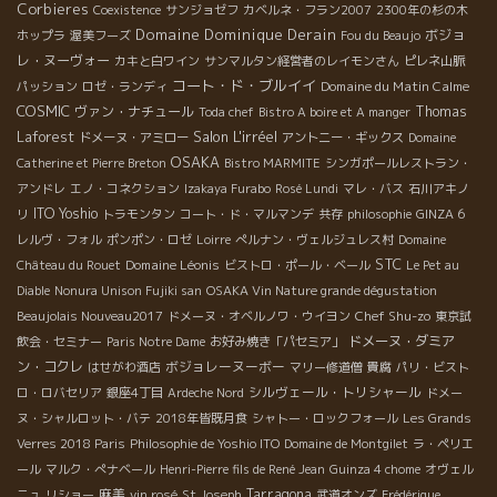
Corbieres
Coexistence
サンジョゼフ
カベルネ・フラン2007
2300年の杉の木
Domaine Dominique Derain
ボジョ
ホップラ
渥美フーズ
Fou du Beaujo
レ・ヌーヴォー
カキと白ワイン
サンマルタン経営者のレイモンさん
ピレネ山脈
コート・ド・ブルイイ
Domaine du Matin Calme
パッション
ロゼ・ランディ
COSMIC
ヴァン・ナチュール
Thomas
Toda chef
Bistro A boire et A manger
Salon L'irréel
Laforest
ドメーヌ・アミロー
アントニー・ギックス
Domaine
OSAKA
Catherine et Pierre Breton
Bistro MARMITE
シンガポールレストラン・
アンドレ
エノ・コネクション
Izakaya Furabo
Rosé Lundi
マレ・バス
石川アキノ
ITO Yoshio
リ
トラモンタン
コート・ド・マルマンデ
共存
philosophie
GINZA 6
レルヴ・フォル
ポンポン・ロゼ
Loirre
ぺルナン・ヴェルジュレス村
Domaine
STC
Domaine Léonis
Château du Rouet
ビストロ・ポール・ベール
Le Pet au
Diable
Nonura Unison Fujiki san
OSAKA Vin Nature grande dégustation
Chef Shu-zo
Beaujolais Nouveau2017
ドメーヌ・オベルノワ・ウイヨン
東京試
ドメーヌ・ダミア
飲会・セミナー
Paris Notre Dame
お好み焼き「パセミア」
ン・コクレ
ボジョレーヌーボー
はせがわ酒店
マリー修道僧
貴腐
パリ・ビスト
シルヴェール・トリシャール
ロ・ロバセリア
銀座4丁目
Ardeche Nord
ドメー
ヌ・シャルロット・バテ
2018年皆既月食
シャトー・ロックフォール
Les Grands
Verres 2018 Paris
Philosophie de Yoshio ITO
Domaine de Montgilet
ラ・ペリエ
ール
マルク・ぺナベール
Henri-Pierre fils de René Jean
Guinza 4 chome
オヴェル
麻美
Tarragona
ニュ
リショー
vin rosé
St Joseph
武道オンズ
Frédérique