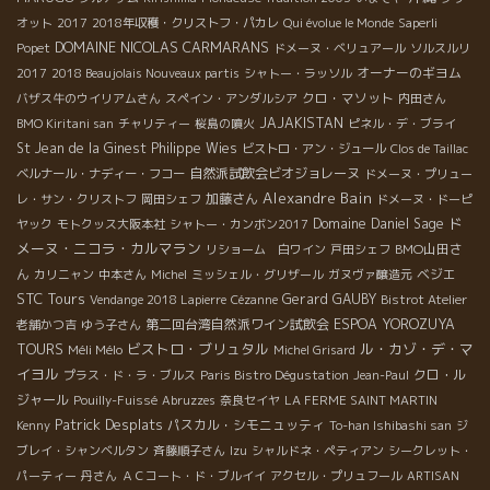
オット
2017
2018年収穫・クリストフ・パカレ
Qui évolue le Monde
Saperli
DOMAINE NICOLAS CARMARANS
Popet
ドメーヌ・ベリュアール
ソルスルリ
オーナーのギヨム
2017
2018 Beaujolais Nouveaux partis
シャトー・ラッソル
クロ・マソット
バザス牛のウイリアムさん
スペイン・アンダルシア
内田さん
JAJAKISTAN
BMO Kiritani san
チャリティー
桜島の噴火
ピネル・デ・ブライ
St Jean de la Ginest
Philippe Wies
ビストロ・アン・ジュール
Clos de Taillac
自然派試飲会ビオジョレーヌ
ベルナール・ナディー・フコー
ドメーヌ・プリュー
Alexandre Bain
加藤さん
レ・サン・クリストフ
岡田シェフ
ドメーヌ・ドーピ
ド
Domaine Daniel Sage
ヤック
モトクッス大阪本社
シャトー・カンボン2017
メーヌ・ニコラ・カルマラン
BMO山田さ
リショーム 白ワイン
戸田シェフ
ん
ベジエ
カリニャン
中本さん
Michel
ミッシェル・グリザール
ガヌヴァ醸造元
STC Tours
Gerard GAUBY
Vendange 2018 Lapierre
Cézanne
Bistrot Atelier
第二回台湾自然派ワイン試飲会
ESPOA YOROZUYA
老舗かつ吉
ゆう子さん
ビストロ・ブリュタル
ル・カゾ・デ・マ
TOURS
Méli Mélo
Michel Grisard
イヨル
クロ・ル
プラス・ド・ラ・ブルス
Paris Bistro Dégustation
Jean-Paul
ジャール
Pouilly-Fuissé
Abruzzes
奈良セイヤ
LA FERME SAINT MARTIN
Patrick Desplats
パスカル・シモニュッティ
Kenny
To-han Ishibashi san
ジ
ブレイ・シャンベルタン
斉藤順子さん
Izu
シャルドネ・ペティアン
シークレット・
パーティー
丹さん
ＡＣコート・ド・ブルイイ
アクセル・プリュフール
ARTISAN