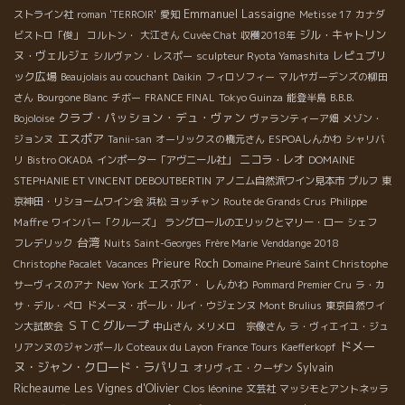
Emmanuel Lassaigne
ストライン社
roman 'TERROIR'
愛知
Metisse 17
カナダ
ジル・キャトリン
ビストロ「俊」
コルトン・
大江さん
Cuvée Chat
収穫2018年
ヌ・ヴェルジェ
レピュブリ
シルヴァン・レスポー
sculpteur Ryota Yamashita
ック広場
Beaujolais au couchant
Daikin
フィロソフィー
マルヤガーデンズの柳田
さん
Bourgone Blanc
チボー
FRANCE FINAL
Tokyo Guinza
能登半島
B.B.B.
クラブ・パッション・デュ・ヴァン
Bojoloise
ヴァランティーア畑
メゾン・
エスポア
ジョンヌ
Tanii-san
オーリックスの橋元さん
ESPOAしんかわ
シャリバ
ニコラ・レオ
リ
Bistro OKADA
インポーター「アヴニール社」
DOMAINE
STEPHANIE ET VINCENT DEBOUTBERTIN
アノニム自然派ワイン見本市
プルフ
東
Philippe
京神田・リショームワイン会
浜松
ヨッチャン
Route de Grands Crus
Maffre
ワインバー「クルーズ」
ラングロールのエリックとマリー・ロー
シェフ
台湾
フレデリック
Nuits Saint-Georges
Frère Marie
Venddange 2018
Prieure Roch
Christophe Pacalet
Vacances
Domaine Prieuré Saint Christophe
New York
エスポア・ しんかわ
サーヴィスのアナ
Pommard Premier Cru
ラ・カ
サ・デル・ぺロ
ドメーヌ・ポール・ルイ・ウジェンヌ
Mont Brulius
東京自然ワイ
ＳＴＣグループ
ン大試飲会
中山さん
メリメロ 宗像さん
ラ・ヴィエイユ・ジュ
ドメー
リアンヌのジャンポール
Coteaux du Layon
France Tours
Kaefferkopf
ヌ・ジャン・クロード・ラパリュ
Sylvain
オリヴィエ・クーザン
Richeaume
Les Vignes d'Olivier
Clos léonine
文芸社
マッシモとアントネッラ