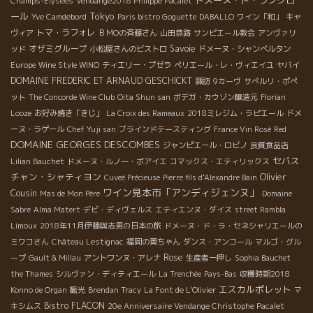
ドメーヌ・ド・ラングロ
Champs-Elysées
Vendange2018 Philippe Pacalet
ール
Tokyo
Yve Camdebord
Paris bistro Goguette
DABALLO
ワイン「和」
キャ
トマ・ラフォレ
ヴィア
ＢＭОの斉藤さん
山田恭路
サンピエール教会
アンヴァリ
オザミグループ
Savoie
ッド
小松屋さんのビストロ
ドメーヌ・シャンベルタン
Europe
Wine Style WINO
ティエリー・プゼラ
ペリエール・レ・ヴィエイユ
ヤバイ
DOMAINE FREDERIC ET ARNAUD GESCHICKT
諏訪
9カーヴ
サぺルリ・ポペ
ット
The Concorde Wine Club
Oita Shun san
ボデガ・カウゾン醸造元
Florian
Looze
お好み焼き「きじ」
La Croix des Rameaux
2018ミレジム・ラピエール
ドメ
ーヌ・ラゲール
Chef Yuji san
ブラインドテースティング
France Vin Rosé
Red
DOMAINE GEORGES DESCOMBES
ジャンピエール・ロビノ
良質食品店
セバス
Lilian Bauchet
ドメーヌ・ルノー・ボアイエ
コマックス・エティリックス
チャン・シャティヨン
Olivier
Cuveé Précieuse
Pierre fils d'Alexandre Bain
ワイン見本市「アンディジェンヌ」
Cousin
Mas de Mon Père
Domaine
Sabre
Alma Matert
デビ・ディヴェルス
エティエンヌ・ダイス
street Rambla
Limoux
2018年11月伊藤與志男の日本の旅
ドメーヌ・ド・ラ・セネシャリエールの
ミワコさん
Château Lestignac
福岡の黄ちゃん
ダンス・アンコール
マルゴ・グル
Rose
ープ
Gault & Millau
アントワンヌ・アレナ
生産者一押し
Sophia Bauchet
the Thames
シルヴァン・ディティエール
La Trenchée
Pays-Bas
収穫時期2018
エスカルポレット
Konno de Organ
観光
Brendan Tracy
La Font de L'Olivier
マ
Bistro FLACON
キシムス
20e Anniversaire Vendange Christophe Pacalet