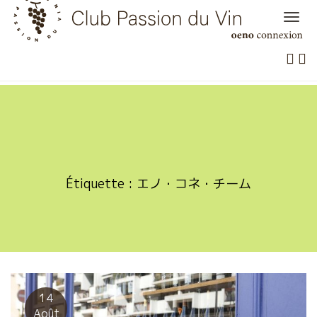
Skip
to
content
Étiquette :
エノ・コネ・チーム
14
Août