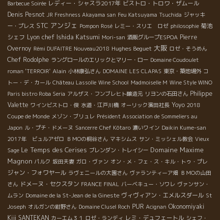
レディー・シャスラ2017年
ビストロ・トロワ・ザムール
Barbecue Soirée
Denis Pesnot
JR Freshness Akayama san
Feu Katsuyama
Tsuchida
ジャッキ
アンジェ
STC
菊池
ー・プレス
Pompon Rosé
レミー・スリエ ロゼ
philosophie
Lyon chef Ishida Katsumi
シェフ
Pierre
Mori-san
酒販グループESPOA
大阪
Overnoy
Hughes Beguet
Rémi DUFAITRE Nouveau2018
ロゼ・そうめん
Chef Rodolphe
ラングロールのエリックとマリー・ロー
Domaine Coudoulet
Alain
roman 'TERROIR'
小林康弘さん
DOMAINE LES CLAPAS
東京・築地場外
コ
トー・デ・カール
Château Lassolle
Wine School
Madmoiselle M
Wine Style WINO
Philippe
Paris bistro Roba Seria
アルザス・フンブレヒト醸造元
リヨンの石田さん
Valette
Yoyo
ワインビストロ・俊
水道・江戸川橋
オーリック濱田社長
2018
Coupe de Monde
メゾン・ブリュレ
Président Association de Sommeliers au
Japon
ル・プチ・ドメーヌ
Sancerre
Chef Kôtaro
濃いワイン
Daikin Kume-san
2017年 ビュルアゼロ
ＢＭОの桐谷さん
マキシムス
サン・ミッシェル教会
Vieux
Le Temps des Cerises
Domaine Maxime
Sage
ブレンダン・トレイシー
Magnon
パルク
坂田夫妻
ガロ・ヴァン
オン・メ・フェ・ス・キル・トゥ・プレ
ジャン・フォワヤール
ラヴェニールの大園さん
ヴァランティーア畑
ＢＭОの山田
ドメーヌ・セクスタン
さん
FRANCE FINAL
バーベキュー・ソワレ
ヴァンサン・
ヴィヴィアン・エメルスダール
ムラン
Domaine de la St-Jean de la Gineste
St
PUR
Okonomiyaki
Joseph
オルガンの紺野さん
Domaine Clusel Roch
Acignan
Kiji SANTEKAN
レミ・デュフェートル
カーエム３１
ロゼ・ランディ
シェフ・