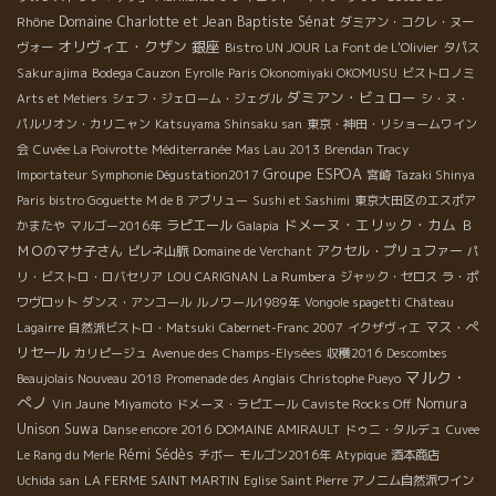
Rhône
Domaine Charlotte et Jean Baptiste Sénat
ダミアン・コクレ・ヌー
オリヴィエ・クザン
銀座
ヴォー
Bistro UN JOUR
La Font de L'Olivier
タパス
Sakurajima
Bodega Cauzon
Eyrolle
Paris Okonomiyaki OKOMUSU
ビストロノミ
ダミアン・ビュロー
Arts et Metiers
シェフ・ジェローム・ジェグル
シ・ヌ・
パルリオン・カリニャン
Katsuyama Shinsaku san
東京・神田・リショームワイン
会
Cuvée La Poivrotte
Méditerranée
Mas Lau 2013
Brendan Tracy
Groupe ESPOA
Importateur Symphonie Dégustation2017
宮崎
Tazaki Shinya
Paris bistro Goguette
M de B
アブリュー
Sushi et Sashimi
東京大田区のエスポア
ドメーヌ・エリック・カム
ラピエール
Ｂ
かまたや
マルゴー2016年
Galapia
ＭＯのマサ子さん
アクセル・プリュファー
ピレネ山脈
Domaine de Verchant
パ
La Rumbera
リ・ビストロ・ロバセリア
LOU CARIGNAN
ジャック・セロス
ラ・ポ
ワヴロット
ダンス・アンコール
ルノワール1989年
Vongole spagetti
Château
マス・ぺ
Lagairre
自然派ビストロ・Matsuki
Cabernet-Franc 2007
イクザヴィエ
リセール
カリピージュ
Avenue des Champs-Elysées
収穫2016
Descombes
マルク・
Beaujolais Nouveau 2018
Promenade des Anglais
Christophe Pueyo
ぺノ
Nomura
Vin Jaune
Miyamoto
ドメーヌ・ラピエール
Caviste Rocks Off
Unison Suwa
Danse encore 2016
DOMAINE AMIRAULT
ドゥニ・タルデュ
Cuvee
Rémi Sédès
Le Rang du Merle
チボー
モルゴン2016年
Atypique
酒本商店
Uchida san
LA FERME SAINT MARTIN
Eglise Saint Pierre
アノニム自然派ワイン