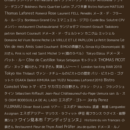
Grisard
タンペット
Antonella
ケヴィ
ン・デコンブ
Boldness
Paris Quartier Latin
ブノワ夫妻
Bistro Nature MATSUKI
Thomas Laforest
Rose
Pomerol
Laurent FELL
Penedès
メーヌ・デ・フラー
ル・ルージュ
Bordeaux Grand Cru
エマニュエル・ジブロ
Cuvée Bou
Solutré
CPV
メンバー
restaurent Chateaubriand
サンジョゼフ
Vincent Girault
Tadokoro
patron
Benoit Courault
ドメーヌ・ド・ヴェルシャン
カニグ山
ミッシェル
Le
Domaine Ad Vium
Bonne Peche
LA VRILLE ET LE PAPILLON
Le Petit Domaine
Vin de mes Amis
Soleil Couchant
ＢＭОの斉藤さん
Ginza Kiji Okonomiyaki
石
Tokyo Ebisu
ドメーヌ・
川さん
Pink is not red
Saint Michel
シャ(猫のラベル）
THOMAS PICOT
パット・ルー
Côte de Castillon
Tokyo Setagaya
モトクッス
美味しい～～！
ポン・ヌッフ
梶川さん
アキ子さん
London tasting RAW 2018
Tokyo
film
Thibaut
ヴァン・ナチュールのビストロの歴史
パリ・ビストロ・ゴグ
Bistro
YUZU
ットゥ
OSAKA Daikin KIMURA san
Nouveau Laforest2018
Coinstot Vino
トマ・ピコ
サカガミの日野さん
グラン・クリュ・フランクシュ
タイン
Sébastien Riffault
Jean-Paul
Châteauneuf-du-Pape
Uemura san
ル・ス
エスポア・ゴトー
Jordy Perez
ラ
OGM
BODEGUILLA DE AL LADO
FUJIMARU
Olivar
Rosé Lundi
ツアー・エスポア
Washoku
武道・剣道
Languedoc
エスポアツアー
Assignan
マリウス・ラフィット
伊豆
南フランス
ウグイス・紺野
ワイン見本市「アンディジェンヌ」
真シェフ
Histoire du vin francais
小
Axel Prüfer
泉さん
Restaurent Fleur de Thym
Jeu de quilles
ドメーヌ・ルノ