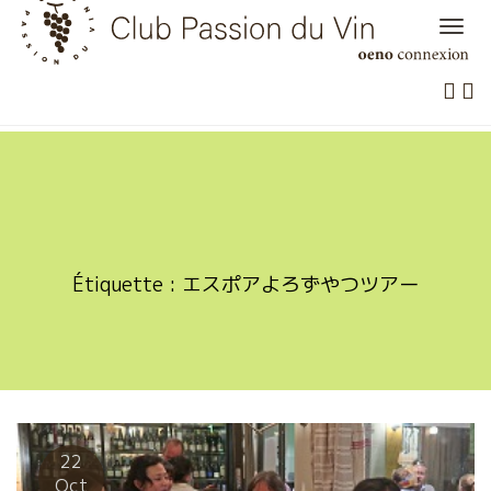
Skip
to
content
Étiquette :
エスポアよろずやつツアー
22
Oct