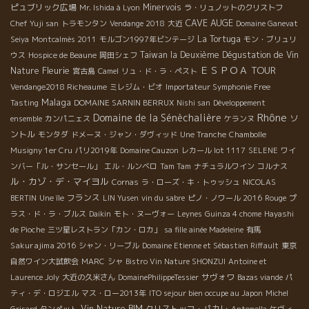
ピュブリック広場
Minervois
Mr. Ishida à Lyon
ラ・リュノットのクリストフ
CAVE AUGE
Chef Yuji san
トラモンタン
Vendange 2018
大近
Domaine Ganevat
La Tortuga
Seiya
Montcalmès 2011
モルゴン1997年ビンテージ
モン・ブリュリ
Taiwan la Deuxième Dégustation de Vin
ウス
Hospice de Beaune
岡田シェフ
ＥＳＰＯＡ TOUR
Fleurie
Nature
宮古島
Camel
リュ・ド・ラ・ペスト
Vendange2018 Richeaume
ミレジム・ビオ
Importateur Symphonie Free
Malaga
Tasting
DOMAINE SARNIN BERRUX
Nishi san
Développement
Rhône
Domaine de la Sénèchalière
ソ
ensemble
カンパニェス
ケランヌ
ントル
モンタダ
ドメーヌ・ジャン・ダヴィッド
Une Tranche
Chambolle
Musigny 1er Cru
パリ2019年
Domaine Cauzon
レカール lot 1117
SELENE
ワイ
ンバー「ル・サンセール」
エル・ルンベロ
Tam Tam
ナチュラルワイン
コルナス
ル・カゾ・デ・マイヨル
Cornas
ラ・ローズ・キ・トゥッシュ
NICOLAS
フランス
BERTIN
Une île
LIN Yusen
vin du sabre
ピノ・ノワール 2016
Rouge
プ
ラス・ド・ラ・ブルス
Daikin
モト・ヌーヴォー
Leynes
Guinza 4 chome
Hayashi
de Pioche
三ツ星レストラン「カン・ロカ」
sa fille ainée Madeleine
有馬
Sakurajima 2016
シャン・リーブル
Domaine Etienne et Sébastien Riffault
東京
自然ワイン大試飲会
MARC
シャ
Bistro Vin Nature SHONZUI
Antoine et
サヴォワ
Laurence Joly
大近の久米さん
DomainePhilippeTessier
Bazas viande
パ
ティ・デ・ロジエル
マス・ロー2013年
ITO sejour bien occupe au Japon
Michel
Vin Nature BIM
クリストッフ・パカレ