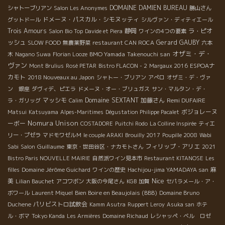
DOMAINE DAMIEN BUREAU
シャトーブリアン
Salon Les Anonymes
勝山さん
ドメーヌ・パスカル・シモヌッティ
グットドール
シルヴァン・ディティエール
Trois Amours
静岡
ラ・ピオ
Salon Bio Top
Davide et Piera
ワインの4つの要素
ッシュ
Gerard GAUBY
SLOW FOOD
無農薬野菜
restaurant CAN ROCA
六本
オザミ・デ・
BMO Yamada
Takenouchi san
木
Nagano Suwa
Florian Looze
ヴァン
ESPOAナ
Mont Brulius
Rosé PETAR
Bistro FLACON - 2
Margaux 2016
カモト
2018 Nouveaux au Japon
シャトー・ブリアン
アぺロ
オザミ・デ・ヴァ
ン 銀座
ダヴィデ、ピエラ
ドメーヌ・オー・ブリュガス
サン・マルタン・デ・
マッシモ
Domaine SEXTANT
加藤さん
Remi DUFAIRE
ラ・ガリッグ
Calim
ボジョレーヌ
Matsui
Katsuyama
Alpes-Maritimes
Dégustation Philippe Pacalet
Nomura Unison
ーボー
COSTADORE
Puitchi Rodo
La Colline Inspirée
ティエ
リー・プゼラ
マドモワゼルＭ
le couple ARAKI
Brouilly 2017
Poupille 2008
Wabi
Guillaume
フィリップ・アリエ
Sabi
Salon
東京・世田谷区・ナカモトさん
2021
Bistro Paris NOUVELLE MAIRIE
自然派ワイン見本市
Restaurant KITANOSE
Les
麻
filles
Domaine Jérôme Guichard
ワインの歴史
Hachijou-jima YAMADAYA san
Nice
美
Lilian Bauchet
アコワボン
大阪の今尾さん
KGB
加賀
セパラメール・ア・
Bien Boire en Beaujolais (BBB)
ボワール
Laurent Miquel
Domaine Bruno
パリビストロ試飲会
Duchene
Kamm Asutra
Ruppert Leroy
Asuka san
ホテ
ル・ボマ
Tokyo Kanda
Les Armières
Domaine Richaud
レシャッペ・ベル ロゼ