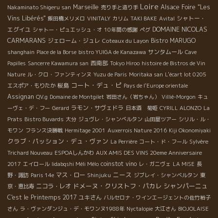
Loire
Marseille
Alsace Foire "Les
Nakaminato Shigeru san
売り手と造り手
Vins Libérés"
シャトー・
飯田橋メリメロ
VINITALY
カリム
TAKI BAKE
Avital
DOMAINE NICOLAS
エグイユ
シャトー・ピュエッシュ・オ
10年間の感謝
ペグ
CARMARANS
ジェローム・ジュレ
Bistro MARUGO
Coteaux du Layon
サンタムール
shanghain
Place de la Borse
bistro YUIGA de Kanazawa
Cave
西南部
Papilles
Sancerre Kawamura san
Tokyo Hiroo
histoire de Bistros de Vin
Nature
ル・クロ・ファンティンヌ
Yuzu de Paris
Moritaka san
L'écart lot 0205
コート・デュ・ピ
桜島
エスポア・もりたか
Pays de l'Europe orientale
Assignan
QV.g
Domaine de Montgilet
岩田さん（岩ちゃん）
Villié-Morgon
キュ
ラモン・サヴェドラ
ーヴェ・デ・フー
Gerard
日本酒 菊姫
CYRILL ALONZO
La
Prats
Bistro Buvards
大分
ジュヴレ・シャンべルタン
山田屋ツアー
シリル・ル・
モワン
フランス決勝戦
Hermitage 2001
Auxerrois Nature 2016
Kiji Okonomiyaki
クラブ・パッション・デュ・ヴァン
La Perrière
コート・ド・フール
Sylvère
Trichard Nouveau
ESPOAしんかわ
AUX AMIS DES VINS 20eme Anniversaire
coinstot vino
2017
エイロール
Iidabqshi Méli Mélo
レ・ガニヴェ
LA MISE
長
ニース
マス・ロー
野・諏訪
Paris 14e
Shinjuku
ジブレイ・シャンベルタン
東
ドメーヌ・クリストフ・パカレ
シャンパーニュ
ニコラ・レオ
京・恵比寿
C'est le Printemps 2017
ユキさん
バルセロナ・ワインエージェントの佐竹裕子
さん
ラ・ヴァンダンジュ・デ・モワンヌ1988年
Nyctalopie
大江さん
BIOJOLAISE