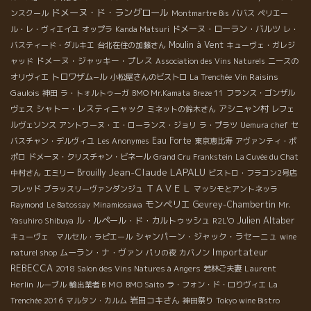
ドメーヌ・ド・ラングロール
ンスクール
Montmartre Bis
ババス
ペリエー
ドメーヌ・ローラン・バルツ
ル・レ・ヴィエイユ
オップラ
Kanda Matsuri
レ・
Moulin à Vent
バスティード・ダルキエ
台北在住の加藤さん
キューヴェ・ガレジ
ドメーヌ・ジャッキー・プレス
ャッド
Association des Vins Naturels
ニースの
トロワザム−ル
Vin Raisins
オリヴィエ
小松屋さんのビストロ
La Trenchée
Gaulois
神田
ラ・トォルトゥーガ
BMO Mr.Kamata
Breze 11
フランス・ゴンザル
シャトー・レスティニャック
アシニャン村
ヴェス
ミネットの鈴木さん
レフェ
ルヴェソンス
アントワーヌ・エ・ローランス・ジョリ
ラ・プラツ
Uemura chef
セ
Eau Forte
バスチャン・デルヴィユ
Les Anonymes
東京恵比寿
アヴァンティ・ポ
ポロ
ドメーヌ・クリスチャン・ビネール
Grand Cru Frankstein
La Cuvée du Chat
Jean-Claude LAPALU
Brouilly
中村さん
エミリー
ビストロ・フラコン2号店
ＴＡＶＥＬ
フレッド
ブラッスリーヴァンダンジュ
マッシモとアントネッラ
モンペリエ
Gevrey-Chambertin
Raymond
Le Batossay
Minamiosawa
Mr.
Julien Altaber
ル・ルペール・ド・カルトゥッシュ
Yasuhiro Shibuya
R2L'O
シャンパーン・ジャック・ラセーニュ
キューヴェ マルセル・ラピエール
wine
Importateur
ムーラン・ナ・ヴァン
naturel shop
パリの夜
カバノン
REBECCA
Laurent
2018 Salon des Vins Natures à Angers
若林ご夫妻
Herlin
ルーブル
輸出業者ＢＭＯ
BMO Saito
ラ・フォン・ド・ロりヴィエ
La
岩田コキさん
Trenchée 2016
マルタン・カルム
神田祭り
Tokyo wine Bistro