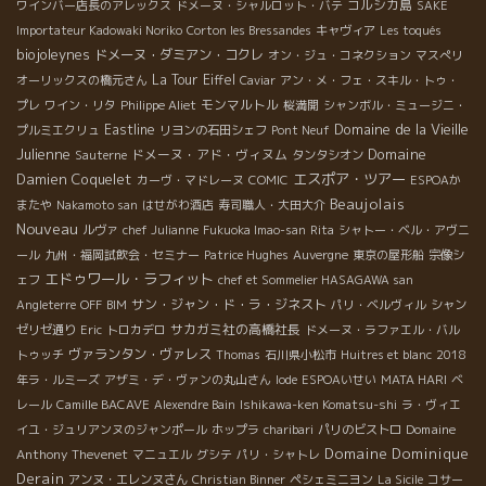
コルシカ島
ワインバー店長のアレックス
ドメーヌ・シャルロット・バテ
SAKE
Importateur Kadowaki Noriko
Corton les Bressandes
キャヴィア
Les toqués
biojoleynes
ドメーヌ・ダミアン・コクレ
オン・ジュ・コネクション
マスぺリ
La Tour Eiffel
オーリックスの橋元さん
Caviar
アン・メ・フェ・スキル・トゥ・
モンマルトル
プレ
ワイン・リタ
Philippe Aliet
桜満開
シャンボル・ミュージニ・
Domaine de la Vieille
Eastline
プルミエクリュ
リヨンの石田シェフ
Pont Neuf
Julienne
Domaine
ドメーヌ・アド・ヴィヌム
Sauterne
タンタシオン
Damien Coquelet
エスポア・ツアー
カーヴ・マドレーヌ
COMIC
ESPOAか
Beaujolais
またや
Nakamoto san
はせがわ酒店
寿司職人・大田大介
Nouveau
ルヴァ
chef Julianne
Fukuoka Imao-san
Rita
シャトー・ベル・アヴニ
ール
九州・福岡試飲会・セミナー
Patrice Hughes
Auvergne
東京の屋形船
宗像シ
エドゥワール・ラフィット
ェフ
chef et Sommelier HASAGAWA san
サン・ジャン・ド・ラ・ジネスト
Angleterre
OFF
BIM
パリ・ベルヴィル
シャン
サカガミ社の高橋社長
ゼリゼ通り
Eric
トロカデロ
ドメーヌ・ラファエル・バル
ヴァランタン・ヴァレス
トゥッチ
Thomas
石川県小松市
Huitres et blanc
2018
年ラ・ルミーズ
アザミ・デ・ヴァンの丸山さん
Iode
ESPOAいせい
MATA HARI
ベ
レール
Camille BACAVE
Alexendre Bain
Ishikawa-ken Komatsu-shi
ラ・ヴィエ
Domaine
イユ・ジュリアンヌのジャンポール
ホップラ
charibari
パリのビストロ
Domaine Dominique
Anthony Thevenet
マニュエル
グシテ
パリ・シャトレ
Derain
アンヌ・エレンヌさん
Christian Binner
ペシェミニヨン
La Sicile
コサー