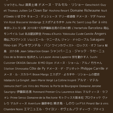
ドメーヌ・マルセル・リショー
酒美土場
Geschickt
リョウさん
Paul
Guy
Domaine Richeaume
Le Clown Bar
et Thomas Jullien
Hoshino Resort
Nuit
d'Ooedo
いまでや
キョーコ・デュシェーヌ
マリー修道僧
ドメーヌ・マダ
France
Bar à vins
Vin Rosé
Brasserie Vendange
エスポアよろずや
Julie
Pic Saint Loup
Barcelona
東京レストラン業
2018年11月伊藤與志男の日本の旅
L'Herbefolle
南仏
Angers
Sud
モンペイル
名古屋試飲会
Pineau d'Aunis
Yokosuka
Cuvée Camille
Sakagami
南仏プロヴァンス
ソムリエール・ケニーさん
ジャン・ドゥローブル
アレキサンドル・バン
Hino-san
Sara
ワインカヴィスト・ロックス・オフ
桜
シャンパ－ニュ・ジャック・ラセ－ニュ
島 2016年
Jean Sébastion Gioan
Clos de la Briderie
松井さん
Le Layon
Anne Lapierre
世を動かす人
Sushi
Cuisinier OKADA Daisuke
ＢＭО
Dijon
ドメーヌ・ショーム・アルノ
竹ちゃん
Philippe Carrille
Côte de Py
Station Shinosaka
ドメーヌ・デ・グリオット
ド
メーヌ・ル・スカラベ
Brave Margo
エスポア・よろずや・リショームの歴史
アルマ・マテル
Iidabashi Le Ginglet
Jean-Marie Vergé
La Colline Inspiré
Uemura cherf
Les Vins des Moines
la Porte de Bourgogne
Domaine Jerome
伊藤與志男
Saurigny
Pommard Premier Cru
Laurence Alias
マルティーヌ・ラフ
ォレ
Prime Senso
Domaine de la Rectorie
モトクッス大阪本社
プロヴォッケ
ヴァ
焼き鳥・しのり
レり
マルティーヌ
Aventure
藤原幸也
Le P'tit Pinard
Bar à vins
エマニュエル・ウイヨン・オヴェルノワ
Chambre Noire
ディーヴ・ブテイユ