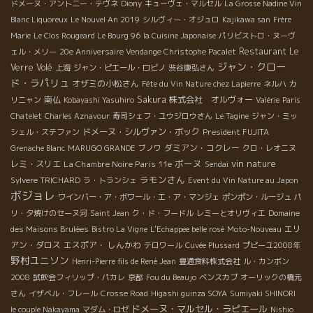
ドメーヌ・アント二ー・テヴネ
Diony
キューヴェ・マルセル
La Grosse Nadine Vin
Blanc Liquoreux
Le Nouvel An 2019
シルヴィー・オジュロ
Kajikawa san
Frère
Marie
Le Clos Rougeard Le Bourg 96
la Cuisine Japonaise
パリビストロ・ヌーヴ
Restaurant Le
ェル・メリー
20e Anniversaire Vendange Christophe Pacalet
ジャン・クロー
Verre Volé
上海
ジャン・ピエール・ロビノ
渋谷康弘さん
ド・ラパリュ
オザミの小松さん
Fête du Vin Nature chez Lapierre
ネルハ
カ
南仏
Sakura
株式会社 オルヴォー
リニャン
Kobayashi Yasuhiro
Valérie
Paris
Chatelet
Charles Aznavour
寿司シェフ・ユウジロウさん
Le Tagine
ジャン・ミッ
ドメーヌ・シルヴァン・ボック
President FUJITA
シェル・ステファン
ダミアン・コクレー
Grenache Blanc
MARUGO GRANDE
ブノワ
クロ・レオニヌ
ボーヌ
vin nature
レミ・スリエ
La Chambre Noire Paris 11e
Sendai
ラモンさん
Sylvere TRICHARD
ラ・トランシェ
Event du Vin Nature au Japon
ボジョレ
ワインバー・ア・ボワール・エ・ア・マンジェ
ポンポン・ルージュ
パ
リ・夕焼けのセーヌ河
Saint Jean
ク・ド・フードル
レミーとオリヴィエ
Domaine
エリ
des Maisons Brulées
Bistro La Vigne
L'Echappee belle rosé
Moto-Nouveau
アン・ダロス
エスポア・ しんかわ
テロワール
Cuvée Plussard
プピーユ2008年
野村ユニソン
Henri-Pierre fils de René Jean
豊通食料株式会社
ル・カンボン
2008
試飲会フィリップ・パカレ
京都
Fou du Beaujo
ベンスカブ
オーリックの橋元
さん
イザベル・フレール
Crosse Road
Higashi guinza SOYA
Sumiyaki SHINORI
ドメーヌ・マルセル・ラピエール
le couple Nakayama
マダム・ロゼ
Nishio