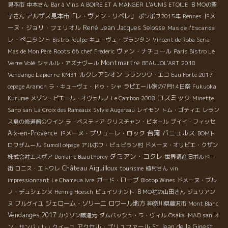
見本市
中本さん
Bar à Vins A BOIRE ET A MANGER
L'AUNIS ETOILE
ＢＭОの聖
アルザス見本市「レ・ヴァン・リベレ」
ドメ
子さん
ポンポワ2015年
Rennes
René Jean
ーヌ・ジョリ・フェリオル
Jacques Selosse
Mas de l'Escarida
レ・ぺニタント
Bistro Poulpe
キューヴェ・プランタン
Vincent de Roba Seria
Roots 66
ヴァン・ナチュール
Mas de Mon Père
chef Frederic
Paris Bistro Le
Montmartre
2018
Verre Volé
シャルル・アズナヴール
BEAUJOL'ART
Vendange Lapierre
ルクレアシオン
KM31
フランソワ・エコ
Eau Forte 2017
cepage Aramon
ラ・キューヴェ・ドゥ・シャ
ラピエール家の7月14日祭
Fukuoka
コスミック
Kurume
メゾン・ピエール・オヴェルノ
Le Cambon 2008
Minette
Sano san
La Croix des Rameaux
Sylvie Augereau
レイモン
トム・ゴティエ
レラン
ス島の修道僧のワイン
ラ・ベスティア
クリスチャン・ビネール
プイイ・フィッセ
台湾
バニュルス
Aix-en-Provence
ドメーヌ・プリューレ・ロック
BOMト
ロワザムール
Sumoll cépage
アルボワ・ピュピラン村
ドメーヌ・オリビエ・クザン
ダミアン・コクレ
株式会社エスポア
Domaine Beauthorey
世界遺産旧ボルドー
Château Aiguilloux
街
ロニス・エトワレ
tourisme
植村さん
vin
ガード・ローブ
impressionnant
Le Chameua Ivre
Biotop Wines
ドメーヌ・ブル
ノ・デュシェンヌ
Hennig Hoesch
ビュイソナント
ＢＭО社の山田さん
ジュリアン
ジェローム・ソリーニ
ロワール地方
ヌ
ブルグイユ
神奈川県藤沢市
Mont Blanc
Vendanges 2017
カウゾン醸造元
ダムバッシュ・ラ・ヴィル
Osaka IMAO san
オ
アクセル・プリュファール
St Jean de la Ginest
ン・サンバ・レ・クイーユ