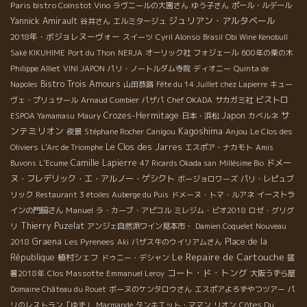
Paris bistro Coinstot Vino
ラヴニールの大園さん
ゆう子さん
ポール・ルデール
ジュリアン・アルタベール
Yannick Amirault
谷井さん
エルミタージュ
2018年・ボジョレヌーヴォー
スイーツ
Cyril Alonso
Brasil
Obi Wine Kenobull
Saké KIKUHIME
Port du Thon
NERJA
オーリック社
フォジェール
600年の栗の木
Philippe Alliet
VINI JAPON
パリ・ノートルダム寺院
ディオニー
Quinta de
Bistro Trois Amours
Napoles
山田恭路
Fête du 14 Juillet chez Lapierre
キュー
ビストロ
ヴェ・プリュサール
Arnaud Combier
パザパ
Chef OKADA
サカガミ社
サ
Crozes-Hermitage
Japon
ESPOA Yamamasu
Maury
日本・浜松
カベルネ
ンテミリオン
Kagoshima
Anjou
夜景
Stéphane Rocher
Canigou
Le Clos des
Le Clos des Jarres
Oliviers
L'Arc de Triomphe
エスポア・ナカモト
Amis
Camille Lapierre
ドメー
Buvons
L'Ecume
47 Ricards Okada san
Millésime Bio
ヌ・フレデリック・エ・アルノー・ゲシクト
ボージョロワーズ
パリ・レピュブ
リック
Restaurant 3 étoiles Auberge du Puis
ドメーヌ・トマ・ルアネ
イーストラ
Manuel
インの門脇さん
ラ・カーブ・アピコル
ミレジム・ビオ2018
ロゼ・グリグ
Thierry Puzelat
リ
アンジェ自然派ワイン見本市・
Damien Coquelet Nouveau
Graena
Place de la
2018
Les Pyrenees
Aki
バザス牛のウイリアムさん
Le Repaire de Cartouche
République
植村シェフ
ドゥニー・デシャン
猛
コート・ド・トング
Clos Massotte
暑2018年
Emmanuel Leroy
大阪うずら屋
Domaine Château du Rouet
ボーヌのケンタロウさん
エスポアよろずやつツアー
パ
Côtes Du
リのレストラン「ゆず」
Marmande
タンキエット・ママン
リオン