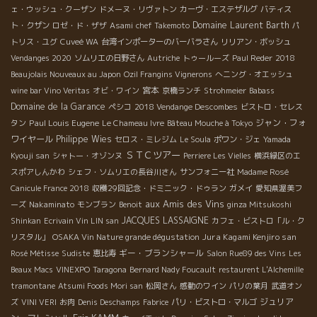
ェ・ウッシュ・クーザン
ドメーヌ・リヴァトン
カーヴ・エステザルグ
バティス
Domaine Laurent Barth
ト・クザン
ロゼ・ド・ザザ
Asami
chef Takemoto
パ
トリス・ユグ
Cuveé WA
台湾インポーターのバーバラさん
リリアン・ボッシュ
Vendanges 2020
ソムリエの日野さん
Autriche
トゥールーズ
Paul Reder
2018
Beaujolais Nouveaux au Japon
Ozil Frangins Vignerons
へニング・オエッシュ
宮本
wine bar Vino Veritas
オビ・ワイン
京橋ランチ
Strohmeier
Babass
Domaine de la Garance
ペシコ
2018 Vendange Descombes
ビストロ・セレス
Paul Louis Eugene
ジャン・フォ
タン
Le Chameau Ivre
Bâteau Mouche à Tokyo
ワイヤール
Philippe Wies
セロス・ミレジム
Le Soula
ポワン・ジェ
Yamada
ＳＴＣツアー
Kyouji san
シャトー・オゾンヌ
Perriere Les Vielles
横浜緑区のエ
スポアしんかわ
シェフ・ソムリエの長谷川さん
サンフォニー社
Madame Rosé
Canicule France 2018
収穫29回記念・ドミニック・ドゥラン
ガメイ
愛知県渥美フ
aux Amis des Vins
ーズ
Nakaminato
モンブラン
Benoit
ginza Mitsukoshi
JACQUES LASSAIGNE
Shinkan
Ecrivain Vin LIN san
カフェ・ビストロ「ル・ク
Jura Kagami Kenjiro san
リスタル」
OSAKA Vin Nature grande dégustation
ギー・ブランシャール
Rosé Métisse
Sudiste
恵比寿
Salon Rue89 des Vins
Les
Beaux Macs
VINEXPO
Taragona
Bernard Nady Foucault
restaurent L'Alchemille
tramontane
Atsumi Foods Mori san
松岡さん
感動のワイン
パリの葉月
武道オン
ジュリア
ズ
VINI VERI
お肉
Denis Deschamps
Fabrice
パリ・ビストロ・マルゴ