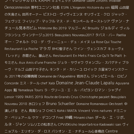
Eric KAMM
ン・マレシャル
キュイエット
Domaine Sabre
Zinzins
Invalide
Oenoconnexion
野村ユニソン社長
福岡
ESPA
L'Angevin
Histoire du vin
山田屋
の矢島さん
田所オーナー
ビストロ・ヴィヴィエンヌ
オリヴィエ・クロ
ジャック・
ヴァン・ナ
フェヴリエ
フィリップ・マッフル
マス・ド・モンペール
オーストリア
チュール見本市ビム
ジョルディ
Millésime Bio 2019
マルゴー
AC Brouilly
ヴィル
フランシュ
ヴィンテージュ2015
Beaujolais Nouveau2017
タパス・バー
Paellia
オー・フォルト
クロ・デ・ヴィーニュー・デュ・メイヌ
La Rose Qui Touche
マラガ
Restaurant La Pioche
BMO聖子さん
ワイン・ヴェンスカブ
キューヴェ
「レッド」
赤間さん、藤山さん
Restaurant En Mets Frais Ce Qu'Il Te Plaît
ト
モミさん
Aux Amis d’une Franche
ジュラ・サヴォワ
ヴォンゴレ・スパゲティ
ブラ
ーヴ・マルゴ
山田マサ子さん
キンタ・ド・カリーユ
ロイック
久留米ワインスクー
Domaine de l’Aiguelière
ル
2017年の収穫情報
岩井さん
ジャンピエール・ロビノ
Domaine Jean-Claude Lapalu
Concorde
ミス・テール
chef Xabi
Aguyana
Apps
鮨
Yamadaya Tours
ラ・ヴリーユ・エ・ル・パピヨン
ロマン・シャプイ
Lenoir 1989
PARIS 2019
Route de Grands Crus
Chiristophe pacalet Beaujolais
Bruno Schueller
Nouveau 2018
水口シェフ
Domaine Romaneaux-Destezet
中
湊しげる さん
鳥海シェフ
CHICS
Kohki IWATA
Vincent
Vins natures
ドミニッ
沖縄
ダール・エ・リボ、
ク・べリュアール
ケケ・デコンブ
Fred
Minami chan
ルネ・ジャン
ソムリエの松本さん
CPVのKisho
Importatrice Kadowaki san
ヴィ
Centre
ニョブル・エリオン・ダ・ロス
パシオン・エ・ナチュール心斎橋店