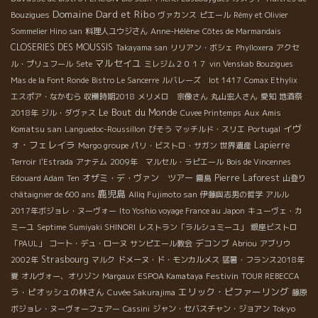
Domaine Dard et Ribo
Bouzigues
ヴァカンス
ピエール
Rémy et Olivier
Sommelier Hino san
料理人ユウジさん
Anne-Hélène
Côtes de Marmandais
CLOSERIES DES MOUSSIS
Takayama san
リリアン・ボシェ
Phylloxera
アクセ
マルセイユ
ル・プリュフール
Sete
ミレジム２０１７
vin Venskab
Bouzigues
Mas de la Font Ronde
Bistro Le Sancerre
ルバレーズ lot 1417
Comax Ethylix
エスポア・なかむら
収穫時期2018
メリメロ 宗像さん
丸山宏人さん
愛知
地酒祭
Le Bout du Monde
Aux Amis
2018年
ジル・ダヴァス
Cuvee Printemps
イヴ
Komatsu san
Languedoc-Roussillon
びそう
マッチルド・スリエ
Portugal
ォ・フェレイラ
Lapierre
Margo groupe
パリ・ビストロ・サガン
世界遺産
Terroir
l'Estrada
アナテム
2009年 マルセル・ラピエール
Bois de Vincennes
オザミ・デ・ヴァン ツアー
Pierre Laforest
Edouard Adam
Ten
霧島
山登り
鹿児島
châtaignier de 600 ans
Alliq Fujimoto san
伊藤與志男の哲学
アルル
2017年ボジョレ・ヌーヴォー
Ito Yoshio voyage France au Japon
キューヴェ・カ
ミーユ
Septime
Sumiyaki SHINORI
レストラン「ラルシュミーユ」
銀座ビストロ
デコンブ
「PAUL」
コート・デュ・ローヌ
サンピエール教会
Abriou
アブリウ
Strasbourg
2002年
マルク
ドメーヌ・ド・モンカルメス
猛暑・フランス2018年
Festivin
夏
オルヴォー、オリゾン
Margaux
ESPOA Kamataya
TOUR REBECCA
エリック・ピファーリング
ラ・ピオッシュの林さん
Cuvée Sakurajima
藤原
Tokyo
ボジョレ・ヌーヴォーフェアー
Cassini
ジャン・セバスチャン・ジョアン