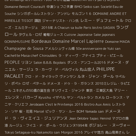
BMO Seiko san
Domaine Benoit Courault
中湊シェフご夫妻
Societé Eau de
Souche
シンガポールレストラン・アンドレ
モルゴン１６
DOMAINE ANDRE ET
レミー・デュフェートル
MIREILLE TISSOT
諏訪
ジャーナリスト・ハン氏
クロ
ラング
ーズ・エルミタージュ 2016年
A Chacun sa bulle
Paris bistro SAGAN
ロール
タヴェル・ロゼ
葡萄ジュース
Cuiisne Japonaise
Sake japonais
Bordeaux
Domaine Marcel Lapierre
GONINMUSUME
Domaine MADA
Champagne de Sousa
アメルシュヴィル畑
50e anniversaire de Yuki san
Cachette Masa chef
Chiroubles
ラ・ディーヴ・ブテイユ
プティ・ピエール
PEOPLE
リヨン
ドメーヌ・ダ
Salon B.B.B. Bojolais
ダンス・アンコール2016
PHILIPPE
丸山宏人
ニエル・サージュ
ラ・カーヴ・ド・ベルヴィル
PACALET
ルネ・ジャン・ダール
クロ・ド・タイラック
ヴァンサン
サぺル
リ・ポぺト
ロゼ・ぺタール
ドメーヌ・ドゥ・ラ・ガランス
2018ミレジム・ラピエ
マリー・
ール
ユキさんの50歳の誕生会
オリヴィエ・ジャンテ
東京・江東区大島
エレンヌ・バカーブ
Kyushu
イザベル
ヤン・ベルトラン
カメル
ローランス・マ
ニヤ・クリエフ
Jeroboam
C'est le Printemps 2016
Bistro Aux Amis
レストラ
ドメーヌ・
ン・ソヤ
桜・花見
Marcel
ピック・サン・ルー
BOM Yamada san
ド・ラ・ヴィエイユ・ジュリアンヌ
Jean Delobre
tapas
Henind
マグロの漁
ボジョレー ・ヌーヴォー
港
ルージュ・フイユ・ド・ポール・ウジェンヌ1994年
レ
Tokyo Setagaya-ku Nakamoto san
Morgon 2016
アレイヤ地方
高山南美さん