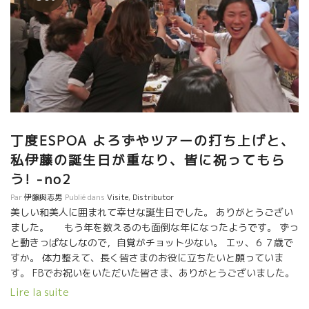
丁度ESPOA よろずやツアーの打ち上げと、
私伊藤の誕生日が重なり、皆に祝ってもら
う! -no2
Par
伊藤與志男
Publié dans
Visite
,
Distributor
美しい和美人に囲まれて幸せな誕生日でした。 ありがとうござい
ました。 もう年を数えるのも面倒な年になったようです。 ずっ
と動きっぱなしなので，自覚がチョット少ない。 エッ、６７歳で
すか。 体力整えて、長く皆さまのお役に立ちたいと願っていま
す。 FBでお祝いをいただいた皆さま、ありがとうございました。
厚く御礼申し上げます。 気合を入れ直して頑張ります！！
Lire la suite