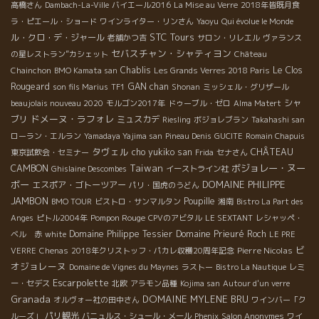
高橋さん
Dambach-La-Ville
バイエール2016
La Mise au Verre
2018年皆既月食
ラ・ピエール・ショード
ワインライター・リンさん
Yaoyu
Qui évolue le Monde
STC Tours
ル・クロ・デ・ジャール
老舗かつ吉
サロン・リレエル
ヴァランス
セバスチャン・シャティヨン
の星レストラン”カシェット
Château
Chablis
Le Clos
Chainchon
BMO Kamata san
Les Grands Verres 2018 Paris
Rougeard
GAN chan
son fils Marius
TF1
Shonan
ミッシェル・グリザール
シャ
beaujolais nouveau 2020
モルゴン2017年
ドゥーブル・ゼロ
Alma Matert
ドメーヌ・ラフォレ
ブリ
ミュスカデ
Riesling
ボジョレブラン
Takahashi san
ローラン・エルラン
Yamadaya Yajima san
Pineau Denis
GUCITE
Romain Chapuis
タヴェル
cho yukiko san
CHÂTEAU
東京試飲会・セミナー
Frida
セナさん
Taiwan
ボジョレー・ヌー
CAMBON
Ghislaine Descombes
イーストライン社
ボー
DOMAINE PHILIPPE
エスポア・ゴトーツアー
パリ・国虎のうどん
JAMBON
Poupille
BMO TOUR
ビストロ・サンマルタン
湘南
Bistro La Part des
Pompon Rouge
Anges
ピトル2004年
CPVのアビタル
LE SEXTANT
レシャッペ・
Domaine Philippe Tessier
Domaine Prieuré Roch
ベル 赤
white
LE PRE
ビ
Pierre Nicolas
VERRE
Chenas
2018年クリストッフ・パカレ収穫20周年記念
オジョレーヌ
Domaine de Vignes du Maynes
ラストー
Bistro La Nautique
レミ
Escarpolette
ー・セデス
北欧
アラモン品種
Kojima san
Autour d'un verre
Granada
DOMAINE MYLENE BRU
オルヴォー社の田中さん
ワインバー「ク
パリ観光
ルーズ」
バニュルス・シュール・メール
Phenix
Salon Anonymes
ワイ