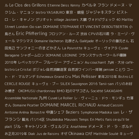
Le Clos des Grillons
カベルネ フラン
ドメーヌ・マ
ル
Etienne Deiss
Kenny
クシム・マニョン
東京・銀座
ジャジャキスタン
ビスト
bistro YASABURO
ロ・レ・キャノン
グリオット
village Jasniers
大鵬
ヴォドピヴェック
40 Maltby
Go san
Street London
DOMAINE STEPHANIE ET VINCENT DEBOUTBERTIN
小
Eric Pfifferling
島さん
フロリアン・ルーズ
渋谷
CPVの石川君
ラ・ミーゾ・ヴ
ェール
マクシマス
Domaine Vacheron
北原さん
Galéjade
オーリックの藤元さん
石
サンフォニーのまどかさん
田克己
La Poivrotte
キューヴェ・ヴォアラ
Cuvée
Baragane
シャポームロン
DOMAINE LEONINE
フランスサッカーワールド優勝
フルーリー
2018年
レベッカツアー
アヴィニョン
Au couchant
九州・大分
café-
bistro Le Cristal
ボジョレ自然派醸造家
自然派ワインバー祥瑞
pensee
ことり
コー
Mas Pellisser
ト・ド・マルマンデ
Echezeaux Grand Cru
新年2018年
Bistro LE
CERCLE ROUGE
キューヴェ・ブー
SILEX Sauvignon 2016
Tanii-san
パリのお好
み焼き OKOMUSU
chardonnay
BMO 社のマサコさん
Société SAKAGAMI
九州
Assemblée Nationale
Cuveé Le Rollier
レ・ヴィーニュ・ドゥ・モンギュ
竹澤
DOMAINE MARCEL RICHAUD
さん
Domaine Picatier
Arnaud Cassini
レ・ザ
中湊シェフ
Beziers
Antoine Aréna
Bonastre
Symphonie Madoka san
フランシ
Shubidoba
観光
パリ14区
Mauvais Temps
En Mets fais ce qu'il te
ジル・キャトリンヌ・ヴェルジェ
ドメーヌ・ド・ラ・ボルド
plait
Anathème
Okinawa
お正月2019年
Diak
Jus de Raisins
オゼ
ロゼ
Mathilde Soulié
キューヴ