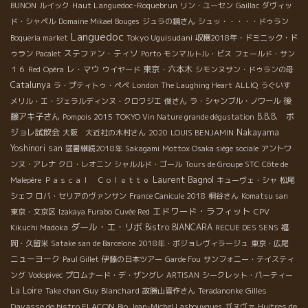
Haut Languedoc-Roquebrun
BUNON
ルイック
リン・ユーセン
Gaillac
ダヴィッ
ド・シャペル
Domaine Mikael Bouges
ジュラの鏡さん
シュッ・・・・・ドゥラン
Languedoc
Tokyo Uguisudani
Boqueria market
収穫2018年・ドミニック・ド
ステファン・ティソ
ゥラン
Pacalet
Porto
モンマルトル・ビス
フェールド・サン
レ・マウ
東京・六本木
１６
Red
Opéra
ウイヤード
シモンヌサン・ドゥランの母
Catalunya
ラ・プティトゥ・ペペ
London The Laughing Heart
ALLIQ
うぐいす
後
メリル・エ・ジェラルディンヌ・クロワジエ
俊さん
ラ・シャンブル・ノワール
藤アキ子さん
B.B.B. ボ
Pompois 2015
TOKYO Vin Nature grande dégustation
ジョレ試飲会
Nakayama
大阪 大近社の木村さん
2020
LOUIS BENJAMIN
Yoshinori san
猛暑継続2018年
Sakagami
Mottox Osaka siège sociale
アントワ
ンヌ・アレナ
クロ・レオニン
シャルルド・ゴール
Tours de Groupe STC
Côte de
Laurent Bagnol
Malepère
Ｐａｓｃａｌ Ｃｏｌｅｔｔｅ
キューヴェ・シャ
松尾
シェフ
ロバ・セリアのヴァンサン
France Canicule 2018
桐谷さん
Komatsu san
エドワード・ラフィット
東京・文京区
Izakaya Furabo
Cuvée Red
CPV
ダール・エ・リボ
Bistro BIANCARA
Kikuchi Madoka
RECUE DES SENS
福
岡・久留米
Satake san de Barcelone
2018年・ボジョレヴィラージュ
東京・広尾
ニューヨーク
Paul Gillet
伊藤の日本ツアー
Garde Fou
サンフォニー・テイスティ
ング
Vodopivec
プロムナード・デ・ザングレ
ARTISAN
シークレット・パーティー
La Loire
Guy Blanchard
Gilles
Take chan
故勝山晋作さん
Teradanonke
Davasse de bistro FLACON
Bio
Jean-Michel Lasbouygues
ガヌヴァ
Huitres de