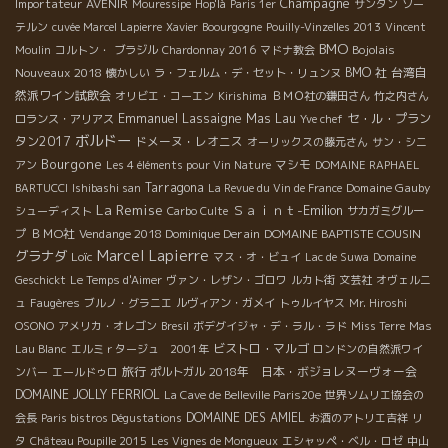
Champagne
Importateur AVENIR
Mouressipe
Hop'là
Paris 1er
サンタン
ソー
テルン
cuvée Marcel Lapierre
Xavier
Boourgogne
Pouilly-Vinzelles 2013
Vincent
BMO
Bojolais
Moulin
コルトン・
ブラジル
Chardonnay 2016
マドナ教会
Nouveaux 2018
BMO 社
台湾自
懐かしい
ラ・フェルム・デ・セット・リュンヌ
然派ワイン試飲会
オリビエ・コーエン
Kirishima
ＢＭＯ社の鎌田さん
竹之内さん
Emmanuel Lassaigne
Mas Lau
セ・ル・プラン
ロランス・アリアス
Yve chef
ボルドー
タン2017
ドメーヌ・レオニス
オーリックスの藤元さん
サン・シニ
Bourgone
マシモ
アン
Les 4 éléments pour Vin Nature
DOMAINE RAPHAEL
Tarragona
Domaine Gauby
BARTUCCI
Ishibashi san
La Revue du Vin de France
La Remise
Ｓａｉｎｔ-Emilion
シューディスト
Carbo Culte
サカガミグルー
ＢＭО社
Vendange 2018 Dominique Derain
DOMAINE BAPTISTE COUSIN
プ
Marcel Lapierre
グラナダ
Loïc
マス・オ・ビュイ
Lac de Suwa
Domaine
Geschickt
Le Temps d'Aimer
ヴァン・レザン・ゴロワ
ルカト街
文芸社
オヴェルニ
ュ
Faugères
ブルノ・グラニエ
ルヴィアン・ガメイ
トゥルイヤス
Mr. Hiroshi
OSONO
アメリカ・オレゴン
Bresil
ボデグイジャ・デ・ラル・ラド
Miss Terre
Mas
ビストロ・マルゴ
Lau Blanc
エルミｒタージュ 2001年
ロンドンの自然派ワイ
旅行
2018年 日本・ボジョレヌーヴォー会
ンバー
エールドゥロ
ポルトガル
DOMAINE JOLLY FERRIOL
La Cave de Belleville Paris20e
世界ソムリエ協会の
DOMAINE DES AMIEL
会長
Paris bistros Dégustations
お酒のアトリエ吉祥
リ
タ
Château Poupille 2015
Les Vignes de Mongueux
エシャッペ・ベル・ロゼ
中山