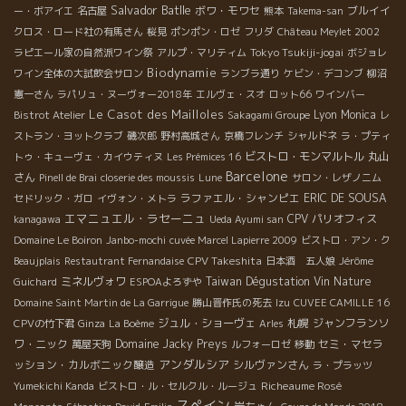
Salvador Batlle
ボワ・モワセ
ブルイイ
ー・ボアイエ
名古屋
熊本
Takema-san
クロス・ロード社の有馬さん
桜見
ポンポン・ロゼ
フリダ
Château Meylet 2002
Tokyo Tsukiji-jogai
ラピエール家の自然派ワイン祭
アルプ・マリティム
ボジョレ
Biodynamie
ワイン全体の大試飲会サロン
ランブラ通り
ケビン・デコンブ
柳沼
憲一さん
ラパリュ・ヌーヴォー2018年
エルヴェ・スオ
ロット66
ワインバー
Le Casot des Mailloles
Lyon
Monica
Bistrot Atelier
Sakagami Groupe
レ
ストラン・ヨットクラブ
磯次郎
野村高城さん
京橋フレンチ
シャルドネ
ラ・プティ
ビストロ・モンマルトル
丸山
トゥ・キューヴェ・カイウティヌ
Les Prémices 16
Barcelone
さん
Pinell de Brai
closerie des moussis
Lune
サロン・レザノニム
ラファエル・シャンピエ
ERIC DE SOUSA
セドリック・ガロ
イヴォン・メトラ
エマニュエル・ラセーニュ
CPV パリオフィス
kanagawa
Ueda Ayumi san
Domaine Le Boiron
Janbo-mochi
cuvée Marcel Lapierre 2009
ビストロ・アン・ク
CPV Takeshita
Beaujplais
Restautrant Fernandaise
日本酒 五人娘
Jérôme
ミネルヴォワ
Taiwan Dégustation Vin Nature
Guichard
ESPOAよろずや
Domaine Saint Martin de La Garrigue
勝山晋作氏の死去
Izu
CUVEE CAMILLE 16
ジュル・ショーヴェ
札幌
ジャンフランソ
CPVの竹下君
Ginza
La Boème
Arles
ワ・ニック
Domaine Jacky Preys
セミ・マセラ
萬屋天狗
ルフォーロゼ
移動
アンダルシア
ッション・カルボニック醸造
シルヴァンさん
ラ・プラッツ
Richeaume Rosé
Yumekichi Kanda
ビストロ・ル・セルクル・ルージュ
スペイン