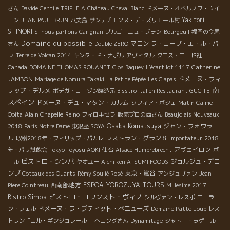
さん
Davide Gentile
TRIPLE A
Château Cheval Blanc
ドメーヌ・オベルノワ・ウイ
Yakitori
ヨン
JEAN PAUL BRUN
八丈島
サンテチエンヌ・デ・ズリエール村
SHINORI
Si nous parlions Carignan
ブルゴーニュ・ブラン
Bourgeuil
福岡の今尾
Domaine du possible
マコン
ラ・ローブ・エ・ル・パ
さん
Double ZERO
レ
Terre de Volcan 2014
キンタ・ド・ナポル
アヴィタル
クロス・ロード社
Catherine
Canada
DOMAINE THOMAS ROUANET
Clos Baquey
L'écart lot 1117
JAMBON
ドメーヌ・フィ
Mariage de Nomura Takaki
La Petite Pépée
Les Clapas
南
リップ・デルメ
ボデガ・コーゾン醸造元
Bisstro Italien Restaurant GUCITE
スペイン
ドメーヌ・デュ・マタン・カルム
ソフィア・ボシェ
Matin Calme
Ooita
Alain Chapelle
Reino
フィロキセラ
販売プロの西さん
Beaujolais Nouveaux
Osaka Komatsuya
ジャン・フォワラー
2018
Paris Notre Dame
東銀座 SOYA
ル
レストラン・グラン８
収穫2018年・フィリップ・パカレ
Importateur
2018
アヴェイロン
年・パリ試飲会
Tokyo Toyosu AOKI
仙台
Alsace Humbrebrecht
ポ
ビストロ・シンバ
ジョルジュ・デコ
ール
ヤオユー
Aichi ken ATSUMI FOODS
ンブ
東京・鴬谷
Coteaux des Quarts
Rémy Soulié Rosé
アンジュヴァン
Jean-
西南部地方
ESPOA YOROZUYA TOURS
Piere Cointreau
Millesime 2017
ビストロ・コワンスト・ヴィノ
Bistro Simba
シルヴァン・レスポ
ローラ
ドメーヌ・ラ・プティット・べニューズ
ン・フェル
Domaine Patte Loup
レス
トラン「エル・ギンジョレール」
へニングさん
Dynamitage
シャトー・ラゲール