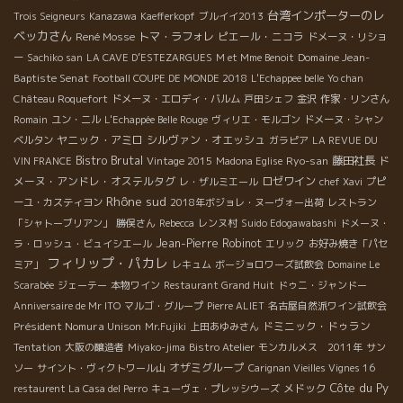
台湾インポーターのレ
Trois Seigneurs
Kanazawa
Kaefferkopf
ブルイイ2013
ベッカさん
René Mosse
トマ・ラフォレ
ピエール・ニコラ
ドメーヌ・リショ
Domaine Jean-
ー
Sachiko san
LA CAVE D’ESTEZARGUES
M et Mme Benoit
Baptiste Senat
Football COUPE DE MONDE 2018
L'Echappee belle
Yo chan
Château Roquefort
ドメーヌ・エロディ・バルム
戸田シェフ
金沢
作家・リンさん
Romain
ユン・ニル
L'Echappée Belle Rouge
ヴィリエ・モルゴン
ドメーヌ・シャン
ヤニック・アミロ
シルヴァン・オエッシュ
ベルタン
ガラピア
LA REVUE DU
Bistro Brutal
Ryo-san
藤田社長
ド
VIN FRANCE
Vintage 2015
Madona Eglise
メーヌ・アンドレ・オステルタグ
ロゼワイン
レ・ザルミエール
chef Xavi
プピ
Rhône sud
ーユ・カスティヨン
2018年ボジョレ・ヌーヴォー出荷
レストラン
「シャトーブリアン」
勝俣さん
Rebecca
レンヌ村
Suido Edogawabashi
ドメーヌ・
Jean-Pierre Robinot
ラ・ロッシュ・ビュイシエール
エリック
お好み焼き「パセ
フィリップ・パカレ
ミア」
レキュム
ボージョロワーズ試飲会
Domaine Le
Scarabée
ジェーテー
本物ワイン
Restaurant Grand Huit
ドゥニ・ジャンドー
Anniversaire de Mr ITO
マルゴ・グループ
Pierre ALIET
名古屋自然派ワイン試飲会
Président Nomura Unison
ドミニック・ドゥラン
Mr.Fujiki
上田あゆみさん
Tentation
大阪の醸造者
Miyako-jima
Bistro Atelier
モンカルメス 2011年
サン
オザミグループ
ソー
サイント・ヴィクトワール山
Carignan Vieilles Vignes 16
Côte du Py
メドック
restaurent La Casa del Perro
キューヴェ・プレッシウーズ