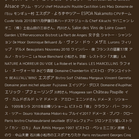
Alsace
プリム・サンソ
chef Mizukuchi
Poulille Castillon
Les Maù
Domaine de
エスポア・よろずやツアー
ESPOA Nakamoto
l'Ecu
モンギュー村
CPVチーム
Cuvée Voilà
2018年11月伊藤日本ハードスケジュール
Chef Kikuchi
サバニャン
レ
Salon des Vins de Loire
オニ
（株）土佐山田の三谷さん、内川さん
Covert
女子会
Garden
L'Effervescence
Bistrot La Part de Anges
シャトー・シャンシ
ル・ヴァン・ドゥ・メザミ
ョン
De Moor
Dominique Belluard
Lurons
フィリ
Beaujolais Nouveau 2018
ップ・デルメ
ワインバー・俊
フランスの猛暑37度
ア
ルノ・カッシーニ
La Noue Blanchard
小松さん
京都・レストラン「大鵬」
LA
La Robe et le Palais
ラフォ
NATURE A HORREUR DU VIDE
LES MARCELLINS
レ・ヌーヴォー18
みどり酒屋
Domaine Chambertin
ビストロ・グランユイット
エスポア
ゥ
BEAUJ'ALL'WINS
Bistro Soif
Château Margaux
Vincent Garreta
Domaine jean michel alquier
Fujisawa
エイリアン・ダロス
Domaine d'Aupilhac
エリック・プフェーリング
Château Poupille
イ
川村さん
Miyagawa san
ヴ・カムドボルド
トマ
ドメーヌ・アミロー
エニンドさん
ドメーヌ・リショー
クラウン・バー
ム 1989年シラ
2018年収穫リショーム
ビストロ「俊」
フラン
ス・ツアー
Douro
Yokohama Midori-ku
ブルイイ2017
ドメーヌ・ブノワ・クロー
Paris bistro Chateaubriand
oeuillade
ボジョレフェアー
ジロンナ三ツ星レストラ
Aux Amis
ン「カン・ロカ」
Morgon 1997
ビストロ・ペシェミニヨン
炭焼・し
のり・中山夫妻
石川県小松市のエスポアもりたか
Paris restaurent Georges Cinq