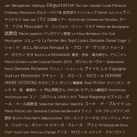
Dégustation
san
Waingakuen
Valençay
Tan san
namida
Cuveé Précieuse
Château Plaisance
ボルドー1977年
自然派ワインショップ
NAHA
ムレシップ
ハ
パリ
カー
ヤリテラス
Iwai san
日酒販ツアー
Rosé Grigri
Emmanuel Houillon
Muscadet
ヴ・フジキ
ザ・コンコルド・ワイン・クラブ
Melon de Bourgogne
試飲会
Marie Lapierre
パリのワイン食堂
Le Vieux Bordeaux
Vini Sud
La Ferme des Sept Lunes
Domaine Daniel Sage
Montpellier
ソミュール
リ
Nicolas Renaud
ル・クロ・デ・グリヨン
ショー
ラ・ボエム
ドメーヌ・
ヨヨ
ド・ボスラン
Bistro LA REGARADE
東京・渋谷・高太郎さん
アシニャン
Marco Giuliani
cuvée Coup de Foudre
2018 ボジョレヌーヴォー
biodynamic
Domaine Richaume
プイイヒュメ
Espagne
Pierre
ブリュノ・シュレール
Sud
Les Pénitentes
マチュー・エ・カミーユ・ラピエール
DOMAINE
ANDRE OSTERTAG
Axel Prϋfer
カタロニア人
オリゾン事務局
ヴァンサン・ガ
中山良則さん
レタ
天・地・葡萄木・人
MIKUNI
カプリエル醸造元
Hoshinoya
Tokyo Roppongi
ビストロ・ポ
Yoshimura san
エノ・コネクションのキショウ
コート・ド・ブルイイ
ール・ベール試飲会
Sebastien Dervieux
Valentia
Les
Domaine Catherine Bernard
Maoù
Mizuki san
ワイン ＳＭ
フランスワインの
Bistro Paul Bert Dégustation
シードル
歴史
フローランス
グランクリュ
ドメー
ドメーヌ・ミレーヌ・ブリュ
ヌ・ジェローム・ギシャール
Mr.Tamajo de Diony
Chef Yujiro san
Pont au Change
アンヌ・ラピエール
メドック・グランヴァン