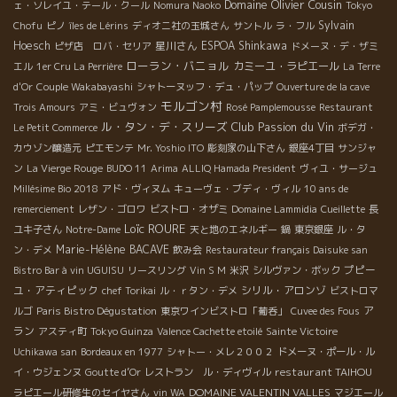
Domaine Olivier Cousin
ェ・ソレイユ・テール・クール
Nomura Naoko
Tokyo
Sylvain
Chofu
ピノ
îles de Lérins
ディオニ社の玉城さん
サントル
ラ・フル
Hoesch
星川さん
ESPOA Shinkawa
ピザ店 ロバ・セリア
ドメーヌ・デ・ザミ
ローラン・バニョル
カミーユ・ラピエール
エル
1er Cru La Perrière
La Terre
d'Or
Couple Wakabayashi
シャトーヌッフ・デュ・パップ
Ouverture de la cave
モルゴン村
Trois Amours
アミ・ビュヴォン
Rosé Pamplemousse
Restaurant
ル・タン・デ・スリーズ
Club Passion du Vin
Le Petit Commerce
ボデガ・
カウゾン醸造元
ピエモンテ
Mr. Yoshio ITO
彫刻家の山下さん
銀座4丁目
サンジャ
ン
La Vierge Rouge
BUDO 11
Arima
ALLIQ Hamada President
ヴィユ・サージュ
Millésime Bio 2018
アド・ヴィヌム
キューヴェ・ブディ・ヴィル
10 ans de
remerciement
レザン・ゴロワ
ビストロ・オザミ
Domaine Lammidia
Cueillette
長
Loïc ROURE
ユキ子さん
Notre-Dame
天と地のエネルギー
鍋
東京銀座
ル・タ
Marie-Hélène BACAVE
ン・デメ
飲み会
Restaurateur français Daisuke san
プピー
Bistro Bar à vin UGUISU
リースリング
Vin S M
米沢
シルヴァン・ボック
ユ・アティピック
シリル・アロンゾ
chef Torikai
ル・ｒタン・デメ
ビストロマ
ア
ルゴ
Paris Bistro Dégustation
東京ワインビストロ「葡呑」
Cuvee des Fous
ラン
アスティ町
Tokyo Guinza
Valence Cachette etoilé
Sainte Victoire
Uchikawa san
Bordeaux en 1977
シャトー・メレ２００２
ドメーヌ・ポール・ル
restaurant TAIHOU
イ・ウジェンヌ
Goutte d’Or
レストラン ル・ディヴィル
DOMAINE VALENTIN VALLES
ラピエール研修生のセイヤさん
vin WA
マジエール