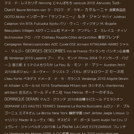
Sud-
マス・ド・レスカリダ
Henning
じゃんぼもち
canicule 2018
Abruzzes
Ouest
カタルーニャ
Baune Kentaro-san
ラ・クロワ・デ・ラモー
良質食品店
ルネ・ジャン
GOTO Akiko
インポーター「サンフォニー」
ヤバイ
Juliénas
Cabanon
Vin RITA
Fukuoka
Kyoto
パリ・ヴィニ・ヴィジオン
M. Bispalie
Beaujolais Villages
ADヴィニュム社
ドメーヌ・アンドレ・エ・ミレイユ・ティソ
東京フレンチ
Bistronomie
クロ・バケ
Château Poupille Côtes de Castillon
Campagnes
Renaissance des AOC
Cuvée OSE
écrivain KITAGAWA-NAWO
シャト
GEORGES DESCOMBES
ー・マルゴー
Vin de France
ヴァランセ
パシオン心斎橋
店
Vendange 2018 Lapierre
ブー・デュ・モンド
Pitrou 2004
ワインカーヴ・パピ
ル・モン・ド・マリー
ーユ
弥三郎
ＥＳＰＯＡもりたか
La Flou
Aurélien Petit
ボジョロワーズ
セーヌ河
2018年ボジョレ・ヌーヴォー・クリストフ・パカレ
L'eau forte
ぺネデス
ドメーヌ・ド・ラ・ガランス
Vendange 2018 Aligoté Derain
et Altaber
レカール lot 1016
TosaYamada Mitani san
ヨシキさん
chardonnay
ディオニ社
オーナーのギヨム
pétillant
庄元さん
マール
Yvon Metras
DOMINIQUE DERAIN
マルゴ・グランデ
2018年収穫ラピエール
アエラシオン
DOMAINE LES HAUTES TERRES
Domaine La Roche Buissière
ムロン・ド・ブル
New York
ゴーニュ
ミズキさん
La Bestia
輪飲学園
chef Jérôme Jaegle
Limoux
シ
ャリバリ
Macéo
キューヴェ「和」
オスピス・ド・ボーヌ
Saint Aubin 1er Cru
ジ
La Pioche
ュヴレイ・シャンベルタン2015年
LA CAVE ESTEZARGUE
フレンチ
La Vendange des Moines 1988
ＡＯＣ組織
Nouvel An 2019 party déjeuner