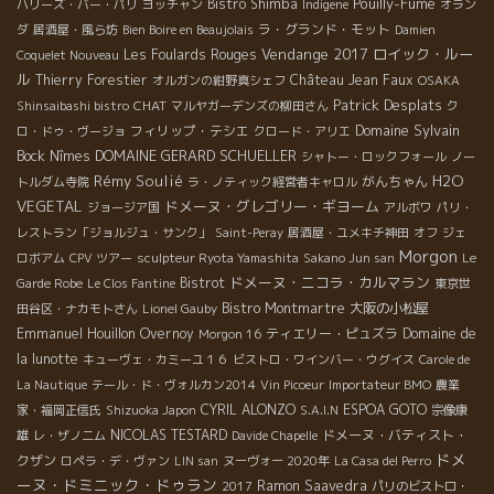
Pouilly-Fumé
Bistro Shimba
ハリーズ・バー・パリ
ヨッチャン
Indigene
オラン
ラ・グランド・モット
ダ
居酒屋・風ら坊
Bien Boire en Beaujolais
Damien
Vendange 2017
ロイック・ルー
Les Foulards Rouges
Coquelet Nouveau
ル
Thierry Forestier
Château Jean Faux
オルガンの紺野真シェフ
OSAKA
Patrick Desplats
CHAT
Shinsaibashi bistro
マルヤガーデンズの柳田さん
ク
Domaine Sylvain
フィリップ・テシエ
ロ・ドゥ・ヴージョ
クロード・アリエ
Bock
DOMAINE GERARD SCHUELLER
Nîmes
シャトー・ロックフォール
ノー
Rémy Soulié
H2O
がんちゃん
トルダム寺院
ラ・ノティック経営者キャロル
VEGETAL
ドメーヌ・グレゴリー・ギヨーム
ジョージア国
アルボワ
パリ・
レストラン「ジョルジュ・サンク」
Saint-Peray
居酒屋・ユメキチ神田
オフ
ジェ
Morgon
ロボアム
CPV ツアー
sculpteur Ryota Yamashita
Sakano Jun san
Le
ドメーヌ・ニコラ・カルマラン
Bistrot
Garde Robe
Le Clos Fantine
東京世
Bistro Montmartre
大阪の小松屋
田谷区・ナカモトさん
Lionel Gauby
Emmanuel Houillon Overnoy
ティエリー・ピュズラ
Domaine de
Morgon 16
la lunotte
キューヴェ・カミーユ１６
ビストロ・ワインバー・ウグイス
Carole de
La Nautique
テール・ド・ヴォルカン2014
Vin Picoeur
Importateur BMO
農業
CYRIL ALONZO
ESPOA GOTO
家・福岡正信氏
Shizuoka Japon
S.A.I.N
宗像康
NICOLAS TESTARD
ドメーヌ・バティスト・
雄
レ・ザノ二ム
Davide Chapelle
ドメ
クザン
ロペラ・デ・ヴァン
LIN san
ヌーヴォー 2020年
La Casa del Perro
ーヌ・ドミニック・ドゥラン
Ramon Saavedra
2017
パリのビストロ・