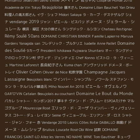
岩ちゃん
Monsanto
Sébastien David
Emilie
Coupe de Monde 2018
Beaujoloise
Academie de Vin Tokyo
藤木さん
Domaine Lilian Bauchet
Yan Drieu
料理人の高太郎さん
イヴ・シェフ
Midori Sakaya
ラ・カーブ・デステザルグ
シェ
vendange 2019
ドメーヌ・ジェラール・シ
ナ
ジャン・ピエール・ビスパリ
ュレール
横浜・緑区
大分の俊さん
ラングドック・ルシヨン
Chateau Restignac
Rémy Soulié 50ans
Famille Lapierre
DOMAINE CHRISTIAN BINNER
Maruya
Domaine
Gardens Yanagida san
フレデリック・プルタリエ
Isabelle
Anne Paillet
des Soulié
9カーヴ
President Ishikawa
Fujiwara Shuntaro
オー・ラングドッ
クのロックブラン村
ダヴィデ・ジェンティエ
Chef Konno
ビストロ・ラ・ヴィーニ
長由紀子さん
ュ
Martine Laforest
Kuma chan
アンヴァリッド
ドメーヌ・ボー
Olivier Cohen
Champagne Jacques
Olivier de Nice
トレイ
和飲学園
Lassaigne
Beaujolais blanc
ワインバー・シャンブル・ノワール
ステファン・モ
ピエール・オヴェルノワ
ラン
ラ・タルバルド醸造元
Miho
Nouvel An 2018
Domaine Le Bout du Monde
GAR'O'VIN
Catalan
Beaujolais au couchant
パカレ
シャトー・カンボン2017
夢キチ
ヴァン・ド・プリムー
ESPOAたけや
マル
エリック・ド・スーザ
ゴグループ
Mouressipe Rosé
ワインバー・ヴィノヴェリー
Seine
タス
コトー・デュ・レイヨン
ヴィニョーブル・エリアン・ダ・ロス
シャト
ド
ー・ジャン・フォー
赤
Vendange 2018 Léonis
Côtes Rotie
DABALLO
串揚げ
メーヌ・ムレシップ
Brulius
Loucate
Rosé Obi Wine
試飲
DOMAINE
FRANCOIS SAINT-LO
Allez les Verres
NO NAME WINE
Tom Gauthier
キューヴ