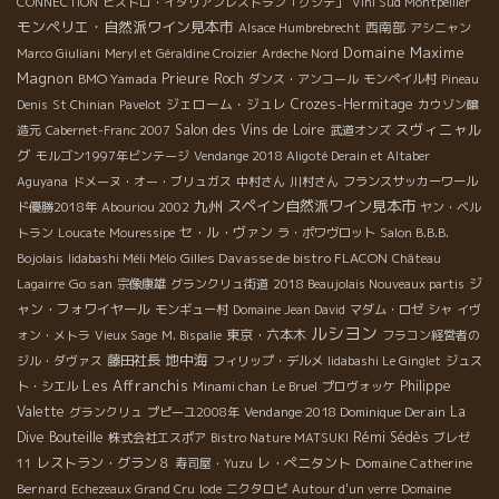
CONNECTION
ビストロ・イタリアンレストラン「グシテ」
Vini Sud Montpellier
モンペリエ・自然派ワイン見本市
西南部
Alsace Humbrebrecht
アシニャン
Domaine Maxime
Marco Giuliani
Meryl et Géraldine Croizier
Ardeche Nord
Magnon
BMO Yamada
Prieure Roch
ダンス・アンコール
モンペイル村
Pineau
ジェローム・ジュレ
Crozes-Hermitage
Denis
St Chinian
Pavelot
カウゾン醸
スヴィニャル
Salon des Vins de Loire
造元
Cabernet-Franc 2007
武道オンズ
グ
モルゴン1997年ビンテージ
Vendange 2018 Aligoté Derain et Altaber
Aguyana
ドメーヌ・オー・ブリュガス
中村さん
川村さん
フランスサッカーワール
九州
スペイン自然派ワイン見本市
ド優勝2018年
Abouriou 2002
ヤン・ベル
セ・ル・ヴァン
トラン
Loucate
Mouressipe
ラ・ポワヴロット
Salon B.B.B.
Gilles Davasse de bistro FLACON
Bojolais
Iidabashi Méli Mélo
Château
Go san
ジ
Lagairre
宗像康雄
グランクリュ街道
2018 Beaujolais Nouveaux partis
ャン・フォワイヤール
モンギュー村
Domaine Jean David
マダム・ロゼ
シャ
イヴ
ルシヨン
東京・六本木
ォン・メトラ
Vieux Sage
M. Bispalie
フラコン経営者の
地中海
藤田社長
ジル・ダヴァス
フィリップ・デルメ
Iidabashi Le Ginglet
ジュス
Les Affranchis
Philippe
ト・シエル
Minami chan
Le Bruel
プロヴォッケ
Valette
Vendange 2018 Dominique Derain
La
グランクリュ
プピーユ2008年
Dive Bouteille
Rémi Sédès
株式会社エスポア
Bistro Nature MATSUKI
ブレゼ
レストラン・グラン８
レ・ぺニタント
Domaine Catherine
11
寿司屋・Yuzu
Bernard
Echezeaux Grand Cru
Iode
ニクタロピ
Autour d'un verre
Domaine