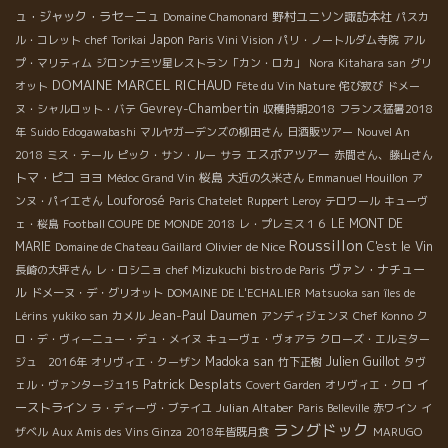
ュ・ジャック・ラセ－ニュ
野村ユニソン諏訪本社
Domaine Chamonard
パスカ
Japon
ル・コレット
chef Torikai
Paris Vini Vision
パリ・ノートルダム寺院
アル
プ・マリティム
ジロンナ三ツ星レストラン「カン・ロカ」
Nora
Kitahara san
グリ
DOMAINE MARCEL RICHAUD
オット
Fête du Vin Nature
侘び寂び
ドメー
Gevrey-Chambertin
ヌ・シャルロット・バテ
収穫時期2018
フランス猛暑2018
年
Suido Edogawabashi
マルヤガーデンズの柳田さん
日酒販ツアー
Nouvel An
エスポアツアー
2018
ミス・テール
ピック・サン・ルー
サラ
赤間さん、藤山さん
トマ・ピコ
ヨヨ
桜島
Médoc Grand Vin
大近の久米さん
Emmanuel Houillon
ア
Louforosé
ンヌ・パイエさん
Paris Chatelet
Ruppert Leroy
テロワール
キューヴ
LE MONT DE
ェ・桜島
Football COUPE DE MONDE 2018
レ・プレミス１６
Roussillon
MARIE
Olivier de Nice
C'est le Vin
Domaine de Chateau Gaillard
ヴァン・ナチュー
長崎の大坪さん
レ・ロシニョ
chef Mizukuchi
bistro de Paris
ル
ドメーヌ・デ・グリオット
DOMAINE DE L'ECHALIER
Matsuoka san
îles de
Jean-Paul Daumen
Lérins
yukiko san
カメル
アンディジェンヌ
Chef Konno
ク
ロ・デ・ヴィーニュー・デュ・メイヌ
キューヴェ・ヴォアラ
クローズ・エルミター
Madoka san
Julien Guillot
ジュ 2016年
オリヴィエ・クーザン
竹下正樹
タヴ
Patrick Desplats
イ
ェル・ヴァンタージュ15
Covert Garden
オリヴィエ・クロ
ーストライン
Julian Altaber
ラ・ディーヴ・ブテイユ
Paris Belleville
赤ワイン
イ
ラングドック
ザベル
Aux Amis des Vins Ginza
2018年皆既月食
MARUGO