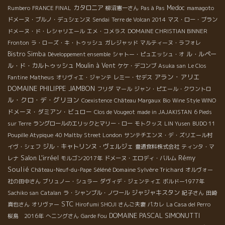
カタロニア
Medoc
Rumbero
FRANCE FINAL
柳沼憲一さん
Pas à Pas
mamagoto
ドメーヌ・ブルノ・デュシェンヌ
Sendai
Terre de Volcan 2014
マス・ロー・ブラン
ドメーヌ・ド・レシャリエール
エメ・コメラス
DOMAINE CHRISTIAN BINNER
Fronton
ラ・ローズ・キ・トゥッシュ
ガレジャッド
マルティーヌ・ラフォレ
Bistro Simba
ル・ルペー
Développement ensemble
シャトー・ピュエッシュ・オ
ル・ド・カルトゥッシュ
Moulin à Vent
ケケ・デコンブ
Asuka san
Le Clos
アラン・アリエ
Fantine
Matheus
オリヴィエ・ジャンテ
レミー・セデス
DOMAINE PHILIPPE JAMBON
フリダ
マール
ジャン・ピエール・クワントロ
ル・クロ・デ・グリヨン
Coexistence
Château Margaux
Bio
Wine Style WINO
ドメーヌ・ダミアン・ビュロー
Clos de Vougeot
made in JAJAKISTAN
6 Pieds
sur Terre
ラングロールのエリックとマリー・ロー
モトクッス
LIN Yusen
BUDO 11
Poupille Atypique
40 Maltby Street London
サンテチエンヌ・デ・ズリエール村
ジル・キャトリンヌ・ヴェルジェ
イヴ・シェフ
豊通食料株式会社
ティンタ・マ
Salon L'irréel
Rémy
レナ
モルゴン2017年
ドメーヌ・エロディ・バルム
Soulié
Séléné Domaine Sylvère Trichard
Château-Neuf-du-Pape
オルヴォー
社の田中さん
ブリュノー・シュラー
ダヴィデ・ジェンティエ
ボルドー1977年
ジャジャキスタン
Sachiko san
Catalan
ラ・シャンブル・ノワール
紀子さん
田崎
STC
真也さん
オリヴァー
Hirofumi SHOJI さんご夫妻
パカレ
La Casa del Perro
DOMAINE PASCAL SIMONUTTI
桜島 2016年
へニングさん
Garde Fou