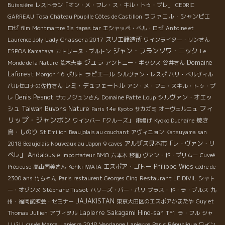
Buissière
レストラン「オン・メ・フレ・ス・キル・トゥ・プレ」
CEDRIC
ラファエル・シャンピエ
GARREAU
Tosa
Château Poupille Côtes de Castillon
ロゼ
film
Montmartre Bis
tapas bar
エシャッペ・ベル・ロゼ
Antoine et
Lady Chassera 2017
スリエ醸造所
Laurence Joly
ワインライター・リンさん
ジャン・フランソワ・ニック
ESPOA Kamataya
カトリーヌ・ブルトン
Le
ジュラ
Domaine
Monde de la Nature
荒木夫妻
アントニー・ギックス
谷井さん
Laforest
ラピエール
Morgon 16
ポルト
シルヴァン・レスポ
パリ・ベルヴィル
レミ・デュフェートル
バルセロナの佐竹さん
アン・メ・フェ・スキル・トゥ・プ
Denis Pesnot
シルヴァン・オエッ
レ
サカノジュンさん
Domaine Patte Loup
フィ
Taiwan Buvons Nature
シュ
Paris 14e
Kyoto
サカガミ
オーヴェルニュ
リップ・ジャンボン
焼き
ワインバー「クルーズ」
串揚げ
Kyoko Duchaîne
鳥・しのり
St Emilion
Beaujolais au couchant
アヴィニョン
Katsuyama san
アルザス見本市「レ・ヴァン・リ
2018 Beaujolais Nouveaux au Japon
9 caves
Andalousie
ベレ」
Importateur BMO
六本木
移動
ヴァン・ド・プリムー
Cuveé
エスポア・ゴトー
Philippe Wies
Précieuse
高山南美さん
Kohki IWATA
cèdre de
2300 ans
竹ちゃん
Paris restaurent Georges Cinq
Restaurant LE DIVIL
シャト
Stéphane Tissot
ー・オゾンヌ
ハリーズ・バー・パリ
プラス・ド・ラ・ブルス
九
JAJAKISTAN
州・福岡試飲会・セミナー
東京大田区のエスポアかまたや
Guy et
Lapierre
Sakagami Hino-san
Thomas Jullien
アヴィタル
TF1
ラ・フル
シャ
2018 Vendange Lapierre
リバリ
cuvée Marcel Lapierre
Paris République
ワイン