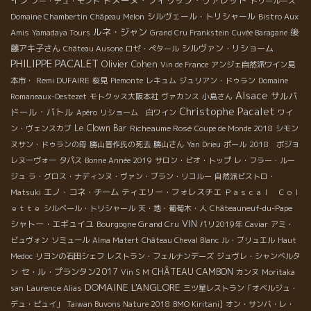
ブー・デュ・モンド
トゥールーズ
シルヴェール・トリシャール
Domaine Chambertin
Châpeau Melon
Bistro Aux
ルネ・ジャン
後
Amis
Yamadaya Tours
Grand Cru Frankstein
Cuvée Baragane
藤アキ子さん
シルヴァン・リショーム
Château Ausone
ロゼ・ぺタール
PHILIPPE PACALET
Olivier Cohen
Vin de France
アンジェ自然派ワイン見
Remi DUFAIRE
本市・
桜見
Piemonte
レキュム
ジュリアン・ドゥラン
Domaine
Alsace
サルバ
Romaneaux-Destezet
モトクッス大阪本社
ヴァカンス
小島さん
Christophe Pacalet
ドール・バトル
Apéro
リショーム 白ワイン
ワイ
Le Clown Bar
Richeaume Rosé
ン・ヴェンスカブ
Coupe de Monde 2018
シモン
ヌサン・ドゥランの母
勝山晋作氏の死去
勝山さん
Yan Drieu
ポール
2018 ボジョ
レヌーヴォー
タパス
Bonne Année 2019
サロン・ビオ・トップ
レ・フラー・ルー
ジュ
ラ・グロス・ナディンヌ・ヴァン・ブラン・リコルー
自然派ビストロ・
エノ・コネ・チーム
ティエリー・フォレスチエ
Matsuki
Ｐａｓｃａｌ Ｃｏｌ
ｅｔｔｅ
シルベール・トリシャール
天・地・葡萄木・人
Châteauneuf-du-Pape
VIN
シャトー・エギュイユ
Bourgogne Grand Cru
パリ2019年
Caviar
アミ・
ビュヴォン
ソミュール
Alma Matert
Château Cheval Blanc
ル・ブリュエル
Haut
Medoc
リヨンの石田シェフ
レストラン・フェルナンデーズ
ジュヴレ・シャンべルタ
セ・ル・プランタン2017
CHÂTEAU CAMBON
ン
Vin S M
カンヌ
Moritaka
DOMAINE L'ANGLORE
san
Laurence Alias
三ツ星レストラン「オベルジュ・
デュ・ピュイ」
Taiwan Buvons Nature 2018
BMO Kiritani]
オン・サンバ・レ・