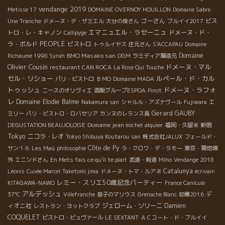
vendange 2019
Metisse 17
DOMAINE OVERNOY HOUILLON
Domaine Sabre
ゴーさん
ビス
Une Tranche
ドメーヌ・デ・ザミエル
大分の俊さん
ブルイイ2017
エマニュエル・ラセーニュ
トロ・レ・キャノン
ドメーヌ・ド・
Callipyge
PEOPLE
ラ・ボルド
ビストロ
トゥルイヤス
庄元さん
S'ACCAPAU
Domaine
Domaine
BMO Masako san
Richaume 1998 Syrah
OGM
ラミディア醸造元
Olivier Cousin
ドメーヌ・マル
restaurant CAN ROCA
La Rose Qui Touche
セル・リショー
ルペール・ド・カル
パリ・ビストロ
ＢＭО
Domaine MADA
トゥッシュ
ドメーヌ・ラフォ
ニースのオリヴィエ
酒販グループESPOA
Pinot
レ
Domaine Elodie Balme
Nakamura san
シャルル・アズナヴール
Fujiwara
エ
Gerard GAUBY
ミリー
パリ・ビストロ・ロバセリア
カンヌのレランス島
Domaine jean michel alquier
DEGUSTATION BEAUJOLOISE
福岡・久留米
新宿
Tokyo
ニコラ・レオ
Tokyo Shibuya Koutarou san
株式会社JALUX
フェールド・
Côte de Py
サン１６
Les Maù
philosophie
ラ・クロワ・デ・ラモー
東京・築地場
外
エニンドさん
En Mets fais ce qu'il te plait
武道・剣道
Miho
Vendange 2018
Catalunya
Léonis
Cuvée Marcel
Taketomi jima
ドメーヌ・トマ・ルアネ
écrivain
レミー・スリエ50歳記念パーティー
KITAGAWA-NAWO
France Canicule
アルデッシュ
デ
37℃
Villefranche
息子のマリウス
Grenache Blanc
収穫2016
ィオニ社
ジェローム・ソリーニ
Damien
レストラン・ヨットクラブ
COQUELET
ビストロ・ビュヴァール
LE SEXTANT
ＡＣコート・ド・ブルイイ