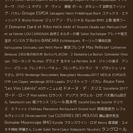
カーヴ・パピーユ
オザミ・デ・ヴァン 銀座
ポール・ボキューズ
試飲会フィリッ
Groupe ESPOA
プ・パカレ
Sakagami
Henri Frédérique Roch
コマックス・エテ
ジュリアン・マレシャル
ィリックス
Bruno Granier
Equipe BMO
上海
渥美フー
Domaine Dard et Ribo
ズ
MATA HARI
47 Ricards Okada san
Matsuo Chef
et sa femme
LOU CARIGNAN
自然エネルギーの畑
Salon
Nyctalopie
アレイヤ地方
Bistro BIANCARA
金沢
ベンスカブ
Estézargues
オーリック濱田社長
東京フレンチ
Mas Pellisser
Katsuyama Shinsaku san
Petit Pierre
Catherine
Deneuve
2300年の杉の木
Bistro FLACON - 2
Domaine Le Boiron
Sommelier Hino
グラエナ
san
フローランス
Yo chan
生カキ
La Perrière
ルネ・ジャンの息子 アン
リー・ピエール
フレンチバーベキュー
フレンチレストラン・ラ・ピヨッシュ
リョ
ウさん
2018 Vendange Descombes
Beaujolais Nouveau2017
NERJA
ESPOAた
クリストッフ・パカレ
Alsace Foire
けや
Les Clapas
vendange 2018 Lapalu
ドメーヌ・デ・スリエ
"Les Vins Libérés"
ADヴィニュム社
Sorcellerie 2017
ガード・ローブ
Marseilles
ロランス・アリアス
タヴェル・ロゼ
八丈島の山田さ
リレール見本市
ん
Takahashi san
南フランス
Societé Eau de Souche
マリウ
西南部地方
ス・ラフィット
Château Plaisance
Restaurant Grand Huit
レフェ
Sud
CLOSERIES DES MOUSSIS
ルヴェソンス
OlivierJeantet
勝山晋作死去
BMO
Domaine Mouressipe
Eyrolle
フランスワイン・ロゼ
Kenny
居酒屋・ユメ
ラングロール
キチ神田
伊藤さん
Cuvée Soleil Terre Coeur
Kobayashi Yasuhiro