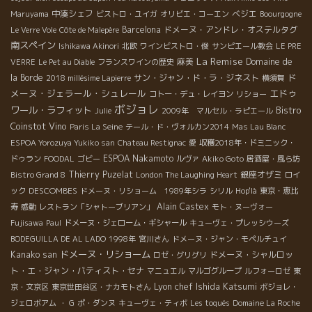
中湊シェフ
ベジエ
Maruyama
ビストロ・ユイガ
オリビエ・コーエン
Boourgogne
Barcelona
ドメーヌ・アンドレ・オステルタグ
Le Verre Vole
Côte de Malepère
南スペイン
Ishikawa Akinori
北欧
ワインビストロ・俊
サンピエール教会
LE PRE
La Remise
麻美
Domaine de
VERRE
Le Pet au Diable
フランスワインの歴史
ド
la Borde
サン・ジャン・ド・ラ・ジネスト
2018 millésime Lapierre
横須賀
メーヌ・ジェラール・シュレール
エドゥ
コトー・デュ・レイヨン
リショー
ボジョレ
ワール・ラフィット
Bistro
Julie
2009年 マルセル・ラピエール
Coinstot Vino
Paris La Seine
テール・ド・ヴォルカン2014
Mas Lau Blanc
ESPOA Yorozuya Yukiko san
Chateau Restignac
愛
収穫2018年・ドミニック・
ESPOA Nakamoto
ドゥラン
FOODAL
ゴビー
ルヴァ
Akiko Goto
居酒屋・風ら坊
Thierry Puzelat
銀座オザミ
Bistro Grand 8
London The Laughing Heart
ロイ
DESCOMBES
ック
ドメーヌ・リショーム 1989年シラ
シリル
Hop'là
東京・恵比
Alain Castex
寿
感動
レストラン「シャトーブリアン」
モト・ヌーヴォー
Fujisawa
Paul
ドメーヌ・ジェローム・ギシャール
キューヴェ・プレッシウーズ
BODEGUILLA DE AL LADO
1998年
宮川さん
ドメーヌ・ジャン・モペルチュイ
ドメーヌ・リショーム
Kanako san
ドメーヌ・シャルロッ
ロゼ・グリグリ
ト・エ・ジャン・バティスト・セナ
マニュエル
マルゴグループ
ルフォーロゼ
東
Lyon chef Ishida Katsumi
京・文京区
東京世田谷区・ナカモトさん
ボジョレ・
ジェロボアム
・ G
ポ・ダンヌ
キューヴェ・ティボ
Les toqués
Domaine La Roche