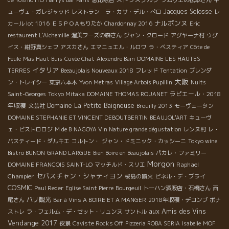
Jacques Selosse
ューヴェ・ガレジャッド
レストラン ラ・カサ・デル・ぺロ
レ
ナルボンヌ
カール lot 1016
ＥＳＰＯＡもりたか
Chardonnay 2016
Eric
restaurent L'Alchemille
渥美フーズの森さん
ジャン・クロード
アグヤーナ村
ウグ
イス・紺野真シェフ
アスカさん
エマニュエル・ルロワ
ラ・ベスティア
Côte de
Feule
Mas Haut Buis
Cuvée Chat
Alexendre Bain
DOMAINE LES HAUTES
イタリア
TERRES
Beeaujolais Nouveaux 2018
フレッド
Tentation
ブレンダ
大阪
ン・トレイシー
東京六本木
Yvon Metras
Village Arbois Pupillin
Nuits
ラピエール・2018
Saint-Georges
Tokyo Mitaka
DOMAINE THOMAS ROUANET
年収穫
Domaine La Petite Baigneuse
文芸社
Brouilly 2013
モーヴェータン
DOMAINE STEPHANIE ET VINCENT DEBOUTBERTIN
BEAUJOL'ART
キューヴ
ェ・ビストロロジ
M de B
NAGOYA Vin Nature grande dégustation
レンヌ村
レ・
バスティード・ダルキエ
コルトン・
ジャン・ドミニック・カッシーニ
Tokyo wine
Bistro BUNON
GRAND LARGUE
Bien Boire en Beaujolais
パカレ・ファミリー
Morgon
Raphael
DOMAINE FRANCOIS SAINT-LO
マッチルド・スリエ
セバスチャン・シャティヨン
Champier
桜島の噴火
ピネル・デ・ブライ
COSMIC
Paul Reder
Eglise Saint Pierre
Bourgeuil
トーハン酒販店・石橋さん
西
パリ観光
尾さん
Bar à Vins A BOIRE ET A MANGER
2018年収穫・デコンブ
ボナ
aux Amis des Vins
ストレ
ラ・フェルム・デ・セット・リュンヌ
サントル
Vendange 2017
夜景
Caviste Rocks Off
Pizzeria ROBA SERIA
Isabelle
MOF