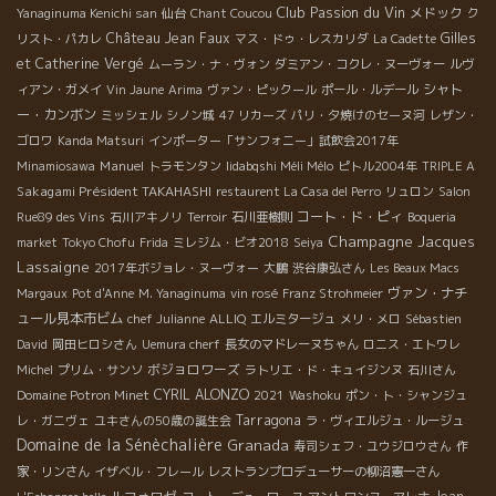
Club Passion du Vin
メドック
Yanaginuma Kenichi san
仙台
Chant Coucou
ク
Château Jean Faux
Gilles
リスト・パカレ
マス・ドゥ・レスカリダ
La Cadette
et Catherine Vergé
ムーラン・ナ・ヴォン
ダミアン・コクレ・ヌーヴォー
ルヴ
シャト
ィアン・ガメイ
Vin Jaune
Arima
ヴァン・ピックール
ポール・ルデール
ー・カンボン
ミッシェル
シノン城
47 リカーズ
パリ・夕焼けのセーヌ河
レザン・
ゴロワ
Kanda Matsuri
インポーター「サンフォニー」試飲会2017年
Manuel
Minamiosawa
トラモンタン
Iidabqshi Méli Mélo
ピトル2004年
TRIPLE A
Sakagami Président TAKAHASHI
restaurent La Casa del Perro
リュロン
Salon
コート・ド・ピィ
Rue89 des Vins
石川アキノリ
Terroir
石川亜樹則
Boqueria
Champagne Jacques
market
Tokyo Chofu
Frida
ミレジム・ビオ2018
Seiya
Lassaigne
2017年ボジョレ・ヌーヴォー
大鵬
渋谷康弘さん
Les Beaux Macs
ヴァン・ナチ
Margaux
Pot d'Anne
M. Yanaginuma
vin rosé
Franz Strohmeier
ュール見本市ビム
chef Julianne
ALLIQ
エルミタージュ
メリ・メロ
Sébastien
David
岡田ヒロシさん
Uemura cherf
長女のマドレーヌちゃん
ロニス・エトワレ
ボジョロワーズ
Michel
プリム・サンソ
ラトリエ・ド・キュイジンヌ
石川さん
CYRIL ALONZO
Domaine Potron Minet
2021
Washoku
ポン・ト・シャンジュ
Tarragona
レ・ガニヴェ
ユキさんの50歳の誕生会
ラ・ヴィエルジュ・ルージュ
Domaine de la Sénèchalière
Granada
寿司シェフ・ユウジロウさん
作
家・リンさん
イザベル・フレール
レストランプロデューサーの柳沼憲一さん