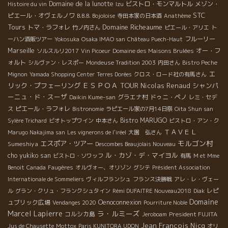
Domaine de la lunotte
ビストロ・モンマルトル
メゾン・
Histoire du vin
Izu
STC
ピエール・オヴェルノワ
B.B.B. Bojoloise
寺田本家の日本酒
Anathème
Tours
Domaine Richeaume
トマ・ラフォレ
竹ノ内さん
ピエール・アリエ
ト
フルーリー
ーハン酒販ツアー
Yokosuka
Osaka IMAO san
Château Puech-Haut
Marseille
オー・フ
ソルスルリ2017
Vin Picoeur
Domaine des Maisons Brulées
ォルト
シルヴァン・レスポー
Mondeuse Tradition 2003
内田さん
Bistro Peche
エ
Mignon
Yamada Shopping Center
Terres Dorées
クロス・ロード社の有馬さん
ＥＳＰＯＡ TOUR
リック・プフェーリング
Nicolas Renaud
シャンパ
ーニュ・ド・スーザ
グラエナ村
ドゥニ・ペノ
Daikin Kume-san
レミ・セデ
ピエール・ラフォレ
ス
Bistronomie
ラピエール家の7月14日祭
Oita Shun san
Bistro MARUGO
Sylère Trichard
ビオトップワイン
中本さん
ビストロ・アン・ク
ＴＡＶＥＬ
Marugo Nakajima san
Les vignerons de l'iréel
大園 弘さん
モルゴン村
エスポア・ツアー
Sumeshiya
Descombes Beaujolais Nouveau
ル・カゾ・デ・マイヨル
cho yukiko san
ビストロ・ソワッフ
有馬
M et Mme
Benoit
Canada
Faugères
オルヴォー、オリゾン
グシテ
Président Association
Internationale de Sommeliers
ヴィルフランシュ
フランス決勝戦
アレ・レ・ヴェー
レピ
ル
グラン・クリュ・フランクシュタイン
Rémi DUFAITRE Nouveau2018
Diak
Domaine
ュブリック広場
Oenoconnexion
Vendanges 2020
Pourriture Noble
Marcel Lapierre
ラ・ルミーズ
コルシカ島
President FUJITA
Jeroboam
Jean François Nicq
Jus de Chausette
Mottox
Paris KUNITORA UDON
オリ