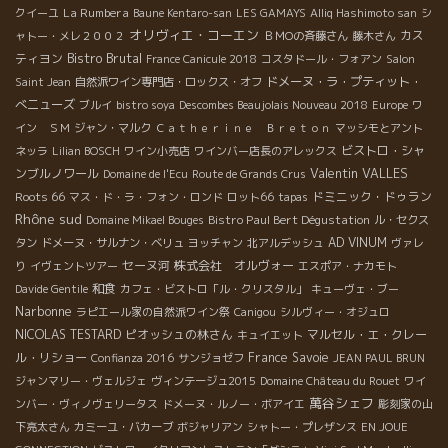
La Rumbera
クイーユ
Baune Kentaro-san
LES GAMAYS
Alliq Hashimoto san
シ
オリヴィエ・コーエン
カス
ャトー・メレ２００２
ＢＭОの斉藤さん
藤木さん
Bistro Brutal
ティヨン
France Canicule 2018
コスタドール・フォアン
Salon
ドメーヌ・ラ・プティット・
Saint Jean
自然派ワイン専門店・ロックス・オフ
べニューズ
ブルイ
bistro soya
Descombes Beaujolais Nouveau 2018
Europe
ワ
イン ＳＭ
ジャン・マルク
Ｃａｔｈｅｒｉｎｅ Ｂｒｅｔｏｎ
マッシモとアント
ビストロ・シャ
ネッラ
Lilian BOSCH
ワイン小売店
ワインバー店長のアレックス
Valentin VALLES
ンブルノワール
Domaine de l'Ecu
Route de Grands Crus
Roots 66
ドミニック・ドゥラン
マス・ド・ラ・フォン・ロンド
ロット66
tapas
Rhône sud
Bistro Paul Bert Dégustation
Domaine Mikael Bouges
ル・セクス
AD VINUM
タン
ドメーヌ・サルナン・ベリュ
ヨッチャン
北アルデッシュ
ヴァレ
セーヌ河
株式会社 オルヴォー
り
イヴェントツアー
エスポア・ナカモト
和食
Davide Gentile
カフェ・ビストロ「ル・クリスタル」
キューヴェ・ブー
Narbonne
ラピエール家の自然派ワイン祭
Canigou
シルヴィー・オジュロ
NICOLAS TESTARD
ピオッシュの林さん
マルセル・エ・クレー
キュイエット
ル・リショー
France
Savoie
Confianza 2016
サンジョゼフ
JEAN PAUL BRUN
ジャンマリー・ヴェルジェ
ヴィンテージュ2015
Domaine Château du Rouet
ワイ
萬谷シェフ
ンバー・ヴィノヴェリータス
ドメーヌ・ルノー・ボアイエ
彫刻家の山
下亮太さん
カミーユ・バカーブ
ボジャリアン
シャトー・プレザンス
EN JOUE