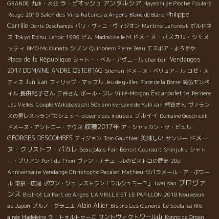
アンダルシア
ラ・ピオッシュ
GRANDE
九州・大分
Hayashi de Pioche
Foulard
Philippe
Rouge
2018 Salon des Vins Natures à Angers
Blanc de Blanc
Carrille
Denis Deschamps
パリ・ヴィニ・ヴィジオン
Martine Laforest
ボルドネ
Tokyo Ebisu
ドメーヌ・パスカル・シモヌ
ス
Lenoir 1989
ビム
Madmoiselle M
ッティ
シノン
BMO Mr.Kamata
Quinonero Pierre
Beau
エスポア・よろずや
Place de la République
Vendanges
シャトー・ベル・アヴニール
charibari
2017
DOMAINE ANDRE OSTERTAG
Shonan
ドメーヌ・ベリュアール
ロゼ・メ
Jun san
ティス
フィリップ・マッフル
Jeu de quilles
Place de la Borse
南仏モンペ
Escarpolette
長由紀子さん
イル
三谷さん
ポール・ジレ
Villié-Morgon
Perriere
Les Vielles
Couple Wakabayashi
50e anniversaire de Yuki san
桐谷さん
ヴァラン
ブルイイ
スの星レストラン”カシェット
closerie des moussis
Domaine Geschickt
収穫2017年
ドメーヌ・アント二ー・テヴネ
ア・シャッカン・サ・ビュル
ドメー
GEORGES DESCOMBES
美味しい
ディジョン
Tom Gauthier
サンソー
ヌ・クリストフ・パカレ
Beaujolais Fair
Benoit Courault
Shinjuku
シャト
ー・ブリアン
Port du Thon
ヴァン・ナチュールのビストロの歴史
20e
Anniversaire Vendange Christophe Pacalet
Mathieu
セパラメール・ア・ボワー
プロヴァ
ル
東京・広尾
ポワン・ジェ
レストラン「ラルシュミーユ」
Iwai san
ンス
Bistrot La Part de Anges
LA VRILLE ET LE PAPILLON
2018 Nouveaux
Alain Allier
Bistro Les Canons
au Japon
ブルノ・グラニエ
Le Soula
sa fille
サントヴィクトワール山
ainée Madeleine
ラ・トォルトゥーガ
Konno de Organ