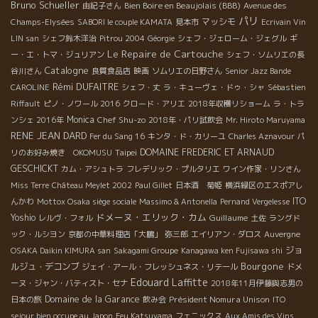
Bruno Schueller
Bien Boire en Beaujolais (BBB)
由紀子さん
Avenue des
パリ
マッシモ
Champs-Elysées
SABORI le couple KAMATA
見本市
Ecrivain Vin
LIN san
シェフ鈴木洋治
Pitrou 2004
Géorgie
シェフ・ジェローム・ジェグル
ギ
Le Repaire de Cartouche
ー・エ・トマ・ジュリアン
シェフ・ソムリエの長
Catalogne
谷川さん
良質食品店
映画
ソムリエの日野さん
Senior Jazz Bande
Rémi DUFAITRE
CAROLINE
シェフ・丈
ラ・キューヴェ・ドゥ・シャ
Sébastien
Riffault
ピノ・ノワール 2016
クロード・アリエ
2018年収穫リショーム
ラ・トラ
Monica
Chef Shu-zo
ンシェ 2016年
2018年・パリ試飲会
Mr. Hiroto Maruyama
RENE JEAN DARD
Fer du Sang 16
キンタ・ド・カリーユ
Charles Aznavour
パ
Taipei
DOMAINE FREDERIC ET ARNAUD
リのお好み焼き OKOMUSU
GESCHICKT
カム・アシュトラ
フレデリック・プルタリエ
ワイン作家・リンさん
Miss Terre
Château Meylet 2002
Paul Gillet
日本酒 菊姫
横浜緑区のエスポアし
ITO
んかわ
Mottox Osaka siège sociale
Massimo & Antonella
Pernand Vergelesse
ドメーヌ・エリック・カム
Yoshio
Guillaume
レルヴ・フォル
土佐
ラングド
ック・ルシヨン
京都の中華料理店「大鵬」
弥三郎
エイリアン・ダロス
Auvergne
ジョ
OSAKA Daikin KIMURA san
Sakagami Groupe
Kanagawa ken Fujisawa shi
Bourgone
ルジュ・デコンブ
ジェイ・アール・フレッシュネス・リテール
ドメ
Edouard Laffitte
ーヌ・ジャン・バティスト・セナ
2018年11月伊藤與志男の
Domaine de la Garance
Président Nomura Unison
日本の旅
飲み会
ITO
sejour bien occupe au Japon
Feu Katsuyama
フェニックス
Aux Amis des Vins