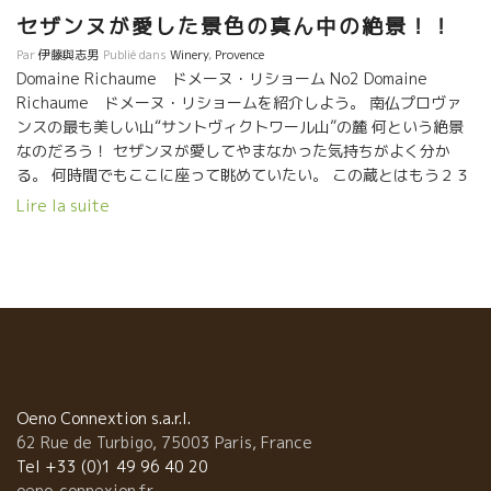
セザンヌが愛した景色の真ん中の絶景！！
Par
伊藤與志男
Publié dans
Winery
,
Provence
Domaine Richaume ドメーヌ・リショーム No2 Domaine
Richaume ドメーヌ・リショームを紹介しよう。 南仏プロヴァ
ンスの最も美しい山“サントヴィクトワール山”の麓 何という絶景
なのだろう！ セザンヌが愛してやまなかった気持ちがよく分か
る。 何時間でもここに座って眺めていたい。 この蔵とはもう２３
年前からの付き合いだ。 最初はお父さんのエニンドさんだった。
Lire la suite
エニンドさんはドイツ人、エクサン・プロヴァンス大学で法律を
教えにドイツからやって来た。 あまりにも、この美しい景色に感
動して、ここに永住を決めた。1972年だった。 館を購入したら畑
もついていた。 195mほどある足長おじさん紳士、自分の夢を貫
いたロマンの人だ。 最初からビオ栽培。この頃フランスでは、ま
だほんの僅かな醸造家しかビオの栽培をやっていなかった時代
だ。 まだエコセール・ビオ機関もなかった時代。 現在は息子のシ
ルバンさんが引き継いでいる。 シルヴァンさんは世界中で、ワイ
ン醸造を経験。特にカリフォルニアには長くいた、90年代に、こ
Oeno Connextion s.a.r.l.
こプロヴァンスに帰ってきた。当時、カルフォルニアも濃厚なワ
62 Rue de Turbigo, 75003 Paris, France
インが全盛期の時代だった。 その頃の、シルヴァンさんのワイン
Tel +33 (0)1 49 96 40 20
は、本当に濃縮していた。1998年はそのころのワインだ。
oeno-connexion.fr