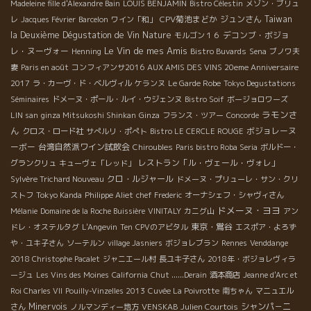
Madeleine fille d'Alexandre Bain
LOUIS BENJAMIN
Bistro Célestin
メゾン・ブリュ
CPV菊池まどか
ジュンさん
Taiwan
レ
Jacques Février
Barcelon
ワイン「和」
la Deuxième Dégustation de Vin Nature
デコンブ・ボジョ
モルゴン１６
Le Vin de mes Amis
レ・ヌーヴォー
Henning
Bistro Buvards
Sena
ブノワ夫
妻
Paris en août
コンフィアンサ2016
AUX AMIS DES VINS 20eme Anniversaire
2017
ラ・カーヴ・ド・ベルヴィル
ケランヌ
Le Garde Robe
Tokyo Degustations
Séminaires
ドメーヌ・ポール・ルイ・ウジェンヌ
Bistro Soif
ボージョロワーズ
ラモンさ
LIN san
ginza Mitsukoshi Shinkan
Ginza
フランス・ツアー
Concorde
ん
ボジョレーヌ
クロス・ロード社
サぺルリ・ポぺト
Bistro LE CERCLE ROUGE
ーボー
台湾自然派ワイン試飲会
Chiroubles
Paris bistro Roba Seria
ボルドー・
レストラン「ル・ヴェール・ヴォレ」
グランクリュ
キューヴェ「レッド」
クロ・ルジャール
Sylvère Trichard Nouveau
ドメーヌ・プリューレ・サン・クリ
ストフ
Tokyo Kanda
Philippe Aliet
chef Frederic
オーナシェフ・シャヴィさん
ドメーヌ・ヨヨ
Mélanie
Domaine de la Roche Buissière
VINITALY
カニグ山
アン
東京・鴬谷
ドレ・オステルタグ
L'Angevin
Ten
CPVのアビタル
エスポア・よろず
や・ユキ子さん
ソーテルン
village Jasniers
ボジョレブラン
Rennes
Venddange
2018 Christophe Pacalet
ジャニエール村
長ユキ子さん
2018年・ボジョレヴィラ
ージュ
Les Vins des Moines
California
Chut ......Derain
酒本商店
Jeanne d'Arc et
Roi Charles VII
Pouilly-Vinzelles 2013
Cuvée La Poivrotte
南ちゃん
マニュエル
Minervois
シャンパ－ニ
さん
ノルマンディー地方
VENSKAB
Julien Courtois