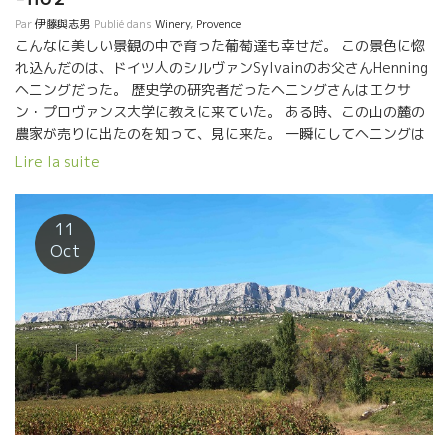
Par
伊藤與志男
Publié dans
Winery
,
Provence
こんなに美しい景観の中で育った葡萄達も幸せだ。 この景色に惚
れ込んだのは、ドイツ人のシルヴァンSylvainのお父さんHenning
ヘニングだった。 歴史学の研究者だったヘニングさんはエクサ
ン・プロヴァンス大学に教えに来ていた。 ある時、この山の麓の
農家が売りに出たのを知って、見に来た。 一瞬にしてヘニングは
決断した。 『私の残りの人生はここだ！』 1972年だった。 最初
Lire la suite
からBio栽培を実行。 標高３００ｍという高さ。昼夜の温度差があ
って葡萄が酸を残しながら熟成していくミクロクリマを備えてい
る。 そしてミストラル風が強く乾燥して病原菌が極端に少ない。
11
自然栽培がやりやすい。
Oct