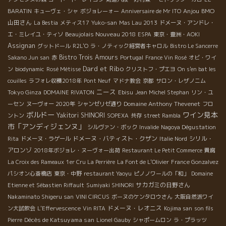
Anjou
BMO
BARATIN
キューヴェ・シャ
ボジョレーォー
Anniversaire de Mr ITO
山田さん
La Bestia
メティス17
Yuko-san
Mas Lau 2013
ドメーヌ・アンドレ・
Beaujolais Nouveau 2018
エ・ミレイユ・ティソ
ESPA
東京・豊洲・AOKI
Assignan
グットドール
R2L'O
ラ・ノティック経営者キャロル
Bistro Le Sancerre
Bistro Trois Amours
Sakano Jun san
赤
Portugal
France Vin Rosé
オビ・ワイ
Dard et Ribo
ン
biodynamic
Rosé Métisse
クリストフ・プエヨ
On s'en bat les
couilles
ラフォレ収穫2018年
Pont Neuf
マドナ教会
京都
サロン・レザノニム
ニース
Tokyo Ginza
DOMAINE RIVATON
Ebisu
Jean Michel Stephan
リン・ユ
Domaine Anthony Thevenet
ーセン
ヌーヴォー 2020年
シャンゼリゼ通り
フロ
ボルドー
ワイン見本
Yakitori SHINORI
ントン
SOPEXA
共存
street Rambla
市「アンディジェンヌ」
シルヴァン・ボック
Invalide
Nagoya Dégustation
ドメーヌ・バティスト・クザン
シリル・
Rita
ドメーヌ・ラゲール
Italie Nord
アロンゾ
2018年ボジョレ・ヌーヴォー出荷
Restaurant Le Petit Commerce
貴腐
La Croix des Rameaux
1er Cru La Perrière
La Font de L'Olivier
France Gonzalvez
パシオン心斎橋店
東京・中野
restaurant Yaoyu
ピノノワールの「和」
Domaine
サカガミの日野さん
Etienne et Sébastien Riffault
Sumiyaki SHINORI
Nakaminato Shigeru san
VINI CIRCUS
ボーヌのケンタロウさん
大阪自然派ワイ
ドメーヌ・レオニス
ン大試飲会
L'Effervescence
Vin RITA
Kojima san
son fils
Décès de Katsuyama san
Pierre
Lionel Gauby
シャポームロン
ラ・プラッツ