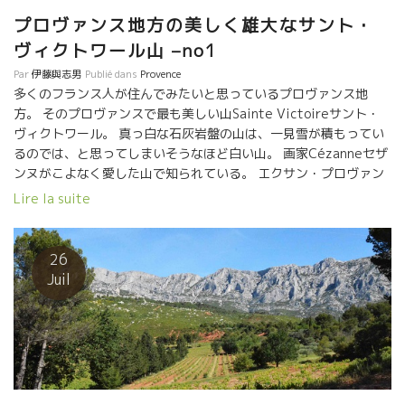
プロヴァンス地方の美しく雄大なサント・
ヴィクトワール山 –no1
Par
伊藤與志男
Publié dans
Provence
多くのフランス人が住んでみたいと思っているプロヴァンス地
方。 そのプロヴァンスで最も美しい山Sainte Victoireサント・
ヴィクトワール。 真っ白な石灰岩盤の山は、一見雪が積もってい
るのでは、と思ってしまいそうなほど白い山。 画家Cézanneセザ
ンヌがこよなく愛した山で知られている。 エクサン・プロヴァン
スの街から東に車を飛ばせばすぐに見えてくる。 全長１８Km,最
Lire la suite
も高いところが１０１１ｍ。 物凄いエネルギーを感じるスポッ
ト。
26
Juil