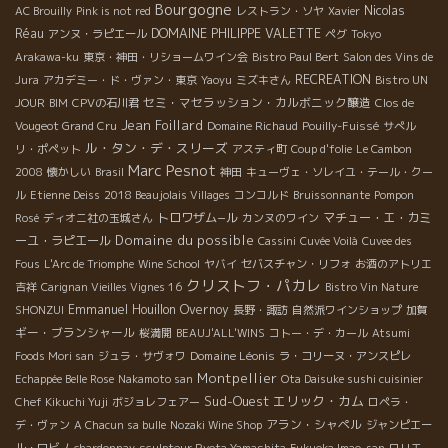
Bourgogne
Nicolas
AC Brouilly
Pink is not red
レストラン・ソヤ
Xavier
Réau
DOMAINE PHILIPPE VALETTE
アンヌ・ラピエール
ペグ
Tokyo
Arakawa-ku
東京・神田・リショームワイン会
Bistro Paul Bert
Salon des Vins de
RECREATION
Jura
アカデミー・ド・ヴァン・東京
Yaoyu
ミズキさん
Bistro UN
セミ・マセラッション・カルボニック醸造
JOUR
BIM
CPVの石川君
Clos de
Jean Foillard
Vougeot Grand Cru
Domaine Richaud
Pouilly-Fuissé
サぺル
ル・タン・デ・スリーズ
リ・ポペット
アスティ町
Coup d'folie
Le Cambon
Marc Pesnot
2008
懐かしい
Brasil
神田
キューヴェ・ソレイユ・テール・クー
ル
Etienne Deiss
2018 Beaujolais Villages
コンコルド
Bruissonnante
Pompon
トロワザム−ル
マチュー・エ・カミ
Rosé
ディオニ社の玉城さん
カンヌのワイン
Domaine du possible
ーユ・ラピエール
Cassini
Cuvée Voilà
Cuvee des
Fous
L'Arc de Triomphe
Wine School
ヤバイ
セバスチャン・リフォ
お酒のアトリエ
クリストフ・パカレ
吉祥
Carignan Vieilles Vignes 16
Bistro Vin Nature
Emmanuel Houillon Overnoy
SHONZUI
長野・諏訪
自然派ワインショップ
加賀
ギー・ブランシャール
桜満開
BEAUJ'ALL'WINS
コトー・デ・カール
Atsumi
Domaine Léonis
Foods Mori san
ジュラ・サヴォワ
ラ・コリーヌ・アンスピレ
Montpellier
Echappée Belle Rose
Nakamoto san
Ota Daisuke sushi cuisinier
Sud-Ouest
エリック・カム
Chef Kikuchi Yuji
ボジョレフェアー
ロペラ・
アラン・シャペル
デ・ヴァン
A Chacun sa bulle
Nozaki Wine Shop
ジャンピエー
ル・ロビノ
chardonnay
sculpteur Ryota Yamashita
Fukuoka Imao-san
ロリエ