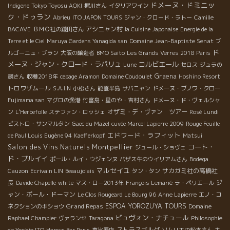
ドメーヌ・ドミニッ
Indigene
Tokyo Toyosu AOKI
梶川さん
イタリアワイン
ク・ドゥラン
Abrieu
ITO JAPON TOURS
ジャン・クロード・ラトー
Camille
アシニャン村
BACAVE
ＢＭＯ社の鎌田さん
la Cuisine Japonaise
Energie de la
Domaine Jean-Baptiste Senat
Terre et le Ciel
Maruya Gardens Yanagida san
ブ
ド
ルゴーニュ・ブラン
大阪の醸造者
BMO Saito
Les Grands Verres 2018 Paris
メーヌ・ジャン・クロード・ラパリュ
コルビエール
Lune
セロス
ジュラの
Graena
鏡さん
収穫2018年
cepage Aramon
Domaine Coudoulet
Hoshino Resort
トロワザムール
S.A.I.N
小松さん
能登半島
サバニャン
ドメーヌ・ブノワ・クロー
Fujimama san
マグロの漁港
竹富島・星のや・吉村さん
ドメーヌ・ド・ヴェルシャ
オザミ・デ・ヴァン ツアー
ン
L'Herbefolle
ステファン・ロッシェ
Rosé Lundi
ビストロ・サンマルタン
Gaec du Mazel
cuvée Marcel Lapierre 2009
Rouge Feuille
エドワード・ラフィット
de Paul Louis Eugène 94
Kaefferkopf
Matsui
Salon des Vins Naturels Montpellier
コート・
ジュール・ショヴェ
ド・ブルイイ
ポール・ルイ・ウジェンヌ
バザス牛のウイリアムさん
Bodega
マルセイユ
サカガミ社の高橋社
Cauzon
Ecrivain LIN
Beeaujolais
タン・タン
長
ジ
Davide Chapelle
white
マス・ロー2013年
François Lemarié
ラ・ペリエール
ャン・ポール・ドーマン
Le Clos Rougeard Le Bourg 96
Anne Lapierre
エノ・コ
Grand Repas
ESPOA YOROZUYA TOURS
ネクションのキショウ
Domaine
ビュヴォン・ナチュール
Raphael Champier
ヴァランセ
Taragona
Philosophie
ストラスブルグ
de Yoshio ITO
Harrys Bar Paris
恵比寿店
ソムリエの松本さん
キ