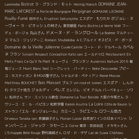
Bistrot
ラ・グランド・モット
DOMAINE JEAN-
Lammidia
Hennig Hoesch
Perpignan
MARC LAFOREST
la Porte de Bourgogne
DOMAINE LEONINE
Pouilly-Fumé
ボジョレ・ヌ
田中さん
Eruption Sakurajima
エスポア・もりたか
ーヴォー
ラ・ピオッシュの林さん
東京銀座
Paris Bistro Le Verre Volé
フー・
ドメーヌ・ド・ラングロール
丸山さん
デュ・ボージョ
La Boème
マルティー
Shubidoba
ヌ
マルコ・ジュリアーニ
Romain
ＡＣブルイイ
オスピス・ド・ボーヌ
Domaine de la Vieille Julienne
カベル
Cuvée Camille
コート・ド・マルペール
ネ フラン
Syivain Respaut
Conception Kato san
エールドゥロ
Restaurant En
Mets Frais Ce Qu'Il Te Plaît
キューヴェ・プランタン
Auxerrois Nature 2016
葡
Keke Descombe
萄ジュース
Mont Blanc
Neil
シークレット・パーティー
プピー
René Mosse
ユ・カスティヨン
ＢＭОの聖子さん
シャルドネ・ペティアン
Bois Moisset
エスポア・ しんか
Matthieu BOUCHET
プルフ
vin rosé et somen
わ
ジョルディ・ペレズ
タラゴナ地方
ミレジム・ビオ
アルル
バーベキュー・ソワ
レ
松井さん
サン・ミッシェル教会
Domaine La Tour Boisée
大阪の今尾さん
ラ・
La Loire
ヴリーユ・エ・ル・パピヨン
和飲学園
Kamm Asutra
Côte de Rayon
レ
カミーユ・ラピエール
ロワール地方
ストラン「エル・ギンジョレール」
シ
Orveaux Tanaka san
斉藤順子さん
Florian Looze
自然派ワインの日本イベント
ャンパーニュ・ジャック・ラセーニュ
Corse
東京・世田谷区・ナカモトさん
L'Echappée Belle Rouge
野村高城さん
ロゼ・ド・ザザ
Lac de Suwa
Château