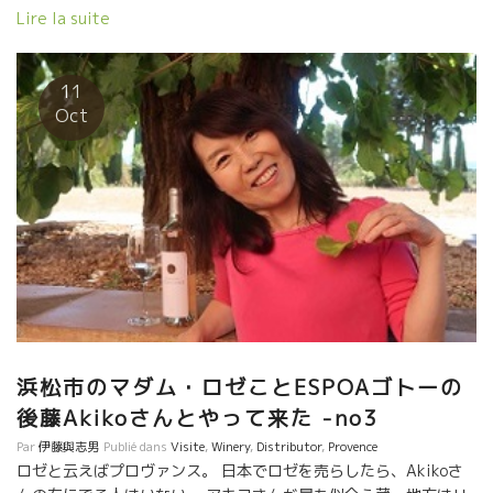
クトワール山が見える。 リショーム醸造のある場所は２０００
Lire la suite
年前ローマ人がここでワインを造っていた形跡あった。 その上に、
が建てられている。 その中庭で、心地よい日差しを浴びながらのピ
ニック。暖かい空気が漂っていて気持ちが良い。 考古学、ローマ
11
時代の法律などの研究者だったお父さんのヘニングさん。 ローマ法
Oct
が住んだことがあるプロヴァンスの地には古文書が残っている。 そ
研究の為にエクサン・プロヴァンス大学にやってきて、このローマ
の遺跡の後に住みついてしまったロマンな人。 ２０００年前から人
がずっと夢を追い続けた場所を今、このSylvainシルヴァンが引き継
いだ。
浜松市のマダム・ロゼことESPOAゴトーの
後藤Akikoさんとやって来た -no3
Par
伊藤與志男
Publié dans
Visite
,
Winery
,
Distributor
,
Provence
ロゼと云えばプロヴァンス。 日本でロゼを売らしたら、Akikoさ