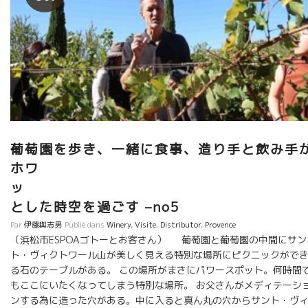
葡萄園を歩き、一緒に食事、造り手と飲み手
ホワ
とした時空を過ごす –no5
Par
伊藤與志男
Publié dans
Winery
,
Visite
,
Distributor
,
Provence
（浜松市ESPOAゴトーとお客さん） 葡萄園と葡萄園の中間にサン
ト・ヴィクトワール山が美しく見える特別な場所にピクニックがで
る石のテーブルがある。 この場所がまさにパワースポット。何時間
もここにいたくなってしまう特別な場所。 お父さんがメディテーシ
ンする為に造った穴がある。中に入ると真ん丸の穴からサント・ヴ