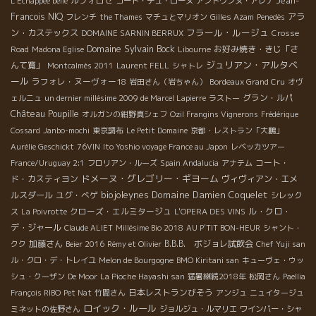
ルフォロゼ
Jean-
L'Echappee belle
コート・デュ・ローヌ
アントワンヌ・アレナ
Francois NIQ
アラ
フレンチ
the Thames
マチュとマリオン
Gilles Azam
Penedès
フラール・ルージュ
ン・カステックス
DOMAINE SARNIN BERRUX
Crosse
Domaine Sylvain Bock
お好み焼き・きじ「さ
Road
Madona Eglise
Libourne
ジュリアン・アルタベ
んて寛」
Montcalmès 2011
Laurent FELL
シャトレ
ール
ラフォレ・ヌーヴォー18
岩田さん（岩ちゃん）
Bordeaux Grand Cru
オヴ
グラン・ルパ
ェルニュ
un dernier millésime 2009 de Marcel Lapierre
ラストー
Château Poupille
オルガンの紺野真シェフ
Ozil Frangins Vignerons
Frédérique
Cossard
Janbo-mochi
東京調布
Le Petit Domaine
京都・レストラン「大鵬」
Aurélie Geschickt
76VIN
Ito Yoshio voyage France au Japon
レベッカツアー
コート・
France/Uruguay 2:1
フロリアン・ルーズ
Spain Andalucia
アナテム
ドメーヌ・グレゴリー・ギヨーム
ド・カスティヨン
ヴィヴィアン・エメ
biojoleynes
Domaine Damien Coquelet
ルスダール
ユグ・べゲ
シレック
クローズ・エルミタージュ
ル・クロ・
ス
La Poivrotte
L'OPERA DES VINS
デ・ジャール
Claude ALIET
Millésime Bio 2018
AU P'TIT BON-HEUR
シャント・
加藤さん
B.B.B. ボジョレ試飲会
クク
Beier 2016
Rémy et Olivier
Chef Yuji san
ル・クロ・デ・トレイユ
Melon de Bourgogne
BMO Kiritani san
キューヴェ・ウッ
シュ・クーザン
De Moor
La Pioche Hayashi san
猛暑継続2018年
松岡さん
Paellia
日本レストランびそう
François RIBO
Pet Nat
竹間さん
アンジュ
ニュイタージュ
ロイック・ルール
ミネットの佐野さん
ジョルジュ・ルマリエ
ワインバー・シャ