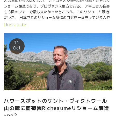
んの右にでる人はいない。 アキコさんが最も似合う蔵・地方はリ
ショーム醸造であり、プロヴァンス地方である。 アキコさん自身
も今回のツアーで最も来たかったところが、このリショーム醸造
だった。 日本でこのリショーム醸造のロゼを一番売っている人で
もある。 過去３年間、天候不良で生産量が低く、このロゼをあま
Lire la suite
り生産できてなかったので、十分な量を日本に輸入されていなか
った。 すべて予約だけで売れきれていたワインである。 今年２０
１８年は久々に十分な量が収穫できた。 十分な量のロゼが日本に
11
輸入されるだろう。 喜んでいるアキコさんとお客さん達！！
Oct
パワースポットのサント・ヴィクトワール
山の麓に葡萄園Richeaumeリショーム醸造
-no2