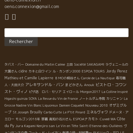
oeno.connexion@gmail.com
Rechercher :
Domaine du Matin Calme
タパス・バー
土田
Société SAKAGAMI
ラヴェニールの
cidre
Jordy Perez
大園さん
カキと白ワイン
ル・カンボン2008
ESPOA TOURS
Mathieu et Camille Lapierre
ＢＭОの桐谷さん
Carole de La Nautique
寿司職
アレキサンドル・バン
ビストロ・コワン
まどかさん
人・大田大介
Anouk
スト・ヴィノ
ピザ店 ロバ・セリア
エイロール
Morgon2017
La Colline Inspiré
Higashi guinza SOYA
La Revue du Vin de France
ノートルダム寺院
カリニャン
La
オザミグル
Grosse Nadine Vin Blanc Liquoreux
Damien Coquelet Nouveau 2018
ープ
Brouilly
ミネルヴォワ
St Joseph
Carbo Culte
Le P'tit Pinard
ドメーヌ・ア
Côte
ESPOAナカモト
ミロー
モルゴン2016年
那覇
高知の石川さん
Cuveé WA
du Py
Jura Kagami Kenjiro san
Le Vin en Tête
Saint-Etienne-des-Oullières
ヴ
ァンセンヌの森
コート・ド・レイヨン
剣道八段・好村兼一
セドリック・ガロ
LE