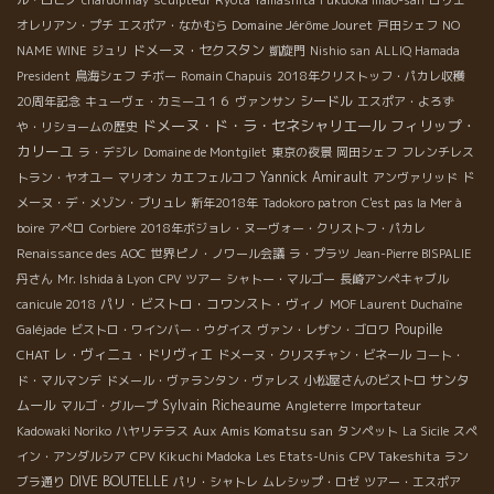
Domaine Jérôme Jouret
オレリアン・プチ
エスポア・なかむら
戸田シェフ
NO
ドメーヌ・セクスタン
NAME WINE
ジュリ
凱旋門
Nishio san
ALLIQ Hamada
President
鳥海シェフ
チボー
Romain Chapuis
2018年クリストッフ・パカレ収穫
シードル
20周年記念
キューヴェ・カミーユ１６
ヴァンサン
エスポア・よろず
ドメーヌ・ド・ラ・セネシャリエール
フィリップ・
や・リショームの歴史
カリーユ
ラ・デジレ
Domaine de Montgilet
東京の夜景
岡田シェフ
フレンチレス
Yannick Amirault
トラン・ヤオユー
マリオン
カエフェルコフ
アンヴァリッド
ド
メーヌ・デ・メゾン・ブリュレ
新年2018年
Tadokoro patron
C'est pas la Mer à
boire
アぺロ
Corbiere
2018年ボジョレ・ヌーヴォー・クリストフ・パカレ
Renaissance des AOC
世界ピノ・ノワール会議
ラ・プラツ
Jean-Pierre BISPALIE
丹さん
Mr. Ishida à Lyon
CPV ツアー
シャトー・マルゴー
長崎アンペキャブル
パリ・ビストロ・コワンスト・ヴィノ
canicule 2018
MOF Laurent Duchaîne
Poupille
Galéjade
ビストロ・ワインバー・ウグイス
ヴァン・レザン・ゴロワ
CHAT
レ・ヴィニュ・ドリヴィエ
ドメーヌ・クリスチャン・ビネール
コート・
サンタ
ド・マルマンデ
ドメール・ヴァランタン・ヴァレス
小松屋さんのビストロ
ムール
Sylvain Richeaume
マルゴ・グループ
Angleterre
Importateur
Aux Amis Komatsu san
Kadowaki Noriko
ハヤリテラス
タンペット
La Sicile
スペ
CPV Takeshita
イン・アンダルシア
CPV Kikuchi Madoka
Les Etats-Unis
ラン
DIVE BOUTELLE
ブラ通り
パリ・シャトレ
ムレシップ・ロゼ
ツアー・エスポア