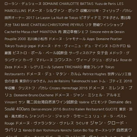
ローラン・デュシェーヌ
DOMAINE CHARLOTTE BATTAIS
Yuzu de Paris
LES
ドメーヌ・シルヴァン・ボック
MARCELLINS
収穫2018年・フィリップ・パカレ
ビオディナミ
田所オーナー
2017
Le Layon
La Nuit de Tokyo
アキ子さん
恵比寿
大分
TAKI BAKE
CHATEAU CHRISTOPHE PEYRUS
リタ
野崎ワインショップ
渡辺幸樹シェフ
Cachette Masa chef
MANTOVA
肉
Simone mère de Derain
Poupille 2008
石川県小松市
ドメーヌ・シャモナール
Apps
Domaine Picatier
Tokyo Tsukiji-jogai
ドメーヌ・ドゥ・ヴィーニュ・デュ・マインヌ
トロカデロ
仙
ビストロ・ポール・ベール試飲会
女子会
巌園
サーヴィスのアナ
メドック・グ
コワンスト・ヴィーノ
ランヴァン
カーヴ・マドレーヌ
クリュ・ボジョレ
Rose de
Zaza
ドメーヌ・レグリエール
Sylvere TRICHARD
銀座フレンチ
Tokyo
ドメーヌ・デュ・マタン・カルム
Restaurants
Patrice Hughes
世界ソムリエ協
Takenouchi san
会の会長
東京のリョウさん
Jus de Raisins
トム・ゴティエ
2018
ドメーヌ・ミレンヌ・ブ
年収穫・クリストフ・パカレ
Crozes-Hermitage 2016
リュ
ドメーヌ・ジャン・ミシェル・アルキエ
Domaine Bruno Duchene
Domaine des
第二回台湾自然派ワイン試飲会
Vincent
サン
Valérie
ピエモンテ
Soulié 400ans
Danse encore 2016
Bisstro Italien Restaurant GUCITE
東京・渋
シャンパーン・ジャック・ラセーニュ
谷・高太郎さん
リュ・ド・ラ・ペスト
ジャン・クロード・
ドメーヌ・ヴァランタン・ヴァレス
Rouge
うぐいす
ラパリュ
自然派ワ
Kendo 8 dan Yoshimura Kenichi
Salon Bio Top
オーストリア
イン
ドメーヌ・フィリップ・ヴァレット