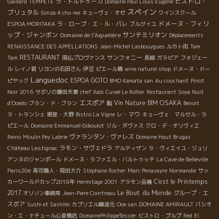
ビストロ・
ラ・トルトゥーガ
Gaillard
TEMPETE
Domaine Paul Louis Eugène
スペイン
ブリュタル
Ginza 4 cho-me
キューヴェ・オゼ
ワインスクール
ドメーヌ・フィリ
ラ・ローブ・エ・ル・パレ
ESPOA MORITAKA
ブルグイユ
ップ・ジャンボン
サンテミリオン
Domaine de l’Aiguelière
Déplacements
RENAISSANCE DES APPELLATIONS
Jean-Michel Lasbouygues
ルカト街
Tam
RESTAURANT
サンフォニー
Tam
南仏プロヴァンス
長崎
ガラピア
フォジェー
ル
レイノ君
リヨンの石田さん
伊豆
ピエール橋
wine naturel shop
ドメーヌ・ドー
Languedoc
ESPOA GOTO
ピヤック
BMO Kamata san
Au couchant
Pinot
Noir 2016
サボリの鎌田夫妻
chef Xabi
Cuveé Le Rollier
Restaurant Soya
Nuit
エスポア
OSAKA
Vin Nature BIM
d'Ooedo
ブラン・ド・ブラン
鮨
Benoit
レ・マウ
ラ・トランシェ
銀座・大野
Bistro La Vigne
キューヴェ マルセル・ラ
ピエール
Domaine Emmanuel Giboulot
ジル・ダヴァス
クロ・デ・オリヴィエ
ヴァランタン・ヴァレス
Reino
Moulin Pey Labrie
Domaine Haut Brugas
ラモン・サヴェドラ
Château Lestignac
アルティザン
ラ・ヴィエイユ・ジュリ
アンヌのジャンポール
ドメーヌ・ラファエル・バルトゥッチ
La Cave de Belleville
Paris20e
寿司職人・岡田大介
Stéphane Rocher
Marc Penavayre
Normandie
サッ
C'est le Printemps
カーワールドカップ2018年
Hermitage 2001
アラモン品種
Le Bout du Monde
2017
グループ・エ
オリゾン事務局
Jean-Piere Cointreau
スポア
Sushi et Sashimi
カプリエル醸造元
Ooe san
DOMAINE AMIRAULT
パシオ
ン・エ・ナチュール心斎橋店
DomainePhilippeTessier
ビストロ・プルプ
Red
El