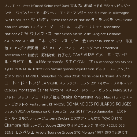
Seine
大阪の小松屋
オル
T'inquiètes M'man!
chef Xavi
土佐山田ショッピングセ
ンター
ワインバー・ア・ボワール・エ・ア・マンジェ
son fils Marius
Allemagne
Iwata Koki san
ジョルディ
ラ・ランベラ
BMO Seiko
Bistro Passion et Nature
san
Mr. Yoshio ITO
パティ・デ・ロジエル
エスポア・ ナカモト
Assemblée
CPV パリオフィス
Nationale
Prime Senso
Marie-lo de l'Anglore
Domaine
2018年 日本・ボジョレヌーヴォー会
d'Aupilhac
Clos de la Briderie
マリー修道
飯田橋 メリメロ
僧
アコワボン
マテウス
リースリング
Yve Camdebord
CAVE AUGE
ドメーヌ・マルセ
Takezawa san
結婚式・野村高城・尚子さん
ル・ラピエール
ＳＴＣグループ
La Méditerranée
La Vendange des Moines
1988
MONTADA
TOKYO Vin Nature grande dégustation
ガルド・フー
アンジュ
ヴァン
Denis TARDIEU
beaujolais nouveau 2020
Marie Rose
Le Nouvel An 2019
コート・ド・トング
LA VIGNE
ステファン・モラン
2017年オー・フォルト
vin
montagne Sainte Victoire
Octobre
ドメーヌ・ドゥ・ラ・ガランス
PARIS 2019
Osaka Komatsuya
シャトーヌッフ・デュ・パップ
観光
Petit Max
パリ・ビスト
DOMAINE DES FOULARDS ROUGES
ロ・ゴグットゥ
Restaurant KITANOSE
Tokyo Uguisudani
bistro YUIGA de Kanazawa
Château Cambon 2017
ビスト
Yoyo
Bistro
ロ・ル・セルクル・ルージュ
Jean Delobre
エスポア・しんかわ
Chambre Noir
ルーブル
Double ZERO
ヴォドピヴェック
オペラ
RECUE DES
モンペリエ
SENS
Arbois
Tours de Groupe STC
Morgon 1997
売り手と造り手