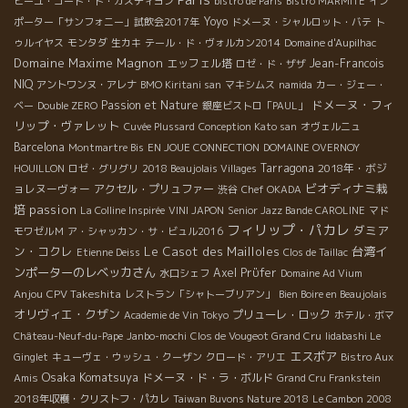
ピーユ・コート・ド・カスティヨン
bistro de Paris
Bistro MARMITE
イン
Yoyo
ポーター「サンフォニー」試飲会2017年
ドメーヌ・シャルロット・バテ
ト
ゥルイヤス
モンタダ
生カキ
テール・ド・ヴォルカン2014
Domaine d'Aupilhac
Domaine Maxime Magnon
エッフェル塔
Jean-Francois
ロゼ・ド・ザザ
NIQ
アントワンヌ・アレナ
BMO Kiritani san
マキシムス
namida
カー・ジェー・
ドメーヌ・フィ
Passion et Nature
ベー
Double ZERO
銀座ビストロ「PAUL」
リップ・ヴァレット
Cuvée Plussard
Conception Kato san
オヴェルニュ
Barcelona
Montmartre Bis
EN JOUE CONNECTION
DOMAINE OVERNOY
Tarragona
2018年・ボジ
HOUILLON
ロゼ・グリグリ
2018 Beaujolais Villages
ビオディナミ栽
ョレヌーヴォー
アクセル・プリュファー
渋谷
Chef OKADA
培
passion
La Colline Inspirée
VINI JAPON
Senior Jazz Bande CAROLINE
マド
フィリップ・パカレ
ダミア
モワゼルＭ
ア・シャッカン・サ・ビュル2016
ン・コクレ
Le Casot des Mailloles
台湾イ
Etienne Deiss
Clos de Taillac
ンポーターのレベッカさん
Axel Prϋfer
水口シェフ
Domaine Ad Vium
Anjou
CPV Takeshita
レストラン「シャトーブリアン」
Bien Boire en Beaujolais
オリヴィエ・クザン
プリューレ・ロック
Academie de Vin Tokyo
ホテル・ボマ
Château-Neuf-du-Pape
Janbo-mochi
Clos de Vougeot Grand Cru
Iidabashi Le
エスポア
Ginglet
キューヴェ・ウッシュ・クーザン
クロード・アリエ
Bistro Aux
Osaka Komatsuya
ドメーヌ・ド・ラ・ボルド
Amis
Grand Cru Frankstein
2018年収穫・クリストフ・パカレ
Taiwan Buvons Nature 2018
Le Cambon 2008