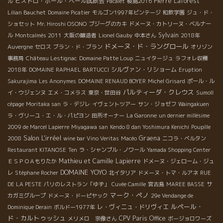
ビストロ・ポール・ベール試飲会
Pierre Laforest
ル
Pacalet
桜島2016
Lilian Bauchet
Domaine Picatier
モルゴン1997年ビンテージ
和飲学園
ジュ・ド・
ショセット
Mr. Hiroshi OSONO
ブジーグのカキ
ドメーヌ・カトリーヌ・ベルナー
Sylvain
ル
Montcalmès 2011
大阪の醸造者
Lionel Gauby
中本さん
2018年
ドメーヌ・ド・ラングロール
Auvergne
セロス
ブラン・ド・ブラン
オリゾン
事務局
Château Lestignac
Domaine Patte Loup
ニュイタージュ
ラフォレ収穫
シルヴァン・リショーム
2018年
DOMAINE RAPHAEL BARTUCCI
Eruption
Sakurajima
Les Anonymes
DOMAINE RENAUD BOYER
Michel Grisard
ポール・ル
パルティーダ・クレウス
イ・ウジェンヌ
エメ・コメラス
東京・世田谷
Sumoll
cépage
Moritaka san
ラ・デジレ
イヴェントツアー
サン・ジョゼフ
Waingakuen
ラ・ヴリーユ・エ・ル・パピヨン
田所オーナー
La Garonne
un dernier millésime
2009 de Marcel Lapierre
Miyagawa san
Kendo 8 dan Yoshimura Kenichi
Poupille
Salon L'irréel
Graena
2008
wine bar Vino Veritas
Macéo
ニコラ・ベルタン
Restaurant KITANOSE
Ten
ラ・シャンブル・ノワール
Yamada Shopping Center
Mathieu et Camille Lapierre
ＥＳＰＯＡもりたか
ドメーヌ・ジェローム・ジュ
DOMAINE YOYO
レ
Stéphane Rocher
北イタリア
ドメーヌ・トマ・ルアネ
RUE
DE LA PESTE
パリのレストラン「ゆず」
Cuvée Camille
宮古島
MAREE BASSE
サ
マーク・ペノ
カガミグループ
ドメーヌ・ドーピヤック
29e Vendange de
ルペール・
レ・ヴィニュ・ドリヴィエ
Dominique Derain
ボルドー1977年
ド・カルトゥッシュ
CPV Paris Office
メリメロ 宗像さん
ボージョロワーズ