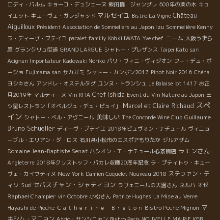
ロディ・バルム
キョーコ・デュシェーヌ
飯田橋 ジャングレ
600年の栗の木
キュ
マルセイユ
Château
イエット
キューヴェ・ガレジャッド
Bistro La Vigne
Aiguilloux
Président Association de Sommeliers au Japon
Izu
Sommelière Kenny
ニーム
ラ・ディーヴ・ブテイユ
pacalet familly
Kohki IWATA
Yve chef
大阪うずら
屋
グランクリュ街道
GRAND LARGUE
シャトー・プレザンス
Taipei Kato san
Acignan
Importateur Kadowaki Noriko
パリ・ヴィニ・ヴィジオン
フー・デュ・ボ
ージョ
Fujimama san
サカガミ
シャトー・カンボン2017
Pinot Noir 2016
Chéna
ヨシキさん
アンドレ・オステルタグ
ユンヌ・トランシュ
Le Balaise lot 1417
お正
Chef Ishida
月2019年
マルティーヌ
Vin RITA
Event du Vin Nature au Japon
三
スペ
Marcel et Claire Richaud
ツ星レストラン「オベルジュ・デュ・ピュイ」
イン
美味しい
Guillaume
シャトー・ベル・アヴニール
The Concorde Wine Club
Bruno Schueller
ディーヴ・ブテイユ
2018年ビュヴォン・ナチュール
ヴィニョ
ーブル・エリアン・ダ・ロス
石川県小松市のエスポアもりたか
ジルアザム
ラモンさん
Domaine Jean-Baptiste Senat
パシオン・エ・ナチュール心斎橋店
Angleterre
2018年クリストッフ・パカレ収穫20周年記念
ラ・プティトゥ・キュー
New York
ステファン・テ
ヴェ・カイウティヌ
Damien Coquelet Nouveau 2018
セバスチャン・シャティヨン
ィソ
Sud
ラヴェニールの大園さん
ネルハ
オゼ
Raphael Champier
vin Octobre
小松さん
Patrice Hughes
La Mise au Verre
マ
Hayashi de Pioche
Ｃａｔｈｅｒｉｎｅ Ｂｒｅｔｏｎ
Bistro Peche Mignon
キシム・マニョン
Abriou
サンシニャン
Bistro Paris NOUVELLE MAIRIE
KGB