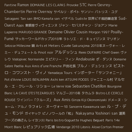
STC
Ramon
Gevrey-
Fantine
DOMAINE LES CLAPAS
Provoke
Pierre
Chambertin
Pierre Overnoy
サぺルリ・ポぺト
サンソー
パトリス・ユグ
Sud-
Sakagami
Tan san
BMO Kamata san
イザベル
Sudiste
世界ビオ栽培醸造家
Ouest
Apps
東銀座ヴィヴィエンヌ
ジャン・セバスチャン・ジョアン
Marie
Domaine Olivier Cousin
Pouilly-
Lapierre
MARUGO GRANDE
Morgon 1997
Fumé
サッカーワールドカップ2018年
ラトリエ・ド・キュイジンヌ
マリオン
Selosse Millesime
鍋
Arts et Metiers
Cuvée Sakurajima
2018年ヌーヴォー・レ
アルデッシュ
Remi DUFAIRE
ミー・デュフェートル
Pinot noir
Chef Gwen
ヴァ
Andalousie
レり
Vodopivec
Normandie
エピスリー・フィン
ポ・ダンヌ
Domaine
ビスト
ブルノ・デュシェンヌ
Sabre
Paellia
Aux Amis d’une Franche
戸田社長
ロ・コワンスト・ヴィノ
インポーター「サンフォニー」
Yamadaya Tours
マルセ
Pot d'Anne
LOUIS BENJAMIN
Aichi ken ATSUMI FOODS
ジャニエール村
Sebastien Chatillon
ル・エ・クレール・リショー
Le Verre Vole
Bourgone
Blanc
LA CAVE D’ESTEZARGUES
マルゴー2016年
タカムラ
Bistro LE CERCLE
Aux Amis
ROUGE
ワインバー「クルーズ」
Ginza Kiji Okonomiyaki
ドメーヌ・シ
ル・ブ・デ
ラフォレ・ヌーヴォー18
ョーム・アルノ
Sancerre Kawamura san
ュ・モンド
Nakayama Yoshinori san
ガイヤック
ピノノワールの「和」
渥美
Hughes Beguet
フーズの森さん
レイヨン川
Paris bistro Goguette
Paris 14e
レピュブリック広場
Mont Blanc
Vendange 2018 Léonis
Aloxe Corton Premier