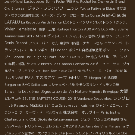
Jean-Michel Lasbouygues
Bonne Peche
伊藤さん
Ruchottes Chamertin Grand
ジャン・フランソワ・ニック
Cru
Shun san
Yukiya Fujiwara
Ebisu
オザミ・
Jean-Claude
デ・ヴァン20周年記念
ドメーヌ・ブノワ・クロー
愛
La Corse
LAPALU
La Revue du Vin de France
ビストロ・イタリアンレストラン「グシテ」
Vivien Hemelsdael
東京・広尾
Nuitage
Fronton
AUX AMIS DES VINS 20eme
ビストロ・モンマルトル
Anniversaire 2017
M de B
若林ご夫妻
サン・シニアン
Denis Pesnot
イヤン・ベルト
アンヌ・パイエさん
東京世田谷区・ナカモトさん
ラン
グットドール
モンギュー村
Ooe san
ボジョレ自然派醸造家
ポン・ト・シャン
シリル・アロンゾ
ジュ
London The Laughing Heart
Rosé PETAR
タラゴナ地方
Bistro Les Canons
10年間の感謝
サンタン
Confianza 2016
ニュイ・サン・ジョ
ルジュ・プルミエクリュ
Jean-Dominique CASSINI
ラパリュ・ヌーヴォー2018年
エスポアグループ
石田シェフ
オルガンの紺野さん
Morgon 16
地酒祭
BMO Seiko san
Sengan-en
レシャッペ・ベル
シモンヌサン・ドゥランの母
大阪
Taiwan la Deuxième Dégustation de Vin Nature
Vignoble Energique
ラングロ
BAPTISTE COUSIN
ピレネ山脈
SELENE
2018 Vendange Descombes
ール
Madoka san
Raymond
Ota Daisuke sushi cuisinier
ジャン・ピエール・ク
株式会社 オルヴォー
ワントロ
ラ・カーヴ・ド・ベルヴィル
Paris bistro
Décès de Katsuyama san
Chateaubriand
OSE
シェフ・ソムリエの長谷川さん
シルベール・トリシャール
ミレジム・ビオ2018
Aux Amis des Vins Maruyama
ボ
ジョレワイン全体の一大イヴェント
シャトー・クリストフ・ペイリュルス
Le Clos