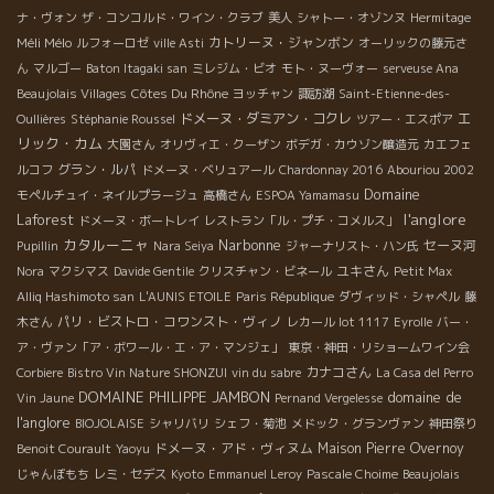
ナ・ヴォン
ザ・コンコルド・ワイン・クラブ
美人
シャトー・オゾンヌ
Hermitage
Méli Mélo
カトリーヌ・ジャンボン
ルフォーロゼ
ville Asti
オーリックの藤元さ
ん
マルゴー
Baton Itagaki san
ミレジム・ビオ
モト・ヌーヴォー
serveuse Ana
Côtes Du Rhône
Beaujolais Villages
ヨッチャン
諏訪湖
Saint-Etienne-des-
エ
ドメーヌ・ダミアン・コクレ
Oullières
Stéphanie Roussel
ツアー・エスポア
リック・カム
大園さん
オリヴィエ・クーザン
ボデガ・カウゾン醸造元
カエフェ
グラン・ルパ
ルコフ
ドメーヌ・ベリュアール
Chardonnay 2016
Abouriou 2002
Domaine
モペルチュイ・ネイルプラージュ
高橋さん
ESPOA Yamamasu
l'anglore
Laforest
ドメーヌ・ボートレイ
レストラン「ル・プチ・コメルス」
カタルーニャ
Narbonne
セーヌ河
Pupillin
Nara Seiya
ジャーナリスト・ハン氏
ユキさん
Nora
マクシマス
Davide Gentile
クリスチャン・ビネール
Petit Max
Alliq Hashimoto san
L'AUNIS ETOILE
Paris République
ダヴィッド・シャペル
藤
パリ・ビストロ・コワンスト・ヴィノ
木さん
レカール lot 1117
Eyrolle
バー・
ア・ヴァン「ア・ボワール・エ・ア・マンジェ」
東京・神田・リショームワイン会
カナコさん
Corbiere
Bistro Vin Nature SHONZUI
vin du sabre
La Casa del Perro
DOMAINE PHILIPPE JAMBON
domaine de
Vin Jaune
Pernand Vergelesse
l'anglore
BIOJOLAISE
シャリバリ
シェフ・菊池
メドック・グランヴァン
神田祭り
ドメーヌ・アド・ヴィヌム
Maison Pierre Overnoy
Benoit Courault
Yaoyu
じゃんぼもち
レミ・セデス
Kyoto
Emmanuel Leroy
Pascale Choime
Beaujolais