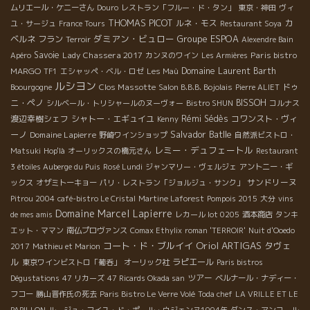
ムリエール・ケニーさん
Douro
レストラン「フルー・ド・タン」
東京・神田
ヴィ
THOMAS PICOT
ルネ・モス
カ
ユ・サージュ
France Tours
Restaurant Soya
ダミアン・ビュロー
Groupe ESPOA
ベルネ フラン
Terroir
Alexendre Bain
Savoie
Lady Chassera 2017
Paris bistro
Apéro
カンヌのワイン
Les Armières
MARGO
Domaine Laurent Barth
TF1
エシャッペ・ベル・ロゼ
Les Maù
ルシヨン
Clos Massotte
ドゥ
Boourgogne
Salon B.B.B. Bojolais
Pierre ALIET
ニ・ペノ
BISSOH
シルベール・トリシャールのヌーヴォー
Bistro SHUN
コルナス
渡辺幸樹シェフ
シャトー・エギュイユ
Rémi Sédès
コワンスト・ヴィ
Kenny
Salvador Batlle
ーノ
Domaine Lapierre
野崎ワインショップ
自然派ビストロ・
レミー・デュフェートル
Matsuki
Hop'là
オーリックスの橋元さん
Restaurant
3 étoiles Auberge du Puis
Rosé Lundi
ジャンマリー・ヴェルジェ
アントニー・ギ
サンドリーヌ
ックス
オザミトーキョー
パリ・レストラン「ジョルジュ・サンク」
Pitrou 2004
café-bistro Le Cristal
Martine Laforest
Pompois 2015
大分
vins
Domaine Marcel Lapierre
de mes amis
レカール lot 0205
酒本商店
タンキ
エット・ママン
南仏プロヴァンス
Comax Ethylix
roman 'TERROIR'
Nuit d'Ooedo
Oriol ARTIGAS
コート・ド・ブルイイ
タヴェ
2017
Mathieu et Marion
ル
ラピエール
東京ワインビストロ「葡呑」
オーリック社
Paris bistros
ツアー
Dégustations
47 リカーズ
47 Ricards Okada san
ベルナール・ナディー・
フコー
勝山晋作氏の死去
Paris Bistro Le Verre Volé
Toda chef
LA VRILLE ET LE
PAPILLON
ルージュ・フイユ・ド・ポール・ウジェンヌ1994年
ダンス・アンコール