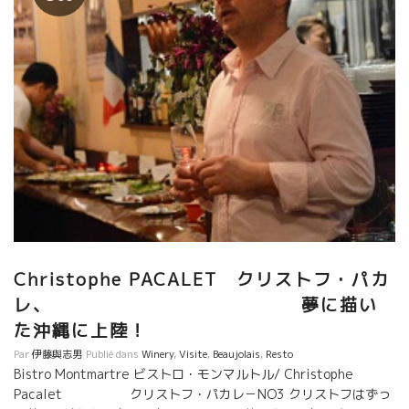
Christophe PACALET クリストフ・パカ
レ、 夢に描い
た沖縄に上陸！
Par
伊藤與志男
Publié dans
Winery
,
Visite
,
Beaujolais
,
Resto
Bistro Montmartre ビストロ・モンマルトル/ Christophe
Pacalet クリストフ・パカレ－NO3 クリストフはずっ