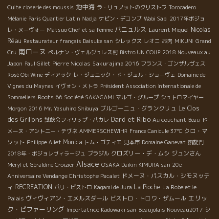
地中海
Culte
closerie des moussis
ラ・リュノットのクリストフ
Torocadero
Mélanie
Paris Quartier Latin
Nadja
ケビン・デコンブ
Wabi Sabi
2017年ボジョ
バニュルス
Nicolas
レ・ヌーヴォー
Matsuo Chef et sa femme
Laurent Miquel
Réau
Restaurateur français Daisuke san
シレックス
レオニ
お肉
MIKUNI
Grand
南ローヌ
Cru
ぺルナン・ヴェルジュレス村
Bistro UN COUP
2018 Nouveaux au
Pierre Nicolas
Sakurajima 2016
Japon
Paul Gillet
フランス・ゴンザルヴェス
Rosé Obi Wine
ディアック
レ・ジュニック・ド・ジュル・ショーヴェ
Domaine de
Vignes du Maynes
イヴォン・メトラ
Président Association Internationale de
Roots 66
Sommeliers
Société SAKAGAMI
マルゴ・グループ
シュトロマイヤー
Le Clos
ブルゴーニュ・グランクリュ
Morgon 2016
Mr. Yasuhiro Shibuya
des Grillons
Dard et Ribo
試飲会フィリップ・パカレ
Au couchant
Beau
ド
クロ・マ
メーヌ・アント二ー・テヴネ
AMMERSCHEWIHR
France Canicule 37℃
ソット
Monica
Philippe Aliet
トム・ゴティエ
見本市
Domaine Ganevat
凱旋門
クロズリー・デ・ムシ
ジュンさん
2018年・ボジョレヴィラージュ
ブラジル
Alsace
Meryl et Géraldine Croizier
OSAKA Daikin KIMURA san
20e
ドメーヌ・パスカル・シモヌッテ
Anniversaire Vendange Christophe Pacalet
ィ
RECREATION
La Pioche
La Robe et le
パリ・ビストロ
Kagami de Jura
エリッ
Palais
ヴィヴィアン・エメルスダール
ビストロ・トロワ・ザムール
ク・ピファーリング
Importatrice Kadowaki san
Beaujolais Nouveau2017
シ