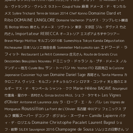
麻美
ル・ヴァランタン・ヴァレス
ラストー
Coup d'folie
ドメーヌ・ド・モンカル
Domaine Dard et
メス
Sylère Trichard
Terre de Volcan 2014
Chef Konno
Ribo
DOMAINE L'ANGLORE
Domaine Vacheron
アルザス・フンブレヒト醸造
元
Biotop Wines
俊さん
ドメーヌ・リヴァトン
東京・文京区
ジル・ダヴァス
竹之
Importateur REBECCA
内さん
オーストリア
エスポアよろずやつツアー
Sumeshiya
Tokyo Kanda Dégustation
Brave Margo
Mottox
モルゴン2016年
エドワード・ラ
Richeaume
日本ソムリエ協会会長
Sommelier Matsumoto san
フィット
Restaurant Le Petit Commerce
庄元さん
Route de Grands Crus
ドミニック・ドゥラン
Descombes Beaujolais Nouveau
ル・プチ・ドメーヌ
ノル
サン・トーバン
マンディー地方
Cuvée Bou
Mr. Yoshio ITO
石田克己
la Cuisine
Domaine Daniel Sage
Japonaise
Cuisinier Yuji san
西尾さん
Tanta Marena
カ
タロニア人
ヴィリエ・モルゴン
ナチュラルワイン
ロマネ・コンティ
天と地のエネ
Marie-Hélène BACAVE
ルギー
マス・ド・モンペール
シャント・クク
Bourgeuil
Les Vignes
竹富島・星のや・吉村さん
Ginza bistro PAUL
シェフ・タケモト
d'Olivier
ラ・ローブ・エ・ル・パレ
Antoine et Laurence Joly
Les Vignes de
Roussillon
Mongueux
La Font de L'Olivier
名古屋
中川マリ
フェニックス
プ
質販スーパー
デコンブ・ボジョレ・ヌーヴォー
Camille Lapierre
ルフ
パテ
Domaine Christophe Pacalet
Laurent Bagnol
ィ・デ・ロジエル
シェ
Champagne de Sousa
フ・紺野
SILEX Sauvignon 2016
ソムリエの日野さん
ソ