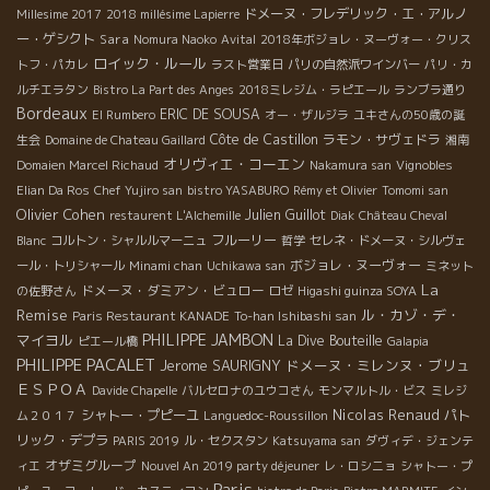
ドメーヌ・フレデリック・エ・アルノ
Millesime 2017
2018 millésime Lapierre
ー・ゲシクト
Sara
Nomura Naoko
Avital
2018年ボジョレ・ヌーヴォー・クリス
ロイック・ルール
トフ・パカレ
ラスト営業日
パリの自然派ワインバー
パリ・カ
ルチエラタン
Bistro La Part des Anges
2018ミレジム・ラピエール
ランブラ通り
Bordeaux
ERIC DE SOUSA
El Rumbero
オー・ザルジラ
ユキさんの50歳の誕
Côte de Castillon
ラモン・サヴェドラ
生会
Domaine de Chateau Gaillard
湘南
オリヴィエ・コーエン
Domaien Marcel Richaud
Nakamura san
Vignobles
Elian Da Ros
Chef Yujiro san
bistro YASABURO
Rémy et Olivier
Tomomi san
Olivier Cohen
Julien Guillot
restaurent L'Alchemille
Diak
Château Cheval
フルーリー
Blanc
コルトン・シャルルマーニュ
哲学
セレネ・ドメーヌ・シルヴェ
ボジョレ・ヌーヴォー
ール・トリシャール
Minami chan
Uchikawa san
ミネット
La
ドメーヌ・ダミアン・ビュロー
の佐野さん
ロゼ
Higashi guinza SOYA
Remise
ル・カゾ・デ・
Paris Restaurant KANADE
To-han Ishibashi san
PHILIPPE JAMBON
マイヨル
La Dive Bouteille
ピエール橋
Galapia
PHILIPPE PACALET
Jerome SAURIGNY
ドメーヌ・ミレンヌ・ブリュ
ＥＳＰＯＡ
Davide Chapelle
バルセロナのユウコさん
モンマルトル・ビス
ミレジ
Nicolas Renaud
シャトー・プピーユ
パト
ム２０１７
Languedoc-Roussillon
リック・デプラ
PARIS 2019
ル・セクスタン
Katsuyama san
ダヴィデ・ジェンテ
オザミグループ
ィエ
Nouvel An 2019 party déjeuner
レ・ロシニョ
シャトー・プ
Paris