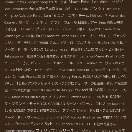
Alsace Foire "Les Vins Libérés"
Rambla
パザパ
Vongole spagetti
カニグ山
アンジェ
Yve Camdebord
寺田本家の日本酒
加賀
プピーユ2008年
BMOツアー
Philippe Valette
エノ・コネ・チーム
Fer du Sang 16
Metisse 17
Marion des
カーヴ・フジキ
Capriers
レ・グラン・ヴェール
日酒販ツアー
Sena
お好み焼き
「きじ」
St Emilion
プラス・ド・ラ・ブルス
エスポア・しんかわ
Cuvée Voilà
Vendanges 2016
侘び寂び
Cabernet-Franc 2007
ドゥーブル・ゼロ
ラ・ヴァンダ
ンジュ・デ・モワンヌ1988年
アルル
ビストロ・プルプ
ラ・トランシェ 2016年
ド
メーヌ・ド・ラ・ガランス
Saito Junko san
株式会社JALUX
ワイン・ビールバー
Takezawa san
彫刻家の山下亮太さん
新年2018年
Laurence Manya-Krief
テラヴ
ゴーさん
ェール
ビストロ・ル・セルクル・ルージュ
Fukuoka
サーヴィスのアナ
Bistro MARUGO
ジェローム・ジ
コート・デュ・ローヌ
Marie Rose
Mizuki san
ュレ
Jordy Perez
DOMAINE PHILIPPE
Canicule France 2018
竹澤さん
PLOUF
VALETTE
Bio
アンヴァリッド
レストランプロデューサーの柳沼憲一さん
大阪自然
Yakitori SHINORI
派ワイン大試飲会
Mont Brulius
Villié-Morgon
ロランス・アリ
Eric KAMM
アス
Mondial du Vin biologique
グリオット
Pizzeria ROBA SERIA
ラ・グランド・モット
LOU CARIGNAN
ジャン・ピエール・ロビノ
restaurant
EL GINJOLER
フラコン経営者のジル・ダヴァス
ジャン・ドゥローブル
LEVAT
ド
メーヌ・ドゥ・ヴィーニュ・デュ・マインヌ
Pompon Rosé
pensee
本物ワイン
アヴ
Domaine Sylvain Bock
La Rumbera
ィタル
クロス・ロード社の有馬さん
フィリップ・カリーユ
Isabelle
chardonnay
レ・ジャン・ド・メティエ
ゆう子