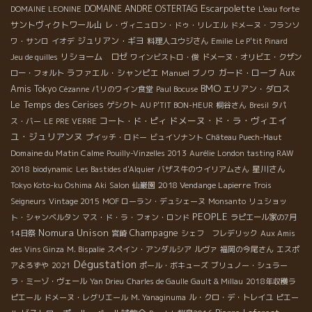
Escarpolette
DOMAINE ANDRE OSTERTAG
DOMAINE LEONINE
L'eau forte
サントヴィクトワール山
レ・ヴィニュロン・ドゥ・リレエル
ドメーヌ・フランソ
ジュリアン・ギヨ
ワ・サンロ
イオデ
料理人ユウジさん
Emilie
Le P'tit Pinard
リショーム ロゼ
Jeu de quilles
ワインビストロ・俊
ドメーヌ・オリビエ・クザン
ラファエル・シャンピエ
Manuel
ガード・ローブ
Aux
ロー・フォルト
ブノワ
BMO
Amis Tokyo
エリアン・ダロス
Cézanne
パリのワイン食堂
Paul Bocuse
Le Temps des Cerises
ゲシクト
AU P'TIT BON-HEUR
桐谷さん
Bresil
タパ
ドメーヌ・ド・ラ・ヴィエイ
コート・ド・ピィ
ス・バー
LE PRE VERRE
ユ・ジュリアンヌ
プイッチ・ロドー
ビュイソナント
Château Puech-Haut
Domaine du Matin Calme
Pouilly-Vinzelles 2013
Aurélie
London tasting RAW
星川さん
2018
biodynamic
Les Bastides d'Alquier
バザス牛のウイリアムさん
2018 Vendange Lapierre
Tokyo Koto-ku Oshima
Aki
Salon
仙巌園
Trois
Seigneurs
Vintage 2015
MOF ローラン・デュシェーヌ
Monsanto
リュショッ
PEOPLE
ト・シャンベルタン
マス・ド・ラ・フォン・ロンド
ラピエール家の7月
Nomura Unison
Champagne
14日祭
宮崎
シェフ フレデリック
Aux Amis
des Vins Ginza
M. Bispalie
スペイン・アンダルシア
ルヴァ
福岡の今尾さん
エスポ
Dégustation
アよろずや
2021
ポール・ボキューズ
ブリュノー・シュラー
ラ・ミーゾ・ヴェール
Yan Drieu
Charles de Gaulle
Gault & Millau
2018年収穫ラ
ピエール
ドメーヌ・レグリエール
M. Yanaginuma
ル・クロ・デ・トレイユ
ピエー