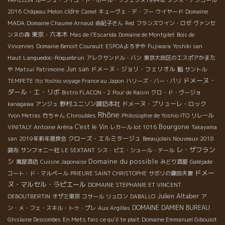
cidre
2016
Châpeau Melon
Camel
キューヴェ・デ・フー
ウイヤード
Domaine
MADA
Domaine Chaume Arnaud
由紀子さん
Red
フランスワイン・ロゼ
ヴァンセ
東京・六本木
ンヌの森
Mas de l'Escarida
Domaine de Montgilet
Bois de
Vincennes
Domaine Benoit Courault
ESPOAよろずや
Fujiwara
Yoshiki san
Haut Languedoc-Roquebrun
アレクサンドル・バン
東京大田区のエスポアかまた
Jun san
ドメーヌ・ジョリ・フェリオル
や
Matsui
Patrimoine
鮨
サントル
ドメーヌ・
TEMPETE
Ito Yoshio voyage France au Japon
ハリーズ・バー・パリ
ダール・エ・リボ
Bistro FLACON - 2
Pour de Raisin
クロ・ド・ヴージョ
野村ユニソン諏訪本社
ドメーヌ・プリューレ・ロック
kanagawa
アンジュ
Rhône
Yvon Metras
竹ちゃん
Chiroubles
Philosophie de Yoshio ITO
リレール
Bourgone
C'est le Vin
VINITALY
Antoine Aréna
レカール lot 1016
Takayama
クローズ・エルミタージュ
san
2019年新年昼食会
Beeaujolais Nouveaux 2018
レ・ザフラン
調布
サンフォニー社
LE SEXTANT
シス・ピエ・シュール・テール
シ
Domaine du possible
萬屋酒店
Cuiisne Japonaise
みどり酒屋
Galéjade
ドメー
コート・ド・マルペール
PRIEURE SAINT CHRISTOPHE
サボリの鎌田夫妻
ヌ・マルセル・ラピエール
DOMAINE STEPHANIE ET VINCENT
Julien Altaber
DEBOUTBERTIN
オザミ東京
コサール
リュロン
DABALLO
ア
DOMAINE DAMIEN BUREAU
ン・メ・フェ・スキル・トゥ・プレ
Aux Argillas
Ghislaine Descombes
En Mets fais ce qu'il te plait
Domaine Emmanuel Giboulot