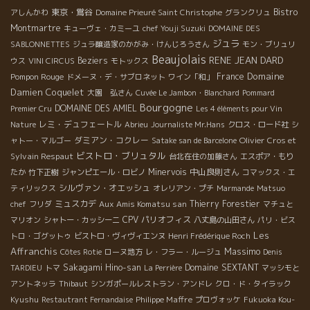
東京・鴬谷
Bistro
アしんかわ
Domaine Prieuré Saint Christophe
グランクリュ
Montmartre
キューヴェ・カミーユ
chef Youji Suzuki
DOMAINE DES
ジュラ
SABLONNETTES
ジュラ醸造家のかがみ・けんじろうさん
モン・ブリュリ
Beaujolais
RENE JEAN DARD
Beziers
ウス
VINI CIRCUS
モトックス
Domaine
Pompon Rouge
France
ドメーヌ・デ・サブロネット
ワイン「和」
Damien Coquelet
大園 弘さん
Cuvée Le Jambon・Blanchard
Pommard
Bourgogne
DOMAINE DES AMIEL
Premier Cru
Les 4 éléments pour Vin
レミ・デュフェートル
Nature
Abrieu
Journaliste Mr.Hans
クロス・ロード社
シ
ダミアン・コクレー
Olivier Cros et
ャトー・マルゴー
Satake san de Barcelone
ビストロ・ブリュタル
Sylvain Respaut
台北在住の加藤さん
エスポア・もり
Minervois
中山良則さん
たか
竹下正樹
ジャンピエール・ロビノ
コマックス・エ
シルヴァン・オエッシュ
ティリックス
オレリアン・プチ
Marmande
Matsuo
ミュスカデ
Aux Amis Komatsu san
Thierry Forestier
chef
フリダ
マチュと
CPV パリオフィス
マリオン
シャトー・カッシーニ
八丈島の山田さん
パリ・ビス
Les
トロ・ゴグットゥ
ビストロ・ヴィヴィエンヌ
Henri Frédérique Roch
Affranchis
Massimo
Côtes Rotie
ローヌ地方
レ・フラー・ルージュ
Denis
Sakagami Hino-san
Domaine SEXTANT
TARDIEU
トマ
La Perrière
マッシモと
アントネッラ
Thibaut
シンガポールレストラン・アンドレ
クロ・ド・タイラック
Kyushu
Philippe Maffre
Restautrant Fernandaise
プロヴォッケ
Fukuoka Kou-