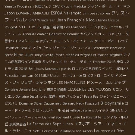
ジャン・ポール・ドーマン
Yamada Kyouji san
岡田シェフ
CPV Kikuchi Madoka
クリスト
Japon
ESPOA Nakamoto
DOMAINE AMIRAULT
vin rosé et somen
フ・パカレ
Jean François Nicq
BMO Yamada san
stands
Clos de
Vougeot
クロ・レオニヌ
銀座三越新館
Les Pyrenees
エニンドさん
アクセル・プ
リュフール
Arnaud Combier
Hospice de Beaune
カバノン
パカレ・ファミリー
久
留米ワインスクール
キャヴィア
ドミニック・べリュアール
サロン・ビオ・トップ
Geschickt
Davide et Piera
アンジュヴァン
ジェーテー
ジュリアンヌ
Place de la
René Jean
Borse
Tokyo Restaurants
Mathieu Vergnes et Marion Kergines
アノ
ニム自然派ワイン見本市
ガレジャッド
ル・タン・デメ
La Trenchée 2016
東京レス
トラン業
2018 Beaujolais Nouveaux partis
ロンドンの自然派ワインバー
梶川さん
ドメー
Fukuoka Imao-san
2018年ボジョレ・ヌーヴォー出荷
ビストロ・ユイガ
ヌ・フィリップ・ジャンボン
ドメーヌ・ムレシップ
LES MARCELLINS
CLOSERIES DES MOUSSIS
Domaine Jerome Saurigny
東京の屋形船
サロン・リ
レエル
Domaine Beauthorey
武道・剣道
パッション
Pas à Pas
ジャン・ピエール・
Biodynamie
ビスパリ
Domaine Didier Dagueneau
Bernard Nady Foucault
コ
クロ・ルジャール
ート・ド・フール
仙台
village Jasniers
ルイック
GINZA 6
シ
モンマルトルの
ークレット・パーティー
Dynamitage
Paul
Cuvée La Poivrotte
エスポア・ツアー
エマニュエ
丘
La Ferme des Sept Lunes
良質食品店
ル・ラセーニュ
Laurence et Rémi
Soleil Couchant
Takahashi san
Arbois