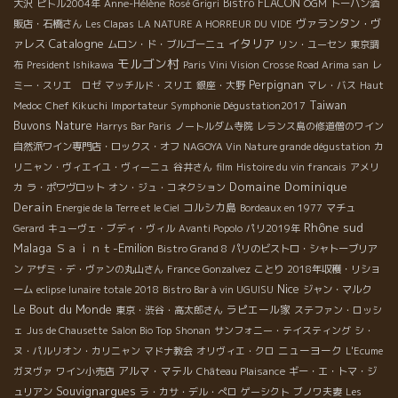
Bistro FLACON
大沢
ピトル2004年
Anne-Hélène
Rosé Grigri
OGM
トーハン酒
ヴァランタン・ヴ
販店・石橋さん
Les Clapas
LA NATURE A HORREUR DU VIDE
Catalogne
イタリア
ァレス
ムロン・ド・ブルゴーニュ
リン・ユーセン
東京調
モルゴン村
布
President Ishikawa
Paris Vini Vision
Crosse Road Arima san
レ
Perpignan
ミー・スリエ ロゼ
マッチルド・スリエ
銀座・大野
マレ・バス
Haut
Taiwan
Medoc
Chef Kikuchi
Importateur Symphonie Dégustation2017
Buvons Nature
Harrys Bar Paris
ノートルダム寺院
レランス島の修道僧のワイン
自然派ワイン専門店・ロックス・オフ
NAGOYA Vin Nature grande dégustation
カ
リニャン・ヴィエイユ・ヴィーニュ
谷井さん
film
Histoire du vin francais
アメリ
Domaine Dominique
カ
ラ・ポワヴロット
オン・ジュ・コネクション
Derain
コルシカ島
Energie de la Terre et le Ciel
Bordeaux en 1977
マチュ
Rhône sud
Gerard
キューヴェ・ブディ・ヴィル
Avanti Popolo
パリ2019年
Malaga
Ｓａｉｎｔ-Emilion
Bistro Grand 8
パリのビストロ・シャトーブリア
ン
アザミ・デ・ヴァンの丸山さん
France Gonzalvez
ことり
2018年収穫・リショ
Nice
ーム
eclipse lunaire totale 2018
Bistro Bar à vin UGUISU
ジャン・マルク
Le Bout du Monde
ラピエール家
東京・渋谷・高太郎さん
ステファン・ロッシ
ェ
Jus de Chausette
Salon Bio Top
Shonan
サンフォニー・テイスティング
シ・
ニューヨーク
ヌ・パルリオン・カリニャン
マドナ教会
オリヴィエ・クロ
L'Ecume
アルマ・マテル
ガヌヴァ
ワイン小売店
Château Plaisance
ギー・エ・トマ・ジ
Souvignargues
ュリアン
ラ・カサ・デル・ぺロ
ゲーシクト
ブノワ夫妻
Les