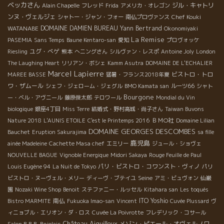
ベッカさん
ジル・キャトリ
Alain Chapelle
フレッド
Frida
アメリカ・オレゴン
ンヌ・ヴェルジェ
Chef Kouki
シャトー・ジャン・フォー
南仏プロヴァンス
WATANABE
DOMAINE DAMIEN BUREAU
Yann Bertrand
Okonomiyaki
La Remise
PASEMIA
Sans Temps
Baune Kentaro-san
愛知
プロヴォッケ
ユグ・べゲ
Riesling
熊本
へニングさん
シルヴァン・レスポ
Antoine Joly
London
The Laughing Heart
リリアン・ボシェ
Kamm Asutra
DOMAINE DE L'ECHALIER
Marcel Lapierre
ビストロ・トロ
MAREE BASSE
猛暑・フランス2018年夏
ワ・ザムール
シェフ・ジェローム・ジェグル
BMO Kamata san
ルーツ66
シャト
Bourgone
ー・ベル・アヴニール
藤原俊太郎
テロワール
Mondial du Vin
biologique
銀座4丁目
Miss Terre
結婚式・野村高城・尚子さん
Taiwan Buvons
ＢＭО社
Nature 2018
L'AUNIS ETOILE
C'est le Printemps 2016
Domaine Lilian
DOMAINE GEORGES DESCOMBES
Bauchet
Eruption Sakurajima
sa fille
鹿児島
ainée Madeleine
Cachette Masa chef
エミリー
ジュール・ショヴェ
NOUVELLE BAGUE
Vignoble Energique
Midori Sakaya
Rouge Feuille de Paul
パリ・ビストロ・コワンスト・ヴィノ
Louis Eugène 94
La Nuit de Tokyo
パリ
Seine
ビストロ・ヌーヴェル・メリー
ディーヴ・ブテイユ
アミ・ビュヴォン
仙巌
園
Nozaki Wine Shop
Benoit
ステファニー・ルッセル
Kitahara san
Les toqués
南仏
ITO Yoshio
Bistro MARMITE
Fukuoka Imao-san
Vincent
Cuvée Plussard
ヴ
ィニョブル・エリオン・ダ・ロス
Cuvée La Poivrotte
フレデリック・コサール
Château Aiguilloux
メゾン・ピエール・オヴェルノワ
Salon B.B.B. Bojolais