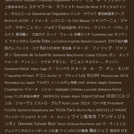
エドゥワール・ラフィット
上田あゆみさん
Rosé Obi Wine
ナチュラルワイン
Domaine de l’Aiguelière
レ・ザルミエール
ジュラ・サヴォワ
愛知県渥美フーズ
シャンパーニュ・ジャ
Bistro FLACON - 2
ドメーヌ・レグリエール
Clos Baquey
Espagne
ック・ラセーニュ
サン・ジョゼフ
ボジョレ・クリストフ・パカレ
コ
ルナス
寿司職人・大田大介
ミーゾ・ヴェール
京橋ランチ
Fujimama san
オリヴィ
Garde Robe
エ
アヌックさん
La Colline Inspirée
Benoit Courault
ＢＭＯ社の鎌
Barcelone
ドメーヌ・フィリップ・ジャン
田さん
パトリス・ユグ
宮古島
ボン
Domaine de la lunotte
Domaine Beauthorey
Comax Ethylix
ポン・ヌッフ
マキシム・マニョン
ドメーヌ・アント二ー・テヴネ
オルヴォー、オリゾン
ドメーヌ・ル・ブ・デュ・モンド
ラ・ランベラ
Domaine MADA
Vieux Sage
Loïc ROURE
マコン
T'inquiètes M'man!
Avital
ラ・プラッツ
Mouressipe
2018
Nouveaux au Japon
アルボワ
ノートルダム寺院
chef Jérôme Jaegle
Domaine
Chambertin
ドメーヌ・リショー
Galéjade
Château Lassolle
Domaine Patte
Importateur REBECCA
Alain
ジ
Loup
パリのお好み焼き OKOMUSU
Asami
ュル・ショーヴェ
President
ビストロ・プルプ
Rosé Lundi
クロス・ロード社
FUJITA
Visite Paris
Sancerre Kawamura san
Bistro Paris NOUVELLE MAIRIE
ワイン見本市「アンディジェ
ヴィンテージュ2015
キンタ・ド・カリーユ
ンヌ」
Domaine Sylvain Bock
Tokyo Shibuya Koutarou san
ラ・ヴィエイユ・
萬谷シェフ
ジュリアンヌのジャンポール
八丈島
ワインの4つの要素
見本市
びそ