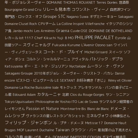
年・ボジョレヌーヴォー
DOMAINE THOMAS ROUANET
Terres Dorées
地酒祭
リレール見本市
Bourgogne Grand Cru
コワンスト・ヴィーノ
自然派ワイン
Groupe STC
専門店・ロックス・オフ
Nagano Suwa
オザミトーキョー
Sakagami
Domaine Clusel Roch
CPVチーム
La Colline Inspiré
Villefranche
イタリアのシシリ
Graena
ア島
Janbo-mochi
Les Armières
Cuvée OSE
DOMAINE DE BOTHELAND
PHILIPPE PACALET
レカール lot 1117
Chef Kikuchi Yuji
ＢＭО
Eyrolle
山
スヴィニャルグ
田屋ツアー
Fukuoka Kurume
L'Avenir Ozono san
ワインバ
コート・ド・ブルイイ
ー・ヴィノヴェリータス
Michel Grisard
スイーツ
ソフ
パトリック・デプラ
ィア・ボシェ
コルトン・シャルルマーニュ
アヴィタル
ムーラン・ナ・ヴァン
Katsuyama
ギー・エ・トマ・ジュリアン
Nyctalopie
Sakagami Groupe
2018年ボジョレ・ヌーヴォー・クリストフ・パカレ
Danse
encore
ビストロ・ビュヴァール
LE SEXTANT
お好み焼き「きじ」
Rémy et Olivier
Domaine La Roche Buissière
Iode
モトクッス
アレキサンドル・バンの息子ピエー
カタルーニャ
ル君
Edouard Adam
北欧
Clos du Rouge Gorges
サン・シニアン
Tokyo Uguisudani
Philosophie de Yoshio ITO
Lac de Suwa
サンマルタン経営者の
ドメーヌ・
Passion et Nature
レイモンさん
Montmartre Bis
Blanc de Blanc
ムレシップ
ミネルヴォワ
ヴァランスの星レストラン”カシェット
小林康弘さん
フィリップ・ジャンボン
ル・プチ・ドメーヌ
Metisse 17
Domaine Haut
Taiwan
クラウン・バー
Brugas
MOF Laurent Duchaîne
彫刻家の山下亮太さん
コルシカ島
DOMAINE BAPTISTE COUSIN
中湊しげる さん
ガヌヴァ醸造元