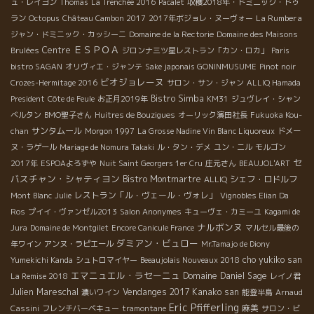
ュ・レイヨン
Thomas
La Trenchée 2016
Pacalet
収穫2018年・ドミニック・ドゥ
La Rumbera
ラン
Octopus
Château Cambon 2017
2017年ボジョレ・ヌーヴォー
ジャン・ドミニック・カッシーニ
Domaine de la Rectorie
Domaine des Maisons
ＥＳＰＯＡ
Centre
Brulées
ジロンナ三ツ星レストラン「カン・ロカ」
Paris
bistro SAGAN
オリヴィエ・ジャンテ
Sake japonais GONINMUSUME
Pinot noir
ビオジョレーヌ
Crozes-Hermitage 2016
サロン・サン・ジャン
ALLIQ Hamada
Bistro Simba
President
Côte de Feule
お正月2019年
KM31
ジュヴレイ・シャン
ベルタン
BMO聖子さん
Huitres de Bouzigues
オーリック濱田社長
Fukuoka Kou-
サンタムール
chan
Morgon 1997
La Grosse Nadine Vin Blanc Liquoreux
ドメー
ヌ・ラゲール
Mariage de Nomura Takaki
ル・タン・デメ
ユン・ニル
モルゴン
セ
2017年
ESPOAよろずや
Nuit Saint Georgers 1er Cru
庄元さん
BEAUJOL'ART
バスチャン・シャティヨン
Bistro Montmartre
シェフ・ロドルフ
ALLIQ
レストラン「ル・ヴェール・ヴォレ」
Mont Blanc
Julie
Vignobles Elian Da
Ros
プイイ・ヴァンゼル2013
Salon Anonymes
キューヴェ・カミーユ
Kagami de
ナルボンヌ
Jura
Domaine de Montgilet
Encore Canicule France
マルセル最後の
ダミアン・ビュロー
年ワイン
アンヌ・ラピエール
Mr.Tamajo de Diony
cho yukiko san
Yumekichi Kanda
シュトロマイヤー
Beeaujolais Nouveaux 2018
エマニュエル・ラセーニュ
Domaine Daniel Sage
La Remise 2018
レイノ君
Julien Mareschal
Vendanges 2017
Kanako san
濃いワイン
能登半島
Arnaud
Eric Pfifferling
麻美
Cassini
フレンチバーベキュー
tramontane
サロン・ビ