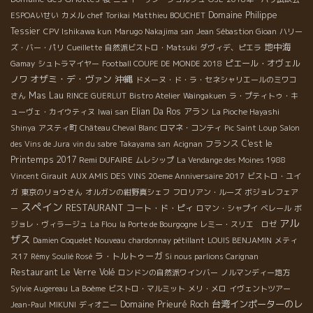
Domaine Philippe
ESPOAいせい
カメル
chef Torikai
Matthieu BOUCHET
Tessier
CPV Ishikawa kun
Marugo Nakajima san
Jean Sébastion Gioan
ハリー
地中海
ズ・バー・パリ
Cueillette
自然派ビストロ・Matsuki
ダヴィデ、ピエラ
ピエール・オヴェル
Gamay
シュトラマイヤー
Football COUPE DE MONDE 2018
オザミ・デ・ヴァン
沖縄
ノワ
ドメーヌ・ド・ラ・セネシャリエールのミワコ
Mas Lau
さん
RINCE GUERLUT
Bistro Atelier
Waingakuen
ラ・プティトゥ・キ
Elian Da Ros
アラン
ューヴェ・カイウティヌ
Iwai san
La Pioche Hayashi
Shinya
アスティ町
Château Cheval Blanc
ロマネ・コンティ
Pic Saint Loup
Salon
フランス
C'est le
des Vins de Jura
vin du sabre
Takayama san
Acignan
Printemps 2017
Remi DUFAIRE
ムレシップ
La Vendange des Moines 1988
Vincent Girault
AUX AMIS DES VINS 20eme Anniversaire 2017
ビストロ・ユイ
ガ
東京のリョウさん
オルガンの紺野真シェフ
フロリアン・ルーズ
ボジョレフェア
スペイン
RESTAURANT
コート・ド・ピィ
ー
ロマン・シャプイ
ベレール
ボ
アル
ジョレ・ヴィラージュ
La Flou
la Porte de Bourgogne
レミー・スリエ ロゼ
ザス
Damien Coquelet Nouveau
chardonnay pétillant
LOUIS BENJAMIN
メティ
ラ・トルトゥーガ
ス17
Rémy Soulié Rosé
Si nous parlions Carignan
Restaurant Le Verre Volé
ロンドンの自然派ワインバー
ノルマンディー地方
Sylvie Augereau
La Boème
ビストロ・マルミット
メリ・メロ
イヴェントツアー
台湾インポーターのレ
Domaine Prieuré Roch
Jean-Paul
MIKUNI
ディオニー