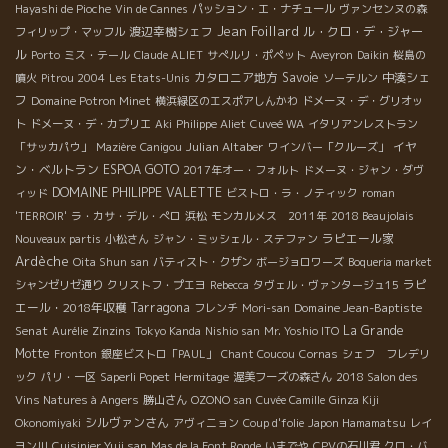
Hayashi de Pioche
Vin de Cannes
パッション・エ・ナチュール
ヴァンセンヌの森
Jean Foillard
渡辺幸樹シェフ
ル・クロ・デ・ジャー
フィリップ・マッフル
ル
Porto
ミス・テール
Claude ALIET
サぺルリ・ポペット
Aveyron
Daikin
桜島の
カタロニア地方
Savoie
中湊シェ
噴火
Pitrou 2004
Les Etats-Unis
ソーテルン
フ
Domaine Potron Minet
横浜緑区のエスポアしんかわ
ドメーヌ・デ・グリオッ
ト
ドメーヌ・デ・カプリエ
Aki
Philippe Aliet
Cuveé WA
イタリアンレストラン
Julian Altaber
イヤ
「サッカパウ」
Mazière
Canigou
ワインバー「クルーズ」
ン・ベルトラン
ESPOA GOTO
2017年オー・フォルト
ドメーヌ・ジャン・ダヴ
DOMAINE PHILIPPE VALETTE
ィッド
ビストロ・ラ・ノティック
roman
'TERROIR'
ラ・カサ・デル・ぺロ
浜松
モンカルメス 2011年
2018 Beaujolais
ラピエール家
Nouveaux partis
小松さん
ジャン・ミッシェル・ステファン
Ardèche
Oita Shun san
バティスト・クザン
ボージョロワーズ
Boqueria market
ラピ
シャンゼリゼ通り
クリストフ・プエヨ
Rebecca
タヴェル・ヴァンタージュ15
エール・2018年収穫
Tarragona
Domaine Jean-Baptiste
フレンチ
Mori-san
Senat
La Grande
Aurélie
Zinzins
Tokyo Kanda
Nishio san
Mr. Yoshio ITO
Motte
Fronton
銀座ビストロ「PAUL」
Chant Coucou
Cornas
シェフ フレデリ
ック
パリ・一区
Saperli Popet
Hermitage
渥美フーズの森さん
2018 Salon des
Vins Natures à Angers
勝山さん
OZONO san
Cuvée Camille
Ginza Kiji
シルヴァンさん
Okonomiyaki
アヴィニョン
Coup d'folie
Japon Hamamatsu
レイ
ヨン川
Cuisinier Yuji san
Mas de la Font Ronde
いまでや
CPVの石川君
クロ・バ