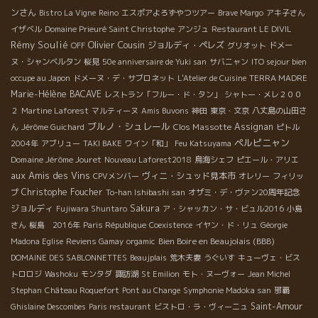
ンさん
Bistro La Vigne
Reino
エスポアよろずやつツアー
Brave Margo
アキ子さん
イザベル
Domaine Prieuré Saint Christophe
アンジュ
Restaurant LE DIVIL
Rémy Soulié
Olivier Cousin
ジョルディ・ペレズ
OFF
グリオット
ドメー
ヌ・シャンベルタン
桜見
50e anniversaire de Yuki san
サバニャン
ITO sejour bien
occupe au Japon
ドメーヌ・デ・サブロネット
L'Atelier de Cuisine
TERRA MADRE
Marie-Hélène BACAVE
レストラン「フルー・ド・タン」
シャトー・メレ２００
２
Martine Laforest
マルティーヌ
Amis Buvons
神田
東京・文京
八丈島の山田さ
ブルノ・シュレール
Clos Massotte
Assignan
ん
Jérôme Guichard
ピトル
ペルピニャン
2004年
アブリュー
TAKI BAKE
ワイン「和」
Feu Katsuyama
Domaine Jérôme Jouret
Nouveau Laforest2018
鳥海シェフ
ピエール・アリエ
aux Amis des Vins
ヴィニ・シュッド見本市
CPVメンバー
オレリー
フィリッ
Christophe Foucher
プ
To-han Ishibashi san
オザミ・デ・ヴァン20周年記念
ジョルディ
Sakura
Fujiwara Shuntaro
ア・シャッカン・サ・ビュル2016
小島
さん
桜島 2016年
Paris République
Coexistence
イヤン・ド・リュ
Géorgie
Bien Boire en Beaujolais (BBB)
Madona Eglise
Reviens Gamay
orgamic
DOMAINE DES SABLONNETTES
Beaujplais
荒木夫妻
うぐいす
キューヴェ・ビス
トロロジ
Washoku
モンタダ
諏訪湖
St Emilion
モト・ヌーヴォー
Jean Michel
Stephan
Château Roquefort
Pont au Change
Symphonie Madoka san
那覇
Saint-Amour
Ghislaine Descombes
Paris restaurant
ビストロ・ラ・ヴィーニュ