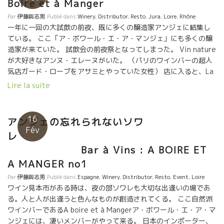
Boire et à Manger
Par
伊藤與志男
Publié dans
Winery
,
Distributor
,
Resto
,
Jura
,
Loire
,
Rhône
一年に一回の大試飲の前夜、既に多くの醸造家アンジェに結集し
ている。 ここ「ア・ボワール・エ・ア・マンジェ」にも多くの醸
造家が来ていた。 試飲会の前夜祭となってしまった。 Vin nature
が大好きなアンヌ・エレーヌがいた。 （パリのワインバーの超人
気店ガード・ローブをアサミとやっていた女性） 店に入ると、La
vie est belle ?が聞こえてきた。そう、あのステファン・ティソ
Lire la suite
夫婦がいた。 そして、ラ・フェルム・デ・セット・リュン
ヌ La Ferme des Sept Lunes のジャンさん（Jean Delobre） も
いた。 何と、ティエリー・ピュズラさんもやって来た。 ステフ
16
アンジェの忘れられないソワ
ァン・ティソのテーブルにはニューヨークでVin natureを広めて
Fév
レ
いる女性もいた。 ニューヨークも熱く燃えているようだった。
明日からの試飲会の為にやって来た醸造家、バイヤーで
Bar à Vins : A BOIRE ET
溢れて熱気が凄かった。
A MANGER no1
Par
伊藤與志男
Publié dans
Espagne
,
Winery
,
Distributor
,
Resto
,
Event
,
Loire
ワイン見本市がある時は、夜の部ソワレも大切な出逢いの場であ
る。人と人が出逢うと色んなものが創造されてくる。 ここ自然派
ワインバーであるA boire et à Mangerア・ボワール・エ・ア・マ
ンジェには、凄いメンバーがやって来る。 日本のインポーター、