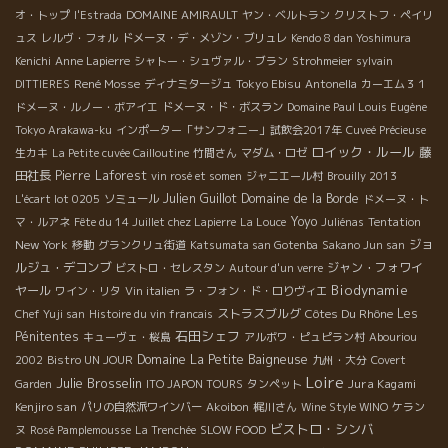
オ・トップ
l'Estrada
DOMAINE AMIRAULT
ヤン・ベルトラン
クリストフ・ペイリ
ュス
レルヴ・フォル
ドメーヌ・デ・メゾン・ブリュレ
Kendo 8 dan Yoshimura
Kenichi
Anne Lapierre
シャトー・シュヴァル・ブラン
Strohmeier
sylvain
René Mosse
Tokyo Ebisu
DITTIERES
ディナミタージュ
Antonella
カーエム３１
ドメーヌ・ルノー・ボアイエ
ドメーヌ・ド・ボスラン
Domaine Paul Louis Eugène
Tokyo Arakawa-ku
インポーター「サンフォニー」試飲会2017年
Cuveé Précieuse
ロイック・ルール
藤
生カキ
La Petite cuvée Cailloutine
竹間さん
マダム・ロゼ
田社長
Pierre Laforest
vin rosé et somen
ジャニエール村
Brouilly 2013
Julien Guillot
Domaine de la Borde
L'écart lot 0205
ソミュール
ドメーヌ・ト
Yoyo
マ・ルアネ
Fête du 14 Juillet chez Lapierre
La Louce
Juliénas
Tentation
New York
ジョ
移動
グランクリュ街道
Katsumata san Gotenba
Sakano Jun san
ルジュ・デコンブ
ジャン・フォワイ
ビストロ・セレスタン
Autour d'un verre
Biodynamie
ヤール
ワイン・リタ
Vin italien
ラ・フォン・ド・ロりヴィエ
ストラスブルグ
Côtes Du Rhône
Les
Chef Yuji san
Histoire du vin francais
石田シェフ
Pénitentes
キューヴェ・桜島
アルボワ・ピュピラン村
Abouriou
Domaine La Petite Baigneuse
2002
Bistro UN JOUR
九州・大分
Covert
Loire
Julie Brosselin
Jura Kagami
Garden
ITO JAPON TOURS
タンペット
Kenjiro san
パリの自然派ワインバー
Akoibon
梶川さん
Wine Style WINO
ケラン
ビストロ・シンバ
ヌ
Rosé Pamplemousse
La Trenchée
SLOW FOOD