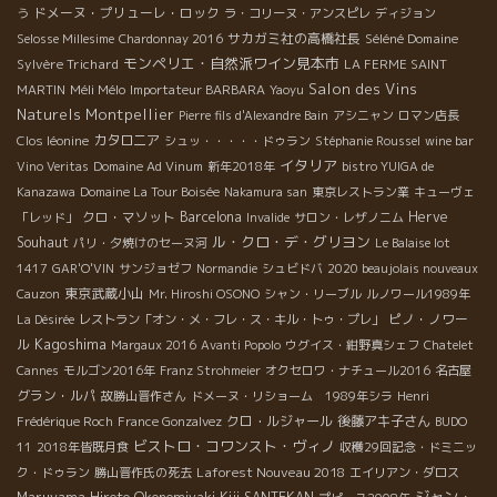
ドメーヌ・プリューレ・ロック
う
ラ・コリーヌ・アンスピレ
ディジョン
サカガミ社の高橋社長
Séléné Domaine
Selosse Millesime
Chardonnay 2016
モンペリエ・自然派ワイン見本市
Sylvère Trichard
LA FERME SAINT
Salon des Vins
Méli Mélo
MARTIN
Importateur BARBARA
Yaoyu
Naturels Montpellier
Pierre fils d'Alexandre Bain
アシニャン
ロマン店長
カタロニア
Clos léonine
シュッ・・・・・ドゥラン
Stéphanie Roussel
wine bar
イタリア
Vino Veritas
Domaine Ad Vinum
新年2018年
bistro YUIGA de
Kanazawa
Domaine La Tour Boisée
Nakamura san
東京レストラン業
キューヴェ
クロ・マソット
Barcelona
Herve
「レッド」
Invalide
サロン・レザノニム
ル・クロ・デ・グリヨン
Souhaut
パリ・夕焼けのセーヌ河
Le Balaise lot
1417
GAR'O'VIN
サンジョゼフ
Normandie
シュビドバ
2020 beaujolais nouveaux
東京武蔵小山
Cauzon
Mr. Hiroshi OSONO
シャン・リーブル
ルノワール1989年
ピノ・ノワー
La Désirée
レストラン「オン・メ・フレ・ス・キル・トゥ・プレ」
Kagoshima
ル
Margaux 2016
Avanti Popolo
ウグイス・紺野真シェフ
Chatelet
Cannes
モルゴン2016年
Franz Strohmeier
オクセロワ・ナチュール2016
名古屋
グラン・ルパ
故勝山晋作さん
ドメーヌ・リショーム 1989年シラ
Henri
クロ・ルジャール
後藤アキ子さん
Frédérique Roch
France Gonzalvez
BUDO
ビストロ・コワンスト・ヴィノ
11
2018年皆既月食
収穫29回記念・ドミニッ
Laforest Nouveau 2018
ク・ドゥラン
勝山晋作氏の死去
エイリアン・ダロス
ジャン・