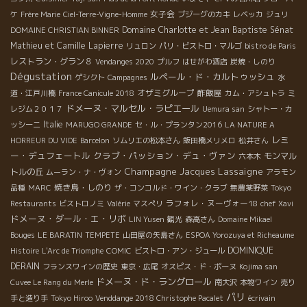
女子会
ケ
Frère Marie
Ciel-Terre-Vigne-Homme
ブジーグのカキ
レベッカ
ジュリ
Domaine Charlotte et Jean Baptiste Sénat
DOMAINE CHRISTIAN BINNER
Mathieu et Camille Lapierre
リュロン
パリ・ビストロ・マルゴ
bistro de Paris
レストラン・グラン８
Vendanges 2020
プルフ
はせがわ酒店
炭焼・しのり
Dégustation
ルペール・ド・カルトゥッシュ
ゲシクト
Campagnes
水
オザミグループ
酢飯屋
道・江戸川橋
France Canicule 2018
カム・アシュトラ
ミ
ドメーヌ・マルセル・ラピエール
レジム２０１７
Uemura san
シャトー・カ
Italie
ッシーニ
MARUGO GRANDE
セ・ル・プランタン2016
LA NATURE A
レミ
HORREUR DU VIDE
Barcelon
ソムリエの松本さん
飯田橋メリメロ
松井さん
ー・デュフェートル
クラブ・パッション・デュ・ヴァン
モンマル
六本木
Champagne Jacques Lassaigne
トルの丘
ムーラン・ナ・ヴォン
アラモン
焼き鳥・しのり
品種
MARC
ザ・コンコルド・ワイン・クラブ
無農薬野菜
Tokyo
ラフォレ・ヌーヴォー18
Restaurants
ビストロノミ
Valérie
マスぺリ
chef Xavi
ドメーヌ・ダール・エ・リボ
LIN Yusen
観光
森高さん
Domaine Mikael
Bouges
LE BARATIN
TEMPETE
山田屋の矢島さん
ESPOA Yorozuya et Richeaume
DOMINIQUE
Histoire
L'Arc de Triomphe
COMIC
ビストロ・アン・ジュール
DERAIN
フランスワインの歴史
東京・広尾
オスピス・ド・ボーヌ
Kojima san
ドメーヌ・ド・ラングロール
Cuvee Le Rang du Merle
南大沢
本物ワイン
売り
パリ
手と造り手
Tokyo Hiroo
Venddange 2018 Christophe Pacalet
écrivain