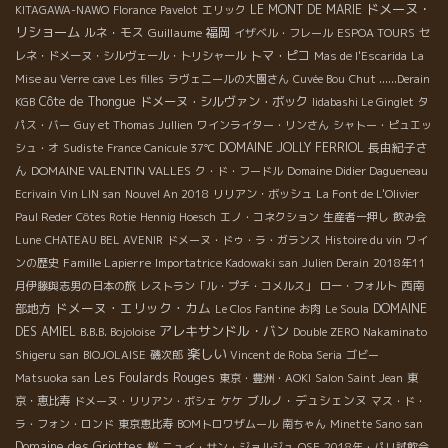
ドメーヌ・
LE MONT DE MARIE
KITAGAWA-NAWO
Florance
Pavelot
エリック
リショーム
ルネ・モス
Guillaume
福岡
イザベル・フレール
ESPOA TOURS
セ
トマ・ピコ
レネ・ドメーヌ・シルヴェール・トリシャール
Mas de l'Escarida
La
Mise au Verre
cave
Les filles
ラヴェニールの大園さん
Cuvée Bou
Chut ......Derain
Côte de Thongue
ドメーヌ・シルヴァン・ボック
KGB
Iidabashi Le Ginglet
タ
パス・バー
Guy et Thomas Jullien
ワインライター・リンさん
シャトー・ピュエッ
DOMAINE JOLLY FERRIOL
長由紀子さ
シュ・オ
Sudiste
France Canicule 37℃
ん
DOMAINE VALENTIN VALLES
ク・ド・フードル
Domaine Didier Dagueneau
Ecrivain Vin LIN san
Nouvel An 2018
リリアン・ボッシュ
La Font de L'Olivier
Paul Reder
Côtes Rotie
Hennig Hoesch
エノ・コネクション
生産者一押し
飲み会
Lune
CHATEAU BEL AVENIR
ドメーヌ・ドゥ・ラ・ガランス
Histoire du vin
ワイ
Famille Lapierre
ンの歴史
Importatrice Kadowaki san
Julien Derain
2018年11
西南
月伊藤與志男の日本の旅
レストラン「ル・プチ・コメルス」
ロー・フォルト
ドメーヌ・エリック・カム
部地方
DOMAINE
Le Clos Fantine
お肉
Le Soula
アレキサンドル・バン
DES AMIEL
B.B.B. Bojoloise
Double ZERO
Nakaminato
楽しい
Shigeru san
BIOJOLAISE
磯次郎
Vincent de Roba Seria
ゴビー
Les Foulards Rouges
Matsuoka san
東京・豊洲・AOKI
Salon Saint Jean
東
ブルノ・デュシェンヌ
京・恵比寿
ドメーヌ・リリアン・ボシェ
ケケ
マス・ド・
ラ・フォン・ロンド
東京恵比寿
BOMトロワザムール
南ちゃん
Minette Sano san
Domaine des Griottes
桜
ニュイ・サン・ジョルジュ
OSE
2018年・パリ試飲会