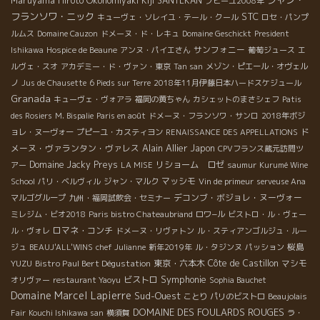
Maruyama Hiroto
Okonomiyaki Kiji SANTEKAN
プピーユ2008年
フランソワ・ニック
STC
キューヴェ・ソレイユ・テール・クール
ロセ・パンプ
ルムス
Domaine Cauzon
ドメーヌ・ド・レキュ
Domaine Geschickt
President
サンフォニー
Ishikawa
Hospice de Beaune
アンヌ・パイエさん
葡萄ジュース
エ
ルヴェ・スオ
アカデミー・ド・ヴァン・東京
Tan san
メゾン・ピエール・オヴェル
ノ
Jus de Chausette
6 Pieds sur Terre
2018年11月伊藤日本ハードスケジュール
Granada
キューヴェ・ヴォアラ
福岡の黄ちゃん
カシェットのまさシェフ
Patis
des Rosiers
M. Bispalie
Paris en août
ドメーヌ・フランソワ・サンロ
2018年ボジ
ド
ョレ・ヌーヴォー
プピーユ・カスティヨン
RENAISSANCE DES APPELLATIONS
Alain Allier
メーヌ・ヴァランタン・ヴァレス
Japon
CPVフランス蔵元訪問ツ
Domaine Jacky Preys
リショーム ロゼ
アー
LA MISE
saumur
Kurumé Wine
マッシモ
School
パリ・ベルヴィル
ジャン・マルク
Vin de primeur
serveuse Ana
デコンブ・ボジョレ・ヌーヴォー
マルゴグループ
九州・福岡試飲会・セミナー
ミレジム・ビオ2018
Paris bistro Chateaubriand
ロワ−ル
ビストロ・ル・ヴェー
ロマネ・コンチ
ル・ヴォレ
ドメーヌ・リヴァトン
ル・スティアンゴルジュ・ルー
桜島
ジュ
BEAUJ'ALL'WINS
chef Julianne
新年2019年
ル・タジンヌ
パッション
YUZU
Bistro Paul Bert Dégustation
東京・六本木
Côte de Castillon
マシモ
Symphonie
ビストロ
オリヴァー
restaurant Yaoyu
Sophia Bauchet
Domaine Marcel Lapierre
Sud-Ouest
ことり
パリのビストロ
Beaujolais
DOMAINE DES FOULARDS ROUGES
Fair
Kouchi Ishikawa san
横須賀
ラ・