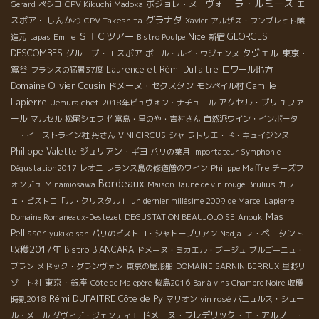
ラ・ルミーズ
ボジョレ・ヌーヴォー
エ
Gerard
ペシコ
CPV Kikuchi Madoka
グラナダ
スポア・ しんかわ
CPV Takeshita
Xavier
アルザス・フンブレヒト醸
ＳＴＣツアー
Nice
GEORGES
造元
tapas
Emilie
Bistro Poulpe
新宿
タヴェル
DESCOMBES
グループ・エスポア
東京・
ポール・ルイ・ウジェンヌ
鴬谷
Laurence et Rémi Dufaitre
ロワール地方
フランスの猛暑37度
Domaine Olivier Cousin
ドメーヌ・セクスタン
Camille
モンペイル村
Lapierre
アクセル・プリュファ
Uemura chef
2018年ビュヴォン・ナチュール
ール
マルセル
松尾シェフ
竹富島・星のや・吉村さん
自然派ワイン・インポータ
ー・イーストライン社
丹さん
VINI CIRCUS
シャ
ラトリエ・ド・キュイジンヌ
Philippe Valette
ジュリアン・ギヨ
パリの葉月
Importateur Symphonie
Philippe Maffre
Dégustation2017
レオニ
レランス島の修道僧のワイン
チーズフ
Bordeaux
ォンデュ
Minamiosawa
Maison Jaune de vin rouge
Brulius
カフ
ェ・ビストロ「ル・クリスタル」
un dernier millésime 2009 de Marcel Lapierre
Mas
Domaine Romaneaux-Destezet
DEGUSTATION BEAUJOLOISE
Anouk
Pellisser
レ・ぺニタント
yukiko san
パリのビストロ・シャトーブリアン
Nadja
収穫2017年
Bistro BIANCARA
ドメーヌ・ミカエル・ブージュ
ブルゴーニュ・
ブラン
メドック・グランヴァン
東京の屋形船
DOMAINE SARNIN BERRUX
星野リ
東京・銀座
ゾート社
Côte de Malepère
桜島2016
Bar à vins Chambre Noire
収穫
Rémi DUFAITRE
Côte de Py
時期2018
マリオン
vin rosé
バニュルス・シュー
ドメーヌ・フレデリック・エ・アルノー・
ル・メール
ダヴィデ・ジェンティエ