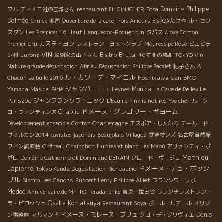
Domaine Philippe
ブル
ディオニ社の玉城さん
restaurant EL GINJOLER
Tosa
Delmée
Cruise
湘南
Ouverture de la cave Trois Amours
ESPOAたけや
ル・セク
Haut Languedoc-Roquebrun
スタン
Les Prémices 16
タパス
Aloxe Corton
カスティヨン
Premier Cru
レストラン・ヨットクラブ
Mouressipe Rosé
ピュピラ
VIN
Bistro Brutal
ン村
Lurons
彫刻家の山下さん
10年間の感謝
TOKYO Vin
Nature grande dégustation
Abrieu
Dégustation Philippe Pacalet
紀子さん
A
ル・カゾ・デ・マイヨル
Hoshikawa-san
BMO
Chacun sa bulle 2016
シャンパーニュ
Yamada
Monica
Mas del Périé
Leynes
La Cave de Belleville
ジャンフランソワ・ニック
Paris20e
L'Ecume
Pink is not red
Yve chef
ル・ク
ドメーヌ・グレゴリー・ギヨーム
Chablis
ロ・ファンティンヌ
Corton Charlemagne
Développement ensemble
エスポア・しんかわ
テール・ド・
ヴォルカン2014
cavistes japonais
Beaujolais Villages
武道オンズ
名古屋自然派
ワイン試飲会
Château Chainchon
Huitres et blanc
Les Maoù
アヴァンティ・ポ
Mathieu
ポロ
Domaine Catherine et Dominique DERAIN
クロ・ド・ヴージョ
Lapierre
ドメーヌ・デュ・ポッシ
Tokyo Kanda Dégustation Richeaume
ブル
Bistro Les Canons
Ruppert Leroy
Philippe Alliet
フランソワ・リボ
Medoc
Anniversaire de Mr ITO
Teradanonke
東京・世田谷
フレンチレストラン・
Osaka Komatsuya
ラ・ピヨッシュ
Restaurant Soya
ポール・ルデール
オリゾ
ドメーヌ・ミレーヌ・ブリュ
Denis
ン事務局
マルマンド
クロ・デ・ゾリヴィエ