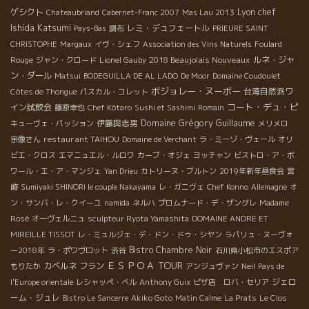
Lyon chef
ゲシクト
Chateaubriand
Cabernet-Franc 2007
Mas Lau 2013
Ishida Katsumi
レミ・デュフェートル
Pays-Bas
調布
PRIEURE SAINT
CHRISTOPHE
Margaux
イヴ・シェフ
Association des Vins Naturels
Foulard
2018 Beaujolais Nouveaux
ルネ・ジャ
Rouge
ジャン・クロード
Lionel Gauby
ン・ダール
Matsui
BODEGUILLA DE AL LADO
De Moor
Domaine Coudoulet
ボジョレー・ヌーボー
台湾自然派ワ
Côtes de Thongue
パスカル・コレット
コート・デュ・ピ
イン試飲会
藤原幸也
Chef Kôtaro
Sushi et Sashimi
Romain
Domaine Grégory Guillaume
伊藤與志男
キューヴェ・パッション
メリメロ
restaurant TAIHOU
宗像さん
Domaine de Verchant
ラ・ミーゾ・ヴェール
オリ
ビエ・クロス
エマニュエル・ルロワ
カーブ・オジェ
ヨッチャン
ビストロ・ア・ボ
ワール・エ・ア・マンジェ
Yan Drieu
カトリーヌ・ブルトン
2019年新年昼食会
宮
崎
Sumiyaki SHINORI le couple Nakayama
レ・ガニヴェ
Chef Konno
Allemagne
オ
ン・サンバ・レ・クイーユ
namida
ネルハ
プロムナード・デ・ザングレ
Madame
Rosé
オーヴェルニュ
sculpteur Ryota Yamashita
DOMAINE ANDRE ET
MIREILLE TISSOT
レ・ミュルジェ・デ・ドン・ドゥ・シヤン
ラパリュ・ヌーヴォ
Bistro Chambre Noir
ー2018年
ラ・ポワヴロット
渋谷
石川県小松市のエスポア
ＥＳＰＯＡ TOUR
カベルネ フラン
もりたか
アンジュヴァン
Neil
Pays de
ジェロ
l'Europe orientale
レシャッペ・ベル
Anthony Guix
ピザ店 ロバ・セリア
ーム・ジュレ
Bistro Le Sancerre
Akiko Goto
Matin Calme
La Prats
Le Clos