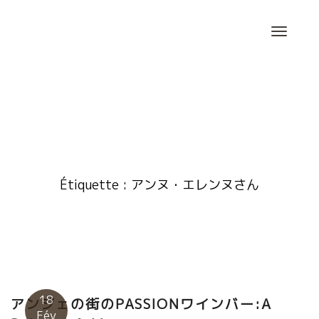
Skip
to
content
Étiquette :
アンヌ・エレンヌさん
18
アンジェの街のPASSIONワインバー:A
Fév