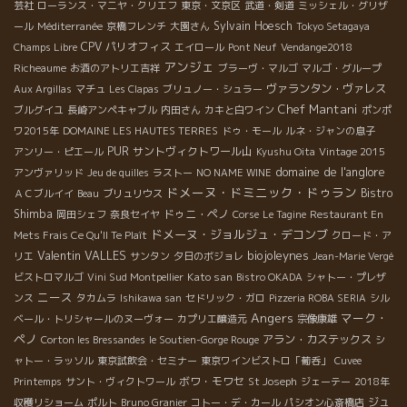
芸社
ローランス・マニヤ・クリエフ
東京・文京区
武道・剣道
ミッシェル・グリザ
Sylvain Hoesch
ール
Méditerranée
京橋フレンチ
大園さん
Tokyo Setagaya
CPV パリオフィス
Champs Libre
エイロール
Pont Neuf
Vendange2018
アンジェ
Richeaume
お酒のアトリエ吉祥
ブラーヴ・マルゴ
マルゴ・グループ
ヴァランタン・ヴァレス
Aux Argillas
マチュ
Les Clapas
ブリュノー・シュラー
Chef Mantani
ブルグイユ
長崎アンペキャブル
内田さん
カキと白ワイン
ポンポ
ワ2015年
DOMAINE LES HAUTES TERRES
ドゥ・モール
ルネ・ジャンの息子
PUR
サントヴィクトワール山
アンリー・ピエール
Kyushu Oita
Vintage 2015
domaine de l'anglore
アンヴァリッド
Jeu de quilles
ラストー
NO NAME WINE
ドメーヌ・ドミニック・ドゥラン
Bistro
ＡＣブルイイ
Beau
ブリュリウス
Shimba
ドゥニ・ペノ
岡田シェフ
奈良セイヤ
Corse
Le Tagine
Restaurant En
ドメーヌ・ジョルジュ・デコンブ
Mets Frais Ce Qu'Il Te Plaît
クロード・ア
Valentin VALLES
biojoleynes
リエ
サンタン
夕日のボジョレ
Jean-Marie Vergé
Kato san
ビストロマルゴ
Vini Sud Montpellier
Bistro OKADA
シャトー・プレザ
ニース
ンス
タカムラ
Ishikawa san
セドリック・ガロ
Pizzeria ROBA SERIA
シル
Angers
マーク・
ベール・トリシャールのヌーヴォー
カプリエ醸造元
宗像康雄
ペノ
アラン・カステックス
Corton les Bressandes
le Soutien-Gorge Rouge
シ
ャトー・ラッソル
東京試飲会・セミナー
東京ワインビストロ「葡呑」
Cuvee
ボワ・モワセ
Printemps
サント・ヴィクトワール
St Joseph
ジェーテー
2018年
ジュ
収穫リショーム
ポルト
Bruno Granier
コトー・デ・カール
パシオン心斎橋店