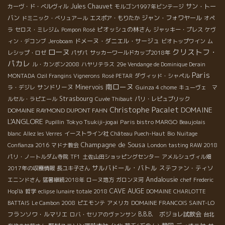
Jules Chauvet
サン・トー
カーヴ・ド・ベルヴィル
モルゴン1997年ビンテージ
バン
ジャン・フォワヤール
ドミニック・べリュアール
エスポア・もりたか
オペ
ピオッシュの林さん
ラ
セロス・ミレジム
Pompon Rosé
ジャッキー・プレス
ケヴ
ドメーヌ・ダニエル・サージュ
ィン・デコンブ
Jeroboam
ビオトップワイン
ム
ローヌ
クリストフ・
レシップ・ロゼ
パザパ
サッカーワールドカップ2018年
パカレ
ル・カンボン2008
ハヤリテラス
29e Vendange de Dominique Derain
Paris
MONTADA
Ozil Frangins Vignerons
Rosé PETAR
ダヴィッド・シャペル
南ローヌ
サンドリーヌ
Minervois
ラ・デジレ
Guinza 4 chome
キューヴェ マ
Strasbourg
ルセル・ラピエール
Cuvée Thibaut
パリ・レピュブリック
Christophe Pacalet
DOMAINE
DOMAINE RAYMOND DUPONT FAHN
L'ANGLORE
Tokyo Tsukiji-jogai
Paris bistro MARGO
Pupillin
Beaujolais
blanc
Allez les Verres
イーストライン社
Château Puech-Haut
Bio
Nuitage
Champagne de Sousa
Confianza 2016
マドナ教会
London tasting RAW 2018
パリ・ノートルダム寺院
TF1
土佐山田ショッピングセンター
アメルシュヴィル畑
サルバドール・バトル
ステファン・ティソ
2017年の収穫情報
長ユキ子さん
Andalousie
エニンドさん
猛暑継続2018年
ローヌ地方
ガロンヌ河
chef Frederic
CAVE AUGE
Hop'là
哲学
eclipse lunaire totale 2018
DOMAINE CHARLOTTE
BATTAIS
Le Cambon 2008
ピエモンテ
アメリカ
DOMAINE FRANCOIS SAINT-LO
フランソワ・ルマリエ
B.B.B. ボジョレ試飲会
ロバ・セリアのヴァンサン
台北