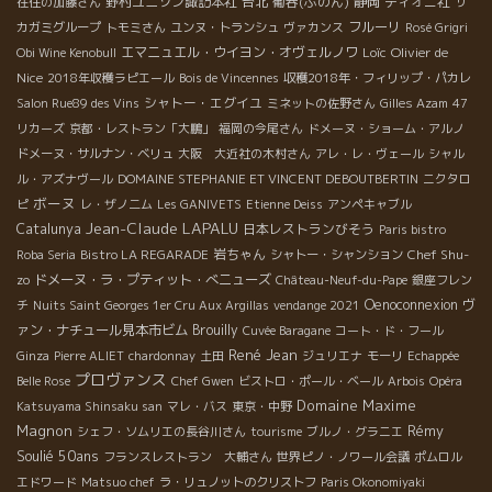
野村ユニソン諏訪本社
台北
葡呑(ぶのん)
静岡
ディオニ社
在住の加藤さん
サ
フルーリ
カガミグループ
トモミさん
ユンヌ・トランシュ
ヴァカンス
Rosé Grigri
エマニュエル・ウイヨン・オヴェルノワ
Loïc
Olivier de
Obi Wine Kenobull
Nice
2018年収穫ラピエール
Bois de Vincennes
収穫2018年・フィリップ・パカレ
シャトー・エグイユ
Salon Rue89 des Vins
ミネットの佐野さん
Gilles Azam
47
リカーズ
京都・レストラン「大鵬」
福岡の今尾さん
ドメーヌ・ショーム・アルノ
ドメーヌ・サルナン・ベリュ
大阪 大近社の木村さん
アレ・レ・ヴェール
シャル
ル・アズナヴール
DOMAINE STEPHANIE ET VINCENT DEBOUTBERTIN
ニクタロ
ボーヌ
ピ
レ・ザノ二ム
Les GANIVETS
Etienne Deiss
アンペキャブル
Jean-Claude LAPALU
Catalunya
日本レストランびそう
Paris bistro
岩ちゃん
Chef Shu-
Roba Seria
Bistro LA REGARADE
シャトー・シャンション
zo
ドメーヌ・ラ・プティット・べニューズ
Château-Neuf-du-Pape
銀座フレン
Oenoconnexion
ヴ
チ
Nuits Saint Georges 1er Cru Aux Argillas
vendange 2021
ァン・ナチュール見本市ビム
Brouilly
Cuvée Baragane
コート・ド・フール
René Jean
Ginza
Pierre ALIET
chardonnay
土田
ジュリエナ
モーリ
Echappée
プロヴァンス
Belle Rose
Chef Gwen
ビストロ・ポール・ベール
Arbois
Opéra
Domaine Maxime
Katsuyama Shinsaku san
マレ・バス
東京・中野
Magnon
Rémy
シェフ・ソムリエの長谷川さん
tourisme
ブルノ・グラニエ
Soulié 50ans
フランスレストラン 大輔さん
世界ピノ・ノワール会議
ポムロル
エドワード
Matsuo chef
ラ・リュノットのクリストフ
Paris Okonomiyaki