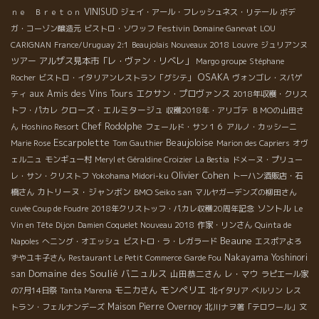
VINISUD
ｎｅ Ｂｒｅｔｏｎ
ジェイ・アール・フレッシュネス・リテール
ボデ
Festivin
ガ・コーゾン醸造元
ビストロ・ソワッフ
Domaine Ganevat
LOU
CARIGNAN
France/Uruguay 2:1
Beaujolais Nouveaux 2018
Louvre
ジュリアンヌ
ツアー
アルザス見本市「レ・ヴァン・リベレ」
Margo groupe
Stéphane
OSAKA
Rocher
ビストロ・イタリアンレストラン「グシテ」
ヴォンゴレ・スパゲ
aux Amis des Vins Tours
エクサン・プロヴァンス
ティ
2018年収穫・クリス
クローズ・エルミタージュ
トフ・パカレ
収穫2018年・アリゴテ
ＢＭОの山田さ
Chef Rodolphe
ん
Hoshino Resort
フェールド・サン１６
アルノ・カッシーニ
Escarpolette
Beaujoloise
Marie Rose
Tom Gauthier
Marion des Capriers
オヴ
ェルニュ
モンギュー村
Meryl et Géraldine Croizier
La Bestia
ドメーヌ・プリュー
Olivier Cohen
レ・サン・クリストフ
Yokohama Midori-ku
トーハン酒販店・石
カトリーヌ・ジャンボン
BMO Seiko san
橋さん
マルヤガーデンズの柳田さん
ソントル
cuvée Coup de Foudre
2018年クリストッフ・パカレ収穫20周年記念
Le
Vin en Tête
Dijon
Damien Coquelet Nouveau 2018
作家・リンさん
Quinta de
Beaune
Napoles
へニング・オエッシュ
ビストロ・ラ・レガラード
エスポアよろ
Nakayama Yoshinori
ずやユキ子さん
Restaurant Le Petit Commerce
Garde Fou
Domaine des Soulié
バニュルス
san
山田恭二さん
レ・マウ
ラピエール家
モンペリエ
モニカさん
の7月14日祭
Tanta Marena
北イタリア
ベルリン
レス
Maison Pierre Overnoy
トラン・フェルナンデーズ
北川ナヲ著「テロワール」文