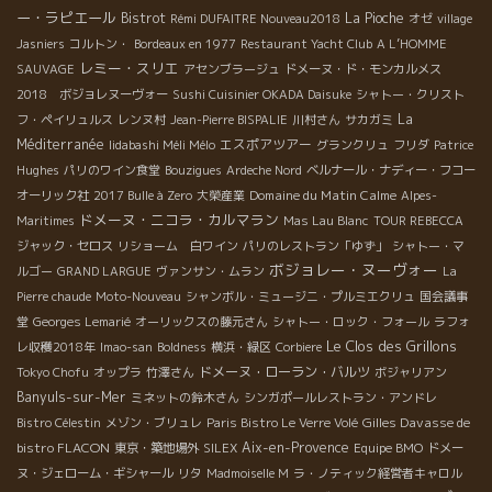
ー・ラピエール
Bistrot
La Pioche
Rémi DUFAITRE Nouveau2018
オゼ
village
Jasniers
コルトン・
Bordeaux en 1977
Restaurant Yacht Club
A L’HOMME
レミー・スリエ
SAUVAGE
アセンブラージュ
ドメーヌ・ド・モンカルメス
2018 ボジョレヌーヴォー
Sushi Cuisinier OKADA Daisuke
シャトー・クリスト
La
フ・ペイリュルス
レンヌ村
Jean-Pierre BISPALIE
川村さん
サカガミ
Méditerranée
エスポアツアー
Iidabashi Méli Mélo
グランクリュ
フリダ
Patrice
Hughes
パリのワイン食堂
Bouzigues
Ardeche Nord
ベルナール・ナディー・フコー
Domaine du Matin Calme
オーリック社
2017 Bulle à Zero
大榮産業
Alpes-
ドメーヌ・ニコラ・カルマラン
Maritimes
Mas Lau Blanc
TOUR REBECCA
ジャック・セロス
リショーム 白ワイン
パリのレストラン「ゆず」
シャトー・マ
ボジョレー・ヌーヴォー
ルゴー
GRAND LARGUE
ヴァンサン・ムラン
La
Pierre chaude
Moto-Nouveau
シャンボル・ミュージニ・プルミエクリュ
国会議事
堂
Georges Lemarié
オーリックスの藤元さん
シャトー・ロック・フォール
ラフォ
Le Clos des Grillons
レ収穫2018年
Imao-san
Boldness
横浜・緑区
Corbiere
ドメーヌ・ローラン・バルツ
Tokyo Chofu
オップラ
竹澤さん
ボジャリアン
Banyuls-sur-Mer
ミネットの鈴木さん
シンガポールレストラン・アンドレ
Gilles Davasse de
Bistro Célestin
メゾン・ブリュレ
Paris Bistro Le Verre Volé
bistro FLACON
Aix-en-Provence
東京・築地場外
SILEX
Equipe BMO
ドメー
ヌ・ジェローム・ギシャール
リタ
Madmoiselle M
ラ・ノティック経営者キャロル