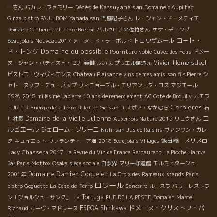
Décès de Katsuyama san
一さん
パカレ・ファミリー
Domaine d'Aupilhac
Ginza bistro PAUL
BOM Yamada san
門脇紀子さん
レ・ジャン・ド・メティエ
Domaine Catherine et Pierre Breton
バルセロナの佐竹さん
ケケ・デコンブ
コート・
トロワザムール
Beaujolais Nouveau2017
メーヌ・ド・ラ・ボルド
ド・トング
Domaine du possible
Pourriture Noble
Cuvee des Fous
ドメー
美味しい
Vivien Hemelsdael
ヌ・ジャン・バティスト・セナ
カプリエル醸造元
ビストロ・ヴィヴィエンヌ
Château Plaisance
vins de mes amis
son fils Pierre
シ
ャトーヌッフ・デュ・パップ
ヴィニョーブル・エリアン・ダ・ロス
マジエール
ESPA
2018 millésime Lapierre
10 ans de remerciement
AC Cote de Brouilly
カエフ
Corbieres
Go san
ェルコフ
Energie de la Terre et le Ciel
エスポア・なかむら
石
Domaine de la Vieille Julienne
コ
川社長
Auxerrois Nature 2016
リョウさん
ルビエール
ジェローム・ソリーニ
Nishi san
Jus de Raisins
ヴァンサン・ガレ
飯田橋 メリメロ
タ
キュイエット
ヴァランティーア畑
2018 Beaujolais Villages
Lady Chassera 2017
La Revue du Vin de France
Restaurant La Pioche
Harrys
Bar Paris
Mottox Osaka siège sociale
自然界
マリー修道僧
エルミｒタージュ
Domaine Damien Coquelet
2001年
La Croix des Rameaux
stands
Paris
ロワール
bistro Goguette
La Casa del Perro
Sancerre
ル・スラ
パリ・レストラ
La Tortuga
ン「ジョルジュ・サンク」
RUE DE LA PESTE
Domaien Marcel
ドメーヌ・クリストフ・パ
ESPOA Shinkawa
Richaud
カーヴ・マドレーヌ