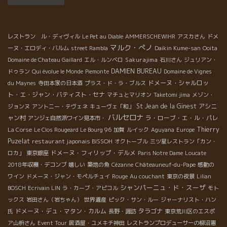
レストラン ル・ディヴィル
Le Pet au Diable
AMMERSCHEWIHR
アスカさん
ドメ
マルク・ぺノ
ーヌ・エロディ・バルム
street Rambla
Daikin Kume-san
Ooita
Sakurajima
Domaine de Chateau Gaillard
エル・ルンベロ
石川さん
ジュリアン・
DAMIEN BUREAU
ドゥラン
Qui évolue le Monde
Piemonte
Domaine de Vignes
ドメーヌ・シャルロッ
du Maynes
寺田本家の日本酒
プラス・ド・ラ・ブルス
ト・エ・ジャン・バティスト・セナ
マチュとマリオン
Taketomi jima
メゾン・
St Jean de la Ginest
アシニ
ジョンヌ
アントニー・テヴェネ
キューヴェ「和」
バルセロナ
ャン村
ラ・ローブ・エ・ル・パレ
アンジェ自然派ワイン見本市・
Thierry
La Corse
Le Clos Rougeard Le Bourg 96
加賀
ルイック
Aguyana
Europe
Puzelat
restaurant japonais BISSOH
オクトーブル
三ツ星レストラン「カン・
ドメーヌ・フィリップ・デルメ
ロカ」
東京銀座
Paris Notre Dame
Loucate
2018年収穫・デコンブ
嬉しい
築地の魚
Cézanne
Châteauneuf-du-Pape
感動の
ワイン
ドメーヌ・ジャン・モペルチュイ
Rouge
Au couchant
東京の夜景
Lilian
シャンパーニュ・ド・スーザ
BOSCH
Ecrivain LIN
ラ・カーブ・アピコル
モト
ックス
岩田さん（岩ちゃん）
世界遺産
ピック・サン・ルー
ジャーナリスト・ハン
ドメーヌ・デュ・マタン・カルム
タラゴナ
氏
長野・諏訪
東京荒川区のエスポ
ア山枡さん
Event Tour
居酒屋・ユメキチ神田
レストランプロデューサーの柳沼憲