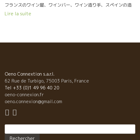
フランスのワイン屋、ワインバー、ワイン造り手、スペインの造
り手、皆が小さな店内でにぎわっている。 普通なら絶対に逢う
Lire la suite
ことがない人と人が、ここで何らかの理由で逢って意気投合し
て、お互いに影響を与えあっている。誰にとってもすごく貴重な
瞬間になる。 見本市の試飲会場も大切だけど夜のソワレも同じく
らい大切。 アンジェといえばこの店のエスプリがいい。Bar à Vin
à Boire et à Manger なんとと云っても、ここのAnne-Hélèneア
ンヌ・エレーヌのサービスとワインの品揃えが素晴らしい。 今
夜は日本のラヴニール社の大園さん、野村ユニソン社の藤木さ
ん、イーストラインの門脇さん、 CPVの竹下君、石川君、アヴィ
タル、KISHO。 スペインのオリオル・アルティギャス、ラ・リュ
Oeno Connextion s.a.r.l.
ノット醸造のクリストフなど、その他１２名程がテーブルを囲ん
62 Rue de Turbigo, 75003 Paris, France
だ。 造り手、売り手、が一緒になって同じテーブルを囲んで
Tel +33 (0)1 49 96 40 20
同じワインを飲んで話す。 色んな話題に飛んで行く。 試飲会場で
oeno-connexion.fr
は見られない造り手の人なりがよく分かる。 将来のスペイ
oeno.connexion@gmail.com
ン・ワインに大きな影響を与えるだろうオリオル・アルティギャ
スは、ワインも超一流だけど人間も素晴らしい。 こんなスペイン
人が出現するなんて、嬉しいかぎり。なんて美味しいんだろう。
Rechercher :