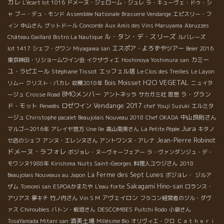
カレ
L'écart lot 1016
ドメーヌ・ジェローム・ジュレ
ラ・キューヴェ・ドゥ・シ
ャ
ブー・デュ・モンド
Assemblée Nationale
Brasserie Vendange
エピスリー・フ
ィン
中山さん
グットドール
Concorde
Aux Amis des Vins Maruyama
Abruzzes
ル・タン・デ・スリーズ
Château Gaillard
Bistro La Nautique
ルバレーズ
エスポア・よろずやツアー
lot 1417
シェフ・グワン
Miyagawa san
Beier 2016
カミー
東京神田・リショームワイン会
イクザヴィエ
Hoshinoya Yoshimura san
ユ・ラピエール
Stéphane Tissot
エッフェル塔
Le Clos des Treilles
Le Layon
H2O VEGETAL
Bois Moisset
リムー
クリスト・パカレ
収穫2018年
ニュイタ
BMOメンバー
ラ・グラン
ージュ
Crosse Road
アントネッラ
サカガミ社
思想
Vendange 2017
ド・モット
ロゼワイン
Penedès
chef Youji Suzuki
エルミタ
中山良則さん
ージュ
Chiristophe pacalet Beaujolais Nouveau 2018
Chef OKADA
Jura
マルゴー2016年
アレイヤ地方
Une île
高山南美さん
La Petite Pépée
キタノ
Jean-Pierre Robinot
セ店のシェフ
アンヌ・エレンヌさん
アントワンヌ・アレナ
ドメーヌ・ラフォレ
ボジョレ・ヌーヴォーフェアー
ラ・ヴァンダンジュ・デ・
モワンヌ1988年
Kirishima
Nuits Saint-Georges
料理人ユウジさん
2018
La Ferme des Sept Lunes
Beaujolais Nouveaux au Japon
ボジョレ・
ジルア
Sakagami Hino-san
ザム
Tomomi san
ESPOAかまたや
L'eau forte
ロランス・
アヴェイロン
アリアス
夢キチ
竹ノ内さん
Vin S M
フラコン経営者のジル・ダヴ
DESCOMBES
ァス
Chiroubles
バトン・板垣さん
Puitchi Rodo
小泉さん
酒美土場
TosaYamada Mitani san
Millésime Bio
オリヴィエ・クロ
Ｃａｔｈｅｒｉ