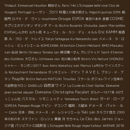
Thibaut
Emmanuel Houillon
桐谷さん
Paris 14e
L'Echappee belle rosé
Clos de
Vougeot
Portugal
レーザン・ゴロワ
料理人の高太郎さん
Higashi guinza SOYA
凱
Groupe ESPOA
COSMIC
旋門
ロペラ・デ・ヴァン
Anathème
東京六本木
夜景
Marseilles
カプリエのマリオン
オランダ
マール
Bistro Buvards
Shizuoka Japon
Eric KAMM
ESPOAしんかわ
ルカト街
キューヴェ・ル・ラン・デュ・メルル
銘酒
祭
ル・クロ・デ・トレイユ
Tokyo Setagaya-ku Nakamoto san
ドメーヌ・ラ・ロ
BMO Masako
ッシュ・ビュイシエール
KOMEZAWA
Attention Chenin Méchant
san
仙台
Berlin
Orveaux Tanaka san
柳沼憲一さん
ガレジャッド
Saint-Etienne-
des-Oullières
大江さん
Uchikawa san
石川県小松市
Bistro Vin Nature SHONZUI
Aux Amis Komatsu san
シャトー・カンボン2017
Marius Laffitte
ワインスクー
ＴＡＶＥＬ
ル
Restautrant Fernandaise
タンキエット・ママン
ブラン・ド・ブ
Poupille
ラン
Bistro Nature MATSUKI
Trouillas
コサール
ボジョレワイン全体の
自然派ワイン
Domaine
大試飲会サロン
DABALLO
La Cuvée du Chat
Gaillac
Domaine Christophe Pacalet
jean michel alquier
ボルドー1977年
ADヴ
パスカル・シモニュッティ
ガード・ローブ
ィニュム社
Yamadaya Tours
Brasil
Pompon Rouge
ドメーヌ・パット・ル
SOPEXA
ケビン・デコンブ
福岡・久留米
ー
Yuki san
Calim
日本・浜松
ドメーヌ・ド・レシャリエール
タラゴナ地方
2300
Le Clos des Jarres
年の杉の木
ステファン・ロッシェ
貴腐
月
竹ちゃん
ジョー
パリビストロ試飲会
Importateur AVENIR
2018
ジア国
L'Echappée Belle Rouge