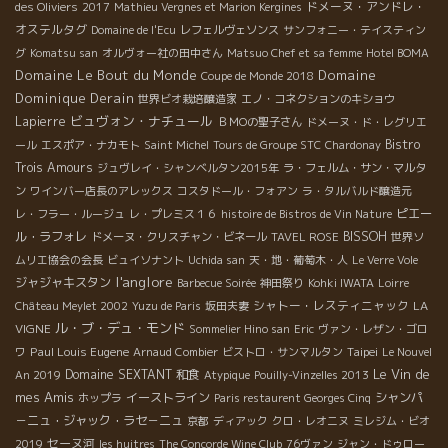
ドメーヌ・アンドレ・
des Oliviers
2017
Mathieu Vergnes et Marion Kergines
オステルタグ
Domaine de l'Ecu
レフェルヴェソンス
サンフォニー・テイスティン
グ
Komatsu san
オルヴォー社の田中さん
Matsuo Chef et sa femme
Hotel BOMA
Domaine Le Bout du Monde
Domaine
Coupe de Monde 2018
Dominique Derain
世界ビオ栽培醸造家
エノ・コネクションのキショウ
ビュヴォン・ナチュール
Lapierre
ＢＭОの聖子さん
ドメーヌ・ド・レグリエ
Bistro
ール
エスポア・ナカモト
Saint Michel
Tours de Groupe STC
Chardonay
Trois Amours
ジュヴレイ・シャンベルタン2015年
ラ・フェルム・サン・マルタ
ン
ワインバー店長のアレックス
コスタドール・フォアン
ラ・タルバルド醸造元
ピエー
レ・フラー・ルージュ
レ・プレミス１６
histoire de Bistros de Vin Nature
ル・ラフォレ
BISSOH
ドメーヌ・クリスチャン・ビネール
TAVEL ROSE
世界ソ
ムリエ協会の会長
ビュイソナント
Uchida san
天・地・葡萄木・人
Le Verre Vole
l'anglore
ジャジャキスタン
Barbecue Soirée
神田祭り
Kohki IWATA
Loirre
シャトー・レスティニャック
LA
Château Meylet 2002
Yuzu de Paris
坂田夫妻
ル・ブ・デュ・モンド
VIGNE
Sommelier Hino san
Eric
ヴァン・レザン・ゴロ
Paul Louis Eugene
Taipei
ワ
Arnaud Combier
ビストロ・サンマルタン
Le Nouvel
Le Vin de
Domaine SEXTANT
和食
An 2019
Atypique
Pouilly-Vinzelles 2013
mes Amis
イーストライン
シャンパ
ホップラ
Paris restaurent Georges Cinq
－ニュ・ジャック・ラセ－ニュ
京都
ディアック
クロ・レオニヌ
ミレジム・ビオ
セーヌ河
2019
les huitres
The Concorde Wine Club
76ヴァン
ジャン・ドゥロー