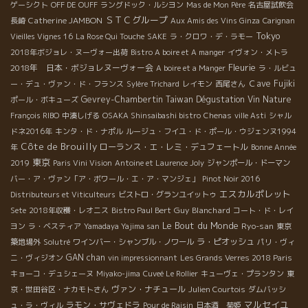
ゲーシクト
OFF DE OUFF
ラングドック・ルシヨン
Mas de Mon Père
名古屋試飲会
ＳＴＣグループ
Catherine JAMBON
長崎
Aux Amis des Vins Ginza
Carignan
Tokyo
Vieilles Vignes 16
La Rose Qui Touche
SAKE
ラ・クロワ・デ・ラモー
2018年ボジョレ・ヌーヴォー出荷
Bistro A boire et A manger
イヴォン・メトラ
Fleurie
2018年 日本・ボジョレヌーヴォー会
A boire et a Manger
ラ・ルビュ
Ｃave Fujiki
ー・デュ・ヴァン・ド・フランス
Sylère Trichard
レイモン
西尾さん
Gevrey-Chambertin
Taiwan Dégustation Vin Nature
ポール・ボキューズ
François RIBO
中湊しげる
OSAKA Shinsaibashi bistro
Chenas
ville Asti
シャル
ドネ2016年
キンタ・ド・ナポル
ルージュ・フイユ・ド・ポール・ウジェンヌ1994
Côte de Brouilly
ローランス・エ・レミ・デュフェートル
年
Bonne Année
東京
2019
Paris Vini Vision
Antoine et Laurence Joly
ジャンポール・ドーマン
バー・ア・ヴァン「ア・ボワール・エ・ア・マンジェ」
Pinot Noir 2016
エスカルポレット
Distributeurs et Viticulteurs
ビストロ・グランユイットゥ
Guy Blanchard
Sete
2018年収穫・レオニス
Bistro Paul Bert
コート・ド・レイ
Le Bout du Monde
Ryo-san
ヨン
ラ・ベスティア
Yamadaya Yajima san
東京
ラ・ピオッシュ
築地場外
Solutré
ワインバー・シャンブル・ノワール
パリ・ヴィ
GAN chan
ニ・ヴィジオン
vin impressionnant
Les Grands Verres 2018 Paris
キョーコ・デュシェーヌ
Miyako-jima
Cuveé Le Rollier
キューヴェ・プランタン
東
ヴァン・ナチュール
京・世田谷区・ナカモトさん
Julien Courtois
ダムバッシ
マルセイユ
ラモン・サヴェドラ
ュ・ラ・ヴィル
Pour de Raisin
日本酒 菊姫