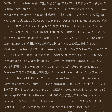
パ
OKOMUSU
L'Herbefolle
桜・花見
みどり酒屋
エスポア・よろずや・ユキ子さん
九州
リ観光
Chef Ishida
コンコルド
サンシニャン
大近の久米さん
Saito Junko
プイイヒュメ
株式会社 オルヴォー
Sylvain
san
ginza Mitsukoshi Shinkan
Richeaume
Jacques Selosse
ドメ
アエラシオン
Domaine Emmanuel Giboulot
ーヌ・レオニス
Château Poupille 2015
アぺロ
Les Uniques de Jules Chauvet
ア・シャッカン・サ・ビュル
桜満開
北浜フレンチ
俊さん
El Rumbero
リースリン
グ
Tazaki Shinya
Maury
VENSKAB
アンリー・フレデリック・ロック
Domaine
PHILIPPE JAMBON
Jean Maupertuis
ユキさんの50歳の誕生会
S.A.I.N
Aux Amis
Maximus
charibari
ヤオユー
パスカル・ショワム
Une Tranche
2017
Oriol ARTIGAS
年 ビュルアゼロ
酒屋・よろずや
ボーヌのケンタロウさん
Les
Bastides d'Alquier
大阪うずら屋
金沢
Cuvée Red
Izakaya Furabo
オーストリア
2018年収穫・リショーム
JEAN PAUL BRUN
マルゴ・グランデ
Domaine Le
Domaine Elodie Balme
Scarabée
ラミディア醸造元
岩井さん
ピノノワールの
La Robe et le Palais
「和」
ポール
Echezeaux Grand Cru
Bistro Aux Amis
イヴォ・フェ
Domaine Château du Rouet
ヨシキさん
輸出業者ＢＭＯ
銀座 ６
レイラ
植村シェフ
コンセプション・加藤さん
大分の俊さん
レカール lot 1016
ＢＭＯのマサ子さん
Vendange2018 Philippe Pacalet
Tokyo Degustations
ヴィヴィアン・エメルスダール
オー・
Séminaires
ダンス・アンコール
Catalan
フォルト
Pierre Nicolas
ポワン・ジェ
le couple ARAKI
MANTOVA
コトー・デ