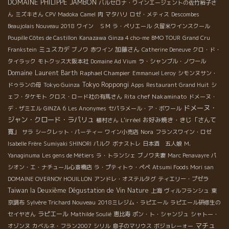
DOMAINE PHILIPPE JAMBON
バルセロナ・ワインエージェントの佐竹裕子さ
ん
ミズキさん
CPV Madoka
Camel
肉
マタハリ
ロゼ・メティス
Descombes
Beaujolais Nouveau 2018
ワイン ＳＭ
ラ・ペリエール
久留米ワインスクール
Poupille Côtes de Castillon
Kanazawa
Ginza 4 cho-me
BMO TOUR
Grand Cru
ミュスカデ
加藤さん
Frankstein
ブノワ
赤ワイン
Catherine Deneuve
クロ・ド・
タイラック
モトクッス大阪本社
Domaine Ad Vium
ラ・シャンブル・ノワール
Domaine Laurent Barth
Raphael Champier
Emmanuel Leroy
シモンヌサン・
Tokyo Roppongi
ドゥランの母
Tokyo Guinza
Apps
Restaurant Grand Huit
シ
chef Nakaminato
ェフ・タケモト
クロス・ロード社の有馬さん
Rita
ドメーヌ・
ドメーヌ・
デ・ザミエル
GINZA 6
Les Anonymes
セパラメール・ア・ボワール
ジャン・クロード・ラパリュ
L'irréel
お好み焼き・きじ「さんて
植村さん
寛」
サラ
シークレット・パーティー
ワイン小売店
Nora
フランスワイン・ロゼ
Isabelle Frère
Sumiyaki SHINORI
パルク
ボナストレ
日本酒 五人娘
M.
Yanaginuma
Les gens de Métiers
ラ・トランシェ
ブノワ夫妻
Marc Penavayre
パ
シオン・エ・ナチュール心斎橋店
ラ・プティトゥ・ペペ
Atsumi Foods Mori san
DOMAINE OVERNOY HOUILLON
アンドレ・オステルタグ
ティエリー・プゼラ
Taiwan la Deuxième Dégustation de Vin Nature
上海
ヴィルフランシュ
東
京調布
Sylvère Trichard Nouveau
2018ミレジム・ラピエール
ラピエール研修生の
ラピエール
セイヤさん
Mathilde Soulié
恵比寿
ポン・ト・シャンジュ
シャトー・
マチュ
オゾンヌ
カベルネ・フラン2007
シリル
息子のマリウス
ボジョレーォー