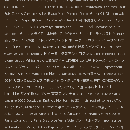
Yasuhiro
Bistro Buvards
ペシェミニヨン
Fujimama san
Senior Jazz Bande
Hoshikawa-san
CAROLINE
ピエール・アリエ
Paris KUNITORA UDON
Mas Haut
Pompon Rouge
Buis
Cannes
Campagnes
Les Beaux Macs
Ginza Kiji Okonomiyaki
Anjou
ピエモンテ
ボジョレフェアー
マルゴー2016年
小島さん
Pinot noir
ブリュ
ニコラ・レオ
ノー・シュラー
ESPOA Yorozuya Yukiko san
Domaine de la St-
Manuel
Jean de la Gineste
ラピエール研修生のセイヤさん
リュ・ド・ラ・ペスト
満月
ヴァランスの星レストラン”カシェット
キューヴェ・ウッシュ・クーザン
レザ
自然派試飲会ビオジョレーヌ
ン・ゴロワ
ラピエール家の自然派ワイン祭
Chef
ドメーヌ・ダミアン・コクレ
Gwen
AC Cote de Brouilly
Sauterne
Morgon 1997
Groupe ESPOA
Lionel Gauby
Millésime Bio
日酒販ツアー
ドメーヌ・ジャン・ダ
グラン・ルパ
札幌
ヴィッド
ミーゾ・ヴェール
ルノワール1989年
Importateur
Monica
BARBARA
Nozaki Wine Shop
Yamadaya Tours
竹澤さん
Terre de Volcan
福岡
2014
リヨンの石田シェフ
奈良セイヤ
ラ・タルバルド醸造元
KOMEZAWA
オ
Edouard
ーストリア
カフェ・ビストロ「ル・クリスタル」
大近
ネルハ
Laffitte
Rose
東京フレンチ
ガメイ
グシテ
Iidabashi Méli Mélo
cuvée Marcel
Bistrot
Lapierre 2009
Bouzigues
Montcalmès 2011
vin rosé et somen
パスカ
ル・ショワム
Allemagne
Laurent Miquel
アレキサンドル・バンの息子ピエール君
Bistro Trois Amours
炭焼・しのり
Rosé Obi Wine
Les Grands Verres 2018
Côte du Py
Paris
Paris Bistro Le Verre Volé
ヤン・ベルトラン
Importatrice
Kadowaki san
Village Arbois Pupillin
ラ・カーブ・デステザルグ
モルゴン2017年