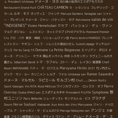
ドメーヌ・ヨヨ
ュ
President Ishikawa
石川県小松市のエスポアもりたか
CHÂTEAU CAMBON
Restaurant Grand Huit
ラ・トランシェ
フレデリック・コ
ルネ・モス
サール
オリヴィエ・ジャンテ
Maruya Gardens Yanagida san
シャト
salon de vin
ー・プレザンス
ドメーヌ・ジャン・バティスト・セナ
Patrimoine
''INDIGENES''
クラブ・パッション・デュ・ヴァン
Vivien Hemelsdael
マルク
ボジョレ・
レストラン・ヨットクラブ
CPVのアビタル
Pommard Premier
Paris bistro MARGO
Cru
クロ・バケ
東京・神田・リショームワイン会
フレンチ
レストラン・ヤオユー
シェフ・ソムリエの長谷川さん
Sumoll cépage
マッチルド・
Domaine La Petite Baigneuse
スリエ
Fer du Sang 16
エイリアン・ダロス
ド
メーヌ・アント二ー・テヴネ
南仏モンペイル
共存
トラモンタン
ラヴェニールの大
トマ・ラフォレ
Chef
園さん
Sébastien David
コトー・デュ・レイヨン
銘酒祭
Kouki WATANABE
Maruyama Hiroto
パティ・デ・ロジエル
2021
竹ノ内さん
Ramon Saavedra
ピック・サン・ルー
カリニャン
レルヴ・フォル
Ishikawa san
モルゴン村
ドメーヌ・マルセル・ラピエール
Chut ......Derain
Nuits
Pierre
Saint-Georges
Vin RITA
Rosé Métisse
ワインカヴィスト・ロックス・オフ
野
Symphonie
Overnoy
President FUJITA
Osaka IMAO san
エスポアよろずや
村ユニソン
グラナダ
Paris Belleville
シューディスト
モンマルトル・ビス
Herve Souhaut
Douro
Vodopivec
Aux Amis des Vins Maruyama
ジャン・ドゥロ
アンジェ
ーブル
ア・シャッカン・サ・ビュル2016
Marugo Nakajima san
大榮
ドメーヌ・デ・ス
産業
フラコン経営者のジル・ダヴァス
ヴァン・ド・プリムー