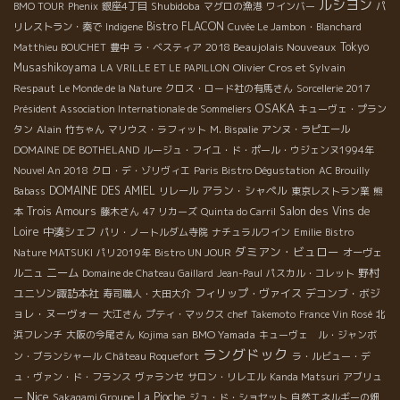
ルシヨン
Shubidoba
BMO TOUR
Phenix
銀座4丁目
マグロの漁港
ワインバー
パ
Bistro FLACON
リレストラン・奏で
Indigene
Cuvée Le Jambon・Blanchard
2018 Beaujolais Nouveaux
Tokyo
Matthieu BOUCHET
豊中
ラ・ベスティア
Musashikoyama
Olivier Cros et Sylvain
LA VRILLE ET LE PAPILLON
Respaut
Le Monde de la Nature
クロス・ロード社の有馬さん
Sorcellerie 2017
OSAKA
Président Association Internationale de Sommeliers
キューヴェ・プラン
Alain
タン
竹ちゃん
マリウス・ラフィット
M. Bispalie
アンヌ・ラピエール
DOMAINE DE BOTHELAND
ルージュ・フイユ・ド・ポール・ウジェンヌ1994年
Nouvel An 2018
クロ・デ・ゾリヴィエ
Paris Bistro Dégustation
AC Brouilly
DOMAINE DES AMIEL
アラン・シャペル
Babass
リレール
東京レストラン業
熊
Trois Amours
Salon des Vins de
本
藤木さん
47 リカーズ
Quinta do Carril
Loire
中湊シェフ
パリ・ノートルダム寺院
ナチュラルワイン
Emilie
Bistro
ダミアン・ビュロー
Nature MATSUKI
パリ2019年
Bistro UN JOUR
オーヴェ
ニーム
野村
ルニュ
Domaine de Chateau Gaillard
Jean-Paul
パスカル・コレット
ユニソン諏訪本社
フィリップ・ヴァイス
デコンブ・ボジ
寿司職人・大田大介
ョレ・ヌーヴォー
大江さん
プティ・マックス
chef Takemoto
France Vin Rosé
北
BMO Yamada
浜フレンチ
大阪の今尾さん
Kojima san
キューヴェ ル・ジャンボ
ラングドック
ン・ブランシャール
Château Roquefort
ラ・ルビュー・デ
ュ・ヴァン・ド・フランス
ヴァランセ
サロン・リレエル
Kanda Matsuri
アブリュ
Nice
La Pioche
ー
Sakagami Groupe
ジュ・ド・ショセット
自然エネルギーの畑