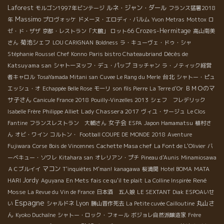
Laforest
ルネ・ジャン・ダール
モルゴン1997年ビンテージ
フランス猛暑2018
Massimo
年
プロヴォッケ
ドメーヌ・エロディ・バルム
Yvon Metras
Mottox
ロ
Crozes-Hermitage
ゼ・ド・ザザ
京都・レストラン「大鵬」
ロット66
高山南美
菊池シェフ
さん
LOU CARIGNAN
Boldness
ラ・キューヴェ・ドゥ・シャ
Décès de
Stéphanie Roussel
Chef Konno
Paris bistro Chateaubriand
Katsuyama san
シャトーヌッフ・デュ・パップ
ヨッチャン
ラ・ノティック経営
台北
者キャロル
TosaYamada Mitani san
Cuvee Le Rang du Merle
シャトー・ピュ
ＢＭＯのマ
エッシュ・オ
Echappée Belle Rose
モーリ
son fils Pierre
La Terre d'Or
サ子さん
Canicule France 2018
Pouilly-Vinzelles 2013
シェフ フレデリック
Lady Chassera 2017
Isabelle Frère
Philippe Alliet
ヴィユ・サージュ
Le Clos
女子会
Fantine
フランスレストラン 大輔さん
ESPA
Japon Hamamatsu
植村さ
ん
オビ・ワイン
コルトン・
Football COUPE DE MONDE 2018
Aventure
Fujiwara
Corse
Bois de Vincennes
Cachette Masa chef
La Font de L'Olivier
バ
ーベキュー・ソワレ
Kitahara san
オレリアン・プチ
Pineau d'Aunis
Minamiosawa
マコン
ＡＣブルイイ
T'inquiètes M'man!
kanagawa
桜満開
Hotel BOMA
MATA
Jordy
René
HARI
Aguyana
En Mets fais ce qu'il te plait
La Colline Inspirée
Mosse
La Revue du Vin de France
日本酒 五人娘
LE SEXTANT
Diak
ESPOAいせ
Espagne
Lyon
丸山さ
い
シャルドネ
勝山晋作死去
La Petite cuvée Cailloutine
ん
Kyoko Duchaîne
シャトー・ロック・フォール
ボジョレ自然派醸造家
Frère