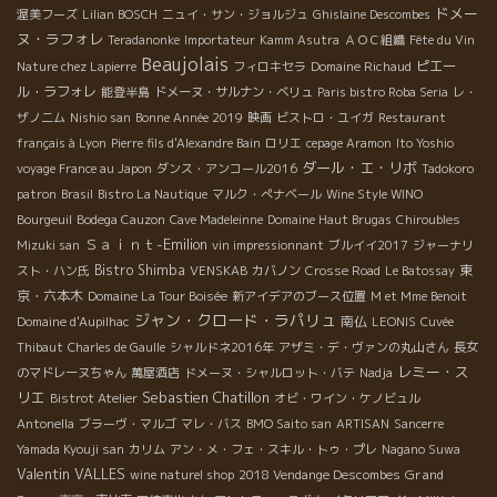
ドメー
渥美フーズ
Lilian BOSCH
ニュイ・サン・ジョルジュ
Ghislaine Descombes
ヌ・ラフォレ
Teradanonke
Importateur
Kamm Asutra
ＡＯＣ組織
Fête du Vin
Beaujolais
ピエー
Nature chez Lapierre
フィロキセラ
Domaine Richaud
ル・ラフォレ
能登半島
ドメーヌ・サルナン・ベリュ
Paris bistro Roba Seria
レ・
ザノ二ム
Nishio san
Bonne Année 2019
映画
ビストロ・ユイガ
Restaurant
français à Lyon
Pierre fils d'Alexandre Bain
ロリエ
cepage Aramon
Ito Yoshio
ダール・エ・リボ
voyage France au Japon
ダンス・アンコール2016
Tadokoro
patron
Brasil
Bistro La Nautique
マルク・ぺナベール
Wine Style WINO
Bourgeuil
Bodega Cauzon
Cave Madeleinne
Domaine Haut Brugas
Chiroubles
Ｓａｉｎｔ-Emilion
Mizuki san
vin impressionnant
ブルイイ2017
ジャーナリ
Bistro Shimba
東
スト・ハン氏
VENSKAB
カバノン
Crosse Road
Le Batossay
京・六本木
Domaine La Tour Boisée
新アイデアのブース位置
M et Mme Benoit
ジャン・クロード・ラパリュ
南仏
Domaine d'Aupilhac
LEONIS
Cuvée
Thibaut
Charles de Gaulle
シャルドネ2016年
アザミ・デ・ヴァンの丸山さん
長女
レミー・ス
のマドレーヌちゃん
萬屋酒店
ドメーヌ・シャルロット・バテ
Nadja
リエ
Sebastien Chatillon
Bistrot Atelier
オビ・ワイン・ケノビュル
Antonella
ブラーヴ・マルゴ
マレ・バス
BMO Saito san
ARTISAN
Sancerre
Yamada Kyouji san
カリム
アン・メ・フェ・スキル・トゥ・プレ
Nagano Suwa
Valentin VALLES
Grand
wine naturel shop
2018 Vendange Descombes