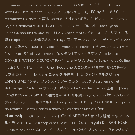
50e anniversaire de Yuki san
restaurant EL GINJOLER
ゴビー
restaurant
Rémy Soulié 50ans
Yaoyu
Aki
Uemura chef
レストラン「ラルシュミーユ」
宮本
Jacques Selosse
restaurent L'Alchemille
桐谷さん
ビストロ・セレスタン
Bojolais Nouveaux 2018
レストラン ラ・カサ・デル・ぺロ
Katsuyama
Shinsaku san
Bistro OKADA
中川マリ
Chéna
MARC
ドメーヌ・デ・カプリエ
思
Malaga
ラピエール
想
Philippe Aliet
小林康弘さん
ル・クロ・デ・トレイユ
メリ
Japon
メロ 宗像さん
The Concorde Wine Club
Penedès
エドワール・ラフィット
Restaurant 3 étoiles Auberge du Puis
タンキエット・ママン
Vongole spagetti
ＥＳＰＯＡ
DOMAINE RAYMOND DUPONT FAHN
Sandrine
Une île
La Colline
Chef Rodolphe
Inspiré
カー・ジェー・ベー
ガロンヌ河
いまでや
セバスチャン・
Olivier
シャトー・レスティニャック
リフォ
生産者一押し
ジャン・マルク
Cohen
ＢＭОスタッフ
フランス・ツアー
グラン・ラルグ
Bistro Passion et
Nature
Spain Andalucia
サぺルリ・ポペット
Le Clos des Treilles
土佐山田ショッ
ピングセンター
バルセロナの佐竹さん
2018年収穫・クリストフ・パカレ
ジル・ア
ザム
ステファニー・ルッセル
Les Anonymes
Saint-Peray
PLOUF
2018 Beaujolais
Domaine
Nouveaux au Japon
Charles Aznavour
Les gens de Métiers
Oriol ARTIGAS
Mouressipe
パリ観光
イヤン・ベ
ドメーヌ・ボートレイ
赤
ルトラン
Okonomiyaki Kiji SANTEKAN
アコワボン
Biotop Wines
Rosé PETAR
Fukuoka Kou-chan
ムロン・ド・ブルゴーニュ
パザパ
ブラッスリーヴァンダンジ