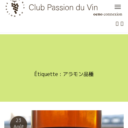
Skip
to
content
Étiquette :
アラモン品種
23
Août