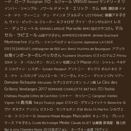
ード・ローブ
Assignan
クロ・ルジャール
VINISUD
サンドリーヌ
Gerard
ワ
ドメーヌ・エリック・カム
インバー・シャンブル・ノワール
有馬
諏訪湖
ドメ
ジョルディ
後藤アキ子さ
ーヌ・ドゥ・ヴィーニュ・デュ・マインヌ
LESTIGNAC
レミ
ん
ルフォロゼ
ヴァン・ピックール
ジェーテー
プイイ・ヴァンゼル2013
マル
ー・デュフェートル
Marseille
GRAND LARGUE
BMO 社のマサコさん
セル・ラピエール
山田マサ子さん
AMMERSCHEWIHR
Jérôme Guichard
Montmartre
ジュヴレ・シャンべルタン
la Cuisine Japonaise
LA CAVE
D’ESTEZARGUES
châtaignier de 600 ans
Bresil
Huitres de Bouzigues
アブリウ
台湾インポーターのレベッカさん
Fujiwara Shuntaro
ビストロマルゴ
Pitrou
Macon
2004
シ・ヌ・パルリオン・カリニャン
松尾シェフ
パリ・シャトレ
ぺネデ
ス
シルヴァン・レスポー
Syivain Respaut
アントニー・ギックス
ボルドネス
マ
ス・ドゥ・レスカリダ
ソムリエール・ケニーさん
ドゥニー・デシャン
CPV ツアー
Domaine Richaume
Le Clos des
Abruzzes
カプリエのマリオン
シノン城
Grillons
Vendanges 2017
ITO Yoshio
DOMAINE CHARLOTTE BATTAIS
Château Poupille Côtes de Castillon
シャトー・カッシーニ
Carignan Vieilles
鹿児島
Tokyo Tsukiji-jogai
Vignes 16
ビストロ・グランユイットゥ
Bonastre
ル
シルヴェ
ヴァ
ガヌヴァ
アンジュ
ビストロ・サンマルタン
大分
Bisto St.Martin
Muscadet
ール・トリシャール
Domaine Mikael Bouges
キューヴェ・プレッシ
Medoc
ウーズ
アキ子さん
Cuvée Bistrologie
Claude ALIET
仙巌園
居酒屋・風ら坊
Bar à vins Chambre Noire
2018年ボジョレ・ヌーヴォー出荷
76ヴァン