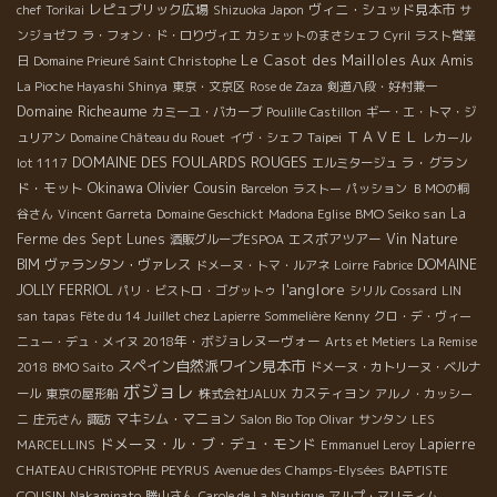
レピュブリック広場
ヴィニ・シュッド見本市
chef Torikai
Shizuoka Japon
サ
ンジョゼフ
ラ・フォン・ド・ロりヴィエ
カシェットのまさシェフ
Cyril
ラスト営業
Le Casot des Mailloles
Aux Amis
日
Domaine Prieuré Saint Christophe
La Pioche Hayashi Shinya
東京・文京区
Rose de Zaza
剣道八段・好村兼一
Domaine Richeaume
カミーユ・バカーブ
Poulille Castillon
ギー・エ・トマ・ジ
ＴＡＶＥＬ
Taipei
ュリアン
Domaine Château du Rouet
イヴ・シェフ
レカール
DOMAINE DES FOULARDS ROUGES
ラ・グラン
lot 1117
エルミタージュ
Okinawa
Olivier Cousin
ド・モット
Barcelon
ラストー
パッション
ＢＭОの桐
BMO Seiko san
La
谷さん
Vincent Garreta
Domaine Geschickt
Madona Eglise
Ferme des Sept Lunes
エスポアツアー
Vin Nature
酒販グループESPOA
BIM
ヴァランタン・ヴァレス
DOMAINE
ドメーヌ・トマ・ルアネ
Loirre
Fabrice
l'anglore
JOLLY FERRIOL
パリ・ビストロ・ゴグットゥ
シリル
Cossard
LIN
san
tapas
Fête du 14 Juillet chez Lapierre
Sommelière Kenny
クロ・デ・ヴィー
2018年・ボジョレヌーヴォー
ニュー・デュ・メイヌ
Arts et Metiers
La Remise
スペイン自然派ワイン見本市
2018
BMO Saito
ドメーヌ・カトリーヌ・ベルナ
ボジョレ
カスティヨン
ール
東京の屋形船
株式会社JALUX
アルノ・カッシー
マキシム・マニョン
ニ
庄元さん
諏訪
Salon Bio Top
Olivar
サンタン
LES
ドメーヌ・ル・ブ・デュ・モンド
Lapierre
MARCELLINS
Emmanuel Leroy
BAPTISTE
CHATEAU CHRISTOPHE PEYRUS
Avenue des Champs-Elysées
COUSIN
Nakaminato
勝山さん
Carole de La Nautique
アルプ・マリティム