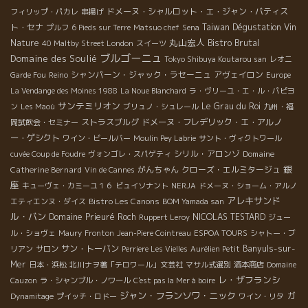
ドメーヌ・シャルロット・エ・ジャン・バティス
フィリップ・パカレ
串揚げ
ト・セナ
Taiwan Dégustation Vin
プルフ
6 Pieds sur Terre
Matsuo chef
Sena
丸山宏人
Bistro Brutal
Nature
40 Maltby Street London
スイーツ
ブルゴーニュ
Domaine des Soulié
Tokyo Shibuya Koutarou san
レオニ
シャンパーン・ジャック・ラセーニュ
アヴェイロン
Garde Fou
Reino
Europe
La Vendange des Moines 1988
La Noue Blanchard
ラ・ヴリーユ・エ・ル・パピヨ
サンテミリオン
Le Grau du Roi
ン
Les Maoù
ブリュノ・シュレール
九州・福
ストラスブルグ
ドメーヌ・フレデリック・エ・アルノ
岡試飲会・セミナー
ー・ゲシクト
ワイン・ビールバー
Moulin Pey Labrie
サント・ヴィクトワール
シリル・アロンゾ
Domaine
cuvée Coup de Foudre
ヴォンゴレ・スパゲティ
銀
Catherine Bernard
がんちゃん
クローズ・エルミタージュ
Vin de Cannes
座
キューヴェ・カミーユ１６
ビュイソナント
NERJA
ドメーヌ・ショーム・アルノ
アレキサンド
Bistro Les Canons
エティエンヌ・ダイス
BOM Yamada san
ル・バン
Domaine Prieuré Roch
NICOLAS TESTARD
Ruppert Leroy
ジュー
ル・ショヴェ
Maury
Fronton
Jean-Piere Cointreau
ESPOA TOURS
シャトー・ブ
サン・トーバン
Banyuls-sur-
リアン
サロン
Perriere Les Vielles
Aurélien Petit
Mer
日本・浜松
北川ナヲ著「テロワール」文芸社
マサル式選別
酒本商店
Domaine
レ・ザフランシ
Cauzon
ラ・シャンブル・ノワール
C'est pas la Mer à boire
ジャン・フランソワ・ニック
ガ
Dynamitage
プイッチ・ロドー
ワイン・リタ