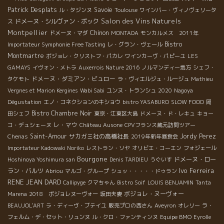
Patrick Desplats
Savoie
ル・タジンヌ
Toulouse
ワインバー・ヴィノヴェリータ
Salon des Vins Naturels
ドメーヌ・シルヴァン・ボック
ス
Montpellier
Chinon
ドメーヌ・マダ
MONTADA
モンカルメス 2011年
Bistro
Importateur Symphonie Free Tasting
レ・グラン・ヴェール
Montmartre
ボジョレ・クリストフ・パカレ
ワインカーヴ・パピーユ
LES
GAMAYS
イヴォン・メトラ
Auxerrois Nature 2016
ノルマンディー地方
シェフ・
ドメーヌ・ダミアン・ビュロー
タケモト
ラ・ヴィエルジュ・ルージュ
Mathieu
Vergnes et Marion Kergines
Wabi Sabi
ユンヌ・トランシュ
2020
Nagoya
Dégustation
エノ・コネクションのキショウ
bistro YASABURO
SLOW FOOD
岡
Bistro Chambre Noir
田シェフ
東京・江東区大島
ドメーヌ・ド・レキュ
キョー
レ・マウ
コ・デュシェーヌ
Château Ausone
CPVフランス蔵元訪問ツアー
Saint-Amour
サカガミ社の高橋社長
Jordy Perez
Chenas
2019年新年昼食会
Importateur Kadowaki Noriko
レストラン・ソヤ
オリビエ・コーエン
フォジェール
Bourgone
ドメーヌ・ロー
Hoshinoya Yoshimura san
Denis TARDIEU
うぐいす
Ivo Ferreira
ラン・バルツ
Abriou
マルゴ・グループ
シュッ・・・・・ドゥラン
RENE JEAN DARD
Callipyge
クマちゃん
Bistro Soif
LOUIS BENJAMIN
Tanta
ボジョレ・ヌーヴォー
Marena
2018 ボジョレヌーヴォー
坂田夫妻
BEAUJOL'ART
ラ・ディーヴ・ブテイユ
販売プロの西さん
Aveyron
オレリー
ラ・
フェルム・デ・セット・リュンヌ
ル・クロ・ファンティンヌ
Equipe BMO
Eyrolle