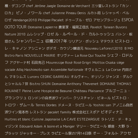
穫・デコンブ
chef Jérôme Jaegle
Domaine de Verchant
三ツ星レストラン「カン・
ピノ・ノワール
ロカ」
chef Julianne
Pineau Denis
ルカト街
レシャッペ・ベル
ESPOA
ロゼ
Vendange2018 Philippe Pacalet
ドゥーブル・ゼロ
アセンブラージュ
GOTO TOUR
Domaine Lapierre
農業家・福岡正信氏
Pavelot
Taiwan Buvons
ル・ルペール・ド・カルトゥッシュ
Nature 2018
ムレシップ・ロゼ
バトン・板
シャンパーニュ
収穫2017年
ビストロ・
垣さん
リリアン・ボッシュ
マテウス
レ・キャノン
アシニャン
ボデガ・カウゾン醸造元
Nouveau Laforest2018
ＢＭО
シェフ・ロドル
Bistro Paris NOUVELLE MAIRIE
オリヴァー
La Rose Qui Touche
フ
アグヤーナ村
石田克己
Mouressipe Rosé
Rosé Grigri
Mottox Osaka siège
sociale
Alliq Hashimoto san
Assemblée Nationale
オヴェルニュ
La Corse
内田さ
ん
マキシムス
Lurons
CEDRIC GARREAU
オルヴォー、オリゾン
ジャンヌ・ダルク
Domaine Anthony Thevenet
とシャルル７世
Bistro SHUN
DOMAINE THOMAS
ブルゴーニュ・
ROUANET
Pleine Lune
Hospice de Beaune
Château Plaisance
グランクリュ
ビストロ・
ロンドンの自然派ワインバー
クリスチャン・ビネール
トロワ・ザムール
Terres Dorées
ドメーヌ・ラピエール
Yoshiki san
アノニム自然
ビオディナミ
派ワイン見本市
レストラン
pacalet familly
株式会社エスポア
Huitres et blanc
Cuiisne Japonaise
LA CAVE ESTEZARGUE
ラトリエ・ド・キュ
イジンヌ
Edouard Adam
A boire et a Manger
マリー・ラピエール
銀座・大野
ラ・
オー・フォルト
アクセ
プラッツ
ジャッキー・プレス
ラピエール家の7月14日祭