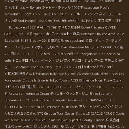
東京武蔵小山
NO NAME WINE
Yamadaya Yajima san
2018年・パリ試飲会
山登
り
六本木
リムー
Romain
シャトー・ラッソル
1998年
sculpteur Ryota
Yamashita
ラングドック・ルシヨン
ジェイ・アール・フレッシュネス・リテール
Sud
エスポア・ゴト
パリの夜
Pompon Rosé
CHATEAU BEL AVENIR
水口シェフ
ー
Axel Prüfer
Bordeaux en 1977
マドモワゼルＭ
Cuveé Précieuse
CUVEE
Le Repaire de Cartouche
麻美
CAMILLE 16
Domaine Chaume Arnaud
Le
Balaise lot 1417
Brouilly 2013
築地の魚
Au couchant
クロ・ドゥ・ヴージョ
パ
カレ・ファミリー
エスポア・もりたか
Marc Penavayre
Margaux
FOODAL
八丈島
の山田さん
コート・ド・マルペール
ジュラの鏡さん
Morgon2017
A Chacun sa
パルティーダ・クレウス
CHAT
bulle
トロカデロ
マルコ・ジュリアーニ
マチュ
Louforosé
Yakitori
土田
トマ
Minami chan
ぺルナン・ヴェルジュレス村
SHINORI
勝俣さん
L'Echappee belle rosé
Bistrot VIvienne
Okada Hiroshi san
Les
Olivier de Nice
Rossignoux
Clos de la Briderie
Tokyo Toyosu AOKI
キューヴェ・
藤田社長
オゼ
R2L'O
ドメーヌ・ミカエル・ブージュ
ボデグイジャ・デ・ラル・ラ
restaurant
ド
Asuka san
Konno de Organ
タヴェル・ヴァンタージュ15
japonais BISSOH
Restaurateur français Daisuke san
RENAISSANCE DES
スペイン
アシニャン村
APPELLATIONS
1er Cru La Perrière
Yuzu de Paris
バ
STC Groupe Tour
ルセロナのユウコさん
Caviar
Bistro LE CERCLE ROUGE
Cuvée
株式会社
Red
serveuse Ana
2018 Beaujolais Nouveaux partis
Pouilly-Fuissé
オルヴォー
ジュンさん
GEORGES
メラニ
ロワ−ル
ブルノ・グラニエ
石川亜樹則