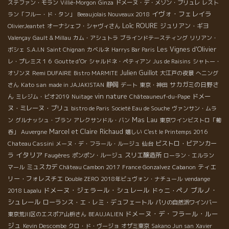
ステファン・モラン
Villié-Morgon
Ginza
ドメーヌ・デ・メゾン・ブリュレ
レスト
イヴォ・フェレイラ
ラン「フルー・ド・タン」
Beeaujolais Nouveaux 2018
Loïc ROURE
ジュリアン・ギヨ
OlivierJeantet
オーナシェフ・シャヴィさん
Valençay
Gault & Millau
カム・アシュトラ
ブラインドテースティング
リリアン・
Les Vignes d'Olivier
ボシェ
S.A.I.N
Saint Chignan
カベルネ
Harrys Bar Paris
レ・プレミス１６
Goutte d’Or
シャルドネ・ペティアン
Jus de Raisins
シャトー・
Remi DUFAIRE
Julien Guillot
オゾンヌ
Bistro MARMITE
大江戸の夜景
へニング
Kato san
静岡
サカガミの日野さ
さん
made in JAJAKISTAN
デート
東京・神田
vin nature
ん
ドメー
ミレジム・ビオ2019
Nuitage
Châteauneuf-du-Pape
ヌ・ミレーヌ・ブリュ
bistro de Paris
Societé Eau de Souche
ヴァンサン・ムラ
Mas Lau
ン
グルナッシュ・ブラン
アレクサンドル・バン
東京ワインビストロ「葡
Marcel et Claire Richaud
呑」
Auvergne
嬉しい
C'est le Printemps 2016
ビストロ・ビアンカー
Chateau Cassini
メーヌ・デ・フラール・ルージュ
仙台
イタリア
ラ
スリエ醸造所
Faugères
ポンポン・ルージュ
ローラン・エルラン
ミュスカデ
ティエ
マール
Château Cambon 2017
France Gonzalvez
Cabanon
リー・フォレスチエ
Double ZERO
2018年ビュヴォン・ナチュール
vendange
ドメーヌ・ジェラール・シュレール
ブルノ・
ドゥニ・ペノ
2018 Lapalu
シュレール
ローランス・エ・レミ・デュフェートル
パリの自然派ワインバー
ドメーヌ・デ・フラール・ルー
東京荒川区のエスポア山枡さん
BEAUJALIEN
ジュ
Kevin Descombe
クロ・ド・ヴージョ
オザミ東京
Sakano Jun san
Xavier