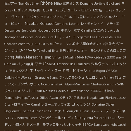
Rhône
販ツアー
Tom Gauthier
Miho
武道オンズ
Domaine Jérôme Guichard
マ
プリューレ・ロック
ダム・ロゼ
2018年収穫・リショーム
ピザ店 ロバ・セリア
ラ・ヴィエイユ・ジュリアンヌのジャンポール
三ツ星レストラン「オベルジュ・デ
Nicolas Renaud
Domaine Léonis
ュ・ピュイ」
レ・ジャン・ド・メティエ
Descombes Beaujolais Nouveau 2018
ホテル・ボマ
Camille BACAVE
L'Arc de
レミ・スリエ
Triomphe
Salon des Vins de Jura
orgamic
Les Uniques de Jules
ジャ
Chauvet
chef Youji Suzuki
シルヴァン・レスポ
名古屋自然派ワイン試飲会
ン・フォワイヤール
Taketomi jima
共栄
北原さん
オー・ラングドックのロックブ
Julien Mareschal
ラン村
移動
Vincent Moulin
MANTOVA
cèdre de 2300 ans
St
マラガ
シルヴァン・オエッシ
Chinian
パリの葉月
Saint-Etienne-des-Oullières
ュ
エリック・ド・スーザ
ラ・ピオッシュ
アヌックさん
La Begou
OSAKA
Daikin KIMURA san
Grenache Blanc
ヴィルフランシュ
リュロン
Le Vin en Tête
フ
ランス・ゴンザルヴェス
Nomura Takaki
Alpes-Maritimes
Chateaubriand
76VIN
ソントル
Vin Raisins Gaulois
ヴァカンス
Bazas viande
2300年の杉の木
DomainePhilippeTessier
Gilles Azam
メティス17
Baton Itagaki san
Florian Looze
コスミック
シュトロマイヤー
Camel
レミーとオリヴィエ
Domaine Didier
Dagueneau
Saint Aubin 1er Cru
カナダ
Beaujolais Fair
ドメーヌ・デ・サブロネ
Nakayama Yoshinori san
シー
ット
Quinonero Pierre
ジャンピエール・ロビノ
ドル
小泉さん
ドメーヌ・ラファエル・バルトゥッチ
ESPOA Kamataya
Kobayashi