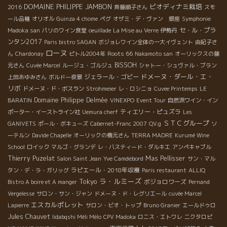
DOMAINE PHILIPPE JAMBON
ビオディナミ栽培
2016
斉藤順子さん
スモ
ール品種
オリオル
Guinza 4 chome
ペグ
オザミ・デ・ヴァン 銀座
Symphonie
セ・ル・プラ
Madoka san
パリのワイン食堂
oeuillade
La Mise au Verre
伊勢丹
ンタン2017
Paris bistro SAGAN
ボジョレワイン全体の一大イヴェント
由紀子さ
ローヌ
Roots 66
ん
Chardonay
ピトル2004年
Nakamoto san
オーリックスの藤
BISSOH
元さん
Cuvée Marcel
ルージュ・ゴルジュ
シャトー・シュヴァル・ブラン
ドメーヌ・ダール・エ・
ジェラール・ゴビー
上田あゆみさん
ボルドー夜景
リボ
ドメーヌ・ド・ボスラン
Strohmeier
レ・ロシニョ
Cuvee Printemps
LE
Domaine Philippe Delmée
BARATIN
VINEXPO
Event Tour
自然派ワイン・イン
ティエリー・ピュズラ
ポーター・イーストライン社
Uemura cherf
Les
ＳＴＣグループ
GANIVETS
ポール・ボキューズ
Cabernet-Franc 2007
QV.g
ソ
ーテルン
Davide Chapelle
オーリックの橋元さん
TERRA MADRE
Kurumé Wine
School
ロイック
マルゴ・グランデ
レ・バスティード・ダルキエ
アンペキャブル
Thierry Puzelat
Mas Pellisser
Salon Saint Jean
Yve Camdebord
サン・マル
ラピエール・2018年収穫
タン・デ・ラ・ガリッグ
Paris restaurant
ALLIQ
ラ・ルミーズ
Tokyo
ボジョロワーズ
Bistro A boire et A manger
Pernand
Vergelesse
サロン・サン・ジャン
ドメーヌ・ド・レグリエール
cuvée Marcel
エスカルポレット
Lapierre
サロン・ビオ・トップ
Bruno Granier
エールドゥロ
Jules Chauvet
Iidabqshi Méli Mélo
CPV Madoka
ロニス・エトワレ
ニクタロピ