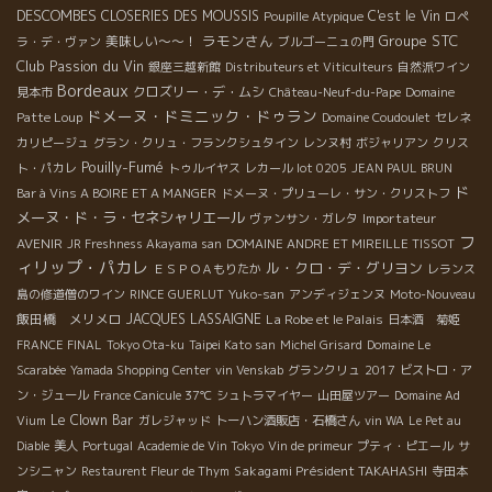
DESCOMBES
CLOSERIES DES MOUSSIS
C'est le Vin
Poupille Atypique
ロペ
ラモンさん
Groupe STC
美味しい～～！
ラ・デ・ヴァン
ブルゴーニュの門
Club Passion du Vin
銀座三越新館
Distributeurs et Viticulteurs
自然派ワイン
Bordeaux
クロズリー・デ・ムシ
見本市
Château-Neuf-du-Pape
Domaine
ドメーヌ・ドミニック・ドゥラン
Patte Loup
Domaine Coudoulet
セレネ
カリピージュ
グラン・クリュ・フランクシュタイン
レンヌ村
ボジャリアン
クリス
Pouilly-Fumé
ト・パカレ
トゥルイヤス
レカール lot 0205
JEAN PAUL BRUN
ド
Bar à Vins A BOIRE ET A MANGER
ドメーヌ・プリューレ・サン・クリストフ
メーヌ・ド・ラ・セネシャリエール
Importateur
ヴァンサン・ガレタ
フ
AVENIR
JR Freshness Akayama san
DOMAINE ANDRE ET MIREILLE TISSOT
ィリップ・パカレ
ル・クロ・デ・グリヨン
ＥＳＰＯＡもりたか
レランス
島の修道僧のワイン
RINCE GUERLUT
Yuko-san
アンディジェンヌ
Moto-Nouveau
飯田橋 メリメロ
JACQUES LASSAIGNE
La Robe et le Palais
日本酒 菊姫
FRANCE FINAL
Tokyo Ota-ku
Taipei Kato san
Michel Grisard
Domaine Le
Scarabée
Yamada Shopping Center
vin Venskab
グランクリュ
2017
ビストロ・ア
ン・ジュール
France Canicule 37℃
シュトラマイヤー
山田屋ツアー
Domaine Ad
Le Clown Bar
Vium
ガレジャッド
トーハン酒販店・石橋さん
vin WA
Le Pet au
Diable
美人
Portugal
Academie de Vin Tokyo
Vin de primeur
プティ・ピエール
サ
Sakagami Président TAKAHASHI
ンシニャン
Restaurent Fleur de Thym
寺田本