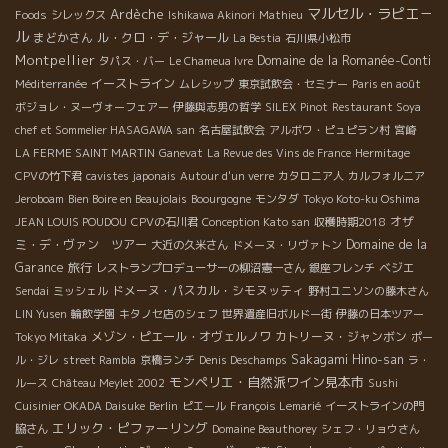
マルセル・ラピエ－
Ardèche
Foods
シレックス
Ishikawa Akinori
Mathieu
ル
まどかさん
ル・クロ・デ・ジャール
La Bestia
石川県小松市
Montpellier
Domaine de la Romanée-Conti
タパス・バー
Le Chameua Ivre
イーストライン
Méditerranée
ムレシップ
東京試飲会・セミナー
Paris en août
ボジョレ・ヌーヴォーフェアー
伊藤與志男の哲学
SILEX
Pinot
Restaurant Soya
chef et Sommelier HASAGAWA san
名古屋試飲会
アルボワ・ピュピラン村
宮崎
LA FERME SAINT MARTIN
Ganevat
La Revue des Vins de France
Hermitage
CPVの竹下君
cavistes japonais
Autour d'un verre
カタロニア人
カルフォルニア
Jeroboam
Bien Boire en Beaujolais
Boourgogne
モンタダ
Tokyo Koto-ku Oshima
オザ
JEAN LOUIS POUDOU
CPVの石川君
Conception Kato san
収穫時期2018
ミ・デ・ヴァン ツアー
Domaine de la
大近の久米さん
ドメーヌ・リヴァトン
Garance
旅行
ベジエ
レストランプロデューサーの柳沼憲一さん
銀座フレンチ
ドメーヌ・パスカル・シモヌッティ
Sendai
ミッシェル
野村ユニソンの藤木さん
LIN Yusen
輪飲学園
キタノセ店のシェフ
世界遺産旧ボルドー街
伊藤の日本ツアー
メゾン・ピエール・オヴェルノワ
カトリーヌ・ジャンボン
Tokyo Mitaka
ポー
Sakagami Hino-san
ル・ジレ
street Rambla
京橋ランチ
Denis Deschamps
ラ・
モンペリエ・自然派ワイン見本市
ルース
Château Meylet 2002
Sushi
Cuisinier OKADA Daisuke
Berlin
ピエール
François Lemarié
イーストラインの門
エリック・ピファーリング
脇さん
Domaine Beauthorey
シェフ・リョウさん