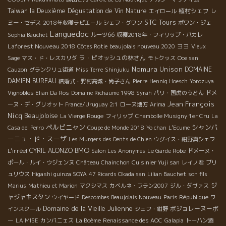
Taiwan la Deuxième Dégustation de Vin Nature
植村シェフ
エイロール
レ
STC Tours
ミー・セデス
2018年収穫ラピエール
シェフ・グワン
ポワン・ジェ
Languedoc
Sophia Bauchet
ルーツ66
収穫2018年・フィリップ・パカレ
Laforest Nouveau 2018
ヨヨ
Côtes Rotie
beaujolais nouveau 2020
Vieux
ラ・ピオッシュの林さん
Sage
マス・ド・レスカリダ
モトクッス
Ooe san
Nomura Unison
DOMAINE
Cauzon
グランクリュ街道
Miss Terre
Shinjuku
DAMIEN BUREAU
結婚式・野村高城・尚子さん
Pierre
Hennig Hoesch
Yorozuya
Vignobles Elian Da Ros
Domaine Richaume 1998 Syrah
パリ・国虎のうどん
ドメ
Jean François
ーヌ・デ・グリオット
France/Uruguay 2:1
ローヌ地方
Arima
Nicq
Beaujoloise
La Vierge Rouge
フィリップ
Chambolle Musigny 1er Cru
La
ペルピニャン
シャンパ
Casa del Perro
Coupe de Monde 2018
Yo chan
L'Ecume
ーニュ・ド・スーザ
Les Murgers des Dents de Chien
ウグイス・紺野真シェフ
BMO
L'irréel
CYRIL ALONZO
Salon Les Anonymes
Le Garde Robe
ドメーヌ・
ポール・ルイ・ウジェンヌ
Château Chainchon
Cuisinier Yuji san
レイノ君
ブリ
ュリウス
Higashi guinza SOYA
47 Ricards Okada san
Lilian Bauchet
son fils
ジ
Marius
Mathieu et Marion
マクシマス
カベルネ・フラン2007
ジル・ダヴァス
ャジャキスタン
ウイヤード
Descombes Beaujolais Nouveau
Paris République
ワ
Domaine de la Vieille Julienne
ボジョレーヌーボ
インスクール
シェフ・紺野
ー
LA MISE
カンパニェス
La Boème
Renaissance des AOC
Galapia
トーハン酒