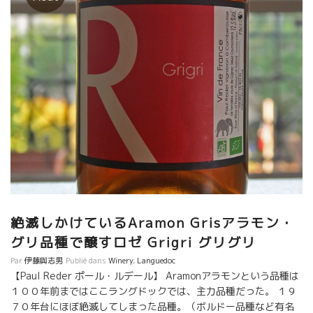
絶滅しかけているAramon Grisアラモン・
グリ品種で醸すロゼ Grigri グリグリ
Par
伊藤與志男
Publié dans
Winery
,
Languedoc
【Paul Reder ポール・ルデール】 Aramonアラモンという品種は
１００年前まではここラングドックでは、主力品種だった。 １９
７０年台にほぼ絶滅してしまった品種。（ボルドー品種など有名