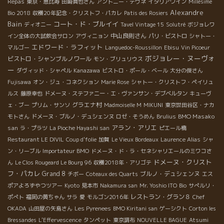
Repas
東京・恵比寿
田崎真也さん
アントニー・テヴネ
イタリアワイン
Millésime
Alexandre
Bio 2018
収穫20年記念・クリストフ・パカレ
Patis des Rosiers
Bain
コート・ド・ブルイイ
ディオニー
Tavel Vintage 15
Solutré
ボジョレワ
中山良則さん
イン全体の大試飲会サロン
アヴィニョン
パリ・ビストロ
シャトー・
エドワード・ラフィット
マルゴー
Languedoc-Roussillon
Ebisu
Vin Picoeur
ボジョレー・ヌーヴォ
ビストロ・シャンブルノワール
モン・ブリュリウス
ー
ダヴィッド・シャペル
Kanazawa
ビストロ・ポール・ベール
大分の俊さん
Fujisawa
オン・ジュ・コネクション
Marie Rose
シャトー・クリストフ・ペイリュ
ルス
藤原幸也
ドメーヌ・ステファニー・エ・ヴァンサン・デブベルタン
キューヴ
グラエナ村
ェ・ブー
プリム・サンソ
Madmoiselle M
MIKUNI
東京世田谷区・ナカ
BMO Masako
モトさん
ドメーヌ・ブルノ・デュシェンヌ
ロゼ・そうめん
Brulius
アラン・アリエ
san
ラ・プラツ
La Pioche Hayashi san
ピエール橋
Restaurant LE DIVIL
Coup d'folie
加賀
Le Vieux Bordeaux
Laurence Alias
シャ
ン・リーブル
Importateur BMO
ドメーヌ・ド・ラ・セネシャリエールのミワコさ
ドメーヌ・クリスト
ん
Le Clos Rougeard Le Bourg 96
収穫2018年・アリゴテ
フ・パカレ
Grand 8
ブルノ・デュシェンヌ
チボー
Coteaux des Quarts
エス
ポアよろずやつツアー
Kyoto
見本市
Nakamura san
Mr. Yoshio ITO
Bio
サぺルリ・
レストラン・グラン８
ポぺト
福岡の黄ちゃん
サラ
愛
モルゴン2016年
Chef
OKADA
山田屋の矢島さん
Les Pyrenees
BMO Kiritani san
ゲーシクト
Corton les
Bressandes
L'Effervescence
タンペット
東京調布
NOUVELLE BAGUE
Atsumi