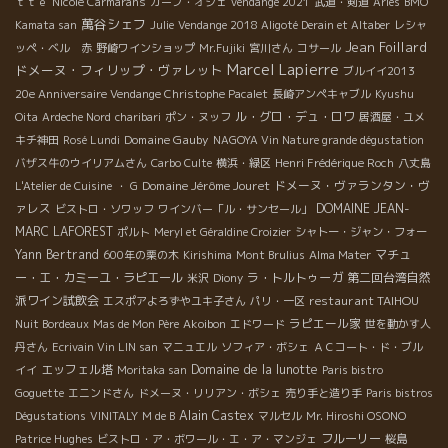
ｔｔｅ
Nicole Carmarans
カーブ・オジェ
vendange 2021
武道・剣道
Arles
BMO
萬谷シェフ
Kamata san
Julie
Vendange 2018 Aligoté Derain et Altaber
レシャ
Jean Foillard
ッペ・ベル 赤
野崎ワインショップ
Mr.Fujiki
宮川さん
コサール
Marcel Lapierre
ドメーヌ・フィリップ・ヴァレット
ブルイイ2013
20e Anniversaire Vendange Christophe Pacalet
長崎アンペキャブル
Kyushu
ル・グロ・デュ・ロワ
Oita
Ardeche Nord
charibari
ポン・ヌッフ
居酒屋・ユメ
Domaine Gauby
キチ神田
Rosé Lundi
NAGOYA Vin Nature grande dégustation
バザス牛のウイリアムさん
Carbo Culte
横浜・緑区
Henri Frédérique Roch
八丈島
Domaine Jérôme Jouret
ドメーヌ・ヴァランタン・ヴ
L'Atelier de Cuisine
・ G
ァレス
DOMAINE JEAN-
ビストロ・ソワッフ
ワインバー「ル・サンセール」
MARC LAFOREST
ポルト
Meryl et Géraldine Croizier
シャトー・ジャン・フォー
Yann Bertrand
マチュ
600年の栗の木
Kirishima
Mont Brulius
Alma Mater
ー・エ・カミーユ・ラピエール
ラ・トルトゥーガ
第二回台湾自然
米沢
Diony
派ワイン試飲会
restaurant TAIHOU
エスポアよろずやユキ子さん
パリ・一区
ラピエール家
Nuit Bordeaux
Mas de Mon Père
Akoibon
エドワード
世を動かす人
丹さん
Ecrivain Vin LIN san
マニュエル
ソフィア・ボシェ
ＡＣコート・ド・ブル
エッフェル塔
Domaine de la lunotte
イイ
Moritaka san
Paris bistro
Goguette
エニンドさん
ドメーヌ・リリアン・ボシェ
売り手と造り手
Paris bistros
Alain Castex
Dégustations
VINITALY
M de B
マルセル
Mr. Hiroshi OSONO
フルーリー
Patrice Hughes
ビストロ・ア・ボワール・エ・ア・マンジェ
桜島