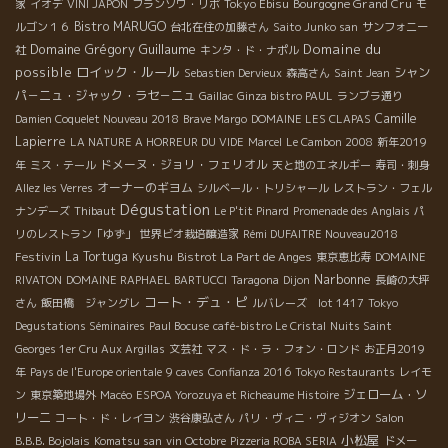
Tokyo Ebisu
Bourgogne Grand Cru
家
イオデ
VINI JAPON
フランソワ・リボ
モ
Bistro MARUGO
ルゴン１６
台北在住の加藤さん
Saito Junko san
サンフォニー
Domaine Grégory Guillaume
Domaine du
社
キンタ・ド・ナポル
possible
ロイック・ルール
シャン
Sebastien Dervieux
森高さん
Saint Jean
パ－ニュ・ジャック・ラセ－ニュ
Gaillac
Ginza bistro PAUL
ランブラ通り
Camille
Damien Coquelet Nouveau 2018
Brave Margo
DOMAINE LES CLAPAS
Lapierre
LA NATURE A HORREUR DU VIDE
Marcel
Le Cambon 2008
新年2019
ドメーヌ・ジョリ・フェリオル
年
ミス・テール
天と地のエネルギー
寿司・刺身
オーナーのギヨム
Allez les Verres
シルベール・トリシャール
レストラン・フェル
Dégustation
ナンデーズ
Thibaut
Le P'tit Pinard
Promenade des Anglais
パ
リのレストラン「ゆず」
世界ビオ栽培醸造家
Rémi DUFAITRE Nouveau2018
Festivin
La Tortuga
Kyushu
Bistrot La Part de Anges
東京恵比寿
DOMAINE
Narbonne
RIVATON
DOMAINE RAPHAEL BARTUCCI
Taragona
Dijon
長崎の大坪
コート・デュ・ピ
さん
飯田橋 ジャングレ
ルバレーズ lot 1417
Tokyo
Degustations Séminaires
Paul Bocuse
café-bistro Le Cristal
Nuits Saint
Georges 1er Cru Aux Argillas
文芸社
マス・ド・ラ・フォン・ロンド
お正月2019
年
Pays de l'Europe orientale
9 caves
Confianza 2016
Tokyo Restaurants
レイモ
ジェローム・ソ
ン
東京築地場外
Macéo
ESPOA Yorozuya et Richeaume Histoire
リーニ
コート・ド・レイヨン
渋谷康弘さん
パリ・ヴィニ・ヴィジオン
Salon
小松屋
B.B.B. Bojolais
Komatsu san
vin Octobre
Pizzeria ROBA SERIA
ドメー