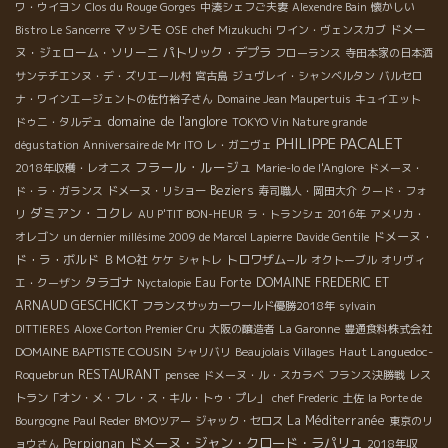
ワ・ウイヨン
Clos du Rouge Gorges
中湊シェフご夫妻
Alexendre Bain
懐かしい
マッシモ
ドメー
Bistro Le Sancerre
OSE
chef Mizukuchi
ワイン・ヴェンスカブ
ヌ・ジェローム・ソリーニ
パトリック・デプラ
フローランス
寺田本家の日本酒
サンテチエンヌ・デ・ズリエール村
宮古島
ジュヴレイ・シャンベルタン
バルセロ
ナ・ワインエージェントの佐竹裕子さん
Domaine Jean Maupertuis
キュイエット
domaine de l'anglore
ドゥニ・タルデュ
TOKYO Vin Nature grande
PHILIPPE PACALET
dégustation
Anniversaire de Mr ITO
レ・ガニヴェ
フラール・ルージュ
2018年収穫・レオニス
Marie-lo de l'Anglore
ドメーヌ・
Beziers
ド・ラ・ガランス
ドメーヌ・リショー
寿司職人・岡田大介
クード・フォ
ダミアン・コクレ
リ
AU P'TIT BON-HEUR
ラ・トランシェ 2016年
アメリカ・
ドメーヌ・
オレゴン
un dernier millésime 2009 de Marcel Lapierre
Davide Gentile
ド・ラ・ボルド
ＢＭО社
トロワザム−ル
ケケ
シャトレ
オクトーブル
オリヴィ
タラゴナ
Eau Forte
DOMAINE FREDERIC ET
エ・クーザン
Nyctalopie
ARNAUD GESCHICKT
フランスサッカーワールド優勝2018年
sylvain
DITTIERES
Aloxe Corton Premier Cru
大阪の醸造者
La Garonne
豊通食料株式会社
DOMAINE BAPTISTE COUSIN
Haut Languedoc-
シャリバリ
Beaujolais Villages
RESTAURANT
Roquebrun
pensee
ドメーヌ・ル・スカラベ
フランス決勝戦
レス
トラン「オン・メ・フレ・ス・キル・トゥ・プレ」
chef Frederic
土佐
la Porte de
La Méditerranée
Bourgogne
Paul Reder
BMOツアー
ジャック・セロス
東京のリ
Perpignan
ドメーヌ・ジャン・クロード・ラパリュ
ョウさん
2018年収