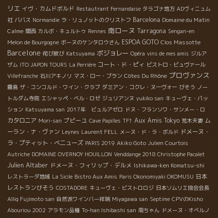
リエ
イヴ・カムドボルド
Restautrant Fernandaise
タラゴナ地方
ADヴィニュム
Barcelona
Domaine du Matin
社
ババス
Normandie
ラ・リュノットのクリストフ
南ローヌ
Calme
Tarragona
関西
カルボ・キュルトゥ
Rennes
Sengan-en
ESPOA GOTO
Clos Massotte
Melon de Bourgogne
ボーヌのケンタロウさん
Barcelone
ボジョレー
侘び寂び
Katsuyama
Opéra
vins de mes amis
ジルア
コート・ド・ピィ
ザム
ITO JAPON TOURS
La Perrière
ビストロ・ビュヴァール
プロヴァンス
Côtes Du Rhône
Villefranche
石川アキノリ
マス・ロー・ブラン
霧島
ザ・コンコルド・ワイン・クラブ
ダミアン・コクレ・ヌーヴォー
びそう
ノー
トルダム寺院
エシャッペ・ベル・ロゼ
ジュリアンヌ
yukiko san
キューヴェ・パッ
ション
Katsuyama san
2017年 ビュルアゼロ
ドヌ・フランソワ・サンメー・ロ
カタロニア
プピーユ
Aux Amis Tokyo
ム
Mori-san
Cave Papilles
TF1
荒木夫妻
ーラン・ナ・ヴァン
ドメーヌ・
Leynes
Laurent FELL
メーヌ・ド・ラ・ボルド
ラ・プティット・べニューズ
PARIS 2019
Akiko Goto
Julien Courtois
Autriche
DOMAINE OVERNOY HOUILLON
Venddange 2018 Christophe Pacalet
Julien Altaber
ドメーヌ・フィリップ・デルメ
Ishikawa-ken Komatsu-shi
日本
レストラーダ地域
La Sicile
Bistro Aux Amis
Paris Okonomiyaki OKOMUSU
レストランびそう
COSTADORE
キューヴェ・ビストロロジ
日本ソムリエ協会会長
Alliq Fujimoto san
自然派ワインバー祥瑞
Miyagawa san
Septime
CPVのKisho
Abouriou 2002
アラモン品種
To-han Ishibashi san
南ちゃん
ドメーヌ・オベルノ