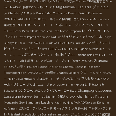
BMOメンバー
CPV菊池まどか
Marie
フィリップ・マッフル
中本さん
Cornas
le
Mathieu Lapierre
プイイヒュ
フルーリ
couple ARAKI
収穫2016
パリ14区
メ
Chatelet
グリオット
Kendo 8 dan Yoshimura Kenichi
Daikin Kume-san
DOMAINE AMIRAULT
2018年ラ・ルミーズ
柳沼憲一さん
Côtes de Marmandais
ダール・エ・リボ、ルネ・ジャン
東欧諸国
クロ・レオニン
ジャン・クロード・
レ・ヴィニュ・ドリ
ラトー
Henri-Pierre fils de René Jean
Jean Michel Stephan
ジュリアン・アルタベール
ヴィエ
La Petite Pépée
Fête du Vin Nature
Tokyo
GOTO Akiko
オザミグループ
Bunkyo ku
桜島 2016年
LEVAT
Mas Lau 2013
ビュヴォン・ナチュール
BMO山田さん
Paul Louis Eugene
Aurélie
キューヴ
Moulin à Vent
ェ・カミーユ
お好み焼き「パセミア」
Etienne Deiss
サイント・ヴ
Granada
ィクトワール山
地酒祭
リオン
ピネル・デ・ブライ
L'écart lot 0205
ESPOAナカモト
Foulard Rouge
TAKI BAKE
Château Lassolle
Take chan
Takenouchi san
クロ・マソット
フランスワインの歴史
Château Gaillard
サンソ
マルセル・エ・クレ
ー
Neil
Yukiya Fujiwara
プロムナード・デ・ザングレ
Rita
ール・リショー
ブルゴーニュ・ブラン
マルティーヌ・ラフォレ
新年2018年
Champagne Jacques
Sakagami
ラングロールのエリックとマリー・ロー
Beau
Lassaigne
Lyon chef Ishida Katsumi
Pomerol
Sushi et Sashimi
今尾さん
Guy Blanchard
Eastline
Monsanto
Hachijou-jima YAMADAYA san
Domaine
Ad Vinum
ビストロ・ラ・レガラード
モトックス
シンガポールレストラン・アンド
ジュリ・ブロスラン
レ
Président Association de Sommeliers au Japon
試飲会