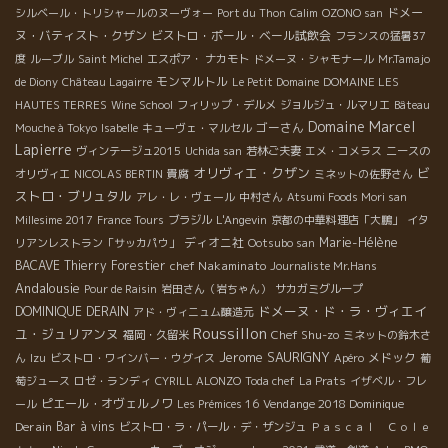
ドメー
シルベール・トリシャールのヌーヴォー
Port du Thon
Calim
OZONO san
ヌ・バティスト・クザン
ビストロ・ポール・ベール試飲会
フランスの猛暑37
度
ルーブル
Saint Michel
エスポア・ ナカモト
ドメーヌ・シャモナール
Mr.Tamajo
モンマルトル
de Diony
Château Lagairre
Le Petit Domaine
DOMAINE LES
HAUTES TERRES
Wine School
フィリップ・デルメ
ジョルジュ・ルマリエ
Bâteau
Domaine Marcel
ゴーさん
Mouche à Tokyo
Isabelle
キューヴェ・マルセル
Lapierre
ヴィンテージュ2015
Uchida san
若林ご夫妻
エメ・コメラス
ニースの
オリヴィエ・クザン
ビ
オリヴィエ
NICOLAS BERTIN
貴腐
ミネットの佐野さん
ストロ・ブリュタル
アレ・レ・ヴェール
中村さん
Atsumi Foods Mori san
Millesime 2017
France Tours
ブラジル
L'Angevin
京都の中華料理店「大鵬」
イタ
ディオニ社
Marie-Hélène
リアンレストラン「サッカパウ」
Ootsubo san
BACAVE
Thierry Forestier
chef Nakaminato
Journaliste Mr.Hans
Andalousie
Pour de Raisin
岩田さん（岩ちゃん）
サカガミグループ
ドメーヌ・ド・ラ・ヴィエイ
DOMINIQUE DERAIN
アド・ヴィニュム醸造元
Roussillon
ユ・ジュリアンヌ
Chef Shu-zo
福岡・久留米
ミネットの鈴木さ
Jerome SAURIGNY
メドック
ん
Izu
ビストロ・ワインバー・ウグイス
Apéro
葡
萄ジュース
ロゼ・ランディ
CYRILL ALONZO
Toda chef
La Prats
イザベル・フレ
ピエール・オヴェルノワ
Vendange 2018 Dominique
ール
Les Prémices 16
Derain
Bar à vins
ビストロ・ラ・パール・デ・ザンジュ
Ｐａｓｃａｌ Ｃｏｌｅ