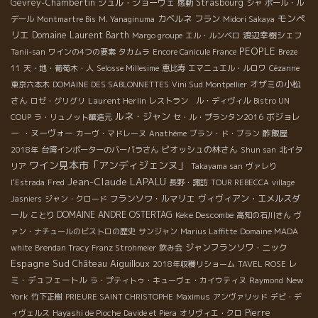
Gevrey-Chambertin
ジュル・ショーヴェ
Strasbourg
感動
シャ
ポール・ル
モンペ
カベルネ フラン
デール
Montmartre Bis
M. Yanaginuma
Midori Sakaya
リエ
Domaine Laurent Barth
渡辺幸樹シェフ
Margo groupe
エル・ルンベロ
PEOPLE
Tanii-san
ワインの4つの要素
タカムラ
Encore Canicule France
Breze
11
天・地・葡萄木・人
Selosse Millesime
恵比寿
エマニュエル・ルロワ
Cézanne
オザミの小松
東京六本木
DOMAINE DES SABLONNETTES
Vini Sud Montpellier
さん
Laurent Herlin
ロゼ・グリグリ
レストラン ル・ディヴィル
Bistro UN
ルネ・ジャン
ボジョレ
COUP
ラ・リュノット醸造元
セ・ル・プランタン2016
ー ・ヌーヴォー
酢飯屋
カーヴ・マドレーヌ
Anathème
ブラン・ド・ブラン
ピオッシュの林さん
2018年
台湾インポーターのバーバラさん
Shun san
北イタ
ワイン見本市「アンディジェンヌ」
リア
Takayama san
ヴァレり
Jean-Claude LAPALU
l'Estrada
Fred
長野・諏訪
TOUR REBECCA
village
フランソワ・ルマリエ
ヴィヴィアン・エメルスダ
Jasniers
ジャン・クロード
ール
DOMAINE ANDRE OSTERTAG
Keke Descombe
ことり
高知の石川さん
ヴ
ァン・ナチュールのビストロの歴史
サンジャン
Marius Laffitte
Domaine MADA
ジャンフランソワ・ニック
white
Brendan Tracy
Franz Strohmeier
飲み会
Espagne Sud
Château Aiguilloux
レ
2018年収穫リショーム
TAVEL ROSE
ミ・デュフェートル
New
ラ・プティトゥ・キューヴェ・カイウティヌ
Raymond
York
竹下正樹
PRIEURE SAINT CHRISTOPHE
Maximus
アンヴァリッド
デビ・デ
Pierre
ィヴェルス
Hayashi de Pioche
Davide et Piera
オリヴィエ・クロ