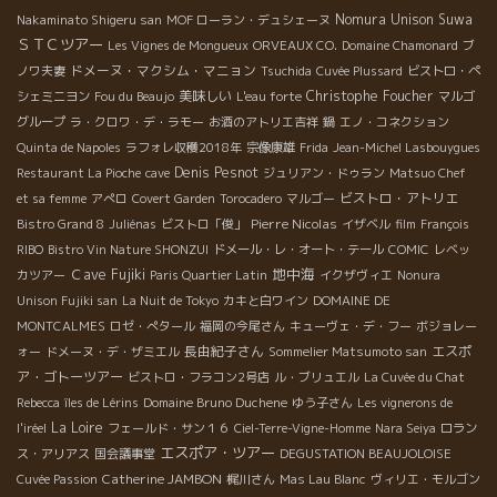
Nomura Unison Suwa
Nakaminato Shigeru san
MOF ローラン・デュシェーヌ
ＳＴＣツアー
Les Vignes de Mongueux
ORVEAUX CO.
Domaine Chamonard
ブ
ドメーヌ・マクシム・マニョン
ノワ夫妻
Tsuchida
Cuvée Plussard
ビストロ・ペ
美味しい
Christophe Foucher
シェミニヨン
Fou du Beaujo
L'eau forte
マルゴ
グループ
ラ・クロワ・デ・ラモー
お酒のアトリエ吉祥
鍋
エノ・コネクション
Quinta de Napoles
ラフォレ収穫2018年
宗像康雄
Frida
Jean-Michel Lasbouygues
Denis Pesnot
Restaurant La Pioche
cave
ジュリアン・ドゥラン
Matsuo Chef
ビストロ・アトリエ
et sa femme
アぺロ
Covert Garden
Torocadero
マルゴー
Pierre Nicolas
Bistro Grand 8
Juliénas
ビストロ「俊」
イザベル
film
François
RIBO
Bistro Vin Nature SHONZUI
ドメール・レ・オート・テール
COMIC
レベッ
地中海
Ｃave Fujiki
カツアー
Paris Quartier Latin
イクザヴィエ
Nonura
Unison Fujiki san
La Nuit de Tokyo
カキと白ワイン
DOMAINE DE
MONTCALMES
ロゼ・ぺタール
福岡の今尾さん
キューヴェ・デ・フー
ボジョレー
長由紀子さん
エスポ
ォー
ドメーヌ・デ・ザミエル
Sommelier Matsumoto san
ア・ゴトーツアー
ビストロ・フラコン2号店
ル・ブリュエル
La Cuvée du Chat
Rebecca
îles de Lérins
Domaine Bruno Duchene
ゆう子さん
Les vignerons de
La Loire
l'iréel
フェールド・サン１６
Ciel-Terre-Vigne-Homme
Nara Seiya
ロラン
エスポア・ツアー
ス・アリアス
国会議事堂
DEGUSTATION BEAUJOLOISE
Catherine JAMBON
Cuvée Passion
梶川さん
Mas Lau Blanc
ヴィリエ・モルゴン