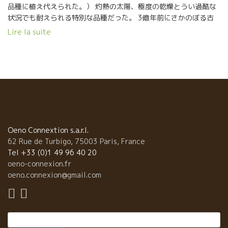
品種に植え代えられた。） 灼熱の太陽、極度の乾燥とうい過酷な
状況でも耐えられる特別な品種だった。 3億年前にさかのぼる古
い石灰岩盤土壌からくる潮っぽさ、ミネラル感が特徴。 好き嫌い
Lire la suite
はあると思いますが、エモーションとプラス・アルファを感じら
れる特別なワインです。 温暖化が進む今、多く醸造家が注目して
いる品種である。 昔から、その場所で永きに渡って栽培されてい
た品種には、昔の人の知恵と経験からの確かな 理由があったの
だ。 ポールはもう18年に前に今日の温暖化を予測していたのであ
る。 2000年にAramonアラモン品種を植えたのである。 世に類の
ない人、絶滅しかけている品種、野生的な栽培、風、温度変化に
慣れた造りを醸造中からやっている。 すべての点で特別なワイン
です。 ポールは、本当は白ワインのスペシャリスト！ 白ワイ
Oeno Connextion s.a.r.l.
ンも美味しいよ！！ 一度、試してみてください。 Aramon Gris
62 Rue de Turbigo, 75003 Paris, France
en voie de disparition: Rosé Grigri Il y a 100 ans,Aramon
Tel +33 (0)1 49 96 40 20
Gris avait été un cépage principal au Languedoc. Les années
oeno-connexion.fr
70, il avait presque disparu. Ce cépage résiste bien contre
oeno.connexion@gmail.com
la situation sévère comme une chaleur brûlante et une
sècheresse extrême. Le sol calcaire antique remnte à trois
cents millions et il est caractérisé par la profondeur du
Rechercher :
goût salé et du minéral. Bien sûr, à chacun son goût. Et c’est