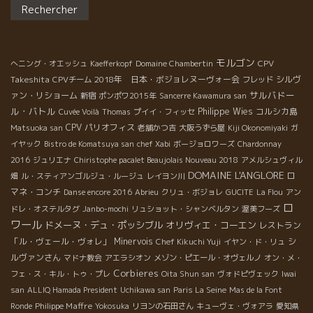
un vin particulier qui nous donne une émotion remarquable.
Aujourd’hui le réchauffement climatique s’accentue et
beaucoup de viticulteurs pensent […]
モルゴン
CPV
へニング・オエッシュ
Kaefferkopf
Domaine Chambertin
Takeshita
2018年 日本・ボジョレヌーヴォー会
シルヴ
CPVチーム
フレッド
サルバドー
ァン・リショーム
新宿
ポンポワ2015年
Sancerre Kawamura san
ル・バトル
Philippe Wies
コルシカ島
Cuvée Voilà
Thomas
プイイ・フィッセ
CPV パリオフィス
Matsuoka san
老舗かつ吉
大阪うずら屋
Kiji Okonomiyaki
ガ
イヤック
Bistro de Komatsuya san
chef Xabi
ボージョロワーズ
Chardonnay
2016
ジュリエナ
Chiristophe pacalet Beaujolais Nouveau 2018
アメルシュヴィル
DOMAINE L'ANGLORE
ロ
畑
ル・スティアンゴルジュ・ルージュ
レイヨン川
マネ・コンチ
Danse encore 2016
Abrieu
クリュ・ボジョレ
GUCITE
La Flou
アン
ロ
ドレ・オステルタグ
Janbo-mochi
リュショット・シャンベルタン
渥美フーズ
ワール
ドメーヌ・デュ・ポッシブル
オリヴィエ・コーエン
レストラン
「ル・ヴェール・ヴォレ」
Minervois
シ
Chef Kikuchi Yuji
イヤン・ド・リュ
ルヴァンさん
マドナ教会
アエラシオン
メゾン・ピエール・オヴェルノ
オン・メ・
Corbieres
フェ・ス・キル・トゥ・プレ
Oita Shun san
ヴォドピヴェック
Iwai
san
ALLIQ Hamada President
Uchikawa san
Paris La Seine
Mas de la Font
Philippe Maffre
Ronde
Yokosuka
リヨンの石田さん
キューヴェ・ヴォアラ
愛知県