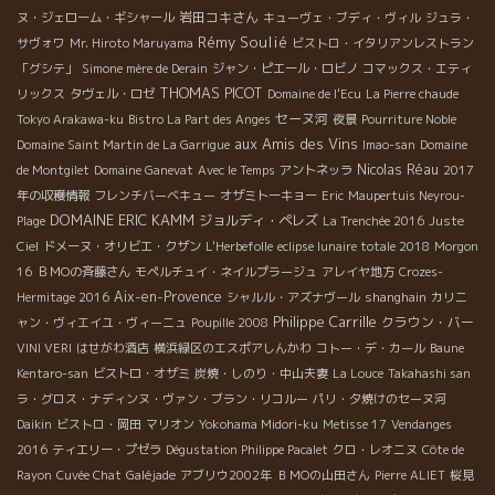
岩田コキさん
ヌ・ジェローム・ギシャール
キューヴェ・ブディ・ヴィル
ジュラ・
Rémy Soulié
サヴォワ
Mr. Hiroto Maruyama
ビストロ・イタリアンレストラン
「グシテ」
Simone mère de Derain
ジャン・ピエール・ロビノ
コマックス・エティ
THOMAS PICOT
リックス
タヴェル・ロゼ
Domaine de l'Ecu
La Pierre chaude
セーヌ河
Tokyo Arakawa-ku
Bistro La Part des Anges
夜景
Pourriture Noble
aux Amis des Vins
Domaine Saint Martin de La Garrigue
Imao-san
Domaine
Nicolas Réau
de Montgilet
Domaine Ganevat
Avec le Temps
アントネッラ
2017
年の収穫情報
フレンチバーベキュー
オザミトーキョー
Eric
Maupertuis Neyrou-
DOMAINE ERIC KAMM
ジョルディ・ペレズ
Plage
La Trenchée 2016
Juste
Ciel
ドメーヌ・オリビエ・クザン
L'Herbefolle
eclipse lunaire totale 2018
Morgon
16
ＢＭОの斉藤さん
モペルチュイ・ネイルプラージュ
アレイヤ地方
Crozes-
Aix-en-Provence
Hermitage 2016
シャルル・アズナヴール
shanghain
カリニ
Philippe Carrille
クラウン・バー
ャン・ヴィエイユ・ヴィーニュ
Poupille 2008
VINI VERI
はせがわ酒店
横浜緑区のエスポアしんかわ
コトー・デ・カール
Baune
Kentaro-san
ビストロ・オザミ
炭焼・しのり・中山夫妻
La Louce
Takahashi san
ラ・グロス・ナディンヌ・ヴァン・ブラン・リコルー
パリ・夕焼けのセーヌ河
Daikin
ビストロ・岡田
マリオン
Yokohama Midori-ku
Metisse 17
Vendanges
2016
ティエリー・プゼラ
Dégustation Philippe Pacalet
クロ・レオニヌ
Côte de
Rayon
Cuvée Chat
Galéjade
アブリウ2002年
ＢＭОの山田さん
Pierre ALIET
桜見