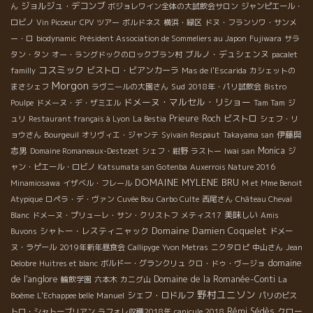
ジョルジュ・デコンブ
ん
ボジョレワイン全体の大試飲会サロン
ジャンピエール・
ロビノ
Vin Picoeur
CPV ツアー
ボルドネス
横浜・緑区
ドヌ・フランソワ・サンメ
ー・ロ
biodynamic
Président Association de Sommeliers au Japon
Fujiwara
サラ
ブルノ・デュシェンヌ
タン・タン
オー・ラングドックのロックブラン村
pacalet
コスミック
ビストロ・ビアンカーラ
familly
Mas de l'Escarida
カシェットの
Morgon
Sud
まさシェフ
ラヴニールの大園さん
2018年・パリ試飲会
Bistro
ドメーヌ・マルセル・リショー
Poulpe
ドメーヌ・デ・ザミエル
Tam Tam
ジ
Prieure Roch
ビストロ
ュリ
Restaurant français à Lyon
La Bestia
シェフ・リ
伊藤與
ョウさん
Bourgeuil
オリヴィエ・ジャンテ
Syivain Respaut
Takayama san
志男
Monica
Domaine Romaneaux-Destezet
シェフ・紺野
ラストー
Iwai san
ジ
ャン・ピエール・ロビノ
Katsumata san Gotenba
Auxerrois Nature 2016
DOMAINE MYLENE BRU
Minamiosawa
イザベル・フレール
M et Mme Benoit
Atypique
ロペラ・デ・ヴァン
Cuvée Bou
Carbo Culte
西尾さん
Château Cheval
美味しい
Blanc
ドメーヌ・プリューレ・サン・クリストフ
メティス17
Amis
Domaine Damien Coquelet
シャトー・レスティニャック
Buvons
ドメー
ヌ・ラゲール
2019年新年昼食会
Callipyge
Yvon Metras
ニクタロピ
中山さん
Jean
domaine
Delobre
Huitres et blanc
ボルドー・グランクリュ
クロ・ドゥ・ヴージョ
de l'anglore
Domaine de la Romanée-Conti
輪飲学園
六本木
カニグ山
La
野村ユニソン
Manuel
シェフ・ロドルフ
Boème
L'Echappee belle
パリのビス
Rémi Sédès
クロー
トロ・シャトーブリアン
ラフォレ収穫2018年
canicule 2018