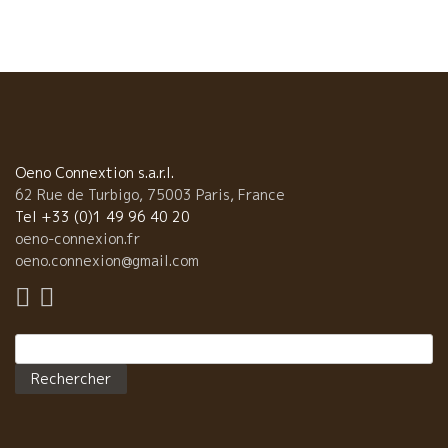
のお好み焼きは大阪仕込。戸田社長が若い時に大阪で修業して、
のれん分けで東京に進出。 今では、長だの列ができるほどの人気
店になっている。 長期出張中の私には、野菜タップリのお好み焼
きは野菜不足の解消にもピッタリでトビッキリ美味しい。一石二
鳥。 その上、こんな美味しい自然派ワインが飲める。一石三鳥！
南ローヌ・プロヴァンスのles Maùの白。石灰質土壌からのヨード
系の潮っぽさがイカ・ホタテお好み焼きにピッタリ 仲の良いレマ
ウのカップルの顔が浮かんでくる。16,17年と生産量が激小でチョ
Oeno Connextion s.a.r.l.
ット心配。何とか頑張ってほしい。 そして、ラング
62 Rue de Turbigo, 75003 Paris, France
ドックの超ウマのポンポン・ルージュを合わせた。 それはもう南
Tel +33 (0)1 49 96 40 20
の太陽で育った果実味、と焼きそばソースがピッタリ。馬で耕作
oeno-connexion.fr
の超自然派で飲みすく、価格もお手頃。 あのハニカミ屋のヴァン
oeno.connexion@gmail.com
サンの顔も浮かんでくる。彼女と上手くいっているかな？
戸田社長、また、一緒に一杯やりましょう！ ルネ・ジャ
ン親子も大喜びで、本当にハッピーでした。有難うございまし
Rechercher :
た。