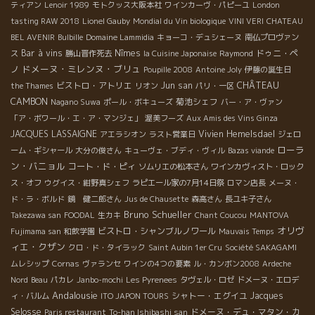
ティアン
Lenoir 1989
モトクッス大阪本社
ワインカーヴ・パピーユ
London
tasting RAW 2018
Lionel Gauby
Mondial du Vin biologique
VINI VERI
CHATEAU
BEL AVENIR
Bulbille
Domaine Lammidia
キョーコ・デュシェーヌ
南仏プロヴァン
Bar à vins
Nîmes
ドゥニ・ペ
ス
勝山晋作死去
la Cuisine Japonaise
Raymond
ドメーヌ・ミレンヌ・ブリュ
ノ
Poupille 2008
Antoine Joly
伊藤の誕生日
ビストロ・アトリエ
Jun san
CHÂTEAU
the Thames
リオン
パリ・一区
CAMBON
菊池シェフ
Nagano Suwa
ポール・ボキューズ
バー・ア・ヴァン
「ア・ボワール・エ・ア・マンジェ」
渥美フーズ
Aux Amis des Vins Ginza
JACQUES LASSAIGNE
Vivien Hemelsdael
アエラシオン
ラスト営業日
ジェロ
ローラ
ーム・ギシャール
大分の俊さん
キューヴェ・ブディ・ヴィル
Bazas viande
ン・バニョル
コート・ド・ピィ
ソムリエの松本さん
ワインカヴィスト・ロック
ス・オフ
ウグイス・紺野真シェフ
ラピエール家の7月14日祭
ロマン店長
メーヌ・
ド・ラ・ボルド
鏡 健二郎さん
Jus de Chausette
森高さん
長ユキ子さん
Bruno Schueller
Takezawa san
FOODAL
生カキ
Chant Coucou
MANTOVA
オリヴ
ビストロ・シャンブルノワール
Fujimama san
和飲学園
Mauvais Temps
ィエ・クザン
クロ・ド・タイラック
Saint Aubin 1er Cru
Société SAKAGAMI
ムレシップ
Cornas
ヴァランセ
ワインの4つの要素
ル・カンボン2008
Ardeche
Nord
Beau
パカレ
Janbo-mochi
Les Pyrenees
タヴェル・ロゼ
ドメーヌ・エロデ
Andalousie
シャトー・エグイユ
Jacques
ィ・バルム
ITO JAPON TOURS
Selosse
ドメーヌ・デュ・マタン・カ
Paris restaurant
To-han Ishibashi san