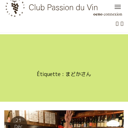
Skip
to
content
Étiquette :
まどかさん
21
Déc