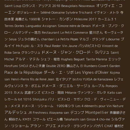
オリヴィエ・コ
2018 Beaujolais Nouveaux
Saint Loup
ロランス・アリアス
ーエン
Séléné Domaine Sylvère Trichard
ボジョレーォー
イヴォン・メトラ
寺
シャトー・カンボン
田本家
高橋さん
1998年
Millesime 2017
カーエム３１
Terres Dorées
Languedoc Assignan
Simone mère de Derain
ドメーヌ・ブノワ・ク
星川さん
ロー
ノルマンディー地方
Restaurant Le Petit Commerce
モーヴェータ
ブ
ン
Seiya
ジュラの鏡さん
charibari
La Petite Pépée
マルゴ・グランデ
Libourne
ルイイ
Mr.Fujiki
ル・スラ
Paul Reder
Vin Jaune
パリのビストロ
Vincent de
ドメーヌ・ジャン・クロード・ラパリュ
Roba Seria
グランクリュ
Saint
アルマ・マテル
Hughes Beguet
Michel
シェフ・菊池
Tanta Marena
エリック
Hirofumi SHOJI さんご夫妻
Double ZERO
勝山さん
El Rumbero
Covert Garden
ダール・エ・リボ
Place de la République
Les Vignes d'Olivier
Kojima
san
Henri-Pierre fils de René Jean
北イタリア
bistro YUIGA de Kanazawa
レフェ
ドメーヌ・ダニエル・サージュ
ルヴェソンス
ラ・ボエム
ルーブル
Pompois
Kato san
2015
カメル
武道オンズ
ビストロ・岡田
Mélanie
ヴァンサン・ガレタ
レカール lot 1016
Shinjuku
パリ・ビストロ・サガン
クロ・デ・ヴィーニュー・デ
ュ・メイヌ
ドメーヌ・リショーム 1989年シラ
Les 4 éléments pour Vin Nature
アルデッシュ
Montpellier
デコンブ
JR Freshness Akayama san
斉藤順子さ
シルヴァ
ん
桐谷さん
KM31
コサール
ピエール橋
Takahashi san
Ginza 4 cho-me
アラン・アリエ
ン・リショーム
CHAT
メドック・グランヴァン
パザパ
植村さ