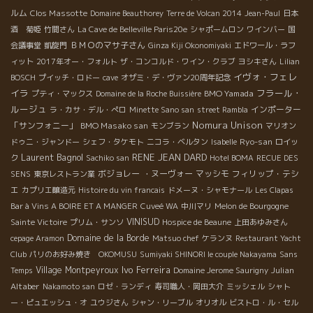
ルム
Clos Massotte
Domaine Beauthorey
Terre de Volcan 2014
Jean-Paul
日本
酒 菊姫
竹間さん
La Cave de Belleville Paris20e
シャポームロン
ワインバー
国
ＢＭＯのマサ子さん
会議事堂
凱旋門
Ginza Kiji Okonomiyaki
エドワール・ラフ
ィット
2017年オー・フォルト
ザ・コンコルド・ワイン・クラブ
ヨシキさん
Lilian
イヴォ・フェレ
BOSCH
プイッチ・ロドー
cave
オザミ・デ・ヴァン20周年記念
イラ
フラール・
BMO Yamada
プティ・マックス
Domaine de la Roche Buissière
ルージュ
インポーター
ラ・カサ・デル・ぺロ
Minette Sano san
street Rambla
Nomura Unison
「サンフォニー」
BMO Masako san
モンブラン
マリオン
Ryo-san
ドゥニ・ジャンドー
シェフ・タケモト
ニコラ・ベルタン
Isabelle
ロイッ
Laurent Bagnol
RENE JEAN DARD
ク
Sachiko san
Hotel BOMA
RECUE DES
ボジョレー ・ヌーヴォー
マッシモ
フィリップ・テシ
SENS
東京レストラン業
エ
カプリエ醸造元
Histoire du vin francais
ドメーヌ・シャモナール
Les Clapas
Bar à Vins A BOIRE ET A MANGER
Cuveé WA
中川マリ
Melon de Bourgogne
VINISUD
Sainte Victoire
プリム・サンソ
Hospice de Beaune
上田あゆみさん
Domaine de la Borde
cepage Aramon
Matsuo chef
ケランヌ
Restaurant Yacht
Club
パリのお好み焼き OKOMUSU
Sumiyaki SHINORI le couple Nakayama
Sans
Ivo Ferreira
Village Montpeyroux
Julian
Temps
Domaine Jerome Saurigny
Altaber
Nakamoto san
ロゼ・ランディ
寿司職人・岡田大介
ミッシェル
シャト
ー・ピュエッシュ・オ
ユウジさん
シャン・リーブル
オリオル
ビストロ・ル・セル