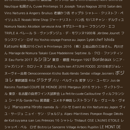
Nautique
松岡さん
Cuvee Printemps
St Joseph
Tokyo Nagoya
2018 Salon des
Vins Natures à Angers
Brulius
老舗かつ吉
オップラ
シャトー・クリストフ・ペ
イリュルス
Nozaki Wine Shop
ジャーナリスト・ハン氏
セバスチャン・デルヴィユ
Nomura Naoko
Akoibon
serveuse Ana
オザミトーキョー
フランソワ・エコ
Jérôme Jouret
TRIPLE A
ベレール
ラ・ヴァンダンジュ・デ・モワンヌ1988年
フ
Lyon chef Ishida
ランスワイン・ロゼ
Ito Yoshio voyage France au Japon
Katsumi
桜島2016
C'est le Printemps 2016
（株）土佐山田の三谷さん、内川さ
ん
Mariage de Nomura Takaki
Cave Madeleinne
Septime
ル・クロ・ファンティン
ルシヨン
Bordeaux
東京・銀座
ヌ
Eau Forte 2017
Morgon 1997
シニア・
ジャズバンド・カロリーヌ
三谷さん
Aichi ken ATSUMI FOODS
2018年ボジョレ・
ボジ
ヌーヴォー出荷
Oenoconnexion Kisho
Budo Kendo
Sendai
village Jasniers
ョレ
グラナダ
東欧諸国
Rita
パリ・ベルヴィル
哲学
リン・ユーセン
Jus de
Raisins
Football COUPE DE MONDE 2018
Margaux 2016
サント・ヴィクトワー
ル
東京・名古屋の自然ワイン大試飲会
La Petite cuvée Cailloutine
ヴィルフランシ
シードル
レストラン「ル・ヴェール・ヴォ
ュ
Garde Fou
居酒屋・ユメキチ神田
レ」
Maruyama Hiroto
namida
ル・バトセ
Event du Vin Nature au Japon
ヴィ
Pompon Rouge
Décès
ユ・サージュ
ニュイ・サン・ジョルジュ
Alpes-Maritimes
de Katsuyama san
Les Prémices 16
シャトレ
Thibaut
OSE
L'AUNIS ETOILE
レ
LE MONT DE
シャッペ・ベル ロゼ
Bistro Le Sancerre
Village Arbois Pupillin