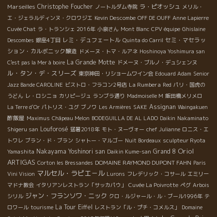
Marseilles
Christophe Foucher
ラ・ピオッシュ
ノートルダム寺院
メリル・
エ・ジェラルディンヌ・クロワジエ
Kevin Descombe
OFF DE OUFF
Anne Lapierre
Cuvée Chat
ラ・トランシェ 2016年
小泉さん
Mont Blanc
CPV équipe
Ghislaine
レミ・デュフェートル
セミ・マセラッ
Descombes
銀座4丁目
Quinta do Carril
ション・カルボニック醸造
ドメーヌ・トマ・ルアネ
Hoshinoya Yoshimura san
La Grande Motte
C'est pas la Mer à boire
ドメーヌ・ブルノ・デュシェンヌ
ル・タン・デ・スリーズ
東京神田・リショームワイン会
Edouard Adam
Senior
La Rumbera
Jazz Bande CAROLINE
ビストロ・フラコン2号店
Red
パリ・国虎の
うどん
レ・ロシニョ
カリピージュ
ランブラ通り
Madmoiselle M
飯田橋メリメロ
Assignan
La Terre d'Or
パトリス・ユグ
ブノワ
Les Armières
SAKE
Waingakuen
酢飯屋
Maximus
Châpeau Melon
BODEGUILLA DE AL LADO
Daikin
Nakaminato
Louforosé
Shigeru san
猛暑2018年
モト・ヌーヴォー
chef Julianne
ロニス・エ
トワレ
ブラン・ド・ブラン
シャトー・マルゴー
Nuit Bordeaux
sculpteur Ryota
Oriol
Nakayama Yoshinori san
Grand 8
Yamashita
Daikin Kume-san
ARTIGAS
DOMAINE RAYMOND DUPONT FAHN
Corton les Bressandes
Paris
マルセル・ラピエ－ル
Vini Vision
Lurons
フレデリック・コサール
エミリー
マドナ教会
イタリアンレストラン「サッカパウ」
Cuvée La Poivrotte
ペグ
Arbois
ジャン・フランソワ・ニック
シリル
クロ・ルジャール・ル・ブール1996年
テ
La Tour Eiffel
ロワール
tourisme
レストラン「ル・プチ・コメルス」
Domaine