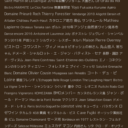
Le Grau du Roi
Saint Martin de La Garrigue
2018年収穫リショーム
大園さん
Yoyo
Bistro MARMITE
Le Clos Fantine
無農薬野菜
Fukuoka Kurume
Apéro
Domaine Prieuré Roch
Thierry Forestier
Vendange 2018 Aligoté Derain et
Mathieu
カタロニア地方
南仏
サンタムール
Altaber
Château Puech-Haut
Lapierre
2018年アンジェ自然派ワイン見本市
Orveaux Tanaka san
ポルト
Danse encore 2016
Antoine et Laurence Joly
ボナストレ
ジュヴレイ・シャンベル
Maison Pierre Overnoy
タン2015年
戸田シェフ
シルヴァン・レスポー
ネルハ
ビストロ・コワンスト・ヴィノ
丸山宏人
ピオッシュの林さん
岩ち
M de B
ゃん
ドメーヌ・シャルロット・エ・ジャン・バティスト・セナ
長野・諏訪
ア
ド・ヴィヌム
Jean-Piere Cointreau
Saint-Etienne-des-Oullières
エノ・コネクシ
ティエリー・フォレスチエ
ョンのキショウ
プイイ・フィッセ
Solutré
Grenache
Domaine Olivier Cousin
コート・デュ・ピ
Blanc
Miyagawa san
Penedès
Loire
銀座フレンチ
L'Echappée Belle Rouge
London The Laughing Heart
Bistro
La Vigne
シャトー・シャンション
うぐいす
豊中
クロ・レオニヌ
Puitchi Rodo
Ozil
BMOメンバー
ジャン・ポ
Frangins Vignerons
KOMEZAWA
カンヌのレランス島
ール・ドーマン
Mas de la Font Ronde
マクシマス
Jean Sébastion Gioan
ドメー
coinstot vino
ロ
ヌ・ド・レキュ
Paris bistro Goguette
キューヴェ・バラガンヌ
ゼワイン
Ｃave Fujiki
タカムラ
KGB
貴腐
モンマルトル・ビス
オーリック濱田社
セーヌ河
長
ビム
Domaine Chamonard
Bordeaux en 1977
レストラン・フェルナ
ミュスカデ
マコン
ンデーズ
Selosse Millesime
内田さん
リタ
クロ・デ・オリヴィ