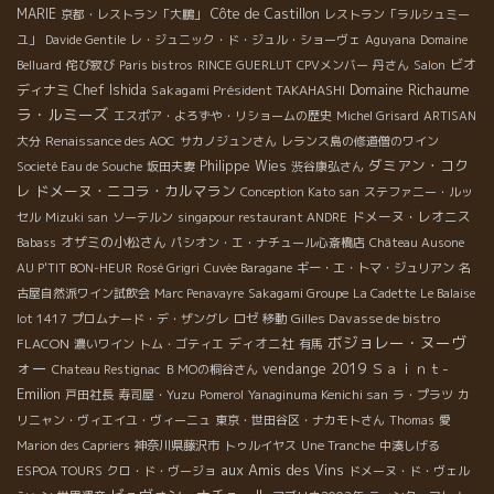
MARIE
Côte de Castillon
京都・レストラン「大鵬」
レストラン「ラルシュミー
ユ」
Davide Gentile
レ・ジュニック・ド・ジュル・ショーヴェ
Aguyana
Domaine
ビオ
Belluard
侘び寂び
Paris bistros
RINCE GUERLUT
CPVメンバー
丹さん
Salon
Domaine Richaume
ディナミ
Chef Ishida
Sakagami Président TAKAHASHI
ラ・ルミーズ
エスポア・よろずや・リショームの歴史
Michel Grisard
ARTISAN
大分
Renaissance des AOC
サカノジュンさん
レランス島の修道僧のワイン
ダミアン・コク
Philippe Wies
Societé Eau de Souche
坂田夫妻
渋谷康弘さん
レ
ドメーヌ・ニコラ・カルマラン
Conception Kato san
ステファニー・ルッ
ドメーヌ・レオニス
セル
Mizuki san
ソーテルン
singapour restaurant ANDRE
オザミの小松さん
Babass
パシオン・エ・ナチュール心斎橋店
Château Ausone
AU P'TIT BON-HEUR
Rosé Grigri
Cuvée Baragane
ギー・エ・トマ・ジュリアン
名
古屋自然派ワイン試飲会
Marc Penavayre
Sakagami Groupe
La Cadette
Le Balaise
Gilles Davasse de bistro
lot 1417
プロムナード・デ・ザングレ
ロゼ
移動
ボジョレー・ヌーヴ
FLACON
ディオニ社
濃いワイン
トム・ゴティエ
有馬
ォー
vendange 2019
Ｓａｉｎｔ-
Chateau Restignac
ＢＭОの桐谷さん
Emilion
戸田社長
寿司屋・Yuzu
Pomerol
Yanaginuma Kenichi san
ラ・プラツ
カ
リニャン・ヴィエイユ・ヴィーニュ
東京・世田谷区・ナカモトさん
Thomas
愛
Marion des Capriers
神奈川県藤沢市
トゥルイヤス
Une Tranche
中湊しげる
aux Amis des Vins
ESPOA TOURS
クロ・ド・ヴージョ
ドメーヌ・ド・ヴェル