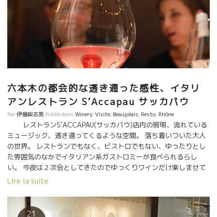
酸素が薄くなっている。時々外で酸素吸入しないと還元しそう。
外では若い世代が巡り逢った。 今の日本には新しい発想で、自然
派ワインを極めた料理にドンピシャリと合わせて１０倍美味しく
してくれる若手ソムリエさんが育っている。 日本にも次世代ソム
リエがやって来た。 そんな若手の発想を育てる酵母菌が葡呑には
一杯詰まっている。 自然派ワインの深い底力を彼らが違う次元で
表現してくれるだろ。 日本はやっぱりニッポンだ。
六本木の都会的な透き通った感性、イタリ
アンレストラン S’Accapau サッカパウ
Par
伊藤與志男
Publié dans
Winery
,
Visite
,
Beaujolais
,
Resto
,
Rhône
レストランS’ACCAPAU(サッカパウ)店内の照明、流れている
ミュージック、透き通ってくるような空間。 落ち着いついた大人
の世界。 レストランでもなく、ビストロでもない、ゆったりとし
た雰囲気のなかでイタリアン系ガストロミーが食べられるらし
い。 今夜は２次会としてきたのでゆっくりワインだけ楽しませて
いただいた。 夜遅くきてもきっちりと食べられるとのこと。 我々
Lire la suite
のように夜遅く自由時間になる人間には有難い存在の店。 ワイン
のセレクションが素晴らしい。 最新の情報に細かくアンテナを張
っていないと入らないワインが幾つかあった。 ソムリエさんの探
21