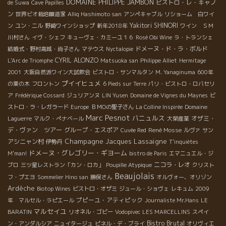
DOMAINE PHILIPPE JAMBON
ビストロ・レ・キャノ
de Suwa
Cave Papilles
ン
世界ビオ栽培醸造家
Alliq Hashimoto san
アンペキャブル
リショーム 白ワイ
Yakitori SHINORI
ン
ユン・ニル
野崎ワインショップ
新年2018年
ワイン ＳＭ
川村さん
イヴ・シェフ
キューヴェ・カミーユ１６
Rosé Obi Wine
ラ・トランシェ
ドメーヌ・ド・ラ・ボルド
結婚式・野村高城・尚子さん
マテウス
Nyctalopie
CYRIL ALONZO
L'Arc de Triomphe
Matsuoka san
Philippe Alliet
Hermitage
2001
大阪自然派ワイン大試飲会
ビストロ・サンマルタン
M. Yanaginuma
600年
プイイヒュメ
の栗の木
フロントン
6 Pieds sur Terre
パリ・ビストロ・ロバセリ
ア
Frédérique Cossard
ジュリアンヌ
LIN Yusen
Domaine de Vignes du Maynes
ビ
ストロ・ラ・レガラード
Europe
ＢＭОの聖子さん
La Colline Inspirée
Domaine
Marc Pesnot
バニュルス
オザミ・
Laguerre
マルク・ぺナベール
大榮産業
デ・ヴァン ツアー
グループ・エスポア
René Mosse
Cuvée Red
ルヴァ
サン
Champagne Jacques Lassaigne
アシニャン村
伊勢丹
T'inquiètes
ドメーヌ・グレゴリー・ギヨーム
M'man!
bistro de Paris
エマニュエル・ジ
ニコラ・レオ
ブロ
三ツ星レストラン「カン・ロカ」
Poupille Atypique
クリスト
Beaujolais
フ・プエヨ
Sommelier Hino san
勝俣さん
オルヴォー、オリゾン
Ardèche
Biotop Wines
ビストロ・オザミ
ジュール・ショヴェ
レキュム
2009
プピーユ・アティピック
年 マルセル・ラピエール
Journaliste Mr.Hans
LE
マルセイユ
BARATIN
リオネル・ゴビー
Vodopivec
LES MARCELLINS
スペイ
Bistro Brutal
ン・アンダルシア
ニュイタージュ
ピネル・デ・ブライ
オリヴィエ