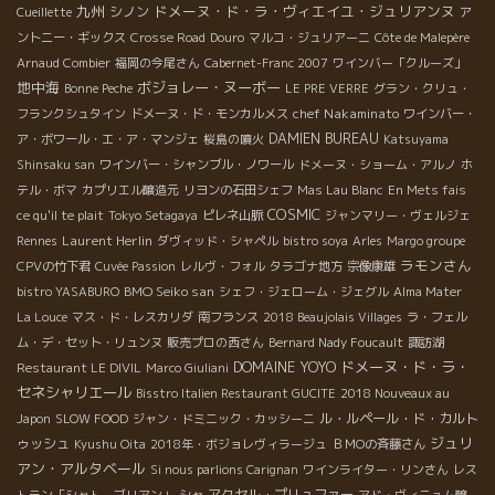
九州
ドメーヌ・ド・ラ・ヴィエイユ・ジュリアンヌ
シノン
Cueillette
ア
ントニー・ギックス
Crosse Road
Douro
マルコ・ジュリアーニ
Côte de Malepère
Arnaud Combier
福岡の今尾さん
Cabernet-Franc 2007
ワインバー「クルーズ」
地中海
ボジョレー・ヌーボー
Bonne Peche
LE PRE VERRE
グラン・クリュ・
chef Nakaminato
フランクシュタイン
ドメーヌ・ド・モンカルメス
ワインバー・
DAMIEN BUREAU
ア・ボワール・エ・ア・マンジェ
桜島の噴火
Katsuyama
Shinsaku san
ワインバー・シャンブル・ノワール
ドメーヌ・ショーム・アルノ
ホ
テル・ボマ
カプリエル醸造元
リヨンの石田シェフ
Mas Lau Blanc
En Mets fais
COSMIC
ce qu'il te plait
Tokyo Setagaya
ピレネ山脈
ジャンマリー・ヴェルジェ
Laurent Herlin
Rennes
ダヴィッド・シャペル
bistro soya
Arles
Margo groupe
ラモンさん
CPVの竹下君
Cuvée Passion
レルヴ・フォル
タラゴナ地方
宗像康雄
BMO Seiko san
bistro YASABURO
シェフ・ジェローム・ジェグル
Alma Mater
La Louce
マス・ド・レスカリダ
南フランス
2018 Beaujolais Villages
ラ・フェル
ム・デ・セット・リュンヌ
販売プロの西さん
Bernard Nady Foucault
諏訪湖
DOMAINE YOYO
ドメーヌ・ド・ラ・
Restaurant LE DIVIL
Marco Giuliani
セネシャリエール
Bisstro Italien Restaurant GUCITE
2018 Nouveaux au
ル・ルペール・ド・カルト
Japon
SLOW FOOD
ジャン・ドミニック・カッシーニ
ジュリ
ゥッシュ
Kyushu Oita
2018年・ボジョレヴィラージュ
ＢＭОの斉藤さん
アン・アルタベール
Si nous parlions Carignan
ワインライター・リンさん
レス
アクセル・プリュファー