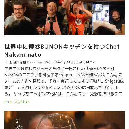
世界中に葡呑BUNONキッチンを持つChef
Nakaminato
Par
伊藤與志男
Publié dans
Visite
,
Winery
,
Chef
,
Resto
,
Rhône
世界中に移動しながらその先々で一日だけの「葡呑(ぶのん)」
BUNONのエスプリを料理するShigeru NAKAMINATO. こんなス
ケールの大きな発想で、それを実行してしまう行動力。Shigeruは
凄い。 こんなロマンを描くことができるのは日本人だけでしょ
う。 やっぱりニッポン文化には、こんなフリー発想を描けるテロ
ワールがある。 三ツ星シェフが商売で世界中に店をオープンする
Lire la suite
のとは訳がちがう。 同じ日本人として嬉しい限り。 今夜は
ルネジャン親子とMADOKAとやって来た。 もう超満員！ 建物が
崩れそうな勢いだった。 凄いな、葡呑。 逢いたかった勝山さん、
21
なんと長崎の大坪さんとも逢えてしまった。 葡呑の中は熱気で
Déc