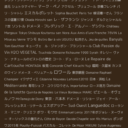
トラン「シャトーブリアン」
シャ
アド・ヴィニュム醸
マーク・ペノ
造元
シュトラマイヤー
アクセル・プリュフール
京橋フレンチ
パ
エスカルポレット
リ・シャトレ
Sophia Bauchet
Paris 1er
柳沼憲一さん
フラン
レ・ザフランシ
スの猛暑37度
Okada Hiroshi san
ジャンヌ・ダルクとシャルル
ソントル
ドメーヌ・フレデリック・エ・アルノー・ゲシクト
７世
Château
Margaux
Tokyo Shibuya Koutarou san
Nora
Aux Amis d’une Franche
76VIN
La
Banyuls
マシモ
Mise au Verre
Bistro Bar à vin UGUISU
松井さん
Jeu de quilles
Club Passion du
Tom Gauthier
キューヴェ ル・ジャンボン・ブランシャール
Vin
H2O VEGETAL
Tsuchida
Domaine Richaume 1998 Syrah
オレリー
ヴァ
Le Repaire de
ン・ナチュールのビストロの歴史
コート・デュ・ローヌ
Cartouche
MONTADA
桜見
Concorde
Chef Kikuchi Yuji
福岡・久留米
カンヌ
ロワール
のワイン
ドメーヌ・ベリュアール
東京銀座
Domaine Raphael
La
Champier
イクザヴィエ
Cézanne
Nouveau Laforest2018
日本・浜松
Méditerranée
Domaine
寿司シェフ・ユウジロウさん
Importateur
ローヌ地方
de la lunotte
ピエール・オヴェ
Quinta de Napoles
Le Vieux Bordeaux
MARC
ルノワ
東京・六本木
Mr.Tamajo de Diony
ドメーヌ・リショー
ジェイ・アール・
Languedoc
Sud-Ouest
エスポアツアー
フレッシュネス・リテール
ローラン
ボワ・モワセ
ス・マニヤ・クリエフ
Emmanuel Leroy
2017年ボジョレ・ヌーヴォ
ー
オーリックスの藤元さん
Côte de Rayon
Davide Chapelle
son fils Marius
ポンポ
ワ2015年
Pouilly-Fuissé
パスカル・コレット
De Moor
MIKUNI
Sylvie Augereau