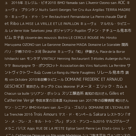
AOC
ュ 2016年
ミレジム・ビオ2018
BMO Yamada san
L'Avenir Ozono san
キ
ューヴェ・プランタン
Nuits Saint Georges 1er Cru Aux Argillas
TERRA MADRE
Dard
ラ・キューヴェ・ドゥ・シャ
Restautrant Fernandaise
La Pierre chaude
et Ribo
LA MISE
LA VRILLE ET LE PAPILLON
キューヴェ マルセル・ラピエー
ヴァン・ナチュール見本市
ル
Le Verre Vole
Taketomi jima
ボジャリアン
Pupillin
ビム
女子会
closerie des moussis
Bistro LE CERCLE ROUGE
Mr. Hiroto
Maruyama
OZONO san
La Garonne
Domaine MADA
Domaine Le Scarabée
関西
Beaune
パリ・夕焼けのセーヌ河
キューヴェ「和」
伊藤さん
Place de la Borse
Ishibashi san
モンタダ
VINITALY
Henning
Restaurant 3 étoiles Auberge du Puis
サ
ケケ
Boourgogne
ラ・ポワヴロット
Association des Vins Naturels
La Perrière
リレール見本市
ントヴィクトワール山
Cuvee Le Rang du Merle
Faugères
調
DOMAINE FREDERIC ET ARNAUD
布
vin Octobre
2018年収穫ラピエール
ドメーヌ・エリック・カム
GESCHICKT
岩井さん
ホップラ
Clos léonine
A
スリエ醸造所
Gilles et
Chacun sa bulle
リリアン・ボッシュ
高知の石川さん
Catherine Vergé
寺田本家の日本酒
Kajikawa san
2017年の収穫情報
梶川さん
サン・シニアン
BMO Kiritani san
ルージュ・ゴルジュ
DOMAINE DE L'ECHALIER
Trois Amours
Sakura
La Trenchée 2016
マス・ド・モンペール
レストラン「オ
ン・メ・フレ・ス・キル・トゥ・プレ」
ダンス・アンコール2016
マルゴグループ
メラニ
ババス
Apps
RUE DE LA PESTE
Eglise Saint Pierre
Les Etats-Unis
レ・ザ
ノ二ム
Catherine Deneuve
sa fille ainée Madeleine
シェフ鈴木洋治
ヴァンセンヌの