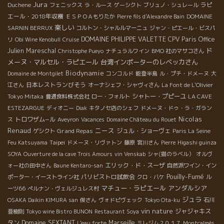
Jura
ラピ
Duchene
フェニックス
ラ・ルース
ゲーシクト
ブリュノ・シュレール
エール・2018年収穫
ＥＳＰＯＡもりたか
Pierre fils d'Alexandre Bain
DOMAINE
楽しい
SARNIN BERRUX
コルトン・シャルルマーニュ
ジャン・ピエール・ビスパ
DOMAINE PHILIPPE VALETTE
CPV Paris Office
リ
Obi Wine Kenobull
Cruise
ド
Julien Mareschal
Christophe Pueyo
ナチュラルワイン
BMO 社のマサコさん
メーヌ・マルセル・ラピエール
台湾インポーターのレベッカさん
Biodynamie
Domaine de Montgilet
コンコルド
能登半島
ル・プチ・ドメーヌ
大
日本レストランびそう
江さん
オーナシェフ・シャヴィさん
La Font de L'Olivier
シャトー・プピーユ
Tokyo Mitaka
豊通食料株式会社
ロー・フォルト
LA CAVE
ESTEZARGUE
ディオニー
Diak
キタノセ店のシェフ
ドメーヌ・ドゥ・ラ・ガラン
Nicolas
トロワザム−ル
ス
Aveyron
Vacances
Domaine Château du Rouet
Renaud
ニース
Grand Repas
ジュル・ショーヴェ
ゲシクト
Paris La Seine
Taipei
Feu Katsuyama
ドメーヌ・リヴァトン
藤原
宮川さん
Pierre
Higashi guinza
SOYA
Ouverture de la cave Trois Amours
vin Venskab
シャ(猫のラベル）
オルヴ
エリック・ド・スーザ
ォー社の田中さん
Baune Kentaro-san
自然派ワイン・イン
Pouilly-Fumé
パリビストロ試飲会
ポーター・イーストライン社
クロ・バケ
ル
マチュー・ラピエール
アンダルシア
ーツ66
ぺルナン・ヴェルジュレス村
ジュラ
OSAKA Daikin KIMURA san
俊さん
ヴォドピヴェック
Tokyo Ota-ku
石川
vin nature
ジャジャキス
亜樹則
Tokyo wine Bistro BUNON
Restaurant Soya
タン
Domaine SEXTANT
Marseille
L'eau forte
ミレジム２０１７
Montcalmès