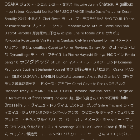
OSAKA
Château Aiguilloux
ジュスト・シエル
レミー・セデス
Histoire du vin
Importateur Kadowaki Noriko
MARUGO GRANDE
Kyoko Duchaîne
Julien Derain
Brouilly 2017
小島さん
Chef Gwen
ラ・カーブ・デステザルグ
BMO TOUR
10 ans
de remerciement
ブリュノー・シュラー
Madame Rosé
Atsumi Foods Mori san
Bistrot Parcelles
彫刻家の山下さん
eclipse lunaire totale 2018
サカガミ
Vin Raisins Gaulois
Yokosuka
Rosé Lundi
Ciel-Terre-Vigne-Homme
ドメーヌ・
ル・グロ・デュ・ロ
リリアン・ボシェ
oeuillade
Cuveé Le Rollier
Reviens Gamay
ワ
Dynamitage
ディーヴ・ブテイユ
La Pioche Hayashi Shinya
剣のワイン
Fer du
ラングドック
Sang 16
St Emilion
マス・ド・ラ・フォン・ロンド
Domaine
Paul Louis Eugène
Stéphanie Roussel
オフ
お好み焼き「パセミア」
Osaka IMAO
DOMAINE DAMIEN BUREAU
san
SILEX
Jeanne d'Arc et Roi Charles VII
CPVフ
ランス蔵元訪問ツアー
ドメーヌ・アミロー
Camel
Caviste Rocks Off
パルク
Brendan Tracy
DOMAINE RENAUD BOYER
Domaine Jean Maupertuis
Energie de
Julie
Strasbourg
la Terre et le Ciel
Indigene
山田屋の矢島さん
CPVの石川君
Brosselin
レ・ヴィニュ・ドリヴィエ
ビストロ・プルプ
Sylère Trichard
ラ・ヴ
ィエイユ・ジュリアンヌのジャンポール
アンヌ・ラピエール
ジャック・フェヴリエ
ドメーヌ・ジャッキー・プレ
アントニー・テヴネ
ブルイ
ハリーズ・バー・パリ
ス
山田恭二さ
フランス対ウルグアイ：２：１
Vendange 2018
La Cuvée du Chat
ん
ラミディア醸造元
エル・ルンベロ
ソムリエール・ケニーさん
2018ミレジム・