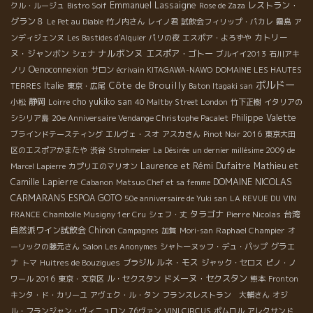
Emmanuel Lassaigne
レストラン・
クル・ルージュ
Bistro Soif
Rose de Zaza
グラン８
Le Pet au Diable
竹ノ内さん
レイノ君
試飲会フィリップ・パカレ
霧島
ア
カトリー
ンディジェンヌ
Les Bastides d'Alquier
パリの夜
エスポア・よろずや
ナルボンヌ
ヌ・ジャンボン
エスポア・ゴトー
シェナ
ブルイイ2013
石川アキ
Oenoconnexion
ノリ
サロン
écrivain KITAGAWA-NAWO
DOMAINE LES HAUTES
ボルドー
Côte de Brouilly
Italie
TERRES
東京・広尾
Baton Itagaki san
静岡
cho yukiko san
小松
Loirre
40 Maltby Street London
竹下正樹
イタリアの
Philippe Valette
シシリア島
20e Anniversaire Vendange Christophe Pacalet
ブラインドテースティング
エルヴェ・スオ
アスカさん
Pinot Noir 2016
東京大田
区のエスポアかまたや
渋谷
Strohmeier
La Désirée
un dernier millésime 2009 de
Laurence et Rémi Dufaitre
Mathieu et
Marcel Lapierre
カプリエのマリオン
DOMAINE NICOLAS
Camille Lapierre
Cabanon
Matsuo Chef et sa femme
CARMARANS
ESPOA GOTO
50e anniversaire de Yuki san
LA REVUE DU VIN
タラゴナ
Pierre Nicolas
台湾
FRANCE
Chambolle Musigny 1er Cru
シェフ・丈
自然派ワイン試飲会
Chinon
Raphael Champier
Campagnes
加賀
Mori-san
オ
グラエ
ーリックの藤元さん
Salon Les Anonymes
シャトーヌッフ・デュ・パップ
ナ
ルネ・モス
トマ
Huitres de Bouzigues
ブラジル
ジャック・セロス
ピノ・ノ
ドメーヌ・セクスタン
ワール 2016
東京・文京区
ル・セクスタン
熊本
Fronton
キンタ・ド・カリーユ
アヴェク・ル・タン
フランスレストラン 大輔さん
オジ
ル・フランジャン・ヴィニュロン
76ヴァン
VINI CIRCUS
ポムロル
アレクサンド