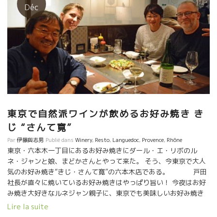
究心は半端ではないに違いない。 新しい繊細なセンスを備えた人
Déc
なんだろう。 ルネ・ジャンと娘、そしてMadokaさんとやっ
て来た。 飲んだワインは、今、ボジョレの話題の若き造り手Remi
DUFAITREレミー・デュフェートルのBoldnessボルドネス をやっ
た。このワインを選んだソムリエさんのセンスに驚いた。 ボジョ
レという妙な先入観を抱きながらのテースティングでは、絶対に
選ばないと思う。 純粋な味覚センスで選んだにちがいない。
Boldnessな、何て美味しいんだろう！ 移動の連続で疲れた体
が、このワインとこの雰囲気の中で再生していった。 次回はゆっ
くり食事をしてみたい。 こんな素晴らしいところに連れて来てく
れたMadokaさん、ありがとう。
東京で自然派ワインが飲めるお好み焼き き
じ “さんて寛”
Par
伊藤與志男
Publié dans
Winery
,
Resto
,
Languedoc
,
Provence
,
Rhône
東京・六本木一丁目にあるお好み焼きにダール・エ・リボのル
ネ・ジャンと娘、まどかさんとやって来た。 そう、今東京で大人
気のお好み焼き“きじ・さんて寛”の六本木店である。 戸田
社長が直々に焼いているお好み焼きはやっぱり旨い！ 今夜はお好
み焼き大好きなルネジャン親子に、東京でも美味しいお好み焼き
があることを知らせようとやって来た。 ルネ・ジャンは、フラン
Lire la suite
スの自宅でも時々、自分でお好み焼きを作るほど好きな人。 きじ