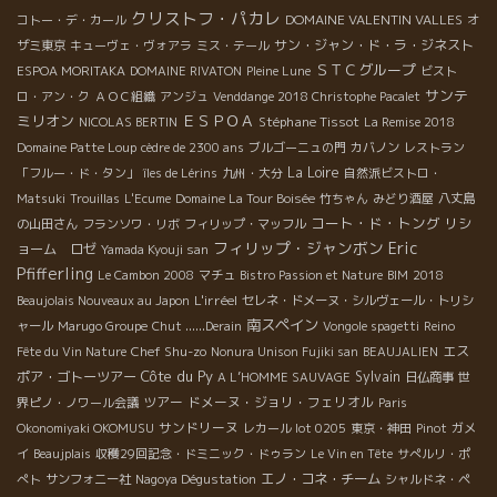
クリストフ・パカレ
DOMAINE VALENTIN VALLES
コトー・デ・カール
オ
サン・ジャン・ド・ラ・ジネスト
ザミ東京
キューヴェ・ヴォアラ
ミス・テール
ＳＴＣグループ
ESPOA MORITAKA
DOMAINE RIVATON
Pleine Lune
ビスト
サンテ
ロ・アン・ク
ＡＯＣ組織
アンジュ
Venddange 2018 Christophe Pacalet
ミリオン
ＥＳＰＯＡ
Stéphane Tissot
NICOLAS BERTIN
La Remise 2018
Domaine Patte Loup
cèdre de 2300 ans
ブルゴーニュの門
カバノン
レストラン
La Loire
「フルー・ド・タン」
îles de Lérins
九州・大分
自然派ビストロ・
Matsuki
Trouillas
L'Ecume
Domaine La Tour Boisée
竹ちゃん
みどり酒屋
八丈島
コート・ド・トング
リシ
の山田さん
フランソワ・リボ
フィリップ・マッフル
フィリップ・ジャンボン
Eric
ョーム ロゼ
Yamada Kyouji san
Pfifferling
Le Cambon 2008
マチュ
Bistro Passion et Nature
BIM
2018
L'irréel
Beaujolais Nouveaux au Japon
セレネ・ドメーヌ・シルヴェール・トリシ
南スペイン
ャール
Marugo Groupe
Chut ......Derain
Vongole spagetti
Reino
Chef Shu-zo
エス
Fête du Vin Nature
Nonura Unison Fujiki san
BEAUJALIEN
Côte du Py
ポア・ゴトーツアー
Sylvain
A L’HOMME SAUVAGE
日仏商事
世
ツアー
ドメーヌ・ジョリ・フェリオル
界ピノ・ノワール会議
Paris
サンドリーヌ
Okonomiyaki OKOMUSU
レカール lot 0205
東京・神田
Pinot
ガメ
イ
Beaujplais
収穫29回記念・ドミニック・ドゥラン
Le Vin en Tête
サぺルリ・ポ
エノ・コネ・チーム
ぺト
サンフォニー社
Nagoya Dégustation
シャルドネ・ペ