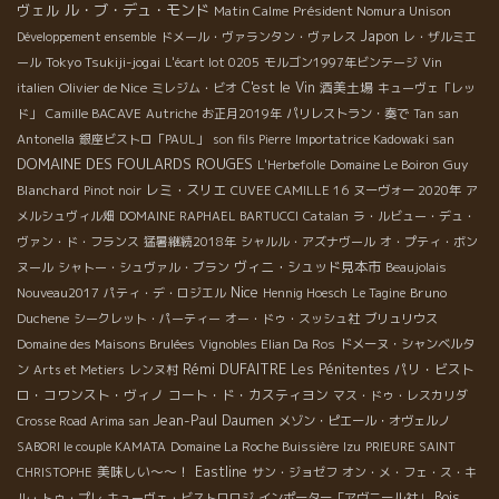
ヴェル
ル・ブ・デュ・モンド
Président Nomura Unison
Matin Calme
Japon
Développement ensemble
ドメール・ヴァランタン・ヴァレス
レ・ザルミエ
Tokyo Tsukiji-jogai
ール
L'écart lot 0205
モルゴン1997年ビンテージ
Vin
Olivier de Nice
C'est le Vin
酒美土場
italien
ミレジム・ビオ
キューヴェ「レッ
ド」
Camille BACAVE
Autriche
お正月2019年
パリレストラン・奏で
Tan san
Antonella
銀座ビストロ「PAUL」
son fils Pierre
Importatrice Kadowaki san
DOMAINE DES FOULARDS ROUGES
Guy
L'Herbefolle
Domaine Le Boiron
Blanchard
レミ・スリエ
Pinot noir
CUVEE CAMILLE 16
ヌーヴォー 2020年
ア
メルシュヴィル畑
DOMAINE RAPHAEL BARTUCCI
Catalan
ラ・ルビュー・デュ・
ヴァン・ド・フランス
猛暑継続2018年
シャルル・アズナヴール
オ・プティ・ボン
ヴィニ・シュッド見本市
ヌール
シャトー・シュヴァル・ブラン
Beaujolais
Nice
Bruno
Nouveau2017
パティ・デ・ロジエル
Hennig Hoesch
Le Tagine
Duchene
シークレット・パーティー
オー・ドゥ・スッシュ社
ブリュリウス
Domaine des Maisons Brulées
Vignobles Elian Da Ros
ドメーヌ・シャンベルタ
Rémi DUFAITRE
Les Pénitentes
パリ・ビスト
ン
Arts et Metiers
レンヌ村
ロ・コワンスト・ヴィノ
コート・ド・カスティヨン
マス・ドゥ・レスカリダ
Jean-Paul Daumen
Crosse Road Arima san
メゾン・ピエール・オヴェルノ
SABORI le couple KAMATA
Domaine La Roche Buissière
Izu
PRIEURE SAINT
美味しい～～！
Eastline
CHRISTOPHE
サン・ジョゼフ
オン・メ・フェ・ス・キ
Bois
ル・トゥ・プレ
キューヴェ・ビストロロジ
インポーター「アヴニール社」