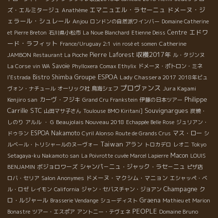
エマニュエル・ラセーニュ
ドメーヌ・ジ
ズ・エルミタージュ
Anathème
ェラール・シュレール
Anjou
ロンドンの自然派ワインバー
Domaine Catherine
エドワ
Centre
et Pierre Breton
石川県小松市
La Noue Blanchard
Etienne Deiss
ード・ラフィット
Catherine
France/Uruguay 2:1
vin rosé et somen
収穫2017年
JAMBON
Pierre Laforest
Restaurant La Pioche
ル・タジンヌ
Savoie
La Corse
vin WA
Phylloxera
Comax Ethylix
ドメーヌ・ポトロン・ミネ
Groupe ESPOA
Bistro Shimba
Lady Chassera 2017
l'Estrada
2018年ビュ
プロヴァンス
Jura Kagami
ヴォン・ナチュール
オーリック社
鳥海シェフ
Philippe
Kenjiro san
カーヴ・フジキ
Grand Cru Frankstein
伊藤の日本ツアー
Carrille
STC
Souvignargues
山田マサ子さん
Toulouse
BMO Kiritani]
炭焼・
Beaujolais Nouveau 2018
しのり
アルル
・ G
Echappée Belle Rose
ジュリアン・
ESPOA Nakamoto
マス・ロー
ドゥラン
Cyril Alonso
Route de Grands Crus
シ
Taiwan
アラン
ルベール・トリシャールのヌーヴォー
トロカデロ
レオニ
Tokyo
Macon
Setagaya-ku Nakamoto san
La Poivrotte
cuvée Marcel Lapierre
LOUIS
ボジョロワーズ
シャンパ－ニュ・ジャック・ラセ－ニュ
BENJAMIN
ピザ店
ドメーヌ・マクシム・マニョン
ロバ・セリア
Salon Anonymes
エシャッペ・ベ
Champagne
ク
ル・ロゼ
レイモン
California
ジャン・セバスチャン・ジョアン
ロ・ルジャール
Graena
Brasserie Vendange
シューディスト
Mathieu et Marion
PEOPLE
Bonastre
ツアー・エスポア
アントニー・テヴェネ
Domaine Bruno