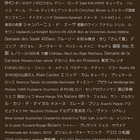
BMO
ボーヌのケンタロウさん
マリー・ローズ
Saké KIKUHIME
キューヴェ・ソレ
イユ・テール・クール
マッシモとアントネッラ
Christian Binner
レストラーダ地域
サンフォニー・テイスティング
Domaine Ganevat
ドメーヌ・シャルロット・バテ
シャンパーニュ・ド・スーザ
東京の夜景
感動のワイン
アナテム
シリル・ル・
モワン
Iidabashi Le Ginglet
Bistro UN JOUR
Bois de Vincennes
Anne-Hélène
Domaine des Soulié 400ans
フルーリー
お好み焼き・きじ「さんて寛」
デ
大
銀座
コンブ・ボジョレ・ヌーヴォー
ラ・ペリエール
ドゥニ・タルデュ
浜松
阪
Domaine de la
ルノワール1989年
大鵬
Château-Neuf-du-Pape
Matheus
Garance
Aix-en-Provence
東京フレンチ
Minami chan
white
マタハリ
Roots 66
ESPOAいせい
レ・ジャン・ド・メティエ
ベルナール・ナディー・フコー
エリック・カム
Alain Castex
ＢＭО社の山田さん
キューヴェ・プリュサール
ロリエ
Nomura Takaki
Assemblée Nationale
ティエリー・プゼラ
La Vendange des
ＢＭО社
渡辺幸樹
Moines 1988
Fujiwara Shuntaro
ロバ・セリアのヴァンサン
シェフ
Vin Nature BIM
岡田シェフ
Brave Margo
ラ・フェルム・サン・マルタン
ル・カゾ・デ・マイヨル
ドメーヌ・ミレーヌ・ブリュ
Avanti Popolo
アミ・
アルザス見本市「レ・ヴァン・リベレ」
ビュヴォン
Mr. Yasuhiro Shibuya
Yuki san
Wine School
Ruchottes Chamertin Grand Cru
シルベール・トリシャー
Beziers
ル
9 caves
Foulard Rouge
シャトー・プレザンス
ジュラ・サヴォワ
小松屋
ヤニック・アミロ
Promenade des Anglais
2018 ボジョレヌーヴォー
飯田橋 メリメロ
2018 millésime Lapierre
Bar à vins Chambre Noire
Bistro La