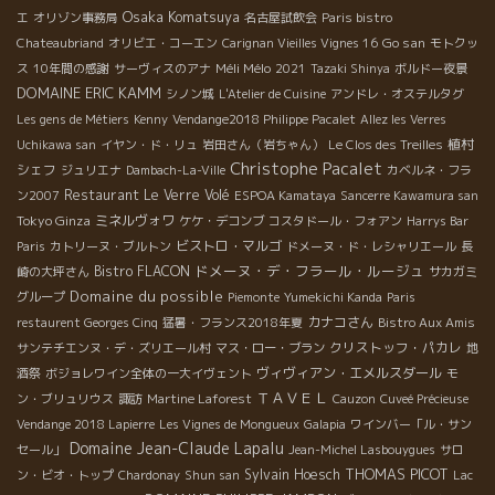
Osaka Komatsuya
エ
オリゾン事務局
名古屋試飲会
Paris bistro
Go san
Chateaubriand
オリビエ・コーエン
Carignan Vieilles Vignes 16
モトクッ
Méli Mélo
ス
10年間の感謝
サーヴィスのアナ
2021
Tazaki Shinya
ボルドー夜景
DOMAINE ERIC KAMM
シノン城
L'Atelier de Cuisine
アンドレ・オステルタグ
Les gens de Métiers
Kenny
Vendange2018 Philippe Pacalet
Allez les Verres
植村
Uchikawa san
イヤン・ド・リュ
岩田さん（岩ちゃん）
Le Clos des Treilles
Christophe Pacalet
シェフ
ジュリエナ
Dambach-La-Ville
カベルネ・フラ
Restaurant Le Verre Volé
ン2007
ESPOA Kamataya
Sancerre Kawamura san
Tokyo Ginza
ミネルヴォワ
ケケ・デコンブ
コスタドール・フォアン
Harrys Bar
ビストロ・マルゴ
Paris
カトリーヌ・ブルトン
ドメーヌ・ド・レシャリエール
長
ドメーヌ・デ・フラール・ルージュ
Bistro FLACON
崎の大坪さん
サカガミ
Domaine du possible
グループ
Piemonte
Yumekichi Kanda
Paris
カナコさん
restaurent Georges Cinq
猛暑・フランス2018年夏
Bistro Aux Amis
クリストッフ・パカレ
サンテチエンヌ・デ・ズリエール村
マス・ロー・ブラン
地
ヴィヴィアン・エメルスダール
酒祭
ボジョレワイン全体の一大イヴェント
モ
ＴＡＶＥＬ
ン・ブリュリウス
諏訪
Martine Laforest
Cauzon
Cuveé Précieuse
Vendange 2018 Lapierre
Les Vignes de Mongueux
Galapia
ワインバー「ル・サン
Domaine Jean-Claude Lapalu
セール」
Jean-Michel Lasbouygues
サロ
THOMAS PICOT
Sylvain Hoesch
ン・ビオ・トップ
Chardonay
Shun san
Lac