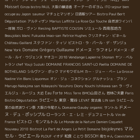
Moisset
オーナーのギヨム
Ginza bistro PAUL
大阪の醸造者
ITO sejour bien
Bistro Paul Bert
occupe au Japon
saumur
マチュとマリオン
日酒販ツアー
Dégustation
アルティザン
Marius Laffitte
La Rose Qui Touche
自然派ワインバ
BAPTISTE COUSIN
西南部地方
ー祥瑞
ガロ・ヴァン
Riesling
ソミュール
Beaujolais blanc
Fukuoka Imao-san
Patrice Hughes
クリスチャン・ビネール
ステファン・ティソ
Château Gaillard
ビストロ・ラ・パール・デ・ザンジュ
Domaine Grégory Guillaume
ドメーヌ・ラフォレ
New York
ドメーヌ・ポ
2018 Vendange Lapierre
ール・ルイ・ウジェンヌ
ヤオユー
Shonan
ヤン・ベル
トラン
chef Youji Suzuki
DOMAINE FRANCOIS SAINT-LO
Paellia
DOMAINE DE
BOTHELAND
シルヴァン・ボック
マドモワゼルＭ
カー・ジェー・ベー
La Grosse
Nadine Vin Blanc Liquoreux
オン・ジュ・コネクション
グルナッシュ・ブラン
Marugo Nakajima san
Kobayashi Yasuhiro
Diony
Kouchi Ishikawa san
ラ・ヴィ
Eau Forte
BMO山田さん
エルジュ・ルージュ
大近
Miss Terre
若林ご夫妻
Paris
ラピエール
東京・鴬谷
Bistro Dégustation
LEVAT
宮古島
LIN san
ラピエール
ドメー
Domaine Gauby
家の自然派ワイン祭
大阪の今尾さん
orgamic
サントル
ヌ・デュ・ポッシブル
ローランス・エ・レミ・デュフェートル
Vin de
ビストロ・モンマルトル
France
Le Monde de la Nature
Damien Coquelet
マル
biojoleynes
Nouveau 2018
Bistrot La Part de Anges
Le Petit Domaine
セル・ラピエール
和食
BISSOH
PLOUF
イオデ
ことり
南ちゃん
Coexistence