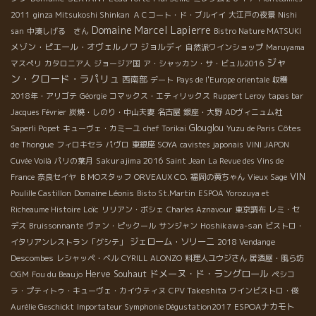
2011
ginza Mitsukoshi Shinkan
ＡＣコート・ド・ブルイイ
大江戸の夜景
Nishi
Domaine Marcel Lapierre
san
中湊しげる さん
Bistro Nature MATSUKI
メゾン・ピエール・オヴェルノワ
ジョルディ
自然派ワインショップ
Maruyama
ジャ
マスぺリ
カタロニア人
ジョージア国
ア・シャッカン・サ・ビュル2016
ン・クロード・ラパリュ
西南部
デート
Pays de l'Europe orientale
収穫
2018年・アリゴテ
Géorgie
コマックス・エティリックス
Ruppert Leroy
tapas bar
Jacques Février
炭焼・しのり・中山夫妻
名古屋
銀座・大野
ADヴィニュム社
Glouglou
Saperli Popet
キューヴェ・カミーユ
chef Torikai
Yuzu de Paris
Côtes
de Thongue
フィロキセラ
パヴロ
東銀座 SOYA
cavistes japonais
VINI JAPON
Sakurajima 2016
Cuvée Voilà
パリの葉月
Saint Jean
La Revue des Vins de
VIN
France
奈良セイヤ
ＢＭОスタッフ
ORVEAUX CO.
福岡の黄ちゃん
Vieux Sage
Domaine Léonis
Poulille Castillon
Bisto St.Martin
ESPOA Yorozuya et
Loïc
Richeaume Histoire
リリアン・ボシェ
Charles Aznavour
東京調布
レミ・セ
Hoshikawa-san
デス
Bruissonnante
ヴァン・ピックール
サンジャン
ビストロ・
ジェローム・ソリーニ
イタリアンレストラン「グシテ」
2018 Vendange
Descombes
レシャッペ・ベル
CYRILL ALONZO
料理人ユウジさん
居酒屋・風ら坊
ドメーヌ・ド・ラングロール
Herve Souhaut
OGM
Fou du Beaujo
ペシコ
CPV Takeshita
ラ・プティトゥ・キューヴェ・カイウティヌ
ワインビストロ・俊
ESPOAナカモト
Aurélie Geschickt
Importateur Symphonie Dégustation2017