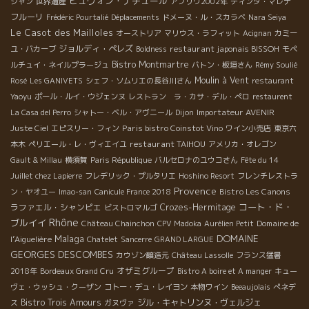
ビュヴォン・ナチュール
シャン
世界遺産
アブリウ2002年
ティンタ・マレナ
フルーリ
Frédéric Pourtalié
Déplacements
ドメーヌ・ル・スカラベ
Nara Seiya
Le Casot des Mailloles
オーストリア
マリウス・ラフィット
Acignan
カミー
ジョルディ・ペレズ
restaurant japonais BISSOH
ユ・バカーブ
Boldness
モペ
Bistro Montmartre
ルチュイ・ネイルプラージュ
バトン・板垣さん
Rémy Soulié
Moulin à Vent
Rosé
Les GANIVETS
シェフ・ソムリエの長谷川さん
restaurant
Yaoyu
ポール・ルイ・ウジェンヌ
レストラン ラ・カサ・デル・ぺロ
restaurent
Importateur AVENIR
La Casa del Perro
シャトー・ベル・アヴニール
Dijon
Paris bistro Coinstot Vino
Juste Ciel
エピスリー・フィン
ワイン小売店
東京六
restaurant TAIHOU
本木
ペリエール・レ・ヴィエイユ
アメリカ・オレゴン
Gault & Millau
横須賀
Paris République
バルセロナのユウコさん
Fête du 14
Juillet chez Lapierre
フレデリック・プルタリエ
Hoshino Resort
フレンチレストラ
Provence
Bistro Les Canons
ン・ヤオユー
Imao-san
Canicule France 2018
コート・ド・
ラファエル・シャンピエ
Crozes-Hermitage
ビストロマルゴ
Rhône
ブルイイ
Domaine de
Château Chainchon
CPV Madoka
Aurélien Petit
DOMAINE
Malaga
l’Aiguelière
Chatelet
Sancerre
GRAND LARGUE
GEORGES DESCOMBES
カウゾン醸造元
Château Lassolle
フランス猛暑
オザミグループ
2018年
Bordeaux Grand Cru
Bistro A boire et A manger
キュー
ヴェ・ウッシュ・クーザン
コトー・デュ・レイヨン
本物ワイン
Beeaujolais
ぺネデ
Bistro Trois Amours
ジル・キャトリンヌ・ヴェルジェ
ス
ガヌヴァ