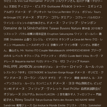
シルヴァンさん
ラピエール
Vini Sud Montpellier
アメリカ
北川ナヲ著「テロワー
Alsace
ティエリー・ピュズラ
Guillaume
シャトー・エギュイユ
ル」文芸社
アルボワ
ドメーヌ・デ・グリオット
1er Cru La Perrière
クリュ・ボジョレ
Tours
ドメーヌ・ダミアン・コクレ
ダミアン・コクレー
de Groupe STC
バルセロナ・
ドメーヌ・フィリップ・ジャンボン
ワインエージェントの佐竹裕子さん
Domaine de la Sénèchalière
Taiwan Buvons Nature
飲み会
2018年ク
リストッフ・パカレ収穫20周年記念
Eruption Sakurajima
ワイン・ビールバー
磯
Shubidoba
次郎
山登り
ミレジム・ビオ2019
オランダ
La Casa del Perro
クロ・レ
オニン
Miyamoto
ニースのオリヴィエ
京橋ランチ
ワイン作家・リンさん
赤間さ
ん、藤山さん
Mr. Yoshio ITO
Couple Wakabayashi
AMMERSCHEWIHR
ブジーグ
のカキ
レベッカ
オクトーブル
アヴァンティ・ポポロ
Cuvée Bedit Vilou
カーヴ・マ
YUZU
ドレーヌ
Boqueria market
ドゥーブル・ゼロ
フィリップ
Romain
PHILIPPE JAMBON
ロイック・ルール
2018年ボジョレ・ヌーヴォー
パリの
レストラン「ゆず」
COSTADORE
le Soutien-Gorge Rouge
ドメーヌ・オリビエ・ク
ドメーヌ・ローラン・バルツ
ザン
オザミ・デ・ヴァン 銀座
谷井さん
ル・ステ
ドメーヌ・ヨヨ
中山良則さん
ィアンゴルジュ・ルージュ
カンパニェス
ピュピ
ドメーヌ・フィリップ・ヴァレット
Axel Prϋfer
自然派試飲会ビ
ラン村
オジョレーヌ
ジルアザム
Bistro FLACON - 2
世を動かす人
フィロソフィー
門脇
Rémy Soulié
紀子さん
Tokyo Guinza
Patis des Rosiers
NO NAME WINE
Sandrine
葡萄ジュース
Qui évolue le Monde
Emilie
クリスト・パカレ
Sommelier