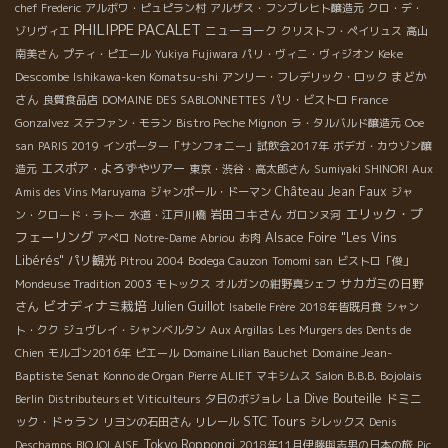
chef Frederic
アルボワ・ピュピラン村
アルザス・フンブレヒト醸造元
クロ・デ・
PHILIPPE PACALET
ニューヨーク
ゾリヴィエ
クリストフ・ペイリュス
高山
Keke
南美さん
プティ・ピエール
Yukiya Fujiwara
パリ・ヴィニ・ヴィジオン
Descombe
まどか
Ishikawa-ken Komatsu-shi
アンリー・フレデリック・ロック
さん
良質食品店
DOMAINE DES SABLONNETTES
パリ・ビストロ
France
Gonzalvez
ステファン・モラン
Bistro Peche Mignon
ラ・タルバルド醸造元
Ooe
san
PARIS 2019
インポーター「サンフォニー」試飲会2017年
ボデガ・カウゾン醸
エスポア・よろずやツアー
造元
東京・渋谷・高太郎さん
Sumiyaki SHINORI
Aux
Château Jean Faux
Amis des Vins Maruyama
ジャンポール・ドーマン
ジャ
エリック・プ
岩田コキさん
ン・クロード・ラトー
水道・江戸川橋
ガロンヌ河
フェーリング
Alsace Foire "Les Vins
アぺロ
Notre-Dame
Abriou
お肉
Libérés"
パリ観光
Pitrou 2004
Bodega Cauzon
Tomomi san
ビストロ「俊」
サカガミの日野
Mondeuse Tradition 2003
モトックス
オルガンの紺野真シェフ
ビオディナミ栽培
さん
Julien Guillot
Isabelle Frère
2018年皆既月食
シャン
ト・クク
ジュヴレイ・シャンベルタン
Aux Argillas
Les Murgers des Dents de
Domaine Jean-
Chien
モルゴン2016年
ピエール
Domaine Lilian Bauchet
Baptiste Senat
Konno de Organ
Pierre ALIET
マキシムス
Salon B.B.B. Bojolais
La Dive Bouteille
ドミニ
Berlin
Distributeurs et Viticulteurs
夕日のボジョレ
STC Tours
ック・ドゥラン
リヨンの石田さん
リレール
シレックス
Denis
Tokyo Roppongi
Deschamps
BIOJOLAISE
2018年11月伊藤與志男の日本の旅
Pic